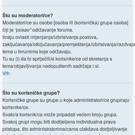
Što su moderatori/ce?
Moderatori/ce su osobe [osoba ili (korisnička) grupa osoba]
čiji je
“posao”
održavanje foruma.
Imaju ovlasti mijenjanja/izbrisivanja postova,
zaključavanja/otključavanja/premještanja/izbrisivanja/razdvaj
tema u forumima koje održavaju.
Tu su (i) da bi spriječili/e korisnike/ce od skretanja s
tema/objavljivanja nedopuštenih sadržaja i sl.
Vrh
Što su korisničke grupe?
Korisničke grupe su grupe u koje administratori/ce grupiraju
korisnike/ce.
Svaki/a korisnik/ca može pripadati većem broju grupa.
Svakoj grupi mogu biti dodijeljena individualna prava
pristupa, što administratorima/cama olakšava dodjeljivanje