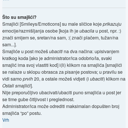
Što su smajlići?
Smajlići [Smileys/Emoticons] su male sličice koje
prikazuju
emocije/razmišljanja osobe [koja ih je
ubacila
u post, npr. :)
znači smijem se, sretan/na sam, :( znači plačem, tužan/na
sam...].
Smajliće u post možeš
ubaciti
na dva načina: upisivanjem
kratkog koda [ako je administrator/ica odobrio/la, svaki
smajlić ima svoj vlastiti kod] i(li) klikom na smajlića [smajlići
se nalaze u sklopu obrasca za pisanje postova; u pravilu se
vidi samo
prvih
20, a ostale možeš vidjeti (i
ubaciti
) klikom na
Ostali smajlići
].
Nije preporučljivo ubacivati/ubaciti puno smajlića u post jer
se time gube čitljivost i preglednost.
Administrator/ica može odrediti maksimalan dopušten broj
smajlića “po” postu.
Vrh