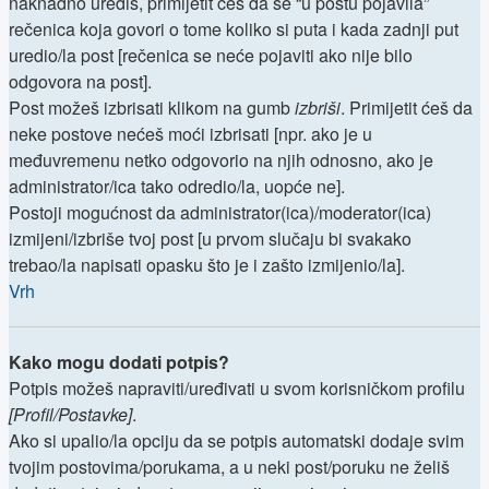
naknadno urediš, primijetit ćeš da se “u postu pojavila”
rečenica koja govori o tome koliko si puta i kada zadnji put
uredio/la post [rečenica se neće pojaviti ako nije bilo
odgovora na post].
Post možeš izbrisati klikom na gumb
izbriši
. Primijetit ćeš da
neke postove nećeš moći izbrisati [npr. ako je u
međuvremenu netko odgovorio na njih odnosno, ako je
administrator/ica tako odredio/la, uopće ne].
Postoji mogućnost da administrator(ica)/moderator(ica)
izmijeni/izbriše tvoj post [u prvom slučaju bi svakako
trebao/la napisati opasku što je i zašto izmijenio/la].
Vrh
Kako mogu dodati potpis?
Potpis možeš napraviti/uređivati u svom korisničkom profilu
[Profil/Postavke]
.
Ako si upalio/la opciju da se potpis automatski dodaje svim
tvojim postovima/porukama, a u neki post/poruku ne želiš