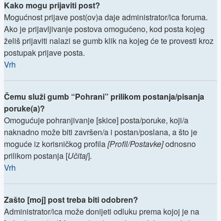
Kako mogu prijaviti post?
Mogućnost prijave post(ov)a daje administrator/ica foruma.
Ako je prijavljivanje postova omogućeno, kod posta kojeg
želiš prijaviti nalazi se gumb klik na kojeg će te provesti kroz
postupak prijave posta.
Vrh
Čemu služi gumb “Pohrani” prilikom postanja/pisanja
poruke(a)?
Omogućuje pohranjivanje [skice] posta/poruke, koji/a
naknadno može biti završen/a i postan/poslana, a što je
moguće iz korisničkog profila
[Profil/Postavke]
odnosno
prilikom postanja [
Učitaj
].
Vrh
Zašto [moj] post treba biti odobren?
Administrator/ica može donijeti odluku prema kojoj je na