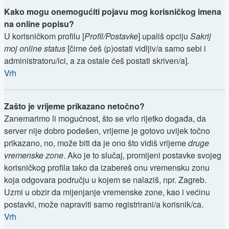
Kako mogu onemogućiti pojavu mog korisničkog imena
na online popisu?
U korisničkom profilu [
Profil/Postavke
] upališ opciju
Sakrij
moj online status
[čime ćeš (p)ostati vidljiv/a samo sebi i
administratoru/ici, a za ostale ćeš postati skriven/a].
Vrh
Zašto je vrijeme prikazano netočno?
Zanemarimo li mogućnost, što se vrlo rijetko događa, da
server nije dobro podešen, vrijeme je gotovo uvijek točno
prikazano, no, može biti da je ono što vidiš vrijeme
druge
vremenske zone
. Ako je to slučaj, promijeni postavke svojeg
korisničkog profila tako da izabereš onu vremensku zonu
koja odgovara području u kojem se nalaziš, npr. Zagreb.
Uzmi u obzir da mijenjanje vremenske zone, kao i većinu
postavki, može napraviti samo registrirani/a korisnik/ca.
Vrh