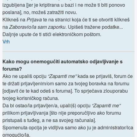
izgubljena [jer je kriptirana u bazi i ne može ti biti ponovo
poslana], no, možeš zatražiti novu.
Klikneš na
Prijava
te na stranici koja će ti se otvoriti klikneš
na
Zaboravio/la sam zaporku
. Upišeš tražene podatke...
Daljnje upute će ti stići elektroničkom poštom.
Vrh
Kako mogu onemogućiti automatsko odjavljivanje s
foruma?
Ako ne upališ opciju
“Zapamti me”
kada se prijaviš, forum će
te držati prijavljenim/om samo za tvojeg boravka na forumu
[odjavit će te kad odeš s foruma]. To sprječava zlouporabu
tvojeg korisničkog računa.
Da bi ostao/la prijavljen/a, upali(š) opciju
“Zapamti me”
prilikom prijavljivanja [što nije preporučljivo ako forumu
pristupaš s tuđeg, a ne sa svojeg računala].
Spomenuta opcija je vidljiva samo ako ju je administrator/ica
omogućio/la.