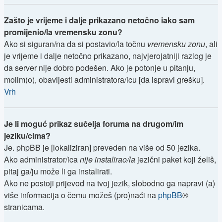
Zašto je vrijeme i dalje prikazano netočno iako sam
promijenio/la vremensku zonu?
Ako si siguran/na da si postavio/la točnu
vremensku zonu
, ali
je vrijeme i dalje netočno prikazano, najvjerojatniji razlog je
da server nije dobro podešen. Ako je potonje u pitanju,
molim(o), obavijesti administratora/icu [da ispravi grešku].
Vrh
Je li moguć prikaz sučelja foruma na drugom/im
jeziku/cima?
Je. phpBB je [lokaliziran] preveden na više od 50 jezika.
Ako administrator/ica
nije instalirao/la
jezični paket koji želiš,
pitaj ga/ju može li ga instalirati.
Ako ne postoji prijevod na tvoj jezik, slobodno ga napravi (a)
više informacija o čemu možeš (pro)naći na
phpBB
®
stranicama.