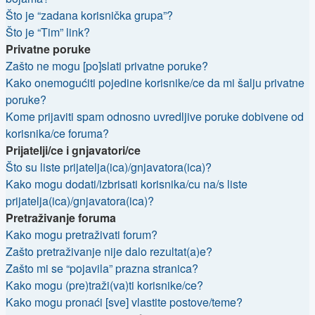
Što je “zadana korisnička grupa”?
Što je “Tim” link?
Privatne poruke
Zašto ne mogu [po]slati privatne poruke?
Kako onemogućiti pojedine korisnike/ce da mi šalju privatne
poruke?
Kome prijaviti spam odnosno uvredljive poruke dobivene od
korisnika/ce foruma?
Prijatelji/ce i gnjavatori/ce
Što su liste prijatelja(ica)/gnjavatora(ica)?
Kako mogu dodati/izbrisati korisnika/cu na/s liste
prijatelja(ica)/gnjavatora(ica)?
Pretraživanje foruma
Kako mogu pretraživati forum?
Zašto pretraživanje nije dalo rezultat(a)e?
Zašto mi se “pojavila” prazna stranica?
Kako mogu (pre)traži(va)ti korisnike/ce?
Kako mogu pronaći [sve] vlastite postove/teme?