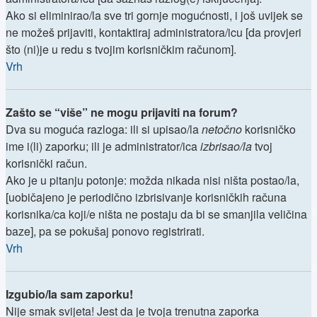
Ako si eliminirao/la sve tri gornje mogućnosti, i još uvijek se
ne možeš prijaviti, kontaktiraj administratora/icu [da provjeri
što (ni)je u redu s tvojim korisničkim računom].
Vrh
Zašto se “više” ne mogu prijaviti na forum?
Dva su moguća razloga: ili si upisao/la
netočno
korisničko
ime i(li) zaporku; ili je administrator/ica
izbrisao/la
tvoj
korisnički račun.
Ako je u pitanju potonje: možda nikada nisi ništa postao/la,
[uobičajeno je periodično izbrisivanje korisničkih računa
korisnika/ca koji/e ništa ne postaju da bi se smanjila veličina
baze], pa se pokušaj ponovo registrirati.
Vrh
Izgubio/la sam zaporku!
Nije smak svijeta! Jest da je tvoja trenutna zaporka