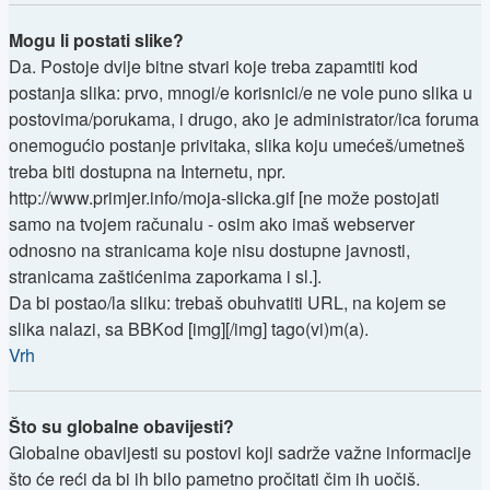
Mogu li postati slike?
Da. Postoje dvije bitne stvari koje treba zapamtiti kod
postanja slika: prvo, mnogi/e korisnici/e ne vole puno slika u
postovima/porukama, i drugo, ako je administrator/ica foruma
onemogućio postanje privitaka, slika koju umećeš/umetneš
treba biti dostupna na Internetu, npr.
http://www.primjer.info/moja-slicka.gif [ne može postojati
samo na tvojem računalu - osim ako imaš webserver
odnosno na stranicama koje nisu dostupne javnosti,
stranicama zaštićenima zaporkama i sl.].
Da bi postao/la sliku: trebaš obuhvatiti URL, na kojem se
slika nalazi, sa BBKod [img][/img] tago(vi)m(a).
Vrh
Što su globalne obavijesti?
Globalne obavijesti su postovi koji sadrže važne informacije
što će reći da bi ih bilo pametno pročitati čim ih uočiš.