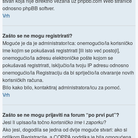
stvari koja nije direktno vezana uz phpbb.com Web stranice
odnosno phpBB softver.
Vrh
Zašto se ne mogu registrirati?
Moguće je da je administrator/ica: onemogućio/la korisničko
ime kojim se pokušavaš registrirati [ili isto već postoji],
onemogućio/la adresu elektroničke pošte kojom se
pokušavaš registrirati, isključio/la tvoju IP adresu odnosno
onemogućio/la Registraciju da bi spriječio/la otvaranje novih
korisničkih računa.
Bilo kako bilo, kontaktiraj administratora/icu za pomoć.
Vrh
Zašto se ne mogu prijaviti na forum “po prvi put”?
Jesi li upisao/la točno
korisničko ime
i
zaporku
?
Ako jesi, dogodila se jedna od dvije moguće stvari: ako si
prilikom Registracije, a COPPA podrška je bila omogućena,