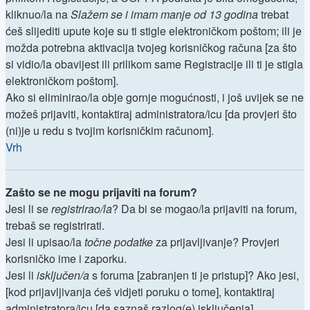
kliknuo/la na
Slažem se i imam manje od 13 godina
trebat
ćeš slijediti upute koje su ti stigle elektroničkom poštom; ili je
možda potrebna aktivacija tvojeg korisničkog računa [za što
si vidio/la obavijest ili prilikom same Registracije ili ti je stigla
elektroničkom poštom].
Ako si eliminirao/la obje gornje mogućnosti, i još uvijek se ne
možeš prijaviti, kontaktiraj administratora/icu [da provjeri što
(ni)je u redu s tvojim korisničkim računom].
Vrh
Zašto se ne mogu prijaviti na forum?
Jesi li se
registrirao/la
? Da bi se mogao/la prijaviti na forum,
trebaš se registrirati.
Jesi li upisao/la
točne podatke
za prijavljivanje? Provjeri
korisničko ime i zaporku.
Jesi li
isključen/a
s foruma [zabranjen ti je pristup]? Ako jesi,
[kod prijavljivanja ćeš vidjeti poruku o tome], kontaktiraj
administratora/icu [da saznaš razlog(e) isključenja].