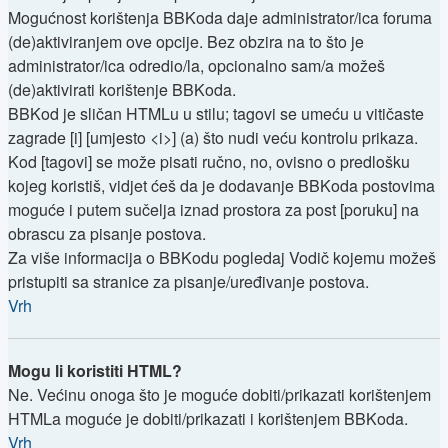
Mogućnost korištenja BBKoda daje administrator/ica foruma
(de)aktiviranjem ove opcije. Bez obzira na to što je
administrator/ica odredio/la, opcionalno sam/a možeš
(de)aktivirati korištenje BBKoda.
BBKod je sličan HTMLu u stilu; tagovi se umeću u vitičaste
zagrade [i] [umjesto <i>] (a) što nudi veću kontrolu prikaza.
Kod [tagovi] se može pisati ručno, no, ovisno o predlošku
kojeg koristiš, vidjet ćeš da je dodavanje BBKoda postovima
moguće i putem sučelja iznad prostora za post [poruku] na
obrascu za pisanje postova.
Za više informacija o BBKodu pogledaj Vodič kojemu možeš
pristupiti sa stranice za pisanje/uređivanje postova.
Vrh
Mogu li koristiti HTML?
Ne. Većinu onoga što je moguće dobiti/prikazati korištenjem
HTMLa moguće je dobiti/prikazati i korištenjem BBKoda.
Vrh