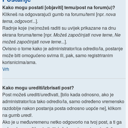
Kako mogu postati [objaviti] temu/post na forum(u)?
Klikneš na odgovarajući gumb na forumu/temi [npr.
nova
tema
,
odgovori
...].
Radnje koje (ne)možeš raditi su uvijek prikazane na dnu
ekrana foruma/teme [npr.
Možeš započinjati nove teme
,
Ne
možeš započinjati nove teme
...].
Ovisno o tome kako je administrator/ica odredio/la, postanje
može biti omogućeno svima ili, pak, samo registriranim
korisnicima/ama.
Vrh
Kako mogu urediti/izbrisati post?
Post možeš urediti/uređivati, [bilo kada odnosno, ako je
administrator/ica tako odredio/la, samo određeno vremensko
razdoblje nakon postanja posta odnosno uopće ne], klikom
na gumb
uredi
.
Ako je u međuvremenu netko odgovorio na tvoj post, a ti ga