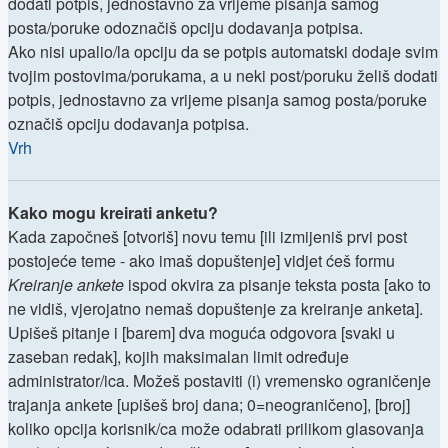
dodati potpis, jednostavno za vrijeme pisanja samog
posta/poruke odoznačiš opciju dodavanja potpisa.
Ako nisi upalio/la opciju da se potpis automatski dodaje svim
tvojim postovima/porukama, a u neki post/poruku želiš dodati
potpis, jednostavno za vrijeme pisanja samog posta/poruke
označiš opciju dodavanja potpisa.
Vrh
Kako mogu kreirati anketu?
Kada započneš [otvoriš] novu temu [ili izmijeniš prvi post
postojeće teme - ako imaš dopuštenje] vidjet ćeš formu
Kreiranje ankete
ispod okvira za pisanje teksta posta [ako to
ne vidiš, vjerojatno nemaš dopuštenje za kreiranje anketa].
Upišeš pitanje i [barem] dva moguća odgovora [svaki u
zaseban redak], kojih maksimalan limit određuje
administrator/ica. Možeš postaviti (i) vremensko ograničenje
trajanja ankete [upišeš broj dana; 0=neograničeno], [broj]
koliko opcija korisnik/ca može odabrati prilikom glasovanja