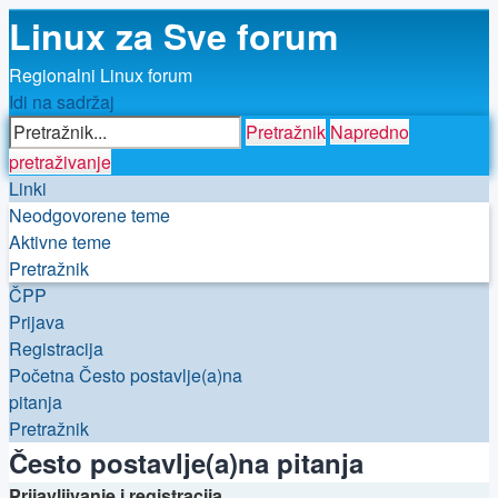
Linux za Sve forum
Regionalni Linux forum
Idi na sadržaj
Pretražnik
Napredno
pretraživanje
Linki
Neodgovorene teme
Aktivne teme
Pretražnik
ČPP
Prijava
Registracija
Početna
Često postavlje(a)na
pitanja
Pretražnik
Često postavlje(a)na pitanja
Prijavljivanje i registracija