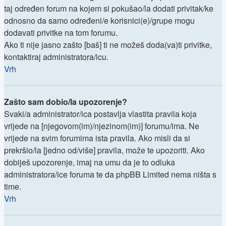
taj određen forum na kojem si pokušao/la dodati privitak/ke
odnosno da samo određeni/e korisnici(e)/grupe mogu
dodavati privitke na tom forumu.
Ako ti nije jasno zašto [baš] ti ne možeš doda(va)ti privitke,
kontaktiraj administratora/icu.
Vrh
Zašto sam dobio/la upozorenje?
Svaki/a administrator/ica postavlja vlastita pravila koja
vrijede na [njegovom(im)/njezinom(im)] forumu/ima. Ne
vrijede na svim forumima ista pravila. Ako misli da si
prekršio/la [jedno od/više] pravila, može te upozoriti. Ako
dobiješ upozorenje, imaj na umu da je to odluka
administratora/ice foruma te da phpBB Limited nema ništa s
time.
Vrh