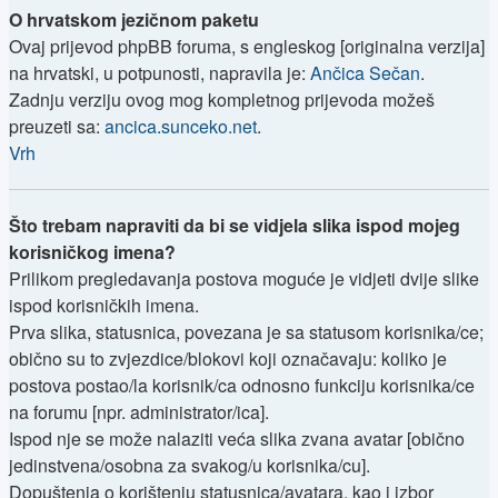
O hrvatskom jezičnom paketu
Ovaj prijevod phpBB foruma, s engleskog [originalna verzija]
na hrvatski, u potpunosti, napravila je:
Ančica Sečan
.
Zadnju verziju ovog mog kompletnog prijevoda možeš
preuzeti sa:
ancica.sunceko.net
.
Vrh
Što trebam napraviti da bi se vidjela slika ispod mojeg
korisničkog imena?
Prilikom pregledavanja postova moguće je vidjeti dvije slike
ispod korisničkih imena.
Prva slika, statusnica, povezana je sa statusom korisnika/ce;
obično su to zvjezdice/blokovi koji označavaju: koliko je
postova postao/la korisnik/ca odnosno funkciju korisnika/ce
na forumu [npr. administrator/ica].
Ispod nje se može nalaziti veća slika zvana avatar [obično
jedinstvena/osobna za svakog/u korisnika/cu].
Dopuštenja o korištenju statusnica/avatara, kao i izbor