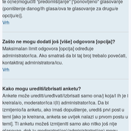
te o(ne)mogućiti “predomišljanje” [“ponovljeno” glasovanje
(poništenje danog/ih glasa/ova te glasovanje za drugu/e
opciju/e)].
Vrh
Zašto ne mogu dodati još [više] odgovora [opcija]?
Maksimalan limit odgovora [opcija] određuje
administrator/ica. Ako smatraš da bi taj broj trebalo povećati,
kontaktiraj administratora/icu.
Vrh
Kako mogu urediti/izbrisati anketu?
Ankete može urediti/uređivati/izbrisati samo ona/j koja/i ih je i
kreirala/o, moderator/ica i(li) administrator/ica. Da bi
izmijenio/la anketu, ako imaš dopuštenje, urediš prvi post u
temi [ako je kreirana, anketa se uvijek nalazi u prvom postu u
temi]. Ti anketu možeš izmijeniti samo ako nitko još nije
glasovao, dok ju moderatori(ce)/administratori(ce) mogu