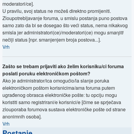
moderatori/ce].
U pravilu, svoj status ne možeš direktno promijeniti.
Zloupotrebljavanje foruma, u smislu postanja puno postova
samo zato da bi se dosegao što veći status, nema nikakvog
smisla jer administratori(ce)/moderatori(ce) mogu
smanjiti
nečiji status [npr. smanjenjem broja postova...].
Vrh
Zašto se trebam prijaviti ako želim korisniku/ci foruma
poslati poruku elektroničkom poštom?
Ako je administrator/ica omogućio/la slanje poruka
elektroničkom poštom korisnicima/ama foruma putem
ugrađenog obrasca elektroničke pošte: tu opciju mogu
koristiti samo registrirani/e korisnici/e [čime se sprječava
zlouporaba forumova sustava elektroničke pošte od strane
anonimnih osoba].
Vrh
Postanje