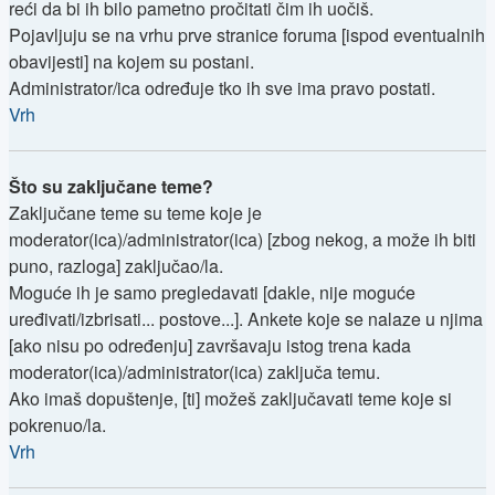
reći da bi ih bilo pametno pročitati čim ih uočiš.
Pojavljuju se na vrhu prve stranice foruma [ispod eventualnih
obavijesti] na kojem su postani.
Administrator/ica određuje tko ih sve ima pravo postati.
Vrh
Što su zaključane teme?
Zaključane teme su teme koje je
moderator(ica)/administrator(ica) [zbog nekog, a može ih biti
puno, razloga] zaključao/la.
Moguće ih je samo pregledavati [dakle, nije moguće
uređivati/izbrisati... postove...]. Ankete koje se nalaze u njima
[ako nisu po određenju] završavaju istog trena kada
moderator(ica)/administrator(ica) zaključa temu.
Ako imaš dopuštenje, [ti] možeš zaključavati teme koje si
pokrenuo/la.
Vrh