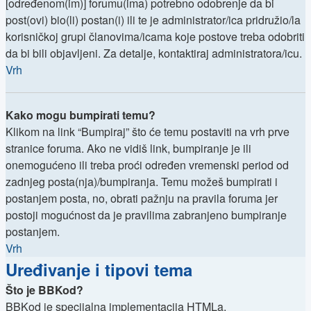
[određenom(im)] forumu(ima) potrebno odobrenje da bi
post(ovi) bio(li) postan(i) ili te je administrator/ica pridružio/la
korisničkoj grupi članovima/icama koje postove treba odobriti
da bi bili objavljeni. Za detalje, kontaktiraj administratora/icu.
Vrh
Kako mogu bumpirati temu?
Klikom na link “Bumpiraj” što će temu postaviti na vrh prve
stranice foruma. Ako ne vidiš link, bumpiranje je ili
onemogućeno ili treba proći određen vremenski period od
zadnjeg posta(nja)/bumpiranja. Temu možeš bumpirati i
postanjem posta, no, obrati pažnju na pravila foruma jer
postoji mogućnost da je pravilima zabranjeno bumpiranje
postanjem.
Vrh
Uređivanje i tipovi tema
Što je BBKod?
BBKod je specijalna implementacija HTMLa.