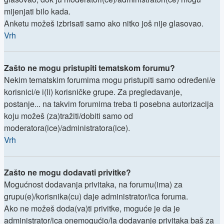
mijenjati bilo kada.
Anketu možeš izbrisati samo ako nitko još nije glasovao.
Vrh
Zašto ne mogu pristupiti tematskom forumu?
Nekim tematskim forumima mogu pristupiti samo određeni/e
korisnici/e i(li) korisničke grupe. Za pregledavanje,
postanje... na takvim forumima treba ti posebna autorizacija
koju možeš (za)tražiti/dobiti samo od
moderatora(ice)/administratora(ice).
Vrh
Zašto ne mogu dodavati privitke?
Mogućnost dodavanja privitaka, na forumu(ima) za
grupu(e)/korisnika(cu) daje administrator/ica foruma.
Ako ne možeš doda(va)ti privitke, moguće je da je
administrator/ica onemogućio/la dodavanje privitaka baš za