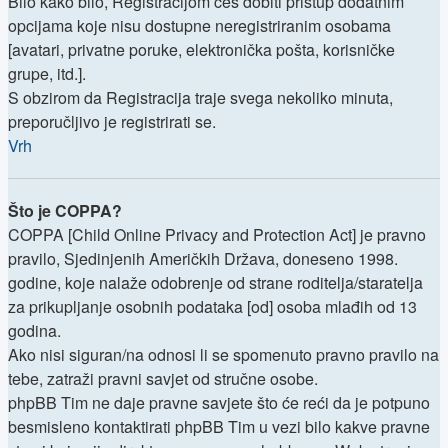
Bilo kako bilo, Registracijom ćeš dobiti pristup dodatnim
opcijama koje nisu dostupne neregistriranim osobama
[avatari, privatne poruke, elektronička pošta, korisničke
grupe, itd.].
S obzirom da Registracija traje svega nekoliko minuta,
preporučljivo je registrirati se.
Vrh
Što je COPPA?
COPPA [Child Online Privacy and Protection Act] je pravno
pravilo, Sjedinjenih Američkih Država, doneseno 1998.
godine, koje nalaže odobrenje od strane roditelja/staratelja
za prikupljanje osobnih podataka [od] osoba mlađih od 13
godina.
Ako nisi siguran/na odnosi li se spomenuto pravno pravilo na
tebe, zatraži pravni savjet od stručne osobe.
phpBB Tim ne daje pravne savjete što će reći da je potpuno
besmisleno kontaktirati phpBB Tim u vezi bilo kakve pravne