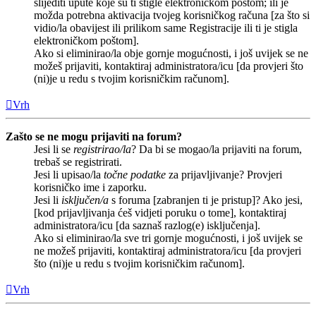
slijediti upute koje su ti stigle elektroničkom poštom; ili je
možda potrebna aktivacija tvojeg korisničkog računa [za što si
vidio/la obavijest ili prilikom same Registracije ili ti je stigla
elektroničkom poštom].
Ako si eliminirao/la obje gornje mogućnosti, i još uvijek se ne
možeš prijaviti, kontaktiraj administratora/icu [da provjeri što
(ni)je u redu s tvojim korisničkim računom].
Vrh
Zašto se ne mogu prijaviti na forum?
Jesi li se
registrirao/la
? Da bi se mogao/la prijaviti na forum,
trebaš se registrirati.
Jesi li upisao/la
točne podatke
za prijavljivanje? Provjeri
korisničko ime i zaporku.
Jesi li
isključen/a
s foruma [zabranjen ti je pristup]? Ako jesi,
[kod prijavljivanja ćeš vidjeti poruku o tome], kontaktiraj
administratora/icu [da saznaš razlog(e) isključenja].
Ako si eliminirao/la sve tri gornje mogućnosti, i još uvijek se
ne možeš prijaviti, kontaktiraj administratora/icu [da provjeri
što (ni)je u redu s tvojim korisničkim računom].
Vrh