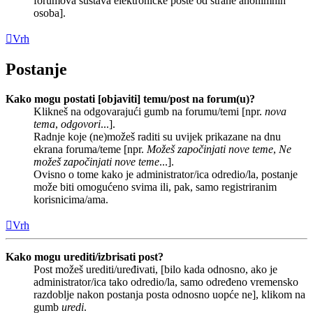
forumova sustava elektroničke pošte od strane anonimnih
osoba].
Vrh
Postanje
Kako mogu postati [objaviti] temu/post na forum(u)?
Klikneš na odgovarajući gumb na forumu/temi [npr.
nova
tema
,
odgovori
...].
Radnje koje (ne)možeš raditi su uvijek prikazane na dnu
ekrana foruma/teme [npr.
Možeš započinjati nove teme
,
Ne
možeš započinjati nove teme
...].
Ovisno o tome kako je administrator/ica odredio/la, postanje
može biti omogućeno svima ili, pak, samo registriranim
korisnicima/ama.
Vrh
Kako mogu urediti/izbrisati post?
Post možeš urediti/uređivati, [bilo kada odnosno, ako je
administrator/ica tako odredio/la, samo određeno vremensko
razdoblje nakon postanja posta odnosno uopće ne], klikom na
gumb
uredi
.