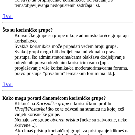
tema/objavljivanja nedopuštenih sadržaja i sl.
Vrh
Što su korisničke grupe?
Korisničke grupe su grupe u koje administratori/ce grupiraju
korisnike/ce.
Svaki/a korisnik/ca može pripadati većem broju grupa.
Svakoj grupi mogu biti dodijeljena individualna prava
pristupa, što administratorima/cama olakšava dodjeljivanje
određenih prava određenim korisnicima/ama [npr.
proglašavanje više korisnika/ca moderatorima/cama foruma,
pravo pristupa “privatnim” tematskim forumima itd.].
Vrh
Kako mogu postati članom/icom korisničke grupe?
Klikneš na
Korisničke grupe
u korisničkom profilu
[Profil/Postavke]
što će te odvesti na stranicu na kojoj ćeš
vidjeti korisničke grupe.
Nemaju sve grupe
otvoren pristup
[neke su zatvorene, neke
skrivene...].
Ako imaš pristup korisničkoj grupi, za pristupanje klikneš na