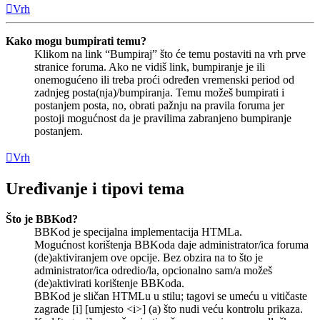
Vrh
Kako mogu bumpirati temu?
Klikom na link “Bumpiraj” što će temu postaviti na vrh prve
stranice foruma. Ako ne vidiš link, bumpiranje je ili
onemogućeno ili treba proći određen vremenski period od
zadnjeg posta(nja)/bumpiranja. Temu možeš bumpirati i
postanjem posta, no, obrati pažnju na pravila foruma jer
postoji mogućnost da je pravilima zabranjeno bumpiranje
postanjem.
Vrh
Uređivanje i tipovi tema
Što je BBKod?
BBKod je specijalna implementacija HTMLa.
Mogućnost korištenja BBKoda daje administrator/ica foruma
(de)aktiviranjem ove opcije. Bez obzira na to što je
administrator/ica odredio/la, opcionalno sam/a možeš
(de)aktivirati korištenje BBKoda.
BBKod je sličan HTMLu u stilu; tagovi se umeću u vitičaste
zagrade [i] [umjesto <i>] (a) što nudi veću kontrolu prikaza.