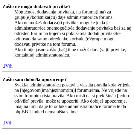
Zašto ne mogu dodavati privitke?
Mogućnost dodavanja privitaka, na forumu(ima) za
grupu(e)/korisnika(cu) daje administrator/ica foruma.
Ako ne možeš doda(va)ti privitke, moguće je da je
administrator/ica onemogućio/la dodavanje privitaka baš za taj
određen forum na kojem si pokušao/la dodati privitak/ke
odnosno da samo određeni/e korisnici(e)/grupe mogu
dodavati privitke na tom forumu.
Ako ti nije jasno zašto [baš] ti ne možeš doda(va)ti privitke,
kontaktiraj administratora/icu.
Vrh
Zašto sam dobio/la upozorenje?
Svaki/a administrator/ica postavlja vlastita pravila koja vrijede
na [njegovom(im)/njezinom(im)] forumu/ima. Ne vrijede na
svim forumima ista pravila. Ako misli da si prekršio/la [jedno
od/više] pravila, može te upozoriti. Ako dobiješ upozorenje,
imaj na umu da je to odluka administratora/ice foruma te da
phpBB Limited nema ništa s time.
Vrh