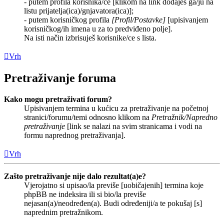
- putem profila korisnika/ce [klikom na link dodaješ ga/ju na
listu prijatelja(ica)/gnjavatora(ica)];
- putem korisničkog profila
[Profil/Postavke]
[upisivanjem
korisničkog/ih imena u za to predviđeno polje].
Na isti način izbrisuješ korisnike/ce s lista.
Vrh
Pretraživanje foruma
Kako mogu pretraživati forum?
Upisivanjem termina u kućicu za pretraživanje na početnoj
stranici/forumu/temi odnosno klikom na
Pretražnik/Napredno
pretraživanje
[link se nalazi na svim stranicama i vodi na
formu naprednog pretraživanja].
Vrh
Zašto pretraživanje nije dalo rezultat(a)e?
Vjerojatno si upisao/la previše [uobičajenih] termina koje
phpBB ne indeksira ili si bio/la previše
nejasan(a)/neodređen(a). Budi određeniji/a te pokušaj [s]
naprednim pretražnikom.