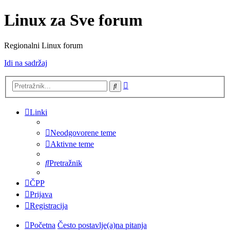
Linux za Sve forum
Regionalni Linux forum
Idi na sadržaj
Napredno
Pretražnik
pretraživanje
Linki
Neodgovorene teme
Aktivne teme
Pretražnik
ČPP
Prijava
Registracija
Početna
Često postavlje(a)na pitanja