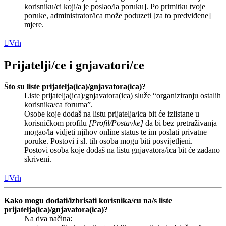
korisniku/ci koji/a je poslao/la poruku]. Po primitku tvoje
poruke, administrator/ica može poduzeti [za to predviđene]
mjere.
Vrh
Prijatelji/ce i gnjavatori/ce
Što su liste prijatelja(ica)/gnjavatora(ica)?
Liste prijatelja(ica)/gnjavatora(ica) služe “organiziranju ostalih
korisnika/ca foruma”.
Osobe koje dodaš na listu prijatelja/ica bit će izlistane u
korisničkom profilu
[Profil/Postavke]
da bi bez pretraživanja
mogao/la vidjeti njihov online status te im poslati privatne
poruke. Postovi i sl. tih osoba mogu biti posvijetljeni.
Postovi osoba koje dodaš na listu gnjavatora/ica bit će zadano
skriveni.
Vrh
Kako mogu dodati/izbrisati korisnika/cu na/s liste
prijatelja(ica)/gnjavatora(ica)?
Na dva načina: