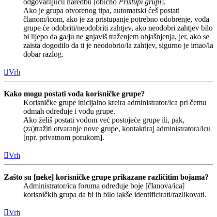
odgovarajuću naredbu [obično
Pristupi grupi
].
Ako je grupa otvorenog tipa, automatski ćeš postati
članom/icom, ako je za pristupanje potrebno odobrenje, vođa
grupe će odobriti/neodobriti zahtjev, ako neodobri zahtjev bilo
bi lijepo da ga/ju ne gnjaviš traženjem objašnjenja, jer, ako se
zaista dogodilo da ti je neodobrio/la zahtjev, sigurno je imao/la
dobar razlog.
Vrh
Kako mogu postati vođa korisničke grupe?
Korisničke grupe inicijalno kreira administrator/ica pri čemu
odmah određuje i vođu grupe.
Ako želiš postati vođom već postojeće grupe ili, pak,
(za)tražiti otvaranje nove grupe, kontaktiraj administratora/icu
[npr. privatnom porukom].
Vrh
Zašto su [neke] korisničke grupe prikazane različitim bojama?
Administrator/ica foruma određuje boje [članova/ica]
korisničkih grupa da bi ih bilo lakše identificirati/razlikovati.
Vrh