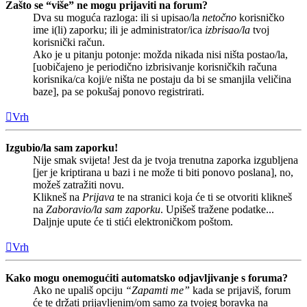
Zašto se “više” ne mogu prijaviti na forum?
Dva su moguća razloga: ili si upisao/la
netočno
korisničko
ime i(li) zaporku; ili je administrator/ica
izbrisao/la
tvoj
korisnički račun.
Ako je u pitanju potonje: možda nikada nisi ništa postao/la,
[uobičajeno je periodično izbrisivanje korisničkih računa
korisnika/ca koji/e ništa ne postaju da bi se smanjila veličina
baze], pa se pokušaj ponovo registrirati.
Vrh
Izgubio/la sam zaporku!
Nije smak svijeta! Jest da je tvoja trenutna zaporka izgubljena
[jer je kriptirana u bazi i ne može ti biti ponovo poslana], no,
možeš zatražiti novu.
Klikneš na
Prijava
te na stranici koja će ti se otvoriti klikneš
na
Zaboravio/la sam zaporku
. Upišeš tražene podatke...
Daljnje upute će ti stići elektroničkom poštom.
Vrh
Kako mogu onemogućiti automatsko odjavljivanje s foruma?
Ako ne upališ opciju
“Zapamti me”
kada se prijaviš, forum
će te držati prijavljenim/om samo za tvojeg boravka na