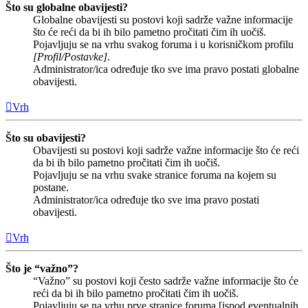
Što su globalne obavijesti?
Globalne obavijesti su postovi koji sadrže važne informacije
što će reći da bi ih bilo pametno pročitati čim ih uočiš.
Pojavljuju se na vrhu svakog foruma i u korisničkom profilu
[Profil/Postavke]
.
Administrator/ica određuje tko sve ima pravo postati globalne
obavijesti.
Vrh
Što su obavijesti?
Obavijesti su postovi koji sadrže važne informacije što će reći
da bi ih bilo pametno pročitati čim ih uočiš.
Pojavljuju se na vrhu svake stranice foruma na kojem su
postane.
Administrator/ica određuje tko sve ima pravo postati
obavijesti.
Vrh
Što je “važno”?
“Važno” su postovi koji često sadrže važne informacije što će
reći da bi ih bilo pametno pročitati čim ih uočiš.
Pojavljuju se na vrhu prve stranice foruma [ispod eventualnih