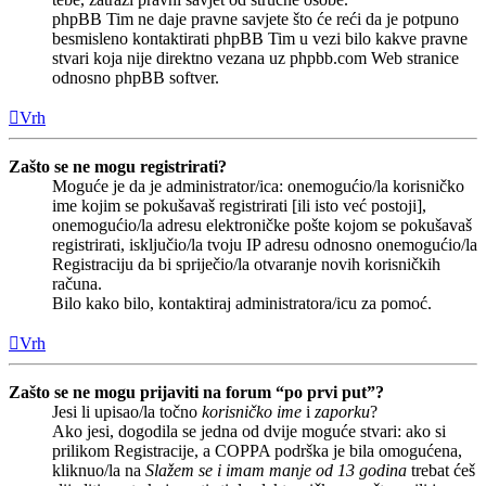
phpBB Tim ne daje pravne savjete što će reći da je potpuno
besmisleno kontaktirati phpBB Tim u vezi bilo kakve pravne
stvari koja nije direktno vezana uz phpbb.com Web stranice
odnosno phpBB softver.
Vrh
Zašto se ne mogu registrirati?
Moguće je da je administrator/ica: onemogućio/la korisničko
ime kojim se pokušavaš registrirati [ili isto već postoji],
onemogućio/la adresu elektroničke pošte kojom se pokušavaš
registrirati, isključio/la tvoju IP adresu odnosno onemogućio/la
Registraciju da bi spriječio/la otvaranje novih korisničkih
računa.
Bilo kako bilo, kontaktiraj administratora/icu za pomoć.
Vrh
Zašto se ne mogu prijaviti na forum “po prvi put”?
Jesi li upisao/la točno
korisničko ime
i
zaporku
?
Ako jesi, dogodila se jedna od dvije moguće stvari: ako si
prilikom Registracije, a COPPA podrška je bila omogućena,
kliknuo/la na
Slažem se i imam manje od 13 godina
trebat ćeš