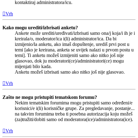
kontaktiraj administratora/icu.
Vrh
Kako mogu urediti/izbrisati anketu?
Ankete može urediti/uređivati/izbrisati samo ona/j koja/i ih je i
kreirala/o, moderator/ica i(li) administrator/ica. Da bi
izmijenio/la anketu, ako imaš dopuštenje, urediš prvi post u
temi [ako je kreirana, anketa se uvijek nalazi u prvom postu u
temi]. Ti anketu možeš izmijeniti samo ako nitko još nije
glasovao, dok ju moderatori(ce)/administratori(ce) mogu
mijenjati bilo kada.
Anketu možeš izbrisati samo ako nitko još nije glasovao.
Vrh
Zašto ne mogu pristupiti tematskom forumu?
Nekim tematskim forumima mogu pristupiti samo određeni/e
korisnici/e i(li) korisničke grupe. Za pregledavanje, postanje...
na takvim forumima treba ti posebna autorizacija koju možeš
(za)tražiti/dobiti samo od moderatora(ice)/administratora(ice).
Vrh