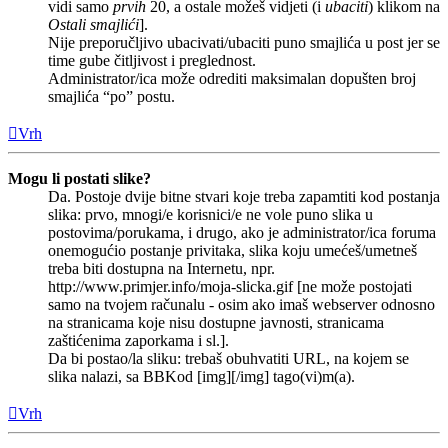
vidi samo
prvih
20, a ostale možeš vidjeti (i
ubaciti
) klikom na
Ostali smajlići
].
Nije preporučljivo ubacivati/ubaciti puno smajlića u post jer se
time gube čitljivost i preglednost.
Administrator/ica može odrediti maksimalan dopušten broj
smajlića “po” postu.
Vrh
Mogu li postati slike?
Da. Postoje dvije bitne stvari koje treba zapamtiti kod postanja
slika: prvo, mnogi/e korisnici/e ne vole puno slika u
postovima/porukama, i drugo, ako je administrator/ica foruma
onemogućio postanje privitaka, slika koju umećeš/umetneš
treba biti dostupna na Internetu, npr.
http://www.primjer.info/moja-slicka.gif [ne može postojati
samo na tvojem računalu - osim ako imaš webserver odnosno
na stranicama koje nisu dostupne javnosti, stranicama
zaštićenima zaporkama i sl.].
Da bi postao/la sliku: trebaš obuhvatiti URL, na kojem se
slika nalazi, sa BBKod [img][/img] tago(vi)m(a).
Vrh