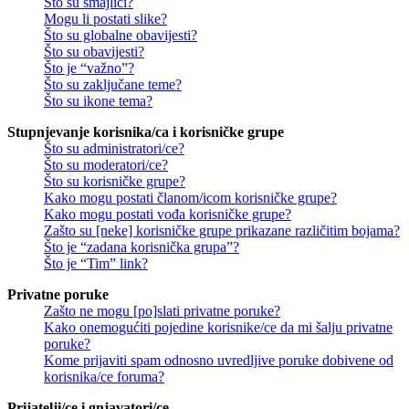
Što su smajlići?
Mogu li postati slike?
Što su globalne obavijesti?
Što su obavijesti?
Što je “važno”?
Što su zaključane teme?
Što su ikone tema?
Stupnjevanje korisnika/ca i korisničke grupe
Što su administratori/ce?
Što su moderatori/ce?
Što su korisničke grupe?
Kako mogu postati članom/icom korisničke grupe?
Kako mogu postati vođa korisničke grupe?
Zašto su [neke] korisničke grupe prikazane različitim bojama?
Što je “zadana korisnička grupa”?
Što je “Tim” link?
Privatne poruke
Zašto ne mogu [po]slati privatne poruke?
Kako onemogućiti pojedine korisnike/ce da mi šalju privatne
poruke?
Kome prijaviti spam odnosno uvredljive poruke dobivene od
korisnika/ce foruma?
Prijatelji/ce i gnjavatori/ce