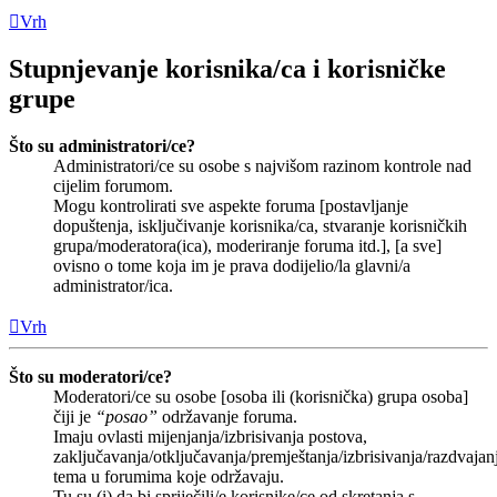
Vrh
Stupnjevanje korisnika/ca i korisničke
grupe
Što su administratori/ce?
Administratori/ce su osobe s najvišom razinom kontrole nad
cijelim forumom.
Mogu kontrolirati sve aspekte foruma [postavljanje
dopuštenja, isključivanje korisnika/ca, stvaranje korisničkih
grupa/moderatora(ica), moderiranje foruma itd.], [a sve]
ovisno o tome koja im je prava dodijelio/la glavni/a
administrator/ica.
Vrh
Što su moderatori/ce?
Moderatori/ce su osobe [osoba ili (korisnička) grupa osoba]
čiji je
“posao”
održavanje foruma.
Imaju ovlasti mijenjanja/izbrisivanja postova,
zaključavanja/otključavanja/premještanja/izbrisivanja/razdvajan
tema u forumima koje održavaju.
Tu su (i) da bi spriječili/e korisnike/ce od skretanja s