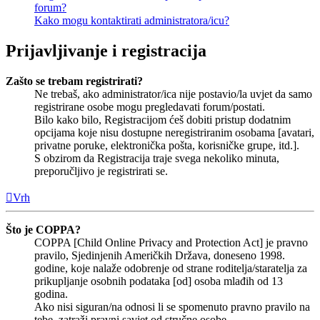
forum?
Kako mogu kontaktirati administratora/icu?
Prijavljivanje i registracija
Zašto se trebam registrirati?
Ne trebaš, ako administrator/ica nije postavio/la uvjet da samo
registrirane osobe mogu pregledavati forum/postati.
Bilo kako bilo, Registracijom ćeš dobiti pristup dodatnim
opcijama koje nisu dostupne neregistriranim osobama [avatari,
privatne poruke, elektronička pošta, korisničke grupe, itd.].
S obzirom da Registracija traje svega nekoliko minuta,
preporučljivo je registrirati se.
Vrh
Što je COPPA?
COPPA [Child Online Privacy and Protection Act] je pravno
pravilo, Sjedinjenih Američkih Država, doneseno 1998.
godine, koje nalaže odobrenje od strane roditelja/staratelja za
prikupljanje osobnih podataka [od] osoba mlađih od 13
godina.
Ako nisi siguran/na odnosi li se spomenuto pravno pravilo na
tebe, zatraži pravni savjet od stručne osobe.