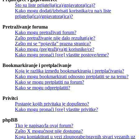
Što su liste prijatelja(ica)/gnjavatora(ica)?
Kako mogu dodati/izbrisati korisnika/cu na/s liste
prijatelja(ica)/gnjavatora(ica)?
Pretraživanje foruma
Kako mogu pretraživati forum?
Zašto pretraživanje nije dalo rezultat(a)e?
Zašto mi se “pojavila” prazna stranica?
Kako mogu (pre)traži(va)ti korisnike/ce?
Kako mogu pronaći [sve] vlastite postove/teme?
Bookmarkiranje i pretplaćivanje
Koja je razlika između bookmarkiranja i pretplaćivanja?
Kako mogu bookmarkirati odnosno pretplatiti se na temu?
Kako se mogu pretplatiti na forum?
Kako se mogu odpretplatiti?
Privitci
Postanje kojih privitaka je dopušteno?
Kako mogu pronaći [sve] vlastite privitke?
phpBB
Tko je napisao/la ovaj forum?
Zašto X mogućnost nije dostupna?
Koga kontaktirati u vezi zlouporabe/pravnih stvari vezanih uz