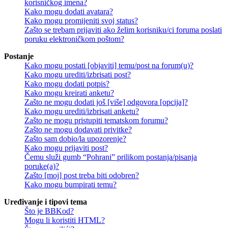
korisničkog imena?
Kako mogu dodati avatara?
Kako mogu promijeniti svoj status?
Zašto se trebam prijaviti ako želim korisniku/ci foruma poslati
poruku elektroničkom poštom?
Postanje
Kako mogu postati [objaviti] temu/post na forum(u)?
Kako mogu urediti/izbrisati post?
Kako mogu dodati potpis?
Kako mogu kreirati anketu?
Zašto ne mogu dodati još [više] odgovora [opcija]?
Kako mogu urediti/izbrisati anketu?
Zašto ne mogu pristupiti tematskom forumu?
Zašto ne mogu dodavati privitke?
Zašto sam dobio/la upozorenje?
Kako mogu prijaviti post?
Čemu služi gumb “Pohrani” prilikom postanja/pisanja
poruke(a)?
Zašto [moj] post treba biti odobren?
Kako mogu bumpirati temu?
Uređivanje i tipovi tema
Što je BBKod?
Mogu li koristiti HTML?