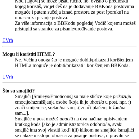
Kod [tagovi] se može pisati ručno, no, ovisno o predlošku
kojeg koristiš, vidjet ćeš da je dodavanje BBKoda postovima
moguće i putem sučelja iznad prostora za post [poruku] na
obrascu za pisanje postova.
Za više informacija o BBKodu pogledaj Vodič kojemu možeš
pristupiti sa stranice za pisanje/uređivanje postova.
Vrh
Mogu li koristiti HTML?
Ne. Većinu onoga što je moguće dobiti/prikazati korištenjem
HTMLa moguće je dobiti/prikazati i korištenjem BBKoda.
Vrh
Što su smajlići?
Smajlići [Smileys/Emoticons] su male sličice koje
prikazuju
emocije/razmišljanja osobe [koja ih je
ubacila
u post, npr. :)
znači smijem se, sretan/na sam, :( znači plačem, tužan/na
sam...].
Smajliće u post možeš
ubaciti
na dva načina: upisivanjem
kratkog koda [ako je administrator/ica odobrio/la, svaki
smajlić ima svoj vlastiti kod] i(li) klikom na smajlića [smajlići
se nalaze u sklopu obrasca za pisanje postova; u pravilu se