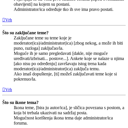
obavijesti] na kojem su postani.
Administrator/ica određuje tko ih sve ima pravo postati.
Vrh
Što su zaključane teme?
Zaključane teme su teme koje je
moderator(ica)/administrator(ica) [zbog nekog, a može ih biti
puno, razloga] zaključao/la.
Moguće ih je samo pregledavati [dakle, nije moguće
uređivati/izbrisati... postove...]. Ankete koje se nalaze u njima
[ako nisu po određenju] završavaju istog trena kada
moderator(ica)/administrator(ica) zaključa temu.
Ako imaš dopuštenje, [ti] možeš zaključavati teme koje si
pokrenuo/la.
Vrh
Što su ikone tema?
Ikona teme, [bira ju autor/ica], je sličica povezana s postom, a
koja bi trebala ukazivati na sadržaj posta.
Mogućnost korištenja ikona tema daje administrator/ica
foruma.