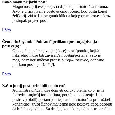
Kako mogu prijaviti post?
Mogućnost prijave post(ov)a daje administrator/ica foruma.
Ako je prijavljivanje postova omogućeno, kod posta kojeg
želiš prijaviti nalazi se gumb klik na kojeg će te provesti kroz
postupak prijave posta.
Vrh
Čemu služi gumb “Pohrani” prilikom postanja/pisanja
poruke(a)?
Omogućuje pohranjivanje [skice] posta/poruke, koji/a
naknadno može biti završen/a i postan/poslana, a što je
moguće iz korisničkog profila
[Profil/Postavke]
odnosno
prilikom postanja [
Učitaj
].
Vrh
Zašto [moj] post treba biti odobren?
Administrator/ica može donijeti odluku prema kojoj je na
[određenom(im)] forumu(ima) potrebno odobrenje da bi
post(ovi) bio(li) postan(i) ili te je administrator/ica pridružio/la
korisničkoj grupi članovima/icama koje postove treba odobriti
da bi bili objavljeni. Za detalje, kontaktiraj administratora/icu.