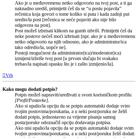
Ako je u međuvremenu netko odgovorio na tvoj post, a ti ga
naknadno urediš, primijetit ćeš da se “u postu pojavila”
rečenica koja govori o tome koliko si puta i kada zadnji put
uredio/la post [rečenica se neće pojaviti ako nije bilo
odgovora na post].
Post možeš izbrisati klikom na gumb
izbriši
. Primijetit ćeš da
neke postove nećeš moći izbrisati [npr. ako je u međuvremenu
netko odgovorio na njih odnosno, ako je administrator/ica
tako odredio/la, uopće ne].
Postoji mogućnost da administrator(ica)/moderator(ica)
izmijeni/izbriše tvoj post [u prvom slučaju bi svakako
trebao/la napisati opasku što je i zašto izmijenio/la].
Vrh
Kako mogu dodati potpis?
Potpis možeš napraviti/uređivati u svom korisničkom profilu
[Profil/Postavke]
.
Ako si upalio/la opciju da se potpis automatski dodaje svim
tvojim postovima/porukama, a u neki post/poruku ne želiš
dodati potpis, jednostavno za vrijeme pisanja samog
posta/poruke odoznačiš opciju dodavanja potpisa.
Ako nisi upalio/la opciju da se potpis automatski dodaje svim
tvojim postovima/porukama, a u neki post/poruku želiš dodati