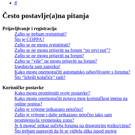
Pretražnik
Često postavlje(a)na pitanja
Prijavljivanje i registracija
Zašto se trebam registrirati?
Što je COPPA?
Zašto se ne mogu registrirati?
Zašto se ne mogu prijaviti na forum “po prvi put”?
Zašto se ne mogu prijaviti na forum?
Zašto se “više” ne mogu prijaviti na forum?
Izgubio/la sam zaporku!
Kako mogu onemogućiti automatsko odjavljivanje s foruma?
Što “Izbriši kolačiće” radi?
Korisničke postavke
Kako mogu promijeniti svoje postavke?
Kako mogu onemogućiti pojavu mog korisničkog imena na
online popisu?
Zašto je vrijeme prikazano netočno?
Zašto je vrijeme i dalje prikazano netočno iako sam
promijenio/la vremensku zonu?
Je li moguć prikaz sučelja foruma na drugom/im jeziku/cima?
Što trebam napraviti da bi se vidjela slika ispod mojeg