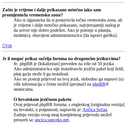
Zašto je vrijeme i dalje prikazano netočno iako sam
promijenio/la vremensku zonu?
Ako si siguran/na da si postavio/la točnu
vremensku zonu
, ali
je vrijeme i dalje netočno prikazano, najvjerojatniji razlog je
da server nije dobro podešen. Ako je potonje u pitanju,
molim(o), obavijesti administratora/icu [da ispravi grešku].
Vrh
Je li moguć prikaz sučelja foruma na drugom/im jeziku/cima?
Je. phpBB je [lokaliziran] preveden na više od 50 jezika.
Ako administrator/ica
nije instalirao/la
jezični paket koji želiš,
pitaj ga/ju može li ga instalirati.
Ako ne postoji prijevod na tvoj jezik, slobodno ga napravi (a)
više informacija o čemu možeš (pro)naći na
phpBB
®
stranicama.
O hrvatskom jezičnom paketu
Ovaj prijevod phpBB foruma, s engleskog [originalna verzija]
na hrvatski, u potpunosti, napravila je:
Ančica Sečan
.
Zadnju verziju ovog mog kompletnog prijevoda možeš
preuzeti sa:
ancica.sunceko.net
.