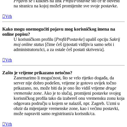
Prijaviš se
i klikneš na link
Profil/Postavke
što će te odvesti
na stranicu na kojoj možeš promijenite sve svoje postavke.
Vrh
Kako mogu onemogućiti pojavu mog korisničkog imena na
online popisu?
U korisničkom profilu [
Profil/Postavke
] upališ opciju
Sakrij
moj online status
[čime ćeš (p)ostati vidljiv/a samo sebi i
administratoru/ici, a za ostale ćeš postati skriven/a].
Vrh
Zašto je vrijeme prikazano netočno?
Zanemarimo li mogućnost, što se vrlo rijetko događa, da
server nije dobro podešen, vrijeme je gotovo uvijek točno
prikazano, no, može biti da je ono što vidiš vrijeme
druge
vremenske zone
. Ako je to slučaj, promijeni postavke svojeg
korisničkog profila tako da izabereš onu vremensku zonu koja
odgovara području u kojem se nalaziš, npr. Zagreb. Uzmi u
obzir da mijenjanje vremenske zone, kao i većinu postavki,
može napraviti samo registrirani/a korisnik/ca.
Vrh