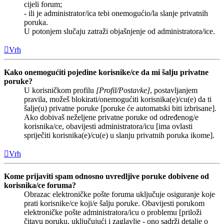
cijeli forum;
- ili je administrator/ica tebi onemogućio/la slanje privatnih
poruka.
U potonjem slučaju zatraži objašnjenje od administratora/ice.
Vrh
Kako onemogućiti pojedine korisnike/ce da mi šalju privatne
poruke?
U korisničkom profilu
[Profil/Postavke]
, postavljanjem
pravila, možeš blokirati/onemogućiti korisnika(e)/cu(e) da ti
šalje(u) privatne poruke [poruke će automatski biti izbrisane].
Ako dobivaš neželjene privatne poruke od određenog/e
korisnika/ce, obavijesti administratora/icu [ima ovlasti
spriječiti korisnika(e)/cu(e) u slanju privatnih poruka ikome].
Vrh
Kome prijaviti spam odnosno uvredljive poruke dobivene od
korisnika/ce foruma?
Obrazac elektroničke pošte foruma uključuje osiguranje koje
prati korisnike/ce koji/e šalju poruke. Obavijesti porukom
elektroničke pošte administratora/icu o problemu [priloži
čitavu poruku, uključujući i zaglavlje - ono sadrži detalje o