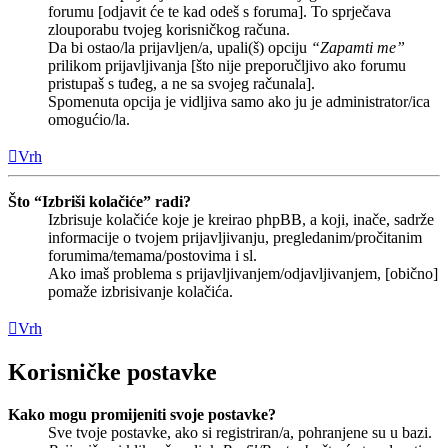
forumu [odjavit će te kad odeš s foruma]. To sprječava
zlouporabu tvojeg korisničkog računa.
Da bi ostao/la prijavljen/a, upali(š) opciju
“Zapamti me”
prilikom prijavljivanja [što nije preporučljivo ako forumu
pristupaš s tuđeg, a ne sa svojeg računala].
Spomenuta opcija je vidljiva samo ako ju je administrator/ica
omogućio/la.
Vrh
Što “Izbriši kolačiće” radi?
Izbrisuje kolačiće koje je kreirao phpBB, a koji, inače, sadrže
informacije o tvojem prijavljivanju, pregledanim/pročitanim
forumima/temama/postovima i sl.
Ako imaš problema s prijavljivanjem/odjavljivanjem, [obično]
pomaže izbrisivanje kolačića.
Vrh
Korisničke postavke
Kako mogu promijeniti svoje postavke?
Sve tvoje postavke, ako si registriran/a, pohranjene su u bazi.