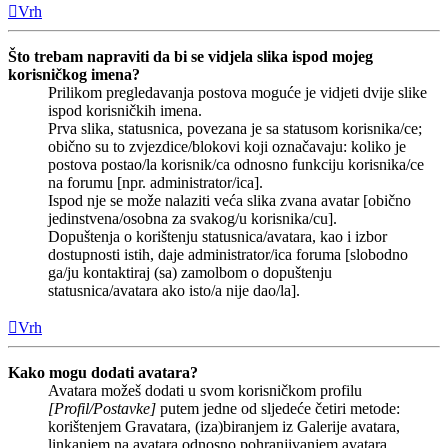
Vrh
Što trebam napraviti da bi se vidjela slika ispod mojeg
korisničkog imena?
Prilikom pregledavanja postova moguće je vidjeti dvije slike
ispod korisničkih imena.
Prva slika, statusnica, povezana je sa statusom korisnika/ce;
obično su to zvjezdice/blokovi koji označavaju: koliko je
postova postao/la korisnik/ca odnosno funkciju korisnika/ce
na forumu [npr. administrator/ica].
Ispod nje se može nalaziti veća slika zvana avatar [obično
jedinstvena/osobna za svakog/u korisnika/cu].
Dopuštenja o korištenju statusnica/avatara, kao i izbor
dostupnosti istih, daje administrator/ica foruma [slobodno
ga/ju kontaktiraj (sa) zamolbom o dopuštenju
statusnica/avatara ako isto/a nije dao/la].
Vrh
Kako mogu dodati avatara?
Avatara možeš dodati u svom korisničkom profilu
[Profil/Postavke]
putem jedne od sljedeće četiri metode:
korištenjem Gravatara, (iza)biranjem iz Galerije avatara,
linkanjem na avatara odnosno pohranjivanjem avatara.