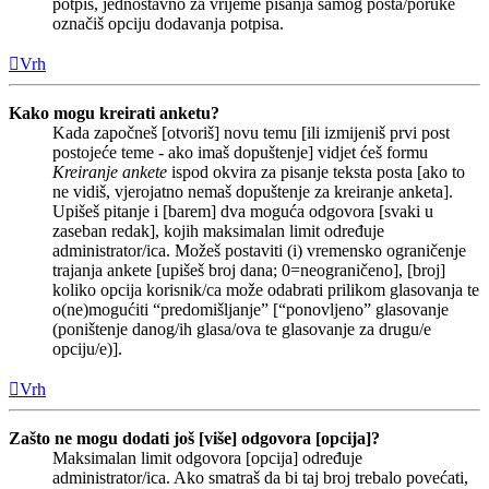
potpis, jednostavno za vrijeme pisanja samog posta/poruke
označiš opciju dodavanja potpisa.
Vrh
Kako mogu kreirati anketu?
Kada započneš [otvoriš] novu temu [ili izmijeniš prvi post
postojeće teme - ako imaš dopuštenje] vidjet ćeš formu
Kreiranje ankete
ispod okvira za pisanje teksta posta [ako to
ne vidiš, vjerojatno nemaš dopuštenje za kreiranje anketa].
Upišeš pitanje i [barem] dva moguća odgovora [svaki u
zaseban redak], kojih maksimalan limit određuje
administrator/ica. Možeš postaviti (i) vremensko ograničenje
trajanja ankete [upišeš broj dana; 0=neograničeno], [broj]
koliko opcija korisnik/ca može odabrati prilikom glasovanja te
o(ne)mogućiti “predomišljanje” [“ponovljeno” glasovanje
(poništenje danog/ih glasa/ova te glasovanje za drugu/e
opciju/e)].
Vrh
Zašto ne mogu dodati još [više] odgovora [opcija]?
Maksimalan limit odgovora [opcija] određuje
administrator/ica. Ako smatraš da bi taj broj trebalo povećati,