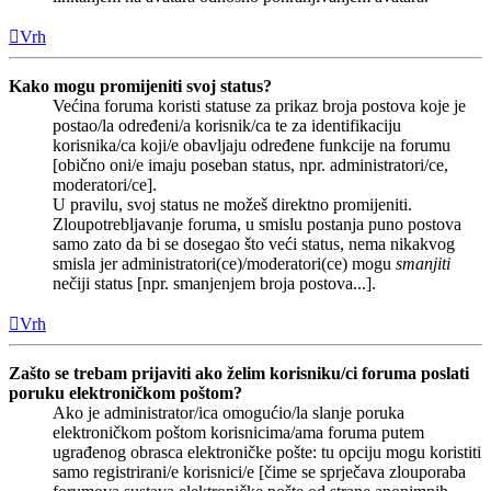
Vrh
Kako mogu promijeniti svoj status?
Većina foruma koristi statuse za prikaz broja postova koje je
postao/la određeni/a korisnik/ca te za identifikaciju
korisnika/ca koji/e obavljaju određene funkcije na forumu
[obično oni/e imaju poseban status, npr. administratori/ce,
moderatori/ce].
U pravilu, svoj status ne možeš direktno promijeniti.
Zloupotrebljavanje foruma, u smislu postanja puno postova
samo zato da bi se dosegao što veći status, nema nikakvog
smisla jer administratori(ce)/moderatori(ce) mogu
smanjiti
nečiji status [npr. smanjenjem broja postova...].
Vrh
Zašto se trebam prijaviti ako želim korisniku/ci foruma poslati
poruku elektroničkom poštom?
Ako je administrator/ica omogućio/la slanje poruka
elektroničkom poštom korisnicima/ama foruma putem
ugrađenog obrasca elektroničke pošte: tu opciju mogu koristiti
samo registrirani/e korisnici/e [čime se sprječava zlouporaba