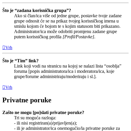
Što je “zadana korisnička grupa”?
Ako si član/ica više od jedne grupe, postavke tvoje zadane
grupe odnosit će se na prikaz tvojeg korisničkog imena u
smislu kojom će bojom te s kojim statusom biti prikazano.
Administrator/ica može odobriti promjenu zadane grupe
putem korisničkog profila
[Profil/Postavke]
.
Vrh
Što je “Tim” link?
Link koji vodi na stranicu na kojoj se nalazi lista “osoblja”
foruma [popis administratora/ica i moderatora/ica, koje
grupe/forume administriraju/moderiraju i sl.].
Vrh
Privatne poruke
Zašto ne mogu [po]slati privatne poruke?
Tri su moguća razloga:
- ili nisi registriran(a)/prijavljen(a);
- ili je administrator/ica onemogućio/la privatne poruke za