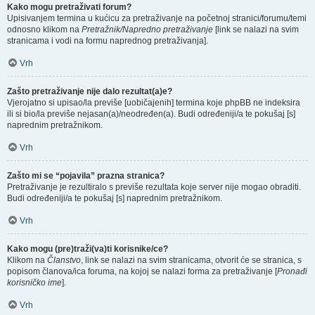
Kako mogu pretraživati forum?
Upisivanjem termina u kućicu za pretraživanje na početnoj stranici/forumu/temi
odnosno klikom na
Pretražnik/Napredno pretraživanje
[link se nalazi na svim
stranicama i vodi na formu naprednog pretraživanja].
Vrh
Zašto pretraživanje nije dalo rezultat(a)e?
Vjerojatno si upisao/la previše [uobičajenih] termina koje phpBB ne indeksira
ili si bio/la previše nejasan(a)/neodređen(a). Budi određeniji/a te pokušaj [s]
naprednim pretražnikom.
Vrh
Zašto mi se “pojavila” prazna stranica?
Pretraživanje je rezultiralo s previše rezultata koje server nije mogao obraditi.
Budi određeniji/a te pokušaj [s] naprednim pretražnikom.
Vrh
Kako mogu (pre)traži(va)ti korisnike/ce?
Klikom na
Članstvo
, link se nalazi na svim stranicama, otvorit će se stranica, s
popisom članova/ica foruma, na kojoj se nalazi forma za pretraživanje [
Pronađi
korisničko ime
].
Vrh