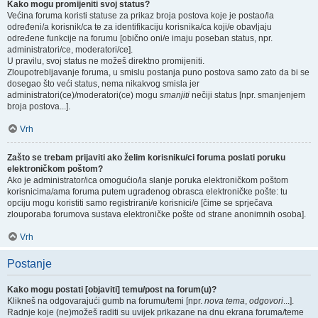
Kako mogu promijeniti svoj status?
Većina foruma koristi statuse za prikaz broja postova koje je postao/la
određeni/a korisnik/ca te za identifikaciju korisnika/ca koji/e obavljaju
određene funkcije na forumu [obično oni/e imaju poseban status, npr.
administratori/ce, moderatori/ce].
U pravilu, svoj status ne možeš direktno promijeniti.
Zloupotrebljavanje foruma, u smislu postanja puno postova samo zato da bi se
dosegao što veći status, nema nikakvog smisla jer
administratori(ce)/moderatori(ce) mogu
smanjiti
nečiji status [npr. smanjenjem
broja postova...].
Vrh
Zašto se trebam prijaviti ako želim korisniku/ci foruma poslati poruku
elektroničkom poštom?
Ako je administrator/ica omogućio/la slanje poruka elektroničkom poštom
korisnicima/ama foruma putem ugrađenog obrasca elektroničke pošte: tu
opciju mogu koristiti samo registrirani/e korisnici/e [čime se sprječava
zlouporaba forumova sustava elektroničke pošte od strane anonimnih osoba].
Vrh
Postanje
Kako mogu postati [objaviti] temu/post na forum(u)?
Klikneš na odgovarajući gumb na forumu/temi [npr.
nova tema
,
odgovori
...].
Radnje koje (ne)možeš raditi su uvijek prikazane na dnu ekrana foruma/teme