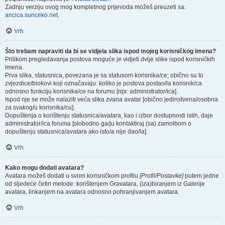
Zadnju verziju ovog mog kompletnog prijevoda možeš preuzeti sa:
ancica.sunceko.net
.
Vrh
Što trebam napraviti da bi se vidjela slika ispod mojeg korisničkog imena?
Prilikom pregledavanja postova moguće je vidjeti dvije slike ispod korisničkih
imena.
Prva slika, statusnica, povezana je sa statusom korisnika/ce; obično su to
zvjezdice/blokovi koji označavaju: koliko je postova postao/la korisnik/ca
odnosno funkciju korisnika/ce na forumu [npr. administrator/ica].
Ispod nje se može nalaziti veća slika zvana avatar [obično jedinstvena/osobna
za svakog/u korisnika/cu].
Dopuštenja o korištenju statusnica/avatara, kao i izbor dostupnosti istih, daje
administrator/ica foruma [slobodno ga/ju kontaktiraj (sa) zamolbom o
dopuštenju statusnica/avatara ako isto/a nije dao/la].
Vrh
Kako mogu dodati avatara?
Avatara možeš dodati u svom korisničkom profilu
[Profil/Postavke]
putem jedne
od sljedeće četiri metode: korištenjem Gravatara, (iza)biranjem iz Galerije
avatara, linkanjem na avatara odnosno pohranjivanjem avatara.
Vrh