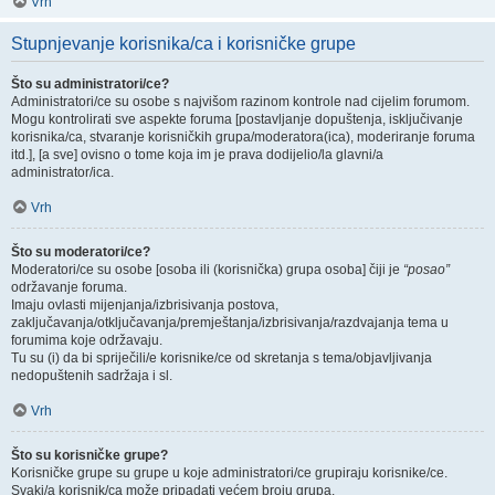
Vrh
Stupnjevanje korisnika/ca i korisničke grupe
Što su administratori/ce?
Administratori/ce su osobe s najvišom razinom kontrole nad cijelim forumom.
Mogu kontrolirati sve aspekte foruma [postavljanje dopuštenja, isključivanje
korisnika/ca, stvaranje korisničkih grupa/moderatora(ica), moderiranje foruma
itd.], [a sve] ovisno o tome koja im je prava dodijelio/la glavni/a
administrator/ica.
Vrh
Što su moderatori/ce?
Moderatori/ce su osobe [osoba ili (korisnička) grupa osoba] čiji je
“posao”
održavanje foruma.
Imaju ovlasti mijenjanja/izbrisivanja postova,
zaključavanja/otključavanja/premještanja/izbrisivanja/razdvajanja tema u
forumima koje održavaju.
Tu su (i) da bi spriječili/e korisnike/ce od skretanja s tema/objavljivanja
nedopuštenih sadržaja i sl.
Vrh
Što su korisničke grupe?
Korisničke grupe su grupe u koje administratori/ce grupiraju korisnike/ce.
Svaki/a korisnik/ca može pripadati većem broju grupa.