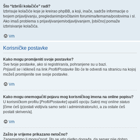
Što “Izbriši kolačiće” radi?
Izbrisuje kolačiće koje je kreirao phpBB, a koji, inače, sadrže informacije o
tvojem prijavljivanju, pregledanim/pročitanim forumima/temama/postovima i sl.
Ako imaš problema s prijavljivanjem/odjavljivanjem, [obično] pomaže
izbrisivanje kolačića.
Vrh
Korisničke postavke
Kako mogu promijeniti svoje postavke?
Sve tvoje postavke, ako si registriran/a, pohranjene su u bazi.
Prijaviš se
i klikneš na link
Profil/Postavke
što će te odvesti na stranicu na kojoj
možeš promijenite sve svoje postavke.
Vrh
Kako mogu onemogućiti pojavu mog korisničkog imena na online popisu?
U korisničkom profilu [
Profil/Postavke
] upališ opciju
Sakrij moj online status
[čime ćeš (p)ostati vidljiv/a samo sebi i administratoru/ici, a za ostale ćeš
postati skriven/a].
Vrh
Zašto je vrijeme prikazano netočno?
Zanemarimo li mogućnost, što se vrlo rijetko događa, da server nije dobro