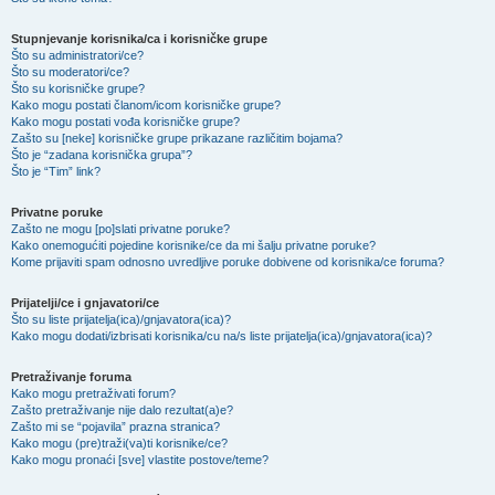
Stupnjevanje korisnika/ca i korisničke grupe
Što su administratori/ce?
Što su moderatori/ce?
Što su korisničke grupe?
Kako mogu postati članom/icom korisničke grupe?
Kako mogu postati vođa korisničke grupe?
Zašto su [neke] korisničke grupe prikazane različitim bojama?
Što je “zadana korisnička grupa”?
Što je “Tim” link?
Privatne poruke
Zašto ne mogu [po]slati privatne poruke?
Kako onemogućiti pojedine korisnike/ce da mi šalju privatne poruke?
Kome prijaviti spam odnosno uvredljive poruke dobivene od korisnika/ce foruma?
Prijatelji/ce i gnjavatori/ce
Što su liste prijatelja(ica)/gnjavatora(ica)?
Kako mogu dodati/izbrisati korisnika/cu na/s liste prijatelja(ica)/gnjavatora(ica)?
Pretraživanje foruma
Kako mogu pretraživati forum?
Zašto pretraživanje nije dalo rezultat(a)e?
Zašto mi se “pojavila” prazna stranica?
Kako mogu (pre)traži(va)ti korisnike/ce?
Kako mogu pronaći [sve] vlastite postove/teme?