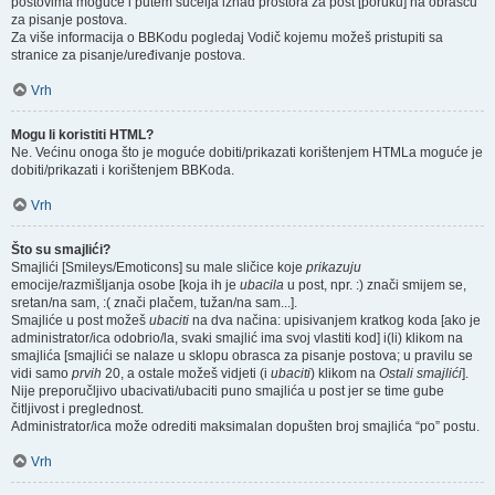
postovima moguće i putem sučelja iznad prostora za post [poruku] na obrascu
za pisanje postova.
Za više informacija o BBKodu pogledaj Vodič kojemu možeš pristupiti sa
stranice za pisanje/uređivanje postova.
Vrh
Mogu li koristiti HTML?
Ne. Većinu onoga što je moguće dobiti/prikazati korištenjem HTMLa moguće je
dobiti/prikazati i korištenjem BBKoda.
Vrh
Što su smajlići?
Smajlići [Smileys/Emoticons] su male sličice koje
prikazuju
emocije/razmišljanja osobe [koja ih je
ubacila
u post, npr. :) znači smijem se,
sretan/na sam, :( znači plačem, tužan/na sam...].
Smajliće u post možeš
ubaciti
na dva načina: upisivanjem kratkog koda [ako je
administrator/ica odobrio/la, svaki smajlić ima svoj vlastiti kod] i(li) klikom na
smajlića [smajlići se nalaze u sklopu obrasca za pisanje postova; u pravilu se
vidi samo
prvih
20, a ostale možeš vidjeti (i
ubaciti
) klikom na
Ostali smajlići
].
Nije preporučljivo ubacivati/ubaciti puno smajlića u post jer se time gube
čitljivost i preglednost.
Administrator/ica može odrediti maksimalan dopušten broj smajlića “po” postu.
Vrh