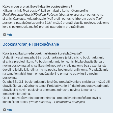
Kako mogu pronaći [sve] vlastite postove/teme?
Klikom na link
Tvoji postovi
, koji se nalazi u korisničkom profilu
[Profil/Postavke] (na INFO dijelu Početne izborničke stranice)
, odnosno na
stranici
Članstva
, koja prikazuje [tvoj] profil, odnosno izborom opcije
Tvoji
postovi
, s padajućeg izbornika
Linki
, možeš pronaći vlastite postove, dok teme
koje si pokrenuo/la možeš pronaći naprednim pretražnikom.
Vrh
Bookmarkiranje i pretplaćivanje
Koja je razlika između bookmarkiranja i pretplaćivanja?
U starijim verzijama phpBBa, bookmarkiranje je bilo slično bookmarkiranju
stranica preglednikom. Po bookmarkiranju teme, nisi bio/la obaviješten/a o
novim postovima, ali si se [kasnije] mogao/la vratiti na temu bez traženja iste,
dovoljno je bilo kliknuti na nju na popisu bookmarkiranih tema. Pretplaćivanje
na temu/tematski forum omogućavalo ti je primanje obavijesti o novim
postovima.
Od phpBBa 3.1, bookmarkiranje je slično pretplaćivanju u smislu da možeš biti
obaviješten/a o ažuriranju teme. Pretplaćivanje ti [i dalje] omogućava primanje
obavijesti o novim postovima u temama odnosno novima temama na
tematskim forumima.
Opcije obavješćivanja bookmarkiranja i pretplaćivanja možeš postaviti u
korisničkom profilu
[Profil/Postavke]
u
Postavkama obavijesti
.
Vrh