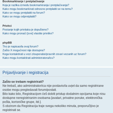
Bookmarkiranje i pretplaćivanje
Koja je razlika između bookmarkiranja i pretplaćivanja?
Kako mogu bookmarkirati odnosno pretplatiti se na temu?
Kako se mogu pretplatiti na forum?
Kako se mogu odpretplatiti?
Privitci
Postanje kojih privitaka je dopušteno?
Kako mogu pronaći [sve] vlastite privitke?
phpBB
Tko je napisao/la ovaj forum?
Zašto X mogućnost nije dostupna?
Koga kontaktirati u vezi zlouporabe/pravnih stvari vezanih uz forum?
Kako mogu kontaktirati administratora/icu?
Prijavljivanje i registracija
Zašto se trebam registrirati?
Ne trebaš, ako administrator/ica nije postavio/la uvjet da samo registrirane
osobe mogu pregledavati forum/postati.
Bilo kako bilo, Registracijom ćeš dobiti pristup dodatnim opcijama koje nisu
dostupne neregistriranim osobama [avatari, privatne poruke, elektronička
pošta, korisničke grupe, itd.].
S obzirom da Registracija traje svega nekoliko minuta, preporučljivo je
registrirati se.