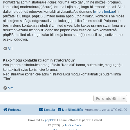
Kontaktiraj administratora(e)/icu(e) foruma. Ako ga/ju/ih ne možeš (pro)naći,
kontaktiraj moderatora(e)/icu(e) foruma i njih pitaj koga bi trebao/la pitati. Ako i
dalje ne dobiješ odgovor, kontaktiraj vlasnika/cu domene [
whois lookup
] ili
pružatelja usluga. phpBB Limited nema apsolutno nikakvu kontrolu i ne može
ni u kojem slučaju odgovarati za to kako, gdje i tko forum koristi. Potpuno je
besmisleno kontaktirati phpBB Limited u vezi bilo kakve pravne stvari koja nije
direktno vezana uz phpBB odnosno phpbb.com stranice. Ako kontaktiraš
phpBB Limited oko toga kako bilo koja treća stran(k)a koristi ovaj softver - ne
očekuj odgovor.
Vrh
Kako mogu kontaktirati administratora/icu?
Ako je administrator/ica omogućio/la “Kontakt” formu, putem iste, mogu ga/ju
kontaktirati svi/e korisnici/e foruma.
Registrirani/e korisnici/e administratora/icu mogu kontaktirati (i) putem linka
“Tim”.
Vrh
Forum(o)Bir
Početna
Kontakt
Izbriši kolačiće
Vremenska zona:
UTC+01:00
Powered by
phpBB
® Forum Software © phpBB Limited
HR (CRO) by
Ančica Sečan