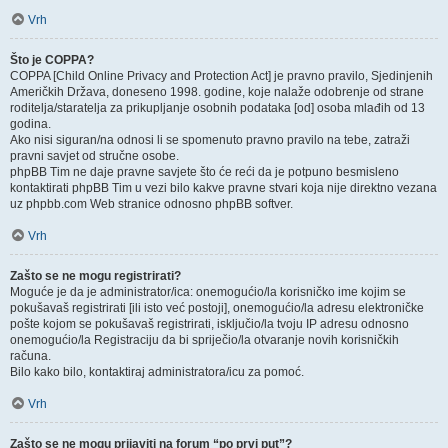
Vrh
Što je COPPA?
COPPA [Child Online Privacy and Protection Act] je pravno pravilo, Sjedinjenih
Američkih Država, doneseno 1998. godine, koje nalaže odobrenje od strane
roditelja/staratelja za prikupljanje osobnih podataka [od] osoba mlađih od 13
godina.
Ako nisi siguran/na odnosi li se spomenuto pravno pravilo na tebe, zatraži
pravni savjet od stručne osobe.
phpBB Tim ne daje pravne savjete što će reći da je potpuno besmisleno
kontaktirati phpBB Tim u vezi bilo kakve pravne stvari koja nije direktno vezana
uz phpbb.com Web stranice odnosno phpBB softver.
Vrh
Zašto se ne mogu registrirati?
Moguće je da je administrator/ica: onemogućio/la korisničko ime kojim se
pokušavaš registrirati [ili isto već postoji], onemogućio/la adresu elektroničke
pošte kojom se pokušavaš registrirati, isključio/la tvoju IP adresu odnosno
onemogućio/la Registraciju da bi spriječio/la otvaranje novih korisničkih
računa.
Bilo kako bilo, kontaktiraj administratora/icu za pomoć.
Vrh
Zašto se ne mogu prijaviti na forum “po prvi put”?