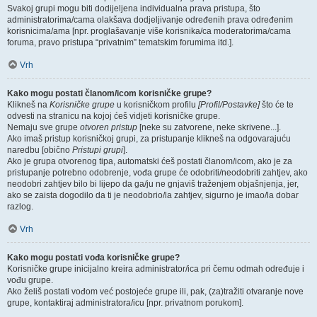
Svakoj grupi mogu biti dodijeljena individualna prava pristupa, što
administratorima/cama olakšava dodjeljivanje određenih prava određenim
korisnicima/ama [npr. proglašavanje više korisnika/ca moderatorima/cama
foruma, pravo pristupa “privatnim” tematskim forumima itd.].
Vrh
Kako mogu postati članom/icom korisničke grupe?
Klikneš na
Korisničke grupe
u korisničkom profilu
[Profil/Postavke]
što će te
odvesti na stranicu na kojoj ćeš vidjeti korisničke grupe.
Nemaju sve grupe
otvoren pristup
[neke su zatvorene, neke skrivene...].
Ako imaš pristup korisničkoj grupi, za pristupanje klikneš na odgovarajuću
naredbu [obično
Pristupi grupi
].
Ako je grupa otvorenog tipa, automatski ćeš postati članom/icom, ako je za
pristupanje potrebno odobrenje, vođa grupe će odobriti/neodobriti zahtjev, ako
neodobri zahtjev bilo bi lijepo da ga/ju ne gnjaviš traženjem objašnjenja, jer,
ako se zaista dogodilo da ti je neodobrio/la zahtjev, sigurno je imao/la dobar
razlog.
Vrh
Kako mogu postati vođa korisničke grupe?
Korisničke grupe inicijalno kreira administrator/ica pri čemu odmah određuje i
vođu grupe.
Ako želiš postati vođom već postojeće grupe ili, pak, (za)tražiti otvaranje nove
grupe, kontaktiraj administratora/icu [npr. privatnom porukom].