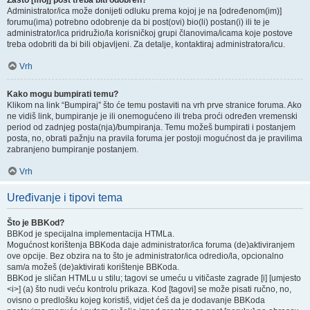
Zašto [moj] post treba biti odobren?
Administrator/ica može donijeti odluku prema kojoj je na [određenom(im)]
forumu(ima) potrebno odobrenje da bi post(ovi) bio(li) postan(i) ili te je
administrator/ica pridružio/la korisničkoj grupi članovima/icama koje postove
treba odobriti da bi bili objavljeni. Za detalje, kontaktiraj administratora/icu.
Vrh
Kako mogu bumpirati temu?
Klikom na link “Bumpiraj” što će temu postaviti na vrh prve stranice foruma. Ako
ne vidiš link, bumpiranje je ili onemogućeno ili treba proći određen vremenski
period od zadnjeg posta(nja)/bumpiranja. Temu možeš bumpirati i postanjem
posta, no, obrati pažnju na pravila foruma jer postoji mogućnost da je pravilima
zabranjeno bumpiranje postanjem.
Vrh
Uređivanje i tipovi tema
Što je BBKod?
BBKod je specijalna implementacija HTMLa.
Mogućnost korištenja BBKoda daje administrator/ica foruma (de)aktiviranjem
ove opcije. Bez obzira na to što je administrator/ica odredio/la, opcionalno
sam/a možeš (de)aktivirati korištenje BBKoda.
BBKod je sličan HTMLu u stilu; tagovi se umeću u vitičaste zagrade [i] [umjesto
<i>] (a) što nudi veću kontrolu prikaza. Kod [tagovi] se može pisati ručno, no,
ovisno o predlošku kojeg koristiš, vidjet ćeš da je dodavanje BBKoda