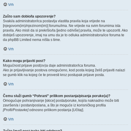
Vrh
Zašto sam dobio/la upozorenje?
Svaki/a administrator/ica postavlja vlastita pravila koja vrijede na
[njegovom(im)/njezinom(im)] forumu/ima. Ne vrijede na svim forumima ista
pravila. Ako misli da si prekršio/la [jedno od/više] pravila, može te upozoriti. Ako
dobiješ upozorenje, imaj na umu da je to odluka administratora/ice foruma te
da phpBB Limited nema ništa s time.
Vrh
Kako mogu prijaviti post?
Mogućnost prijave post(ov)a daje administrator/ica foruma.
Ako je prijavljivanje postova omogućeno, kod posta kojeg želiš prijaviti nalazi
se gumb klik na kojeg će te provesti kroz postupak prijave posta.
Vrh
Čemu služi gumb “Pohrani” prilikom postanja/pisanja poruke(a)?
Omogućuje pohranjivanje [skice] posta/poruke, koji/a naknadno može biti
završen/a i postan/poslana, a što je moguće iz korisničkog profila
[Profil/Postavke]
odnosno prilikom postanja [
Učitaj
].
Vrh