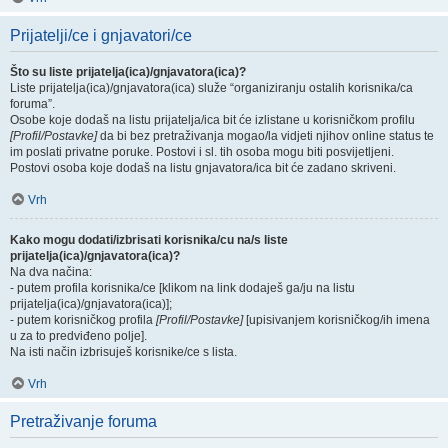
Prijatelji/ce i gnjavatori/ce
Što su liste prijatelja(ica)/gnjavatora(ica)?
Liste prijatelja(ica)/gnjavatora(ica) služe “organiziranju ostalih korisnika/ca
foruma”.
Osobe koje dodaš na listu prijatelja/ica bit će izlistane u korisničkom profilu
[Profil/Postavke]
da bi bez pretraživanja mogao/la vidjeti njihov online status te
im poslati privatne poruke. Postovi i sl. tih osoba mogu biti posvijetljeni.
Postovi osoba koje dodaš na listu gnjavatora/ica bit će zadano skriveni.
Vrh
Kako mogu dodati/izbrisati korisnika/cu na/s liste
prijatelja(ica)/gnjavatora(ica)?
Na dva načina:
- putem profila korisnika/ce [klikom na link dodaješ ga/ju na listu
prijatelja(ica)/gnjavatora(ica)];
- putem korisničkog profila
[Profil/Postavke]
[upisivanjem korisničkog/ih imena
u za to predviđeno polje].
Na isti način izbrisuješ korisnike/ce s lista.
Vrh
Pretraživanje foruma