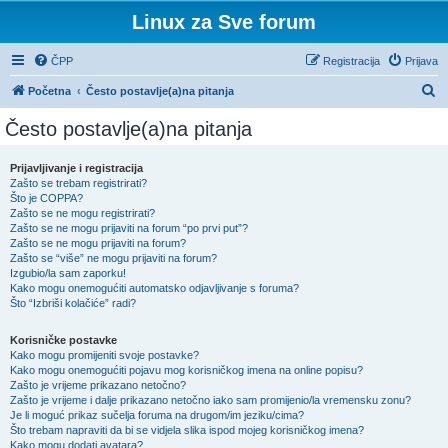
Linux za Sve forum
ČPP
Registracija
Prijava
P
Početna
Često postavlje(a)na pitanja
r
Često postavlje(a)na pitanja
e
t
Prijavljivanje i registracija
Zašto se trebam registrirati?
r
Što je COPPA?
a
Zašto se ne mogu registrirati?
Zašto se ne mogu prijaviti na forum “po prvi put”?
ž
Zašto se ne mogu prijaviti na forum?
Zašto se “više” ne mogu prijaviti na forum?
n
Izgubio/la sam zaporku!
i
Kako mogu onemogućiti automatsko odjavljivanje s foruma?
Što “Izbriši kolačiće” radi?
k
Korisničke postavke
Kako mogu promijeniti svoje postavke?
Kako mogu onemogućiti pojavu mog korisničkog imena na online popisu?
Zašto je vrijeme prikazano netočno?
Zašto je vrijeme i dalje prikazano netočno iako sam promijenio/la vremensku zonu?
Je li moguć prikaz sučelja foruma na drugom/im jeziku/cima?
Što trebam napraviti da bi se vidjela slika ispod mojeg korisničkog imena?
Kako mogu dodati avatara?