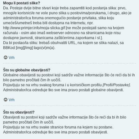
Mogu li postati slike?
Da. Postoje dvije bitne stvari koje treba zapamtiti kod postanja slika: prvo,
mnogi/e korisnici/e ne vole puno slika u postovima/porukama, i drugo, ako je
administrator/ica foruma onemogućio postanje privitaka, slika koju
umećeš/umetneš treba biti dostupna na Internetu, npr.
http://www.primjer.info/moja-slicka.gif [ne može postojati samo na tvojem
računalu - osim ako imaš webserver odnosno na stranicama koje nisu
dostupne javnosti, stranicama zaštićenima zaporkama i sl.].
Da bi postao/la sliku: trebaš obuhvatiti URL, na kojem se slika nalazi, sa
BBKod [img][/img] tago(vi)m(a).
Vrh
Što su globalne obavijesti?
Globalne obavijesti su postovi koji sadrže važne informacije što će reći da bi ih
bilo pametno pročitati čim ih uočiš.
Pojavljuju se na vrhu svakog foruma i u korisničkom profilu
[Profil/Postavke]
.
Administrator/ica određuje tko sve ima pravo postati globalne obavijesti.
Vrh
Što su obavijesti?
Obavijesti su postovi koji sadrže važne informacije što će reći da bi ih bilo
pametno pročitati čim ih uočiš.
Pojavljuju se na vrhu svake stranice foruma na kojem su postane.
Administrator/ica određuje tko sve ima pravo postati obavijesti.