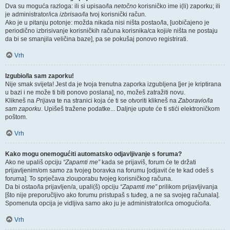
Dva su moguća razloga: ili si upisao/la
netočno
korisničko ime i(li) zaporku; ili
je administrator/ica
izbrisao/la
tvoj korisnički račun.
Ako je u pitanju potonje: možda nikada nisi ništa postao/la, [uobičajeno je
periodično izbrisivanje korisničkih računa korisnika/ca koji/e ništa ne postaju
da bi se smanjila veličina baze], pa se pokušaj ponovo registrirati.
Vrh
Izgubio/la sam zaporku!
Nije smak svijeta! Jest da je tvoja trenutna zaporka izgubljena [jer je kriptirana
u bazi i ne može ti biti ponovo poslana], no, možeš zatražiti novu.
Klikneš na
Prijava
te na stranici koja će ti se otvoriti klikneš na
Zaboravio/la
sam zaporku
. Upišeš tražene podatke... Daljnje upute će ti stići elektroničkom
poštom.
Vrh
Kako mogu onemogućiti automatsko odjavljivanje s foruma?
Ako ne upališ opciju
“Zapamti me”
kada se prijaviš, forum će te držati
prijavljenim/om samo za tvojeg boravka na forumu [odjavit će te kad odeš s
foruma]. To sprječava zlouporabu tvojeg korisničkog računa.
Da bi ostao/la prijavljen/a, upali(š) opciju
“Zapamti me”
prilikom prijavljivanja
[što nije preporučljivo ako forumu pristupaš s tuđeg, a ne sa svojeg računala].
Spomenuta opcija je vidljiva samo ako ju je administrator/ica omogućio/la.
Vrh