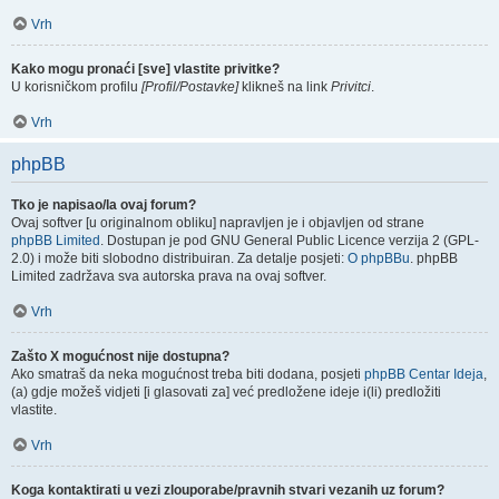
Vrh
Kako mogu pronaći [sve] vlastite privitke?
U korisničkom profilu
[Profil/Postavke]
klikneš na link
Privitci
.
Vrh
phpBB
Tko je napisao/la ovaj forum?
Ovaj softver [u originalnom obliku] napravljen je i objavljen od strane
phpBB Limited
. Dostupan je pod GNU General Public Licence verzija 2 (GPL-
2.0) i može biti slobodno distribuiran. Za detalje posjeti:
O phpBBu
. phpBB
Limited zadržava sva autorska prava na ovaj softver.
Vrh
Zašto X mogućnost nije dostupna?
Ako smatraš da neka mogućnost treba biti dodana, posjeti
phpBB Centar Ideja
,
(a) gdje možeš vidjeti [i glasovati za] već predložene ideje i(li) predložiti
vlastite.
Vrh
Koga kontaktirati u vezi zlouporabe/pravnih stvari vezanih uz forum?