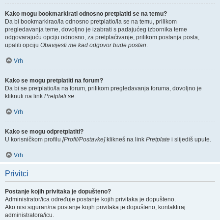
Kako mogu bookmarkirati odnosno pretplatiti se na temu?
Da bi bookmarkirao/la odnosno pretplatio/la se na temu, prilikom
pregledavanja teme, dovoljno je izabrati s padajućeg izbornika teme
odgovarajuću opciju odnosno, za pretplaćivanje, prilikom postanja posta,
upaliti opciju
Obavijesti me kad odgovor bude postan
.
Vrh
Kako se mogu pretplatiti na forum?
Da bi se pretplatio/la na forum, prilikom pregledavanja foruma, dovoljno je
kliknuti na link
Pretplati se
.
Vrh
Kako se mogu odpretplatiti?
U korisničkom profilu
[Profil/Postavke]
klikneš na link
Pretplate
i slijediš upute.
Vrh
Privitci
Postanje kojih privitaka je dopušteno?
Administrator/ica određuje postanje kojih privitaka je dopušteno.
Ako nisi siguran/na postanje kojih privitaka je dopušteno, kontaktiraj
administratora/icu.