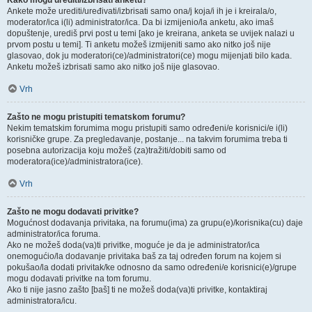
Kako mogu urediti/izbrisati anketu?
Ankete može urediti/uređivati/izbrisati samo ona/j koja/i ih je i kreirala/o,
moderator/ica i(li) administrator/ica. Da bi izmijenio/la anketu, ako imaš
dopuštenje, urediš prvi post u temi [ako je kreirana, anketa se uvijek nalazi u
prvom postu u temi]. Ti anketu možeš izmijeniti samo ako nitko još nije
glasovao, dok ju moderatori(ce)/administratori(ce) mogu mijenjati bilo kada.
Anketu možeš izbrisati samo ako nitko još nije glasovao.
Vrh
Zašto ne mogu pristupiti tematskom forumu?
Nekim tematskim forumima mogu pristupiti samo određeni/e korisnici/e i(li)
korisničke grupe. Za pregledavanje, postanje... na takvim forumima treba ti
posebna autorizacija koju možeš (za)tražiti/dobiti samo od
moderatora(ice)/administratora(ice).
Vrh
Zašto ne mogu dodavati privitke?
Mogućnost dodavanja privitaka, na forumu(ima) za grupu(e)/korisnika(cu) daje
administrator/ica foruma.
Ako ne možeš doda(va)ti privitke, moguće je da je administrator/ica
onemogućio/la dodavanje privitaka baš za taj određen forum na kojem si
pokušao/la dodati privitak/ke odnosno da samo određeni/e korisnici(e)/grupe
mogu dodavati privitke na tom forumu.
Ako ti nije jasno zašto [baš] ti ne možeš doda(va)ti privitke, kontaktiraj
administratora/icu.