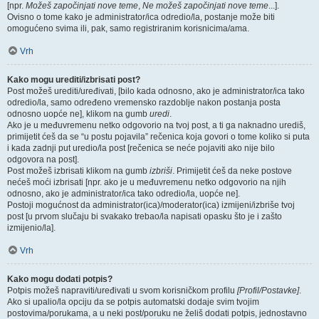
[npr.
Možeš započinjati nove teme
,
Ne možeš započinjati nove teme
...].
Ovisno o tome kako je administrator/ica odredio/la, postanje može biti
omogućeno svima ili, pak, samo registriranim korisnicima/ama.
Vrh
Kako mogu urediti/izbrisati post?
Post možeš urediti/uređivati, [bilo kada odnosno, ako je administrator/ica tako
odredio/la, samo određeno vremensko razdoblje nakon postanja posta
odnosno uopće ne], klikom na gumb
uredi
.
Ako je u međuvremenu netko odgovorio na tvoj post, a ti ga naknadno urediš,
primijetit ćeš da se “u postu pojavila” rečenica koja govori o tome koliko si puta
i kada zadnji put uredio/la post [rečenica se neće pojaviti ako nije bilo
odgovora na post].
Post možeš izbrisati klikom na gumb
izbriši
. Primijetit ćeš da neke postove
nećeš moći izbrisati [npr. ako je u međuvremenu netko odgovorio na njih
odnosno, ako je administrator/ica tako odredio/la, uopće ne].
Postoji mogućnost da administrator(ica)/moderator(ica) izmijeni/izbriše tvoj
post [u prvom slučaju bi svakako trebao/la napisati opasku što je i zašto
izmijenio/la].
Vrh
Kako mogu dodati potpis?
Potpis možeš napraviti/uređivati u svom korisničkom profilu
[Profil/Postavke]
.
Ako si upalio/la opciju da se potpis automatski dodaje svim tvojim
postovima/porukama, a u neki post/poruku ne želiš dodati potpis, jednostavno