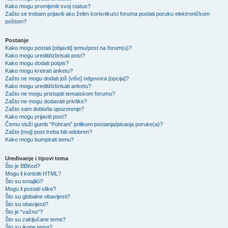
Kako mogu promijeniti svoj status?
Zašto se trebam prijaviti ako želim korisniku/ci foruma poslati poruku elektroničkom
poštom?
Postanje
Kako mogu postati [objaviti] temu/post na forum(u)?
Kako mogu urediti/izbrisati post?
Kako mogu dodati potpis?
Kako mogu kreirati anketu?
Zašto ne mogu dodati još [više] odgovora [opcija]?
Kako mogu urediti/izbrisati anketu?
Zašto ne mogu pristupiti tematskom forumu?
Zašto ne mogu dodavati privitke?
Zašto sam dobio/la upozorenje?
Kako mogu prijaviti post?
Čemu služi gumb “Pohrani” prilikom postanja/pisanja poruke(a)?
Zašto [moj] post treba biti odobren?
Kako mogu bumpirati temu?
Uređivanje i tipovi tema
Što je BBKod?
Mogu li koristiti HTML?
Što su smajlići?
Mogu li postati slike?
Što su globalne obavijesti?
Što su obavijesti?
Što je “važno”?
Što su zaključane teme?
Što su ikone tema?