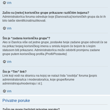
Vrh
Zašto su [neke] korisničke grupe prikazane različitim bojama?
Administrator/ica foruma određuje boje [članova/ica] korisničkih grupa da bi ih
bilo lakše identificirati/razlikovati.
Vrh
Što je “zadana korisnička grupa”?
Ako si član/ica više od jedne grupe, postavke tvoje zadane grupe odnosit će se
na prikaz tvojeg korisničkog imena u smislu kojom će bojom te s kojim
statusom biti prikazano. Administrator/ica može odobriti promjenu zadane
grupe putem korisničkog profila
[Profil/Postavke]
.
Vrh
Što je “Tim” link?
Link koji vodi na stranicu na kojoj se nalazi lista “osoblja” foruma [popis
administratora/ica i moderatora/ica, koje grupe/forume
administriraju/moderiraju i sl.].
Vrh
Privatne poruke
Zašto ne mogu [po]slati privatne poruke?