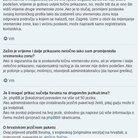
podešen, vrijeme je gotovo uvijek točno prikazano, no, može biti da je ono što
vidiš vrijeme
druge vremenske zone
. Ako je to slučaj, promijeni postavke
svojeg korisničkog profila tako da izabereš onu vremensku zonu koja
odgovara području u kojem se nalaziš, npr. Zagreb. Uzmi u obzir da mijenjanje
vremenske zone, kao i većinu postavki, može napraviti samo registrirani/a
korisnik/ca.
Vrh
Zašto je vrijeme i dalje prikazano netočno iako sam promijenio/la
vremensku zonu?
Ako si siguran/na da si postavio/la točnu
vremensku zonu
, ali je vrijeme i dalje
netočno prikazano, najvjerojatniji razlog je da server nije dobro podešen. Ako
je potonje u pitanju, molim(o), obavijesti administratora/icu [da ispravi grešku].
Vrh
Je li moguć prikaz sučelja foruma na drugom/im jeziku/cima?
Je. phpBB je [lokaliziran] preveden na više od 50 jezika.
Ako administrator/ica
nije instalirao/la
jezični paket koji želiš, pitaj ga/ju može li
ga instalirati.
Ako ne postoji prijevod na tvoj jezik, slobodno ga napravi (a) više informacija o
čemu možeš (pro)naći na
phpBB
® stranicama.
O hrvatskom jezičnom paketu
Ovaj prijevod phpBB foruma, s engleskog [originalna verzija] na hrvatski, u
potpunosti, napravila je:
Ančica Sečan
.