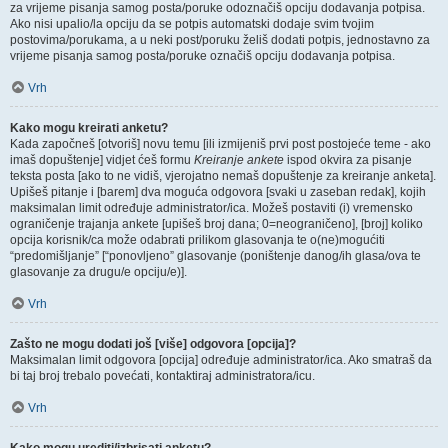
za vrijeme pisanja samog posta/poruke odoznačiš opciju dodavanja potpisa.
Ako nisi upalio/la opciju da se potpis automatski dodaje svim tvojim
postovima/porukama, a u neki post/poruku želiš dodati potpis, jednostavno za
vrijeme pisanja samog posta/poruke označiš opciju dodavanja potpisa.
Vrh
Kako mogu kreirati anketu?
Kada započneš [otvoriš] novu temu [ili izmijeniš prvi post postojeće teme - ako
imaš dopuštenje] vidjet ćeš formu
Kreiranje ankete
ispod okvira za pisanje
teksta posta [ako to ne vidiš, vjerojatno nemaš dopuštenje za kreiranje anketa].
Upišeš pitanje i [barem] dva moguća odgovora [svaki u zaseban redak], kojih
maksimalan limit određuje administrator/ica. Možeš postaviti (i) vremensko
ograničenje trajanja ankete [upišeš broj dana; 0=neograničeno], [broj] koliko
opcija korisnik/ca može odabrati prilikom glasovanja te o(ne)mogućiti
“predomišljanje” [“ponovljeno” glasovanje (poništenje danog/ih glasa/ova te
glasovanje za drugu/e opciju/e)].
Vrh
Zašto ne mogu dodati još [više] odgovora [opcija]?
Maksimalan limit odgovora [opcija] određuje administrator/ica. Ako smatraš da
bi taj broj trebalo povećati, kontaktiraj administratora/icu.
Vrh