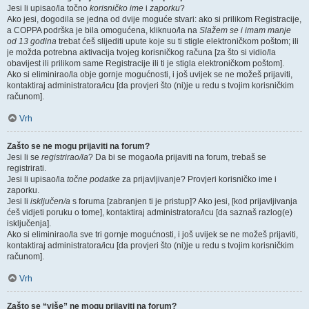
Jesi li upisao/la točno
korisničko ime
i
zaporku
?
Ako jesi, dogodila se jedna od dvije moguće stvari: ako si prilikom Registracije,
a COPPA podrška je bila omogućena, kliknuo/la na
Slažem se i imam manje
od 13 godina
trebat ćeš slijediti upute koje su ti stigle elektroničkom poštom; ili
je možda potrebna aktivacija tvojeg korisničkog računa [za što si vidio/la
obavijest ili prilikom same Registracije ili ti je stigla elektroničkom poštom].
Ako si eliminirao/la obje gornje mogućnosti, i još uvijek se ne možeš prijaviti,
kontaktiraj administratora/icu [da provjeri što (ni)je u redu s tvojim korisničkim
računom].
Vrh
Zašto se ne mogu prijaviti na forum?
Jesi li se
registrirao/la
? Da bi se mogao/la prijaviti na forum, trebaš se
registrirati.
Jesi li upisao/la
točne podatke
za prijavljivanje? Provjeri korisničko ime i
zaporku.
Jesi li
isključen/a
s foruma [zabranjen ti je pristup]? Ako jesi, [kod prijavljivanja
ćeš vidjeti poruku o tome], kontaktiraj administratora/icu [da saznaš razlog(e)
isključenja].
Ako si eliminirao/la sve tri gornje mogućnosti, i još uvijek se ne možeš prijaviti,
kontaktiraj administratora/icu [da provjeri što (ni)je u redu s tvojim korisničkim
računom].
Vrh
Zašto se “više” ne mogu prijaviti na forum?