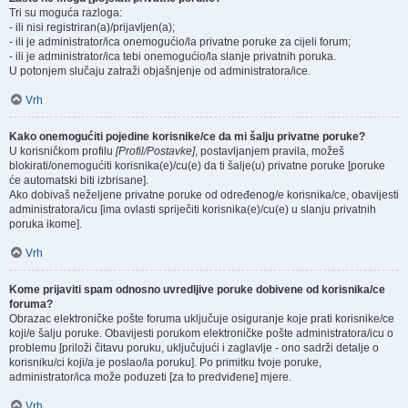
Tri su moguća razloga:
- ili nisi registriran(a)/prijavljen(a);
- ili je administrator/ica onemogućio/la privatne poruke za cijeli forum;
- ili je administrator/ica tebi onemogućio/la slanje privatnih poruka.
U potonjem slučaju zatraži objašnjenje od administratora/ice.
Vrh
Kako onemogućiti pojedine korisnike/ce da mi šalju privatne poruke?
U korisničkom profilu
[Profil/Postavke]
, postavljanjem pravila, možeš
blokirati/onemogućiti korisnika(e)/cu(e) da ti šalje(u) privatne poruke [poruke
će automatski biti izbrisane].
Ako dobivaš neželjene privatne poruke od određenog/e korisnika/ce, obavijesti
administratora/icu [ima ovlasti spriječiti korisnika(e)/cu(e) u slanju privatnih
poruka ikome].
Vrh
Kome prijaviti spam odnosno uvredljive poruke dobivene od korisnika/ce
foruma?
Obrazac elektroničke pošte foruma uključuje osiguranje koje prati korisnike/ce
koji/e šalju poruke. Obavijesti porukom elektroničke pošte administratora/icu o
problemu [priloži čitavu poruku, uključujući i zaglavlje - ono sadrži detalje o
korisniku/ci koji/a je poslao/la poruku]. Po primitku tvoje poruke,
administrator/ica može poduzeti [za to predviđene] mjere.
Vrh