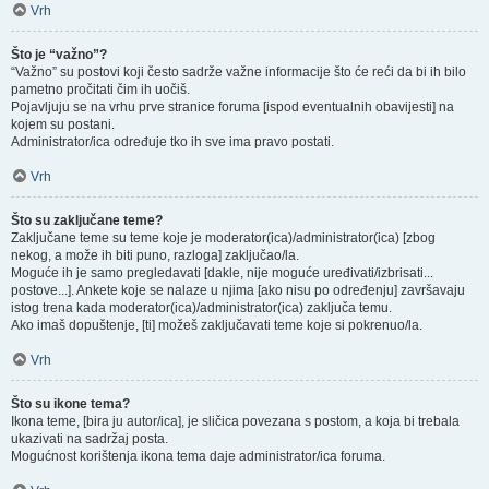
Vrh
Što je “važno”?
“Važno” su postovi koji često sadrže važne informacije što će reći da bi ih bilo
pametno pročitati čim ih uočiš.
Pojavljuju se na vrhu prve stranice foruma [ispod eventualnih obavijesti] na
kojem su postani.
Administrator/ica određuje tko ih sve ima pravo postati.
Vrh
Što su zaključane teme?
Zaključane teme su teme koje je moderator(ica)/administrator(ica) [zbog
nekog, a može ih biti puno, razloga] zaključao/la.
Moguće ih je samo pregledavati [dakle, nije moguće uređivati/izbrisati...
postove...]. Ankete koje se nalaze u njima [ako nisu po određenju] završavaju
istog trena kada moderator(ica)/administrator(ica) zaključa temu.
Ako imaš dopuštenje, [ti] možeš zaključavati teme koje si pokrenuo/la.
Vrh
Što su ikone tema?
Ikona teme, [bira ju autor/ica], je sličica povezana s postom, a koja bi trebala
ukazivati na sadržaj posta.
Mogućnost korištenja ikona tema daje administrator/ica foruma.