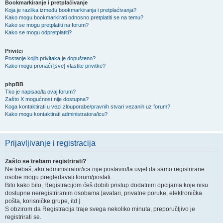
Bookmarkiranje i pretplaćivanje
Koja je razlika između bookmarkiranja i pretplaćivanja?
Kako mogu bookmarkirati odnosno pretplatiti se na temu?
Kako se mogu pretplatiti na forum?
Kako se mogu odpretplatiti?
Privitci
Postanje kojih privitaka je dopušteno?
Kako mogu pronaći [sve] vlastite privitke?
phpBB
Tko je napisao/la ovaj forum?
Zašto X mogućnost nije dostupna?
Koga kontaktirati u vezi zlouporabe/pravnih stvari vezanih uz forum?
Kako mogu kontaktirati administratora/icu?
Prijavljivanje i registracija
Zašto se trebam registrirati?
Ne trebaš, ako administrator/ica nije postavio/la uvjet da samo registrirane
osobe mogu pregledavati forum/postati.
Bilo kako bilo, Registracijom ćeš dobiti pristup dodatnim opcijama koje nisu
dostupne neregistriranim osobama [avatari, privatne poruke, elektronička
pošta, korisničke grupe, itd.].
S obzirom da Registracija traje svega nekoliko minuta, preporučljivo je
registrirati se.