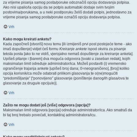
za vrijeme pisanja samog posta/poruke odoznačiš opciju dodavanja potpisa.
Ako nisi upalio/la opciju da se potpis automatski dodaje svim tvojim
postovima/porukama, a u neki post/poruku želiš dodati potpis, jednostavno za
vrijeme pisanja samog posta/poruke označiš opciju dodavanja potpisa.
Vrh
Kako mogu kreirati anketu?
Kada započneš [otvoriš] novu temu [ili izmijeniš prvi post postojeće teme - ako
imaš dopuštenje] vidjet ćeš formu
Kreiranje ankete
ispod okvira za pisanje
teksta posta [ako to ne vidiš, vjerojatno nemaš dopuštenje za kreiranje anketa].
Upišeš pitanje i [barem] dva moguća odgovora [svaki u zaseban redak], kojih
maksimalan limit određuje administrator/ica. Možeš postaviti (i) vremensko
ograničenje trajanja ankete [upišeš broj dana; 0=neograničeno], [broj] koliko
opcija korisnik/ca može odabrati prilikom glasovanja te o(ne)mogućiti
“predomišljanje” [“ponovljeno” glasovanje (poništenje danog/ih glasa/ova te
glasovanje za drugu/e opciju/e)].
Vrh
Zašto ne mogu dodati još [više] odgovora [opcija]?
Maksimalan limit odgovora [opcija] određuje administrator/ica. Ako smatraš da
bi taj broj trebalo povećati, kontaktiraj administratora/icu.
Vrh