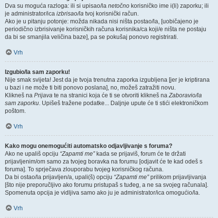
Dva su moguća razloga: ili si upisao/la
netočno
korisničko ime i(li) zaporku; ili
je administrator/ica
izbrisao/la
tvoj korisnički račun.
Ako je u pitanju potonje: možda nikada nisi ništa postao/la, [uobičajeno je
periodično izbrisivanje korisničkih računa korisnika/ca koji/e ništa ne postaju
da bi se smanjila veličina baze], pa se pokušaj ponovo registrirati.
Vrh
Izgubio/la sam zaporku!
Nije smak svijeta! Jest da je tvoja trenutna zaporka izgubljena [jer je kriptirana
u bazi i ne može ti biti ponovo poslana], no, možeš zatražiti novu.
Klikneš na
Prijava
te na stranici koja će ti se otvoriti klikneš na
Zaboravio/la
sam zaporku
. Upišeš tražene podatke... Daljnje upute će ti stići elektroničkom
poštom.
Vrh
Kako mogu onemogućiti automatsko odjavljivanje s foruma?
Ako ne upališ opciju
“Zapamti me”
kada se prijaviš, forum će te držati
prijavljenim/om samo za tvojeg boravka na forumu [odjavit će te kad odeš s
foruma]. To sprječava zlouporabu tvojeg korisničkog računa.
Da bi ostao/la prijavljen/a, upali(š) opciju
“Zapamti me”
prilikom prijavljivanja
[što nije preporučljivo ako forumu pristupaš s tuđeg, a ne sa svojeg računala].
Spomenuta opcija je vidljiva samo ako ju je administrator/ica omogućio/la.
Vrh