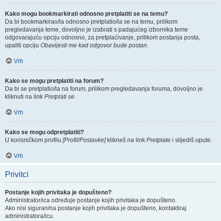
Kako mogu bookmarkirati odnosno pretplatiti se na temu?
Da bi bookmarkirao/la odnosno pretplatio/la se na temu, prilikom
pregledavanja teme, dovoljno je izabrati s padajućeg izbornika teme
odgovarajuću opciju odnosno, za pretplaćivanje, prilikom postanja posta,
upaliti opciju
Obavijesti me kad odgovor bude postan
.
Vrh
Kako se mogu pretplatiti na forum?
Da bi se pretplatio/la na forum, prilikom pregledavanja foruma, dovoljno je
kliknuti na link
Pretplati se
.
Vrh
Kako se mogu odpretplatiti?
U korisničkom profilu
[Profil/Postavke]
klikneš na link
Pretplate
i slijediš upute.
Vrh
Privitci
Postanje kojih privitaka je dopušteno?
Administrator/ica određuje postanje kojih privitaka je dopušteno.
Ako nisi siguran/na postanje kojih privitaka je dopušteno, kontaktiraj
administratora/icu.