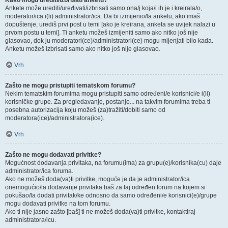
Kako mogu urediti/izbrisati anketu?
Ankete može urediti/uređivati/izbrisati samo ona/j koja/i ih je i kreirala/o,
moderator/ica i(li) administrator/ica. Da bi izmijenio/la anketu, ako imaš
dopuštenje, urediš prvi post u temi [ako je kreirana, anketa se uvijek nalazi u
prvom postu u temi]. Ti anketu možeš izmijeniti samo ako nitko još nije
glasovao, dok ju moderatori(ce)/administratori(ce) mogu mijenjati bilo kada.
Anketu možeš izbrisati samo ako nitko još nije glasovao.
Vrh
Zašto ne mogu pristupiti tematskom forumu?
Nekim tematskim forumima mogu pristupiti samo određeni/e korisnici/e i(li)
korisničke grupe. Za pregledavanje, postanje... na takvim forumima treba ti
posebna autorizacija koju možeš (za)tražiti/dobiti samo od
moderatora(ice)/administratora(ice).
Vrh
Zašto ne mogu dodavati privitke?
Mogućnost dodavanja privitaka, na forumu(ima) za grupu(e)/korisnika(cu) daje
administrator/ica foruma.
Ako ne možeš doda(va)ti privitke, moguće je da je administrator/ica
onemogućio/la dodavanje privitaka baš za taj određen forum na kojem si
pokušao/la dodati privitak/ke odnosno da samo određeni/e korisnici(e)/grupe
mogu dodavati privitke na tom forumu.
Ako ti nije jasno zašto [baš] ti ne možeš doda(va)ti privitke, kontaktiraj
administratora/icu.