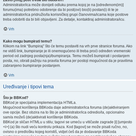
Zašto [moj] post treba biti odobren?
Administrator/ica može donijeti odluku prema kojoj je na [određenom(im)]
forumu(ima) potrebno odobrenje da bi post(ovi) bio(li) postan(i) ili te je
administrator/ica pridružio/la korisničkoj grupi članovima/icama koje postove
treba odobriti da bi bili objavljeni. Za detalje, kontaktiraj administratora/icu.
Vrh
Kako mogu bumpirati temu?
Klikom na link “Bumpiraj” što će temu postaviti na vrh prve stranice foruma. Ako
ne vidiš link, bumpiranje je ili onemogućeno ili treba proći određen vremenski
period od zadnjeg posta(nja)/bumpiranja. Temu možeš bumpirati i postanjem
posta, no, obrati pažnju na pravila foruma jer postoji mogućnost da je pravilima
zabranjeno bumpiranje postanjem.
Vrh
Uređivanje i tipovi tema
Što je BBKod?
BBKod je specijalna implementacija HTMLa.
Mogućnost korištenja BBKoda daje administrator/ica foruma (de)aktiviranjem
ove opcije. Bez obzira na to što je administrator/ica odredio/la, opcionalno
sam/a možeš (de)aktivirati korištenje BBKoda.
BBKod je sličan HTMLu u stilu; tagovi se umeću u vitičaste zagrade [i] [umjesto
<i>] (a) što nudi veću kontrolu prikaza. Kod [tagovi] se može pisati ručno, no,
ovisno o predlošku kojeg koristiš, vidjet ćeš da je dodavanje BBKoda