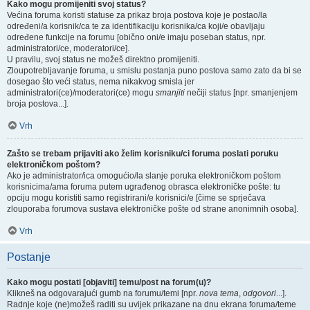
Kako mogu promijeniti svoj status?
Većina foruma koristi statuse za prikaz broja postova koje je postao/la
određeni/a korisnik/ca te za identifikaciju korisnika/ca koji/e obavljaju
određene funkcije na forumu [obično oni/e imaju poseban status, npr.
administratori/ce, moderatori/ce].
U pravilu, svoj status ne možeš direktno promijeniti.
Zloupotrebljavanje foruma, u smislu postanja puno postova samo zato da bi se
dosegao što veći status, nema nikakvog smisla jer
administratori(ce)/moderatori(ce) mogu
smanjiti
nečiji status [npr. smanjenjem
broja postova...].
Vrh
Zašto se trebam prijaviti ako želim korisniku/ci foruma poslati poruku
elektroničkom poštom?
Ako je administrator/ica omogućio/la slanje poruka elektroničkom poštom
korisnicima/ama foruma putem ugrađenog obrasca elektroničke pošte: tu
opciju mogu koristiti samo registrirani/e korisnici/e [čime se sprječava
zlouporaba forumova sustava elektroničke pošte od strane anonimnih osoba].
Vrh
Postanje
Kako mogu postati [objaviti] temu/post na forum(u)?
Klikneš na odgovarajući gumb na forumu/temi [npr.
nova tema
,
odgovori
...].
Radnje koje (ne)možeš raditi su uvijek prikazane na dnu ekrana foruma/teme