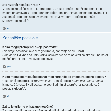
Što “Izbriši kolačiće” radi?
Izbrisuje kolačiće koje je kreirao phpBB, a koji, inače, sadrže informacije o
tvojem prijavljivanju, pregledanim/pročitanim forumima/temama/postovima i sl.
Ako imaš problema s prijavljivanjem/odjavljivanjem, [obično] pomaže
izbrisivanje kolačića.
Vrh
Korisničke postavke
Kako mogu promijeniti svoje postavke?
Sve tvoje postavke, ako si registriran/a, pohranjene su u bazi.
Prijaviš se
i klikneš na link
Profil/Postavke
što će te odvesti na stranicu na kojoj
možeš promijenite sve svoje postavke.
Vrh
Kako mogu onemogućiti pojavu mog korisničkog imena na online popisu?
U korisničkom profilu [
Profil/Postavke
] upališ opciju
Sakrij moj online status
[čime ćeš (p)ostati vidljiv/a samo sebi i administratoru/ici, a za ostale ćeš
postati skriven/a].
Vrh
Zašto je vrijeme prikazano netočno?
Zanemarimo li mogućnost, što se vrlo rijetko događa, da server nije dobro