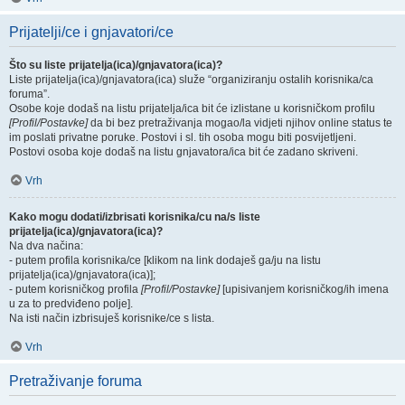
Prijatelji/ce i gnjavatori/ce
Što su liste prijatelja(ica)/gnjavatora(ica)?
Liste prijatelja(ica)/gnjavatora(ica) služe “organiziranju ostalih korisnika/ca
foruma”.
Osobe koje dodaš na listu prijatelja/ica bit će izlistane u korisničkom profilu
[Profil/Postavke]
da bi bez pretraživanja mogao/la vidjeti njihov online status te
im poslati privatne poruke. Postovi i sl. tih osoba mogu biti posvijetljeni.
Postovi osoba koje dodaš na listu gnjavatora/ica bit će zadano skriveni.
Vrh
Kako mogu dodati/izbrisati korisnika/cu na/s liste
prijatelja(ica)/gnjavatora(ica)?
Na dva načina:
- putem profila korisnika/ce [klikom na link dodaješ ga/ju na listu
prijatelja(ica)/gnjavatora(ica)];
- putem korisničkog profila
[Profil/Postavke]
[upisivanjem korisničkog/ih imena
u za to predviđeno polje].
Na isti način izbrisuješ korisnike/ce s lista.
Vrh
Pretraživanje foruma