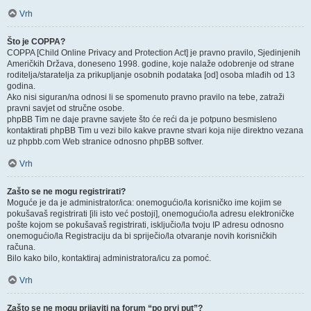
Vrh
Što je COPPA?
COPPA [Child Online Privacy and Protection Act] je pravno pravilo, Sjedinjenih
Američkih Država, doneseno 1998. godine, koje nalaže odobrenje od strane
roditelja/staratelja za prikupljanje osobnih podataka [od] osoba mlađih od 13
godina.
Ako nisi siguran/na odnosi li se spomenuto pravno pravilo na tebe, zatraži
pravni savjet od stručne osobe.
phpBB Tim ne daje pravne savjete što će reći da je potpuno besmisleno
kontaktirati phpBB Tim u vezi bilo kakve pravne stvari koja nije direktno vezana
uz phpbb.com Web stranice odnosno phpBB softver.
Vrh
Zašto se ne mogu registrirati?
Moguće je da je administrator/ica: onemogućio/la korisničko ime kojim se
pokušavaš registrirati [ili isto već postoji], onemogućio/la adresu elektroničke
pošte kojom se pokušavaš registrirati, isključio/la tvoju IP adresu odnosno
onemogućio/la Registraciju da bi spriječio/la otvaranje novih korisničkih
računa.
Bilo kako bilo, kontaktiraj administratora/icu za pomoć.
Vrh
Zašto se ne mogu prijaviti na forum “po prvi put”?