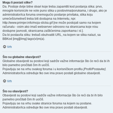
Mogu li postati slike?
Da. Postoje dvije bitne stvari koje treba zapamtiti kod postanja slika: prvo,
mnogi/e korisnici/e ne vole puno slika u postovima/porukama, i drugo, ako je
administrator/ica foruma onemogućio postanje privitaka, slika koju
umećeš/umetneš treba biti dostupna na Internetu, npr.
http://www.primjer.info/moja-slicka.gif [ne može postojati samo na tvojem
računalu - osim ako imaš webserver odnosno na stranicama koje nisu
dostupne javnosti, stranicama zaštićenima zaporkama i sl.].
Da bi postao/la sliku: trebaš obuhvatiti URL, na kojem se slika nalazi, sa
BBKod [img][/img] tago(vi)m(a).
Vrh
Što su globalne obavijesti?
Globalne obavijesti su postovi koji sadrže važne informacije što će reći da bi ih
bilo pametno pročitati čim ih uočiš.
Pojavljuju se na vrhu svakog foruma i u korisničkom profilu
[Profil/Postavke]
.
Administrator/ica određuje tko sve ima pravo postati globalne obavijesti.
Vrh
Što su obavijesti?
Obavijesti su postovi koji sadrže važne informacije što će reći da bi ih bilo
pametno pročitati čim ih uočiš.
Pojavljuju se na vrhu svake stranice foruma na kojem su postane.
Administrator/ica određuje tko sve ima pravo postati obavijesti.