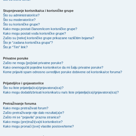
Stupnjevanje korisnika/ca i korisničke grupe
Što su administratori/ce?
Što su moderatori/ce?
Što su korisničke grupe?
Kako mogu postati članom/icom korisničke grupe?
Kako mogu postati vođa korisničke grupe?
Zašto su [neke] korisničke grupe prikazane različitim bojama?
Što je “zadana korisnička grupa”?
Što je “Tim” link?
Privatne poruke
Zašto ne mogu [po]slati privatne poruke?
Kako onemogućiti pojedine korisnike/ce da mi šalju privatne poruke?
Kome prijaviti spam odnosno uvredljive poruke dobivene od korisnika/ce foruma?
Prijatelji/ce i gnjavatori/ce
Što su liste prijatelja(ica)/gnjavatora(ica)?
Kako mogu dodati/izbrisati korisnika/cu na/s liste prijatelja(ica)/gnjavatora(ica)?
Pretraživanje foruma
Kako mogu pretraživati forum?
Zašto pretraživanje nije dalo rezultat(a)e?
Zašto mi se “pojavila” prazna stranica?
Kako mogu (pre)traži(va)ti korisnike/ce?
Kako mogu pronaći [sve] vlastite postove/teme?