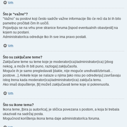
Vrh
Što je “važno”?
“Važno” su postovi koji često sadrže važne informacije što će reći da bi ih bilo
pametno pročitati čim ih uočiš.
Pojavljuju se na vrhu prve stranice foruma [ispod eventualnih obavijesti] na
kojem su postani.
Administrator/ica određuje tko ih sve ima pravo postati.
Vrh
Što su zaključane teme?
Zaključane teme su teme koje je moderator(ica)/administrator(ica) [zbog
nekog, a može ih biti puno, razloga] zaključao/la.
Moguće ih je samo pregledavati [dakle, nije moguće uređivati/izbrisati...
postove...]. Ankete koje se nalaze u njima [ako nisu po određenju] završavaju
istog trena kada moderator(ica)/administrator(ica) zaključa temu.
Ako imaš dopuštenje, [ti] možeš zaključavati teme koje si pokrenuo/la.
Vrh
Što su ikone tema?
Ikona teme, [bira ju autor/ica], je sličica povezana s postom, a koja bi trebala
ukazivati na sadržaj posta.
Mogućnost korištenja ikona tema daje administrator/ica foruma.