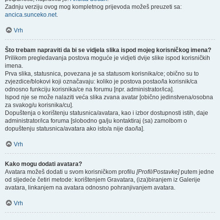
Zadnju verziju ovog mog kompletnog prijevoda možeš preuzeti sa:
ancica.sunceko.net
.
Vrh
Što trebam napraviti da bi se vidjela slika ispod mojeg korisničkog imena?
Prilikom pregledavanja postova moguće je vidjeti dvije slike ispod korisničkih
imena.
Prva slika, statusnica, povezana je sa statusom korisnika/ce; obično su to
zvjezdice/blokovi koji označavaju: koliko je postova postao/la korisnik/ca
odnosno funkciju korisnika/ce na forumu [npr. administrator/ica].
Ispod nje se može nalaziti veća slika zvana avatar [obično jedinstvena/osobna
za svakog/u korisnika/cu].
Dopuštenja o korištenju statusnica/avatara, kao i izbor dostupnosti istih, daje
administrator/ica foruma [slobodno ga/ju kontaktiraj (sa) zamolbom o
dopuštenju statusnica/avatara ako isto/a nije dao/la].
Vrh
Kako mogu dodati avatara?
Avatara možeš dodati u svom korisničkom profilu
[Profil/Postavke]
putem jedne
od sljedeće četiri metode: korištenjem Gravatara, (iza)biranjem iz Galerije
avatara, linkanjem na avatara odnosno pohranjivanjem avatara.
Vrh