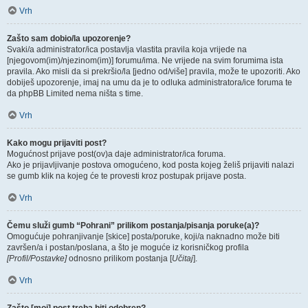
Vrh
Zašto sam dobio/la upozorenje?
Svaki/a administrator/ica postavlja vlastita pravila koja vrijede na
[njegovom(im)/njezinom(im)] forumu/ima. Ne vrijede na svim forumima ista
pravila. Ako misli da si prekršio/la [jedno od/više] pravila, može te upozoriti. Ako
dobiješ upozorenje, imaj na umu da je to odluka administratora/ice foruma te
da phpBB Limited nema ništa s time.
Vrh
Kako mogu prijaviti post?
Mogućnost prijave post(ov)a daje administrator/ica foruma.
Ako je prijavljivanje postova omogućeno, kod posta kojeg želiš prijaviti nalazi
se gumb klik na kojeg će te provesti kroz postupak prijave posta.
Vrh
Čemu služi gumb “Pohrani” prilikom postanja/pisanja poruke(a)?
Omogućuje pohranjivanje [skice] posta/poruke, koji/a naknadno može biti
završen/a i postan/poslana, a što je moguće iz korisničkog profila
[Profil/Postavke]
odnosno prilikom postanja [
Učitaj
].
Vrh