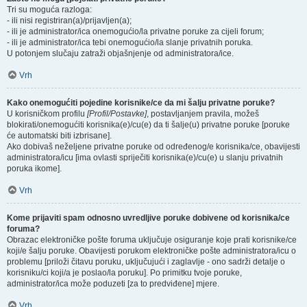
Tri su moguća razloga:
- ili nisi registriran(a)/prijavljen(a);
- ili je administrator/ica onemogućio/la privatne poruke za cijeli forum;
- ili je administrator/ica tebi onemogućio/la slanje privatnih poruka.
U potonjem slučaju zatraži objašnjenje od administratora/ice.
Vrh
Kako onemogućiti pojedine korisnike/ce da mi šalju privatne poruke?
U korisničkom profilu
[Profil/Postavke]
, postavljanjem pravila, možeš
blokirati/onemogućiti korisnika(e)/cu(e) da ti šalje(u) privatne poruke [poruke
će automatski biti izbrisane].
Ako dobivaš neželjene privatne poruke od određenog/e korisnika/ce, obavijesti
administratora/icu [ima ovlasti spriječiti korisnika(e)/cu(e) u slanju privatnih
poruka ikome].
Vrh
Kome prijaviti spam odnosno uvredljive poruke dobivene od korisnika/ce
foruma?
Obrazac elektroničke pošte foruma uključuje osiguranje koje prati korisnike/ce
koji/e šalju poruke. Obavijesti porukom elektroničke pošte administratora/icu o
problemu [priloži čitavu poruku, uključujući i zaglavlje - ono sadrži detalje o
korisniku/ci koji/a je poslao/la poruku]. Po primitku tvoje poruke,
administrator/ica može poduzeti [za to predviđene] mjere.
Vrh