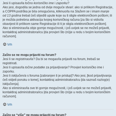
Jesi li upisao/la točno
korisničko ime
i
zaporku
?
Ako jesi, dogodila se jedna od dvije moguće stvari: ako si prilikom Registracije,
a COPPA podrška je bila omogućena, kliknuo/la na
Slažem se i imam manje
od 13 godina
trebat ćeš slijediti upute koje su ti stigle elektroničkom poštom; ili
je možda potrebna aktivacija tvojeg korisničkog računa [za što si vidio/la
obavijest ili prilikom same Registracije ili ti je stigla elektroničkom poštom].
Ako si eliminirao/la obje gornje mogućnosti, i još uvijek se ne možeš prijaviti,
kontaktiraj administratora/icu [da provjeri što (ni)je u redu s tvojim korisničkim
računom].
Vrh
Zašto se ne mogu prijaviti na forum?
Jesi li se
registrirao/la
? Da bi se mogao/la prijaviti na forum, trebaš se
registrirati.
Jesi li upisao/la
točne podatke
za prijavljivanje? Provjeri korisničko ime i
zaporku.
Jesi li
isključen/a
s foruma [zabranjen ti je pristup]? Ako jesi, [kod prijavljivanja
ćeš vidjeti poruku o tome], kontaktiraj administratora/icu [da saznaš razlog(e)
isključenja].
Ako si eliminirao/la sve tri gornje mogućnosti, i još uvijek se ne možeš prijaviti,
kontaktiraj administratora/icu [da provjeri što (ni)je u redu s tvojim korisničkim
računom].
Vrh
Zašto se “više” ne mogu prijaviti na forum?