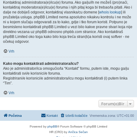
Kontaktiraj administratora(e)/icu(e) foruma. Ako ga/ju/ih ne možeš (pro)naći,
kontaktiraj moderatora(e)/icu(e) foruma i njih pitaj koga bi trebao/la pitati. Ako i
dalje ne dobiješ odgovor, kontaktiraj vlasnika/cu domene [
whois lookup
] ili
pružatelja usluga. phpBB Limited nema apsolutno nikakvu kontrolu i ne može
ni u kojem slučaju odgovarati za to kako, gdje i tko forum koristi. Potpuno je
besmisleno kontaktirati phpBB Limited u vezi bilo kakve pravne stvari koja nije
direktno vezana uz phpBB odnosno phpbb.com stranice. Ako kontaktiraš
phpBB Limited oko toga kako bilo koja treća stran(k)a koristi ovaj softver - ne
očekuj odgovor.
Vrh
Kako mogu kontaktirati administratora/icu?
Ako je administrator/ica omogućio/la “Kontakt” formu, putem iste, mogu ga/ju
kontaktirati svi/e korisnici/e foruma.
Registrirani/e korisnici/e administratora/icu mogu kontaktirati (i) putem linka
“Tim”.
Vrh
Forum(o)Bir
Početna
Kontakt
Izbriši kolačiće
Vremenska zona:
UTC+01:00
Powered by
phpBB
® Forum Software © phpBB Limited
HR (CRO) by
Ančica Sečan