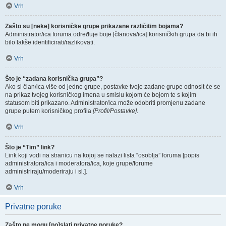
Vrh
Zašto su [neke] korisničke grupe prikazane različitim bojama?
Administrator/ica foruma određuje boje [članova/ica] korisničkih grupa da bi ih
bilo lakše identificirati/razlikovati.
Vrh
Što je “zadana korisnička grupa”?
Ako si član/ica više od jedne grupe, postavke tvoje zadane grupe odnosit će se
na prikaz tvojeg korisničkog imena u smislu kojom će bojom te s kojim
statusom biti prikazano. Administrator/ica može odobriti promjenu zadane
grupe putem korisničkog profila
[Profil/Postavke]
.
Vrh
Što je “Tim” link?
Link koji vodi na stranicu na kojoj se nalazi lista “osoblja” foruma [popis
administratora/ica i moderatora/ica, koje grupe/forume
administriraju/moderiraju i sl.].
Vrh
Privatne poruke
Zašto ne mogu [po]slati privatne poruke?