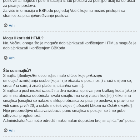
postovima moguće i putem sučelja iznad prostora za post [poruku] na obrascu
za pisanje postova.
Za više informacija o BBKodu pogledaj Vodič kojemu možeš pristupiti sa
stranice za pisanje/uređivanje postova.
Vrh
Mogu li koristiti HTML?
Ne. Većinu onoga što je moguće dobiti/prikazati korištenjem HTMLa moguće je
dobiti/prikazati i korištenjem BBKoda.
Vrh
Što su smajlići?
Smajlići [Smileys/Emoticons] su male sličice koje
prikazuju
emocije/razmišljanja osobe [koja ih je
ubacila
u post, npr. :) znači smijem se,
sretan/na sam, :( znači plačem, tužan/na sam...].
Smajliće u post možeš
ubaciti
na dva načina: upisivanjem kratkog koda [ako je
administrator/ica odobrio/la, svaki smajlić ima svoj vlastiti kod] i(li) klikom na
smajlića [smajlići se nalaze u sklopu obrasca za pisanje postova; u pravilu se
vidi samo
prvih
20, a ostale možeš vidjeti (i
ubaciti
) klikom na
Ostali smajlići
].
Nije preporučljivo ubacivati/ubaciti puno smajlića u post jer se time gube
čitljivost i preglednost.
Administrator/ica može odrediti maksimalan dopušten broj smajlića “po” postu.
Vrh