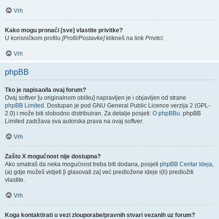
Vrh
Kako mogu pronaći [sve] vlastite privitke?
U korisničkom profilu
[Profil/Postavke]
klikneš na link
Privitci
.
Vrh
phpBB
Tko je napisao/la ovaj forum?
Ovaj softver [u originalnom obliku] napravljen je i objavljen od strane
phpBB Limited
. Dostupan je pod GNU General Public Licence verzija 2 (GPL-
2.0) i može biti slobodno distribuiran. Za detalje posjeti:
O phpBBu
. phpBB
Limited zadržava sva autorska prava na ovaj softver.
Vrh
Zašto X mogućnost nije dostupna?
Ako smatraš da neka mogućnost treba biti dodana, posjeti
phpBB Centar Ideja
,
(a) gdje možeš vidjeti [i glasovati za] već predložene ideje i(li) predložiti
vlastite.
Vrh
Koga kontaktirati u vezi zlouporabe/pravnih stvari vezanih uz forum?