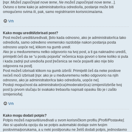
[npr.
Možeš započinjati nove teme
,
Ne možeš započinjati nove teme
...].
Ovisno o tome kako je administrator/ica odredio/la, postanje može biti
omogućeno svima ili, pak, samo registriranim korisnicima/ama.
Vrh
Kako mogu urediti/izbrisati post?
Post možeš urediti/uređivati, [bilo kada odnosno, ako je administrator/ica tako
odredio/la, samo određeno vremensko razdoblje nakon postanja posta
odnosno uopće ne], klikom na gumb
uredi
.
Ako je u međuvremenu netko odgovorio na tvoj post, a ti ga naknadno urediš,
primijetit ćeš da se “u postu pojavila” rečenica koja govori o tome koliko si puta
i kada zadnji put uredio/la post [rečenica se neće pojaviti ako nije bilo
odgovora na post].
Post možeš izbrisati klikom na gumb
izbriši
. Primijetit ćeš da neke postove
nećeš moći izbrisati [npr. ako je u međuvremenu netko odgovorio na njih
odnosno, ako je administrator/ica tako odredio/la, uopće ne].
Postoji mogućnost da administrator(ica)/moderator(ica) izmijeni/izbriše tvoj
post [u prvom slučaju bi svakako trebao/la napisati opasku što je i zašto
izmijenio/la].
Vrh
Kako mogu dodati potpis?
Potpis možeš napraviti/uređivati u svom korisničkom profilu
[Profil/Postavke]
.
Ako si upalio/la opciju da se potpis automatski dodaje svim tvojim
postovima/porukama, a u neki post/poruku ne želiš dodati potpis, jednostavno