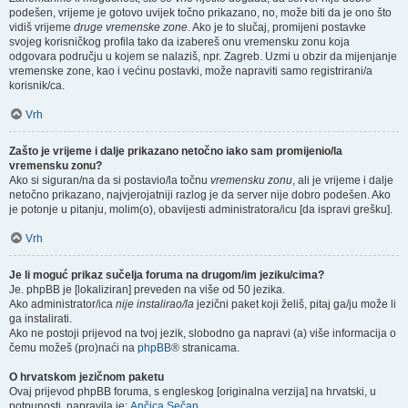
podešen, vrijeme je gotovo uvijek točno prikazano, no, može biti da je ono što
vidiš vrijeme
druge vremenske zone
. Ako je to slučaj, promijeni postavke
svojeg korisničkog profila tako da izabereš onu vremensku zonu koja
odgovara području u kojem se nalaziš, npr. Zagreb. Uzmi u obzir da mijenjanje
vremenske zone, kao i većinu postavki, može napraviti samo registrirani/a
korisnik/ca.
Vrh
Zašto je vrijeme i dalje prikazano netočno iako sam promijenio/la
vremensku zonu?
Ako si siguran/na da si postavio/la točnu
vremensku zonu
, ali je vrijeme i dalje
netočno prikazano, najvjerojatniji razlog je da server nije dobro podešen. Ako
je potonje u pitanju, molim(o), obavijesti administratora/icu [da ispravi grešku].
Vrh
Je li moguć prikaz sučelja foruma na drugom/im jeziku/cima?
Je. phpBB je [lokaliziran] preveden na više od 50 jezika.
Ako administrator/ica
nije instalirao/la
jezični paket koji želiš, pitaj ga/ju može li
ga instalirati.
Ako ne postoji prijevod na tvoj jezik, slobodno ga napravi (a) više informacija o
čemu možeš (pro)naći na
phpBB
® stranicama.
O hrvatskom jezičnom paketu
Ovaj prijevod phpBB foruma, s engleskog [originalna verzija] na hrvatski, u
potpunosti, napravila je:
Ančica Sečan
.