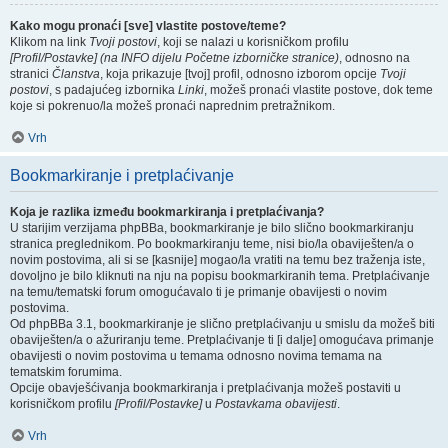
Kako mogu pronaći [sve] vlastite postove/teme?
Klikom na link
Tvoji postovi
, koji se nalazi u korisničkom profilu
[Profil/Postavke] (na INFO dijelu Početne izborničke stranice)
, odnosno na
stranici
Članstva
, koja prikazuje [tvoj] profil, odnosno izborom opcije
Tvoji
postovi
, s padajućeg izbornika
Linki
, možeš pronaći vlastite postove, dok teme
koje si pokrenuo/la možeš pronaći naprednim pretražnikom.
Vrh
Bookmarkiranje i pretplaćivanje
Koja je razlika između bookmarkiranja i pretplaćivanja?
U starijim verzijama phpBBa, bookmarkiranje je bilo slično bookmarkiranju
stranica preglednikom. Po bookmarkiranju teme, nisi bio/la obaviješten/a o
novim postovima, ali si se [kasnije] mogao/la vratiti na temu bez traženja iste,
dovoljno je bilo kliknuti na nju na popisu bookmarkiranih tema. Pretplaćivanje
na temu/tematski forum omogućavalo ti je primanje obavijesti o novim
postovima.
Od phpBBa 3.1, bookmarkiranje je slično pretplaćivanju u smislu da možeš biti
obaviješten/a o ažuriranju teme. Pretplaćivanje ti [i dalje] omogućava primanje
obavijesti o novim postovima u temama odnosno novima temama na
tematskim forumima.
Opcije obavješćivanja bookmarkiranja i pretplaćivanja možeš postaviti u
korisničkom profilu
[Profil/Postavke]
u
Postavkama obavijesti
.
Vrh