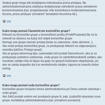
Svakoj grupi mogu biti dodijeljena individualna prava pristupa, što
administratorima/cama olakšava dodjeljivanje određenih prava određenim
korisnicima/ama [npr. proglašavanje više korisnika/ca moderatorima/cama
foruma, pravo pristupa “privatnim” tematskim forumima itd.].
Vrh
Kako mogu postati članom/icom korisničke grupe?
Klikneš na
Korisničke grupe
u korisničkom profilu
[Profil/Postavke]
što će te
odvesti na stranicu na kojoj ćeš vidjeti korisničke grupe.
Nemaju sve grupe
otvoren pristup
[neke su zatvorene, neke skrivene...].
Ako imaš pristup korisničkoj grupi, za pristupanje klikneš na odgovarajuću
naredbu [obično
Pristupi grupi
].
Ako je grupa otvorenog tipa, automatski ćeš postati članom/icom, ako je za
pristupanje potrebno odobrenje, vođa grupe će odobriti/neodobriti zahtjev, ako
neodobri zahtjev bilo bi lijepo da ga/ju ne gnjaviš traženjem objašnjenja, jer,
ako se zaista dogodilo da ti je neodobrio/la zahtjev, sigurno je imao/la dobar
razlog.
Vrh
Kako mogu postati vođa korisničke grupe?
Korisničke grupe inicijalno kreira administrator/ica pri čemu odmah određuje i
vođu grupe.
Ako želiš postati vođom već postojeće grupe ili, pak, (za)tražiti otvaranje nove
grupe, kontaktiraj administratora/icu [npr. privatnom porukom].