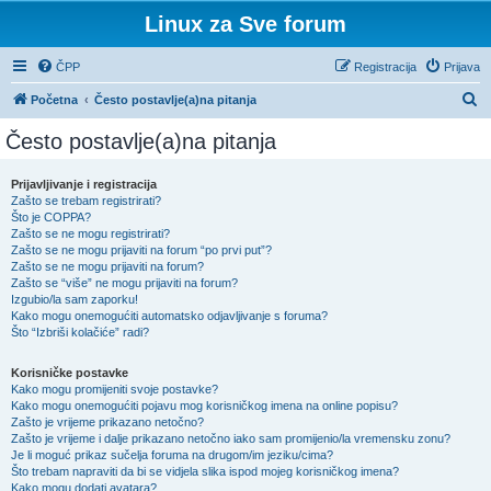
Linux za Sve forum
ČPP
Registracija
Prijava
P
Početna
Često postavlje(a)na pitanja
r
Često postavlje(a)na pitanja
e
t
Prijavljivanje i registracija
Zašto se trebam registrirati?
r
Što je COPPA?
a
Zašto se ne mogu registrirati?
Zašto se ne mogu prijaviti na forum “po prvi put”?
ž
Zašto se ne mogu prijaviti na forum?
Zašto se “više” ne mogu prijaviti na forum?
n
Izgubio/la sam zaporku!
i
Kako mogu onemogućiti automatsko odjavljivanje s foruma?
Što “Izbriši kolačiće” radi?
k
Korisničke postavke
Kako mogu promijeniti svoje postavke?
Kako mogu onemogućiti pojavu mog korisničkog imena na online popisu?
Zašto je vrijeme prikazano netočno?
Zašto je vrijeme i dalje prikazano netočno iako sam promijenio/la vremensku zonu?
Je li moguć prikaz sučelja foruma na drugom/im jeziku/cima?
Što trebam napraviti da bi se vidjela slika ispod mojeg korisničkog imena?
Kako mogu dodati avatara?