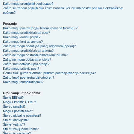
Kako mogu promijeniti svoj status?
Zašto se trebam prijaviti ako želim korisniku/ci foruma poslati poruku elektroničkom
poštom?
Postanje
Kako mogu postati [objaviti] temu/post na forum(u)?
Kako mogu urediti/izbrisati post?
Kako mogu dodati potpis?
Kako mogu kreirati anketu?
Zašto ne mogu dodati još [više] odgovora [opcija]?
Kako mogu urediti/izbrisati anketu?
Zašto ne mogu pristupiti tematskom forumu?
Zašto ne mogu dodavati privitke?
Zašto sam dobio/la upozorenje?
Kako mogu prijaviti post?
Čemu služi gumb “Pohrani” prilikom postanja/pisanja poruke(a)?
Zašto [moj] post treba biti odobren?
Kako mogu bumpirati temu?
Uređivanje i tipovi tema
Što je BBKod?
Mogu li koristiti HTML?
Što su smajlići?
Mogu li postati slike?
Što su globalne obavijesti?
Što su obavijesti?
Što je “važno”?
Što su zaključane teme?
Što su ikone tema?