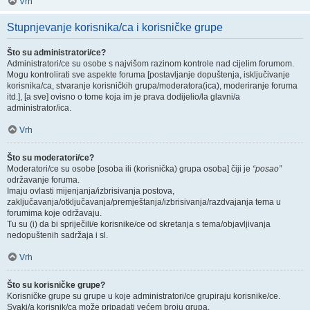
Vrh
Stupnjevanje korisnika/ca i korisničke grupe
Što su administratori/ce?
Administratori/ce su osobe s najvišom razinom kontrole nad cijelim forumom.
Mogu kontrolirati sve aspekte foruma [postavljanje dopuštenja, isključivanje
korisnika/ca, stvaranje korisničkih grupa/moderatora(ica), moderiranje foruma
itd.], [a sve] ovisno o tome koja im je prava dodijelio/la glavni/a
administrator/ica.
Vrh
Što su moderatori/ce?
Moderatori/ce su osobe [osoba ili (korisnička) grupa osoba] čiji je
“posao”
održavanje foruma.
Imaju ovlasti mijenjanja/izbrisivanja postova,
zaključavanja/otključavanja/premještanja/izbrisivanja/razdvajanja tema u
forumima koje održavaju.
Tu su (i) da bi spriječili/e korisnike/ce od skretanja s tema/objavljivanja
nedopuštenih sadržaja i sl.
Vrh
Što su korisničke grupe?
Korisničke grupe su grupe u koje administratori/ce grupiraju korisnike/ce.
Svaki/a korisnik/ca može pripadati većem broju grupa.