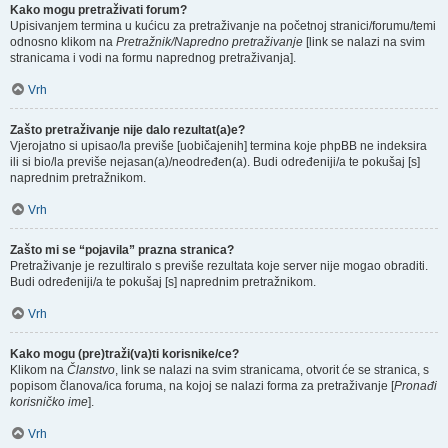
Kako mogu pretraživati forum?
Upisivanjem termina u kućicu za pretraživanje na početnoj stranici/forumu/temi
odnosno klikom na
Pretražnik/Napredno pretraživanje
[link se nalazi na svim
stranicama i vodi na formu naprednog pretraživanja].
Vrh
Zašto pretraživanje nije dalo rezultat(a)e?
Vjerojatno si upisao/la previše [uobičajenih] termina koje phpBB ne indeksira
ili si bio/la previše nejasan(a)/neodređen(a). Budi određeniji/a te pokušaj [s]
naprednim pretražnikom.
Vrh
Zašto mi se “pojavila” prazna stranica?
Pretraživanje je rezultiralo s previše rezultata koje server nije mogao obraditi.
Budi određeniji/a te pokušaj [s] naprednim pretražnikom.
Vrh
Kako mogu (pre)traži(va)ti korisnike/ce?
Klikom na
Članstvo
, link se nalazi na svim stranicama, otvorit će se stranica, s
popisom članova/ica foruma, na kojoj se nalazi forma za pretraživanje [
Pronađi
korisničko ime
].
Vrh