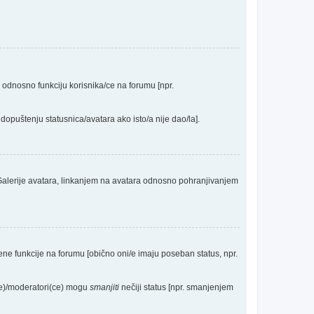
a odnosno funkciju korisnika/ce na forumu [npr.
dopuštenju statusnica/avatara ako isto/a nije dao/la].
 Galerije avatara, linkanjem na avatara odnosno pohranjivanjem
eđene funkcije na forumu [obično oni/e imaju poseban status, npr.
(ce)/moderatori(ce) mogu
smanjiti
nečiji status [npr. smanjenjem