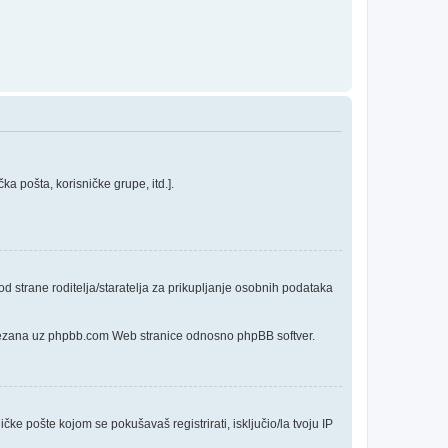
a pošta, korisničke grupe, itd.].
 strane roditelja/staratelja za prikupljanje osobnih podataka
o vezana uz phpbb.com Web stranice odnosno phpBB softver.
čke pošte kojom se pokušavaš registrirati, isključio/la tvoju IP