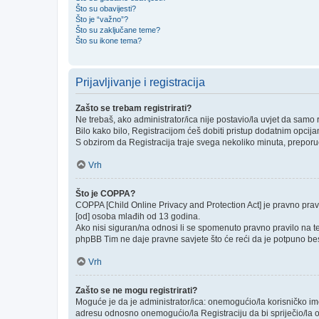
Što su obavijesti?
Što je “važno”?
Što su zaključane teme?
Što su ikone tema?
Prijavljivanje i registracija
Zašto se trebam registrirati?
Ne trebaš, ako administrator/ica nije postavio/la uvjet da samo
Bilo kako bilo, Registracijom ćeš dobiti pristup dodatnim opcija
S obzirom da Registracija traje svega nekoliko minuta, preporučlj
Vrh
Što je COPPA?
COPPA [Child Online Privacy and Protection Act] je pravno prav
[od] osoba mlađih od 13 godina.
Ako nisi siguran/na odnosi li se spomenuto pravno pravilo na te
phpBB Tim ne daje pravne savjete što će reći da je potpuno be
Vrh
Zašto se ne mogu registrirati?
Moguće je da je administrator/ica: onemogućio/la korisničko ime k
adresu odnosno onemogućio/la Registraciju da bi spriječio/la o