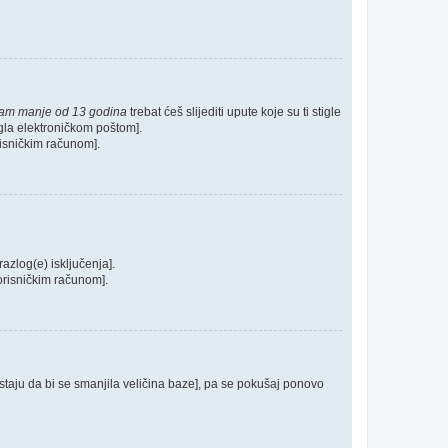
mam manje od 13 godina
trebat ćeš slijediti upute koje su ti stigle
tigla elektroničkom poštom].
orisničkim računom].
razlog(e) isključenja].
 korisničkim računom].
postaju da bi se smanjila veličina baze], pa se pokušaj ponovo