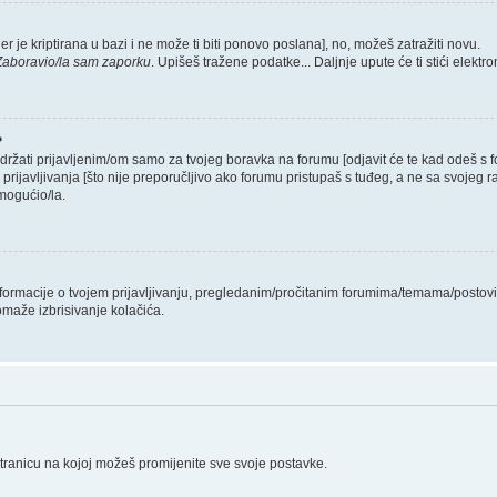
er je kriptirana u bazi i ne može ti biti ponovo poslana], no, možeš zatražiti novu.
Zaboravio/la sam zaporku
. Upišeš tražene podatke... Daljnje upute će ti stići elekt
?
 držati prijavljenim/om samo za tvojeg boravka na forumu [odjavit će te kad odeš s
 prijavljivanja [što nije preporučljivo ako forumu pristupaš s tuđeg, a ne sa svojeg r
mogućio/la.
informacije o tvojem prijavljivanju, pregledanim/pročitanim forumima/temama/postovi
omaže izbrisivanje kolačića.
stranicu na kojoj možeš promijenite sve svoje postavke.