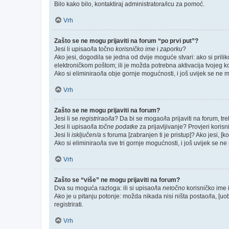
Bilo kako bilo, kontaktiraj administratora/icu za pomoć.
Vrh
Zašto se ne mogu prijaviti na forum “po prvi put”?
Jesi li upisao/la točno
korisničko ime
i
zaporku
?
Ako jesi, dogodila se jedna od dvije moguće stvari: ako si pri
elektroničkom poštom; ili je možda potrebna aktivacija tvojeg kori
Ako si eliminirao/la obje gornje mogućnosti, i još uvijek se ne mo
Vrh
Zašto se ne mogu prijaviti na forum?
Jesi li se
registrirao/la
? Da bi se mogao/la prijaviti na forum, treb
Jesi li upisao/la
točne podatke
za prijavljivanje? Provjeri korisn
Jesi li
isključen/a
s foruma [zabranjen ti je pristup]? Ako jesi, [k
Ako si eliminirao/la sve tri gornje mogućnosti, i još uvijek se ne 
Vrh
Zašto se “više” ne mogu prijaviti na forum?
Dva su moguća razloga: ili si upisao/la
netočno
korisničko ime i(
Ako je u pitanju potonje: možda nikada nisi ništa postao/la, [uo
registrirati.
Vrh