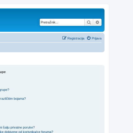
Pretražnik
Napredno pretraž
Registracija
Prijava
rupe
 grupe?
različitim bojama?
i šalju privatne poruke?
uke dobivene od korisnika/ce foruma?