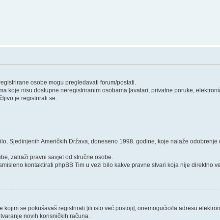
 registrirane osobe mogu pregledavati forum/postati.
ma koje nisu dostupne neregistriranim osobama [avatari, privatne poruke, elektroničk
ivo je registrirati se.
ilo, Sjedinjenih Američkih Država, doneseno 1998. godine, koje nalaže odobrenje od
be, zatraži pravni savjet od stručne osobe.
smisleno kontaktirati phpBB Tim u vezi bilo kakve pravne stvari koja nije direktn
ojim se pokušavaš registrirati [ili isto već postoji], onemogućio/la adresu elektroni
tvaranje novih korisničkih računa.