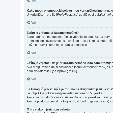
Vrh
Kako mogu onemogućiti pojavu mog korisničkog imena na o
U korisničkom profilu [
Profil/Postavke
] upališ opciju
Sakrij moj o
Vrh
Zašto je vrijeme prikazano netočno?
Zanemarimo li mogućnost, što se vrlo rijetko događa, da server 
promijeni postavke svojeg korisničkog profila tako da izabere
može napraviti samo registrirani/a korisnik/ca.
Vrh
Zašto je vrijeme i dalje prikazano netočno iako sam promij
Ako si siguran/na da si postavio/la točnu
vremensku zonu
, ali 
administratora/icu [da ispravi grešku].
Vrh
Je li moguć prikaz sučelja foruma na drugom/im jeziku/cima
Je. phpBB je [lokaliziran] preveden na više od 50 jezika.
Ako administrator/ica
nije instalirao/la
jezični paket koji želiš, pi
Ako ne postoji prijevod na tvoj jezik, slobodno ga napravi (a) 
O hrvatskom jezičnom paketu