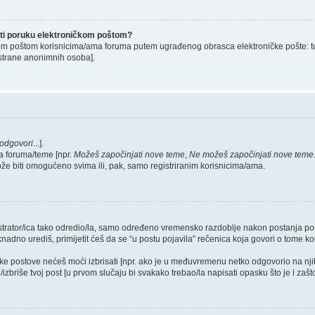
lati poruku elektroničkom poštom?
om poštom korisnicima/ama foruma putem ugrađenog obrasca elektroničke pošte: tu op
strane anonimnih osoba].
odgovori
...].
a foruma/teme [npr.
Možeš započinjati nove teme
,
Ne možeš započinjati nove teme
ože biti omogućeno svima ili, pak, samo registriranim korisnicima/ama.
nistrator/ica tako odredio/la, samo određeno vremensko razdoblje nakon postanja 
dno urediš, primijetit ćeš da se “u postu pojavila” rečenica koja govori o tome koli
neke postove nećeš moći izbrisati [npr. ako je u međuvremenu netko odgovorio na nji
zbriše tvoj post [u prvom slučaju bi svakako trebao/la napisati opasku što je i zašto