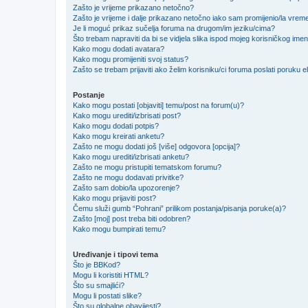
Zašto je vrijeme prikazano netočno?
Zašto je vrijeme i dalje prikazano netočno iako sam promijenio/la vre
Je li moguć prikaz sučelja foruma na drugom/im jeziku/cima?
Što trebam napraviti da bi se vidjela slika ispod mojeg korisničkog ime
Kako mogu dodati avatara?
Kako mogu promijeniti svoj status?
Zašto se trebam prijaviti ako želim korisniku/ci foruma poslati poruku
Postanje
Kako mogu postati [objaviti] temu/post na forum(u)?
Kako mogu urediti/izbrisati post?
Kako mogu dodati potpis?
Kako mogu kreirati anketu?
Zašto ne mogu dodati još [više] odgovora [opcija]?
Kako mogu urediti/izbrisati anketu?
Zašto ne mogu pristupiti tematskom forumu?
Zašto ne mogu dodavati privitke?
Zašto sam dobio/la upozorenje?
Kako mogu prijaviti post?
Čemu služi gumb “Pohrani” prilikom postanja/pisanja poruke(a)?
Zašto [moj] post treba biti odobren?
Kako mogu bumpirati temu?
Uređivanje i tipovi tema
Što je BBKod?
Mogu li koristiti HTML?
Što su smajlići?
Mogu li postati slike?
Što su globalne obavijesti?