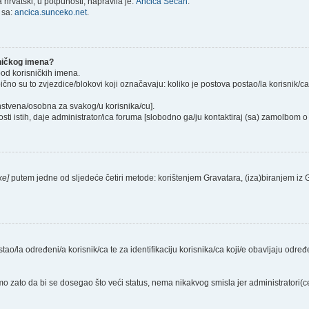
hrvatski, u potpunosti, napravila je:
Ančica Sečan
.
 sa:
ancica.sunceko.net
.
sničkog imena?
pod korisničkih imena.
ično su to zvjezdice/blokovi koji označavaju: koliko je postova postao/la korisnik/c
instvena/osobna za svakog/u korisnika/cu].
sti istih, daje administrator/ica foruma [slobodno ga/ju kontaktiraj (sa) zamolbom o 
ke]
putem jedne od sljedeće četiri metode: korištenjem Gravatara, (iza)biranjem iz
stao/la određeni/a korisnik/ca te za identifikaciju korisnika/ca koji/e obavljaju odr
o zato da bi se dosegao što veći status, nema nikakvog smisla jer administratori