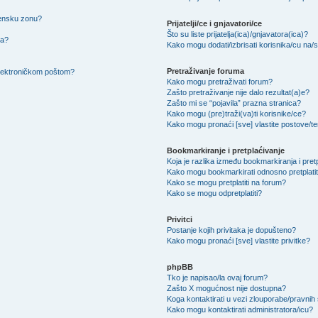
mensku zonu?
Prijatelji/ce i gnjavatori/ce
Što su liste prijatelja(ica)/gnjavatora(ica)?
na?
Kako mogu dodati/izbrisati korisnika/cu na/s l
Pretraživanje foruma
 elektroničkom poštom?
Kako mogu pretraživati forum?
Zašto pretraživanje nije dalo rezultat(a)e?
Zašto mi se “pojavila” prazna stranica?
Kako mogu (pre)traži(va)ti korisnike/ce?
Kako mogu pronaći [sve] vlastite postove/
Bookmarkiranje i pretplaćivanje
Koja je razlika između bookmarkiranja i pret
Kako mogu bookmarkirati odnosno pretplatit
Kako se mogu pretplatiti na forum?
Kako se mogu odpretplatiti?
Privitci
Postanje kojih privitaka je dopušteno?
Kako mogu pronaći [sve] vlastite privitke?
phpBB
Tko je napisao/la ovaj forum?
Zašto X mogućnost nije dostupna?
Koga kontaktirati u vezi zlouporabe/pravnih
Kako mogu kontaktirati administratora/icu?