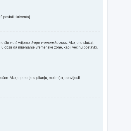
š postati skriven/a].
no što vidiš vrijeme
druge vremenske zone
. Ako je to slučaj,
 u obzir da mijenjanje vremenske zone, kao i većinu postavki,
odešen. Ako je potonje u pitanju, molim(o), obavijesti