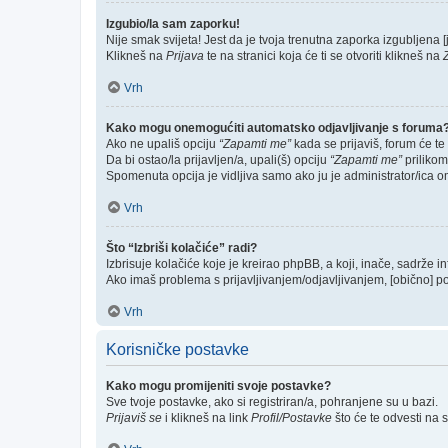
Izgubio/la sam zaporku!
Nije smak svijeta! Jest da je tvoja trenutna zaporka izgubljena [j
Klikneš na
Prijava
te na stranici koja će ti se otvoriti klikneš na
Vrh
Kako mogu onemogućiti automatsko odjavljivanje s foruma
Ako ne upališ opciju
“Zapamti me”
kada se prijaviš, forum će te
Da bi ostao/la prijavljen/a, upali(š) opciju
“Zapamti me”
prilikom
Spomenuta opcija je vidljiva samo ako ju je administrator/ica o
Vrh
Što “Izbriši kolačiće” radi?
Izbrisuje kolačiće koje je kreirao phpBB, a koji, inače, sadrže 
Ako imaš problema s prijavljivanjem/odjavljivanjem, [obično] p
Vrh
Korisničke postavke
Kako mogu promijeniti svoje postavke?
Sve tvoje postavke, ako si registriran/a, pohranjene su u bazi.
Prijaviš se
i klikneš na link
Profil/Postavke
što će te odvesti na 