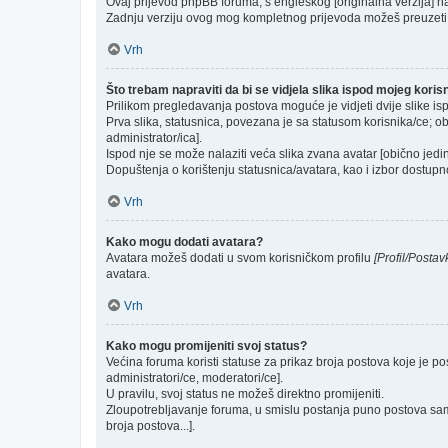
Ovaj prijevod phpBB foruma, s engleskog [originalna verzija] na 
Zadnju verziju ovog mog kompletnog prijevoda možeš preuzeti
Vrh
Što trebam napraviti da bi se vidjela slika ispod mojeg kori
Prilikom pregledavanja postova moguće je vidjeti dvije slike is
Prva slika, statusnica, povezana je sa statusom korisnika/ce; ob
administrator/ica].
Ispod nje se može nalaziti veća slika zvana avatar [obično jed
Dopuštenja o korištenju statusnica/avatara, kao i izbor dostupno
Vrh
Kako mogu dodati avatara?
Avatara možeš dodati u svom korisničkom profilu
[Profil/Postav
avatara.
Vrh
Kako mogu promijeniti svoj status?
Većina foruma koristi statuse za prikaz broja postova koje je po
administratori/ce, moderatori/ce].
U pravilu, svoj status ne možeš direktno promijeniti.
Zloupotrebljavanje foruma, u smislu postanja puno postova sam
broja postova...].