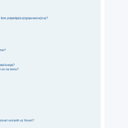
iste prijatelja(ica)/gnjavatora(ica)?
teme?
plaćivanja?
i se na temu?
 stvari vezanih uz forum?