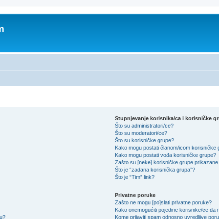
m
Stupnjevanje korisnika/ca i korisničke g
Što su administratori/ce?
Što su moderatori/ce?
Što su korisničke grupe?
Kako mogu postati članom/icom korisničke
Kako mogu postati vođa korisničke grupe?
Zašto su [neke] korisničke grupe prikazane 
Što je “zadana korisnička grupa”?
Što je “Tim” link?
Privatne poruke
Zašto ne mogu [po]slati privatne poruke?
Kako onemogućiti pojedine korisnike/ce da m
su?
Kome prijaviti spam odnosno uvredljive por