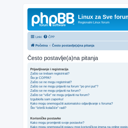
Linux za Sve foru
Regionalni Linux forum
Linki
ČPP
Početna
Često postavlje(a)na pitanja
Često postavlje(a)na pitanja
Prijavljivanje i registracija
Zašto se trebam registrirati?
Što je COPPA?
Zašto se ne mogu registrirati?
Zašto se ne mogu prijaviti na forum “po prvi put”?
Zašto se ne mogu prijaviti na forum?
Zašto se “više” ne mogu prijaviti na forum?
Izgubio/la sam zaporku!
Kako mogu onemogućiti automatsko odjavljivanje s foruma?
Što “Izbriši kolačiće” radi?
Korisničke postavke
Kako mogu promijeniti svoje postavke?
Kako mogu onemogućiti pojavu mog korisničkog imena na online popi