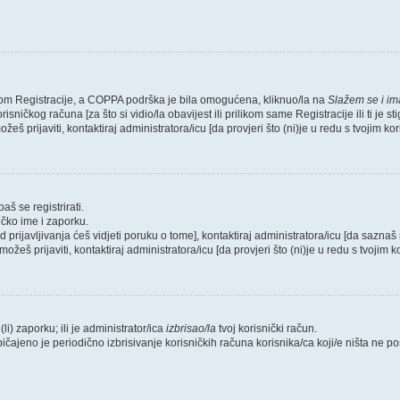
likom Registracije, a COPPA podrška je bila omogućena, kliknuo/la na
Slažem se i i
sničkog računa [za što si vidio/la obavijest ili prilikom same Registracije ili ti je s
žeš prijaviti, kontaktiraj administratora/icu [da provjeri što (ni)je u redu s tvojim k
aš se registrirati.
ičko ime i zaporku.
od prijavljivanja ćeš vidjeti poruku o tome], kontaktiraj administratora/icu [da saznaš 
možeš prijaviti, kontaktiraj administratora/icu [da provjeri što (ni)je u redu s tvojim
li) zaporku; ili je administrator/ica
izbrisao/la
tvoj korisnički račun.
bičajeno je periodično izbrisivanje korisničkih računa korisnika/ca koji/e ništa ne 