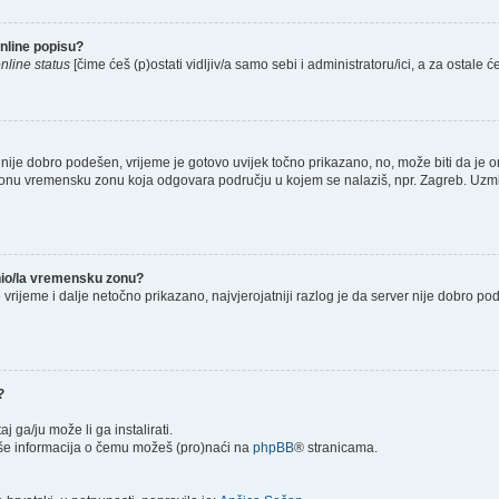
nline popisu?
nline status
[čime ćeš (p)ostati vidljiv/a samo sebi i administratoru/ici, a za ostale će
nije dobro podešen, vrijeme je gotovo uvijek točno prikazano, no, može biti da je o
š onu vremensku zonu koja odgovara području u kojem se nalaziš, npr. Zagreb. Uzmi
enio/la vremensku zonu?
je vrijeme i dalje netočno prikazano, najvjerojatniji razlog je da server nije dobro p
?
taj ga/ju može li ga instalirati.
više informacija o čemu možeš (pro)naći na
phpBB
® stranicama.