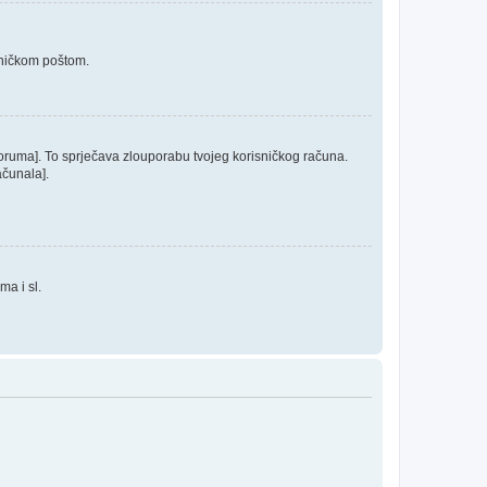
roničkom poštom.
 foruma]. To sprječava zlouporabu tvojeg korisničkog računa.
ačunala].
ma i sl.