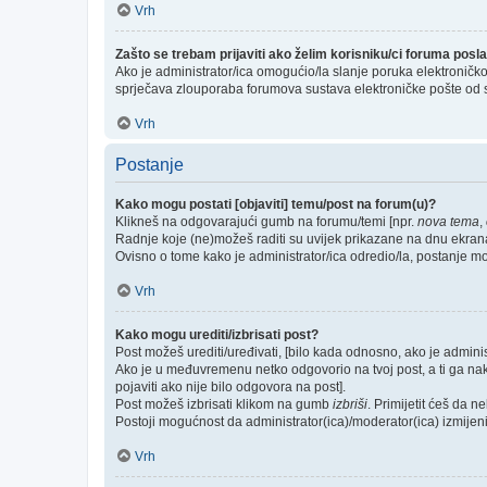
Vrh
Zašto se trebam prijaviti ako želim korisniku/ci foruma pos
Ako je administrator/ica omogućio/la slanje poruka elektroničk
sprječava zlouporaba forumova sustava elektroničke pošte od 
Vrh
Postanje
Kako mogu postati [objaviti] temu/post na forum(u)?
Klikneš na odgovarajući gumb na forumu/temi [npr.
nova tema
,
Radnje koje (ne)možeš raditi su uvijek prikazane na dnu ekran
Ovisno o tome kako je administrator/ica odredio/la, postanje m
Vrh
Kako mogu urediti/izbrisati post?
Post možeš urediti/uređivati, [bilo kada odnosno, ako je admi
Ako je u međuvremenu netko odgovorio na tvoj post, a ti ga nakna
pojaviti ako nije bilo odgovora na post].
Post možeš izbrisati klikom na gumb
izbriši
. Primijetit ćeš da 
Postoji mogućnost da administrator(ica)/moderator(ica) izmijeni/i
Vrh