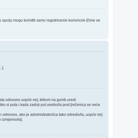
ciju mogu koristiti samo registrirani/e korisnici/e [čime se
...].
posta odnosno uopće ne], klikom na gumb
uredi
.
ko si puta i kada zadnji put uredio/la post [rečenica se neće
h odnosno, ako je administrator/ica tako odredio/la, uopće ne].
 izmijenio/la].