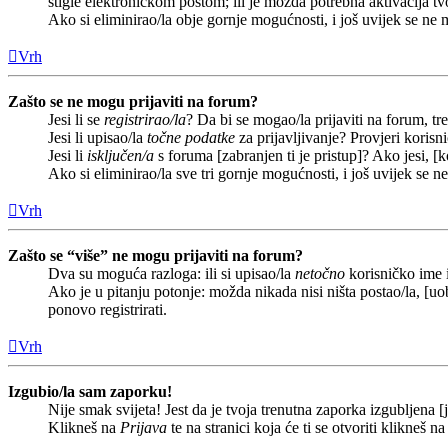
stigle elektroničkom poštom; ili je možda potrebna aktivacija tvoj
Ako si eliminirao/la obje gornje mogućnosti, i još uvijek se ne m
Vrh
Zašto se ne mogu prijaviti na forum?
Jesi li se
registrirao/la
? Da bi se mogao/la prijaviti na forum, treb
Jesi li upisao/la
točne podatke
za prijavljivanje? Provjeri korisn
Jesi li
isključen/a
s foruma [zabranjen ti je pristup]? Ako jesi, [k
Ako si eliminirao/la sve tri gornje mogućnosti, i još uvijek se n
Vrh
Zašto se “više” ne mogu prijaviti na forum?
Dva su moguća razloga: ili si upisao/la
netočno
korisničko ime i(
Ako je u pitanju potonje: možda nikada nisi ništa postao/la, [uob
ponovo registrirati.
Vrh
Izgubio/la sam zaporku!
Nije smak svijeta! Jest da je tvoja trenutna zaporka izgubljena [j
Klikneš na
Prijava
te na stranici koja će ti se otvoriti klikneš n