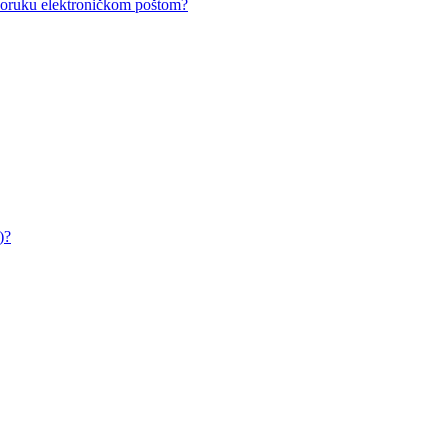
i poruku elektroničkom poštom?
)?