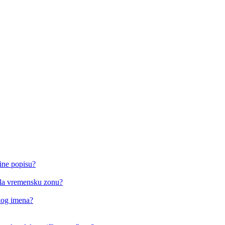
ine popisu?
o/la vremensku zonu?
čkog imena?