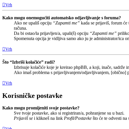
Vrh
Kako mogu onemogućiti automatsko odjavljivanje s foruma?
Ako ne upališ opciju
“Zapamti me”
kada se prijaviš, forum će
računa.
Da bi ostao/la prijavljen/a, upali(š) opciju
“Zapamti me”
prilik
Spomenuta opcija je vidljiva samo ako ju je administrator/ica o
Vrh
Što “Izbriši kolačiće” radi?
Izbrisuje kolačiće koje je kreirao phpBB, a koji, inače, sadrže
Ako imaš problema s prijavljivanjem/odjavljivanjem, [obično] p
Vrh
Korisničke postavke
Kako mogu promijeniti svoje postavke?
Sve tvoje postavke, ako si registriran/a, pohranjene su u bazi.
Prijaviš se
i klikneš na link
Profil/Postavke
što će te odvesti na
Vrh