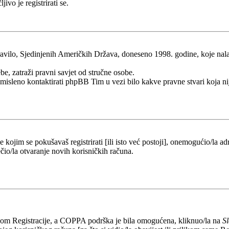
ivo je registrirati se.
ilo, Sjedinjenih Američkih Država, doneseno 1998. godine, koje nalaže 
be, zatraži pravni savjet od stručne osobe.
esmisleno kontaktirati phpBB Tim u vezi bilo kakve pravne stvari koj
kojim se pokušavaš registrirati [ili isto već postoji], onemogućio/la adr
čio/la otvaranje novih korisničkih računa.
likom Registracije, a COPPA podrška je bila omogućena, kliknuo/la na
S