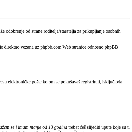
odobrenje od strane roditelja/staratelja za prikupljanje osobnih
a nije direktno vezana uz phpbb.com Web stranice odnosno phpBB
esu elektroničke pošte kojom se pokušavaš registrirati, isključio/la
lažem se i imam manje od 13 godina
trebat ćeš slijediti upute koje su ti