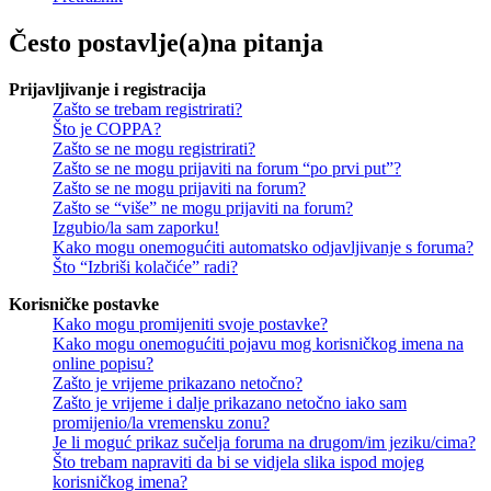
Često postavlje(a)na pitanja
Prijavljivanje i registracija
Zašto se trebam registrirati?
Što je COPPA?
Zašto se ne mogu registrirati?
Zašto se ne mogu prijaviti na forum “po prvi put”?
Zašto se ne mogu prijaviti na forum?
Zašto se “više” ne mogu prijaviti na forum?
Izgubio/la sam zaporku!
Kako mogu onemogućiti automatsko odjavljivanje s foruma?
Što “Izbriši kolačiće” radi?
Korisničke postavke
Kako mogu promijeniti svoje postavke?
Kako mogu onemogućiti pojavu mog korisničkog imena na
online popisu?
Zašto je vrijeme prikazano netočno?
Zašto je vrijeme i dalje prikazano netočno iako sam
promijenio/la vremensku zonu?
Je li moguć prikaz sučelja foruma na drugom/im jeziku/cima?
Što trebam napraviti da bi se vidjela slika ispod mojeg
korisničkog imena?