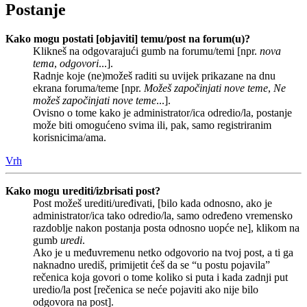
Postanje
Kako mogu postati [objaviti] temu/post na forum(u)?
Klikneš na odgovarajući gumb na forumu/temi [npr.
nova
tema
,
odgovori
...].
Radnje koje (ne)možeš raditi su uvijek prikazane na dnu
ekrana foruma/teme [npr.
Možeš započinjati nove teme
,
Ne
možeš započinjati nove teme
...].
Ovisno o tome kako je administrator/ica odredio/la, postanje
može biti omogućeno svima ili, pak, samo registriranim
korisnicima/ama.
Vrh
Kako mogu urediti/izbrisati post?
Post možeš urediti/uređivati, [bilo kada odnosno, ako je
administrator/ica tako odredio/la, samo određeno vremensko
razdoblje nakon postanja posta odnosno uopće ne], klikom na
gumb
uredi
.
Ako je u međuvremenu netko odgovorio na tvoj post, a ti ga
naknadno urediš, primijetit ćeš da se “u postu pojavila”
rečenica koja govori o tome koliko si puta i kada zadnji put
uredio/la post [rečenica se neće pojaviti ako nije bilo
odgovora na post].