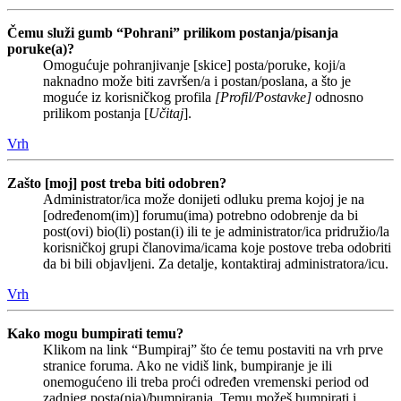
Čemu služi gumb “Pohrani” prilikom postanja/pisanja
poruke(a)?
Omogućuje pohranjivanje [skice] posta/poruke, koji/a
naknadno može biti završen/a i postan/poslana, a što je
moguće iz korisničkog profila
[Profil/Postavke]
odnosno
prilikom postanja [
Učitaj
].
Vrh
Zašto [moj] post treba biti odobren?
Administrator/ica može donijeti odluku prema kojoj je na
[određenom(im)] forumu(ima) potrebno odobrenje da bi
post(ovi) bio(li) postan(i) ili te je administrator/ica pridružio/la
korisničkoj grupi članovima/icama koje postove treba odobriti
da bi bili objavljeni. Za detalje, kontaktiraj administratora/icu.
Vrh
Kako mogu bumpirati temu?
Klikom na link “Bumpiraj” što će temu postaviti na vrh prve
stranice foruma. Ako ne vidiš link, bumpiranje je ili
onemogućeno ili treba proći određen vremenski period od
zadnjeg posta(nja)/bumpiranja. Temu možeš bumpirati i