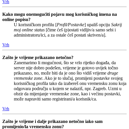
Vrh
Kako mogu onemogućiti pojavu mog korisničkog imena na
online popisu?
U korisničkom profilu [
Profil/Postavke
] upališ opciju
Sakrij
moj online status
[čime ćeš (p)ostati vidljiv/a samo sebi i
administratoru/ici, a za ostale ćeš postati skriven/a].
Vrh
Zašto je vrijeme prikazano netočno?
Zanemarimo li mogućnost, što se vrlo rijetko događa, da
server nije dobro podešen, vrijeme je gotovo uvijek točno
prikazano, no, može biti da je ono što vidiš vrijeme
druge
vremenske zone
. Ako je to slučaj, promijeni postavke svojeg
korisničkog profila tako da izabereš onu vremensku zonu koja
odgovara području u kojem se nalaziš, npr. Zagreb. Uzmi u
obzir da mijenjanje vremenske zone, kao i većinu postavki,
može napraviti samo registrirani/a korisnik/ca.
Vrh
Zašto je vrijeme i dalje prikazano netočno iako sam
promijenio/la vremensku zonu?