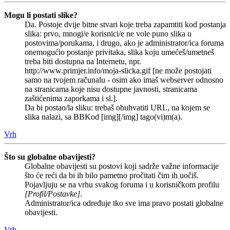
Mogu li postati slike?
Da. Postoje dvije bitne stvari koje treba zapamtiti kod postanja
slika: prvo, mnogi/e korisnici/e ne vole puno slika u
postovima/porukama, i drugo, ako je administrator/ica foruma
onemogućio postanje privitaka, slika koju umećeš/umetneš
treba biti dostupna na Internetu, npr.
http://www.primjer.info/moja-slicka.gif [ne može postojati
samo na tvojem računalu - osim ako imaš webserver odnosno
na stranicama koje nisu dostupne javnosti, stranicama
zaštićenima zaporkama i sl.].
Da bi postao/la sliku: trebaš obuhvatiti URL, na kojem se
slika nalazi, sa BBKod [img][/img] tago(vi)m(a).
Vrh
Što su globalne obavijesti?
Globalne obavijesti su postovi koji sadrže važne informacije
što će reći da bi ih bilo pametno pročitati čim ih uočiš.
Pojavljuju se na vrhu svakog foruma i u korisničkom profilu
[Profil/Postavke]
.
Administrator/ica određuje tko sve ima pravo postati globalne
obavijesti.
Vrh