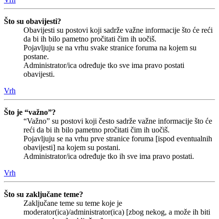
Što su obavijesti?
Obavijesti su postovi koji sadrže važne informacije što će reći
da bi ih bilo pametno pročitati čim ih uočiš.
Pojavljuju se na vrhu svake stranice foruma na kojem su
postane.
Administrator/ica određuje tko sve ima pravo postati
obavijesti.
Vrh
Što je “važno”?
“Važno” su postovi koji često sadrže važne informacije što će
reći da bi ih bilo pametno pročitati čim ih uočiš.
Pojavljuju se na vrhu prve stranice foruma [ispod eventualnih
obavijesti] na kojem su postani.
Administrator/ica određuje tko ih sve ima pravo postati.
Vrh
Što su zaključane teme?
Zaključane teme su teme koje je
moderator(ica)/administrator(ica) [zbog nekog, a može ih biti