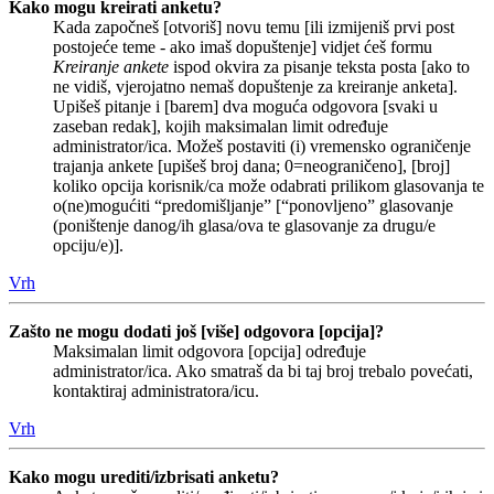
Kako mogu kreirati anketu?
Kada započneš [otvoriš] novu temu [ili izmijeniš prvi post
postojeće teme - ako imaš dopuštenje] vidjet ćeš formu
Kreiranje ankete
ispod okvira za pisanje teksta posta [ako to
ne vidiš, vjerojatno nemaš dopuštenje za kreiranje anketa].
Upišeš pitanje i [barem] dva moguća odgovora [svaki u
zaseban redak], kojih maksimalan limit određuje
administrator/ica. Možeš postaviti (i) vremensko ograničenje
trajanja ankete [upišeš broj dana; 0=neograničeno], [broj]
koliko opcija korisnik/ca može odabrati prilikom glasovanja te
o(ne)mogućiti “predomišljanje” [“ponovljeno” glasovanje
(poništenje danog/ih glasa/ova te glasovanje za drugu/e
opciju/e)].
Vrh
Zašto ne mogu dodati još [više] odgovora [opcija]?
Maksimalan limit odgovora [opcija] određuje
administrator/ica. Ako smatraš da bi taj broj trebalo povećati,
kontaktiraj administratora/icu.
Vrh
Kako mogu urediti/izbrisati anketu?