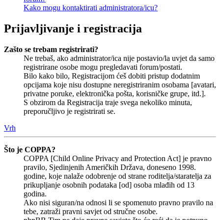
Kako mogu kontaktirati administratora/icu?
Prijavljivanje i registracija
Zašto se trebam registrirati?
Ne trebaš, ako administrator/ica nije postavio/la uvjet da samo
registrirane osobe mogu pregledavati forum/postati.
Bilo kako bilo, Registracijom ćeš dobiti pristup dodatnim
opcijama koje nisu dostupne neregistriranim osobama [avatari,
privatne poruke, elektronička pošta, korisničke grupe, itd.].
S obzirom da Registracija traje svega nekoliko minuta,
preporučljivo je registrirati se.
Vrh
Što je COPPA?
COPPA [Child Online Privacy and Protection Act] je pravno
pravilo, Sjedinjenih Američkih Država, doneseno 1998.
godine, koje nalaže odobrenje od strane roditelja/staratelja za
prikupljanje osobnih podataka [od] osoba mlađih od 13
godina.
Ako nisi siguran/na odnosi li se spomenuto pravno pravilo na
tebe, zatraži pravni savjet od stručne osobe.