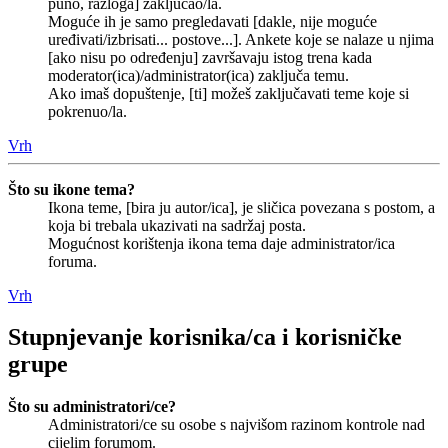
puno, razloga] zaključao/la.
Moguće ih je samo pregledavati [dakle, nije moguće
uređivati/izbrisati... postove...]. Ankete koje se nalaze u njima
[ako nisu po određenju] završavaju istog trena kada
moderator(ica)/administrator(ica) zaključa temu.
Ako imaš dopuštenje, [ti] možeš zaključavati teme koje si
pokrenuo/la.
Vrh
Što su ikone tema?
Ikona teme, [bira ju autor/ica], je sličica povezana s postom, a
koja bi trebala ukazivati na sadržaj posta.
Mogućnost korištenja ikona tema daje administrator/ica
foruma.
Vrh
Stupnjevanje korisnika/ca i korisničke
grupe
Što su administratori/ce?
Administratori/ce su osobe s najvišom razinom kontrole nad
cijelim forumom.