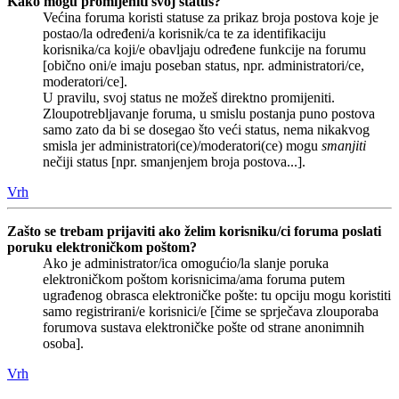
Kako mogu promijeniti svoj status?
Većina foruma koristi statuse za prikaz broja postova koje je
postao/la određeni/a korisnik/ca te za identifikaciju
korisnika/ca koji/e obavljaju određene funkcije na forumu
[obično oni/e imaju poseban status, npr. administratori/ce,
moderatori/ce].
U pravilu, svoj status ne možeš direktno promijeniti.
Zloupotrebljavanje foruma, u smislu postanja puno postova
samo zato da bi se dosegao što veći status, nema nikakvog
smisla jer administratori(ce)/moderatori(ce) mogu
smanjiti
nečiji status [npr. smanjenjem broja postova...].
Vrh
Zašto se trebam prijaviti ako želim korisniku/ci foruma poslati
poruku elektroničkom poštom?
Ako je administrator/ica omogućio/la slanje poruka
elektroničkom poštom korisnicima/ama foruma putem
ugrađenog obrasca elektroničke pošte: tu opciju mogu koristiti
samo registrirani/e korisnici/e [čime se sprječava zlouporaba
forumova sustava elektroničke pošte od strane anonimnih
osoba].
Vrh