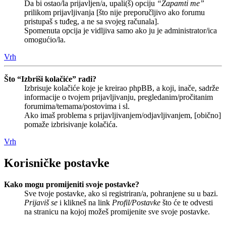
Da bi ostao/la prijavljen/a, upali(š) opciju
“Zapamti me”
prilikom prijavljivanja [što nije preporučljivo ako forumu
pristupaš s tuđeg, a ne sa svojeg računala].
Spomenuta opcija je vidljiva samo ako ju je administrator/ica
omogućio/la.
Vrh
Što “Izbriši kolačiće” radi?
Izbrisuje kolačiće koje je kreirao phpBB, a koji, inače, sadrže
informacije o tvojem prijavljivanju, pregledanim/pročitanim
forumima/temama/postovima i sl.
Ako imaš problema s prijavljivanjem/odjavljivanjem, [obično]
pomaže izbrisivanje kolačića.
Vrh
Korisničke postavke
Kako mogu promijeniti svoje postavke?
Sve tvoje postavke, ako si registriran/a, pohranjene su u bazi.
Prijaviš se
i klikneš na link
Profil/Postavke
što će te odvesti
na stranicu na kojoj možeš promijenite sve svoje postavke.