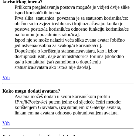
korisničkog imena?
Prilikom pregledavanja postova moguće je vidjeti dvije slike
ispod korisničkih imena.
Prva slika, statusnica, povezana je sa statusom korisnika/ce;
obično su to zvjezdice/blokovi koji označavaju: koliko je
postova postao/la korisnik/ca odnosno funkciju korisnika/ce
na forumu [npr. administrator/ica].
Ispod nje se može nalaziti veća slika zvana avatar [obično
jedinstvena/osobna za svakog/u korisnika/cu].
Dopuštenja o korištenju statusnica/avatara, kao i izbor
dostupnosti istih, daje administrator/ica foruma [slobodno
ga/ju kontaktiraj (sa) zamolbom o dopuštenju
statusnica/avatara ako isto/a nije dao/la].
Vrh
Kako mogu dodati avatara?
Avatara možeš dodati u svom korisničkom profilu
[Profil/Postavke]
putem jedne od sljedeće četiri metode:
korištenjem Gravatara, (iza)biranjem iz Galerije avatara,
linkanjem na avatara odnosno pohranjivanjem avatara.
Vrh