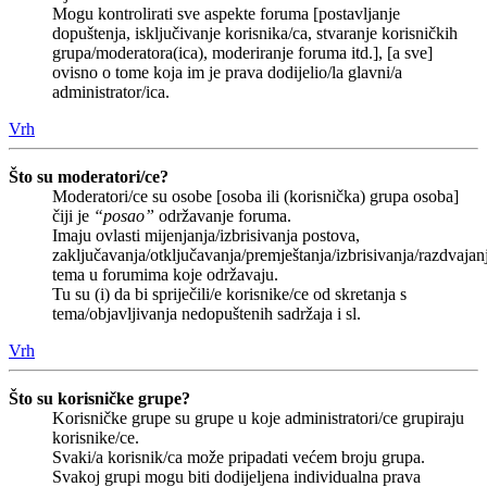
Mogu kontrolirati sve aspekte foruma [postavljanje
dopuštenja, isključivanje korisnika/ca, stvaranje korisničkih
grupa/moderatora(ica), moderiranje foruma itd.], [a sve]
ovisno o tome koja im je prava dodijelio/la glavni/a
administrator/ica.
Vrh
Što su moderatori/ce?
Moderatori/ce su osobe [osoba ili (korisnička) grupa osoba]
čiji je
“posao”
održavanje foruma.
Imaju ovlasti mijenjanja/izbrisivanja postova,
zaključavanja/otključavanja/premještanja/izbrisivanja/razdvajan
tema u forumima koje održavaju.
Tu su (i) da bi spriječili/e korisnike/ce od skretanja s
tema/objavljivanja nedopuštenih sadržaja i sl.
Vrh
Što su korisničke grupe?
Korisničke grupe su grupe u koje administratori/ce grupiraju
korisnike/ce.
Svaki/a korisnik/ca može pripadati većem broju grupa.
Svakoj grupi mogu biti dodijeljena individualna prava