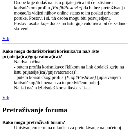
Osobe koje dodaš na listu prijatelja/ica bit će izlistane u
korisničkom profilu
[Profil/Postavke]
da bi bez pretraživanja
mogao/la vidjeti njihov online status te im poslati privatne
poruke. Postovi i sl. tih osoba mogu biti posvijetljeni.
Postovi osoba koje dodaš na listu gnjavatora/ica bit će zadano
skriveni.
Vrh
Kako mogu dodati/izbrisati korisnika/cu na/s liste
prijatelja(ica)/gnjavatora(ica)?
Na dva načina:
- putem profila korisnika/ce [klikom na link dodaješ ga/ju na
listu prijatelja(ica)/gnjavatora(ica)];
- putem korisničkog profila
[Profil/Postavke]
[upisivanjem
korisničkog/ih imena u za to predviđeno polje].
Na isti način izbrisuješ korisnike/ce s lista.
Vrh
Pretraživanje foruma
Kako mogu pretraživati forum?
Upisivanjem termina u kućicu za pretraživanje na početnoj