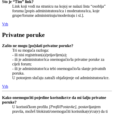
Što je “Tim” link?
Link koji vodi na stranicu na kojoj se nalazi lista “osoblja”
foruma [popis administratora/ica i moderatora/ica, koje
grupe/forume administriraju/moderiraju i sl.].
Vrh
Privatne poruke
Zašto ne mogu [po]slati privatne poruke?
Tri su moguća razloga:
- ili nisi registriran(a)/prijavljen(a);
- ili je administrator/ica onemogućio/la privatne poruke za
cijeli forum;
- ili je administrator/ica tebi onemogućio/la slanje privatnih
poruka.
U potonjem slučaju zatraži objašnjenje od administratora/ice.
Vrh
Kako onemogućiti pojedine korisnike/ce da mi šalju privatne
poruke?
U korisničkom profilu
[Profil/Postavke]
, postavljanjem
pravila, možeš blokirati/onemogućiti korisnika(e)/cu(e) da ti