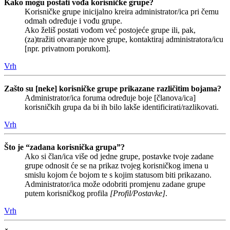
Kako mogu postati vođa korisničke grupe?
Korisničke grupe inicijalno kreira administrator/ica pri čemu
odmah određuje i vođu grupe.
Ako želiš postati vođom već postojeće grupe ili, pak,
(za)tražiti otvaranje nove grupe, kontaktiraj administratora/icu
[npr. privatnom porukom].
Vrh
Zašto su [neke] korisničke grupe prikazane različitim bojama?
Administrator/ica foruma određuje boje [članova/ica]
korisničkih grupa da bi ih bilo lakše identificirati/razlikovati.
Vrh
Što je “zadana korisnička grupa”?
Ako si član/ica više od jedne grupe, postavke tvoje zadane
grupe odnosit će se na prikaz tvojeg korisničkog imena u
smislu kojom će bojom te s kojim statusom biti prikazano.
Administrator/ica može odobriti promjenu zadane grupe
putem korisničkog profila
[Profil/Postavke]
.
Vrh