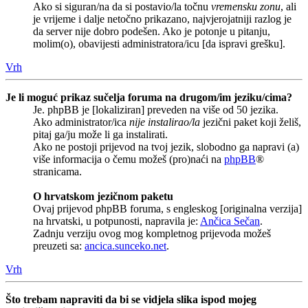
Ako si siguran/na da si postavio/la točnu
vremensku zonu
, ali
je vrijeme i dalje netočno prikazano, najvjerojatniji razlog je
da server nije dobro podešen. Ako je potonje u pitanju,
molim(o), obavijesti administratora/icu [da ispravi grešku].
Vrh
Je li moguć prikaz sučelja foruma na drugom/im jeziku/cima?
Je. phpBB je [lokaliziran] preveden na više od 50 jezika.
Ako administrator/ica
nije instalirao/la
jezični paket koji želiš,
pitaj ga/ju može li ga instalirati.
Ako ne postoji prijevod na tvoj jezik, slobodno ga napravi (a)
više informacija o čemu možeš (pro)naći na
phpBB
®
stranicama.
O hrvatskom jezičnom paketu
Ovaj prijevod phpBB foruma, s engleskog [originalna verzija]
na hrvatski, u potpunosti, napravila je:
Ančica Sečan
.
Zadnju verziju ovog mog kompletnog prijevoda možeš
preuzeti sa:
ancica.sunceko.net
.
Vrh
Što trebam napraviti da bi se vidjela slika ispod mojeg