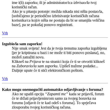
ime i(li) zaporku; ili je administrator/ica
izbrisao/la
tvoj
korisnički račun.
Ako je u pitanju potonje: možda nikada nisi ništa postao/la,
[uobičajeno je periodično izbrisivanje korisničkih računa
korisnika/ca koji/e ništa ne postaju da bi se smanjila veličina
baze], pa se pokušaj ponovo registrirati.
Vrh
Izgubio/la sam zaporku!
Nije smak svijeta! Jest da je tvoja trenutna zaporka izgubljena
[jer je kriptirana u bazi i ne može ti biti ponovo poslana], no,
možeš zatražiti novu.
Klikneš na
Prijava
te na stranici koja će ti se otvoriti klikneš
na
Zaboravio/la sam zaporku
. Upišeš tražene podatke...
Daljnje upute će ti stići elektroničkom poštom.
Vrh
Kako mogu onemogućiti automatsko odjavljivanje s foruma?
Ako ne upališ opciju
“Zapamti me”
kada se prijaviš, forum
će te držati prijavljenim/om samo za tvojeg boravka na
forumu [odjavit će te kad odeš s foruma]. To sprječava
zlouporabu tvojeg korisničkog računa.