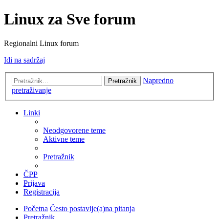
Linux za Sve forum
Regionalni Linux forum
Idi na sadržaj
Napredno
Pretražnik
pretraživanje
Linki
Neodgovorene teme
Aktivne teme
Pretražnik
ČPP
Prijava
Registracija
Početna
Često postavlje(a)na pitanja
Pretražnik