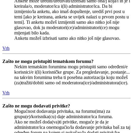
Ankete može urediti/uređivati/izbrisati samo ona/j koja/i ih je i
kreirala/o, moderator/ica i(li) administrator/ica. Da bi
izmijenio/la anketu, ako imaš dopuštenje, urediš prvi post u
temi [ako je kreirana, anketa se uvijek nalazi u prvom postu u
temi]. Ti anketu možeš izmijeniti samo ako nitko još nije
glasovao, dok ju moderatori(ce)/administratori(ce) mogu
mijenjati bilo kada.
Anketu možeš izbrisati samo ako nitko još nije glasovao.
Vrh
Zašto ne mogu pristupiti tematskom forumu?
Nekim tematskim forumima mogu pristupiti samo određeni/e
korisnici/e i(li) korisničke grupe. Za pregledavanje, postanje...
na takvim forumima treba ti posebna autorizacija koju možeš
(za)tražiti/dobiti samo od moderatora(ice)/administratora(ice).
Vrh
Zašto ne mogu dodavati privitke?
Mogućnost dodavanja privitaka, na forumu(ima) za
grupu(e)/korisnika(cu) daje administrator/ica foruma.
Ako ne možeš doda(va)ti privitke, moguće je da je
administrator/ica onemogućio/la dodavanje privitaka baš za taj
određen forum na kojem si pokušao/la dodati privitak/ke