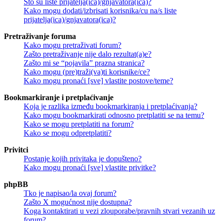
Što su liste prijatelja(ica)/gnjavatora(ica)?
Kako mogu dodati/izbrisati korisnika/cu na/s liste
prijatelja(ica)/gnjavatora(ica)?
Pretraživanje foruma
Kako mogu pretraživati forum?
Zašto pretraživanje nije dalo rezultat(a)e?
Zašto mi se “pojavila” prazna stranica?
Kako mogu (pre)traži(va)ti korisnike/ce?
Kako mogu pronaći [sve] vlastite postove/teme?
Bookmarkiranje i pretplaćivanje
Koja je razlika između bookmarkiranja i pretplaćivanja?
Kako mogu bookmarkirati odnosno pretplatiti se na temu?
Kako se mogu pretplatiti na forum?
Kako se mogu odpretplatiti?
Privitci
Postanje kojih privitaka je dopušteno?
Kako mogu pronaći [sve] vlastite privitke?
phpBB
Tko je napisao/la ovaj forum?
Zašto X mogućnost nije dostupna?
Koga kontaktirati u vezi zlouporabe/pravnih stvari vezanih uz
forum?