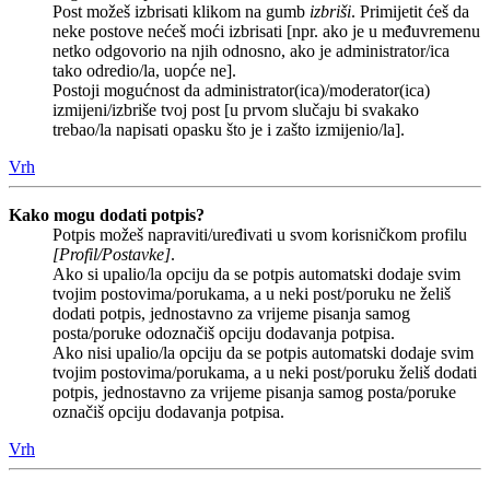
Post možeš izbrisati klikom na gumb
izbriši
. Primijetit ćeš da
neke postove nećeš moći izbrisati [npr. ako je u međuvremenu
netko odgovorio na njih odnosno, ako je administrator/ica
tako odredio/la, uopće ne].
Postoji mogućnost da administrator(ica)/moderator(ica)
izmijeni/izbriše tvoj post [u prvom slučaju bi svakako
trebao/la napisati opasku što je i zašto izmijenio/la].
Vrh
Kako mogu dodati potpis?
Potpis možeš napraviti/uređivati u svom korisničkom profilu
[Profil/Postavke]
.
Ako si upalio/la opciju da se potpis automatski dodaje svim
tvojim postovima/porukama, a u neki post/poruku ne želiš
dodati potpis, jednostavno za vrijeme pisanja samog
posta/poruke odoznačiš opciju dodavanja potpisa.
Ako nisi upalio/la opciju da se potpis automatski dodaje svim
tvojim postovima/porukama, a u neki post/poruku želiš dodati
potpis, jednostavno za vrijeme pisanja samog posta/poruke
označiš opciju dodavanja potpisa.
Vrh