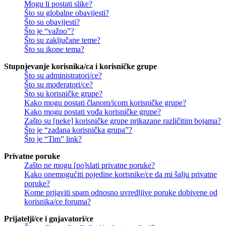
Mogu li postati slike?
Što su globalne obavijesti?
Što su obavijesti?
Što je “važno”?
Što su zaključane teme?
Što su ikone tema?
Stupnjevanje korisnika/ca i korisničke grupe
Što su administratori/ce?
Što su moderatori/ce?
Što su korisničke grupe?
Kako mogu postati članom/icom korisničke grupe?
Kako mogu postati vođa korisničke grupe?
Zašto su [neke] korisničke grupe prikazane različitim bojama?
Što je “zadana korisnička grupa”?
Što je “Tim” link?
Privatne poruke
Zašto ne mogu [po]slati privatne poruke?
Kako onemogućiti pojedine korisnike/ce da mi šalju privatne
poruke?
Kome prijaviti spam odnosno uvredljive poruke dobivene od
korisnika/ce foruma?
Prijatelji/ce i gnjavatori/ce