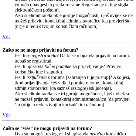
vidio/la obavijest ili prilikom same Registracije ili ti je stigla
elektroničkom poštom].
Ako si eliminirao/la obje gornje mogućnosti, i još uvijek se ne
možeš prijaviti, kontaktiraj administratora/icu [da provjeri što
(ni)je u redu s tvojim korisničkim računom].
Vrh
Zašto se ne mogu prijaviti na forum?
Jesi li se
registrirao/la
? Da bi se mogao/la prijaviti na forum,
trebaš se registrirati.
Jesi li upisao/la
točne podatke
za prijavljivanje? Provjeri
korisničko ime i zaporku.
Jesi li
isključen/a
s foruma [zabranjen ti je pristup]? Ako jesi,
[kod prijavljivanja ćeš vidjeti poruku o tome], kontaktiraj
administratora/icu [da saznaš razlog(e) isključenja].
Ako si eliminirao/la sve tri gornje mogućnosti, i još uvijek se
ne možeš prijaviti, kontaktiraj administratora/icu [da provjeri
što (ni)je u redu s tvojim korisničkim računom].
Vrh
Zašto se “više” ne mogu prijaviti na forum?
Dva su moguća razloga: ili si upisao/la
netočno
korisničko