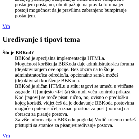
postanjem posta, no, obrati pažnju na pravila foruma jer
postoji mogućnost da je pravilima zabranjeno bumpiranje
postanjem.
Vrh
Uređivanje i tipovi tema
Što je BBKod?
BBKod je specijalna implementacija HTMLa.
Mogućnost korištenja BBKoda daje administrator/ica foruma
(de)aktiviranjem ove opcije. Bez obzira na to što je
administrator/ica odredio/la, opcionalno sam/a možeš
(de)aktivirati korištenje BBKoda.
BBKod je sličan HTMLu u stilu; tagovi se umeću u vitičaste
zagrade [i] [umjesto <i>] (a) što nudi veću kontrolu prikaza.
Kod [tagovi] se može pisati ručno, no, ovisno o predlošku
kojeg koristiš, vidjet ćeš da je dodavanje BBKoda postovima
moguće i putem sučelja iznad prostora za post [poruku] na
obrascu za pisanje postova.
Za više informacija o BBKodu pogledaj Vodič kojemu možeš
pristupiti sa stranice za pisanje/uređivanje postova.
Vrh