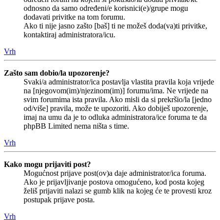
odnosno da samo određeni/e korisnici(e)/grupe mogu
dodavati privitke na tom forumu.
Ako ti nije jasno zašto [baš] ti ne možeš doda(va)ti privitke,
kontaktiraj administratora/icu.
Vrh
Zašto sam dobio/la upozorenje?
Svaki/a administrator/ica postavlja vlastita pravila koja vrijede
na [njegovom(im)/njezinom(im)] forumu/ima. Ne vrijede na
svim forumima ista pravila. Ako misli da si prekršio/la [jedno
od/više] pravila, može te upozoriti. Ako dobiješ upozorenje,
imaj na umu da je to odluka administratora/ice foruma te da
phpBB Limited nema ništa s time.
Vrh
Kako mogu prijaviti post?
Mogućnost prijave post(ov)a daje administrator/ica foruma.
Ako je prijavljivanje postova omogućeno, kod posta kojeg
želiš prijaviti nalazi se gumb klik na kojeg će te provesti kroz
postupak prijave posta.
Vrh