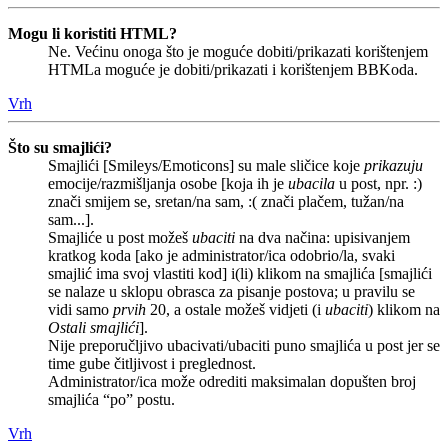
Mogu li koristiti HTML?
Ne. Većinu onoga što je moguće dobiti/prikazati korištenjem
HTMLa moguće je dobiti/prikazati i korištenjem BBKoda.
Vrh
Što su smajlići?
Smajlići [Smileys/Emoticons] su male sličice koje
prikazuju
emocije/razmišljanja osobe [koja ih je
ubacila
u post, npr. :)
znači smijem se, sretan/na sam, :( znači plačem, tužan/na
sam...].
Smajliće u post možeš
ubaciti
na dva načina: upisivanjem
kratkog koda [ako je administrator/ica odobrio/la, svaki
smajlić ima svoj vlastiti kod] i(li) klikom na smajlića [smajlići
se nalaze u sklopu obrasca za pisanje postova; u pravilu se
vidi samo
prvih
20, a ostale možeš vidjeti (i
ubaciti
) klikom na
Ostali smajlići
].
Nije preporučljivo ubacivati/ubaciti puno smajlića u post jer se
time gube čitljivost i preglednost.
Administrator/ica može odrediti maksimalan dopušten broj
smajlića “po” postu.
Vrh