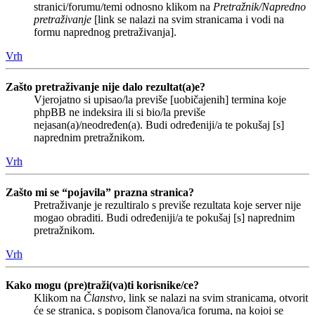
stranici/forumu/temi odnosno klikom na
Pretražnik/Napredno
pretraživanje
[link se nalazi na svim stranicama i vodi na
formu naprednog pretraživanja].
Vrh
Zašto pretraživanje nije dalo rezultat(a)e?
Vjerojatno si upisao/la previše [uobičajenih] termina koje
phpBB ne indeksira ili si bio/la previše
nejasan(a)/neodređen(a). Budi određeniji/a te pokušaj [s]
naprednim pretražnikom.
Vrh
Zašto mi se “pojavila” prazna stranica?
Pretraživanje je rezultiralo s previše rezultata koje server nije
mogao obraditi. Budi određeniji/a te pokušaj [s] naprednim
pretražnikom.
Vrh
Kako mogu (pre)traži(va)ti korisnike/ce?
Klikom na
Članstvo
, link se nalazi na svim stranicama, otvorit
će se stranica, s popisom članova/ica foruma, na kojoj se