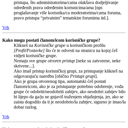
pristupa, što administratorima/cama olakšava dodjeljivanje
određenih prava određenim korisnicima/ama [npr.
proglašavanje više korisnika/ca moderatorima/cama foruma,
pravo pristupa “privatnim” tematskim forumima itd.].
Vrh
Kako mogu postati članom/icom korisničke grupe?
Klikneš na
Korisničke grupe
u korisničkom profilu
[Profil/Postavke]
što će te odvesti na stranicu na kojoj ćeš
vidjeti korisničke grupe.
Nemaju sve grupe
otvoren pristup
[neke su zatvorene, neke
skrivene...].
Ako imaš pristup korisničkoj grupi, za pristupanje klikneš na
odgovarajuću naredbu [obično
Pristupi grupi
].
Ako je grupa otvorenog tipa, automatski ćeš postati
članom/icom, ako je za pristupanje potrebno odobrenje, vođa
grupe će odobriti/neodobriti zahtjev, ako neodobri zahtjev bilo
bi lijepo da ga/ju ne gnjaviš traženjem objašnjenja, jer, ako se
zaista dogodilo da ti je neodobrio/la zahtjev, sigurno je imao/la
dobar razlog.
Vrh