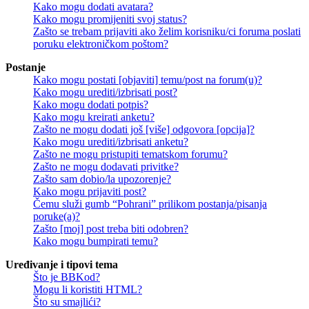
Kako mogu dodati avatara?
Kako mogu promijeniti svoj status?
Zašto se trebam prijaviti ako želim korisniku/ci foruma poslati
poruku elektroničkom poštom?
Postanje
Kako mogu postati [objaviti] temu/post na forum(u)?
Kako mogu urediti/izbrisati post?
Kako mogu dodati potpis?
Kako mogu kreirati anketu?
Zašto ne mogu dodati još [više] odgovora [opcija]?
Kako mogu urediti/izbrisati anketu?
Zašto ne mogu pristupiti tematskom forumu?
Zašto ne mogu dodavati privitke?
Zašto sam dobio/la upozorenje?
Kako mogu prijaviti post?
Čemu služi gumb “Pohrani” prilikom postanja/pisanja
poruke(a)?
Zašto [moj] post treba biti odobren?
Kako mogu bumpirati temu?
Uređivanje i tipovi tema
Što je BBKod?
Mogu li koristiti HTML?
Što su smajlići?