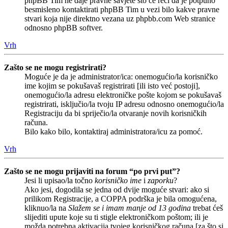
phpBB Tim ne daje pravne savjete što će reći da je potpuno
besmisleno kontaktirati phpBB Tim u vezi bilo kakve pravne
stvari koja nije direktno vezana uz phpbb.com Web stranice
odnosno phpBB softver.
Vrh
Zašto se ne mogu registrirati?
Moguće je da je administrator/ica: onemogućio/la korisničko
ime kojim se pokušavaš registrirati [ili isto već postoji],
onemogućio/la adresu elektroničke pošte kojom se pokušavaš
registrirati, isključio/la tvoju IP adresu odnosno onemogućio/la
Registraciju da bi spriječio/la otvaranje novih korisničkih
računa.
Bilo kako bilo, kontaktiraj administratora/icu za pomoć.
Vrh
Zašto se ne mogu prijaviti na forum “po prvi put”?
Jesi li upisao/la točno
korisničko ime
i
zaporku
?
Ako jesi, dogodila se jedna od dvije moguće stvari: ako si
prilikom Registracije, a COPPA podrška je bila omogućena,
kliknuo/la na
Slažem se i imam manje od 13 godina
trebat ćeš
slijediti upute koje su ti stigle elektroničkom poštom; ili je
možda potrebna aktivacija tvojeg korisničkog računa [za što si