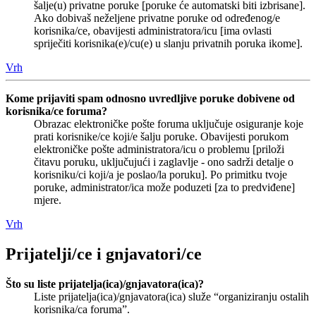
šalje(u) privatne poruke [poruke će automatski biti izbrisane].
Ako dobivaš neželjene privatne poruke od određenog/e
korisnika/ce, obavijesti administratora/icu [ima ovlasti
spriječiti korisnika(e)/cu(e) u slanju privatnih poruka ikome].
Vrh
Kome prijaviti spam odnosno uvredljive poruke dobivene od
korisnika/ce foruma?
Obrazac elektroničke pošte foruma uključuje osiguranje koje
prati korisnike/ce koji/e šalju poruke. Obavijesti porukom
elektroničke pošte administratora/icu o problemu [priloži
čitavu poruku, uključujući i zaglavlje - ono sadrži detalje o
korisniku/ci koji/a je poslao/la poruku]. Po primitku tvoje
poruke, administrator/ica može poduzeti [za to predviđene]
mjere.
Vrh
Prijatelji/ce i gnjavatori/ce
Što su liste prijatelja(ica)/gnjavatora(ica)?
Liste prijatelja(ica)/gnjavatora(ica) služe “organiziranju ostalih
korisnika/ca foruma”.