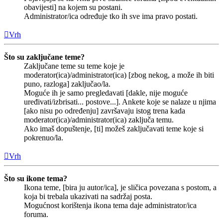
obavijesti] na kojem su postani.
Administrator/ica određuje tko ih sve ima pravo postati.
Vrh
Što su zaključane teme?
Zaključane teme su teme koje je
moderator(ica)/administrator(ica) [zbog nekog, a može ih biti
puno, razloga] zaključao/la.
Moguće ih je samo pregledavati [dakle, nije moguće
uređivati/izbrisati... postove...]. Ankete koje se nalaze u njima
[ako nisu po određenju] završavaju istog trena kada
moderator(ica)/administrator(ica) zaključa temu.
Ako imaš dopuštenje, [ti] možeš zaključavati teme koje si
pokrenuo/la.
Vrh
Što su ikone tema?
Ikona teme, [bira ju autor/ica], je sličica povezana s postom, a
koja bi trebala ukazivati na sadržaj posta.
Mogućnost korištenja ikona tema daje administrator/ica
foruma.