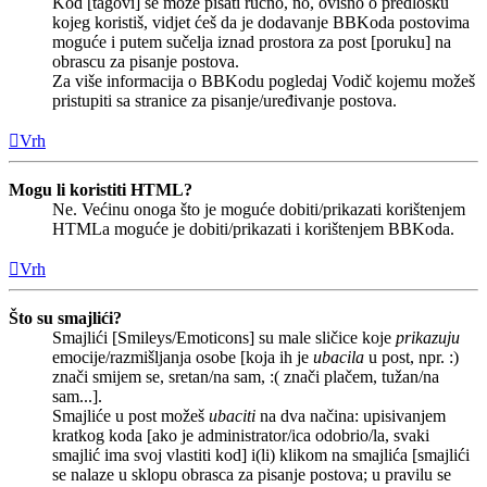
Kod [tagovi] se može pisati ručno, no, ovisno o predlošku
kojeg koristiš, vidjet ćeš da je dodavanje BBKoda postovima
moguće i putem sučelja iznad prostora za post [poruku] na
obrascu za pisanje postova.
Za više informacija o BBKodu pogledaj Vodič kojemu možeš
pristupiti sa stranice za pisanje/uređivanje postova.
Vrh
Mogu li koristiti HTML?
Ne. Većinu onoga što je moguće dobiti/prikazati korištenjem
HTMLa moguće je dobiti/prikazati i korištenjem BBKoda.
Vrh
Što su smajlići?
Smajlići [Smileys/Emoticons] su male sličice koje
prikazuju
emocije/razmišljanja osobe [koja ih je
ubacila
u post, npr. :)
znači smijem se, sretan/na sam, :( znači plačem, tužan/na
sam...].
Smajliće u post možeš
ubaciti
na dva načina: upisivanjem
kratkog koda [ako je administrator/ica odobrio/la, svaki
smajlić ima svoj vlastiti kod] i(li) klikom na smajlića [smajlići
se nalaze u sklopu obrasca za pisanje postova; u pravilu se