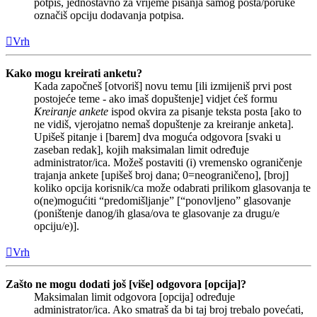
potpis, jednostavno za vrijeme pisanja samog posta/poruke
označiš opciju dodavanja potpisa.
Vrh
Kako mogu kreirati anketu?
Kada započneš [otvoriš] novu temu [ili izmijeniš prvi post
postojeće teme - ako imaš dopuštenje] vidjet ćeš formu
Kreiranje ankete
ispod okvira za pisanje teksta posta [ako to
ne vidiš, vjerojatno nemaš dopuštenje za kreiranje anketa].
Upišeš pitanje i [barem] dva moguća odgovora [svaki u
zaseban redak], kojih maksimalan limit određuje
administrator/ica. Možeš postaviti (i) vremensko ograničenje
trajanja ankete [upišeš broj dana; 0=neograničeno], [broj]
koliko opcija korisnik/ca može odabrati prilikom glasovanja te
o(ne)mogućiti “predomišljanje” [“ponovljeno” glasovanje
(poništenje danog/ih glasa/ova te glasovanje za drugu/e
opciju/e)].
Vrh
Zašto ne mogu dodati još [više] odgovora [opcija]?
Maksimalan limit odgovora [opcija] određuje
administrator/ica. Ako smatraš da bi taj broj trebalo povećati,