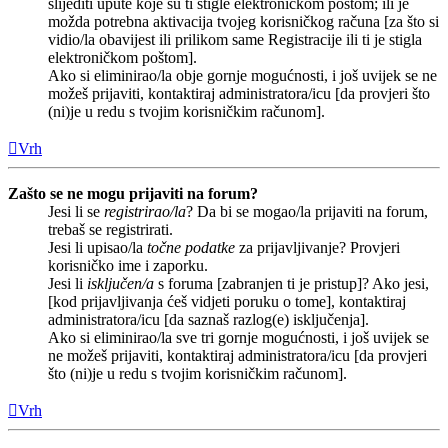
slijediti upute koje su ti stigle elektroničkom poštom; ili je
možda potrebna aktivacija tvojeg korisničkog računa [za što si
vidio/la obavijest ili prilikom same Registracije ili ti je stigla
elektroničkom poštom].
Ako si eliminirao/la obje gornje mogućnosti, i još uvijek se ne
možeš prijaviti, kontaktiraj administratora/icu [da provjeri što
(ni)je u redu s tvojim korisničkim računom].
Vrh
Zašto se ne mogu prijaviti na forum?
Jesi li se
registrirao/la
? Da bi se mogao/la prijaviti na forum,
trebaš se registrirati.
Jesi li upisao/la
točne podatke
za prijavljivanje? Provjeri
korisničko ime i zaporku.
Jesi li
isključen/a
s foruma [zabranjen ti je pristup]? Ako jesi,
[kod prijavljivanja ćeš vidjeti poruku o tome], kontaktiraj
administratora/icu [da saznaš razlog(e) isključenja].
Ako si eliminirao/la sve tri gornje mogućnosti, i još uvijek se
ne možeš prijaviti, kontaktiraj administratora/icu [da provjeri
što (ni)je u redu s tvojim korisničkim računom].
Vrh