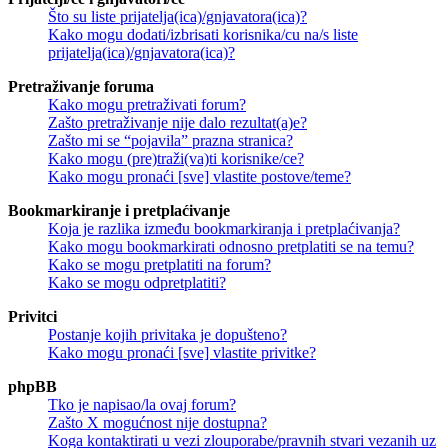
Što su liste prijatelja(ica)/gnjavatora(ica)?
Kako mogu dodati/izbrisati korisnika/cu na/s liste
prijatelja(ica)/gnjavatora(ica)?
Pretraživanje foruma
Kako mogu pretraživati forum?
Zašto pretraživanje nije dalo rezultat(a)e?
Zašto mi se “pojavila” prazna stranica?
Kako mogu (pre)traži(va)ti korisnike/ce?
Kako mogu pronaći [sve] vlastite postove/teme?
Bookmarkiranje i pretplaćivanje
Koja je razlika između bookmarkiranja i pretplaćivanja?
Kako mogu bookmarkirati odnosno pretplatiti se na temu?
Kako se mogu pretplatiti na forum?
Kako se mogu odpretplatiti?
Privitci
Postanje kojih privitaka je dopušteno?
Kako mogu pronaći [sve] vlastite privitke?
phpBB
Tko je napisao/la ovaj forum?
Zašto X mogućnost nije dostupna?
Koga kontaktirati u vezi zlouporabe/pravnih stvari vezanih uz