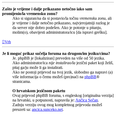
Zašto je vrijeme i dalje prikazano netočno iako sam
promijenio/la vremensku zonu?
Ako si siguran/na da si postavio/la točnu
vremensku zonu
, ali
je vrijeme i dalje netočno prikazano, najvjerojatniji razlog je
da server nije dobro podešen. Ako je potonje u pitanju,
molim(o), obavijesti administratora/icu [da ispravi grešku].
Vrh
Je li moguć prikaz sučelja foruma na drugom/im jeziku/cima?
Je. phpBB je [lokaliziran] preveden na više od 50 jezika.
Ako administrator/ica
nije instalirao/la
jezični paket koji želiš,
pitaj ga/ju može li ga instalirati.
Ako ne postoji prijevod na tvoj jezik, slobodno ga napravi (a)
više informacija o čemu možeš (pro)naći na
phpBB
®
stranicama.
O hrvatskom jezičnom paketu
Ovaj prijevod phpBB foruma, s engleskog [originalna verzija]
na hrvatski, u potpunosti, napravila je:
Ančica Sečan
.
Zadnju verziju ovog mog kompletnog prijevoda možeš
preuzeti sa:
ancica.sunceko.net
.