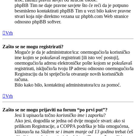
phpBB Tim ne daje pravne savjete što će reći da je potpuno
besmisleno kontaktirati phpBB Tim u vezi bilo kakve pravne
stvari koja nije direktno vezana uz phpbb.com Web stranice
odnosno phpBB softver.
Vrh
Zašto se ne mogu registrirati?
Moguće je da je administrator/ica: onemogućio/la korisničko
ime kojim se pokušavaš registrirati [ili isto već postoji],
onemogućio/la adresu elektroničke pošte kojom se pokušavaš
registrirati, isključio/la tvoju IP adresu odnosno onemogućio/la
Registraciju da bi spriječio/la otvaranje novih korisničkih
računa.
Bilo kako bilo, kontaktiraj administratora/icu za pomoć.
Vrh
Zašto se ne mogu prijaviti na forum “po prvi put”?
Jesi li upisao/la točno
korisničko ime
i
zaporku
?
Ako jesi, dogodila se jedna od dvije moguće stvari: ako si
prilikom Registracije, a COPPA podrška je bila omogućena,
kliknuo/la na
Slažem se i imam manje od 13 godina
trebat ćeš