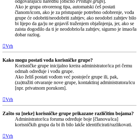
odgovarajuću naredbu [obično
Pristupi grupi
].
Ako je grupa otvorenog tipa, automatski ćeš postati
članom/icom, ako je za pristupanje potrebno odobrenje, vođa
grupe će odobriti/neodobriti zahtjev, ako neodobri zahtjev bilo
bi lijepo da ga/ju ne gnjaviš traženjem objašnjenja, jer, ako se
zaista dogodilo da ti je neodobrio/la zahtjev, sigurno je imao/la
dobar razlog.
Vrh
Kako mogu postati vođa korisničke grupe?
Korisničke grupe inicijalno kreira administrator/ica pri čemu
odmah određuje i vođu grupe.
Ako želiš postati vođom već postojeće grupe ili, pak,
(za)tražiti otvaranje nove grupe, kontaktiraj administratora/icu
[npr. privatnom porukom].
Vrh
Zašto su [neke] korisničke grupe prikazane različitim bojama?
Administrator/ica foruma određuje boje [članova/ica]
korisničkih grupa da bi ih bilo lakše identificirati/razlikovati.
Vrh