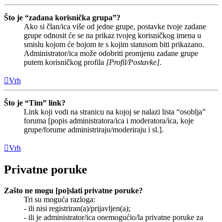
Što je “zadana korisnička grupa”?
Ako si član/ica više od jedne grupe, postavke tvoje zadane
grupe odnosit će se na prikaz tvojeg korisničkog imena u
smislu kojom će bojom te s kojim statusom biti prikazano.
Administrator/ica može odobriti promjenu zadane grupe
putem korisničkog profila
[Profil/Postavke]
.
Vrh
Što je “Tim” link?
Link koji vodi na stranicu na kojoj se nalazi lista “osoblja”
foruma [popis administratora/ica i moderatora/ica, koje
grupe/forume administriraju/moderiraju i sl.].
Vrh
Privatne poruke
Zašto ne mogu [po]slati privatne poruke?
Tri su moguća razloga:
- ili nisi registriran(a)/prijavljen(a);
- ili je administrator/ica onemogućio/la privatne poruke za