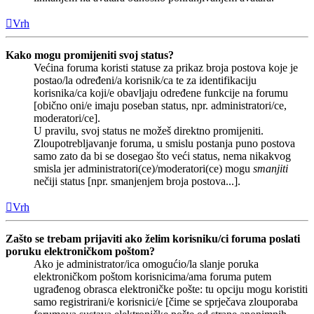
Vrh
Kako mogu promijeniti svoj status?
Većina foruma koristi statuse za prikaz broja postova koje je
postao/la određeni/a korisnik/ca te za identifikaciju
korisnika/ca koji/e obavljaju određene funkcije na forumu
[obično oni/e imaju poseban status, npr. administratori/ce,
moderatori/ce].
U pravilu, svoj status ne možeš direktno promijeniti.
Zloupotrebljavanje foruma, u smislu postanja puno postova
samo zato da bi se dosegao što veći status, nema nikakvog
smisla jer administratori(ce)/moderatori(ce) mogu
smanjiti
nečiji status [npr. smanjenjem broja postova...].
Vrh
Zašto se trebam prijaviti ako želim korisniku/ci foruma poslati
poruku elektroničkom poštom?
Ako je administrator/ica omogućio/la slanje poruka
elektroničkom poštom korisnicima/ama foruma putem
ugrađenog obrasca elektroničke pošte: tu opciju mogu koristiti
samo registrirani/e korisnici/e [čime se sprječava zlouporaba