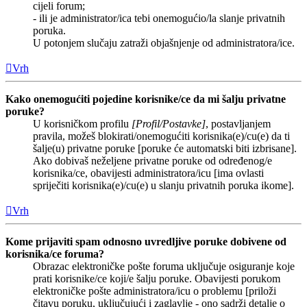
cijeli forum;
- ili je administrator/ica tebi onemogućio/la slanje privatnih
poruka.
U potonjem slučaju zatraži objašnjenje od administratora/ice.
Vrh
Kako onemogućiti pojedine korisnike/ce da mi šalju privatne
poruke?
U korisničkom profilu
[Profil/Postavke]
, postavljanjem
pravila, možeš blokirati/onemogućiti korisnika(e)/cu(e) da ti
šalje(u) privatne poruke [poruke će automatski biti izbrisane].
Ako dobivaš neželjene privatne poruke od određenog/e
korisnika/ce, obavijesti administratora/icu [ima ovlasti
spriječiti korisnika(e)/cu(e) u slanju privatnih poruka ikome].
Vrh
Kome prijaviti spam odnosno uvredljive poruke dobivene od
korisnika/ce foruma?
Obrazac elektroničke pošte foruma uključuje osiguranje koje
prati korisnike/ce koji/e šalju poruke. Obavijesti porukom
elektroničke pošte administratora/icu o problemu [priloži
čitavu poruku, uključujući i zaglavlje - ono sadrži detalje o