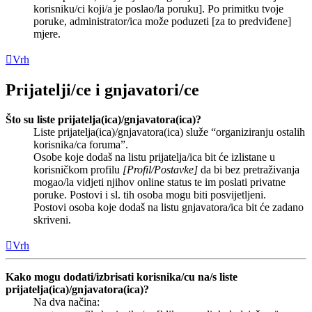
korisniku/ci koji/a je poslao/la poruku]. Po primitku tvoje
poruke, administrator/ica može poduzeti [za to predviđene]
mjere.
Vrh
Prijatelji/ce i gnjavatori/ce
Što su liste prijatelja(ica)/gnjavatora(ica)?
Liste prijatelja(ica)/gnjavatora(ica) služe “organiziranju ostalih
korisnika/ca foruma”.
Osobe koje dodaš na listu prijatelja/ica bit će izlistane u
korisničkom profilu
[Profil/Postavke]
da bi bez pretraživanja
mogao/la vidjeti njihov online status te im poslati privatne
poruke. Postovi i sl. tih osoba mogu biti posvijetljeni.
Postovi osoba koje dodaš na listu gnjavatora/ica bit će zadano
skriveni.
Vrh
Kako mogu dodati/izbrisati korisnika/cu na/s liste
prijatelja(ica)/gnjavatora(ica)?
Na dva načina: