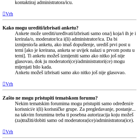
kontaktiraj administratora/icu.
Vrh
Kako mogu urediti/izbrisati anketu?
Ankete može urediti/uređivati/izbrisati samo ona/j koja/i ih je i
kreirala/o, moderator/ica i(li) administrator/ica. Da bi
izmijenio/la anketu, ako imaš dopuštenje, urediš prvi post u
temi [ako je kreirana, anketa se uvijek nalazi u prvom postu u
temi]. Ti anketu možeš izmijeniti samo ako nitko još nije
glasovao, dok ju moderatori(ce)/administratori(ce) mogu
mijenjati bilo kada.
Anketu možeš izbrisati samo ako nitko još nije glasovao.
Vrh
Zašto ne mogu pristupiti tematskom forumu?
Nekim tematskim forumima mogu pristupiti samo određeni/e
korisnici/e i(li) korisničke grupe. Za pregledavanje, postanje...
na takvim forumima treba ti posebna autorizacija koju možeš
(za)tražiti/dobiti samo od moderatora(ice)/administratora(ice).
Vrh