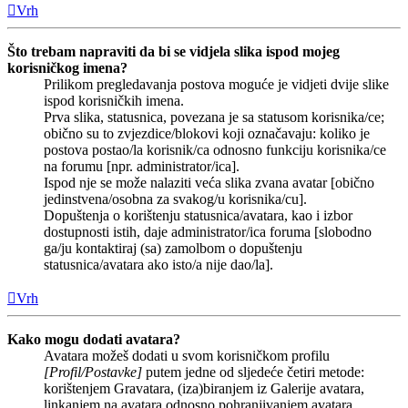
Vrh
Što trebam napraviti da bi se vidjela slika ispod mojeg
korisničkog imena?
Prilikom pregledavanja postova moguće je vidjeti dvije slike
ispod korisničkih imena.
Prva slika, statusnica, povezana je sa statusom korisnika/ce;
obično su to zvjezdice/blokovi koji označavaju: koliko je
postova postao/la korisnik/ca odnosno funkciju korisnika/ce
na forumu [npr. administrator/ica].
Ispod nje se može nalaziti veća slika zvana avatar [obično
jedinstvena/osobna za svakog/u korisnika/cu].
Dopuštenja o korištenju statusnica/avatara, kao i izbor
dostupnosti istih, daje administrator/ica foruma [slobodno
ga/ju kontaktiraj (sa) zamolbom o dopuštenju
statusnica/avatara ako isto/a nije dao/la].
Vrh
Kako mogu dodati avatara?
Avatara možeš dodati u svom korisničkom profilu
[Profil/Postavke]
putem jedne od sljedeće četiri metode:
korištenjem Gravatara, (iza)biranjem iz Galerije avatara,
linkanjem na avatara odnosno pohranjivanjem avatara.