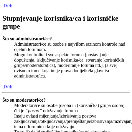
Vrh
Stupnjevanje korisnika/ca i korisničke
grupe
Što su administratori/ce?
Administratori/ce su osobe s najvišom razinom kontrole nad
cijelim forumom.
Mogu kontrolirati sve aspekte foruma [postavljanje
dopuštenja, isključivanje korisnika/ca, stvaranje korisničkih
grupa/moderatora(ica), moderiranje foruma itd.], [a sve]
ovisno o tome koja im je prava dodijelio/la glavni/a
administrator/ica.
Vrh
Što su moderatori/ce?
Moderatori/ce su osobe [osoba ili (korisnička) grupa osoba]
čiji je
“posao”
održavanje foruma.
Imaju ovlasti mijenjanja/izbrisivanja postova,
zaključavanja/otključavanja/premještanja/izbrisivanja/razdvajan
tema u forumima koje održavaju.
Tu su (i) da bi spriječili/e korisnike/ce od skretanja s