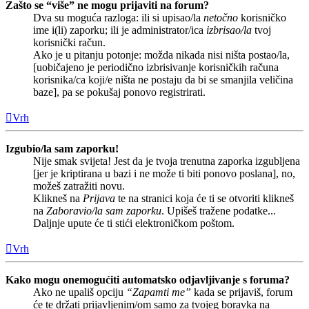
Zašto se “više” ne mogu prijaviti na forum?
Dva su moguća razloga: ili si upisao/la
netočno
korisničko
ime i(li) zaporku; ili je administrator/ica
izbrisao/la
tvoj
korisnički račun.
Ako je u pitanju potonje: možda nikada nisi ništa postao/la,
[uobičajeno je periodično izbrisivanje korisničkih računa
korisnika/ca koji/e ništa ne postaju da bi se smanjila veličina
baze], pa se pokušaj ponovo registrirati.
Vrh
Izgubio/la sam zaporku!
Nije smak svijeta! Jest da je tvoja trenutna zaporka izgubljena
[jer je kriptirana u bazi i ne može ti biti ponovo poslana], no,
možeš zatražiti novu.
Klikneš na
Prijava
te na stranici koja će ti se otvoriti klikneš
na
Zaboravio/la sam zaporku
. Upišeš tražene podatke...
Daljnje upute će ti stići elektroničkom poštom.
Vrh
Kako mogu onemogućiti automatsko odjavljivanje s foruma?
Ako ne upališ opciju
“Zapamti me”
kada se prijaviš, forum
će te držati prijavljenim/om samo za tvojeg boravka na