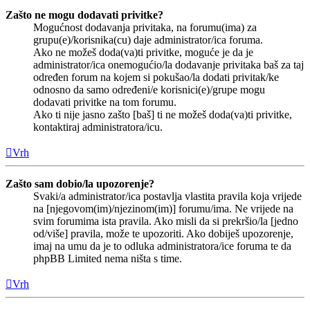
Zašto ne mogu dodavati privitke?
Mogućnost dodavanja privitaka, na forumu(ima) za
grupu(e)/korisnika(cu) daje administrator/ica foruma.
Ako ne možeš doda(va)ti privitke, moguće je da je
administrator/ica onemogućio/la dodavanje privitaka baš za taj
određen forum na kojem si pokušao/la dodati privitak/ke
odnosno da samo određeni/e korisnici(e)/grupe mogu
dodavati privitke na tom forumu.
Ako ti nije jasno zašto [baš] ti ne možeš doda(va)ti privitke,
kontaktiraj administratora/icu.
Vrh
Zašto sam dobio/la upozorenje?
Svaki/a administrator/ica postavlja vlastita pravila koja vrijede
na [njegovom(im)/njezinom(im)] forumu/ima. Ne vrijede na
svim forumima ista pravila. Ako misli da si prekršio/la [jedno
od/više] pravila, može te upozoriti. Ako dobiješ upozorenje,
imaj na umu da je to odluka administratora/ice foruma te da
phpBB Limited nema ništa s time.
Vrh