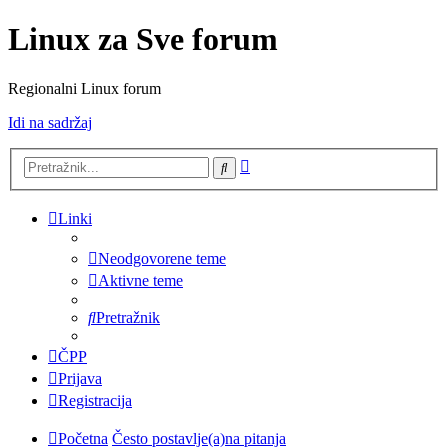
Linux za Sve forum
Regionalni Linux forum
Idi na sadržaj
Napredno
Pretražnik
pretraživanje
Linki
Neodgovorene teme
Aktivne teme
Pretražnik
ČPP
Prijava
Registracija
Početna
Često postavlje(a)na pitanja