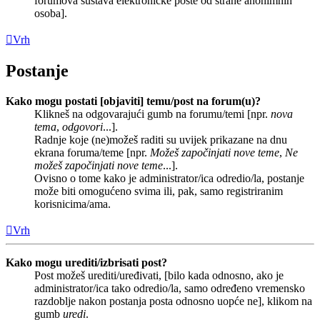
forumova sustava elektroničke pošte od strane anonimnih
osoba].
Vrh
Postanje
Kako mogu postati [objaviti] temu/post na forum(u)?
Klikneš na odgovarajući gumb na forumu/temi [npr.
nova
tema
,
odgovori
...].
Radnje koje (ne)možeš raditi su uvijek prikazane na dnu
ekrana foruma/teme [npr.
Možeš započinjati nove teme
,
Ne
možeš započinjati nove teme
...].
Ovisno o tome kako je administrator/ica odredio/la, postanje
može biti omogućeno svima ili, pak, samo registriranim
korisnicima/ama.
Vrh
Kako mogu urediti/izbrisati post?
Post možeš urediti/uređivati, [bilo kada odnosno, ako je
administrator/ica tako odredio/la, samo određeno vremensko
razdoblje nakon postanja posta odnosno uopće ne], klikom na
gumb
uredi
.