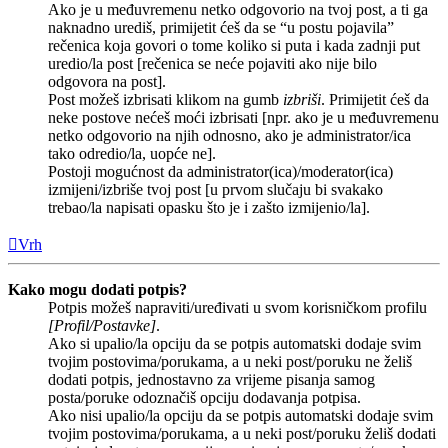
Ako je u međuvremenu netko odgovorio na tvoj post, a ti ga
naknadno urediš, primijetit ćeš da se “u postu pojavila”
rečenica koja govori o tome koliko si puta i kada zadnji put
uredio/la post [rečenica se neće pojaviti ako nije bilo
odgovora na post].
Post možeš izbrisati klikom na gumb
izbriši
. Primijetit ćeš da
neke postove nećeš moći izbrisati [npr. ako je u međuvremenu
netko odgovorio na njih odnosno, ako je administrator/ica
tako odredio/la, uopće ne].
Postoji mogućnost da administrator(ica)/moderator(ica)
izmijeni/izbriše tvoj post [u prvom slučaju bi svakako
trebao/la napisati opasku što je i zašto izmijenio/la].
Vrh
Kako mogu dodati potpis?
Potpis možeš napraviti/uređivati u svom korisničkom profilu
[Profil/Postavke]
.
Ako si upalio/la opciju da se potpis automatski dodaje svim
tvojim postovima/porukama, a u neki post/poruku ne želiš
dodati potpis, jednostavno za vrijeme pisanja samog
posta/poruke odoznačiš opciju dodavanja potpisa.
Ako nisi upalio/la opciju da se potpis automatski dodaje svim
tvojim postovima/porukama, a u neki post/poruku želiš dodati