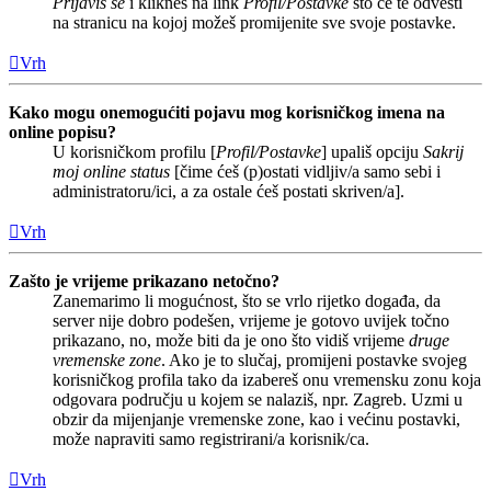
Prijaviš se
i klikneš na link
Profil/Postavke
što će te odvesti
na stranicu na kojoj možeš promijenite sve svoje postavke.
Vrh
Kako mogu onemogućiti pojavu mog korisničkog imena na
online popisu?
U korisničkom profilu [
Profil/Postavke
] upališ opciju
Sakrij
moj online status
[čime ćeš (p)ostati vidljiv/a samo sebi i
administratoru/ici, a za ostale ćeš postati skriven/a].
Vrh
Zašto je vrijeme prikazano netočno?
Zanemarimo li mogućnost, što se vrlo rijetko događa, da
server nije dobro podešen, vrijeme je gotovo uvijek točno
prikazano, no, može biti da je ono što vidiš vrijeme
druge
vremenske zone
. Ako je to slučaj, promijeni postavke svojeg
korisničkog profila tako da izabereš onu vremensku zonu koja
odgovara području u kojem se nalaziš, npr. Zagreb. Uzmi u
obzir da mijenjanje vremenske zone, kao i većinu postavki,
može napraviti samo registrirani/a korisnik/ca.
Vrh