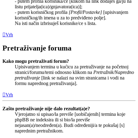
- putem profila korisnika/ce [klikom na link dodaješ ga/ju na
listu prijatelja(ica)/gnjavatora(ica)];
- putem korisničkog profila
[Profil/Postavke]
[upisivanjem
korisničkog/ih imena u za to predviđeno polje].
Na isti način izbrisuješ korisnike/ce s lista.
Vrh
Pretraživanje foruma
Kako mogu pretraživati forum?
Upisivanjem termina u kućicu za pretraživanje na početnoj
stranici/forumu/temi odnosno klikom na
Pretražnik/Napredno
pretraživanje
[link se nalazi na svim stranicama i vodi na
formu naprednog pretraživanja].
Vrh
Zašto pretraživanje nije dalo rezultat(a)e?
Vjerojatno si upisao/la previše [uobičajenih] termina koje
phpBB ne indeksira ili si bio/la previše
nejasan(a)/neodređen(a). Budi određeniji/a te pokušaj [s]
naprednim pretražnikom.