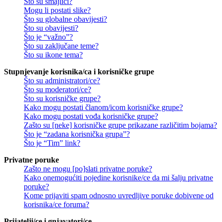
Što su smajlići?
Mogu li postati slike?
Što su globalne obavijesti?
Što su obavijesti?
Što je “važno”?
Što su zaključane teme?
Što su ikone tema?
Stupnjevanje korisnika/ca i korisničke grupe
Što su administratori/ce?
Što su moderatori/ce?
Što su korisničke grupe?
Kako mogu postati članom/icom korisničke grupe?
Kako mogu postati vođa korisničke grupe?
Zašto su [neke] korisničke grupe prikazane različitim bojama?
Što je “zadana korisnička grupa”?
Što je “Tim” link?
Privatne poruke
Zašto ne mogu [po]slati privatne poruke?
Kako onemogućiti pojedine korisnike/ce da mi šalju privatne
poruke?
Kome prijaviti spam odnosno uvredljive poruke dobivene od
korisnika/ce foruma?
Prijatelji/ce i gnjavatori/ce