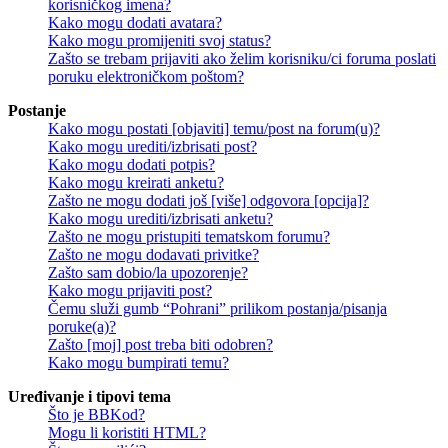
korisničkog imena?
Kako mogu dodati avatara?
Kako mogu promijeniti svoj status?
Zašto se trebam prijaviti ako želim korisniku/ci foruma poslati
poruku elektroničkom poštom?
Postanje
Kako mogu postati [objaviti] temu/post na forum(u)?
Kako mogu urediti/izbrisati post?
Kako mogu dodati potpis?
Kako mogu kreirati anketu?
Zašto ne mogu dodati još [više] odgovora [opcija]?
Kako mogu urediti/izbrisati anketu?
Zašto ne mogu pristupiti tematskom forumu?
Zašto ne mogu dodavati privitke?
Zašto sam dobio/la upozorenje?
Kako mogu prijaviti post?
Čemu služi gumb “Pohrani” prilikom postanja/pisanja
poruke(a)?
Zašto [moj] post treba biti odobren?
Kako mogu bumpirati temu?
Uređivanje i tipovi tema
Što je BBKod?
Mogu li koristiti HTML?