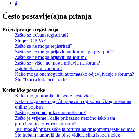
Pretražnik
Često postavlje(a)na pitanja
Prijavljivanje i registracija
Zašto se trebam registrirati?
Što je COPPA?
Zašto se ne mogu registrirati?
Zašto se ne mogu prijaviti na forum “po prvi put”?
Zašto se ne mogu prijaviti na forum?
Zašto se “više” ne mogu prijaviti na forum?
Izgubio/la sam zaporku!
Kako mogu onemogućiti automatsko odjavljivanje s foruma?
Što “Izbriši kolačiće” radi?
Korisničke postavke
Kako mogu promijeniti svoje postavke?
Kako mogu onemogućiti pojavu mog korisničkog imena na
online popisu?
Zašto je vrijeme prikazano netočno?
Zašto je vrijeme i dalje prikazano netočno iako sam
promijenio/la vremensku zonu?
Je li moguć prikaz sučelja foruma na drugom/im jeziku/cima?
Što trebam napraviti da bi se vidjela slika ispod mojeg