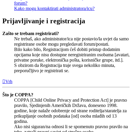
forum?
Kako mogu kontaktirati administratora/icu?
Prijavljivanje i registracija
Zašto se trebam registrirati?
Ne trebaš, ako administrator/ica nije postavio/la uvjet da samo
registrirane osobe mogu pregledavati forum/postati.
Bilo kako bilo, Registracijom ćeš dobiti pristup dodatnim
opcijama koje nisu dostupne neregistriranim osobama [avatari,
privatne poruke, elektronička pošta, korisničke grupe, itd.].
S obzirom da Registracija traje svega nekoliko minuta,
preporučljivo je registrirati se.
Vrh
Što je COPPA?
COPPA [Child Online Privacy and Protection Act] je pravno
pravilo, Sjedinjenih Američkih Država, doneseno 1998.
godine, koje nalaže odobrenje od strane roditelja/staratelja za
prikupljanje osobnih podataka [od] osoba mlađih od 13
godina.
Ako nisi siguran/na odnosi li se spomenuto pravno pravilo na
tebe, zatraži pravni savjet od stručne osobe.