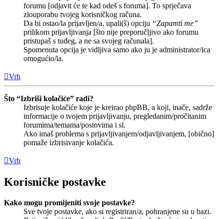
forumu [odjavit će te kad odeš s foruma]. To sprječava
zlouporabu tvojeg korisničkog računa.
Da bi ostao/la prijavljen/a, upali(š) opciju
“Zapamti me”
prilikom prijavljivanja [što nije preporučljivo ako forumu
pristupaš s tuđeg, a ne sa svojeg računala].
Spomenuta opcija je vidljiva samo ako ju je administrator/ica
omogućio/la.
Vrh
Što “Izbriši kolačiće” radi?
Izbrisuje kolačiće koje je kreirao phpBB, a koji, inače, sadrže
informacije o tvojem prijavljivanju, pregledanim/pročitanim
forumima/temama/postovima i sl.
Ako imaš problema s prijavljivanjem/odjavljivanjem, [obično]
pomaže izbrisivanje kolačića.
Vrh
Korisničke postavke
Kako mogu promijeniti svoje postavke?
Sve tvoje postavke, ako si registriran/a, pohranjene su u bazi.