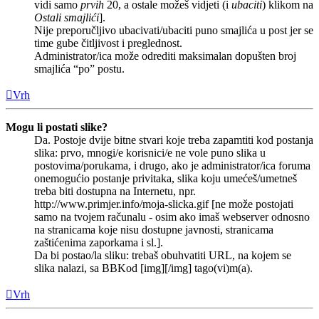
vidi samo
prvih
20, a ostale možeš vidjeti (i
ubaciti
) klikom na
Ostali smajlići
].
Nije preporučljivo ubacivati/ubaciti puno smajlića u post jer se
time gube čitljivost i preglednost.
Administrator/ica može odrediti maksimalan dopušten broj
smajlića “po” postu.
Vrh
Mogu li postati slike?
Da. Postoje dvije bitne stvari koje treba zapamtiti kod postanja
slika: prvo, mnogi/e korisnici/e ne vole puno slika u
postovima/porukama, i drugo, ako je administrator/ica foruma
onemogućio postanje privitaka, slika koju umećeš/umetneš
treba biti dostupna na Internetu, npr.
http://www.primjer.info/moja-slicka.gif [ne može postojati
samo na tvojem računalu - osim ako imaš webserver odnosno
na stranicama koje nisu dostupne javnosti, stranicama
zaštićenima zaporkama i sl.].
Da bi postao/la sliku: trebaš obuhvatiti URL, na kojem se
slika nalazi, sa BBKod [img][/img] tago(vi)m(a).
Vrh