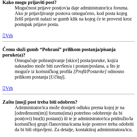
Kako mogu prijaviti post?
Mogućnost prijave post(ov)a daje administrator/ica foruma.
Ako je prijavljivanje postova omogućeno, kod posta kojeg
želiš prijaviti nalazi se gumb klik na kojeg će te provesti kroz
postupak prijave posta.
Vrh
Čemu služi gumb “Pohrani” prilikom postanja/pisanja
poruke(a)?
Omogućuje pohranjivanje [skice] posta/poruke, koji/a
naknadno može biti završen/a i postan/poslana, a što je
moguće iz korisničkog profila
[Profil/Postavke]
odnosno
prilikom postanja [
Učitaj
].
Vrh
Zašto [moj] post treba biti odobren?
Administrator/ica može donijeti odluku prema kojoj je na
[određenom(im)] forumu(ima) potrebno odobrenje da bi
post(ovi) bio(li) postan(i) ili te je administrator/ica pridružio/la
korisničkoj grupi članovima/icama koje postove treba odobriti
da bi bili objavljeni. Za detalje, kontaktiraj administratora/icu.