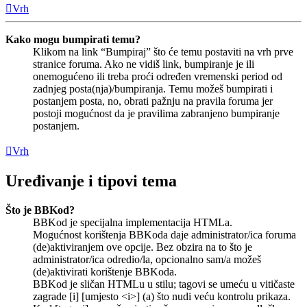
Vrh
Kako mogu bumpirati temu?
Klikom na link “Bumpiraj” što će temu postaviti na vrh prve
stranice foruma. Ako ne vidiš link, bumpiranje je ili
onemogućeno ili treba proći određen vremenski period od
zadnjeg posta(nja)/bumpiranja. Temu možeš bumpirati i
postanjem posta, no, obrati pažnju na pravila foruma jer
postoji mogućnost da je pravilima zabranjeno bumpiranje
postanjem.
Vrh
Uređivanje i tipovi tema
Što je BBKod?
BBKod je specijalna implementacija HTMLa.
Mogućnost korištenja BBKoda daje administrator/ica foruma
(de)aktiviranjem ove opcije. Bez obzira na to što je
administrator/ica odredio/la, opcionalno sam/a možeš
(de)aktivirati korištenje BBKoda.
BBKod je sličan HTMLu u stilu; tagovi se umeću u vitičaste
zagrade [i] [umjesto <i>] (a) što nudi veću kontrolu prikaza.