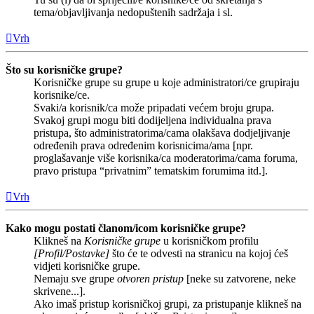
tema/objavljivanja nedopuštenih sadržaja i sl.
Vrh
Što su korisničke grupe?
Korisničke grupe su grupe u koje administratori/ce grupiraju
korisnike/ce.
Svaki/a korisnik/ca može pripadati većem broju grupa.
Svakoj grupi mogu biti dodijeljena individualna prava
pristupa, što administratorima/cama olakšava dodjeljivanje
određenih prava određenim korisnicima/ama [npr.
proglašavanje više korisnika/ca moderatorima/cama foruma,
pravo pristupa “privatnim” tematskim forumima itd.].
Vrh
Kako mogu postati članom/icom korisničke grupe?
Klikneš na
Korisničke grupe
u korisničkom profilu
[Profil/Postavke]
što će te odvesti na stranicu na kojoj ćeš
vidjeti korisničke grupe.
Nemaju sve grupe
otvoren pristup
[neke su zatvorene, neke
skrivene...].
Ako imaš pristup korisničkoj grupi, za pristupanje klikneš na