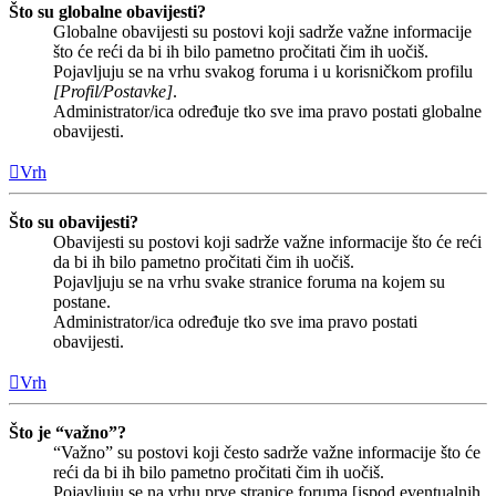
Što su globalne obavijesti?
Globalne obavijesti su postovi koji sadrže važne informacije
što će reći da bi ih bilo pametno pročitati čim ih uočiš.
Pojavljuju se na vrhu svakog foruma i u korisničkom profilu
[Profil/Postavke]
.
Administrator/ica određuje tko sve ima pravo postati globalne
obavijesti.
Vrh
Što su obavijesti?
Obavijesti su postovi koji sadrže važne informacije što će reći
da bi ih bilo pametno pročitati čim ih uočiš.
Pojavljuju se na vrhu svake stranice foruma na kojem su
postane.
Administrator/ica određuje tko sve ima pravo postati
obavijesti.
Vrh
Što je “važno”?
“Važno” su postovi koji često sadrže važne informacije što će
reći da bi ih bilo pametno pročitati čim ih uočiš.
Pojavljuju se na vrhu prve stranice foruma [ispod eventualnih