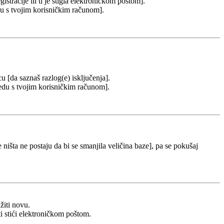
stracije ili ti je stigla elektroničkom poštom].
redu s tvojim korisničkim računom].
cu [da saznaš razlog(e) isključenja].
u redu s tvojim korisničkim računom].
 ništa ne postaju da bi se smanjila veličina baze], pa se pokušaj
žiti novu.
ti stići elektroničkom poštom.