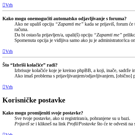
Vrh
Kako mogu onemogućiti automatsko odjavljivanje s foruma?
Ako ne upališ opciju
“Zapamti me”
kada se prijaviš, forum će
računa.
Da bi ostao/la prijavljen/a, upali(š) opciju
“Zapamti me”
prilik
Spomenuta opcija je vidljiva samo ako ju je administrator/ica o
Vrh
Što “Izbriši kolačiće” radi?
Izbrisuje kolačiće koje je kreirao phpBB, a koji, inače, sadrže
Ako imaš problema s prijavljivanjem/odjavljivanjem, [obično] p
Vrh
Korisničke postavke
Kako mogu promijeniti svoje postavke?
Sve tvoje postavke, ako si registriran/a, pohranjene su u bazi.
Prijaviš se
i klikneš na link
Profil/Postavke
što će te odvesti na
Vrh