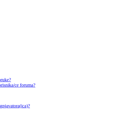
oruke?
risnika/ce foruma?
/gnjavatora(ica)?