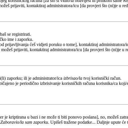
eg korisničkog računa [za što si vidio/la obavijest ili prilikom same Regi
ožeš prijaviti, kontaktiraj administratora/icu [da provjeri što (ni)je u 
aš se registrirati.
ičko ime i zaporku.
od prijavljivanja ćeš vidjeti poruku o tome], kontaktiraj administratora/i
e možeš prijaviti, kontaktiraj administratora/icu [da provjeri što (ni)je 
li) zaporku; ili je administrator/ica
izbrisao/la
tvoj korisnički račun.
ičajeno je periodično izbrisivanje korisničkih računa korisnika/ca koji/e
er je kriptirana u bazi i ne može ti biti ponovo poslana], no, možeš zatra
a
Zaboravio/la sam zaporku
. Upišeš tražene podatke... Daljnje upute će 