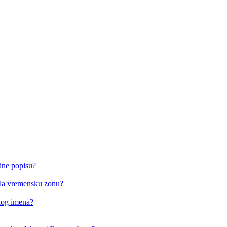
ine popisu?
o/la vremensku zonu?
čkog imena?