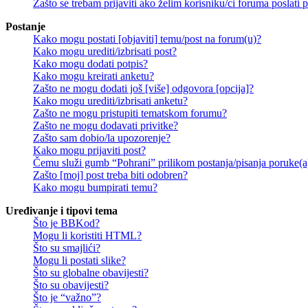
Zašto se trebam prijaviti ako želim korisniku/ci foruma poslat
Postanje
Kako mogu postati [objaviti] temu/post na forum(u)?
Kako mogu urediti/izbrisati post?
Kako mogu dodati potpis?
Kako mogu kreirati anketu?
Zašto ne mogu dodati još [više] odgovora [opcija]?
Kako mogu urediti/izbrisati anketu?
Zašto ne mogu pristupiti tematskom forumu?
Zašto ne mogu dodavati privitke?
Zašto sam dobio/la upozorenje?
Kako mogu prijaviti post?
Čemu služi gumb “Pohrani” prilikom postanja/pisanja poruke(a
Zašto [moj] post treba biti odobren?
Kako mogu bumpirati temu?
Uređivanje i tipovi tema
Što je BBKod?
Mogu li koristiti HTML?
Što su smajlići?
Mogu li postati slike?
Što su globalne obavijesti?
Što su obavijesti?
Što je “važno”?