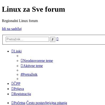
Linux za Sve forum
Regionalni Linux forum
Idi na sadržaj
Napredno
Pretražnik
pretraživanje
Linki
Neodgovorene teme
Aktivne teme
Pretražnik
ČPP
Prijava
Registracija
Početna
Često postavlje(a)na pitanja