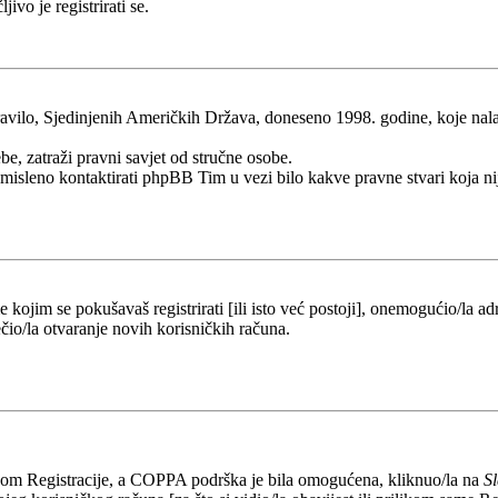
ivo je registrirati se.
ilo, Sjedinjenih Američkih Država, doneseno 1998. godine, koje nalaže 
be, zatraži pravni savjet od stručne osobe.
esmisleno kontaktirati phpBB Tim u vezi bilo kakve pravne stvari koj
kojim se pokušavaš registrirati [ili isto već postoji], onemogućio/la adr
čio/la otvaranje novih korisničkih računa.
likom Registracije, a COPPA podrška je bila omogućena, kliknuo/la na
S