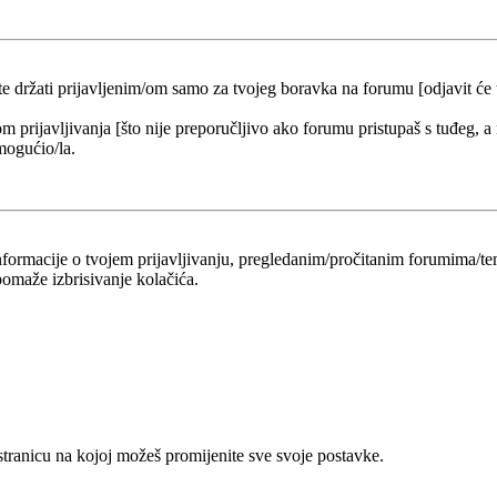
 te držati prijavljenim/om samo za tvojeg boravka na forumu [odjavit će
om prijavljivanja [što nije preporučljivo ako forumu pristupaš s tuđeg, a
mogućio/la.
 informacije o tvojem prijavljivanju, pregledanim/pročitanim forumima/t
omaže izbrisivanje kolačića.
 stranicu na kojoj možeš promijenite sve svoje postavke.