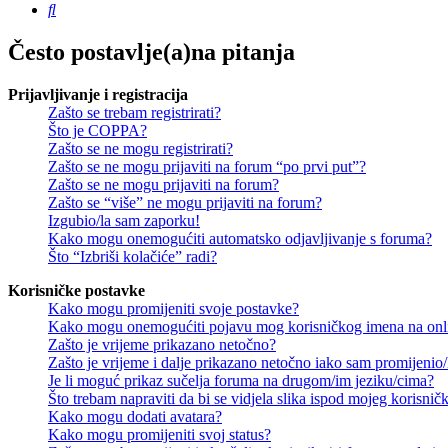
Pretražnik
Često postavlje(a)na pitanja
Prijavljivanje i registracija
Zašto se trebam registrirati?
Što je COPPA?
Zašto se ne mogu registrirati?
Zašto se ne mogu prijaviti na forum “po prvi put”?
Zašto se ne mogu prijaviti na forum?
Zašto se “više” ne mogu prijaviti na forum?
Izgubio/la sam zaporku!
Kako mogu onemogućiti automatsko odjavljivanje s foruma?
Što “Izbriši kolačiće” radi?
Korisničke postavke
Kako mogu promijeniti svoje postavke?
Kako mogu onemogućiti pojavu mog korisničkog imena na onl
Zašto je vrijeme prikazano netočno?
Zašto je vrijeme i dalje prikazano netočno iako sam promijeni
Je li moguć prikaz sučelja foruma na drugom/im jeziku/cima?
Što trebam napraviti da bi se vidjela slika ispod mojeg korisni
Kako mogu dodati avatara?
Kako mogu promijeniti svoj status?