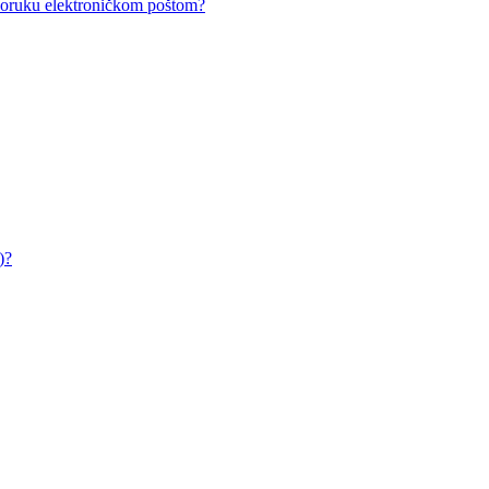
i poruku elektroničkom poštom?
)?