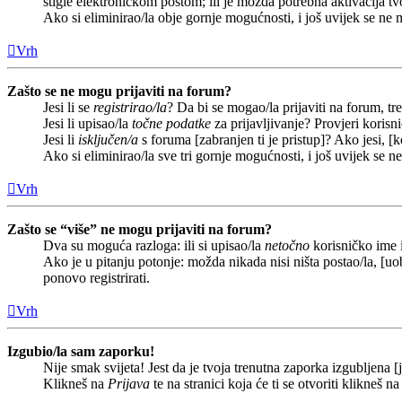
stigle elektroničkom poštom; ili je možda potrebna aktivacija tvoj
Ako si eliminirao/la obje gornje mogućnosti, i još uvijek se ne m
Vrh
Zašto se ne mogu prijaviti na forum?
Jesi li se
registrirao/la
? Da bi se mogao/la prijaviti na forum, treb
Jesi li upisao/la
točne podatke
za prijavljivanje? Provjeri korisn
Jesi li
isključen/a
s foruma [zabranjen ti je pristup]? Ako jesi, [k
Ako si eliminirao/la sve tri gornje mogućnosti, i još uvijek se n
Vrh
Zašto se “više” ne mogu prijaviti na forum?
Dva su moguća razloga: ili si upisao/la
netočno
korisničko ime i(
Ako je u pitanju potonje: možda nikada nisi ništa postao/la, [uob
ponovo registrirati.
Vrh
Izgubio/la sam zaporku!
Nije smak svijeta! Jest da je tvoja trenutna zaporka izgubljena [j
Klikneš na
Prijava
te na stranici koja će ti se otvoriti klikneš n