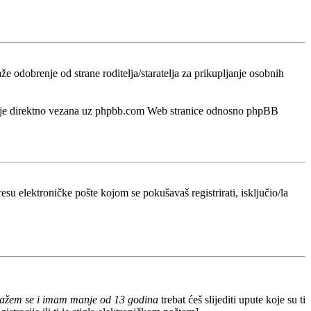
odobrenje od strane roditelja/staratelja za prikupljanje osobnih
a nije direktno vezana uz phpbb.com Web stranice odnosno phpBB
esu elektroničke pošte kojom se pokušavaš registrirati, isključio/la
lažem se i imam manje od 13 godina
trebat ćeš slijediti upute koje su ti