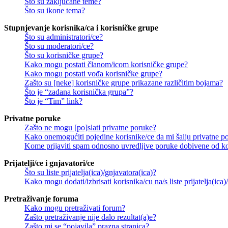
Što su zaključane teme?
Što su ikone tema?
Stupnjevanje korisnika/ca i korisničke grupe
Što su administratori/ce?
Što su moderatori/ce?
Što su korisničke grupe?
Kako mogu postati članom/icom korisničke grupe?
Kako mogu postati vođa korisničke grupe?
Zašto su [neke] korisničke grupe prikazane različitim bojama?
Što je “zadana korisnička grupa”?
Što je “Tim” link?
Privatne poruke
Zašto ne mogu [po]slati privatne poruke?
Kako onemogućiti pojedine korisnike/ce da mi šalju privatne p
Kome prijaviti spam odnosno uvredljive poruke dobivene od ko
Prijatelji/ce i gnjavatori/ce
Što su liste prijatelja(ica)/gnjavatora(ica)?
Kako mogu dodati/izbrisati korisnika/cu na/s liste prijatelja(ica)
Pretraživanje foruma
Kako mogu pretraživati forum?
Zašto pretraživanje nije dalo rezultat(a)e?
Zašto mi se “pojavila” prazna stranica?