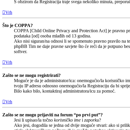
S obzirom da Registracija traje svega nekoliko minuta, preporučlj
Vrh
Što je COPPA?
COPPA [Child Online Privacy and Protection Act] je pravno prav
podataka [od] osoba mlađih od 13 godina.
Ako nisi siguran/na odnosi li se spomenuto pravno pravilo na te
phpBB Tim ne daje pravne savjete što će reći da je potpuno b
softver.
Vrh
Zašto se ne mogu registrirati?
Moguće je da je administrator/ica: onemogućio/la korisničko ime 
tvoju IP adresu odnosno onemogućio/la Registraciju da bi sprije
Bilo kako bilo, kontaktiraj administratora/icu za pomoć.
Vrh
Zašto se ne mogu prijaviti na forum “po prvi put”?
Jesi li upisao/la točno
korisničko ime
i
zaporku
?
Ako jesi, dogodila se jedna od dvije moguće stvari: ako si pri