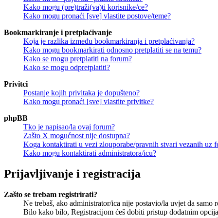
Kako mogu (pre)traži(va)ti korisnike/ce?
Kako mogu pronaći [sve] vlastite postove/teme?
Bookmarkiranje i pretplaćivanje
Koja je razlika između bookmarkiranja i pretplaćivanja?
Kako mogu bookmarkirati odnosno pretplatiti se na temu?
Kako se mogu pretplatiti na forum?
Kako se mogu odpretplatiti?
Privitci
Postanje kojih privitaka je dopušteno?
Kako mogu pronaći [sve] vlastite privitke?
phpBB
Tko je napisao/la ovaj forum?
Zašto X mogućnost nije dostupna?
Koga kontaktirati u vezi zlouporabe/pravnih stvari vezanih uz 
Kako mogu kontaktirati administratora/icu?
Prijavljivanje i registracija
Zašto se trebam registrirati?
Ne trebaš, ako administrator/ica nije postavio/la uvjet da samo 
Bilo kako bilo, Registracijom ćeš dobiti pristup dodatnim opcija