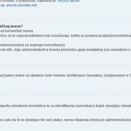
hrvatski, u potpunosti, napravila je:
Ančica Sečan
.
 sa:
ancica.sunceko.net
.
sničkog imena?
pod korisničkih imena.
ično su to zvjezdice/blokovi koji označavaju: koliko je postova postao/la korisnik/c
instvena/osobna za svakog/u korisnika/cu].
sti istih, daje administrator/ica foruma [slobodno ga/ju kontaktiraj (sa) zamolbom o 
ke]
putem jedne od sljedeće četiri metode: korištenjem Gravatara, (iza)biranjem iz
stao/la određeni/a korisnik/ca te za identifikaciju korisnika/ca koji/e obavljaju odr
o zato da bi se dosegao što veći status, nema nikakvog smisla jer administratori