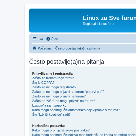
Linux za Sve foru
Regionalni Linux forum
Linki
ČPP
Početna
Često postavlje(a)na pitanja
Često postavlje(a)na pitanja
Prijavljivanje i registracija
Zašto se trebam registrirati?
Što je COPPA?
Zašto se ne mogu registrirati?
Zašto se ne mogu prijaviti na forum “po prvi put”?
Zašto se ne mogu prijaviti na forum?
Zašto se “više” ne mogu prijaviti na forum?
Izgubio/la sam zaporku!
Kako mogu onemogućiti automatsko odjavljivanje s foruma?
Što “Izbriši kolačiće” radi?
Korisničke postavke
Kako mogu promijeniti svoje postavke?
Kako mogu onemogućiti pojavu mog korisničkog imena na online popi