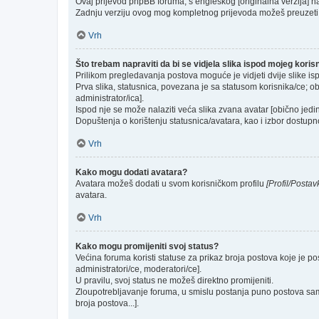
Ovaj prijevod phpBB foruma, s engleskog [originalna verzija] na 
Zadnju verziju ovog mog kompletnog prijevoda možeš preuzeti
Vrh
Što trebam napraviti da bi se vidjela slika ispod mojeg kori
Prilikom pregledavanja postova moguće je vidjeti dvije slike is
Prva slika, statusnica, povezana je sa statusom korisnika/ce; ob
administrator/ica].
Ispod nje se može nalaziti veća slika zvana avatar [obično jed
Dopuštenja o korištenju statusnica/avatara, kao i izbor dostupno
Vrh
Kako mogu dodati avatara?
Avatara možeš dodati u svom korisničkom profilu
[Profil/Postav
avatara.
Vrh
Kako mogu promijeniti svoj status?
Većina foruma koristi statuse za prikaz broja postova koje je po
administratori/ce, moderatori/ce].
U pravilu, svoj status ne možeš direktno promijeniti.
Zloupotrebljavanje foruma, u smislu postanja puno postova sam
broja postova...].