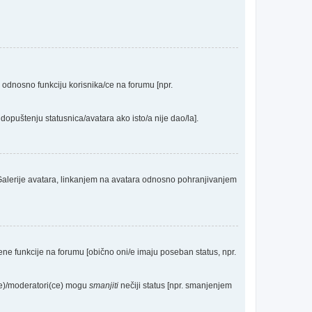
a odnosno funkciju korisnika/ce na forumu [npr.
dopuštenju statusnica/avatara ako isto/a nije dao/la].
 Galerije avatara, linkanjem na avatara odnosno pohranjivanjem
eđene funkcije na forumu [obično oni/e imaju poseban status, npr.
(ce)/moderatori(ce) mogu
smanjiti
nečiji status [npr. smanjenjem