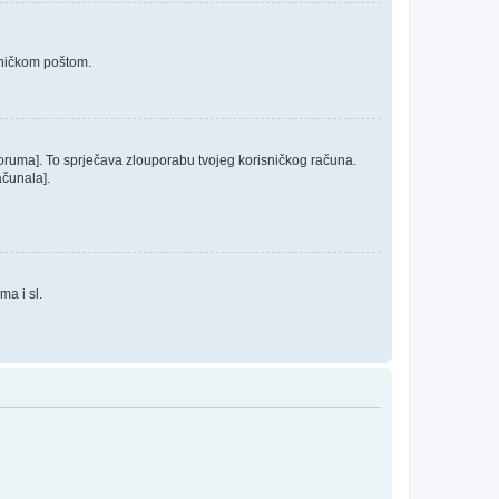
roničkom poštom.
 foruma]. To sprječava zlouporabu tvojeg korisničkog računa.
ačunala].
ma i sl.