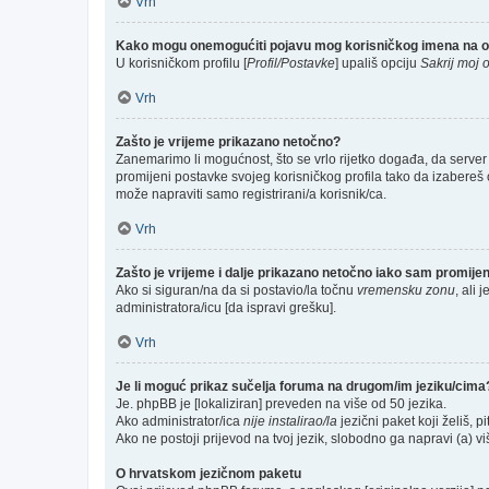
Vrh
Kako mogu onemogućiti pojavu mog korisničkog imena na o
U korisničkom profilu [
Profil/Postavke
] upališ opciju
Sakrij moj o
Vrh
Zašto je vrijeme prikazano netočno?
Zanemarimo li mogućnost, što se vrlo rijetko događa, da server 
promijeni postavke svojeg korisničkog profila tako da izabere
može napraviti samo registrirani/a korisnik/ca.
Vrh
Zašto je vrijeme i dalje prikazano netočno iako sam promij
Ako si siguran/na da si postavio/la točnu
vremensku zonu
, ali 
administratora/icu [da ispravi grešku].
Vrh
Je li moguć prikaz sučelja foruma na drugom/im jeziku/cima
Je. phpBB je [lokaliziran] preveden na više od 50 jezika.
Ako administrator/ica
nije instalirao/la
jezični paket koji želiš, pi
Ako ne postoji prijevod na tvoj jezik, slobodno ga napravi (a) 
O hrvatskom jezičnom paketu