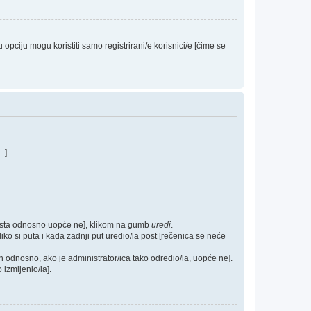
ciju mogu koristiti samo registrirani/e korisnici/e [čime se
...].
posta odnosno uopće ne], klikom na gumb
uredi
.
ko si puta i kada zadnji put uredio/la post [rečenica se neće
h odnosno, ako je administrator/ica tako odredio/la, uopće ne].
 izmijenio/la].