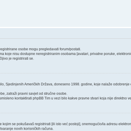
 registrirane osobe mogu pregledavati forum/postati.
ma koje nisu dostupne neregistriranim osobama [avatari, privatne poruke, elektroničk
ivo je registrirati se.
ilo, Sjedinjenih Američkih Država, doneseno 1998. godine, koje nalaže odobrenje od
be, zatraži pravni savjet od stručne osobe.
smisleno kontaktirati phpBB Tim u vezi bilo kakve pravne stvari koja nije direktn
ojim se pokušavaš registrirati [ili isto već postoji], onemogućio/la adresu elektroni
tvaranje novih korisničkih računa.