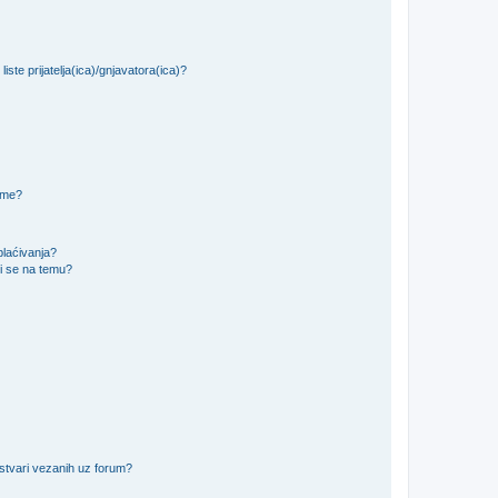
iste prijatelja(ica)/gnjavatora(ica)?
teme?
plaćivanja?
i se na temu?
 stvari vezanih uz forum?