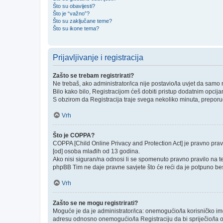
Što su obavijesti?
Što je “važno”?
Što su zaključane teme?
Što su ikone tema?
Prijavljivanje i registracija
Zašto se trebam registrirati?
Ne trebaš, ako administrator/ica nije postavio/la uvjet da samo
Bilo kako bilo, Registracijom ćeš dobiti pristup dodatnim opcija
S obzirom da Registracija traje svega nekoliko minuta, preporučlj
Vrh
Što je COPPA?
COPPA [Child Online Privacy and Protection Act] je pravno prav
[od] osoba mlađih od 13 godina.
Ako nisi siguran/na odnosi li se spomenuto pravno pravilo na te
phpBB Tim ne daje pravne savjete što će reći da je potpuno be
Vrh
Zašto se ne mogu registrirati?
Moguće je da je administrator/ica: onemogućio/la korisničko ime k
adresu odnosno onemogućio/la Registraciju da bi spriječio/la o