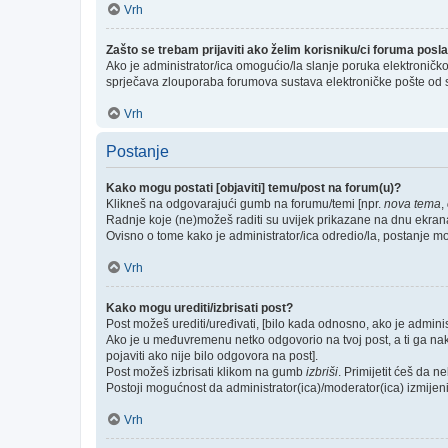
Vrh
Zašto se trebam prijaviti ako želim korisniku/ci foruma pos
Ako je administrator/ica omogućio/la slanje poruka elektroničk
sprječava zlouporaba forumova sustava elektroničke pošte od 
Vrh
Postanje
Kako mogu postati [objaviti] temu/post na forum(u)?
Klikneš na odgovarajući gumb na forumu/temi [npr.
nova tema
,
Radnje koje (ne)možeš raditi su uvijek prikazane na dnu ekran
Ovisno o tome kako je administrator/ica odredio/la, postanje m
Vrh
Kako mogu urediti/izbrisati post?
Post možeš urediti/uređivati, [bilo kada odnosno, ako je admi
Ako je u međuvremenu netko odgovorio na tvoj post, a ti ga nakna
pojaviti ako nije bilo odgovora na post].
Post možeš izbrisati klikom na gumb
izbriši
. Primijetit ćeš da 
Postoji mogućnost da administrator(ica)/moderator(ica) izmijeni/i
Vrh