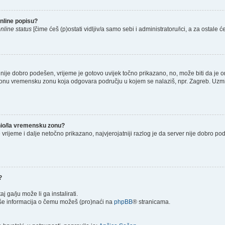
nline popisu?
nline status
[čime ćeš (p)ostati vidljiv/a samo sebi i administratoru/ici, a za ostale će
nije dobro podešen, vrijeme je gotovo uvijek točno prikazano, no, može biti da je o
š onu vremensku zonu koja odgovara području u kojem se nalaziš, npr. Zagreb. Uzmi
enio/la vremensku zonu?
je vrijeme i dalje netočno prikazano, najvjerojatniji razlog je da server nije dobro p
?
taj ga/ju može li ga instalirati.
više informacija o čemu možeš (pro)naći na
phpBB
® stranicama.