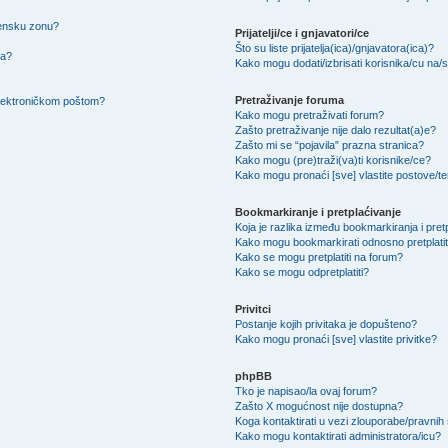
mensku zonu?
Prijatelji/ce i gnjavatori/ce
Što su liste prijatelja(ica)/gnjavatora(ica)?
na?
Kako mogu dodati/izbrisati korisnika/cu na/s l
Pretraživanje foruma
 elektroničkom poštom?
Kako mogu pretraživati forum?
Zašto pretraživanje nije dalo rezultat(a)e?
Zašto mi se “pojavila” prazna stranica?
Kako mogu (pre)traži(va)ti korisnike/ce?
Kako mogu pronaći [sve] vlastite postove/
Bookmarkiranje i pretplaćivanje
Koja je razlika između bookmarkiranja i pret
Kako mogu bookmarkirati odnosno pretplatit
Kako se mogu pretplatiti na forum?
Kako se mogu odpretplatiti?
Privitci
Postanje kojih privitaka je dopušteno?
Kako mogu pronaći [sve] vlastite privitke?
phpBB
Tko je napisao/la ovaj forum?
Zašto X mogućnost nije dostupna?
Koga kontaktirati u vezi zlouporabe/pravnih
Kako mogu kontaktirati administratora/icu?