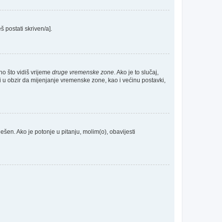
š postati skriven/a].
no što vidiš vrijeme
druge vremenske zone
. Ako je to slučaj,
 u obzir da mijenjanje vremenske zone, kao i većinu postavki,
odešen. Ako je potonje u pitanju, molim(o), obavijesti