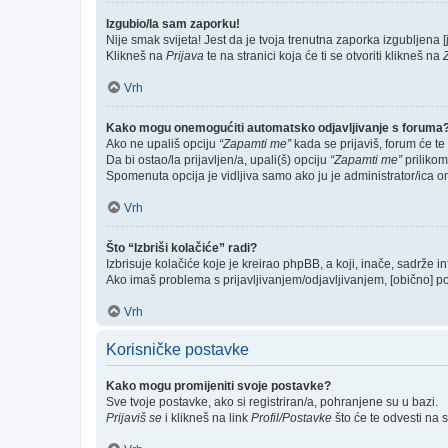
Izgubio/la sam zaporku!
Nije smak svijeta! Jest da je tvoja trenutna zaporka izgubljena [j
Klikneš na
Prijava
te na stranici koja će ti se otvoriti klikneš na
Vrh
Kako mogu onemogućiti automatsko odjavljivanje s foruma
Ako ne upališ opciju
“Zapamti me”
kada se prijaviš, forum će te
Da bi ostao/la prijavljen/a, upali(š) opciju
“Zapamti me”
prilikom
Spomenuta opcija je vidljiva samo ako ju je administrator/ica o
Vrh
Što “Izbriši kolačiće” radi?
Izbrisuje kolačiće koje je kreirao phpBB, a koji, inače, sadrže 
Ako imaš problema s prijavljivanjem/odjavljivanjem, [obično] p
Vrh
Korisničke postavke
Kako mogu promijeniti svoje postavke?
Sve tvoje postavke, ako si registriran/a, pohranjene su u bazi.
Prijaviš se
i klikneš na link
Profil/Postavke
što će te odvesti na 