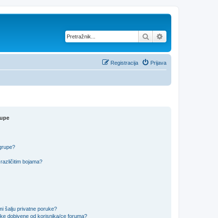
Pretražnik
Napredno pretraž
Registracija
Prijava
rupe
 grupe?
različitim bojama?
i šalju privatne poruke?
uke dobivene od korisnika/ce foruma?