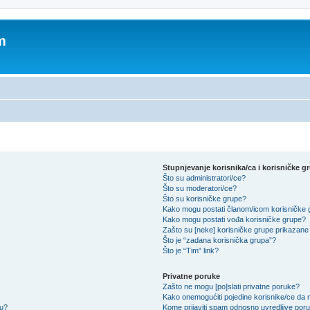
m
Stupnjevanje korisnika/ca i korisničke g
Što su administratori/ce?
Što su moderatori/ce?
Što su korisničke grupe?
Kako mogu postati članom/icom korisničke
Kako mogu postati vođa korisničke grupe?
Zašto su [neke] korisničke grupe prikazane 
Što je “zadana korisnička grupa”?
Što je “Tim” link?
Privatne poruke
Zašto ne mogu [po]slati privatne poruke?
Kako onemogućiti pojedine korisnike/ce da m
su?
Kome prijaviti spam odnosno uvredljive por