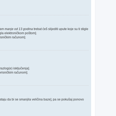
mam manje od 13 godina
trebat ćeš slijediti upute koje su ti stigle
tigla elektroničkom poštom].
orisničkim računom].
razlog(e) isključenja].
 korisničkim računom].
postaju da bi se smanjila veličina baze], pa se pokušaj ponovo