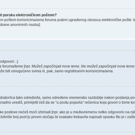
lati poruku elektroničkom poštom?
om poštom korisnicima/ama foruma putem ugrađenog obrasca elektroničke pošte: tu op
strane anonimnih osoba].
odgovori
...].
a foruma/teme [npr.
Možeš započinjati nove teme
,
Ne možeš započinjati nove teme
ože biti omogućeno svima ili, pak, samo registriranim korisnicima/ama.
nistrator/ica tako odredio/la, samo određeno vremensko razdoblje nakon postanja 
dno urediš, primijetit ćeš da se “u postu pojavila” rečenica koja govori o tome koli
neke postove nećeš moći izbrisati [npr. ako je u međuvremenu netko odgovorio na nji
zbriše tvoj post [u prvom slučaju bi svakako trebao/la napisati opasku što je i zašto