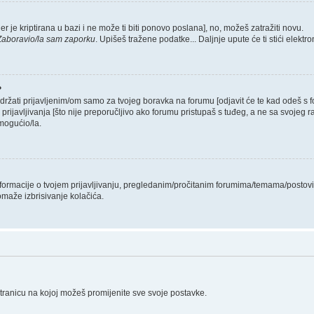
er je kriptirana u bazi i ne može ti biti ponovo poslana], no, možeš zatražiti novu.
Zaboravio/la sam zaporku
. Upišeš tražene podatke... Daljnje upute će ti stići elekt
?
 držati prijavljenim/om samo za tvojeg boravka na forumu [odjavit će te kad odeš s
 prijavljivanja [što nije preporučljivo ako forumu pristupaš s tuđeg, a ne sa svojeg r
mogućio/la.
informacije o tvojem prijavljivanju, pregledanim/pročitanim forumima/temama/postovi
omaže izbrisivanje kolačića.
stranicu na kojoj možeš promijenite sve svoje postavke.