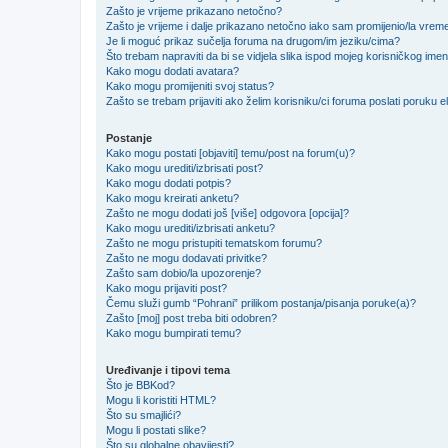
Zašto je vrijeme prikazano netočno?
Zašto je vrijeme i dalje prikazano netočno iako sam promijenio/la vre
Je li moguć prikaz sučelja foruma na drugom/im jeziku/cima?
Što trebam napraviti da bi se vidjela slika ispod mojeg korisničkog ime
Kako mogu dodati avatara?
Kako mogu promijeniti svoj status?
Zašto se trebam prijaviti ako želim korisniku/ci foruma poslati poruku
Postanje
Kako mogu postati [objaviti] temu/post na forum(u)?
Kako mogu urediti/izbrisati post?
Kako mogu dodati potpis?
Kako mogu kreirati anketu?
Zašto ne mogu dodati još [više] odgovora [opcija]?
Kako mogu urediti/izbrisati anketu?
Zašto ne mogu pristupiti tematskom forumu?
Zašto ne mogu dodavati privitke?
Zašto sam dobio/la upozorenje?
Kako mogu prijaviti post?
Čemu služi gumb “Pohrani” prilikom postanja/pisanja poruke(a)?
Zašto [moj] post treba biti odobren?
Kako mogu bumpirati temu?
Uređivanje i tipovi tema
Što je BBKod?
Mogu li koristiti HTML?
Što su smajlići?
Mogu li postati slike?
Što su globalne obavijesti?