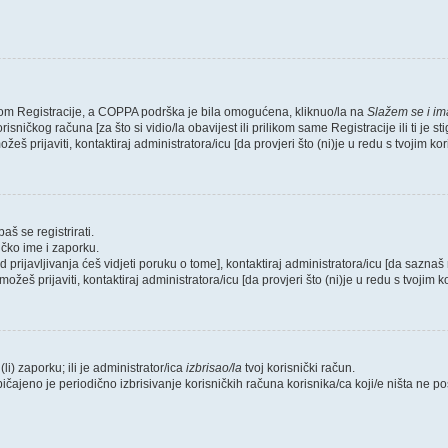
likom Registracije, a COPPA podrška je bila omogućena, kliknuo/la na
Slažem se i i
sničkog računa [za što si vidio/la obavijest ili prilikom same Registracije ili ti je s
žeš prijaviti, kontaktiraj administratora/icu [da provjeri što (ni)je u redu s tvojim k
aš se registrirati.
ičko ime i zaporku.
od prijavljivanja ćeš vidjeti poruku o tome], kontaktiraj administratora/icu [da saznaš 
možeš prijaviti, kontaktiraj administratora/icu [da provjeri što (ni)je u redu s tvojim
li) zaporku; ili je administrator/ica
izbrisao/la
tvoj korisnički račun.
bičajeno je periodično izbrisivanje korisničkih računa korisnika/ca koji/e ništa ne 