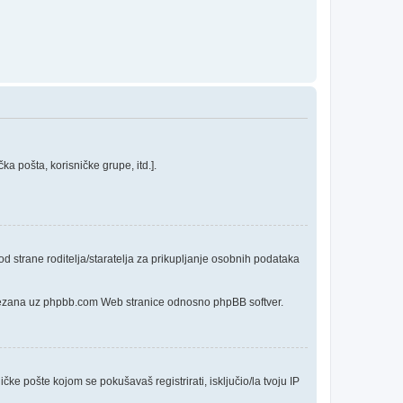
a pošta, korisničke grupe, itd.].
 strane roditelja/staratelja za prikupljanje osobnih podataka
o vezana uz phpbb.com Web stranice odnosno phpBB softver.
čke pošte kojom se pokušavaš registrirati, isključio/la tvoju IP