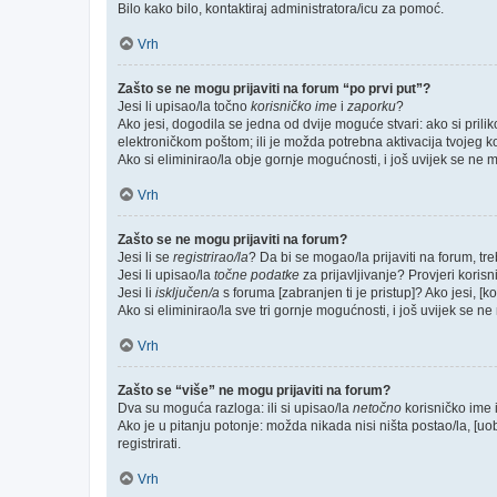
Bilo kako bilo, kontaktiraj administratora/icu za pomoć.
Vrh
Zašto se ne mogu prijaviti na forum “po prvi put”?
Jesi li upisao/la točno
korisničko ime
i
zaporku
?
Ako jesi, dogodila se jedna od dvije moguće stvari: ako si pri
elektroničkom poštom; ili je možda potrebna aktivacija tvojeg kori
Ako si eliminirao/la obje gornje mogućnosti, i još uvijek se ne mo
Vrh
Zašto se ne mogu prijaviti na forum?
Jesi li se
registrirao/la
? Da bi se mogao/la prijaviti na forum, treb
Jesi li upisao/la
točne podatke
za prijavljivanje? Provjeri korisn
Jesi li
isključen/a
s foruma [zabranjen ti je pristup]? Ako jesi, [k
Ako si eliminirao/la sve tri gornje mogućnosti, i još uvijek se ne 
Vrh
Zašto se “više” ne mogu prijaviti na forum?
Dva su moguća razloga: ili si upisao/la
netočno
korisničko ime i(
Ako je u pitanju potonje: možda nikada nisi ništa postao/la, [uo
registrirati.
Vrh