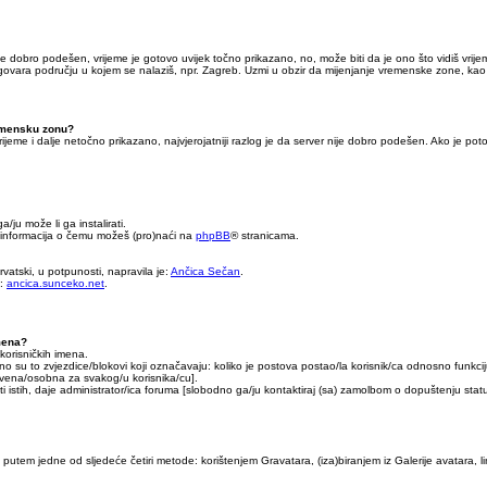
je dobro podešen, vrijeme je gotovo uvijek točno prikazano, no, može biti da je ono što vidiš vrij
vara području u kojem se nalaziš, npr. Zagreb. Uzmi u obzir da mijenjanje vremenske zone, kao i 
remensku zonu?
 vrijeme i dalje netočno prikazano, najvjerojatniji razlog je da server nije dobro podešen. Ako je poto
ga/ju može li ga instalirati.
še informacija o čemu možeš (pro)naći na
phpBB
® stranicama.
vatski, u potpunosti, napravila je:
Ančica Sečan
.
a:
ancica.sunceko.net
.
imena?
korisničkih imena.
o su to zvjezdice/blokovi koji označavaju: koliko je postova postao/la korisnik/ca odnosno funkciju
stvena/osobna za svakog/u korisnika/cu].
i istih, daje administrator/ica foruma [slobodno ga/ju kontaktiraj (sa) zamolbom o dopuštenju statu
putem jedne od sljedeće četiri metode: korištenjem Gravatara, (iza)biranjem iz Galerije avatara