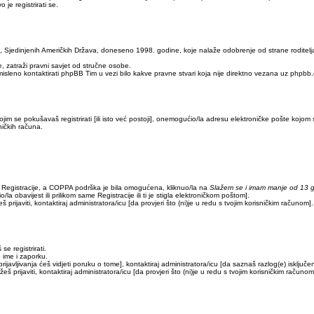
je registrirati se.
o, Sjedinjenih Američkih Država, doneseno 1998. godine, koje nalaže odobrenje od strane roditelj
, zatraži pravni savjet od stručne osobe.
isleno kontaktirati phpBB Tim u vezi bilo kakve pravne stvari koja nije direktno vezana uz php
im se pokušavaš registrirati [ili isto već postoji], onemogućio/la adresu elektroničke pošte kojom s
ničkih računa.
om Registracije, a COPPA podrška je bila omogućena, kliknuo/la na
Slažem se i imam manje od 13 
la obavijest ili prilikom same Registracije ili ti je stigla elektroničkom poštom].
 prijaviti, kontaktiraj administratora/icu [da provjeri što (ni)je u redu s tvojim korisničkim računom].
se registrirati.
o ime i zaporku.
rijavljivanja ćeš vidjeti poruku o tome], kontaktiraj administratora/icu [da saznaš razlog(e) isključen
eš prijaviti, kontaktiraj administratora/icu [da provjeri što (ni)je u redu s tvojim korisničkim računom