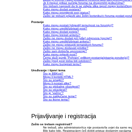
Je li moguć prikaz sučelja foruma na drugom/im jeziku/cima?
Što trebam napraviti da bi se vidjela slika ispod mojeg korisničko
Kako mogu dodati avatara?
Kako mogu promijeniti svoj status?
Zašto se trebam prijaviti ako želim korisniku/ci foruma poslati po
Postanje
Kako mogu postati [objaviti] temu/post na forum(u)?
Kako mogu urediti/izbrisati post?
Kako mogu dodati potpis?
Kako mogu kreirati anketu?
Zašto ne mogu dodati još [više] odgovora [opcija]?
Kako mogu urediti/izbrisati anketu?
Zašto ne mogu pristupiti tematskom forumu?
Zašto ne mogu dodavati privitke?
Zašto sam dobio/la upozorenje?
Kako mogu prijaviti post?
Čemu služi gumb “Pohrani” prilikom postanja/pisanja poruke(a)?
Zašto [moj] post treba biti odobren?
Kako mogu bumpirati temu?
Uređivanje i tipovi tema
Što je BBKod?
Mogu li koristiti HTML?
Što su smajlići?
Mogu li postati slike?
Što su globalne obavijesti?
Što su obavijesti?
Što je “važno”?
Što su zaključane teme?
Što su ikone tema?
Prijavljivanje i registracija
Zašto se trebam registrirati?
Ne trebaš, ako administrator/ica nije postavio/la uvjet da samo r
Bilo kako bilo, Registracijom ćeš dobiti pristup dodatnim opcijama