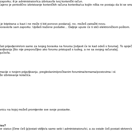
 zaporku; ili je administrator/ica
izbrisao/la
tvoj korisnički račun.
ajeno je periodično izbrisivanje korisničkih računa korisnika/ca koji/e ništa ne postaju da bi se sma
 je kriptirana u bazi i ne može ti biti ponovo poslana], no, možeš zatražiti novu.
oravio/la sam zaporku
. Upišeš tražene podatke... Daljnje upute će ti stići elektroničkom poštom.
ržati prijavljenim/om samo za tvojeg boravka na forumu [odjavit će te kad odeš s foruma]. To sprj
javljivanja [što nije preporučljivo ako forumu pristupaš s tuđeg, a ne sa svojeg računala].
ućio/la.
ormacije o tvojem prijavljivanju, pregledanim/pročitanim forumima/temama/postovima i sl.
e izbrisivanje kolačića.
anicu na kojoj možeš promijenite sve svoje postavke.
isu?
ne status
[čime ćeš (p)ostati vidljiv/a samo sebi i administratoru/ici, a za ostale ćeš postati skriven/a