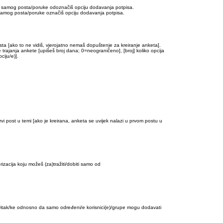
nja samog posta/poruke odoznačiš opciju dodavanja potpisa.
a samog posta/poruke označiš opciju dodavanja potpisa.
sta [ako to ne vidiš, vjerojatno nemaš dopuštenje za kreiranje anketa].
trajanja ankete [upišeš broj dana; 0=neograničeno], [broj] koliko opcija
ciju/e)].
 prvi post u temi [ako je kreirana, anketa se uvijek nalazi u prvom postu u
izacija koju možeš (za)tražiti/dobiti samo od
ivitak/ke odnosno da samo određeni/e korisnici(e)/grupe mogu dodavati