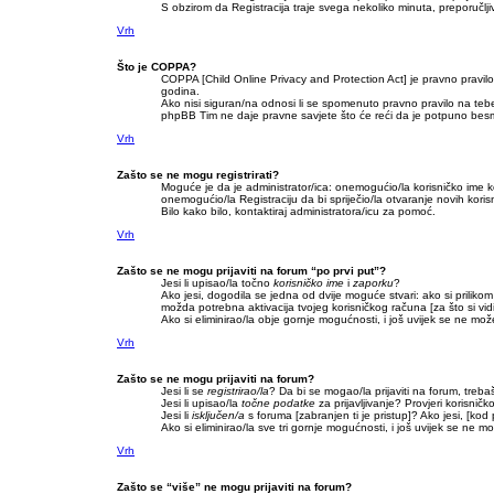
S obzirom da Registracija traje svega nekoliko minuta, preporučljivo 
Vrh
Što je COPPA?
COPPA [Child Online Privacy and Protection Act] je pravno pravil
godina.
Ako nisi siguran/na odnosi li se spomenuto pravno pravilo na tebe
phpBB Tim ne daje pravne savjete što će reći da je potpuno besm
Vrh
Zašto se ne mogu registrirati?
Moguće je da je administrator/ica: onemogućio/la korisničko ime koj
onemogućio/la Registraciju da bi spriječio/la otvaranje novih koris
Bilo kako bilo, kontaktiraj administratora/icu za pomoć.
Vrh
Zašto se ne mogu prijaviti na forum “po prvi put”?
Jesi li upisao/la točno
korisničko ime
i
zaporku
?
Ako jesi, dogodila se jedna od dvije moguće stvari: ako si prilik
možda potrebna aktivacija tvojeg korisničkog računa [za što si vidio/
Ako si eliminirao/la obje gornje mogućnosti, i još uvijek se ne možeš
Vrh
Zašto se ne mogu prijaviti na forum?
Jesi li se
registrirao/la
? Da bi se mogao/la prijaviti na forum, trebaš 
Jesi li upisao/la
točne podatke
za prijavljivanje? Provjeri korisničk
Jesi li
isključen/a
s foruma [zabranjen ti je pristup]? Ako jesi, [kod p
Ako si eliminirao/la sve tri gornje mogućnosti, i još uvijek se ne mož
Vrh
Zašto se “više” ne mogu prijaviti na forum?