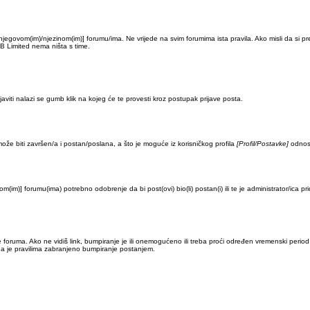
 [njegovom(im)/njezinom(im)] forumu/ima. Ne vrijede na svim forumima ista pravila. Ako misli da si pr
B Limited nema ništa s time.
aviti nalazi se gumb klik na kojeg će te provesti kroz postupak prijave posta.
že biti završen/a i postan/poslana, a što je moguće iz korisničkog profila
[Profil/Postavke]
odnosn
(im)] forumu(ima) potrebno odobrenje da bi post(ovi) bio(li) postan(i) ili te je administrator/ica pr
ice foruma. Ako ne vidiš link, bumpiranje je ili onemogućeno ili treba proći određen vremenski per
 da je pravilima zabranjeno bumpiranje postanjem.