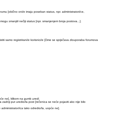
forumu [obično oni/e imaju poseban status, npr. administratori/ce,
e) mogu
smanjiti
nečiji status [npr. smanjenjem broja postova...].
ti samo registrirani/e korisnici/e [čime se sprječava zlouporaba forumova
opće ne], klikom na gumb
uredi
.
zadnji put uredio/la post [rečenica se neće pojaviti ako nije bilo
 administrator/ica tako odredio/la, uopće ne].