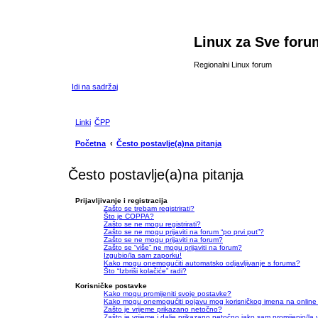
Linux za Sve foru
Regionalni Linux forum
Idi na sadržaj
Linki
ČPP
Početna
Često postavlje(a)na pitanja
Često postavlje(a)na pitanja
Prijavljivanje i registracija
Zašto se trebam registrirati?
Što je COPPA?
Zašto se ne mogu registrirati?
Zašto se ne mogu prijaviti na forum “po prvi put”?
Zašto se ne mogu prijaviti na forum?
Zašto se “više” ne mogu prijaviti na forum?
Izgubio/la sam zaporku!
Kako mogu onemogućiti automatsko odjavljivanje s foruma?
Što “Izbriši kolačiće” radi?
Korisničke postavke
Kako mogu promijeniti svoje postavke?
Kako mogu onemogućiti pojavu mog korisničkog imena na online
Zašto je vrijeme prikazano netočno?
Zašto je vrijeme i dalje prikazano netočno iako sam promijenio/l