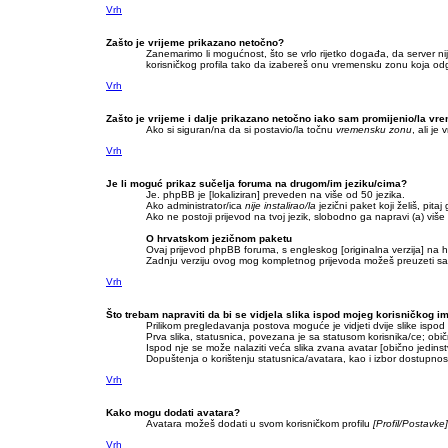
Vrh
Zašto je vrijeme prikazano netočno?
Zanemarimo li mogućnost, što se vrlo rijetko događa, da server ni
korisničkog profila tako da izabereš onu vremensku zonu koja odgo
Vrh
Zašto je vrijeme i dalje prikazano netočno iako sam promijenio/la v
Ako si siguran/na da si postavio/la točnu
vremensku zonu
, ali je
Vrh
Je li moguć prikaz sučelja foruma na drugom/im jeziku/cima?
Je. phpBB je [lokaliziran] preveden na više od 50 jezika.
Ako administrator/ica
nije instalirao/la
jezični paket koji želiš, pitaj 
Ako ne postoji prijevod na tvoj jezik, slobodno ga napravi (a) vi
O hrvatskom jezičnom paketu
Ovaj prijevod phpBB foruma, s engleskog [originalna verzija] na hr
Zadnju verziju ovog mog kompletnog prijevoda možeš preuzeti s
Vrh
Što trebam napraviti da bi se vidjela slika ispod mojeg korisničkog 
Prilikom pregledavanja postova moguće je vidjeti dvije slike ispod 
Prva slika, statusnica, povezana je sa statusom korisnika/ce; običn
Ispod nje se može nalaziti veća slika zvana avatar [obično jedin
Dopuštenja o korištenju statusnica/avatara, kao i izbor dostupnost
Vrh
Kako mogu dodati avatara?
Avatara možeš dodati u svom korisničkom profilu
[Profil/Postavke]
Vrh