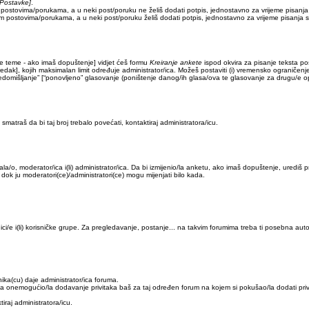
l/Postavke]
.
im postovima/porukama, a u neki post/poruku ne želiš dodati potpis, jednostavno za vrijeme pisa
ojim postovima/porukama, a u neki post/poruku želiš dodati potpis, jednostavno za vrijeme pisanj
eće teme - ako imaš dopuštenje] vidjet ćeš formu
Kreiranje ankete
ispod okvira za pisanje teksta po
ak], kojih maksimalan limit određuje administrator/ica. Možeš postaviti (i) vremensko ograničenje 
edomišljanje” [“ponovljeno” glasovanje (poništenje danog/ih glasa/ova te glasovanje za drugu/e op
smatraš da bi taj broj trebalo povećati, kontaktiraj administratora/icu.
irala/o, moderator/ica i(li) administrator/ica. Da bi izmijenio/la anketu, ako imaš dopuštenje, urediš
 dok ju moderatori(ce)/administratori(ce) mogu mijenjati bilo kada.
/e i(li) korisničke grupe. Za pregledavanje, postanje... na takvim forumima treba ti posebna autor
ika(cu) daje administrator/ica foruma.
ica onemogućio/la dodavanje privitaka baš za taj određen forum na kojem si pokušao/la dodati pr
tiraj administratora/icu.