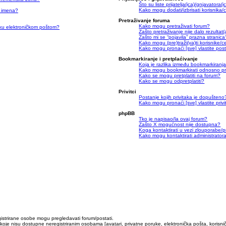
Što su liste prijatelja(ica)/gnjavatora(i
Kako mogu dodati/izbrisati korisnika/cu
g imena?
Pretraživanje foruma
Kako mogu pretraživati forum?
ruku elektroničkom poštom?
Zašto pretraživanje nije dalo rezultat
Zašto mi se “pojavila” prazna stranica
Kako mogu (pre)traži(va)ti korisnike/c
Kako mogu pronaći [sve] vlastite po
Bookmarkiranje i pretplaćivanje
Koja je razlika između bookmarkiranja
Kako mogu bookmarkirati odnosno pre
Kako se mogu pretplatiti na forum?
Kako se mogu odpretplatiti?
Privitci
Postanje kojih privitaka je dopušteno
Kako mogu pronaći [sve] vlastite priv
phpBB
Tko je napisao/la ovaj forum?
Zašto X mogućnost nije dostupna?
Koga kontaktirati u vezi zlouporabe/p
Kako mogu kontaktirati administratora
egistrirane osobe mogu pregledavati forum/postati.
 koje nisu dostupne neregistriranim osobama [avatari, privatne poruke, elektronička pošta, korisnič