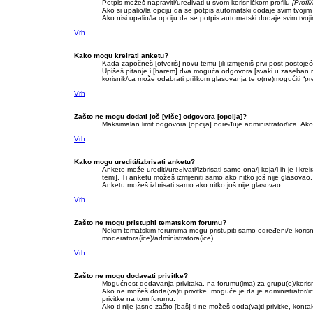
Potpis možeš napraviti/uređivati u svom korisničkom profilu
[Profi
Ako si upalio/la opciju da se potpis automatski dodaje svim tvoj
Ako nisi upalio/la opciju da se potpis automatski dodaje svim tv
Vrh
Kako mogu kreirati anketu?
Kada započneš [otvoriš] novu temu [ili izmijeniš prvi post postoj
Upišeš pitanje i [barem] dva moguća odgovora [svaki u zaseban red
korisnik/ca može odabrati prilikom glasovanja te o(ne)mogućiti “pr
Vrh
Zašto ne mogu dodati još [više] odgovora [opcija]?
Maksimalan limit odgovora [opcija] određuje administrator/ica. Ako 
Vrh
Kako mogu urediti/izbrisati anketu?
Ankete može urediti/uređivati/izbrisati samo ona/j koja/i ih je i kre
temi]. Ti anketu možeš izmijeniti samo ako nitko još nije glasovao,
Anketu možeš izbrisati samo ako nitko još nije glasovao.
Vrh
Zašto ne mogu pristupiti tematskom forumu?
Nekim tematskim forumima mogu pristupiti samo određeni/e korisnici
moderatora(ice)/administratora(ice).
Vrh
Zašto ne mogu dodavati privitke?
Mogućnost dodavanja privitaka, na forumu(ima) za grupu(e)/korisn
Ako ne možeš doda(va)ti privitke, moguće je da je administrator/
privitke na tom forumu.
Ako ti nije jasno zašto [baš] ti ne možeš doda(va)ti privitke, kontak