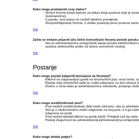
Kako mogu promijeniti svoj status?
Većina foruma koristi statuse za prikaz broja postova koje je posta
moderatori/ce].
U pravilu, svoj status ne možeš direktno promijeniti.
Zloupotrebljavanje foruma, u smislu postanja puno postova samo 
Vrh
Zašto se trebam prijaviti ako želim korisniku/ci foruma poslati poru
Ako je administrator/ica omogućio/la slanje poruka elektroničkom
sustava elektroničke pošte od strane anonimnih osoba].
Vrh
Postanje
Kako mogu postati [objaviti] temu/post na forum(u)?
Klikneš na odgovarajući gumb na forumu/temi [npr.
nova tema
,
od
Radnje koje (ne)možeš raditi su uvijek prikazane na dnu ekrana 
Ovisno o tome kako je administrator/ica odredio/la, postanje može
Vrh
Kako mogu urediti/izbrisati post?
Post možeš urediti/uređivati, [bilo kada odnosno, ako je admini
Ako je u međuvremenu netko odgovorio na tvoj post, a ti ga naknadn
odgovora na post].
Post možeš izbrisati klikom na gumb
izbriši
. Primijetit ćeš da nek
Postoji mogućnost da administrator(ica)/moderator(ica) izmijeni/izbr
Vrh
Kako mogu dodati potpis?