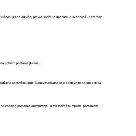
ekršio/la [jedno od/više] pravila, može te upozoriti. Ako dobiješ upozorenje,
o prilikom postanja [
Učitaj
].
idružio/la korisničkoj grupi članovima/icama koje postove treba odobriti da
iod od zadnjeg posta(nja)/bumpiranja. Temu možeš bumpirati i postanjem