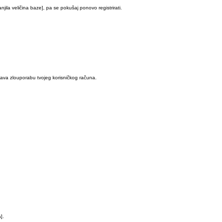
njila veličina baze], pa se pokušaj ponovo registrirati.
ečava zlouporabu tvojeg korisničkog računa.
].