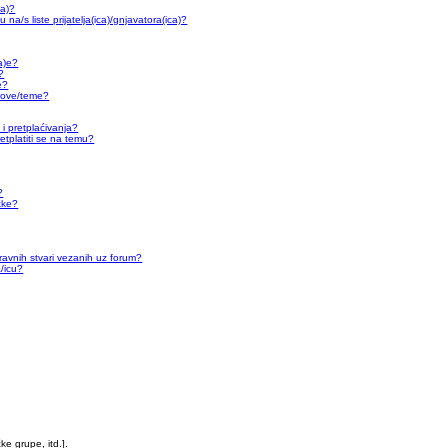
ca)?
 na/s liste prijatelja(ica)/gnjavatora(ica)?
(a)e?
?
e?
stove/teme?
 i pretplaćivanja?
tplatiti se na temu?
?
itke?
ravnih stvari vezanih uz forum?
/icu?
ke grupe, itd.].