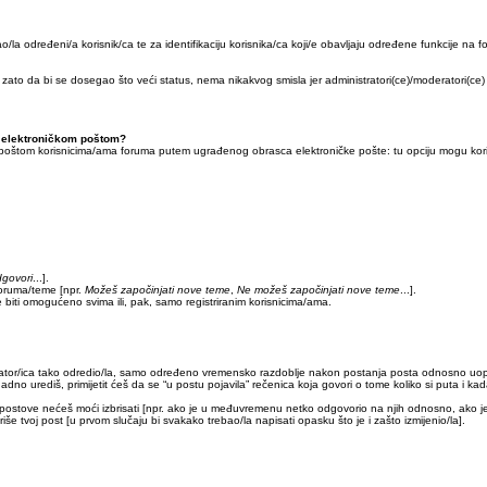
o/la određeni/a korisnik/ca te za identifikaciju korisnika/ca koji/e obavljaju određene funkcije na 
zato da bi se dosegao što veći status, nema nikakvog smisla jer administratori(ce)/moderatori(c
ku elektroničkom poštom?
 poštom korisnicima/ama foruma putem ugrađenog obrasca elektroničke pošte: tu opciju mogu koristi
govori
...].
foruma/teme [npr.
Možeš započinjati nove teme
,
Ne možeš započinjati nove teme
...].
 biti omogućeno svima ili, pak, samo registriranim korisnicima/ama.
strator/ica tako odredio/la, samo određeno vremensko razdoblje nakon postanja posta odnosno u
o urediš, primijetit ćeš da se “u postu pojavila” rečenica koja govori o tome koliko si puta i kada 
e postove nećeš moći izbrisati [npr. ako je u međuvremenu netko odgovorio na njih odnosno, ako je
iše tvoj post [u prvom slučaju bi svakako trebao/la napisati opasku što je i zašto izmijenio/la].