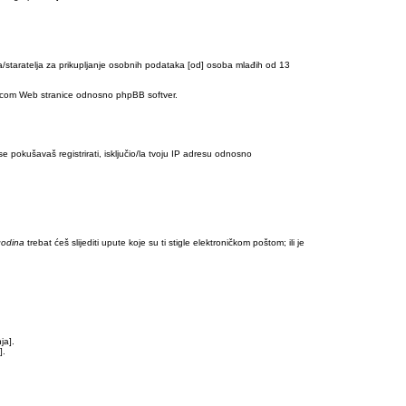
a/staratelja za prikupljanje osobnih podataka [od] osoba mlađih od 13
bb.com Web stranice odnosno phpBB softver.
e pokušavaš registrirati, isključio/la tvoju IP adresu odnosno
godina
trebat ćeš slijediti upute koje su ti stigle elektroničkom poštom; ili je
ja].
].