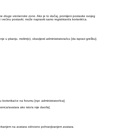
eme
druge vremenske zone
. Ako je to slučaj, promijeni postavke svojeg
većinu postavki, može napraviti samo registrirani/a korisnik/ca.
nje u pitanju, molim(o), obavijesti administratora/icu [da ispravi grešku].
 korisnika/ce na forumu [npr. administrator/ica].
snica/avatara ako isto/a nije dao/la].
, linkanjem na avatara odnosno pohranjivanjem avatara.