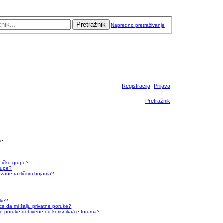
Pretražnik
Napredno pretraživanje
Registracija
Prijava
Pretražnik
pe
ničke grupe?
rupe?
azane različitim bojama?
uke?
ce da mi šalju privatne poruke?
ve poruke dobivene od korisnika/ce foruma?