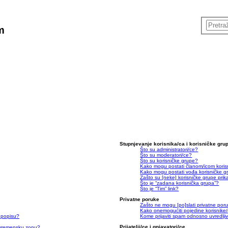
m
Stupnjevanje korisnika/ca i korisničke gru
Što su administratori/ce?
Što su moderatori/ce?
Što su korisničke grupe?
Kako mogu postati članom/icom koris
Kako mogu postati vođa korisničke g
Zašto su [neke] korisničke grupe prik
Što je “zadana korisnička grupa”?
Što je “Tim” link?
Privatne poruke
Zašto ne mogu [po]slati privatne por
Kako onemogućiti pojedine korisnike/
 popisu?
Kome prijaviti spam odnosno uvredlji
Prijatelji/ce i gnjavatori/ce
a vremensku zonu?