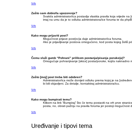
Vrh
Zašto sam dobio/la upozorenje?
Svaki/a administrator/ica postavlja vlastita pravila koja vrijede na
imaj na umu da je to odluka administratora/ice foruma te da phpB
Vrh
Kako mogu prijaviti post?
Mogućnost prijave post(ov)a daje administrator/ica foruma.
Ako je prijavljivanje postova omogućeno, kod posta kojeg želiš prij
Vrh
Čemu služi gumb “Pohrani” prilikom postanja/pisanja poruke(a)?
Omogućuje pohranjivanje [skice] posta/poruke, koji/a naknadno mo
Vrh
Zašto [moj] post treba biti odobren?
Administrator/ica može donijeti odluku prema kojoj je na [određenom
bi bili objavljeni. Za detalje, kontaktiraj administratora/icu.
Vrh
Kako mogu bumpirati temu?
Klikom na link “Bumpiraj” što će temu postaviti na vrh prve stran
posta, no, obrati pažnju na pravila foruma jer postoji mogućnost
Vrh
Uređivanje i tipovi tema