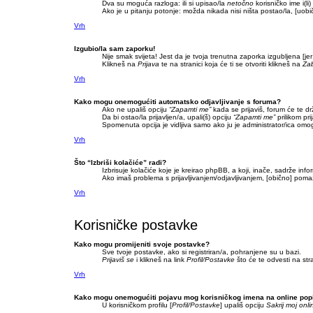
Dva su moguća razloga: ili si upisao/la
netočno
korisničko ime i(li)
Ako je u pitanju potonje: možda nikada nisi ništa postao/la, [uobič
Vrh
Izgubio/la sam zaporku!
Nije smak svijeta! Jest da je tvoja trenutna zaporka izgubljena [jer
Klikneš na
Prijava
te na stranici koja će ti se otvoriti klikneš na
Zab
Vrh
Kako mogu onemogućiti automatsko odjavljivanje s foruma?
Ako ne upališ opciju
“Zapamti me”
kada se prijaviš, forum će te d
Da bi ostao/la prijavljen/a, upali(š) opciju
“Zapamti me”
prilikom pri
Spomenuta opcija je vidljiva samo ako ju je administrator/ica omog
Vrh
Što “Izbriši kolačiće” radi?
Izbrisuje kolačiće koje je kreirao phpBB, a koji, inače, sadrže inf
Ako imaš problema s prijavljivanjem/odjavljivanjem, [obično] pomaž
Vrh
Korisničke postavke
Kako mogu promijeniti svoje postavke?
Sve tvoje postavke, ako si registriran/a, pohranjene su u bazi.
Prijaviš se
i klikneš na link
Profil/Postavke
što će te odvesti na str
Vrh
Kako mogu onemogućiti pojavu mog korisničkog imena na online pop
U korisničkom profilu [
Profil/Postavke
] upališ opciju
Sakrij moj onli