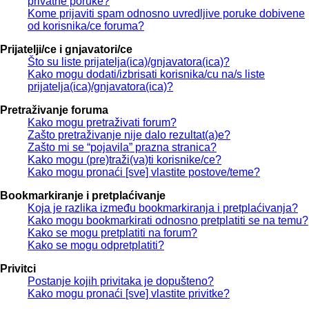
privatne poruke?
Kome prijaviti spam odnosno uvredljive poruke dobivene
od korisnika/ce foruma?
Prijatelji/ce i gnjavatori/ce
Što su liste prijatelja(ica)/gnjavatora(ica)?
Kako mogu dodati/izbrisati korisnika/cu na/s liste
prijatelja(ica)/gnjavatora(ica)?
Pretraživanje foruma
Kako mogu pretraživati forum?
Zašto pretraživanje nije dalo rezultat(a)e?
Zašto mi se “pojavila” prazna stranica?
Kako mogu (pre)traži(va)ti korisnike/ce?
Kako mogu pronaći [sve] vlastite postove/teme?
Bookmarkiranje i pretplaćivanje
Koja je razlika između bookmarkiranja i pretplaćivanja?
Kako mogu bookmarkirati odnosno pretplatiti se na temu?
Kako se mogu pretplatiti na forum?
Kako se mogu odpretplatiti?
Privitci
Postanje kojih privitaka je dopušteno?
Kako mogu pronaći [sve] vlastite privitke?