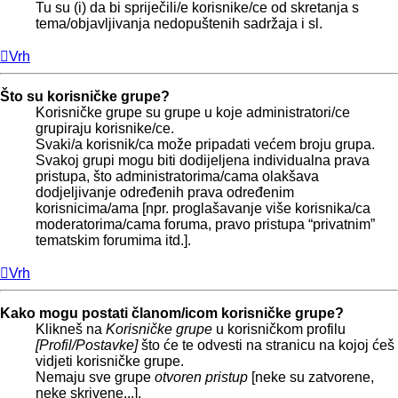
Tu su (i) da bi spriječili/e korisnike/ce od skretanja s
tema/objavljivanja nedopuštenih sadržaja i sl.
Vrh
Što su korisničke grupe?
Korisničke grupe su grupe u koje administratori/ce
grupiraju korisnike/ce.
Svaki/a korisnik/ca može pripadati većem broju grupa.
Svakoj grupi mogu biti dodijeljena individualna prava
pristupa, što administratorima/cama olakšava
dodjeljivanje određenih prava određenim
korisnicima/ama [npr. proglašavanje više korisnika/ca
moderatorima/cama foruma, pravo pristupa “privatnim”
tematskim forumima itd.].
Vrh
Kako mogu postati članom/icom korisničke grupe?
Klikneš na
Korisničke grupe
u korisničkom profilu
[Profil/Postavke]
što će te odvesti na stranicu na kojoj ćeš
vidjeti korisničke grupe.
Nemaju sve grupe
otvoren pristup
[neke su zatvorene,
neke skrivene...].