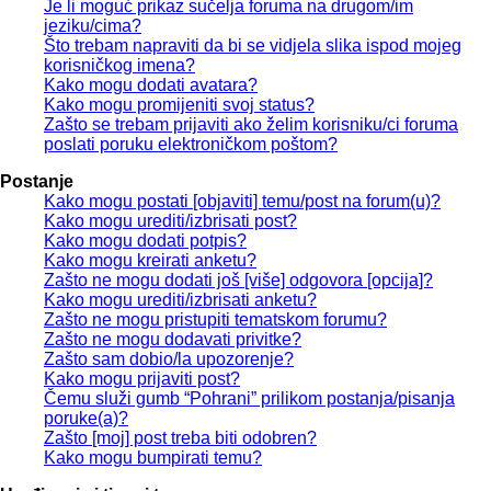
Je li moguć prikaz sučelja foruma na drugom/im
jeziku/cima?
Što trebam napraviti da bi se vidjela slika ispod mojeg
korisničkog imena?
Kako mogu dodati avatara?
Kako mogu promijeniti svoj status?
Zašto se trebam prijaviti ako želim korisniku/ci foruma
poslati poruku elektroničkom poštom?
Postanje
Kako mogu postati [objaviti] temu/post na forum(u)?
Kako mogu urediti/izbrisati post?
Kako mogu dodati potpis?
Kako mogu kreirati anketu?
Zašto ne mogu dodati još [više] odgovora [opcija]?
Kako mogu urediti/izbrisati anketu?
Zašto ne mogu pristupiti tematskom forumu?
Zašto ne mogu dodavati privitke?
Zašto sam dobio/la upozorenje?
Kako mogu prijaviti post?
Čemu služi gumb “Pohrani” prilikom postanja/pisanja
poruke(a)?
Zašto [moj] post treba biti odobren?
Kako mogu bumpirati temu?