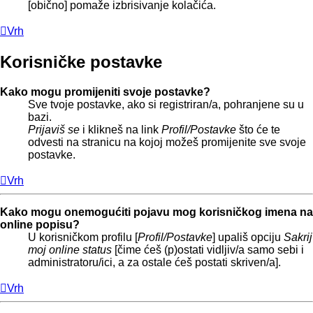
[obično] pomaže izbrisivanje kolačića.
Vrh
Korisničke postavke
Kako mogu promijeniti svoje postavke?
Sve tvoje postavke, ako si registriran/a, pohranjene su u
bazi.
Prijaviš se
i klikneš na link
Profil/Postavke
što će te
odvesti na stranicu na kojoj možeš promijenite sve svoje
postavke.
Vrh
Kako mogu onemogućiti pojavu mog korisničkog imena na
online popisu?
U korisničkom profilu [
Profil/Postavke
] upališ opciju
Sakrij
moj online status
[čime ćeš (p)ostati vidljiv/a samo sebi i
administratoru/ici, a za ostale ćeš postati skriven/a].
Vrh