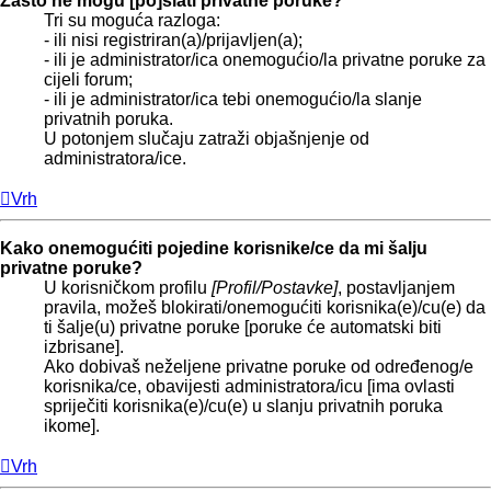
Zašto ne mogu [po]slati privatne poruke?
Tri su moguća razloga:
- ili nisi registriran(a)/prijavljen(a);
- ili je administrator/ica onemogućio/la privatne poruke za
cijeli forum;
- ili je administrator/ica tebi onemogućio/la slanje
privatnih poruka.
U potonjem slučaju zatraži objašnjenje od
administratora/ice.
Vrh
Kako onemogućiti pojedine korisnike/ce da mi šalju
privatne poruke?
U korisničkom profilu
[Profil/Postavke]
, postavljanjem
pravila, možeš blokirati/onemogućiti korisnika(e)/cu(e) da
ti šalje(u) privatne poruke [poruke će automatski biti
izbrisane].
Ako dobivaš neželjene privatne poruke od određenog/e
korisnika/ce, obavijesti administratora/icu [ima ovlasti
spriječiti korisnika(e)/cu(e) u slanju privatnih poruka
ikome].
Vrh