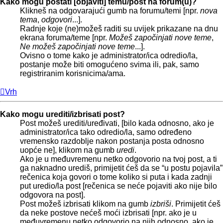
Kako mogu postati [objaviti] temu/post na forum(u)?
Klikneš na odgovarajući gumb na forumu/temi [npr.
nova
tema
,
odgovori
...].
Radnje koje (ne)možeš raditi su uvijek prikazane na dnu
ekrana foruma/teme [npr.
Možeš započinjati nove teme
,
Ne možeš započinjati nove teme
...].
Ovisno o tome kako je administrator/ica odredio/la,
postanje može biti omogućeno svima ili, pak, samo
registriranim korisnicima/ama.
Vrh
Kako mogu urediti/izbrisati post?
Post možeš urediti/uređivati, [bilo kada odnosno, ako je
administrator/ica tako odredio/la, samo određeno
vremensko razdoblje nakon postanja posta odnosno
uopće ne], klikom na gumb
uredi
.
Ako je u međuvremenu netko odgovorio na tvoj post, a ti
ga naknadno urediš, primijetit ćeš da se “u postu pojavila”
rečenica koja govori o tome koliko si puta i kada zadnji
put uredio/la post [rečenica se neće pojaviti ako nije bilo
odgovora na post].
Post možeš izbrisati klikom na gumb
izbriši
. Primijetit ćeš
da neke postove nećeš moći izbrisati [npr. ako je u
međuvremenu netko odgovorio na njih odnosno, ako je