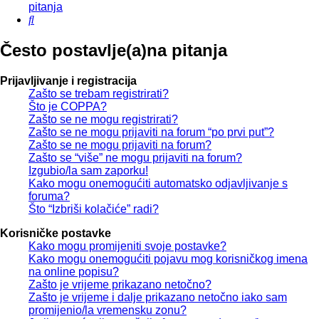
pitanja
Pretražnik
Često postavlje(a)na pitanja
Prijavljivanje i registracija
Zašto se trebam registrirati?
Što je COPPA?
Zašto se ne mogu registrirati?
Zašto se ne mogu prijaviti na forum “po prvi put”?
Zašto se ne mogu prijaviti na forum?
Zašto se “više” ne mogu prijaviti na forum?
Izgubio/la sam zaporku!
Kako mogu onemogućiti automatsko odjavljivanje s
foruma?
Što “Izbriši kolačiće” radi?
Korisničke postavke
Kako mogu promijeniti svoje postavke?
Kako mogu onemogućiti pojavu mog korisničkog imena
na online popisu?
Zašto je vrijeme prikazano netočno?
Zašto je vrijeme i dalje prikazano netočno iako sam
promijenio/la vremensku zonu?