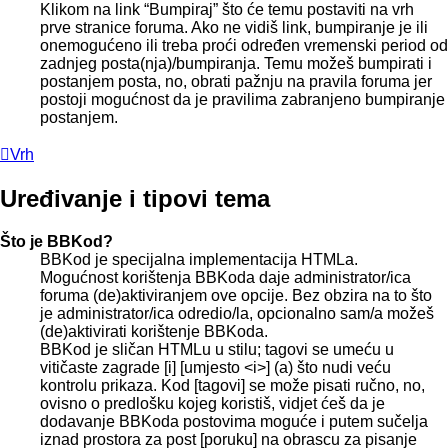
Klikom na link “Bumpiraj” što će temu postaviti na vrh
prve stranice foruma. Ako ne vidiš link, bumpiranje je ili
onemogućeno ili treba proći određen vremenski period od
zadnjeg posta(nja)/bumpiranja. Temu možeš bumpirati i
postanjem posta, no, obrati pažnju na pravila foruma jer
postoji mogućnost da je pravilima zabranjeno bumpiranje
postanjem.
Vrh
Uređivanje i tipovi tema
Što je BBKod?
BBKod je specijalna implementacija HTMLa.
Mogućnost korištenja BBKoda daje administrator/ica
foruma (de)aktiviranjem ove opcije. Bez obzira na to što
je administrator/ica odredio/la, opcionalno sam/a možeš
(de)aktivirati korištenje BBKoda.
BBKod je sličan HTMLu u stilu; tagovi se umeću u
vitičaste zagrade [i] [umjesto <i>] (a) što nudi veću
kontrolu prikaza. Kod [tagovi] se može pisati ručno, no,
ovisno o predlošku kojeg koristiš, vidjet ćeš da je
dodavanje BBKoda postovima moguće i putem sučelja
iznad prostora za post [poruku] na obrascu za pisanje