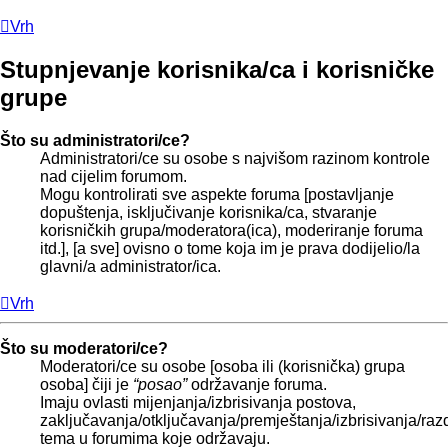
Vrh
Stupnjevanje korisnika/ca i korisničke
grupe
Što su administratori/ce?
Administratori/ce su osobe s najvišom razinom kontrole
nad cijelim forumom.
Mogu kontrolirati sve aspekte foruma [postavljanje
dopuštenja, isključivanje korisnika/ca, stvaranje
korisničkih grupa/moderatora(ica), moderiranje foruma
itd.], [a sve] ovisno o tome koja im je prava dodijelio/la
glavni/a administrator/ica.
Vrh
Što su moderatori/ce?
Moderatori/ce su osobe [osoba ili (korisnička) grupa
osoba] čiji je
“posao”
održavanje foruma.
Imaju ovlasti mijenjanja/izbrisivanja postova,
zaključavanja/otključavanja/premještanja/izbrisivanja/raz
tema u forumima koje održavaju.