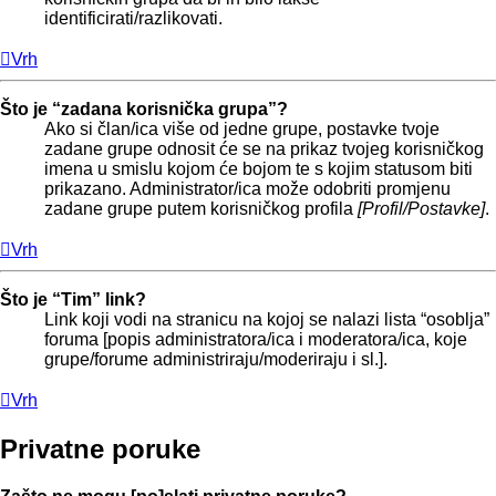
identificirati/razlikovati.
Vrh
Što je “zadana korisnička grupa”?
Ako si član/ica više od jedne grupe, postavke tvoje
zadane grupe odnosit će se na prikaz tvojeg korisničkog
imena u smislu kojom će bojom te s kojim statusom biti
prikazano. Administrator/ica može odobriti promjenu
zadane grupe putem korisničkog profila
[Profil/Postavke]
.
Vrh
Što je “Tim” link?
Link koji vodi na stranicu na kojoj se nalazi lista “osoblja”
foruma [popis administratora/ica i moderatora/ica, koje
grupe/forume administriraju/moderiraju i sl.].
Vrh
Privatne poruke