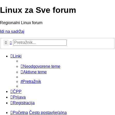
Linux za Sve forum
Regionalni Linux forum
Idi na sadržaj
Pretražnik
Napredno pretraživanje
Linki
Neodgovorene teme
Aktivne teme
Pretražnik
ČPP
Prijava
Registracija
Početna
Često postavlje(a)na