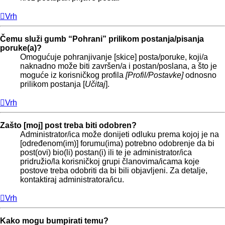
Vrh
Čemu služi gumb “Pohrani” prilikom postanja/pisanja
poruke(a)?
Omogućuje pohranjivanje [skice] posta/poruke, koji/a
naknadno može biti završen/a i postan/poslana, a što je
moguće iz korisničkog profila
[Profil/Postavke]
odnosno
prilikom postanja [
Učitaj
].
Vrh
Zašto [moj] post treba biti odobren?
Administrator/ica može donijeti odluku prema kojoj je na
[određenom(im)] forumu(ima) potrebno odobrenje da bi
post(ovi) bio(li) postan(i) ili te je administrator/ica
pridružio/la korisničkoj grupi članovima/icama koje
postove treba odobriti da bi bili objavljeni. Za detalje,
kontaktiraj administratora/icu.
Vrh
Kako mogu bumpirati temu?