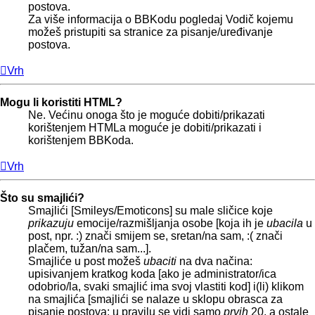
postova.
Za više informacija o BBKodu pogledaj Vodič kojemu
možeš pristupiti sa stranice za pisanje/uređivanje
postova.
Vrh
Mogu li koristiti HTML?
Ne. Većinu onoga što je moguće dobiti/prikazati
korištenjem HTMLa moguće je dobiti/prikazati i
korištenjem BBKoda.
Vrh
Što su smajlići?
Smajlići [Smileys/Emoticons] su male sličice koje
prikazuju
emocije/razmišljanja osobe [koja ih je
ubacila
u
post, npr. :) znači smijem se, sretan/na sam, :( znači
plačem, tužan/na sam...].
Smajliće u post možeš
ubaciti
na dva načina:
upisivanjem kratkog koda [ako je administrator/ica
odobrio/la, svaki smajlić ima svoj vlastiti kod] i(li) klikom
na smajlića [smajlići se nalaze u sklopu obrasca za
pisanje postova; u pravilu se vidi samo
prvih
20, a ostale