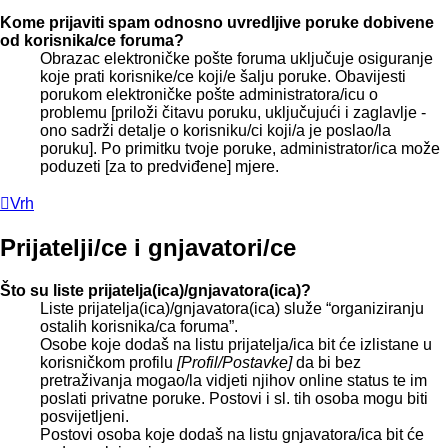
Kome prijaviti spam odnosno uvredljive poruke dobivene
od korisnika/ce foruma?
Obrazac elektroničke pošte foruma uključuje osiguranje
koje prati korisnike/ce koji/e šalju poruke. Obavijesti
porukom elektroničke pošte administratora/icu o
problemu [priloži čitavu poruku, uključujući i zaglavlje -
ono sadrži detalje o korisniku/ci koji/a je poslao/la
poruku]. Po primitku tvoje poruke, administrator/ica može
poduzeti [za to predviđene] mjere.
Vrh
Prijatelji/ce i gnjavatori/ce
Što su liste prijatelja(ica)/gnjavatora(ica)?
Liste prijatelja(ica)/gnjavatora(ica) služe “organiziranju
ostalih korisnika/ca foruma”.
Osobe koje dodaš na listu prijatelja/ica bit će izlistane u
korisničkom profilu
[Profil/Postavke]
da bi bez
pretraživanja mogao/la vidjeti njihov online status te im
poslati privatne poruke. Postovi i sl. tih osoba mogu biti
posvijetljeni.
Postovi osoba koje dodaš na listu gnjavatora/ica bit će