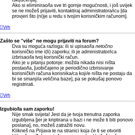
Ako si eliminirao/la sve tri gornje mogućnosti, i još uvijek
se ne možeš prijaviti, kontaktiraj administratora/icu [da
provjeri što (ni)je u redu s tvojim korisničkim računom].
Vrh
Zašto se “više” ne mogu prijaviti na forum?
Dva su moguća razloga: ili si upisao/la
netočno
korisničko ime i(li) zaporku; ili je administrator/ica
izbrisao/la
tvoj korisnički račun.
Ako je u pitanju potonje: možda nikada nisi ništa
postao/la, [uobičajeno je periodično izbrisivanje
korisničkih računa korisnika/ca koji/e ništa ne postaju da
bi se smanjila veličina baze], pa se pokušaj ponovo
registrirati.
Vrh
Izgubio/la sam zaporku!
Nije smak svijeta! Jest da je tvoja trenutna zaporka
izgubljena [jer je kriptirana u bazi i ne može ti biti ponovo
poslana], no, možeš zatražiti novu.
Klikneš na
Prijava
te na stranici koja će ti se otvoriti