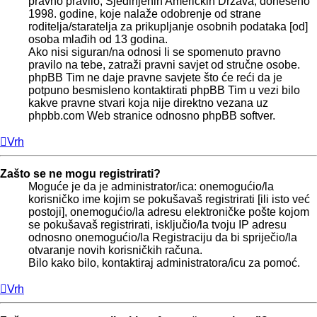
pravno pravilo, Sjedinjenih Američkih Država, doneseno
1998. godine, koje nalaže odobrenje od strane
roditelja/staratelja za prikupljanje osobnih podataka [od]
osoba mlađih od 13 godina.
Ako nisi siguran/na odnosi li se spomenuto pravno
pravilo na tebe, zatraži pravni savjet od stručne osobe.
phpBB Tim ne daje pravne savjete što će reći da je
potpuno besmisleno kontaktirati phpBB Tim u vezi bilo
kakve pravne stvari koja nije direktno vezana uz
phpbb.com Web stranice odnosno phpBB softver.
Vrh
Zašto se ne mogu registrirati?
Moguće je da je administrator/ica: onemogućio/la
korisničko ime kojim se pokušavaš registrirati [ili isto već
postoji], onemogućio/la adresu elektroničke pošte kojom
se pokušavaš registrirati, isključio/la tvoju IP adresu
odnosno onemogućio/la Registraciju da bi spriječio/la
otvaranje novih korisničkih računa.
Bilo kako bilo, kontaktiraj administratora/icu za pomoć.
Vrh