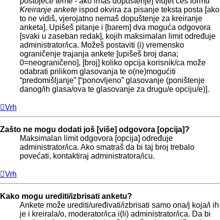
postojeće teme - ako imaš dopuštenje] vidjet ćeš formu
Kreiranje ankete
ispod okvira za pisanje teksta posta [ako
to ne vidiš, vjerojatno nemaš dopuštenje za kreiranje
anketa]. Upišeš pitanje i [barem] dva moguća odgovora
[svaki u zaseban redak], kojih maksimalan limit određuje
administrator/ica. Možeš postaviti (i) vremensko
ograničenje trajanja ankete [upišeš broj dana;
0=neograničeno], [broj] koliko opcija korisnik/ca može
odabrati prilikom glasovanja te o(ne)mogućiti
“predomišljanje” [“ponovljeno” glasovanje (poništenje
danog/ih glasa/ova te glasovanje za drugu/e opciju/e)].
Vrh
Zašto ne mogu dodati još [više] odgovora [opcija]?
Maksimalan limit odgovora [opcija] određuje
administrator/ica. Ako smatraš da bi taj broj trebalo
povećati, kontaktiraj administratora/icu.
Vrh
Kako mogu urediti/izbrisati anketu?
Ankete može urediti/uređivati/izbrisati samo ona/j koja/i ih
je i kreirala/o, moderator/ica i(li) administrator/ica. Da bi