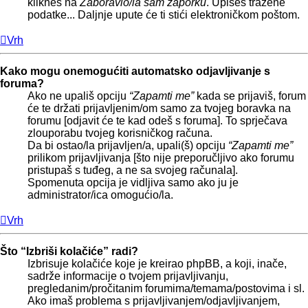
klikneš na
Zaboravio/la sam zaporku
. Upišeš tražene
podatke... Daljnje upute će ti stići elektroničkom poštom.
Vrh
Kako mogu onemogućiti automatsko odjavljivanje s
foruma?
Ako ne upališ opciju
“Zapamti me”
kada se prijaviš, forum
će te držati prijavljenim/om samo za tvojeg boravka na
forumu [odjavit će te kad odeš s foruma]. To sprječava
zlouporabu tvojeg korisničkog računa.
Da bi ostao/la prijavljen/a, upali(š) opciju
“Zapamti me”
prilikom prijavljivanja [što nije preporučljivo ako forumu
pristupaš s tuđeg, a ne sa svojeg računala].
Spomenuta opcija je vidljiva samo ako ju je
administrator/ica omogućio/la.
Vrh
Što “Izbriši kolačiće” radi?
Izbrisuje kolačiće koje je kreirao phpBB, a koji, inače,
sadrže informacije o tvojem prijavljivanju,
pregledanim/pročitanim forumima/temama/postovima i sl.
Ako imaš problema s prijavljivanjem/odjavljivanjem,