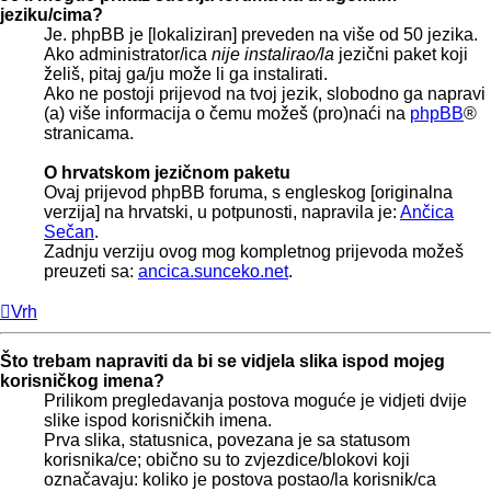
jeziku/cima?
Je. phpBB je [lokaliziran] preveden na više od 50 jezika.
Ako administrator/ica
nije instalirao/la
jezični paket koji
želiš, pitaj ga/ju može li ga instalirati.
Ako ne postoji prijevod na tvoj jezik, slobodno ga napravi
(a) više informacija o čemu možeš (pro)naći na
phpBB
®
stranicama.
O hrvatskom jezičnom paketu
Ovaj prijevod phpBB foruma, s engleskog [originalna
verzija] na hrvatski, u potpunosti, napravila je:
Ančica
Sečan
.
Zadnju verziju ovog mog kompletnog prijevoda možeš
preuzeti sa:
ancica.sunceko.net
.
Vrh
Što trebam napraviti da bi se vidjela slika ispod mojeg
korisničkog imena?
Prilikom pregledavanja postova moguće je vidjeti dvije
slike ispod korisničkih imena.
Prva slika, statusnica, povezana je sa statusom
korisnika/ce; obično su to zvjezdice/blokovi koji
označavaju: koliko je postova postao/la korisnik/ca