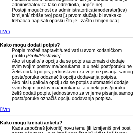
administrator/ica tako odredio/la, uopće ne].
Postoji mogućnost da administrator(ica)/moderator(ica)
izmijeni/izbriše tvoj post [u prvom slučaju bi svakako
trebao/la napisati opasku što je i zašto izmijenio/la].
Vrh
Kako mogu dodati potpis?
Potpis možeš napraviti/uređivati u svom korisničkom
profilu
[Profil/Postavke]
.
Ako si upalio/la opciju da se potpis automatski dodaje
svim tvojim postovima/porukama, a u neki post/poruku ne
želiš dodati potpis, jednostavno za vrijeme pisanja samog
posta/poruke odoznačiš opciju dodavanja potpisa.
Ako nisi upalio/la opciju da se potpis automatski dodaje
svim tvojim postovima/porukama, a u neki post/poruku
želiš dodati potpis, jednostavno za vrijeme pisanja samog
posta/poruke označiš opciju dodavanja potpisa.
Vrh
Kako mogu kreirati anketu?
Kada započneš [otvoriš] novu temu [ili izmijeniš prvi post