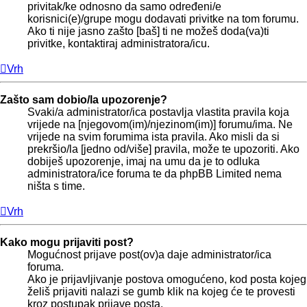
privitak/ke odnosno da samo određeni/e
korisnici(e)/grupe mogu dodavati privitke na tom forumu.
Ako ti nije jasno zašto [baš] ti ne možeš doda(va)ti
privitke, kontaktiraj administratora/icu.
Vrh
Zašto sam dobio/la upozorenje?
Svaki/a administrator/ica postavlja vlastita pravila koja
vrijede na [njegovom(im)/njezinom(im)] forumu/ima. Ne
vrijede na svim forumima ista pravila. Ako misli da si
prekršio/la [jedno od/više] pravila, može te upozoriti. Ako
dobiješ upozorenje, imaj na umu da je to odluka
administratora/ice foruma te da phpBB Limited nema
ništa s time.
Vrh
Kako mogu prijaviti post?
Mogućnost prijave post(ov)a daje administrator/ica
foruma.
Ako je prijavljivanje postova omogućeno, kod posta kojeg
želiš prijaviti nalazi se gumb klik na kojeg će te provesti
kroz postupak prijave posta.