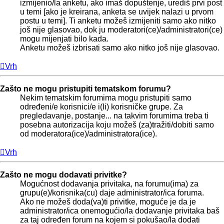
izmijenio/la anketu, ako imaš dopuštenje, urediš prvi post
u temi [ako je kreirana, anketa se uvijek nalazi u prvom
postu u temi]. Ti anketu možeš izmijeniti samo ako nitko
još nije glasovao, dok ju moderatori(ce)/administratori(ce)
mogu mijenjati bilo kada.
Anketu možeš izbrisati samo ako nitko još nije glasovao.
Vrh
Zašto ne mogu pristupiti tematskom forumu?
Nekim tematskim forumima mogu pristupiti samo
određeni/e korisnici/e i(li) korisničke grupe. Za
pregledavanje, postanje... na takvim forumima treba ti
posebna autorizacija koju možeš (za)tražiti/dobiti samo
od moderatora(ice)/administratora(ice).
Vrh
Zašto ne mogu dodavati privitke?
Mogućnost dodavanja privitaka, na forumu(ima) za
grupu(e)/korisnika(cu) daje administrator/ica foruma.
Ako ne možeš doda(va)ti privitke, moguće je da je
administrator/ica onemogućio/la dodavanje privitaka baš
za taj određen forum na kojem si pokušao/la dodati