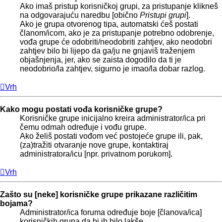
Ako imaš pristup korisničkoj grupi, za pristupanje klikneš
na odgovarajuću naredbu [obično
Pristupi grupi
].
Ako je grupa otvorenog tipa, automatski ćeš postati
članom/icom, ako je za pristupanje potrebno odobrenje,
vođa grupe će odobriti/neodobriti zahtjev, ako neodobri
zahtjev bilo bi lijepo da ga/ju ne gnjaviš traženjem
objašnjenja, jer, ako se zaista dogodilo da ti je
neodobrio/la zahtjev, sigurno je imao/la dobar razlog.
Vrh
Kako mogu postati vođa korisničke grupe?
Korisničke grupe inicijalno kreira administrator/ica pri
čemu odmah određuje i vođu grupe.
Ako želiš postati vođom već postojeće grupe ili, pak,
(za)tražiti otvaranje nove grupe, kontaktiraj
administratora/icu [npr. privatnom porukom].
Vrh
Zašto su [neke] korisničke grupe prikazane različitim
bojama?
Administrator/ica foruma određuje boje [članova/ica]
korisničkih grupa da bi ih bilo lakše