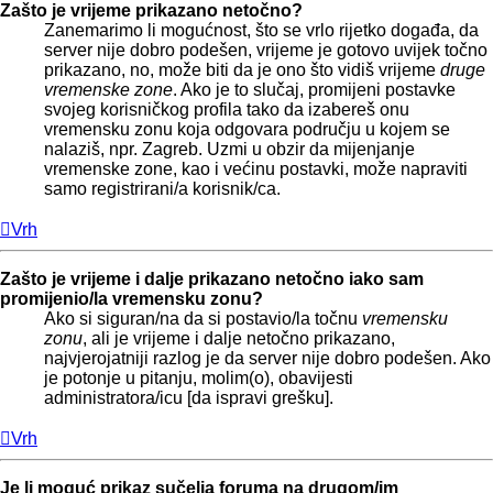
Zašto je vrijeme prikazano netočno?
Zanemarimo li mogućnost, što se vrlo rijetko događa, da
server nije dobro podešen, vrijeme je gotovo uvijek točno
prikazano, no, može biti da je ono što vidiš vrijeme
druge
vremenske zone
. Ako je to slučaj, promijeni postavke
svojeg korisničkog profila tako da izabereš onu
vremensku zonu koja odgovara području u kojem se
nalaziš, npr. Zagreb. Uzmi u obzir da mijenjanje
vremenske zone, kao i većinu postavki, može napraviti
samo registrirani/a korisnik/ca.
Vrh
Zašto je vrijeme i dalje prikazano netočno iako sam
promijenio/la vremensku zonu?
Ako si siguran/na da si postavio/la točnu
vremensku
zonu
, ali je vrijeme i dalje netočno prikazano,
najvjerojatniji razlog je da server nije dobro podešen. Ako
je potonje u pitanju, molim(o), obavijesti
administratora/icu [da ispravi grešku].
Vrh
Je li moguć prikaz sučelja foruma na drugom/im