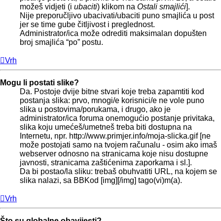
možeš vidjeti (i
ubaciti
) klikom na
Ostali smajlići
].
Nije preporučljivo ubacivati/ubaciti puno smajlića u post
jer se time gube čitljivost i preglednost.
Administrator/ica može odrediti maksimalan dopušten
broj smajlića “po” postu.
Vrh
Mogu li postati slike?
Da. Postoje dvije bitne stvari koje treba zapamtiti kod
postanja slika: prvo, mnogi/e korisnici/e ne vole puno
slika u postovima/porukama, i drugo, ako je
administrator/ica foruma onemogućio postanje privitaka,
slika koju umećeš/umetneš treba biti dostupna na
Internetu, npr. http://www.primjer.info/moja-slicka.gif [ne
može postojati samo na tvojem računalu - osim ako imaš
webserver odnosno na stranicama koje nisu dostupne
javnosti, stranicama zaštićenima zaporkama i sl.].
Da bi postao/la sliku: trebaš obuhvatiti URL, na kojem se
slika nalazi, sa BBKod [img][/img] tago(vi)m(a).
Vrh
Što su globalne obavijesti?