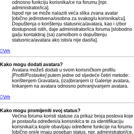
odnosno funkciju korisnika/ce na forumu [npr.
administrator/ica].
Ispod nje se može nalaziti veća slika zvana avatar
[obično jedinstvena/osobna za svakog/u korisnika/cu].
Dopuštenja o korištenju statusnica/avatara, kao i izbor
dostupnosti istih, daje administrator/ica foruma [slobodno
ga/ju kontaktiraj (sa) zamolbom o dopuštenju
statusnica/avatara ako isto/a nije dao/la].
Vrh
Kako mogu dodati avatara?
Avatara možeš dodati u svom korisničkom profilu
[Profil/Postavke]
putem jedne od sljedeće četiri metode:
korištenjem Gravatara, (iza)biranjem iz Galerije avatara,
linkanjem na avatara odnosno pohranjivanjem avatara.
Vrh
Kako mogu promijeniti svoj status?
Većina foruma koristi statuse za prikaz broja postova koje
je postao/la određeni/a korisnik/ca te za identifikaciju
korisnika/ca koji/e obavljaju određene funkcije na forumu
[obično oni/e imaju poseban status, npr. administratori/ce,