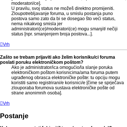
moderatori/ce].
U pravilu, svoj status ne možeš direktno promijeniti.
Zloupotrebljavanje foruma, u smislu postanja puno
postova samo zato da bi se dosegao što veći status,
nema nikakvog smisla jer
administratori(ce)/moderatori(ce) mogu
smanjiti
nečiji
status [npr. smanjenjem broja postova...].
Vrh
Zašto se trebam prijaviti ako želim korisniku/ci foruma
poslati poruku elektroničkom poštom?
Ako je administrator/ica omogućio/la slanje poruka
elektroničkom poštom korisnicima/ama foruma putem
ugrađenog obrasca elektroničke pošte: tu opciju mogu
koristiti samo registrirani/e korisnici/e [čime se sprječava
zlouporaba forumova sustava elektroničke pošte od
strane anonimnih osoba].
Vrh
Postanje