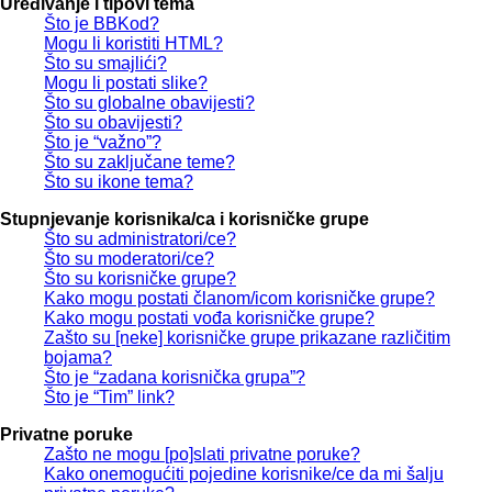
Uređivanje i tipovi tema
Što je BBKod?
Mogu li koristiti HTML?
Što su smajlići?
Mogu li postati slike?
Što su globalne obavijesti?
Što su obavijesti?
Što je “važno”?
Što su zaključane teme?
Što su ikone tema?
Stupnjevanje korisnika/ca i korisničke grupe
Što su administratori/ce?
Što su moderatori/ce?
Što su korisničke grupe?
Kako mogu postati članom/icom korisničke grupe?
Kako mogu postati vođa korisničke grupe?
Zašto su [neke] korisničke grupe prikazane različitim
bojama?
Što je “zadana korisnička grupa”?
Što je “Tim” link?
Privatne poruke
Zašto ne mogu [po]slati privatne poruke?
Kako onemogućiti pojedine korisnike/ce da mi šalju