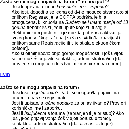
Zašto se ne mogu prijaviti na forum “po prvi put”?
Jesi li upisao/la točno
korisničko ime
i
zaporku
?
Ako jesi, dogodila se jedna od dvije moguće stvari: ako si
prilikom Registracije, a COPPA podrška je bila
omogućena, kliknuo/la na
Slažem se i imam manje od 13
godina
trebat ćeš slijediti upute koje su ti stigle
elektroničkom poštom; ili je možda potrebna aktivacija
tvojeg korisničkog računa [za što si vidio/la obavijest ili
prilikom same Registracije ili ti je stigla elektroničkom
poštom].
Ako si eliminirao/la obje gornje mogućnosti, i još uvijek
se ne možeš prijaviti, kontaktiraj administratora/icu [da
provjeri što (ni)je u redu s tvojim korisničkim računom].
Vrh
Zašto se ne mogu prijaviti na forum?
Jesi li se
registrirao/la
? Da bi se mogao/la prijaviti na
forum, trebaš se registrirati.
Jesi li upisao/la
točne podatke
za prijavljivanje? Provjeri
korisničko ime i zaporku.
Jesi li
isključen/a
s foruma [zabranjen ti je pristup]? Ako
jesi, [kod prijavljivanja ćeš vidjeti poruku o tome],
kontaktiraj administratora/icu [da saznaš razlog(e)
isključenja].