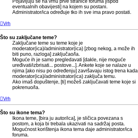
Pojavljuju se na vrhu prve stranice foruma [ispod
eventualnih obavijesti] na kojem su postani.
Administrator/ica određuje tko ih sve ima pravo postati.
Vrh
Što su zaključane teme?
Zaključane teme su teme koje je
moderator(ica)/administrator(ica) [zbog nekog, a može ih
biti puno, razloga] zaključao/la.
Moguće ih je samo pregledavati [dakle, nije moguće
uređivati/izbrisati... postove...]. Ankete koje se nalaze u
njima [ako nisu po određenju] završavaju istog trena kada
moderator(ica)/administrator(ica) zaključa temu.
Ako imaš dopuštenje, [ti] možeš zaključavati teme koje si
pokrenuo/la.
Vrh
Što su ikone tema?
Ikona teme, [bira ju autor/ica], je sličica povezana s
postom, a koja bi trebala ukazivati na sadržaj posta.
Mogućnost korištenja ikona tema daje administrator/ica
foruma.