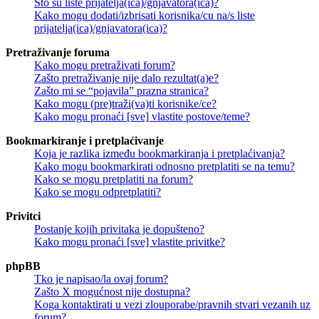
Što su liste prijatelja(ica)/gnjavatora(ica)?
Kako mogu dodati/izbrisati korisnika/cu na/s liste
prijatelja(ica)/gnjavatora(ica)?
Pretraživanje foruma
Kako mogu pretraživati forum?
Zašto pretraživanje nije dalo rezultat(a)e?
Zašto mi se “pojavila” prazna stranica?
Kako mogu (pre)traži(va)ti korisnike/ce?
Kako mogu pronaći [sve] vlastite postove/teme?
Bookmarkiranje i pretplaćivanje
Koja je razlika između bookmarkiranja i pretplaćivanja?
Kako mogu bookmarkirati odnosno pretplatiti se na temu?
Kako se mogu pretplatiti na forum?
Kako se mogu odpretplatiti?
Privitci
Postanje kojih privitaka je dopušteno?
Kako mogu pronaći [sve] vlastite privitke?
phpBB
Tko je napisao/la ovaj forum?
Zašto X mogućnost nije dostupna?
Koga kontaktirati u vezi zlouporabe/pravnih stvari vezanih uz
forum?