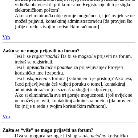
vidio/la obavijest ili prilikom same Registracije ili ti je stigla
elektroničkom poštom].
Ako si eliminirao/la obje gornje mogućnosti, i još uvijek se ne
možeš prijaviti, kontaktiraj administratora/icu [da provjeri što
(ni)je u redu s tvojim korisničkim računom].
Vrh
Zašto se ne mogu prijaviti na forum?
Jesi li se
registrirao/la
? Da bi se mogao/la prijaviti na forum,
trebaš se registrirati.
Jesi li upisao/la
točne podatke
za prijavljivanje? Provjeri
korisničko ime i zaporku.
Jesi li
isključen/a
s foruma [zabranjen ti je pristup]? Ako jesi,
[kod prijavljivanja ćeš vidjeti poruku o tome], kontaktiraj
administratora/icu [da saznaš razlog(e) isključenja].
Ako si eliminirao/la sve tri gornje mogućnosti, i još uvijek se
ne možeš prijaviti, kontaktiraj administratora/icu [da provjeri
što (ni)je u redu s tvojim korisničkim računom].
Vrh
Zašto se “više” ne mogu prijaviti na forum?
Dva su moguća razloga: ili si upisao/la
netočno
korisničko