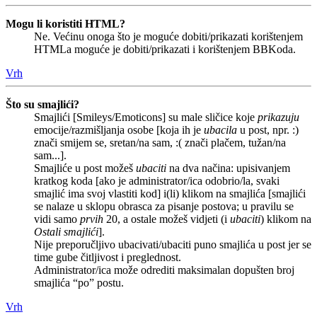
Mogu li koristiti HTML?
Ne. Većinu onoga što je moguće dobiti/prikazati korištenjem
HTMLa moguće je dobiti/prikazati i korištenjem BBKoda.
Vrh
Što su smajlići?
Smajlići [Smileys/Emoticons] su male sličice koje
prikazuju
emocije/razmišljanja osobe [koja ih je
ubacila
u post, npr. :)
znači smijem se, sretan/na sam, :( znači plačem, tužan/na
sam...].
Smajliće u post možeš
ubaciti
na dva načina: upisivanjem
kratkog koda [ako je administrator/ica odobrio/la, svaki
smajlić ima svoj vlastiti kod] i(li) klikom na smajlića [smajlići
se nalaze u sklopu obrasca za pisanje postova; u pravilu se
vidi samo
prvih
20, a ostale možeš vidjeti (i
ubaciti
) klikom na
Ostali smajlići
].
Nije preporučljivo ubacivati/ubaciti puno smajlića u post jer se
time gube čitljivost i preglednost.
Administrator/ica može odrediti maksimalan dopušten broj
smajlića “po” postu.
Vrh