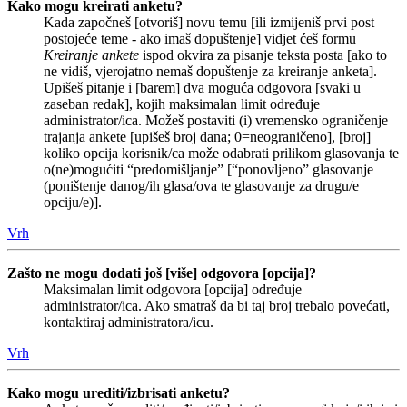
Kako mogu kreirati anketu?
Kada započneš [otvoriš] novu temu [ili izmijeniš prvi post
postojeće teme - ako imaš dopuštenje] vidjet ćeš formu
Kreiranje ankete
ispod okvira za pisanje teksta posta [ako to
ne vidiš, vjerojatno nemaš dopuštenje za kreiranje anketa].
Upišeš pitanje i [barem] dva moguća odgovora [svaki u
zaseban redak], kojih maksimalan limit određuje
administrator/ica. Možeš postaviti (i) vremensko ograničenje
trajanja ankete [upišeš broj dana; 0=neograničeno], [broj]
koliko opcija korisnik/ca može odabrati prilikom glasovanja te
o(ne)mogućiti “predomišljanje” [“ponovljeno” glasovanje
(poništenje danog/ih glasa/ova te glasovanje za drugu/e
opciju/e)].
Vrh
Zašto ne mogu dodati još [više] odgovora [opcija]?
Maksimalan limit odgovora [opcija] određuje
administrator/ica. Ako smatraš da bi taj broj trebalo povećati,
kontaktiraj administratora/icu.
Vrh
Kako mogu urediti/izbrisati anketu?