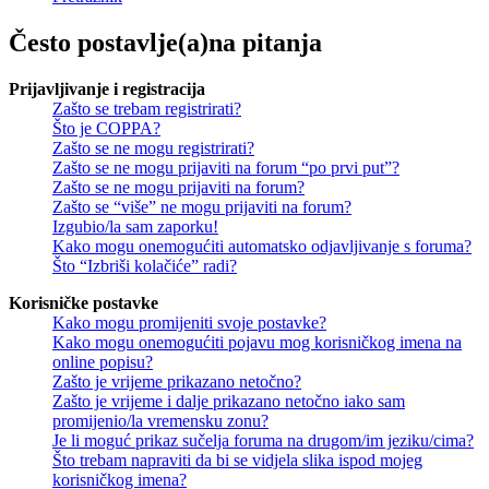
Često postavlje(a)na pitanja
Prijavljivanje i registracija
Zašto se trebam registrirati?
Što je COPPA?
Zašto se ne mogu registrirati?
Zašto se ne mogu prijaviti na forum “po prvi put”?
Zašto se ne mogu prijaviti na forum?
Zašto se “više” ne mogu prijaviti na forum?
Izgubio/la sam zaporku!
Kako mogu onemogućiti automatsko odjavljivanje s foruma?
Što “Izbriši kolačiće” radi?
Korisničke postavke
Kako mogu promijeniti svoje postavke?
Kako mogu onemogućiti pojavu mog korisničkog imena na
online popisu?
Zašto je vrijeme prikazano netočno?
Zašto je vrijeme i dalje prikazano netočno iako sam
promijenio/la vremensku zonu?
Je li moguć prikaz sučelja foruma na drugom/im jeziku/cima?
Što trebam napraviti da bi se vidjela slika ispod mojeg
korisničkog imena?