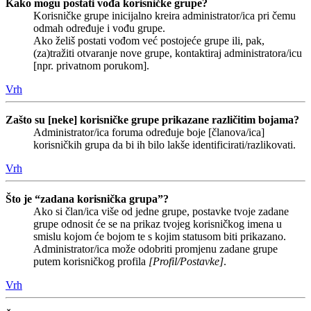
Kako mogu postati vođa korisničke grupe?
Korisničke grupe inicijalno kreira administrator/ica pri čemu
odmah određuje i vođu grupe.
Ako želiš postati vođom već postojeće grupe ili, pak,
(za)tražiti otvaranje nove grupe, kontaktiraj administratora/icu
[npr. privatnom porukom].
Vrh
Zašto su [neke] korisničke grupe prikazane različitim bojama?
Administrator/ica foruma određuje boje [članova/ica]
korisničkih grupa da bi ih bilo lakše identificirati/razlikovati.
Vrh
Što je “zadana korisnička grupa”?
Ako si član/ica više od jedne grupe, postavke tvoje zadane
grupe odnosit će se na prikaz tvojeg korisničkog imena u
smislu kojom će bojom te s kojim statusom biti prikazano.
Administrator/ica može odobriti promjenu zadane grupe
putem korisničkog profila
[Profil/Postavke]
.
Vrh