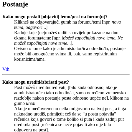
Postanje
Kako mogu postati [objaviti] temu/post na forum(u)?
Klikneš na odgovarajući gumb na forumu/temi [npr.
nova
tema
,
odgovori
...].
Radnje koje (ne)možeš raditi su uvijek prikazane na dnu
ekrana foruma/teme [npr.
Možeš započinjati nove teme
,
Ne
možeš započinjati nove teme
...].
Ovisno o tome kako je administrator/ica odredio/la, postanje
može biti omogućeno svima ili, pak, samo registriranim
korisnicima/ama.
Vrh
Kako mogu urediti/izbrisati post?
Post možeš urediti/uređivati, [bilo kada odnosno, ako je
administrator/ica tako odredio/la, samo određeno vremensko
razdoblje nakon postanja posta odnosno uopće ne], klikom na
gumb
uredi
.
Ako je u međuvremenu netko odgovorio na tvoj post, a ti ga
naknadno urediš, primijetit ćeš da se “u postu pojavila”
rečenica koja govori o tome koliko si puta i kada zadnji put
uredio/la post [rečenica se neće pojaviti ako nije bilo
odgovora na post].