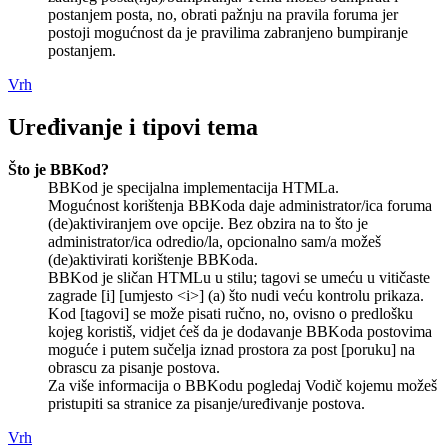
postanjem posta, no, obrati pažnju na pravila foruma jer
postoji mogućnost da je pravilima zabranjeno bumpiranje
postanjem.
Vrh
Uređivanje i tipovi tema
Što je BBKod?
BBKod je specijalna implementacija HTMLa.
Mogućnost korištenja BBKoda daje administrator/ica foruma
(de)aktiviranjem ove opcije. Bez obzira na to što je
administrator/ica odredio/la, opcionalno sam/a možeš
(de)aktivirati korištenje BBKoda.
BBKod je sličan HTMLu u stilu; tagovi se umeću u vitičaste
zagrade [i] [umjesto <i>] (a) što nudi veću kontrolu prikaza.
Kod [tagovi] se može pisati ručno, no, ovisno o predlošku
kojeg koristiš, vidjet ćeš da je dodavanje BBKoda postovima
moguće i putem sučelja iznad prostora za post [poruku] na
obrascu za pisanje postova.
Za više informacija o BBKodu pogledaj Vodič kojemu možeš
pristupiti sa stranice za pisanje/uređivanje postova.
Vrh