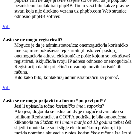
phpBB Tim ne daje pravne savjete što će reći da je potpuno
besmisleno kontaktirati phpBB Tim u vezi bilo kakve pravne
stvari koja nije direktno vezana uz phpbb.com Web stranice
odnosno phpBB softver.
Vrh
Zašto se ne mogu registrirati?
Moguće je da je administrator/ica: onemogućio/la korisničko
ime kojim se pokušavaš registrirati [ili isto već postoji],
onemogućio/la adresu elektroničke pošte kojom se pokušavaš
registrirati, isključio/la tvoju IP adresu odnosno onemogućio/la
Registraciju da bi spriječio/la otvaranje novih korisničkih
računa.
Bilo kako bilo, kontaktiraj administratora/icu za pomoć.
Vrh
Zašto se ne mogu prijaviti na forum “po prvi put”?
Jesi li upisao/la točno
korisničko ime
i
zaporku
?
Ako jesi, dogodila se jedna od dvije moguće stvari: ako si
prilikom Registracije, a COPPA podrška je bila omogućena,
kliknuo/la na
Slažem se i imam manje od 13 godina
trebat ćeš
slijediti upute koje su ti stigle elektroničkom poštom; ili je
možda potrebna aktivacija tvojeg korisničkog računa [za što si