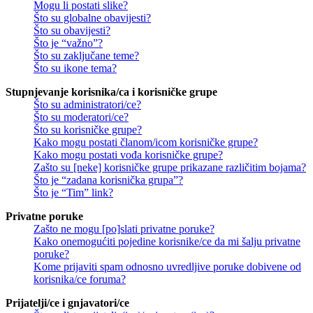
Mogu li postati slike?
Što su globalne obavijesti?
Što su obavijesti?
Što je “važno”?
Što su zaključane teme?
Što su ikone tema?
Stupnjevanje korisnika/ca i korisničke grupe
Što su administratori/ce?
Što su moderatori/ce?
Što su korisničke grupe?
Kako mogu postati članom/icom korisničke grupe?
Kako mogu postati vođa korisničke grupe?
Zašto su [neke] korisničke grupe prikazane različitim bojama?
Što je “zadana korisnička grupa”?
Što je “Tim” link?
Privatne poruke
Zašto ne mogu [po]slati privatne poruke?
Kako onemogućiti pojedine korisnike/ce da mi šalju privatne
poruke?
Kome prijaviti spam odnosno uvredljive poruke dobivene od
korisnika/ce foruma?
Prijatelji/ce i gnjavatori/ce