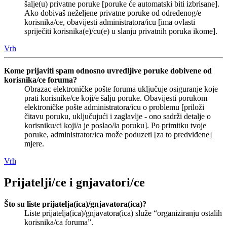
šalje(u) privatne poruke [poruke će automatski biti izbrisane].
Ako dobivaš neželjene privatne poruke od određenog/e
korisnika/ce, obavijesti administratora/icu [ima ovlasti
spriječiti korisnika(e)/cu(e) u slanju privatnih poruka ikome].
Vrh
Kome prijaviti spam odnosno uvredljive poruke dobivene od
korisnika/ce foruma?
Obrazac elektroničke pošte foruma uključuje osiguranje koje
prati korisnike/ce koji/e šalju poruke. Obavijesti porukom
elektroničke pošte administratora/icu o problemu [priloži
čitavu poruku, uključujući i zaglavlje - ono sadrži detalje o
korisniku/ci koji/a je poslao/la poruku]. Po primitku tvoje
poruke, administrator/ica može poduzeti [za to predviđene]
mjere.
Vrh
Prijatelji/ce i gnjavatori/ce
Što su liste prijatelja(ica)/gnjavatora(ica)?
Liste prijatelja(ica)/gnjavatora(ica) služe “organiziranju ostalih
korisnika/ca foruma”.