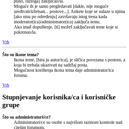
puno, razloga] zaključao/la.
Moguće ih je samo pregledavati [dakle, nije moguće
uređivati/izbrisati... postove...]. Ankete koje se nalaze u njima
[ako nisu po određenju] završavaju istog trena kada
moderator(ica)/administrator(ica) zaključa temu.
Ako imaš dopuštenje, [ti] možeš zaključavati teme koje si
pokrenuo/la.
Vrh
Što su ikone tema?
Ikona teme, [bira ju autor/ica], je sličica povezana s postom, a
koja bi trebala ukazivati na sadržaj posta.
Mogućnost korištenja ikona tema daje administrator/ica
foruma.
Vrh
Stupnjevanje korisnika/ca i korisničke
grupe
Što su administratori/ce?
Administratori/ce su osobe s najvišom razinom kontrole nad
cijelim forumom.