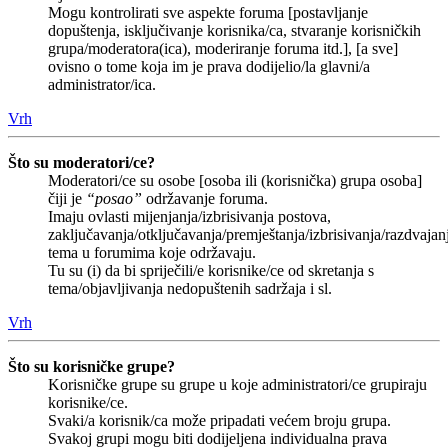
Mogu kontrolirati sve aspekte foruma [postavljanje
dopuštenja, isključivanje korisnika/ca, stvaranje korisničkih
grupa/moderatora(ica), moderiranje foruma itd.], [a sve]
ovisno o tome koja im je prava dodijelio/la glavni/a
administrator/ica.
Vrh
Što su moderatori/ce?
Moderatori/ce su osobe [osoba ili (korisnička) grupa osoba]
čiji je
“posao”
održavanje foruma.
Imaju ovlasti mijenjanja/izbrisivanja postova,
zaključavanja/otključavanja/premještanja/izbrisivanja/razdvajan
tema u forumima koje održavaju.
Tu su (i) da bi spriječili/e korisnike/ce od skretanja s
tema/objavljivanja nedopuštenih sadržaja i sl.
Vrh
Što su korisničke grupe?
Korisničke grupe su grupe u koje administratori/ce grupiraju
korisnike/ce.
Svaki/a korisnik/ca može pripadati većem broju grupa.
Svakoj grupi mogu biti dodijeljena individualna prava