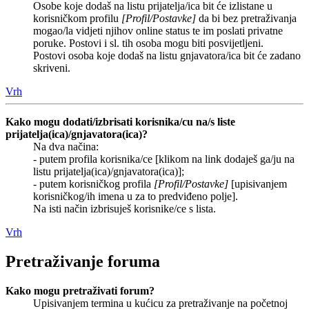
Osobe koje dodaš na listu prijatelja/ica bit će izlistane u
korisničkom profilu
[Profil/Postavke]
da bi bez pretraživanja
mogao/la vidjeti njihov online status te im poslati privatne
poruke. Postovi i sl. tih osoba mogu biti posvijetljeni.
Postovi osoba koje dodaš na listu gnjavatora/ica bit će zadano
skriveni.
Vrh
Kako mogu dodati/izbrisati korisnika/cu na/s liste
prijatelja(ica)/gnjavatora(ica)?
Na dva načina:
- putem profila korisnika/ce [klikom na link dodaješ ga/ju na
listu prijatelja(ica)/gnjavatora(ica)];
- putem korisničkog profila
[Profil/Postavke]
[upisivanjem
korisničkog/ih imena u za to predviđeno polje].
Na isti način izbrisuješ korisnike/ce s lista.
Vrh
Pretraživanje foruma
Kako mogu pretraživati forum?
Upisivanjem termina u kućicu za pretraživanje na početnoj