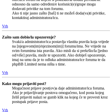
odnosno da samo određeni/e korisnici(e)/grupe mogu
dodavati privitke na tom forumu.
Ako ti nije jasno zašto [baš] ti ne možeš doda(va)ti privitke,
kontaktiraj administratora/icu.
Vrh
Zašto sam dobio/la upozorenje?
Svaki/a administrator/ica postavlja vlastita pravila koja vrijede
na [njegovom(im)/njezinom(im)] forumu/ima. Ne vrijede na
svim forumima ista pravila. Ako misli da si prekršio/la [jedno
od/više] pravila, može te upozoriti. Ako dobiješ upozorenje,
imaj na umu da je to odluka administratora/ice foruma te da
phpBB Limited nema ništa s time.
Vrh
Kako mogu prijaviti post?
Mogućnost prijave post(ov)a daje administrator/ica foruma.
Ako je prijavljivanje postova omogućeno, kod posta kojeg
želiš prijaviti nalazi se gumb klik na kojeg će te provesti kroz
postupak prijave posta.
Vrh