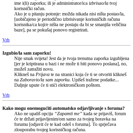
ime i(li) zaporku; ili je administrator/ica
izbrisao/la
tvoj
korisnički račun.
Ako je u pitanju potonje: možda nikada nisi ništa postao/la,
[uobičajeno je periodično izbrisivanje korisničkih računa
korisnika/ca koji/e ništa ne postaju da bi se smanjila veličina
baze], pa se pokušaj ponovo registrirati.
Vrh
Izgubio/la sam zaporku!
Nije smak svijeta! Jest da je tvoja trenutna zaporka izgubljena
[jer je kriptirana u bazi i ne može ti biti ponovo poslana], no,
možeš zatražiti novu.
Klikneš na
Prijava
te na stranici koja će ti se otvoriti klikneš
na
Zaboravio/la sam zaporku
. Upišeš tražene podatke...
Daljnje upute će ti stići elektroničkom poštom.
Vrh
Kako mogu onemogućiti automatsko odjavljivanje s foruma?
Ako ne upališ opciju
“Zapamti me”
kada se prijaviš, forum
će te držati prijavljenim/om samo za tvojeg boravka na
forumu [odjavit će te kad odeš s foruma]. To sprječava
zlouporabu tvojeg korisničkog računa.