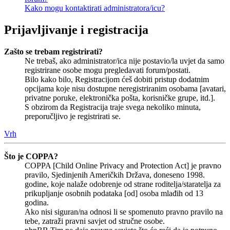
Kako mogu kontaktirati administratora/icu?
Prijavljivanje i registracija
Zašto se trebam registrirati?
Ne trebaš, ako administrator/ica nije postavio/la uvjet da samo
registrirane osobe mogu pregledavati forum/postati.
Bilo kako bilo, Registracijom ćeš dobiti pristup dodatnim
opcijama koje nisu dostupne neregistriranim osobama [avatari,
privatne poruke, elektronička pošta, korisničke grupe, itd.].
S obzirom da Registracija traje svega nekoliko minuta,
preporučljivo je registrirati se.
Vrh
Što je COPPA?
COPPA [Child Online Privacy and Protection Act] je pravno
pravilo, Sjedinjenih Američkih Država, doneseno 1998.
godine, koje nalaže odobrenje od strane roditelja/staratelja za
prikupljanje osobnih podataka [od] osoba mlađih od 13
godina.
Ako nisi siguran/na odnosi li se spomenuto pravno pravilo na
tebe, zatraži pravni savjet od stručne osobe.