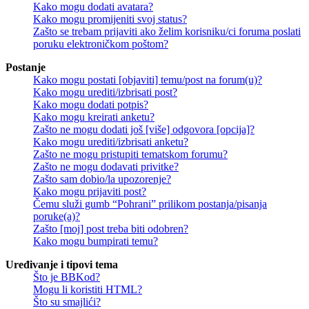
Kako mogu dodati avatara?
Kako mogu promijeniti svoj status?
Zašto se trebam prijaviti ako želim korisniku/ci foruma poslati
poruku elektroničkom poštom?
Postanje
Kako mogu postati [objaviti] temu/post na forum(u)?
Kako mogu urediti/izbrisati post?
Kako mogu dodati potpis?
Kako mogu kreirati anketu?
Zašto ne mogu dodati još [više] odgovora [opcija]?
Kako mogu urediti/izbrisati anketu?
Zašto ne mogu pristupiti tematskom forumu?
Zašto ne mogu dodavati privitke?
Zašto sam dobio/la upozorenje?
Kako mogu prijaviti post?
Čemu služi gumb “Pohrani” prilikom postanja/pisanja
poruke(a)?
Zašto [moj] post treba biti odobren?
Kako mogu bumpirati temu?
Uređivanje i tipovi tema
Što je BBKod?
Mogu li koristiti HTML?
Što su smajlići?