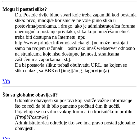
Mogu li postati slike?
Da. Postoje dvije bitne stvari koje treba zapamtiti kod postanja
slika: prvo, mnogi/e korisnici/e ne vole puno slika u
postovima/porukama, i drugo, ako je administrator/ica foruma
onemogućio postanje privitaka, slika koju umećeš/umetneš
treba biti dostupna na Internetu, npr.
http://www.primjer.info/moja-slicka.gif [ne može postojati
samo na tvojem računalu - osim ako imaš webserver odnosno
na stranicama koje nisu dostupne javnosti, stranicama
zaštićenima zaporkama i sl.].
Da bi postao/la sliku: trebaš obuhvatiti URL, na kojem se
slika nalazi, sa BBKod [img][/img] tago(vi)m(a).
Vrh
Što su globalne obavijesti?
Globalne obavijesti su postovi koji sadrže važne informacije
što će reći da bi ih bilo pametno pročitati čim ih uočiš.
Pojavljuju se na vrhu svakog foruma i u korisničkom profilu
[Profil/Postavke]
.
Administrator/ica određuje tko sve ima pravo postati globalne
obavijesti.
Vrh