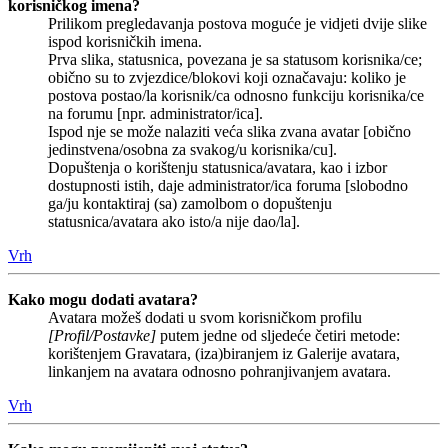
korisničkog imena?
Prilikom pregledavanja postova moguće je vidjeti dvije slike
ispod korisničkih imena.
Prva slika, statusnica, povezana je sa statusom korisnika/ce;
obično su to zvjezdice/blokovi koji označavaju: koliko je
postova postao/la korisnik/ca odnosno funkciju korisnika/ce
na forumu [npr. administrator/ica].
Ispod nje se može nalaziti veća slika zvana avatar [obično
jedinstvena/osobna za svakog/u korisnika/cu].
Dopuštenja o korištenju statusnica/avatara, kao i izbor
dostupnosti istih, daje administrator/ica foruma [slobodno
ga/ju kontaktiraj (sa) zamolbom o dopuštenju
statusnica/avatara ako isto/a nije dao/la].
Vrh
Kako mogu dodati avatara?
Avatara možeš dodati u svom korisničkom profilu
[Profil/Postavke]
putem jedne od sljedeće četiri metode:
korištenjem Gravatara, (iza)biranjem iz Galerije avatara,
linkanjem na avatara odnosno pohranjivanjem avatara.
Vrh