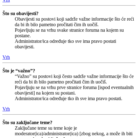
Što su obavijesti?
Obavijesti su postovi koji sadrže važne informacije što će reći
da bi ih bilo pametno pročitati čim ih uočiš.
Pojavljuju se na vrhu svake stranice foruma na kojem su
postane.
Administrator/ica određuje tko sve ima pravo postati
obavijesti.
Vrh
Što je “važno”?
“Važno” su postovi koji često sadrže važne informacije što će
reći da bi ih bilo pametno pročitati čim ih uočiš.
Pojavljuju se na vrhu prve stranice foruma [ispod eventualnih
obavijesti] na kojem su postani.
Administrator/ica određuje tko ih sve ima pravo postati.
Vrh
Što su zaključane teme?
Zaključane teme su teme koje je
moderator(ica)/administrator(ica) [zbog nekog, a može ih biti