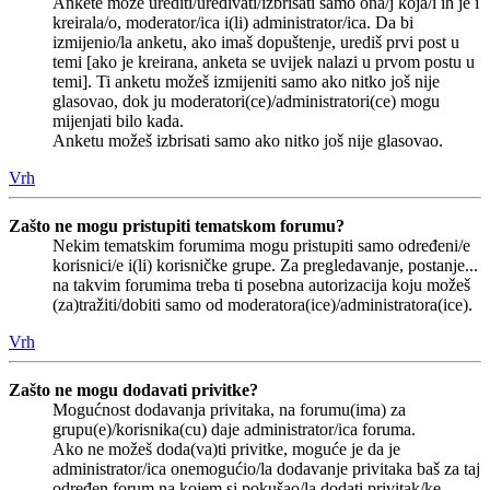
Ankete može urediti/uređivati/izbrisati samo ona/j koja/i ih je i
kreirala/o, moderator/ica i(li) administrator/ica. Da bi
izmijenio/la anketu, ako imaš dopuštenje, urediš prvi post u
temi [ako je kreirana, anketa se uvijek nalazi u prvom postu u
temi]. Ti anketu možeš izmijeniti samo ako nitko još nije
glasovao, dok ju moderatori(ce)/administratori(ce) mogu
mijenjati bilo kada.
Anketu možeš izbrisati samo ako nitko još nije glasovao.
Vrh
Zašto ne mogu pristupiti tematskom forumu?
Nekim tematskim forumima mogu pristupiti samo određeni/e
korisnici/e i(li) korisničke grupe. Za pregledavanje, postanje...
na takvim forumima treba ti posebna autorizacija koju možeš
(za)tražiti/dobiti samo od moderatora(ice)/administratora(ice).
Vrh
Zašto ne mogu dodavati privitke?
Mogućnost dodavanja privitaka, na forumu(ima) za
grupu(e)/korisnika(cu) daje administrator/ica foruma.
Ako ne možeš doda(va)ti privitke, moguće je da je
administrator/ica onemogućio/la dodavanje privitaka baš za taj
određen forum na kojem si pokušao/la dodati privitak/ke