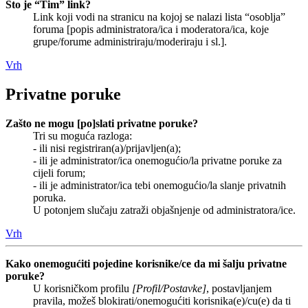
Što je “Tim” link?
Link koji vodi na stranicu na kojoj se nalazi lista “osoblja”
foruma [popis administratora/ica i moderatora/ica, koje
grupe/forume administriraju/moderiraju i sl.].
Vrh
Privatne poruke
Zašto ne mogu [po]slati privatne poruke?
Tri su moguća razloga:
- ili nisi registriran(a)/prijavljen(a);
- ili je administrator/ica onemogućio/la privatne poruke za
cijeli forum;
- ili je administrator/ica tebi onemogućio/la slanje privatnih
poruka.
U potonjem slučaju zatraži objašnjenje od administratora/ice.
Vrh
Kako onemogućiti pojedine korisnike/ce da mi šalju privatne
poruke?
U korisničkom profilu
[Profil/Postavke]
, postavljanjem
pravila, možeš blokirati/onemogućiti korisnika(e)/cu(e) da ti