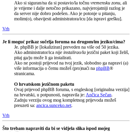
Ako si siguran/na da si postavio/la točnu
vremensku zonu
, ali
je vrijeme i dalje netočno prikazano, najvjerojatniji razlog je
da server nije dobro podešen. Ako je potonje u pitanju,
molim(o), obavijesti administratora/icu [da ispravi grešku].
Vrh
Je li moguć prikaz sučelja foruma na drugom/im jeziku/cima?
Je. phpBB je [lokaliziran] preveden na više od 50 jezika.
Ako administrator/ica
nije instalirao/la
jezični paket koji želiš,
pitaj ga/ju može li ga instalirati.
Ako ne postoji prijevod na tvoj jezik, slobodno ga napravi (a)
više informacija o čemu možeš (pro)naći na
phpBB
®
stranicama.
O hrvatskom jezičnom paketu
Ovaj prijevod phpBB foruma, s engleskog [originalna verzija]
na hrvatski, u potpunosti, napravila je:
Ančica Sečan
.
Zadnju verziju ovog mog kompletnog prijevoda možeš
preuzeti sa:
ancica.sunceko.net
.
Vrh
Što trebam napraviti da bi se vidjela slika ispod mojeg