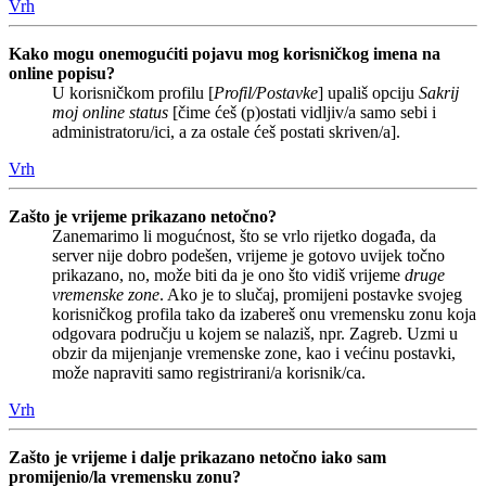
Vrh
Kako mogu onemogućiti pojavu mog korisničkog imena na
online popisu?
U korisničkom profilu [
Profil/Postavke
] upališ opciju
Sakrij
moj online status
[čime ćeš (p)ostati vidljiv/a samo sebi i
administratoru/ici, a za ostale ćeš postati skriven/a].
Vrh
Zašto je vrijeme prikazano netočno?
Zanemarimo li mogućnost, što se vrlo rijetko događa, da
server nije dobro podešen, vrijeme je gotovo uvijek točno
prikazano, no, može biti da je ono što vidiš vrijeme
druge
vremenske zone
. Ako je to slučaj, promijeni postavke svojeg
korisničkog profila tako da izabereš onu vremensku zonu koja
odgovara području u kojem se nalaziš, npr. Zagreb. Uzmi u
obzir da mijenjanje vremenske zone, kao i većinu postavki,
može napraviti samo registrirani/a korisnik/ca.
Vrh
Zašto je vrijeme i dalje prikazano netočno iako sam
promijenio/la vremensku zonu?