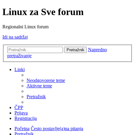
Linux za Sve forum
Regionalni Linux forum
Idi na sadržaj
Napredno
Pretražnik
pretraživanje
Linki
Neodgovorene teme
Aktivne teme
Pretražnik
ČPP
Prijava
Registracija
Početna
Često postavlje(a)na pitanja
Pretražnik