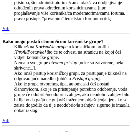
pristupa, što administratorima/cama olakšava dodjeljivanje
određenih prava određenim korisnicima/ama [npr.
proglašavanje više korisnika/ca moderatorima/cama foruma,
pravo pristupa “privatnim” tematskim forumima itd.].
Vrh
Kako mogu postati članom/icom korisničke grupe?
Klikneš na
Korisničke grupe
u korisničkom profilu
[Profil/Postavke]
što će te odvesti na stranicu na kojoj ćeš
vidjeti korisničke grupe.
Nemaju sve grupe
otvoren pristup
[neke su zatvorene, neke
skrivene...].
Ako imaš pristup korisničkoj grupi, za pristupanje klikneš na
odgovarajuću naredbu [obično
Pristupi grupi
].
Ako je grupa otvorenog tipa, automatski ćeš postati
članom/icom, ako je za pristupanje potrebno odobrenje, vođa
grupe će odobriti/neodobriti zahtjev, ako neodobri zahtjev bilo
bi lijepo da ga/ju ne gnjaviš traženjem objašnjenja, jer, ako se
zaista dogodilo da ti je neodobrio/la zahtjev, sigurno je imao/la
dobar razlog.
Vrh