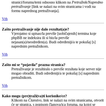
stranici/forumu/temi odnosno klikom na
Pretražnik/Napredno
pretraživanje
[link se nalazi na svim stranicama i vodi na
formu naprednog pretraživanja].
Vrh
Zašto pretraživanje nije dalo rezultat(a)e?
Vjerojatno si upisao/la previše [uobičajenih] termina koje
phpBB ne indeksira ili si bio/la previše
nejasan(a)/neodređen(a). Budi određeniji/a te pokušaj [s]
naprednim pretražnikom.
Vrh
Zašto mi se “pojavila” prazna stranica?
Pretraživanje je rezultiralo s previše rezultata koje server nije
mogao obraditi. Budi određeniji/a te pokušaj [s] naprednim
pretražnikom.
Vrh
Kako mogu (pre)traži(va)ti korisnike/ce?
Klikom na
Članstvo
, link se nalazi na svim stranicama, otvorit
će se stranica, s popisom članova/ica foruma, na kojoj se