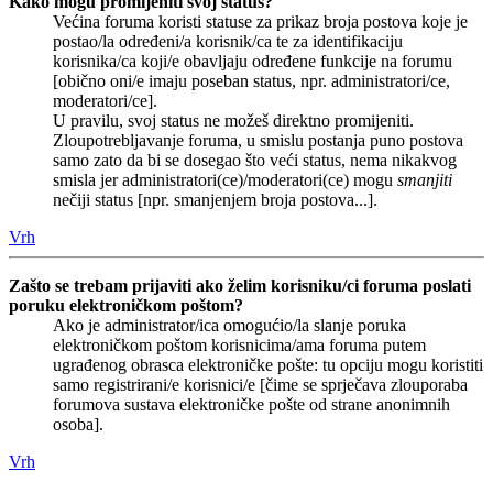
Kako mogu promijeniti svoj status?
Većina foruma koristi statuse za prikaz broja postova koje je
postao/la određeni/a korisnik/ca te za identifikaciju
korisnika/ca koji/e obavljaju određene funkcije na forumu
[obično oni/e imaju poseban status, npr. administratori/ce,
moderatori/ce].
U pravilu, svoj status ne možeš direktno promijeniti.
Zloupotrebljavanje foruma, u smislu postanja puno postova
samo zato da bi se dosegao što veći status, nema nikakvog
smisla jer administratori(ce)/moderatori(ce) mogu
smanjiti
nečiji status [npr. smanjenjem broja postova...].
Vrh
Zašto se trebam prijaviti ako želim korisniku/ci foruma poslati
poruku elektroničkom poštom?
Ako je administrator/ica omogućio/la slanje poruka
elektroničkom poštom korisnicima/ama foruma putem
ugrađenog obrasca elektroničke pošte: tu opciju mogu koristiti
samo registrirani/e korisnici/e [čime se sprječava zlouporaba
forumova sustava elektroničke pošte od strane anonimnih
osoba].
Vrh