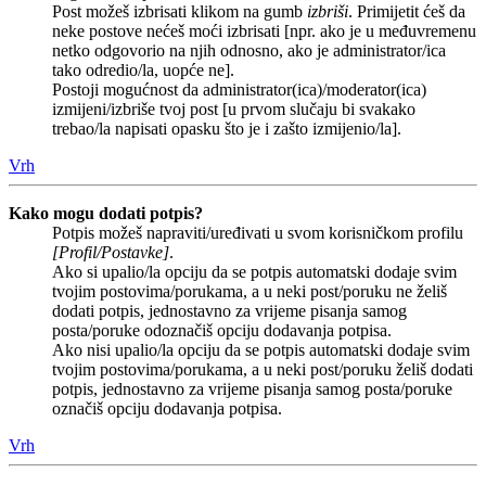
Post možeš izbrisati klikom na gumb
izbriši
. Primijetit ćeš da
neke postove nećeš moći izbrisati [npr. ako je u međuvremenu
netko odgovorio na njih odnosno, ako je administrator/ica
tako odredio/la, uopće ne].
Postoji mogućnost da administrator(ica)/moderator(ica)
izmijeni/izbriše tvoj post [u prvom slučaju bi svakako
trebao/la napisati opasku što je i zašto izmijenio/la].
Vrh
Kako mogu dodati potpis?
Potpis možeš napraviti/uređivati u svom korisničkom profilu
[Profil/Postavke]
.
Ako si upalio/la opciju da se potpis automatski dodaje svim
tvojim postovima/porukama, a u neki post/poruku ne želiš
dodati potpis, jednostavno za vrijeme pisanja samog
posta/poruke odoznačiš opciju dodavanja potpisa.
Ako nisi upalio/la opciju da se potpis automatski dodaje svim
tvojim postovima/porukama, a u neki post/poruku želiš dodati
potpis, jednostavno za vrijeme pisanja samog posta/poruke
označiš opciju dodavanja potpisa.
Vrh