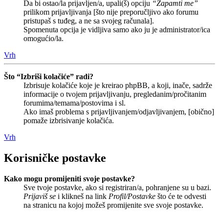
Da bi ostao/la prijavljen/a, upali(š) opciju
“Zapamti me”
prilikom prijavljivanja [što nije preporučljivo ako forumu
pristupaš s tuđeg, a ne sa svojeg računala].
Spomenuta opcija je vidljiva samo ako ju je administrator/ica
omogućio/la.
Vrh
Što “Izbriši kolačiće” radi?
Izbrisuje kolačiće koje je kreirao phpBB, a koji, inače, sadrže
informacije o tvojem prijavljivanju, pregledanim/pročitanim
forumima/temama/postovima i sl.
Ako imaš problema s prijavljivanjem/odjavljivanjem, [obično]
pomaže izbrisivanje kolačića.
Vrh
Korisničke postavke
Kako mogu promijeniti svoje postavke?
Sve tvoje postavke, ako si registriran/a, pohranjene su u bazi.
Prijaviš se
i klikneš na link
Profil/Postavke
što će te odvesti
na stranicu na kojoj možeš promijenite sve svoje postavke.