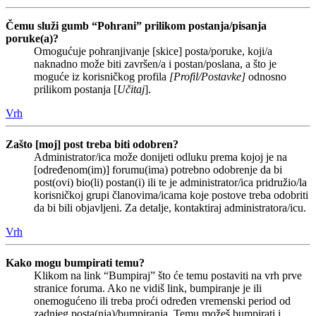
Čemu služi gumb “Pohrani” prilikom postanja/pisanja
poruke(a)?
Omogućuje pohranjivanje [skice] posta/poruke, koji/a
naknadno može biti završen/a i postan/poslana, a što je
moguće iz korisničkog profila
[Profil/Postavke]
odnosno
prilikom postanja [
Učitaj
].
Vrh
Zašto [moj] post treba biti odobren?
Administrator/ica može donijeti odluku prema kojoj je na
[određenom(im)] forumu(ima) potrebno odobrenje da bi
post(ovi) bio(li) postan(i) ili te je administrator/ica pridružio/la
korisničkoj grupi članovima/icama koje postove treba odobriti
da bi bili objavljeni. Za detalje, kontaktiraj administratora/icu.
Vrh
Kako mogu bumpirati temu?
Klikom na link “Bumpiraj” što će temu postaviti na vrh prve
stranice foruma. Ako ne vidiš link, bumpiranje je ili
onemogućeno ili treba proći određen vremenski period od
zadnjeg posta(nja)/bumpiranja. Temu možeš bumpirati i