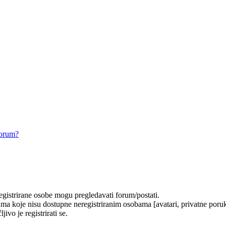
forum?
registrirane osobe mogu pregledavati forum/postati.
ma koje nisu dostupne neregistriranim osobama [avatari, privatne poruke
ivo je registrirati se.