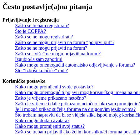
Često postavlje(a)na pitanja
Prijavljivanje i registracija
Zašto se trebam registrirati?
Što je COPPA?
Zašto se ne mogu registrirati?
Zašto se ne mogu prijaviti na forum “po prvi put”?
Zašto se ne mogu prijaviti na forum?
Zašto se “više” ne mogu prijaviti na forum?
Izgubio/la sam zaporku!
Kako mogu onemogućiti automatsko odjavljivanje s foruma?
Što “Izbriši kolačiće” radi?
Korisničke postavke
Kako mogu promijeniti svoje postavke?
Kako mogu onemogućiti pojavu mog korisničkog imena na onl
Zašto je vrijeme prikazano netočno?
Zašto je vrijeme i dalje prikazano netočno iako sam promijeni
Je li moguć prikaz sučelja foruma na drugom/im jeziku/cima?
Što trebam napraviti da bi se vidjela slika ispod mojeg korisni
Kako mogu dodati avatara?
Kako mogu promijeniti svoj status?
Zašto se trebam prijaviti ako želim korisniku/ci foruma poslat