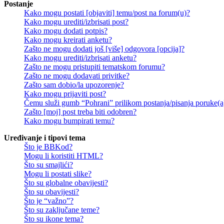
Postanje
Kako mogu postati [objaviti] temu/post na forum(u)?
Kako mogu urediti/izbrisati post?
Kako mogu dodati potpis?
Kako mogu kreirati anketu?
Zašto ne mogu dodati još [više] odgovora [opcija]?
Kako mogu urediti/izbrisati anketu?
Zašto ne mogu pristupiti tematskom forumu?
Zašto ne mogu dodavati privitke?
Zašto sam dobio/la upozorenje?
Kako mogu prijaviti post?
Čemu služi gumb “Pohrani” prilikom postanja/pisanja poruke(a
Zašto [moj] post treba biti odobren?
Kako mogu bumpirati temu?
Uređivanje i tipovi tema
Što je BBKod?
Mogu li koristiti HTML?
Što su smajlići?
Mogu li postati slike?
Što su globalne obavijesti?
Što su obavijesti?
Što je “važno”?
Što su zaključane teme?
Što su ikone tema?