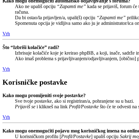
Kako mogu onemogućiti automatsko odjavljivanje s foruma?
Ako ne upališ opciju
“Zapamti me”
kada se prijaviš, forum će
računa.
Da bi ostao/la prijavljen/a, upali(š) opciju
“Zapamti me”
prilik
Spomenuta opcija je vidljiva samo ako ju je administrator/ica o
Vrh
Što “Izbriši kolačiće” radi?
Izbrisuje kolačiće koje je kreirao phpBB, a koji, inače, sadrže
Ako imaš problema s prijavljivanjem/odjavljivanjem, [obično] p
Vrh
Korisničke postavke
Kako mogu promijeniti svoje postavke?
Sve tvoje postavke, ako si registriran/a, pohranjene su u bazi.
Prijaviš se
i klikneš na link
Profil/Postavke
što će te odvesti na
Vrh
Kako mogu onemogućiti pojavu mog korisničkog imena na onlin
U korisničkom profilu [
Profil/Postavke
] upališ opciju
Sakrij moj