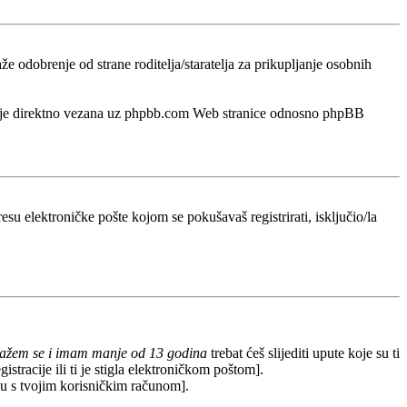
odobrenje od strane roditelja/staratelja za prikupljanje osobnih
a nije direktno vezana uz phpbb.com Web stranice odnosno phpBB
esu elektroničke pošte kojom se pokušavaš registrirati, isključio/la
lažem se i imam manje od 13 godina
trebat ćeš slijediti upute koje su ti
stracije ili ti je stigla elektroničkom poštom].
redu s tvojim korisničkim računom].