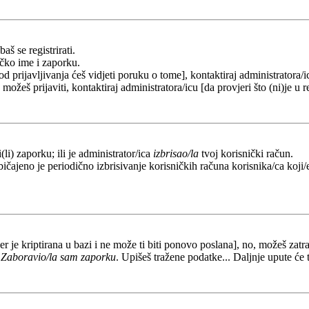
aš se registrirati.
ičko ime i zaporku.
od prijavljivanja ćeš vidjeti poruku o tome], kontaktiraj administratora/i
e možeš prijaviti, kontaktiraj administratora/icu [da provjeri što (ni)je 
li) zaporku; ili je administrator/ica
izbrisao/la
tvoj korisnički račun.
ičajeno je periodično izbrisivanje korisničkih računa korisnika/ca koji/e
er je kriptirana u bazi i ne može ti biti ponovo poslana], no, možeš zatra
a
Zaboravio/la sam zaporku
. Upišeš tražene podatke... Daljnje upute će 