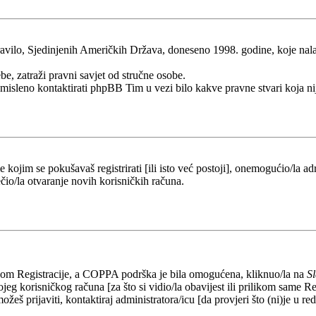
ilo, Sjedinjenih Američkih Država, doneseno 1998. godine, koje nalaže 
be, zatraži pravni savjet od stručne osobe.
esmisleno kontaktirati phpBB Tim u vezi bilo kakve pravne stvari koj
kojim se pokušavaš registrirati [ili isto već postoji], onemogućio/la adr
čio/la otvaranje novih korisničkih računa.
likom Registracije, a COPPA podrška je bila omogućena, kliknuo/la na
S
eg korisničkog računa [za što si vidio/la obavijest ili prilikom same Regi
ožeš prijaviti, kontaktiraj administratora/icu [da provjeri što (ni)je u 