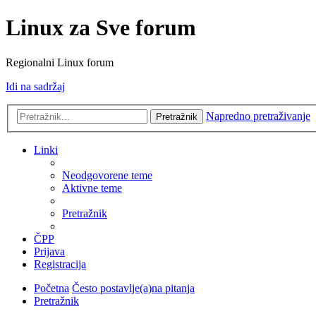
Linux za Sve forum
Regionalni Linux forum
Idi na sadržaj
Napredno pretraživanje
Pretražnik
Linki
Neodgovorene teme
Aktivne teme
Pretražnik
ČPP
Prijava
Registracija
Početna
Često postavlje(a)na pitanja
Pretražnik