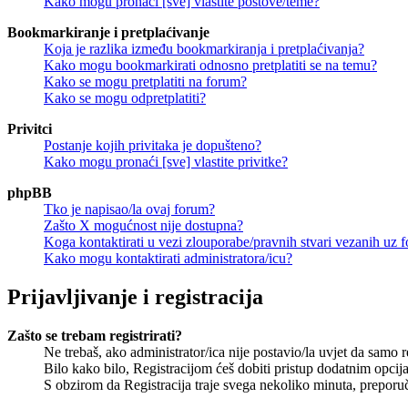
Kako mogu pronaći [sve] vlastite postove/teme?
Bookmarkiranje i pretplaćivanje
Koja je razlika između bookmarkiranja i pretplaćivanja?
Kako mogu bookmarkirati odnosno pretplatiti se na temu?
Kako se mogu pretplatiti na forum?
Kako se mogu odpretplatiti?
Privitci
Postanje kojih privitaka je dopušteno?
Kako mogu pronaći [sve] vlastite privitke?
phpBB
Tko je napisao/la ovaj forum?
Zašto X mogućnost nije dostupna?
Koga kontaktirati u vezi zlouporabe/pravnih stvari vezanih uz 
Kako mogu kontaktirati administratora/icu?
Prijavljivanje i registracija
Zašto se trebam registrirati?
Ne trebaš, ako administrator/ica nije postavio/la uvjet da samo 
Bilo kako bilo, Registracijom ćeš dobiti pristup dodatnim opcija
S obzirom da Registracija traje svega nekoliko minuta, preporučlj