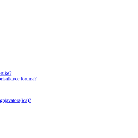
oruke?
risnika/ce foruma?
/gnjavatora(ica)?