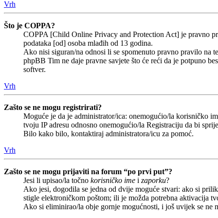
Vrh
Što je COPPA?
COPPA [Child Online Privacy and Protection Act] je pravno prav
podataka [od] osoba mlađih od 13 godina.
Ako nisi siguran/na odnosi li se spomenuto pravno pravilo na te
phpBB Tim ne daje pravne savjete što će reći da je potpuno b
softver.
Vrh
Zašto se ne mogu registrirati?
Moguće je da je administrator/ica: onemogućio/la korisničko ime 
tvoju IP adresu odnosno onemogućio/la Registraciju da bi sprije
Bilo kako bilo, kontaktiraj administratora/icu za pomoć.
Vrh
Zašto se ne mogu prijaviti na forum “po prvi put”?
Jesi li upisao/la točno
korisničko ime
i
zaporku
?
Ako jesi, dogodila se jedna od dvije moguće stvari: ako si pri
stigle elektroničkom poštom; ili je možda potrebna aktivacija tvoj
Ako si eliminirao/la obje gornje mogućnosti, i još uvijek se ne m