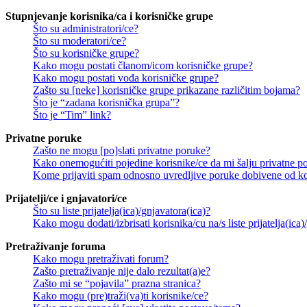
Stupnjevanje korisnika/ca i korisničke grupe
Što su administratori/ce?
Što su moderatori/ce?
Što su korisničke grupe?
Kako mogu postati članom/icom korisničke grupe?
Kako mogu postati vođa korisničke grupe?
Zašto su [neke] korisničke grupe prikazane različitim bojama?
Što je “zadana korisnička grupa”?
Što je “Tim” link?
Privatne poruke
Zašto ne mogu [po]slati privatne poruke?
Kako onemogućiti pojedine korisnike/ce da mi šalju privatne p
Kome prijaviti spam odnosno uvredljive poruke dobivene od ko
Prijatelji/ce i gnjavatori/ce
Što su liste prijatelja(ica)/gnjavatora(ica)?
Kako mogu dodati/izbrisati korisnika/cu na/s liste prijatelja(ica)
Pretraživanje foruma
Kako mogu pretraživati forum?
Zašto pretraživanje nije dalo rezultat(a)e?
Zašto mi se “pojavila” prazna stranica?
Kako mogu (pre)traži(va)ti korisnike/ce?