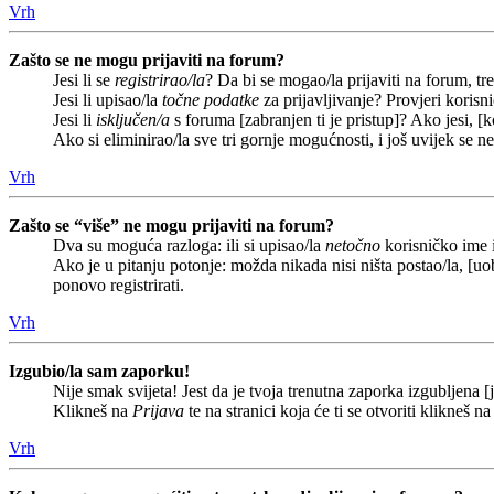
Vrh
Zašto se ne mogu prijaviti na forum?
Jesi li se
registrirao/la
? Da bi se mogao/la prijaviti na forum, treb
Jesi li upisao/la
točne podatke
za prijavljivanje? Provjeri korisn
Jesi li
isključen/a
s foruma [zabranjen ti je pristup]? Ako jesi, [k
Ako si eliminirao/la sve tri gornje mogućnosti, i još uvijek se n
Vrh
Zašto se “više” ne mogu prijaviti na forum?
Dva su moguća razloga: ili si upisao/la
netočno
korisničko ime i(
Ako je u pitanju potonje: možda nikada nisi ništa postao/la, [uob
ponovo registrirati.
Vrh
Izgubio/la sam zaporku!
Nije smak svijeta! Jest da je tvoja trenutna zaporka izgubljena [j
Klikneš na
Prijava
te na stranici koja će ti se otvoriti klikneš n
Vrh