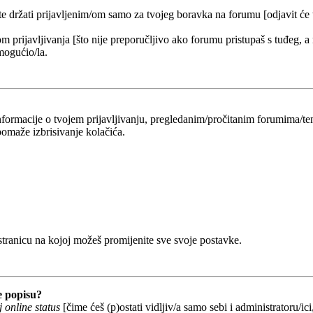
 te držati prijavljenim/om samo za tvojeg boravka na forumu [odjavit će
om prijavljivanja [što nije preporučljivo ako forumu pristupaš s tuđeg, a
mogućio/la.
 informacije o tvojem prijavljivanju, pregledanim/pročitanim forumima/t
omaže izbrisivanje kolačića.
 stranicu na kojoj možeš promijenite sve svoje postavke.
e popisu?
 online status
[čime ćeš (p)ostati vidljiv/a samo sebi i administratoru/ici,