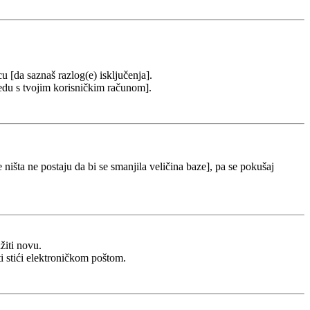
cu [da saznaš razlog(e) isključenja].
u redu s tvojim korisničkim računom].
 ništa ne postaju da bi se smanjila veličina baze], pa se pokušaj
žiti novu.
ti stići elektroničkom poštom.