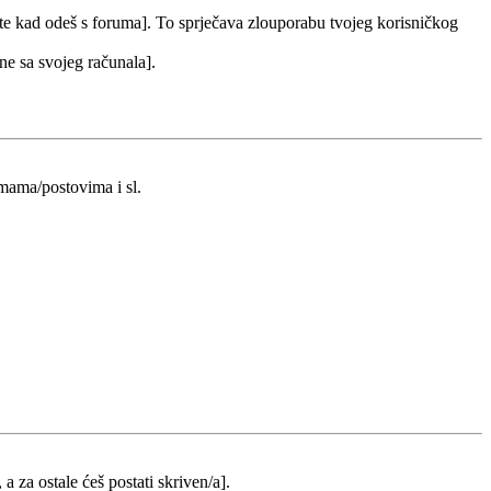
 te kad odeš s foruma]. To sprječava zlouporabu tvojeg korisničkog
 ne sa svojeg računala].
emama/postovima i sl.
 a za ostale ćeš postati skriven/a].