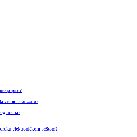
ine popisu?
o/la vremensku zonu?
čkog imena?
i poruku elektroničkom poštom?