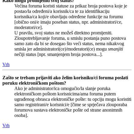
Kako mogu promijeniti svoj status?
Većina foruma koristi statuse za prikaz broja postova koje je
postao/la određeni/a korisnik/ca te za identifikaciju
korisnika/ca koji/e obavljaju određene funkcije na forumu
[obično oni/e imaju poseban status, npr. administratori/ce,
moderatori/ce].
U pravilu, svoj status ne možeš direktno promijeniti.
Zloupotrebljavanje foruma, u smislu postanja puno postova
samo zato da bi se dosegao što veći status, nema nikakvog
smisla jer administratori(ce)/moderatori(ce) mogu
smanjiti
nečiji status [npr. smanjenjem broja postova...].
Vrh
Zašto se trebam prijaviti ako želim korisniku/ci foruma poslati
poruku elektroničkom poštom?
Ako je administrator/ica omogućio/la slanje poruka
elektroničkom poštom korisnicima/ama foruma putem
ugrađenog obrasca elektroničke pošte: tu opciju mogu koristiti
samo registrirani/e korisnici/e [čime se sprječava zlouporaba
forumova sustava elektroničke pošte od strane anonimnih
osoba].
Vrh