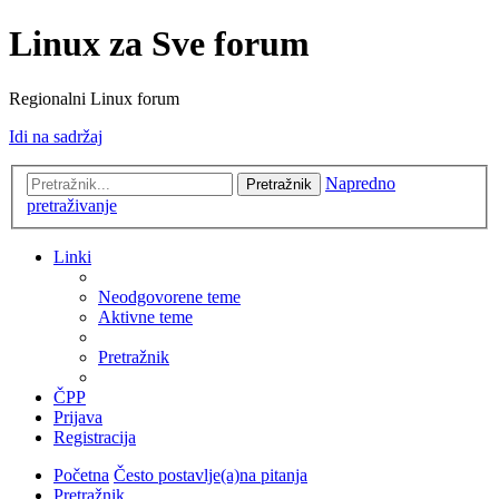
Linux za Sve forum
Regionalni Linux forum
Idi na sadržaj
Napredno
Pretražnik
pretraživanje
Linki
Neodgovorene teme
Aktivne teme
Pretražnik
ČPP
Prijava
Registracija
Početna
Često postavlje(a)na pitanja
Pretražnik