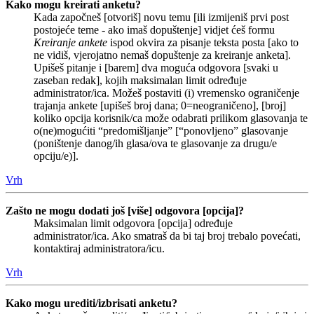
Kako mogu kreirati anketu?
Kada započneš [otvoriš] novu temu [ili izmijeniš prvi post
postojeće teme - ako imaš dopuštenje] vidjet ćeš formu
Kreiranje ankete
ispod okvira za pisanje teksta posta [ako to
ne vidiš, vjerojatno nemaš dopuštenje za kreiranje anketa].
Upišeš pitanje i [barem] dva moguća odgovora [svaki u
zaseban redak], kojih maksimalan limit određuje
administrator/ica. Možeš postaviti (i) vremensko ograničenje
trajanja ankete [upišeš broj dana; 0=neograničeno], [broj]
koliko opcija korisnik/ca može odabrati prilikom glasovanja te
o(ne)mogućiti “predomišljanje” [“ponovljeno” glasovanje
(poništenje danog/ih glasa/ova te glasovanje za drugu/e
opciju/e)].
Vrh
Zašto ne mogu dodati još [više] odgovora [opcija]?
Maksimalan limit odgovora [opcija] određuje
administrator/ica. Ako smatraš da bi taj broj trebalo povećati,
kontaktiraj administratora/icu.
Vrh
Kako mogu urediti/izbrisati anketu?