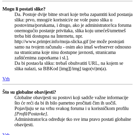
Mogu li postati slike?
Da. Postoje dvije bitne stvari koje treba zapamtiti kod postanja
slika: prvo, mnogi/e korisnici/e ne vole puno slika u
postovima/porukama, i drugo, ako je administrator/ica foruma
onemogućio postanje privitaka, slika koju umećeš/umetneš
treba biti dostupna na Internetu, npr.
http://www.primjer.info/moja-slicka.gif [ne može postojati
samo na tvojem računalu - osim ako imaš webserver odnosno
na stranicama koje nisu dostupne javnosti, stranicama
zaštićenima zaporkama i sl.].
Da bi postao/la sliku: trebaš obuhvatiti URL, na kojem se
slika nalazi, sa BBKod [img][/img] tago(vi)m(a).
Vrh
Što su globalne obavijesti?
Globalne obavijesti su postovi koji sadrže važne informacije
što će reći da bi ih bilo pametno pročitati čim ih uočiš.
Pojavljuju se na vrhu svakog foruma i u korisničkom profilu
[Profil/Postavke]
.
Administrator/ica određuje tko sve ima pravo postati globalne
obavijesti.
Vrh