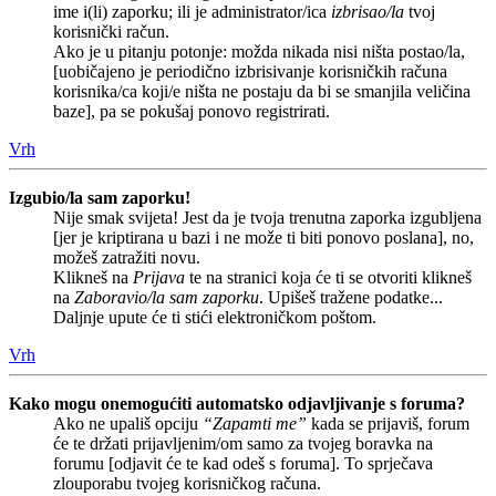
ime i(li) zaporku; ili je administrator/ica
izbrisao/la
tvoj
korisnički račun.
Ako je u pitanju potonje: možda nikada nisi ništa postao/la,
[uobičajeno je periodično izbrisivanje korisničkih računa
korisnika/ca koji/e ništa ne postaju da bi se smanjila veličina
baze], pa se pokušaj ponovo registrirati.
Vrh
Izgubio/la sam zaporku!
Nije smak svijeta! Jest da je tvoja trenutna zaporka izgubljena
[jer je kriptirana u bazi i ne može ti biti ponovo poslana], no,
možeš zatražiti novu.
Klikneš na
Prijava
te na stranici koja će ti se otvoriti klikneš
na
Zaboravio/la sam zaporku
. Upišeš tražene podatke...
Daljnje upute će ti stići elektroničkom poštom.
Vrh
Kako mogu onemogućiti automatsko odjavljivanje s foruma?
Ako ne upališ opciju
“Zapamti me”
kada se prijaviš, forum
će te držati prijavljenim/om samo za tvojeg boravka na
forumu [odjavit će te kad odeš s foruma]. To sprječava
zlouporabu tvojeg korisničkog računa.