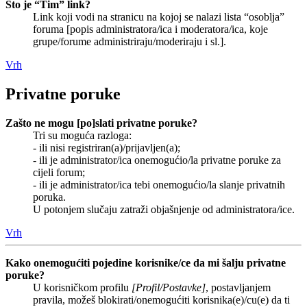
Što je “Tim” link?
Link koji vodi na stranicu na kojoj se nalazi lista “osoblja”
foruma [popis administratora/ica i moderatora/ica, koje
grupe/forume administriraju/moderiraju i sl.].
Vrh
Privatne poruke
Zašto ne mogu [po]slati privatne poruke?
Tri su moguća razloga:
- ili nisi registriran(a)/prijavljen(a);
- ili je administrator/ica onemogućio/la privatne poruke za
cijeli forum;
- ili je administrator/ica tebi onemogućio/la slanje privatnih
poruka.
U potonjem slučaju zatraži objašnjenje od administratora/ice.
Vrh
Kako onemogućiti pojedine korisnike/ce da mi šalju privatne
poruke?
U korisničkom profilu
[Profil/Postavke]
, postavljanjem
pravila, možeš blokirati/onemogućiti korisnika(e)/cu(e) da ti