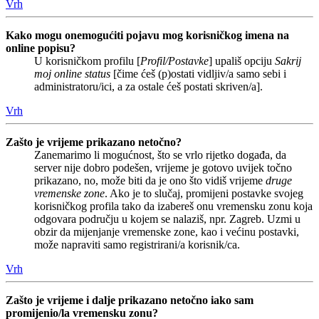
Vrh
Kako mogu onemogućiti pojavu mog korisničkog imena na
online popisu?
U korisničkom profilu [
Profil/Postavke
] upališ opciju
Sakrij
moj online status
[čime ćeš (p)ostati vidljiv/a samo sebi i
administratoru/ici, a za ostale ćeš postati skriven/a].
Vrh
Zašto je vrijeme prikazano netočno?
Zanemarimo li mogućnost, što se vrlo rijetko događa, da
server nije dobro podešen, vrijeme je gotovo uvijek točno
prikazano, no, može biti da je ono što vidiš vrijeme
druge
vremenske zone
. Ako je to slučaj, promijeni postavke svojeg
korisničkog profila tako da izabereš onu vremensku zonu koja
odgovara području u kojem se nalaziš, npr. Zagreb. Uzmi u
obzir da mijenjanje vremenske zone, kao i većinu postavki,
može napraviti samo registrirani/a korisnik/ca.
Vrh
Zašto je vrijeme i dalje prikazano netočno iako sam
promijenio/la vremensku zonu?