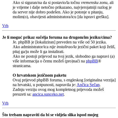
Ako si siguran/na da si postavio/la točnu
vremensku zonu
, ali
je vrijeme i dalje netočno prikazano, najvjerojatniji razlog je
da server nije dobro podešen. Ako je potonje u pitanju,
molim(o), obavijesti administratora/icu [da ispravi grešku].
Vrh
Je li moguć prikaz sučelja foruma na drugom/im jeziku/cima?
Je. phpBB je [lokaliziran] preveden na više od 50 jezika.
Ako administrator/ica
nije instalirao/la
jezični paket koji želiš,
pitaj ga/ju može li ga instalirati.
Ako ne postoji prijevod na tvoj jezik, slobodno ga napravi (a)
više informacija o čemu možeš (pro)naći na
phpBB
®
stranicama.
O hrvatskom jezičnom paketu
Ovaj prijevod phpBB foruma, s engleskog [originalna verzija]
na hrvatski, u potpunosti, napravila je:
Ančica Sečan
.
Zadnju verziju ovog mog kompletnog prijevoda možeš
preuzeti sa:
ancica.sunceko.net
.
Vrh
Što trebam napraviti da bi se vidjela slika ispod mojeg