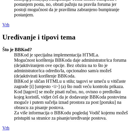
postanjem posta, no, obrati pažnju na pravila foruma jer
postoji mogućnost da je pravilima zabranjeno bumpiranje
postanjem.
Vrh
Uređivanje i tipovi tema
Što je BBKod?
BBKod je specijalna implementacija HTMLa.
Mogućnost korištenja BBKoda daje administrator/ica foruma
(de)aktiviranjem ove opcije. Bez obzira na to što je
administrator/ica odredio/la, opcionalno sam/a možeš
(de)aktivirati korištenje BBKoda.
BBKod je sličan HTMLu u stilu; tagovi se umeću u vitičaste
zagrade [i] [umjesto <i>] (a) što nudi veću kontrolu prikaza.
Kod [tagovi] se može pisati ručno, no, ovisno o predlošku
kojeg koristiš, vidjet ćeš da je dodavanje BBKoda postovima
moguće i putem sučelja iznad prostora za post [poruku] na
obrascu za pisanje postova.
Za više informacija o BBKodu pogledaj Vodič kojemu možeš
pristupiti sa stranice za pisanje/uređivanje postova.
Vrh