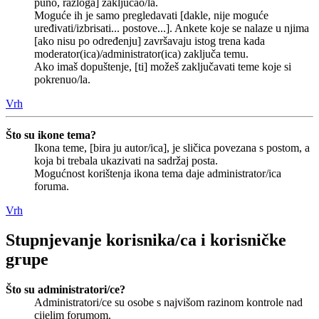
puno, razloga] zaključao/la.
Moguće ih je samo pregledavati [dakle, nije moguće
uređivati/izbrisati... postove...]. Ankete koje se nalaze u njima
[ako nisu po određenju] završavaju istog trena kada
moderator(ica)/administrator(ica) zaključa temu.
Ako imaš dopuštenje, [ti] možeš zaključavati teme koje si
pokrenuo/la.
Vrh
Što su ikone tema?
Ikona teme, [bira ju autor/ica], je sličica povezana s postom, a
koja bi trebala ukazivati na sadržaj posta.
Mogućnost korištenja ikona tema daje administrator/ica
foruma.
Vrh
Stupnjevanje korisnika/ca i korisničke
grupe
Što su administratori/ce?
Administratori/ce su osobe s najvišom razinom kontrole nad
cijelim forumom.