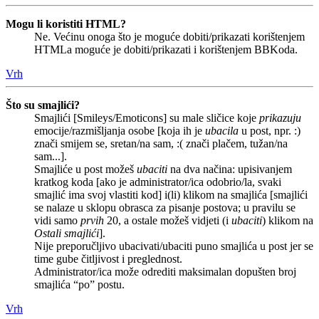
Mogu li koristiti HTML?
Ne. Većinu onoga što je moguće dobiti/prikazati korištenjem
HTMLa moguće je dobiti/prikazati i korištenjem BBKoda.
Vrh
Što su smajlići?
Smajlići [Smileys/Emoticons] su male sličice koje
prikazuju
emocije/razmišljanja osobe [koja ih je
ubacila
u post, npr. :)
znači smijem se, sretan/na sam, :( znači plačem, tužan/na
sam...].
Smajliće u post možeš
ubaciti
na dva načina: upisivanjem
kratkog koda [ako je administrator/ica odobrio/la, svaki
smajlić ima svoj vlastiti kod] i(li) klikom na smajlića [smajlići
se nalaze u sklopu obrasca za pisanje postova; u pravilu se
vidi samo
prvih
20, a ostale možeš vidjeti (i
ubaciti
) klikom na
Ostali smajlići
].
Nije preporučljivo ubacivati/ubaciti puno smajlića u post jer se
time gube čitljivost i preglednost.
Administrator/ica može odrediti maksimalan dopušten broj
smajlića “po” postu.
Vrh