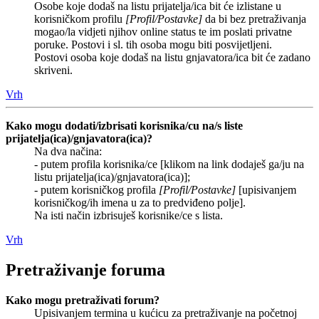
Osobe koje dodaš na listu prijatelja/ica bit će izlistane u
korisničkom profilu
[Profil/Postavke]
da bi bez pretraživanja
mogao/la vidjeti njihov online status te im poslati privatne
poruke. Postovi i sl. tih osoba mogu biti posvijetljeni.
Postovi osoba koje dodaš na listu gnjavatora/ica bit će zadano
skriveni.
Vrh
Kako mogu dodati/izbrisati korisnika/cu na/s liste
prijatelja(ica)/gnjavatora(ica)?
Na dva načina:
- putem profila korisnika/ce [klikom na link dodaješ ga/ju na
listu prijatelja(ica)/gnjavatora(ica)];
- putem korisničkog profila
[Profil/Postavke]
[upisivanjem
korisničkog/ih imena u za to predviđeno polje].
Na isti način izbrisuješ korisnike/ce s lista.
Vrh
Pretraživanje foruma
Kako mogu pretraživati forum?
Upisivanjem termina u kućicu za pretraživanje na početnoj