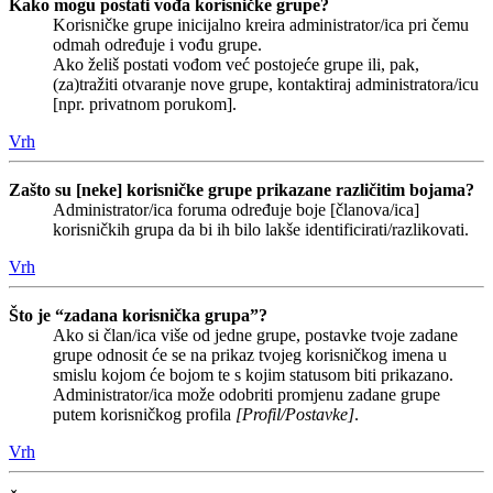
Kako mogu postati vođa korisničke grupe?
Korisničke grupe inicijalno kreira administrator/ica pri čemu
odmah određuje i vođu grupe.
Ako želiš postati vođom već postojeće grupe ili, pak,
(za)tražiti otvaranje nove grupe, kontaktiraj administratora/icu
[npr. privatnom porukom].
Vrh
Zašto su [neke] korisničke grupe prikazane različitim bojama?
Administrator/ica foruma određuje boje [članova/ica]
korisničkih grupa da bi ih bilo lakše identificirati/razlikovati.
Vrh
Što je “zadana korisnička grupa”?
Ako si član/ica više od jedne grupe, postavke tvoje zadane
grupe odnosit će se na prikaz tvojeg korisničkog imena u
smislu kojom će bojom te s kojim statusom biti prikazano.
Administrator/ica može odobriti promjenu zadane grupe
putem korisničkog profila
[Profil/Postavke]
.
Vrh