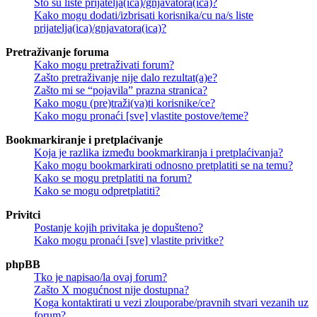
Što su liste prijatelja(ica)/gnjavatora(ica)?
Kako mogu dodati/izbrisati korisnika/cu na/s liste
prijatelja(ica)/gnjavatora(ica)?
Pretraživanje foruma
Kako mogu pretraživati forum?
Zašto pretraživanje nije dalo rezultat(a)e?
Zašto mi se “pojavila” prazna stranica?
Kako mogu (pre)traži(va)ti korisnike/ce?
Kako mogu pronaći [sve] vlastite postove/teme?
Bookmarkiranje i pretplaćivanje
Koja je razlika između bookmarkiranja i pretplaćivanja?
Kako mogu bookmarkirati odnosno pretplatiti se na temu?
Kako se mogu pretplatiti na forum?
Kako se mogu odpretplatiti?
Privitci
Postanje kojih privitaka je dopušteno?
Kako mogu pronaći [sve] vlastite privitke?
phpBB
Tko je napisao/la ovaj forum?
Zašto X mogućnost nije dostupna?
Koga kontaktirati u vezi zlouporabe/pravnih stvari vezanih uz
forum?