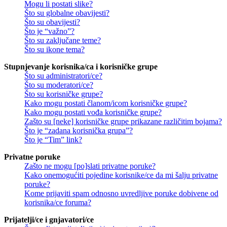
Mogu li postati slike?
Što su globalne obavijesti?
Što su obavijesti?
Što je “važno”?
Što su zaključane teme?
Što su ikone tema?
Stupnjevanje korisnika/ca i korisničke grupe
Što su administratori/ce?
Što su moderatori/ce?
Što su korisničke grupe?
Kako mogu postati članom/icom korisničke grupe?
Kako mogu postati vođa korisničke grupe?
Zašto su [neke] korisničke grupe prikazane različitim bojama?
Što je “zadana korisnička grupa”?
Što je “Tim” link?
Privatne poruke
Zašto ne mogu [po]slati privatne poruke?
Kako onemogućiti pojedine korisnike/ce da mi šalju privatne
poruke?
Kome prijaviti spam odnosno uvredljive poruke dobivene od
korisnika/ce foruma?
Prijatelji/ce i gnjavatori/ce