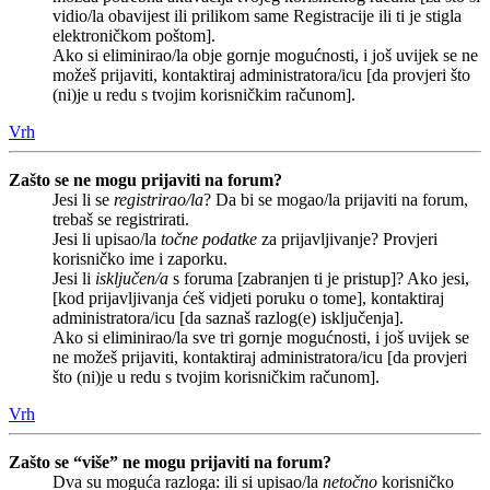
vidio/la obavijest ili prilikom same Registracije ili ti je stigla
elektroničkom poštom].
Ako si eliminirao/la obje gornje mogućnosti, i još uvijek se ne
možeš prijaviti, kontaktiraj administratora/icu [da provjeri što
(ni)je u redu s tvojim korisničkim računom].
Vrh
Zašto se ne mogu prijaviti na forum?
Jesi li se
registrirao/la
? Da bi se mogao/la prijaviti na forum,
trebaš se registrirati.
Jesi li upisao/la
točne podatke
za prijavljivanje? Provjeri
korisničko ime i zaporku.
Jesi li
isključen/a
s foruma [zabranjen ti je pristup]? Ako jesi,
[kod prijavljivanja ćeš vidjeti poruku o tome], kontaktiraj
administratora/icu [da saznaš razlog(e) isključenja].
Ako si eliminirao/la sve tri gornje mogućnosti, i još uvijek se
ne možeš prijaviti, kontaktiraj administratora/icu [da provjeri
što (ni)je u redu s tvojim korisničkim računom].
Vrh
Zašto se “više” ne mogu prijaviti na forum?
Dva su moguća razloga: ili si upisao/la
netočno
korisničko