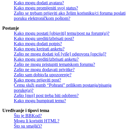
Kako mogu dodati avatara?
Kako mogu promijeniti svoj status?
Zašto se trebam prijaviti ako želim korisniku/ci foruma poslati
poruku elektroničkom poštom?
Postanje
Kako mogu postati [objaviti] temu/post na forum(u)?
Kako mogu urediti/izbrisati post?
Kako mogu dodati potpis?
Kako mogu kreirati anketu?
Zašto ne mogu dodati još [više] odgovora [opcija]?
Kako mogu urediti/izbrisati anketu?
Zašto ne mogu pristupiti tematskom forumu?
Zašto ne mogu dodavati privitke?
Zašto sam dobio/la upozorenje?
Kako mogu prijaviti post?
Čemu služi gumb “Pohrani” prilikom postanja/pisanja
poruke(a)?
Zašto [moj] post treba biti odobren?
Kako mogu bumpirati temu?
Uređivanje i tipovi tema
Što je BBKod?
Mogu li koristiti HTML?
Što su smajlići?