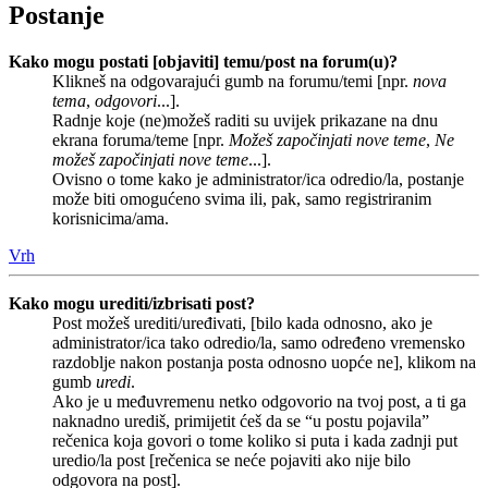
Postanje
Kako mogu postati [objaviti] temu/post na forum(u)?
Klikneš na odgovarajući gumb na forumu/temi [npr.
nova
tema
,
odgovori
...].
Radnje koje (ne)možeš raditi su uvijek prikazane na dnu
ekrana foruma/teme [npr.
Možeš započinjati nove teme
,
Ne
možeš započinjati nove teme
...].
Ovisno o tome kako je administrator/ica odredio/la, postanje
može biti omogućeno svima ili, pak, samo registriranim
korisnicima/ama.
Vrh
Kako mogu urediti/izbrisati post?
Post možeš urediti/uređivati, [bilo kada odnosno, ako je
administrator/ica tako odredio/la, samo određeno vremensko
razdoblje nakon postanja posta odnosno uopće ne], klikom na
gumb
uredi
.
Ako je u međuvremenu netko odgovorio na tvoj post, a ti ga
naknadno urediš, primijetit ćeš da se “u postu pojavila”
rečenica koja govori o tome koliko si puta i kada zadnji put
uredio/la post [rečenica se neće pojaviti ako nije bilo
odgovora na post].