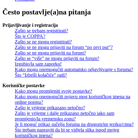
Često postavlje(a)na pitanja
Prijavljivanje i registracija
Zašto se trebam registrirati?
Što je COPPA?
Zašto se ne mogu registrirati?
Zašto se ne mogu prijaviti na forum “po prvi put”?
Zašto se ne mogu prijaviti na forum?
Zašto se “više” ne mogu prijaviti na forum?
Izgubio/la sam zaporku!
Kako mogu onemogućiti automatsko odjavljivanje s foruma?
Što “Izbriši kolačiće” radi?
Korisničke postavke
Kako mogu promijeniti svoje postavke?
Kako mogu onemogućiti pojavu mog korisničkog imena na
online popisu?
Zašto je vrijeme prikazano netočno?
Zašto je vrijeme i dalje prikazano netočno iako sam
promijenio/la vremensku zonu?
Je li moguć prikaz sučelja foruma na drugom/im jeziku/cima?
Što trebam napraviti da bi se vidjela slika ispod mojeg
korisničkog imena?