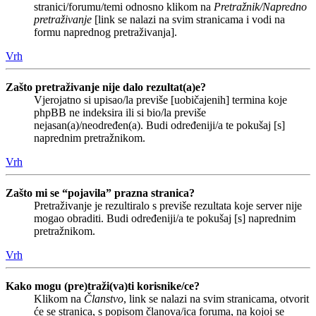
stranici/forumu/temi odnosno klikom na
Pretražnik/Napredno
pretraživanje
[link se nalazi na svim stranicama i vodi na
formu naprednog pretraživanja].
Vrh
Zašto pretraživanje nije dalo rezultat(a)e?
Vjerojatno si upisao/la previše [uobičajenih] termina koje
phpBB ne indeksira ili si bio/la previše
nejasan(a)/neodređen(a). Budi određeniji/a te pokušaj [s]
naprednim pretražnikom.
Vrh
Zašto mi se “pojavila” prazna stranica?
Pretraživanje je rezultiralo s previše rezultata koje server nije
mogao obraditi. Budi određeniji/a te pokušaj [s] naprednim
pretražnikom.
Vrh
Kako mogu (pre)traži(va)ti korisnike/ce?
Klikom na
Članstvo
, link se nalazi na svim stranicama, otvorit
će se stranica, s popisom članova/ica foruma, na kojoj se