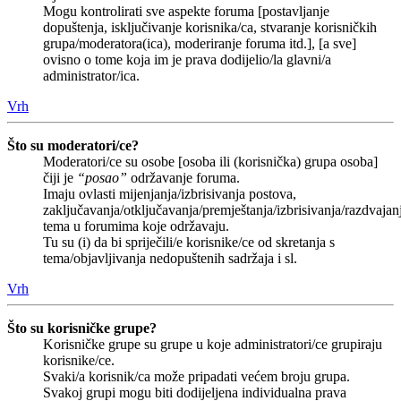
Mogu kontrolirati sve aspekte foruma [postavljanje
dopuštenja, isključivanje korisnika/ca, stvaranje korisničkih
grupa/moderatora(ica), moderiranje foruma itd.], [a sve]
ovisno o tome koja im je prava dodijelio/la glavni/a
administrator/ica.
Vrh
Što su moderatori/ce?
Moderatori/ce su osobe [osoba ili (korisnička) grupa osoba]
čiji je
“posao”
održavanje foruma.
Imaju ovlasti mijenjanja/izbrisivanja postova,
zaključavanja/otključavanja/premještanja/izbrisivanja/razdvajan
tema u forumima koje održavaju.
Tu su (i) da bi spriječili/e korisnike/ce od skretanja s
tema/objavljivanja nedopuštenih sadržaja i sl.
Vrh
Što su korisničke grupe?
Korisničke grupe su grupe u koje administratori/ce grupiraju
korisnike/ce.
Svaki/a korisnik/ca može pripadati većem broju grupa.
Svakoj grupi mogu biti dodijeljena individualna prava