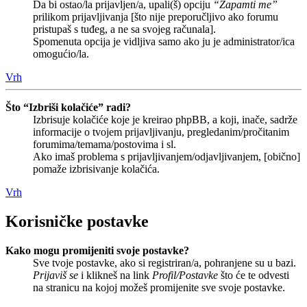
Da bi ostao/la prijavljen/a, upali(š) opciju
“Zapamti me”
prilikom prijavljivanja [što nije preporučljivo ako forumu
pristupaš s tuđeg, a ne sa svojeg računala].
Spomenuta opcija je vidljiva samo ako ju je administrator/ica
omogućio/la.
Vrh
Što “Izbriši kolačiće” radi?
Izbrisuje kolačiće koje je kreirao phpBB, a koji, inače, sadrže
informacije o tvojem prijavljivanju, pregledanim/pročitanim
forumima/temama/postovima i sl.
Ako imaš problema s prijavljivanjem/odjavljivanjem, [obično]
pomaže izbrisivanje kolačića.
Vrh
Korisničke postavke
Kako mogu promijeniti svoje postavke?
Sve tvoje postavke, ako si registriran/a, pohranjene su u bazi.
Prijaviš se
i klikneš na link
Profil/Postavke
što će te odvesti
na stranicu na kojoj možeš promijenite sve svoje postavke.