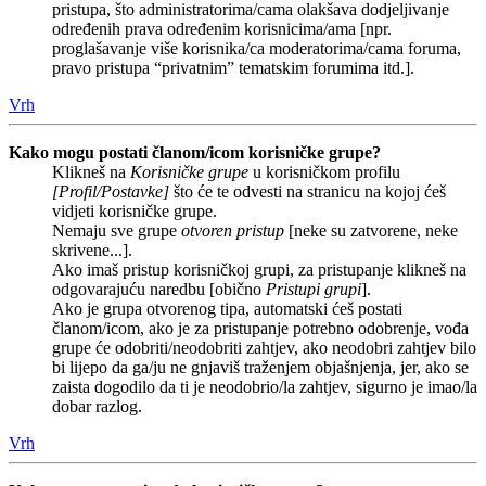
pristupa, što administratorima/cama olakšava dodjeljivanje
određenih prava određenim korisnicima/ama [npr.
proglašavanje više korisnika/ca moderatorima/cama foruma,
pravo pristupa “privatnim” tematskim forumima itd.].
Vrh
Kako mogu postati članom/icom korisničke grupe?
Klikneš na
Korisničke grupe
u korisničkom profilu
[Profil/Postavke]
što će te odvesti na stranicu na kojoj ćeš
vidjeti korisničke grupe.
Nemaju sve grupe
otvoren pristup
[neke su zatvorene, neke
skrivene...].
Ako imaš pristup korisničkoj grupi, za pristupanje klikneš na
odgovarajuću naredbu [obično
Pristupi grupi
].
Ako je grupa otvorenog tipa, automatski ćeš postati
članom/icom, ako je za pristupanje potrebno odobrenje, vođa
grupe će odobriti/neodobriti zahtjev, ako neodobri zahtjev bilo
bi lijepo da ga/ju ne gnjaviš traženjem objašnjenja, jer, ako se
zaista dogodilo da ti je neodobrio/la zahtjev, sigurno je imao/la
dobar razlog.
Vrh