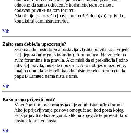
odnosno da samo određeni/e korisnici(e)/grupe mogu
dodavati privitke na tom forumu.
Ako ti nije jasno zašto [baš] ti ne možeš doda(va)ti privitke,
kontaktiraj administratora/icu.
Vrh
Zašto sam dobio/la upozorenje?
Svaki/a administrator/ica postavlja vlastita pravila koja vrijede
na [njegovom(im)/njezinom(im)] forumu/ima. Ne vrijede na
svim forumima ista pravila. Ako misli da si prekršio/la [jedno
od/više] pravila, može te upozoriti. Ako dobiješ upozorenje,
imaj na umu da je to odluka administratora/ice foruma te da
phpBB Limited nema ništa s time.
Vrh
Kako mogu prijaviti post?
Mogućnost prijave post(ov)a daje administrator/ica foruma.
Ako je prijavljivanje postova omogućeno, kod posta kojeg
želiš prijaviti nalazi se gumb klik na kojeg će te provesti kroz
postupak prijave posta.
Vrh