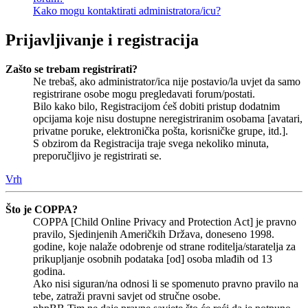
Kako mogu kontaktirati administratora/icu?
Prijavljivanje i registracija
Zašto se trebam registrirati?
Ne trebaš, ako administrator/ica nije postavio/la uvjet da samo
registrirane osobe mogu pregledavati forum/postati.
Bilo kako bilo, Registracijom ćeš dobiti pristup dodatnim
opcijama koje nisu dostupne neregistriranim osobama [avatari,
privatne poruke, elektronička pošta, korisničke grupe, itd.].
S obzirom da Registracija traje svega nekoliko minuta,
preporučljivo je registrirati se.
Vrh
Što je COPPA?
COPPA [Child Online Privacy and Protection Act] je pravno
pravilo, Sjedinjenih Američkih Država, doneseno 1998.
godine, koje nalaže odobrenje od strane roditelja/staratelja za
prikupljanje osobnih podataka [od] osoba mlađih od 13
godina.
Ako nisi siguran/na odnosi li se spomenuto pravno pravilo na
tebe, zatraži pravni savjet od stručne osobe.