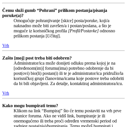
Čemu služi gumb “Pohrani” prilikom postanja/pisanja
poruke(a)?
Omogućuje pohranjivanje [skice] posta/poruke, koji/a
naknadno može biti završen/a i postan/poslana, a što je
moguće iz korisničkog profila
[Profil/Postavke]
odnosno
prilikom postanja [
Učitaj
].
Vrh
Zašto [moj] post treba biti odobren?
Administrator/ica može donijeti odluku prema kojoj je na
[određenom(im)] forumu(ima) potrebno odobrenje da bi
post(ovi) bio(li) postan(i) ili te je administrator/ica pridružio/la
korisničkoj grupi članovima/icama koje postove treba odobriti
da bi bili objavljeni. Za detalje, kontaktiraj administratora/icu.
Vrh
Kako mogu bumpirati temu?
Klikom na link “Bumpiraj” što će temu postaviti na vrh prve
stranice foruma. Ako ne vidiš link, bumpiranje je ili
onemogućeno ili treba proći određen vremenski period od
zadnjeg posta(nja)/bumpiranja. Temu možeš bumpirati i