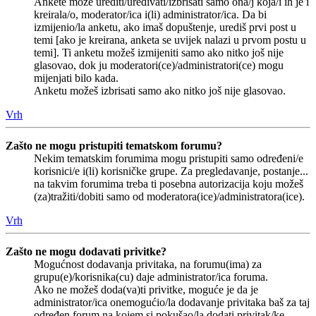
Ankete može urediti/uređivati/izbrisati samo ona/j koja/i ih je i
kreirala/o, moderator/ica i(li) administrator/ica. Da bi
izmijenio/la anketu, ako imaš dopuštenje, urediš prvi post u
temi [ako je kreirana, anketa se uvijek nalazi u prvom postu u
temi]. Ti anketu možeš izmijeniti samo ako nitko još nije
glasovao, dok ju moderatori(ce)/administratori(ce) mogu
mijenjati bilo kada.
Anketu možeš izbrisati samo ako nitko još nije glasovao.
Vrh
Zašto ne mogu pristupiti tematskom forumu?
Nekim tematskim forumima mogu pristupiti samo određeni/e
korisnici/e i(li) korisničke grupe. Za pregledavanje, postanje...
na takvim forumima treba ti posebna autorizacija koju možeš
(za)tražiti/dobiti samo od moderatora(ice)/administratora(ice).
Vrh
Zašto ne mogu dodavati privitke?
Mogućnost dodavanja privitaka, na forumu(ima) za
grupu(e)/korisnika(cu) daje administrator/ica foruma.
Ako ne možeš doda(va)ti privitke, moguće je da je
administrator/ica onemogućio/la dodavanje privitaka baš za taj
određen forum na kojem si pokušao/la dodati privitak/ke