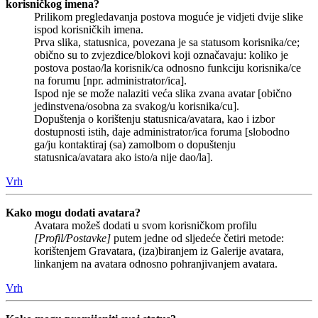
korisničkog imena?
Prilikom pregledavanja postova moguće je vidjeti dvije slike
ispod korisničkih imena.
Prva slika, statusnica, povezana je sa statusom korisnika/ce;
obično su to zvjezdice/blokovi koji označavaju: koliko je
postova postao/la korisnik/ca odnosno funkciju korisnika/ce
na forumu [npr. administrator/ica].
Ispod nje se može nalaziti veća slika zvana avatar [obično
jedinstvena/osobna za svakog/u korisnika/cu].
Dopuštenja o korištenju statusnica/avatara, kao i izbor
dostupnosti istih, daje administrator/ica foruma [slobodno
ga/ju kontaktiraj (sa) zamolbom o dopuštenju
statusnica/avatara ako isto/a nije dao/la].
Vrh
Kako mogu dodati avatara?
Avatara možeš dodati u svom korisničkom profilu
[Profil/Postavke]
putem jedne od sljedeće četiri metode:
korištenjem Gravatara, (iza)biranjem iz Galerije avatara,
linkanjem na avatara odnosno pohranjivanjem avatara.
Vrh