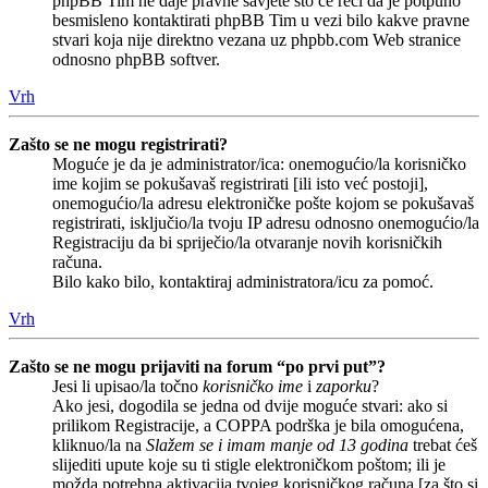
phpBB Tim ne daje pravne savjete što će reći da je potpuno
besmisleno kontaktirati phpBB Tim u vezi bilo kakve pravne
stvari koja nije direktno vezana uz phpbb.com Web stranice
odnosno phpBB softver.
Vrh
Zašto se ne mogu registrirati?
Moguće je da je administrator/ica: onemogućio/la korisničko
ime kojim se pokušavaš registrirati [ili isto već postoji],
onemogućio/la adresu elektroničke pošte kojom se pokušavaš
registrirati, isključio/la tvoju IP adresu odnosno onemogućio/la
Registraciju da bi spriječio/la otvaranje novih korisničkih
računa.
Bilo kako bilo, kontaktiraj administratora/icu za pomoć.
Vrh
Zašto se ne mogu prijaviti na forum “po prvi put”?
Jesi li upisao/la točno
korisničko ime
i
zaporku
?
Ako jesi, dogodila se jedna od dvije moguće stvari: ako si
prilikom Registracije, a COPPA podrška je bila omogućena,
kliknuo/la na
Slažem se i imam manje od 13 godina
trebat ćeš
slijediti upute koje su ti stigle elektroničkom poštom; ili je
možda potrebna aktivacija tvojeg korisničkog računa [za što si