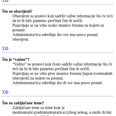
Što su obavijesti?
Obavijesti su postovi koji sadrže važne informacije što će reći
da bi ih bilo pametno pročitati čim ih uočiš.
Pojavljuju se na vrhu svake stranice foruma na kojem su
postane.
Administrator/ica određuje tko sve ima pravo postati
obavijesti.
Vrh
Što je “važno”?
“Važno” su postovi koji često sadrže važne informacije što će
reći da bi ih bilo pametno pročitati čim ih uočiš.
Pojavljuju se na vrhu prve stranice foruma [ispod eventualnih
obavijesti] na kojem su postani.
Administrator/ica određuje tko ih sve ima pravo postati.
Vrh
Što su zaključane teme?
Zaključane teme su teme koje je
moderator(ica)/administrator(ica) [zbog nekog, a može ih biti