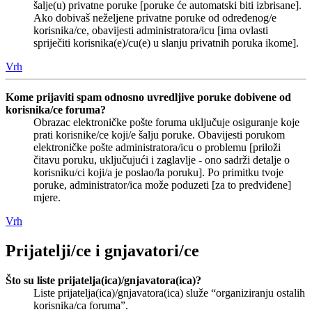
šalje(u) privatne poruke [poruke će automatski biti izbrisane].
Ako dobivaš neželjene privatne poruke od određenog/e
korisnika/ce, obavijesti administratora/icu [ima ovlasti
spriječiti korisnika(e)/cu(e) u slanju privatnih poruka ikome].
Vrh
Kome prijaviti spam odnosno uvredljive poruke dobivene od
korisnika/ce foruma?
Obrazac elektroničke pošte foruma uključuje osiguranje koje
prati korisnike/ce koji/e šalju poruke. Obavijesti porukom
elektroničke pošte administratora/icu o problemu [priloži
čitavu poruku, uključujući i zaglavlje - ono sadrži detalje o
korisniku/ci koji/a je poslao/la poruku]. Po primitku tvoje
poruke, administrator/ica može poduzeti [za to predviđene]
mjere.
Vrh
Prijatelji/ce i gnjavatori/ce
Što su liste prijatelja(ica)/gnjavatora(ica)?
Liste prijatelja(ica)/gnjavatora(ica) služe “organiziranju ostalih
korisnika/ca foruma”.