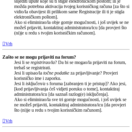
slijediti upute koje su ti stigle elektroničkom poštom; ili je
možda potrebna aktivacija tvojeg korisničkog računa [za što si
vidio/la obavijest ili prilikom same Registracije ili ti je stigla
elektroničkom poštom].
Ako si eliminirao/la obje gornje mogućnosti, i još uvijek se ne
možeš prijaviti, kontaktiraj administratora/icu [da provjeri što
(ni)je u redu s tvojim korisničkim računom].
Vrh
Zašto se ne mogu prijaviti na forum?
Jesi li se
registrirao/la
? Da bi se mogao/la prijaviti na forum,
trebaš se registrirati.
Jesi li upisao/la
točne podatke
za prijavljivanje? Provjeri
korisničko ime i zaporku.
Jesi li
isključen/a
s foruma [zabranjen ti je pristup]? Ako jesi,
[kod prijavljivanja ćeš vidjeti poruku o tome], kontaktiraj
administratora/icu [da saznaš razlog(e) isključenja].
Ako si eliminirao/la sve tri gornje mogućnosti, i još uvijek se
ne možeš prijaviti, kontaktiraj administratora/icu [da provjeri
što (ni)je u redu s tvojim korisničkim računom].
Vrh