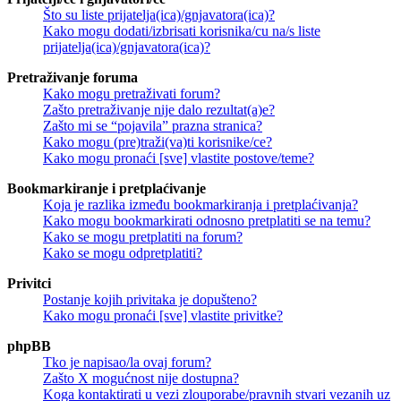
Što su liste prijatelja(ica)/gnjavatora(ica)?
Kako mogu dodati/izbrisati korisnika/cu na/s liste
prijatelja(ica)/gnjavatora(ica)?
Pretraživanje foruma
Kako mogu pretraživati forum?
Zašto pretraživanje nije dalo rezultat(a)e?
Zašto mi se “pojavila” prazna stranica?
Kako mogu (pre)traži(va)ti korisnike/ce?
Kako mogu pronaći [sve] vlastite postove/teme?
Bookmarkiranje i pretplaćivanje
Koja je razlika između bookmarkiranja i pretplaćivanja?
Kako mogu bookmarkirati odnosno pretplatiti se na temu?
Kako se mogu pretplatiti na forum?
Kako se mogu odpretplatiti?
Privitci
Postanje kojih privitaka je dopušteno?
Kako mogu pronaći [sve] vlastite privitke?
phpBB
Tko je napisao/la ovaj forum?
Zašto X mogućnost nije dostupna?
Koga kontaktirati u vezi zlouporabe/pravnih stvari vezanih uz