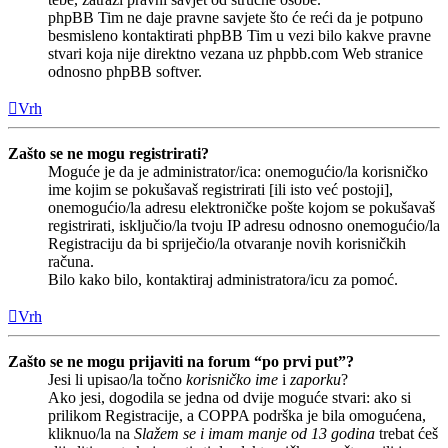
phpBB Tim ne daje pravne savjete što će reći da je potpuno
besmisleno kontaktirati phpBB Tim u vezi bilo kakve pravne
stvari koja nije direktno vezana uz phpbb.com Web stranice
odnosno phpBB softver.
Vrh
Zašto se ne mogu registrirati?
Moguće je da je administrator/ica: onemogućio/la korisničko
ime kojim se pokušavaš registrirati [ili isto već postoji],
onemogućio/la adresu elektroničke pošte kojom se pokušavaš
registrirati, isključio/la tvoju IP adresu odnosno onemogućio/la
Registraciju da bi spriječio/la otvaranje novih korisničkih
računa.
Bilo kako bilo, kontaktiraj administratora/icu za pomoć.
Vrh
Zašto se ne mogu prijaviti na forum “po prvi put”?
Jesi li upisao/la točno
korisničko ime
i
zaporku
?
Ako jesi, dogodila se jedna od dvije moguće stvari: ako si
prilikom Registracije, a COPPA podrška je bila omogućena,
kliknuo/la na
Slažem se i imam manje od 13 godina
trebat ćeš