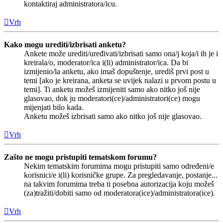
kontaktiraj administratora/icu.
Vrh
Kako mogu urediti/izbrisati anketu?
Ankete može urediti/uređivati/izbrisati samo ona/j koja/i ih je i
kreirala/o, moderator/ica i(li) administrator/ica. Da bi
izmijenio/la anketu, ako imaš dopuštenje, urediš prvi post u
temi [ako je kreirana, anketa se uvijek nalazi u prvom postu u
temi]. Ti anketu možeš izmijeniti samo ako nitko još nije
glasovao, dok ju moderatori(ce)/administratori(ce) mogu
mijenjati bilo kada.
Anketu možeš izbrisati samo ako nitko još nije glasovao.
Vrh
Zašto ne mogu pristupiti tematskom forumu?
Nekim tematskim forumima mogu pristupiti samo određeni/e
korisnici/e i(li) korisničke grupe. Za pregledavanje, postanje...
na takvim forumima treba ti posebna autorizacija koju možeš
(za)tražiti/dobiti samo od moderatora(ice)/administratora(ice).
Vrh