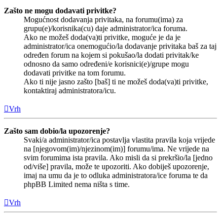
Zašto ne mogu dodavati privitke?
Mogućnost dodavanja privitaka, na forumu(ima) za
grupu(e)/korisnika(cu) daje administrator/ica foruma.
Ako ne možeš doda(va)ti privitke, moguće je da je
administrator/ica onemogućio/la dodavanje privitaka baš za taj
određen forum na kojem si pokušao/la dodati privitak/ke
odnosno da samo određeni/e korisnici(e)/grupe mogu
dodavati privitke na tom forumu.
Ako ti nije jasno zašto [baš] ti ne možeš doda(va)ti privitke,
kontaktiraj administratora/icu.
Vrh
Zašto sam dobio/la upozorenje?
Svaki/a administrator/ica postavlja vlastita pravila koja vrijede
na [njegovom(im)/njezinom(im)] forumu/ima. Ne vrijede na
svim forumima ista pravila. Ako misli da si prekršio/la [jedno
od/više] pravila, može te upozoriti. Ako dobiješ upozorenje,
imaj na umu da je to odluka administratora/ice foruma te da
phpBB Limited nema ništa s time.
Vrh