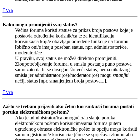
Vrh
Kako mogu promijeniti svoj status?
Većina foruma koristi statuse za prikaz broja postova koje je
postao/la određeni/a korisnik/ca te za identifikaciju
korisnika/ca koji/e obavljaju određene funkcije na forumu
[obično oni/e imaju poseban status, npr. administratori/ce,
moderatori/ce].
U pravilu, svoj status ne možeš direktno promijeniti.
Zloupotrebljavanje foruma, u smislu postanja puno postova
samo zato da bi se dosegao što veći status, nema nikakvog
smisla jer administratori(ce)/moderatori(ce) mogu
smanjiti
nečiji status [npr. smanjenjem broja postova...].
Vrh
Zašto se trebam prijaviti ako želim korisniku/ci foruma poslati
poruku elektroničkom poštom?
Ako je administrator/ica omogućio/la slanje poruka
elektroničkom poštom korisnicima/ama foruma putem
ugrađenog obrasca elektroničke pošte: tu opciju mogu koristiti
samo registrirani/e korisnici/e [čime se sprječava zlouporaba