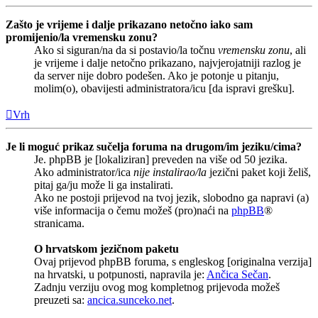
Zašto je vrijeme i dalje prikazano netočno iako sam
promijenio/la vremensku zonu?
Ako si siguran/na da si postavio/la točnu
vremensku zonu
, ali
je vrijeme i dalje netočno prikazano, najvjerojatniji razlog je
da server nije dobro podešen. Ako je potonje u pitanju,
molim(o), obavijesti administratora/icu [da ispravi grešku].
Vrh
Je li moguć prikaz sučelja foruma na drugom/im jeziku/cima?
Je. phpBB je [lokaliziran] preveden na više od 50 jezika.
Ako administrator/ica
nije instalirao/la
jezični paket koji želiš,
pitaj ga/ju može li ga instalirati.
Ako ne postoji prijevod na tvoj jezik, slobodno ga napravi (a)
više informacija o čemu možeš (pro)naći na
phpBB
®
stranicama.
O hrvatskom jezičnom paketu
Ovaj prijevod phpBB foruma, s engleskog [originalna verzija]
na hrvatski, u potpunosti, napravila je:
Ančica Sečan
.
Zadnju verziju ovog mog kompletnog prijevoda možeš
preuzeti sa:
ancica.sunceko.net
.