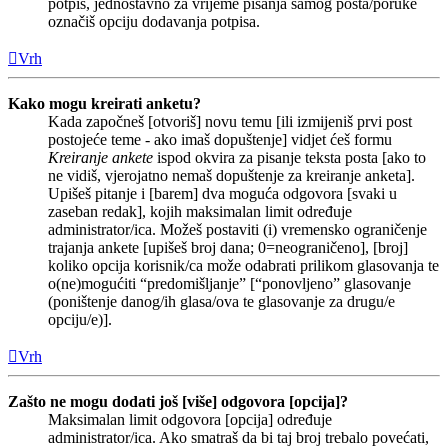
potpis, jednostavno za vrijeme pisanja samog posta/poruke
označiš opciju dodavanja potpisa.
Vrh
Kako mogu kreirati anketu?
Kada započneš [otvoriš] novu temu [ili izmijeniš prvi post
postojeće teme - ako imaš dopuštenje] vidjet ćeš formu
Kreiranje ankete
ispod okvira za pisanje teksta posta [ako to
ne vidiš, vjerojatno nemaš dopuštenje za kreiranje anketa].
Upišeš pitanje i [barem] dva moguća odgovora [svaki u
zaseban redak], kojih maksimalan limit određuje
administrator/ica. Možeš postaviti (i) vremensko ograničenje
trajanja ankete [upišeš broj dana; 0=neograničeno], [broj]
koliko opcija korisnik/ca može odabrati prilikom glasovanja te
o(ne)mogućiti “predomišljanje” [“ponovljeno” glasovanje
(poništenje danog/ih glasa/ova te glasovanje za drugu/e
opciju/e)].
Vrh
Zašto ne mogu dodati još [više] odgovora [opcija]?
Maksimalan limit odgovora [opcija] određuje
administrator/ica. Ako smatraš da bi taj broj trebalo povećati,