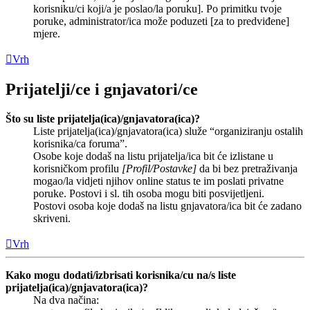
korisniku/ci koji/a je poslao/la poruku]. Po primitku tvoje
poruke, administrator/ica može poduzeti [za to predviđene]
mjere.
Vrh
Prijatelji/ce i gnjavatori/ce
Što su liste prijatelja(ica)/gnjavatora(ica)?
Liste prijatelja(ica)/gnjavatora(ica) služe “organiziranju ostalih
korisnika/ca foruma”.
Osobe koje dodaš na listu prijatelja/ica bit će izlistane u
korisničkom profilu
[Profil/Postavke]
da bi bez pretraživanja
mogao/la vidjeti njihov online status te im poslati privatne
poruke. Postovi i sl. tih osoba mogu biti posvijetljeni.
Postovi osoba koje dodaš na listu gnjavatora/ica bit će zadano
skriveni.
Vrh
Kako mogu dodati/izbrisati korisnika/cu na/s liste
prijatelja(ica)/gnjavatora(ica)?
Na dva načina: