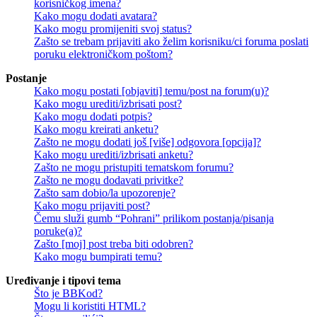
korisničkog imena?
Kako mogu dodati avatara?
Kako mogu promijeniti svoj status?
Zašto se trebam prijaviti ako želim korisniku/ci foruma poslati
poruku elektroničkom poštom?
Postanje
Kako mogu postati [objaviti] temu/post na forum(u)?
Kako mogu urediti/izbrisati post?
Kako mogu dodati potpis?
Kako mogu kreirati anketu?
Zašto ne mogu dodati još [više] odgovora [opcija]?
Kako mogu urediti/izbrisati anketu?
Zašto ne mogu pristupiti tematskom forumu?
Zašto ne mogu dodavati privitke?
Zašto sam dobio/la upozorenje?
Kako mogu prijaviti post?
Čemu služi gumb “Pohrani” prilikom postanja/pisanja
poruke(a)?
Zašto [moj] post treba biti odobren?
Kako mogu bumpirati temu?
Uređivanje i tipovi tema
Što je BBKod?
Mogu li koristiti HTML?