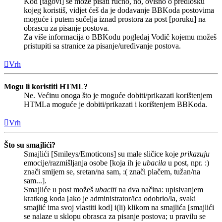
Kod [tagovi] se može pisati ručno, no, ovisno o predlošku
kojeg koristiš, vidjet ćeš da je dodavanje BBKoda postovima
moguće i putem sučelja iznad prostora za post [poruku] na
obrascu za pisanje postova.
Za više informacija o BBKodu pogledaj Vodič kojemu možeš
pristupiti sa stranice za pisanje/uređivanje postova.
Vrh
Mogu li koristiti HTML?
Ne. Većinu onoga što je moguće dobiti/prikazati korištenjem
HTMLa moguće je dobiti/prikazati i korištenjem BBKoda.
Vrh
Što su smajlići?
Smajlići [Smileys/Emoticons] su male sličice koje
prikazuju
emocije/razmišljanja osobe [koja ih je
ubacila
u post, npr. :)
znači smijem se, sretan/na sam, :( znači plačem, tužan/na
sam...].
Smajliće u post možeš
ubaciti
na dva načina: upisivanjem
kratkog koda [ako je administrator/ica odobrio/la, svaki
smajlić ima svoj vlastiti kod] i(li) klikom na smajlića [smajlići
se nalaze u sklopu obrasca za pisanje postova; u pravilu se