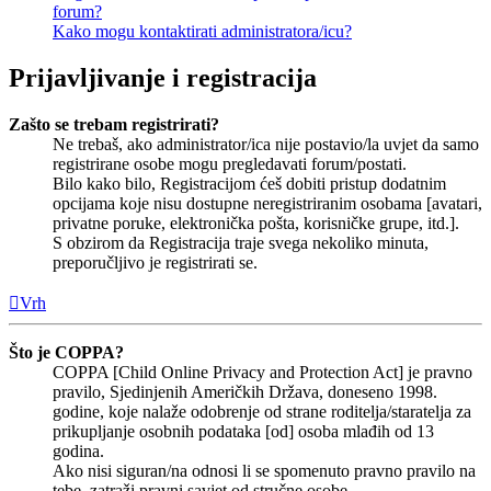
forum?
Kako mogu kontaktirati administratora/icu?
Prijavljivanje i registracija
Zašto se trebam registrirati?
Ne trebaš, ako administrator/ica nije postavio/la uvjet da samo
registrirane osobe mogu pregledavati forum/postati.
Bilo kako bilo, Registracijom ćeš dobiti pristup dodatnim
opcijama koje nisu dostupne neregistriranim osobama [avatari,
privatne poruke, elektronička pošta, korisničke grupe, itd.].
S obzirom da Registracija traje svega nekoliko minuta,
preporučljivo je registrirati se.
Vrh
Što je COPPA?
COPPA [Child Online Privacy and Protection Act] je pravno
pravilo, Sjedinjenih Američkih Država, doneseno 1998.
godine, koje nalaže odobrenje od strane roditelja/staratelja za
prikupljanje osobnih podataka [od] osoba mlađih od 13
godina.
Ako nisi siguran/na odnosi li se spomenuto pravno pravilo na
tebe, zatraži pravni savjet od stručne osobe.