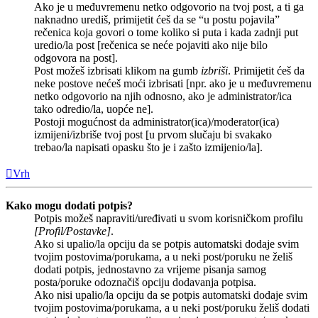
Ako je u međuvremenu netko odgovorio na tvoj post, a ti ga
naknadno urediš, primijetit ćeš da se “u postu pojavila”
rečenica koja govori o tome koliko si puta i kada zadnji put
uredio/la post [rečenica se neće pojaviti ako nije bilo
odgovora na post].
Post možeš izbrisati klikom na gumb
izbriši
. Primijetit ćeš da
neke postove nećeš moći izbrisati [npr. ako je u međuvremenu
netko odgovorio na njih odnosno, ako je administrator/ica
tako odredio/la, uopće ne].
Postoji mogućnost da administrator(ica)/moderator(ica)
izmijeni/izbriše tvoj post [u prvom slučaju bi svakako
trebao/la napisati opasku što je i zašto izmijenio/la].
Vrh
Kako mogu dodati potpis?
Potpis možeš napraviti/uređivati u svom korisničkom profilu
[Profil/Postavke]
.
Ako si upalio/la opciju da se potpis automatski dodaje svim
tvojim postovima/porukama, a u neki post/poruku ne želiš
dodati potpis, jednostavno za vrijeme pisanja samog
posta/poruke odoznačiš opciju dodavanja potpisa.
Ako nisi upalio/la opciju da se potpis automatski dodaje svim
tvojim postovima/porukama, a u neki post/poruku želiš dodati