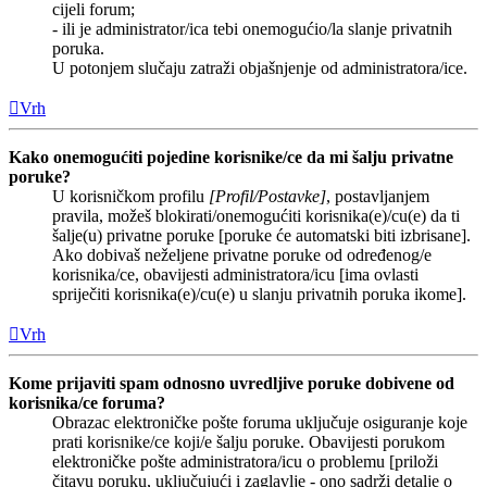
cijeli forum;
- ili je administrator/ica tebi onemogućio/la slanje privatnih
poruka.
U potonjem slučaju zatraži objašnjenje od administratora/ice.
Vrh
Kako onemogućiti pojedine korisnike/ce da mi šalju privatne
poruke?
U korisničkom profilu
[Profil/Postavke]
, postavljanjem
pravila, možeš blokirati/onemogućiti korisnika(e)/cu(e) da ti
šalje(u) privatne poruke [poruke će automatski biti izbrisane].
Ako dobivaš neželjene privatne poruke od određenog/e
korisnika/ce, obavijesti administratora/icu [ima ovlasti
spriječiti korisnika(e)/cu(e) u slanju privatnih poruka ikome].
Vrh
Kome prijaviti spam odnosno uvredljive poruke dobivene od
korisnika/ce foruma?
Obrazac elektroničke pošte foruma uključuje osiguranje koje
prati korisnike/ce koji/e šalju poruke. Obavijesti porukom
elektroničke pošte administratora/icu o problemu [priloži
čitavu poruku, uključujući i zaglavlje - ono sadrži detalje o