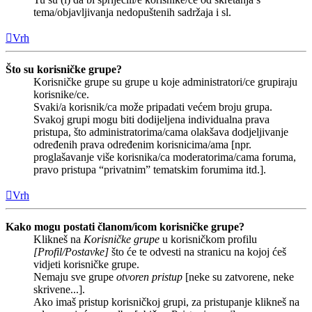
tema/objavljivanja nedopuštenih sadržaja i sl.
Vrh
Što su korisničke grupe?
Korisničke grupe su grupe u koje administratori/ce grupiraju
korisnike/ce.
Svaki/a korisnik/ca može pripadati većem broju grupa.
Svakoj grupi mogu biti dodijeljena individualna prava
pristupa, što administratorima/cama olakšava dodjeljivanje
određenih prava određenim korisnicima/ama [npr.
proglašavanje više korisnika/ca moderatorima/cama foruma,
pravo pristupa “privatnim” tematskim forumima itd.].
Vrh
Kako mogu postati članom/icom korisničke grupe?
Klikneš na
Korisničke grupe
u korisničkom profilu
[Profil/Postavke]
što će te odvesti na stranicu na kojoj ćeš
vidjeti korisničke grupe.
Nemaju sve grupe
otvoren pristup
[neke su zatvorene, neke
skrivene...].
Ako imaš pristup korisničkoj grupi, za pristupanje klikneš na