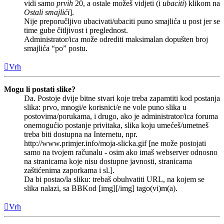
vidi samo
prvih
20, a ostale možeš vidjeti (i
ubaciti
) klikom na
Ostali smajlići
].
Nije preporučljivo ubacivati/ubaciti puno smajlića u post jer se
time gube čitljivost i preglednost.
Administrator/ica može odrediti maksimalan dopušten broj
smajlića “po” postu.
Vrh
Mogu li postati slike?
Da. Postoje dvije bitne stvari koje treba zapamtiti kod postanja
slika: prvo, mnogi/e korisnici/e ne vole puno slika u
postovima/porukama, i drugo, ako je administrator/ica foruma
onemogućio postanje privitaka, slika koju umećeš/umetneš
treba biti dostupna na Internetu, npr.
http://www.primjer.info/moja-slicka.gif [ne može postojati
samo na tvojem računalu - osim ako imaš webserver odnosno
na stranicama koje nisu dostupne javnosti, stranicama
zaštićenima zaporkama i sl.].
Da bi postao/la sliku: trebaš obuhvatiti URL, na kojem se
slika nalazi, sa BBKod [img][/img] tago(vi)m(a).
Vrh