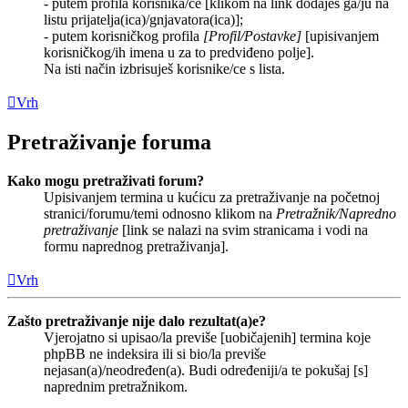
- putem profila korisnika/ce [klikom na link dodaješ ga/ju na
listu prijatelja(ica)/gnjavatora(ica)];
- putem korisničkog profila
[Profil/Postavke]
[upisivanjem
korisničkog/ih imena u za to predviđeno polje].
Na isti način izbrisuješ korisnike/ce s lista.
Vrh
Pretraživanje foruma
Kako mogu pretraživati forum?
Upisivanjem termina u kućicu za pretraživanje na početnoj
stranici/forumu/temi odnosno klikom na
Pretražnik/Napredno
pretraživanje
[link se nalazi na svim stranicama i vodi na
formu naprednog pretraživanja].
Vrh
Zašto pretraživanje nije dalo rezultat(a)e?
Vjerojatno si upisao/la previše [uobičajenih] termina koje
phpBB ne indeksira ili si bio/la previše
nejasan(a)/neodređen(a). Budi određeniji/a te pokušaj [s]
naprednim pretražnikom.