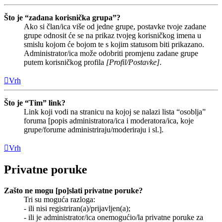
Što je “zadana korisnička grupa”?
Ako si član/ica više od jedne grupe, postavke tvoje zadane
grupe odnosit će se na prikaz tvojeg korisničkog imena u
smislu kojom će bojom te s kojim statusom biti prikazano.
Administrator/ica može odobriti promjenu zadane grupe
putem korisničkog profila
[Profil/Postavke]
.
Vrh
Što je “Tim” link?
Link koji vodi na stranicu na kojoj se nalazi lista “osoblja”
foruma [popis administratora/ica i moderatora/ica, koje
grupe/forume administriraju/moderiraju i sl.].
Vrh
Privatne poruke
Zašto ne mogu [po]slati privatne poruke?
Tri su moguća razloga:
- ili nisi registriran(a)/prijavljen(a);
- ili je administrator/ica onemogućio/la privatne poruke za