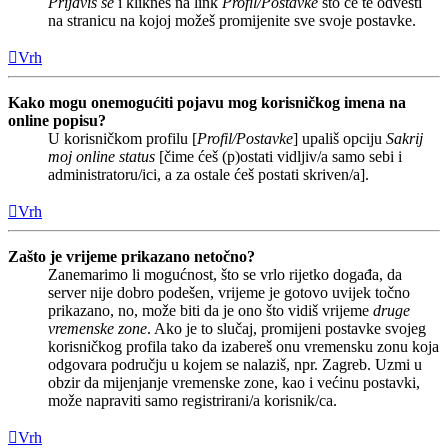
Prijaviš se
i klikneš na link
Profil/Postavke
što će te odvesti
na stranicu na kojoj možeš promijenite sve svoje postavke.
Vrh
Kako mogu onemogućiti pojavu mog korisničkog imena na
online popisu?
U korisničkom profilu [
Profil/Postavke
] upališ opciju
Sakrij
moj online status
[čime ćeš (p)ostati vidljiv/a samo sebi i
administratoru/ici, a za ostale ćeš postati skriven/a].
Vrh
Zašto je vrijeme prikazano netočno?
Zanemarimo li mogućnost, što se vrlo rijetko događa, da
server nije dobro podešen, vrijeme je gotovo uvijek točno
prikazano, no, može biti da je ono što vidiš vrijeme
druge
vremenske zone
. Ako je to slučaj, promijeni postavke svojeg
korisničkog profila tako da izabereš onu vremensku zonu koja
odgovara području u kojem se nalaziš, npr. Zagreb. Uzmi u
obzir da mijenjanje vremenske zone, kao i većinu postavki,
može napraviti samo registrirani/a korisnik/ca.
Vrh