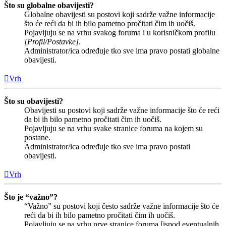
Što su globalne obavijesti?
Globalne obavijesti su postovi koji sadrže važne informacije
što će reći da bi ih bilo pametno pročitati čim ih uočiš.
Pojavljuju se na vrhu svakog foruma i u korisničkom profilu
[Profil/Postavke]
.
Administrator/ica određuje tko sve ima pravo postati globalne
obavijesti.
Vrh
Što su obavijesti?
Obavijesti su postovi koji sadrže važne informacije što će reći
da bi ih bilo pametno pročitati čim ih uočiš.
Pojavljuju se na vrhu svake stranice foruma na kojem su
postane.
Administrator/ica određuje tko sve ima pravo postati
obavijesti.
Vrh
Što je “važno”?
“Važno” su postovi koji često sadrže važne informacije što će
reći da bi ih bilo pametno pročitati čim ih uočiš.
Pojavljuju se na vrhu prve stranice foruma [ispod eventualnih