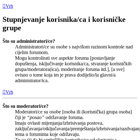
Vrh
Stupnjevanje korisnika/ca i korisničke
grupe
Što su administratori/ce?
Administratori/ce su osobe s najvišom razinom kontrole nad
cijelim forumom.
Mogu kontrolirati sve aspekte foruma [postavljanje
dopuštenja, isključivanje korisnika/ca, stvaranje korisničkih
grupa/moderatora(ica), moderiranje foruma itd.], [a sve]
ovisno o tome koja im je prava dodijelio/la glavni/a
administrator/ica.
Vrh
Što su moderatori/ce?
Moderatori/ce su osobe [osoba ili (korisnička) grupa osoba]
čiji je
“posao”
održavanje foruma.
Imaju ovlasti mijenjanja/izbrisivanja postova,
zaključavanja/otključavanja/premještanja/izbrisivanja/razdvajan
tema u forumima koje održavaju.
Tu su (i) da bi spriječili/e korisnike/ce od skretanja s