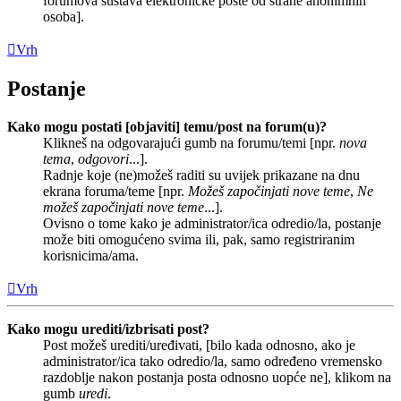
forumova sustava elektroničke pošte od strane anonimnih
osoba].
Vrh
Postanje
Kako mogu postati [objaviti] temu/post na forum(u)?
Klikneš na odgovarajući gumb na forumu/temi [npr.
nova
tema
,
odgovori
...].
Radnje koje (ne)možeš raditi su uvijek prikazane na dnu
ekrana foruma/teme [npr.
Možeš započinjati nove teme
,
Ne
možeš započinjati nove teme
...].
Ovisno o tome kako je administrator/ica odredio/la, postanje
može biti omogućeno svima ili, pak, samo registriranim
korisnicima/ama.
Vrh
Kako mogu urediti/izbrisati post?
Post možeš urediti/uređivati, [bilo kada odnosno, ako je
administrator/ica tako odredio/la, samo određeno vremensko
razdoblje nakon postanja posta odnosno uopće ne], klikom na
gumb
uredi
.