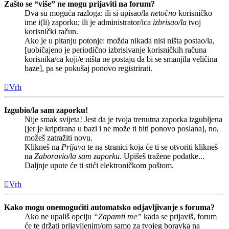
Zašto se “više” ne mogu prijaviti na forum?
Dva su moguća razloga: ili si upisao/la
netočno
korisničko
ime i(li) zaporku; ili je administrator/ica
izbrisao/la
tvoj
korisnički račun.
Ako je u pitanju potonje: možda nikada nisi ništa postao/la,
[uobičajeno je periodično izbrisivanje korisničkih računa
korisnika/ca koji/e ništa ne postaju da bi se smanjila veličina
baze], pa se pokušaj ponovo registrirati.
Vrh
Izgubio/la sam zaporku!
Nije smak svijeta! Jest da je tvoja trenutna zaporka izgubljena
[jer je kriptirana u bazi i ne može ti biti ponovo poslana], no,
možeš zatražiti novu.
Klikneš na
Prijava
te na stranici koja će ti se otvoriti klikneš
na
Zaboravio/la sam zaporku
. Upišeš tražene podatke...
Daljnje upute će ti stići elektroničkom poštom.
Vrh
Kako mogu onemogućiti automatsko odjavljivanje s foruma?
Ako ne upališ opciju
“Zapamti me”
kada se prijaviš, forum
će te držati prijavljenim/om samo za tvojeg boravka na