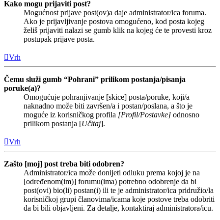
Kako mogu prijaviti post?
Mogućnost prijave post(ov)a daje administrator/ica foruma.
Ako je prijavljivanje postova omogućeno, kod posta kojeg
želiš prijaviti nalazi se gumb klik na kojeg će te provesti kroz
postupak prijave posta.
Vrh
Čemu služi gumb “Pohrani” prilikom postanja/pisanja
poruke(a)?
Omogućuje pohranjivanje [skice] posta/poruke, koji/a
naknadno može biti završen/a i postan/poslana, a što je
moguće iz korisničkog profila
[Profil/Postavke]
odnosno
prilikom postanja [
Učitaj
].
Vrh
Zašto [moj] post treba biti odobren?
Administrator/ica može donijeti odluku prema kojoj je na
[određenom(im)] forumu(ima) potrebno odobrenje da bi
post(ovi) bio(li) postan(i) ili te je administrator/ica pridružio/la
korisničkoj grupi članovima/icama koje postove treba odobriti
da bi bili objavljeni. Za detalje, kontaktiraj administratora/icu.