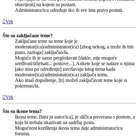
obavijesti] na kojem su postani.
Administrator/ica određuje tko ih sve ima pravo postati.
Vrh
Što su zaključane teme?
Zaključane teme su teme koje je
moderator(ica)/administrator(ica) [zbog nekog, a može ih biti
puno, razloga] zaključao/la.
Moguće ih je samo pregledavati [dakle, nije moguće
uređivati/izbrisati... postove...]. Ankete koje se nalaze u njima
[ako nisu po određenju] završavaju istog trena kada
moderator(ica)/administrator(ica) zaključa temu.
Ako imaš dopuštenje, [ti] možeš zaključavati teme koje si
pokrenuo/la.
Vrh
Što su ikone tema?
Ikona teme, [bira ju autor/ica], je sličica povezana s postom, a
koja bi trebala ukazivati na sadržaj posta.
Mogućnost korištenja ikona tema daje administrator/ica
foruma.