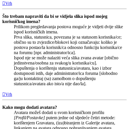
Vrh
Što trebam napraviti da bi se vidjela slika ispod mojeg
korisničkog imena?
Prilikom pregledavanja postova moguće je vidjeti dvije slike
ispod korisničkih imena.
Prva slika, statusnica, povezana je sa statusom korisnika/ce;
obično su to zvjezdice/blokovi koji označavaju: koliko je
postova postao/la korisnik/ca odnosno funkciju korisnika/ce
na forumu [npr. administrator/ica].
Ispod nje se može nalaziti veća slika zvana avatar [obično
jedinstvena/osobna za svakog/u korisnika/cu].
Dopuštenja o korištenju statusnica/avatara, kao i izbor
dostupnosti istih, daje administrator/ica foruma [slobodno
ga/ju kontaktiraj (sa) zamolbom o dopuštenju
statusnica/avatara ako isto/a nije dao/la].
Vrh
Kako mogu dodati avatara?
Avatara možeš dodati u svom korisničkom profilu
[Profil/Postavke]
putem jedne od sljedeće četiri metode:
korištenjem Gravatara, (iza)biranjem iz Galerije avatara,
linkanjem na avatara odnosno pohranjivanjem avatara.