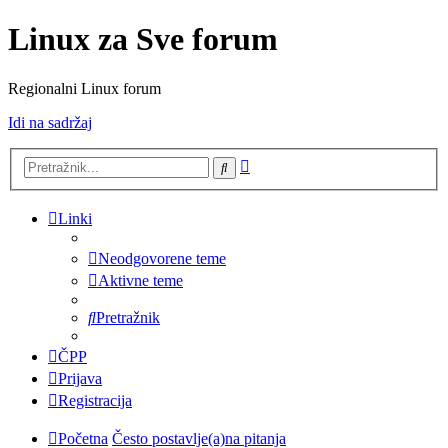
Linux za Sve forum
Regionalni Linux forum
Idi na sadržaj
Napredno
Pretražnik
pretraživanje
Linki
Neodgovorene teme
Aktivne teme
Pretražnik
ČPP
Prijava
Registracija
Početna
Često postavlje(a)na pitanja