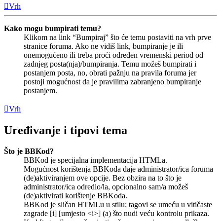
Vrh
Kako mogu bumpirati temu?
Klikom na link “Bumpiraj” što će temu postaviti na vrh prve
stranice foruma. Ako ne vidiš link, bumpiranje je ili
onemogućeno ili treba proći određen vremenski period od
zadnjeg posta(nja)/bumpiranja. Temu možeš bumpirati i
postanjem posta, no, obrati pažnju na pravila foruma jer
postoji mogućnost da je pravilima zabranjeno bumpiranje
postanjem.
Vrh
Uređivanje i tipovi tema
Što je BBKod?
BBKod je specijalna implementacija HTMLa.
Mogućnost korištenja BBKoda daje administrator/ica foruma
(de)aktiviranjem ove opcije. Bez obzira na to što je
administrator/ica odredio/la, opcionalno sam/a možeš
(de)aktivirati korištenje BBKoda.
BBKod je sličan HTMLu u stilu; tagovi se umeću u vitičaste
zagrade [i] [umjesto <i>] (a) što nudi veću kontrolu prikaza.