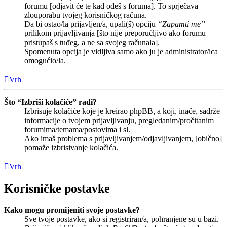
forumu [odjavit će te kad odeš s foruma]. To sprječava
zlouporabu tvojeg korisničkog računa.
Da bi ostao/la prijavljen/a, upali(š) opciju
“Zapamti me”
prilikom prijavljivanja [što nije preporučljivo ako forumu
pristupaš s tuđeg, a ne sa svojeg računala].
Spomenuta opcija je vidljiva samo ako ju je administrator/ica
omogućio/la.
Vrh
Što “Izbriši kolačiće” radi?
Izbrisuje kolačiće koje je kreirao phpBB, a koji, inače, sadrže
informacije o tvojem prijavljivanju, pregledanim/pročitanim
forumima/temama/postovima i sl.
Ako imaš problema s prijavljivanjem/odjavljivanjem, [obično]
pomaže izbrisivanje kolačića.
Vrh
Korisničke postavke
Kako mogu promijeniti svoje postavke?
Sve tvoje postavke, ako si registriran/a, pohranjene su u bazi.