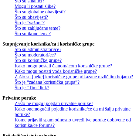
Što su smajlići?
Mogu li postati slike?
Što su globalne obavijesti?
Što su obavijesti?
Što je “važno”?
Što su zaključane teme?
Što su ikone tema?
Stupnjevanje korisnika/ca i korisničke grupe
Što su administratori/ce?
Što su moderatori/ce?
Što su korisničke grupe?
Kako mogu postati članom/icom korisničke grupe?
Kako mogu postati vođa korisničke grupe?
Zašto su [neke] korisničke grupe prikazane različitim bojama?
Što je “zadana korisnička grupa”?
Što je “Tim” link?
Privatne poruke
Zašto ne mogu [po]slati privatne poruke?
Kako onemogućiti pojedine korisnike/ce da mi šalju privatne
poruke?
Kome prijaviti spam odnosno uvredljive poruke dobivene od
korisnika/ce foruma?
Prijatelji/ce i gnjavatori/ce