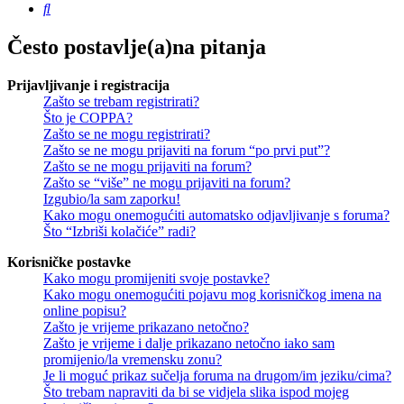
Pretražnik
Često postavlje(a)na pitanja
Prijavljivanje i registracija
Zašto se trebam registrirati?
Što je COPPA?
Zašto se ne mogu registrirati?
Zašto se ne mogu prijaviti na forum “po prvi put”?
Zašto se ne mogu prijaviti na forum?
Zašto se “više” ne mogu prijaviti na forum?
Izgubio/la sam zaporku!
Kako mogu onemogućiti automatsko odjavljivanje s foruma?
Što “Izbriši kolačiće” radi?
Korisničke postavke
Kako mogu promijeniti svoje postavke?
Kako mogu onemogućiti pojavu mog korisničkog imena na
online popisu?
Zašto je vrijeme prikazano netočno?
Zašto je vrijeme i dalje prikazano netočno iako sam
promijenio/la vremensku zonu?
Je li moguć prikaz sučelja foruma na drugom/im jeziku/cima?
Što trebam napraviti da bi se vidjela slika ispod mojeg