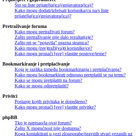
Što su liste prijatelja(ica)/gnjavatora(ica)?
Kako mogu dodati/izbrisati korisnika/cu na/s liste
prijatelja(ica)/gnjavatora(ica)?
Pretraživanje foruma
Kako mogu pretraživati forum?
Zašto pretraživanje nije dalo rezultat(a)e?
Zašto mi se “pojavila” prazna stranica?
Kako mogu (pre)traži(va)ti korisnike/ce?
Kako mogu pronaći [sve] vlastite postove/teme?
Bookmarkiranje i pretplaćivanje
Koja je razlika između bookmarkiranja i pretplaćivanja?
Kako mogu bookmarkirati odnosno pretplatiti se na temu?
Kako se mogu pretplatiti na forum?
Kako se mogu odpretplatiti?
Privitci
Postanje kojih privitaka je dopušteno?
Kako mogu pronaći [sve] vlastite privitke?
phpBB
Tko je napisao/la ovaj forum?
Zašto X mogućnost nije dostupna?
Koga kontaktirati u vezi zlouporabe/pravnih stvari vezanih uz