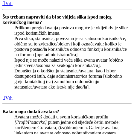
Vrh
Što trebam napraviti da bi se vidjela slika ispod mojeg
korisničkog imena?
Prilikom pregledavanja postova moguće je vidjeti dvije slike
ispod korisničkih imena.
Prva slika, statusnica, povezana je sa statusom korisnika/ce;
obično su to zvjezdice/blokovi koji označavaju: koliko je
postova postao/la korisnik/ca odnosno funkciju korisnika/ce
na forumu [npr. administrator/ica].
Ispod nje se može nalaziti veća slika zvana avatar [obično
jedinstvena/osobna za svakog/u korisnika/cu].
Dopuštenja o korištenju statusnica/avatara, kao i izbor
dostupnosti istih, daje administrator/ica foruma [slobodno
ga/ju kontaktiraj (sa) zamolbom o dopuštenju
statusnica/avatara ako isto/a nije dao/la].
Vrh
Kako mogu dodati avatara?
Avatara možeš dodati u svom korisničkom profilu
[Profil/Postavke]
putem jedne od sljedeće četiri metode:
korištenjem Gravatara, (iza)biranjem iz Galerije avatara,
linkanjem na avatara odnosno pohranjivanjem avatara.