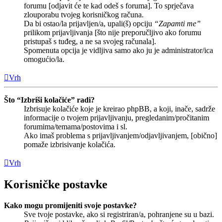
forumu [odjavit će te kad odeš s foruma]. To sprječava
zlouporabu tvojeg korisničkog računa.
Da bi ostao/la prijavljen/a, upali(š) opciju
“Zapamti me”
prilikom prijavljivanja [što nije preporučljivo ako forumu
pristupaš s tuđeg, a ne sa svojeg računala].
Spomenuta opcija je vidljiva samo ako ju je administrator/ica
omogućio/la.
Vrh
Što “Izbriši kolačiće” radi?
Izbrisuje kolačiće koje je kreirao phpBB, a koji, inače, sadrže
informacije o tvojem prijavljivanju, pregledanim/pročitanim
forumima/temama/postovima i sl.
Ako imaš problema s prijavljivanjem/odjavljivanjem, [obično]
pomaže izbrisivanje kolačića.
Vrh
Korisničke postavke
Kako mogu promijeniti svoje postavke?
Sve tvoje postavke, ako si registriran/a, pohranjene su u bazi.