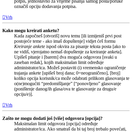
potpis, jednostavno za vrijeme pisanja samog posta/poruke
označiš opciju dodavanja potpisa.
Vrh
Kako mogu kreirati anketu?
Kada započneš [otvoriš] novu temu [ili izmijeniš prvi post
postojeće teme - ako imaš dopuštenje] vidjet ćeš formu
Kreiranje ankete
ispod okvira za pisanje teksta posta [ako to
ne vidiš, vjerojatno nemaš dopuštenje za kreiranje anketa].
Upišeš pitanje i [barem] dva moguća odgovora [svaki u
zaseban redak], kojih maksimalan limit određuje
administrator/ica. Možeš postaviti (i) vremensko ograničenje
trajanja ankete [upišeš broj dana; 0=neograničeno], [broj]
koliko opcija korisnik/ca može odabrati prilikom glasovanja te
o(ne)mogućiti “predomišljanje” [“ponovljeno” glasovanje
(poništenje danog/ih glasa/ova te glasovanje za drugu/e
opciju/e)].
Vrh
Zašto ne mogu dodati još [više] odgovora [opcija]?
Maksimalan limit odgovora [opcija] određuje
administrator/ica. Ako smatraš da bi taj broj trebalo povećati,