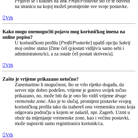
Prijaviš se
i klikneš na link
Profil/Postavke
što će te odvesti
na stranicu na kojoj možeš promijenite sve svoje postavke.
Vrh
Kako mogu onemogućiti pojavu mog korisničkog imena na
online popisu?
U korisničkom profilu [
Profil/Postavke
] upališ opciju
Sakrij
moj online status
[čime ćeš (p)ostati vidljiv/a samo sebi i
administratoru/ici, a za ostale ćeš postati skriven/a].
Vrh
Zašto je vrijeme prikazano netočno?
Zanemarimo li mogućnost, što se vrlo rijetko događa, da
server nije dobro podešen, vrijeme je gotovo uvijek točno
prikazano, no, može biti da je ono što vidiš vrijeme
druge
vremenske zone
. Ako je to slučaj, promijeni postavke svojeg
korisničkog profila tako da izabereš onu vremensku zonu koja
odgovara području u kojem se nalaziš, npr. Zagreb. Uzmi u
obzir da mijenjanje vremenske zone, kao i većinu postavki,
može napraviti samo registrirani/a korisnik/ca.
Vrh