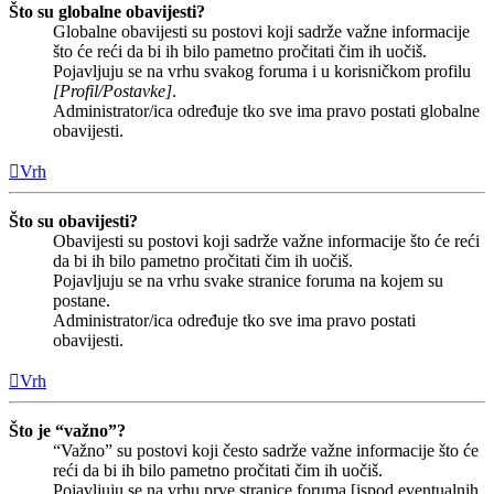
Što su globalne obavijesti?
Globalne obavijesti su postovi koji sadrže važne informacije
što će reći da bi ih bilo pametno pročitati čim ih uočiš.
Pojavljuju se na vrhu svakog foruma i u korisničkom profilu
[Profil/Postavke]
.
Administrator/ica određuje tko sve ima pravo postati globalne
obavijesti.
Vrh
Što su obavijesti?
Obavijesti su postovi koji sadrže važne informacije što će reći
da bi ih bilo pametno pročitati čim ih uočiš.
Pojavljuju se na vrhu svake stranice foruma na kojem su
postane.
Administrator/ica određuje tko sve ima pravo postati
obavijesti.
Vrh
Što je “važno”?
“Važno” su postovi koji često sadrže važne informacije što će
reći da bi ih bilo pametno pročitati čim ih uočiš.
Pojavljuju se na vrhu prve stranice foruma [ispod eventualnih