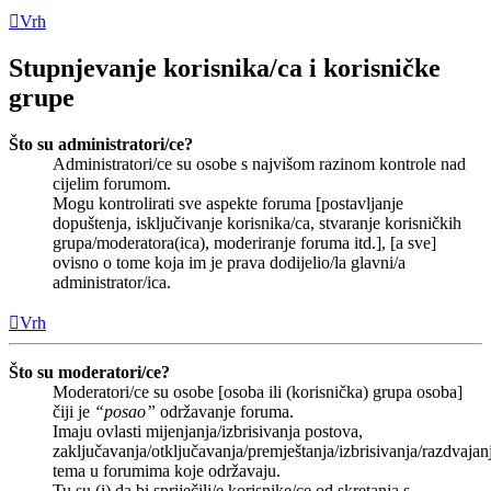
Vrh
Stupnjevanje korisnika/ca i korisničke
grupe
Što su administratori/ce?
Administratori/ce su osobe s najvišom razinom kontrole nad
cijelim forumom.
Mogu kontrolirati sve aspekte foruma [postavljanje
dopuštenja, isključivanje korisnika/ca, stvaranje korisničkih
grupa/moderatora(ica), moderiranje foruma itd.], [a sve]
ovisno o tome koja im je prava dodijelio/la glavni/a
administrator/ica.
Vrh
Što su moderatori/ce?
Moderatori/ce su osobe [osoba ili (korisnička) grupa osoba]
čiji je
“posao”
održavanje foruma.
Imaju ovlasti mijenjanja/izbrisivanja postova,
zaključavanja/otključavanja/premještanja/izbrisivanja/razdvajan
tema u forumima koje održavaju.
Tu su (i) da bi spriječili/e korisnike/ce od skretanja s