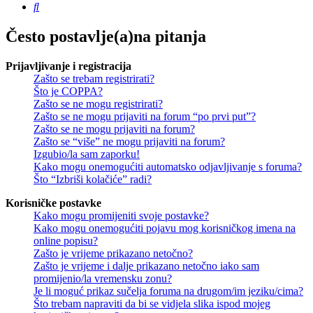
Pretražnik
Često postavlje(a)na pitanja
Prijavljivanje i registracija
Zašto se trebam registrirati?
Što je COPPA?
Zašto se ne mogu registrirati?
Zašto se ne mogu prijaviti na forum “po prvi put”?
Zašto se ne mogu prijaviti na forum?
Zašto se “više” ne mogu prijaviti na forum?
Izgubio/la sam zaporku!
Kako mogu onemogućiti automatsko odjavljivanje s foruma?
Što “Izbriši kolačiće” radi?
Korisničke postavke
Kako mogu promijeniti svoje postavke?
Kako mogu onemogućiti pojavu mog korisničkog imena na
online popisu?
Zašto je vrijeme prikazano netočno?
Zašto je vrijeme i dalje prikazano netočno iako sam
promijenio/la vremensku zonu?
Je li moguć prikaz sučelja foruma na drugom/im jeziku/cima?
Što trebam napraviti da bi se vidjela slika ispod mojeg