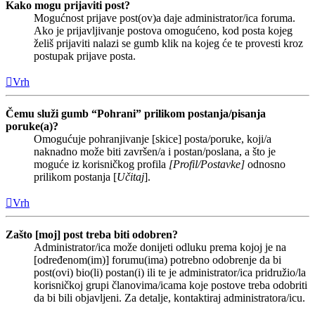
Kako mogu prijaviti post?
Mogućnost prijave post(ov)a daje administrator/ica foruma.
Ako je prijavljivanje postova omogućeno, kod posta kojeg
želiš prijaviti nalazi se gumb klik na kojeg će te provesti kroz
postupak prijave posta.
Vrh
Čemu služi gumb “Pohrani” prilikom postanja/pisanja
poruke(a)?
Omogućuje pohranjivanje [skice] posta/poruke, koji/a
naknadno može biti završen/a i postan/poslana, a što je
moguće iz korisničkog profila
[Profil/Postavke]
odnosno
prilikom postanja [
Učitaj
].
Vrh
Zašto [moj] post treba biti odobren?
Administrator/ica može donijeti odluku prema kojoj je na
[određenom(im)] forumu(ima) potrebno odobrenje da bi
post(ovi) bio(li) postan(i) ili te je administrator/ica pridružio/la
korisničkoj grupi članovima/icama koje postove treba odobriti
da bi bili objavljeni. Za detalje, kontaktiraj administratora/icu.