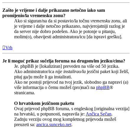
Zašto je vrijeme i dalje prikazano netočno iako sam
promijenio/la vremensku zonu?
Ako si siguran/na da si postavio/la točnu
vremensku zonu
, ali
je vrijeme i dalje netočno prikazano, najvjerojatniji razlog je
da server nije dobro podešen. Ako je potonje u pitanju,
molim(o), obavijesti administratora/icu [da ispravi grešku].
Vrh
Je li moguć prikaz sučelja foruma na drugom/im jeziku/cima?
Je. phpBB je [lokaliziran] preveden na više od 50 jezika.
Ako administrator/ica
nije instalirao/la
jezični paket koji želiš,
pitaj ga/ju može li ga instalirati.
Ako ne postoji prijevod na tvoj jezik, slobodno ga napravi (a)
više informacija o čemu možeš (pro)naći na
phpBB
®
stranicama.
O hrvatskom jezičnom paketu
Ovaj prijevod phpBB foruma, s engleskog [originalna verzija]
na hrvatski, u potpunosti, napravila je:
Ančica Sečan
.
Zadnju verziju ovog mog kompletnog prijevoda možeš
preuzeti sa:
ancica.sunceko.net
.