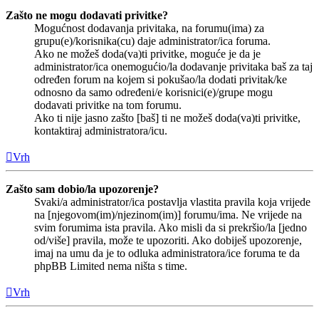
Zašto ne mogu dodavati privitke?
Mogućnost dodavanja privitaka, na forumu(ima) za
grupu(e)/korisnika(cu) daje administrator/ica foruma.
Ako ne možeš doda(va)ti privitke, moguće je da je
administrator/ica onemogućio/la dodavanje privitaka baš za taj
određen forum na kojem si pokušao/la dodati privitak/ke
odnosno da samo određeni/e korisnici(e)/grupe mogu
dodavati privitke na tom forumu.
Ako ti nije jasno zašto [baš] ti ne možeš doda(va)ti privitke,
kontaktiraj administratora/icu.
Vrh
Zašto sam dobio/la upozorenje?
Svaki/a administrator/ica postavlja vlastita pravila koja vrijede
na [njegovom(im)/njezinom(im)] forumu/ima. Ne vrijede na
svim forumima ista pravila. Ako misli da si prekršio/la [jedno
od/više] pravila, može te upozoriti. Ako dobiješ upozorenje,
imaj na umu da je to odluka administratora/ice foruma te da
phpBB Limited nema ništa s time.
Vrh