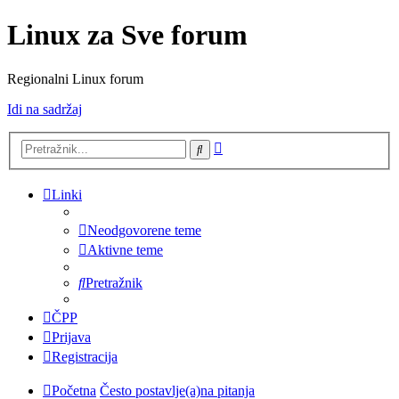
Linux za Sve forum
Regionalni Linux forum
Idi na sadržaj
Napredno
Pretražnik
pretraživanje
Linki
Neodgovorene teme
Aktivne teme
Pretražnik
ČPP
Prijava
Registracija
Početna
Često postavlje(a)na pitanja