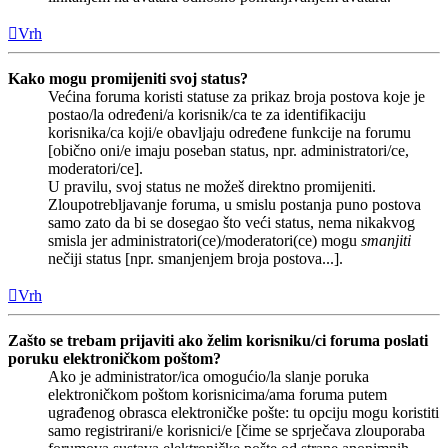
Vrh
Kako mogu promijeniti svoj status?
Većina foruma koristi statuse za prikaz broja postova koje je
postao/la određeni/a korisnik/ca te za identifikaciju
korisnika/ca koji/e obavljaju određene funkcije na forumu
[obično oni/e imaju poseban status, npr. administratori/ce,
moderatori/ce].
U pravilu, svoj status ne možeš direktno promijeniti.
Zloupotrebljavanje foruma, u smislu postanja puno postova
samo zato da bi se dosegao što veći status, nema nikakvog
smisla jer administratori(ce)/moderatori(ce) mogu
smanjiti
nečiji status [npr. smanjenjem broja postova...].
Vrh
Zašto se trebam prijaviti ako želim korisniku/ci foruma poslati
poruku elektroničkom poštom?
Ako je administrator/ica omogućio/la slanje poruka
elektroničkom poštom korisnicima/ama foruma putem
ugrađenog obrasca elektroničke pošte: tu opciju mogu koristiti
samo registrirani/e korisnici/e [čime se sprječava zlouporaba