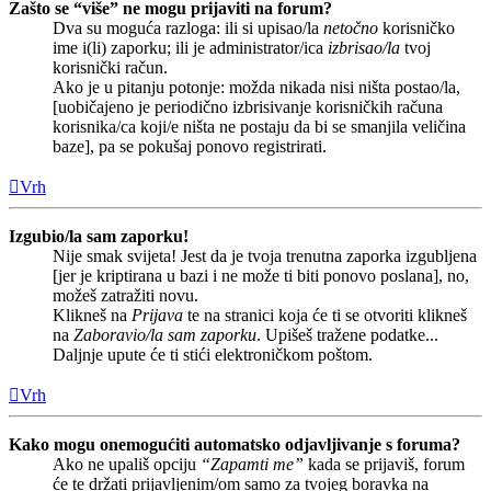
Zašto se “više” ne mogu prijaviti na forum?
Dva su moguća razloga: ili si upisao/la
netočno
korisničko
ime i(li) zaporku; ili je administrator/ica
izbrisao/la
tvoj
korisnički račun.
Ako je u pitanju potonje: možda nikada nisi ništa postao/la,
[uobičajeno je periodično izbrisivanje korisničkih računa
korisnika/ca koji/e ništa ne postaju da bi se smanjila veličina
baze], pa se pokušaj ponovo registrirati.
Vrh
Izgubio/la sam zaporku!
Nije smak svijeta! Jest da je tvoja trenutna zaporka izgubljena
[jer je kriptirana u bazi i ne može ti biti ponovo poslana], no,
možeš zatražiti novu.
Klikneš na
Prijava
te na stranici koja će ti se otvoriti klikneš
na
Zaboravio/la sam zaporku
. Upišeš tražene podatke...
Daljnje upute će ti stići elektroničkom poštom.
Vrh
Kako mogu onemogućiti automatsko odjavljivanje s foruma?
Ako ne upališ opciju
“Zapamti me”
kada se prijaviš, forum
će te držati prijavljenim/om samo za tvojeg boravka na