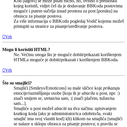
Kod [tagovi] se može pisati ručno, no, ovisno o predlošku
kojeg koristiš, vidjet ćeš da je dodavanje BBKoda postovima
moguće i putem sučelja iznad prostora za post [poruku] na
obrascu za pisanje postova.
Za više informacija o BBKodu pogledaj Vodič kojemu možeš
pristupiti sa stranice za pisanje/uređivanje postova.
Vrh
Mogu li koristiti HTML?
Ne. Većinu onoga što je moguće dobiti/prikazati korištenjem
HTMLa moguće je dobiti/prikazati i korištenjem BBKoda.
Vrh
Što su smajlići?
Smajlići [Smileys/Emoticons] su male sličice koje
prikazuju
emocije/razmišljanja osobe [koja ih je
ubacila
u post, npr. :)
znači smijem se, sretan/na sam, :( znači plačem, tužan/na
sam...].
Smajliće u post možeš
ubaciti
na dva načina: upisivanjem
kratkog koda [ako je administrator/ica odobrio/la, svaki
smajlić ima svoj vlastiti kod] i(li) klikom na smajlića [smajlići
se nalaze u sklopu obrasca za pisanje postova; u pravilu se