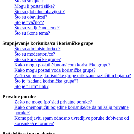
Što su smajlići?
Mogu li postati slike?
Što su globalne obavijesti?
Što su obavijesti?
Što je “važno”?
Što su zaključane teme?
Što su ikone tema?
Stupnjevanje korisnika/ca i korisničke grupe
Što su administratori/ce?
Što su moderatori/ce?
Što su korisničke grupe?
Kako mogu postati članom/icom korisničke grupe?
Kako mogu postati vođa korisničke grupe?
Zašto su [neke] korisničke grupe prikazane različitim bojama?
Što je “zadana korisnička grupa”?
Što je “Tim” link?
Privatne poruke
Zašto ne mogu [po]slati privatne poruke?
Kako onemogućiti pojedine korisnike/ce da mi šalju privatne
poruke?
Kome prijaviti spam odnosno uvredljive poruke dobivene od
korisnika/ce foruma?
Prijatelji/ce i gnjavatori/ce