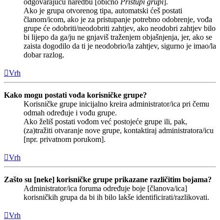
odgovarajuću naredbu [obično
Pristupi grupi
].
Ako je grupa otvorenog tipa, automatski ćeš postati
članom/icom, ako je za pristupanje potrebno odobrenje, vođa
grupe će odobriti/neodobriti zahtjev, ako neodobri zahtjev bilo
bi lijepo da ga/ju ne gnjaviš traženjem objašnjenja, jer, ako se
zaista dogodilo da ti je neodobrio/la zahtjev, sigurno je imao/la
dobar razlog.
Vrh
Kako mogu postati vođa korisničke grupe?
Korisničke grupe inicijalno kreira administrator/ica pri čemu
odmah određuje i vođu grupe.
Ako želiš postati vođom već postojeće grupe ili, pak,
(za)tražiti otvaranje nove grupe, kontaktiraj administratora/icu
[npr. privatnom porukom].
Vrh
Zašto su [neke] korisničke grupe prikazane različitim bojama?
Administrator/ica foruma određuje boje [članova/ica]
korisničkih grupa da bi ih bilo lakše identificirati/razlikovati.
Vrh