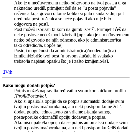
Ako je u međuvremenu netko odgovorio na tvoj post, a ti ga
naknadno urediš, primijetit ćeš da se “u postu pojavila”
rečenica koja govori o tome koliko si puta i kada zadnji put
uredio/la post [rečenica se neće pojaviti ako nije bilo
odgovora na post].
Post možeš izbrisati klikom na gumb
izbriši
. Primijetit ćeš da
neke postove nećeš moći izbrisati [npr. ako je u međuvremenu
netko odgovorio na njih odnosno, ako je administrator/ica
tako odredio/la, uopće ne].
Postoji mogućnost da administrator(ica)/moderator(ica)
izmijeni/izbriše tvoj post [u prvom slučaju bi svakako
trebao/la napisati opasku što je i zašto izmijenio/la].
Vrh
Kako mogu dodati potpis?
Potpis možeš napraviti/uređivati u svom korisničkom profilu
[Profil/Postavke]
.
Ako si upalio/la opciju da se potpis automatski dodaje svim
tvojim postovima/porukama, a u neki post/poruku ne želiš
dodati potpis, jednostavno za vrijeme pisanja samog
posta/poruke odoznačiš opciju dodavanja potpisa.
Ako nisi upalio/la opciju da se potpis automatski dodaje svim
tvojim postovima/porukama, a u neki post/poruku želiš dodati