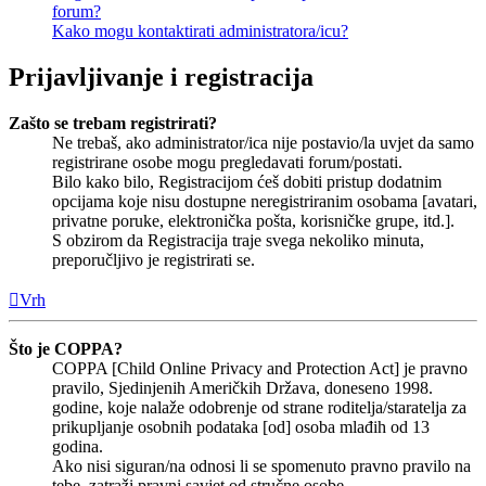
forum?
Kako mogu kontaktirati administratora/icu?
Prijavljivanje i registracija
Zašto se trebam registrirati?
Ne trebaš, ako administrator/ica nije postavio/la uvjet da samo
registrirane osobe mogu pregledavati forum/postati.
Bilo kako bilo, Registracijom ćeš dobiti pristup dodatnim
opcijama koje nisu dostupne neregistriranim osobama [avatari,
privatne poruke, elektronička pošta, korisničke grupe, itd.].
S obzirom da Registracija traje svega nekoliko minuta,
preporučljivo je registrirati se.
Vrh
Što je COPPA?
COPPA [Child Online Privacy and Protection Act] je pravno
pravilo, Sjedinjenih Američkih Država, doneseno 1998.
godine, koje nalaže odobrenje od strane roditelja/staratelja za
prikupljanje osobnih podataka [od] osoba mlađih od 13
godina.
Ako nisi siguran/na odnosi li se spomenuto pravno pravilo na
tebe, zatraži pravni savjet od stručne osobe.