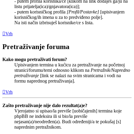
- putem profila korisnika/ce [klikom na link dodaješ ga/ju na
listu prijatelja(ica)/gnjavatora(ica)];
- putem korisničkog profila
[Profil/Postavke]
[upisivanjem
korisničkog/ih imena u za to predviđeno polje].
Na isti način izbrisuješ korisnike/ce s lista.
Vrh
Pretraživanje foruma
Kako mogu pretraživati forum?
Upisivanjem termina u kućicu za pretraživanje na početnoj
stranici/forumu/temi odnosno klikom na
Pretražnik/Napredno
pretraživanje
[link se nalazi na svim stranicama i vodi na
formu naprednog pretraživanja].
Vrh
Zašto pretraživanje nije dalo rezultat(a)e?
Vjerojatno si upisao/la previše [uobičajenih] termina koje
phpBB ne indeksira ili si bio/la previše
nejasan(a)/neodređen(a). Budi određeniji/a te pokušaj [s]
naprednim pretražnikom.