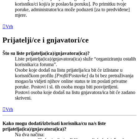
korisniku/ci koji/a je poslao/la poruku]. Po primitku tvoje
poruke, administrator/ica može poduzeti [za to predviđene]
mjere.
Vrh
Prijatelji/ce i gnjavatori/ce
Što su liste prijatelja(ica)/gnjavatora(ica)?
Liste prijatelja(ica)/gnjavatora(ica) služe “organiziranju ostalih
korisnika/ca foruma”.
Osobe koje dodaš na listu prijatelja/ica bit će izlistane u
korisničkom profilu
[Profil/Postavke]
da bi bez pretraživanja
mogao/la vidjeti njihov online status te im poslati privatne
poruke. Postovi i sl. tih osoba mogu biti posvijetljeni.
Postovi osoba koje dodaš na listu gnjavatora/ica bit će zadano
skriveni.
Vrh
Kako mogu dodati/izbrisati korisnika/cu na/s liste
prijatelja(ica)/gnjavatora(ica)?
Na dva načina: