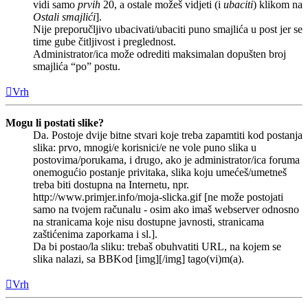
vidi samo
prvih
20, a ostale možeš vidjeti (i
ubaciti
) klikom na
Ostali smajlići
].
Nije preporučljivo ubacivati/ubaciti puno smajlića u post jer se
time gube čitljivost i preglednost.
Administrator/ica može odrediti maksimalan dopušten broj
smajlića “po” postu.
Vrh
Mogu li postati slike?
Da. Postoje dvije bitne stvari koje treba zapamtiti kod postanja
slika: prvo, mnogi/e korisnici/e ne vole puno slika u
postovima/porukama, i drugo, ako je administrator/ica foruma
onemogućio postanje privitaka, slika koju umećeš/umetneš
treba biti dostupna na Internetu, npr.
http://www.primjer.info/moja-slicka.gif [ne može postojati
samo na tvojem računalu - osim ako imaš webserver odnosno
na stranicama koje nisu dostupne javnosti, stranicama
zaštićenima zaporkama i sl.].
Da bi postao/la sliku: trebaš obuhvatiti URL, na kojem se
slika nalazi, sa BBKod [img][/img] tago(vi)m(a).
Vrh