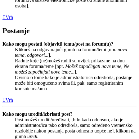
forumova sustava elektroničke pošte od strane anonimnih
osoba].
Vrh
Postanje
Kako mogu postati [objaviti] temu/post na forum(u)?
Klikneš na odgovarajući gumb na forumu/temi [npr.
nova
tema
,
odgovori
...].
Radnje koje (ne)možeš raditi su uvijek prikazane na dnu
ekrana foruma/teme [npr.
Možeš započinjati nove teme
,
Ne
možeš započinjati nove teme
...].
Ovisno o tome kako je administrator/ica odredio/la, postanje
može biti omogućeno svima ili, pak, samo registriranim
korisnicima/ama.
Vrh
Kako mogu urediti/izbrisati post?
Post možeš urediti/uređivati, [bilo kada odnosno, ako je
administrator/ica tako odredio/la, samo određeno vremensko
razdoblje nakon postanja posta odnosno uopće ne], klikom na
gumb
uredi
.