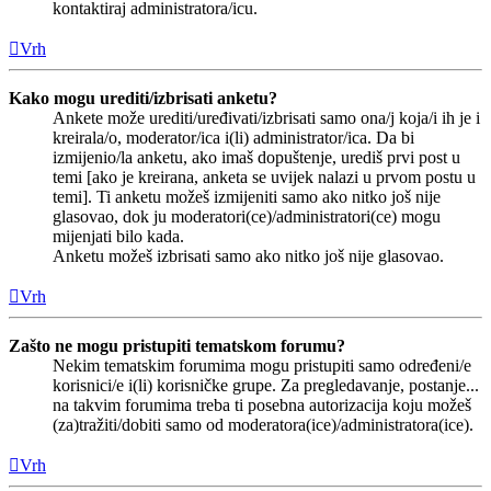
kontaktiraj administratora/icu.
Vrh
Kako mogu urediti/izbrisati anketu?
Ankete može urediti/uređivati/izbrisati samo ona/j koja/i ih je i
kreirala/o, moderator/ica i(li) administrator/ica. Da bi
izmijenio/la anketu, ako imaš dopuštenje, urediš prvi post u
temi [ako je kreirana, anketa se uvijek nalazi u prvom postu u
temi]. Ti anketu možeš izmijeniti samo ako nitko još nije
glasovao, dok ju moderatori(ce)/administratori(ce) mogu
mijenjati bilo kada.
Anketu možeš izbrisati samo ako nitko još nije glasovao.
Vrh
Zašto ne mogu pristupiti tematskom forumu?
Nekim tematskim forumima mogu pristupiti samo određeni/e
korisnici/e i(li) korisničke grupe. Za pregledavanje, postanje...
na takvim forumima treba ti posebna autorizacija koju možeš
(za)tražiti/dobiti samo od moderatora(ice)/administratora(ice).
Vrh