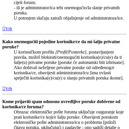
cijeli forum;
- ili je administrator/ica tebi onemogućio/la slanje privatnih
poruka.
U potonjem slučaju zatraži objašnjenje od administratora/ice.
Vrh
Kako onemogućiti pojedine korisnike/ce da mi šalju privatne
poruke?
U korisničkom profilu
[Profil/Postavke]
, postavljanjem
pravila, možeš blokirati/onemogućiti korisnika(e)/cu(e) da ti
šalje(u) privatne poruke [poruke će automatski biti izbrisane].
Ako dobivaš neželjene privatne poruke od određenog/e
korisnika/ce, obavijesti administratora/icu [ima ovlasti
spriječiti korisnika(e)/cu(e) u slanju privatnih poruka ikome].
Vrh
Kome prijaviti spam odnosno uvredljive poruke dobivene od
korisnika/ce foruma?
Obrazac elektroničke pošte foruma uključuje osiguranje koje
prati korisnike/ce koji/e šalju poruke. Obavijesti porukom
elektroničke pošte administratora/icu o problemu [priloži
čitavu poruku, uključujući i zaglavlje - ono sadrži detalje o