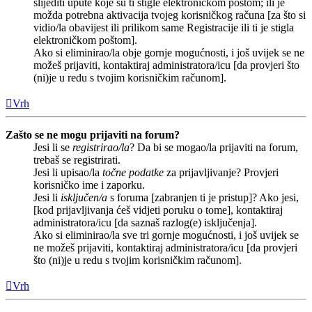
slijediti upute koje su ti stigle elektroničkom poštom; ili je
možda potrebna aktivacija tvojeg korisničkog računa [za što si
vidio/la obavijest ili prilikom same Registracije ili ti je stigla
elektroničkom poštom].
Ako si eliminirao/la obje gornje mogućnosti, i još uvijek se ne
možeš prijaviti, kontaktiraj administratora/icu [da provjeri što
(ni)je u redu s tvojim korisničkim računom].
Vrh
Zašto se ne mogu prijaviti na forum?
Jesi li se
registrirao/la
? Da bi se mogao/la prijaviti na forum,
trebaš se registrirati.
Jesi li upisao/la
točne podatke
za prijavljivanje? Provjeri
korisničko ime i zaporku.
Jesi li
isključen/a
s foruma [zabranjen ti je pristup]? Ako jesi,
[kod prijavljivanja ćeš vidjeti poruku o tome], kontaktiraj
administratora/icu [da saznaš razlog(e) isključenja].
Ako si eliminirao/la sve tri gornje mogućnosti, i još uvijek se
ne možeš prijaviti, kontaktiraj administratora/icu [da provjeri
što (ni)je u redu s tvojim korisničkim računom].
Vrh