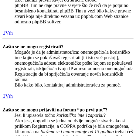
phpBB Tim ne daje pravne savjete što će reći da je potpuno
besmisleno kontaktirati phpBB Tim u vezi bilo kakve pravne
stvari koja nije direktno vezana uz phpbb.com Web stranice
odnosno phpBB softver.
Vrh
Zašto se ne mogu registrirati?
Moguće je da je administrator/ica: onemogućio/la korisničko
ime kojim se pokušavaš registrirati [ili isto već postoji],
onemogućio/la adresu elektroničke pošte kojom se pokušavaš
registrirati, isključio/la tvoju IP adresu odnosno onemogućio/la
Registraciju da bi spriječio/la otvaranje novih korisničkih
računa.
Bilo kako bilo, kontaktiraj administratora/icu za pomoć.
Vrh
Zašto se ne mogu prijaviti na forum “po prvi put”?
Jesi li upisao/la točno
korisničko ime
i
zaporku
?
Ako jesi, dogodila se jedna od dvije moguće stvari: ako si
prilikom Registracije, a COPPA podrška je bila omogućena,
kliknuo/la na
Slažem se i imam manje od 13 godina
trebat ćeš