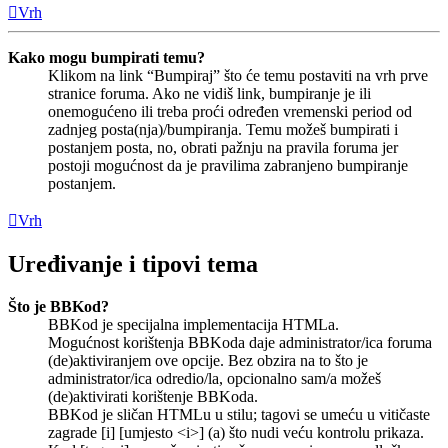
Vrh
Kako mogu bumpirati temu?
Klikom na link “Bumpiraj” što će temu postaviti na vrh prve
stranice foruma. Ako ne vidiš link, bumpiranje je ili
onemogućeno ili treba proći određen vremenski period od
zadnjeg posta(nja)/bumpiranja. Temu možeš bumpirati i
postanjem posta, no, obrati pažnju na pravila foruma jer
postoji mogućnost da je pravilima zabranjeno bumpiranje
postanjem.
Vrh
Uređivanje i tipovi tema
Što je BBKod?
BBKod je specijalna implementacija HTMLa.
Mogućnost korištenja BBKoda daje administrator/ica foruma
(de)aktiviranjem ove opcije. Bez obzira na to što je
administrator/ica odredio/la, opcionalno sam/a možeš
(de)aktivirati korištenje BBKoda.
BBKod je sličan HTMLu u stilu; tagovi se umeću u vitičaste
zagrade [i] [umjesto <i>] (a) što nudi veću kontrolu prikaza.