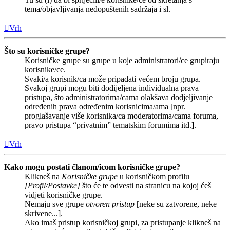
tema/objavljivanja nedopuštenih sadržaja i sl.
Vrh
Što su korisničke grupe?
Korisničke grupe su grupe u koje administratori/ce grupiraju
korisnike/ce.
Svaki/a korisnik/ca može pripadati većem broju grupa.
Svakoj grupi mogu biti dodijeljena individualna prava
pristupa, što administratorima/cama olakšava dodjeljivanje
određenih prava određenim korisnicima/ama [npr.
proglašavanje više korisnika/ca moderatorima/cama foruma,
pravo pristupa “privatnim” tematskim forumima itd.].
Vrh
Kako mogu postati članom/icom korisničke grupe?
Klikneš na
Korisničke grupe
u korisničkom profilu
[Profil/Postavke]
što će te odvesti na stranicu na kojoj ćeš
vidjeti korisničke grupe.
Nemaju sve grupe
otvoren pristup
[neke su zatvorene, neke
skrivene...].
Ako imaš pristup korisničkoj grupi, za pristupanje klikneš na