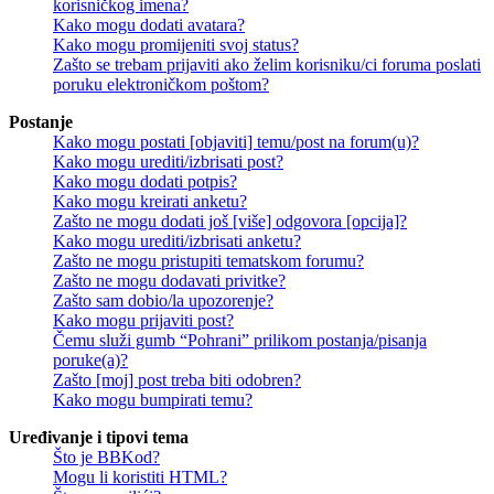
korisničkog imena?
Kako mogu dodati avatara?
Kako mogu promijeniti svoj status?
Zašto se trebam prijaviti ako želim korisniku/ci foruma poslati
poruku elektroničkom poštom?
Postanje
Kako mogu postati [objaviti] temu/post na forum(u)?
Kako mogu urediti/izbrisati post?
Kako mogu dodati potpis?
Kako mogu kreirati anketu?
Zašto ne mogu dodati još [više] odgovora [opcija]?
Kako mogu urediti/izbrisati anketu?
Zašto ne mogu pristupiti tematskom forumu?
Zašto ne mogu dodavati privitke?
Zašto sam dobio/la upozorenje?
Kako mogu prijaviti post?
Čemu služi gumb “Pohrani” prilikom postanja/pisanja
poruke(a)?
Zašto [moj] post treba biti odobren?
Kako mogu bumpirati temu?
Uređivanje i tipovi tema
Što je BBKod?
Mogu li koristiti HTML?