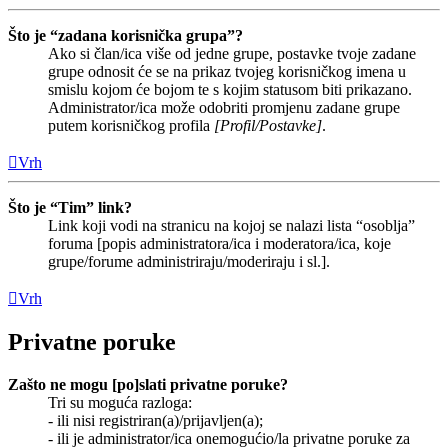
Što je “zadana korisnička grupa”?
Ako si član/ica više od jedne grupe, postavke tvoje zadane
grupe odnosit će se na prikaz tvojeg korisničkog imena u
smislu kojom će bojom te s kojim statusom biti prikazano.
Administrator/ica može odobriti promjenu zadane grupe
putem korisničkog profila
[Profil/Postavke]
.
Vrh
Što je “Tim” link?
Link koji vodi na stranicu na kojoj se nalazi lista “osoblja”
foruma [popis administratora/ica i moderatora/ica, koje
grupe/forume administriraju/moderiraju i sl.].
Vrh
Privatne poruke
Zašto ne mogu [po]slati privatne poruke?
Tri su moguća razloga:
- ili nisi registriran(a)/prijavljen(a);
- ili je administrator/ica onemogućio/la privatne poruke za