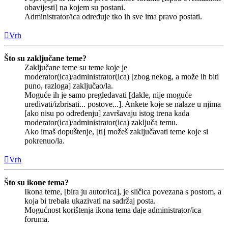
obavijesti] na kojem su postani.
Administrator/ica određuje tko ih sve ima pravo postati.
Vrh
Što su zaključane teme?
Zaključane teme su teme koje je
moderator(ica)/administrator(ica) [zbog nekog, a može ih biti
puno, razloga] zaključao/la.
Moguće ih je samo pregledavati [dakle, nije moguće
uređivati/izbrisati... postove...]. Ankete koje se nalaze u njima
[ako nisu po određenju] završavaju istog trena kada
moderator(ica)/administrator(ica) zaključa temu.
Ako imaš dopuštenje, [ti] možeš zaključavati teme koje si
pokrenuo/la.
Vrh
Što su ikone tema?
Ikona teme, [bira ju autor/ica], je sličica povezana s postom, a
koja bi trebala ukazivati na sadržaj posta.
Mogućnost korištenja ikona tema daje administrator/ica
foruma.