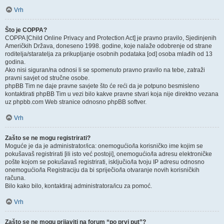
Vrh
Što je COPPA?
COPPA [Child Online Privacy and Protection Act] je pravno pravilo, Sjedinjenih
Američkih Država, doneseno 1998. godine, koje nalaže odobrenje od strane
roditelja/staratelja za prikupljanje osobnih podataka [od] osoba mlađih od 13
godina.
Ako nisi siguran/na odnosi li se spomenuto pravno pravilo na tebe, zatraži
pravni savjet od stručne osobe.
phpBB Tim ne daje pravne savjete što će reći da je potpuno besmisleno
kontaktirati phpBB Tim u vezi bilo kakve pravne stvari koja nije direktno vezana
uz phpbb.com Web stranice odnosno phpBB softver.
Vrh
Zašto se ne mogu registrirati?
Moguće je da je administrator/ica: onemogućio/la korisničko ime kojim se
pokušavaš registrirati [ili isto već postoji], onemogućio/la adresu elektroničke
pošte kojom se pokušavaš registrirati, isključio/la tvoju IP adresu odnosno
onemogućio/la Registraciju da bi spriječio/la otvaranje novih korisničkih
računa.
Bilo kako bilo, kontaktiraj administratora/icu za pomoć.
Vrh
Zašto se ne mogu prijaviti na forum “po prvi put”?