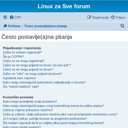
Linux za Sve forum
ČPP
Registracija
Prijava
P
Početna
Često postavlje(a)na pitanja
r
Često postavlje(a)na pitanja
e
t
Prijavljivanje i registracija
Zašto se trebam registrirati?
r
Što je COPPA?
a
Zašto se ne mogu registrirati?
Zašto se ne mogu prijaviti na forum “po prvi put”?
ž
Zašto se ne mogu prijaviti na forum?
Zašto se “više” ne mogu prijaviti na forum?
n
Izgubio/la sam zaporku!
i
Kako mogu onemogućiti automatsko odjavljivanje s foruma?
Što “Izbriši kolačiće” radi?
k
Korisničke postavke
Kako mogu promijeniti svoje postavke?
Kako mogu onemogućiti pojavu mog korisničkog imena na online popisu?
Zašto je vrijeme prikazano netočno?
Zašto je vrijeme i dalje prikazano netočno iako sam promijenio/la vremensku zonu?
Je li moguć prikaz sučelja foruma na drugom/im jeziku/cima?
Što trebam napraviti da bi se vidjela slika ispod mojeg korisničkog imena?
Kako mogu dodati avatara?