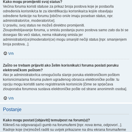
Kako mogu promijeniti svoj status?
Većina foruma koristi statuse za prikaz broja postova koje je postao/la
određeni/a korisnik/ca te za identifikaciju korisnika/ca koji/e obavljaju
određene funkcije na forumu [obično oni/e imaju poseban status, npr.
administratori/ce, moderatori/ce].
U pravilu, svoj status ne možeš direktno promijeniti.
Zloupotrebljavanje foruma, u smislu postanja puno postova samo zato da bi se
dosegao što veći status, nema nikakvog smisla jer
administratori(ce)/moderatori(ce) mogu
smanjiti
nečiji status [npr. smanjenjem
broja postova...].
Vrh
Zašto se trebam prijaviti ako želim korisniku/ci foruma poslati poruku
elektroničkom poštom?
Ako je administrator/ica omogućio/la slanje poruka elektroničkom poštom
korisnicima/ama foruma putem ugrađenog obrasca elektroničke pošte: tu
opciju mogu koristiti samo registrirani/e korisnici/e [čime se sprječava
zlouporaba forumova sustava elektroničke pošte od strane anonimnih osoba].
Vrh
Postanje
Kako mogu postati [objaviti] temu/post na forum(u)?
Klikneš na odgovarajući gumb na forumu/temi [npr.
nova tema
,
odgovori
...].
Radnje koje (ne)možeš raditi su uvijek prikazane na dnu ekrana foruma/teme