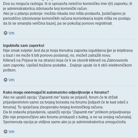
Dva su moguća razloga: ili si upisao/la
netočno
korisničko ime i(li) zaporku; ili
je administrator/ica
izbrisao/la
tvoj korisnički račun.
Ako je u pitanju potonje: možda nikada nisi ništa postao/la, [uobičajeno je
periodično izbrisivanje korisničkih računa korisnika/ca koji/e ništa ne postaju
da bi se smanjila veličina baze], pa se pokušaj ponovo registrirati.
Vrh
Izgubio/la sam zaporku!
Nije smak svijeta! Jest da je tvoja trenutna zaporka izgubljena [jer je kriptirana
u bazi i ne može ti biti ponovo poslana], no, možeš zatražiti novu.
Klikneš na
Prijava
te na stranici koja će ti se otvoriti klikneš na
Zaboravio/la
sam zaporku
. Upišeš tražene podatke... Daljnje upute će ti stići elektroničkom
poštom.
Vrh
Kako mogu onemogućiti automatsko odjavljivanje s foruma?
Ako ne upališ opciju
“Zapamti me”
kada se prijaviš, forum će te držati
prijavljenim/om samo za tvojeg boravka na forumu [odjavit će te kad odeš s
foruma]. To sprječava zlouporabu tvojeg korisničkog računa.
Da bi ostao/la prijavljen/a, upali(š) opciju
“Zapamti me”
prilikom prijavljivanja
[što nije preporučljivo ako forumu pristupaš s tuđeg, a ne sa svojeg računala].
Spomenuta opcija je vidljiva samo ako ju je administrator/ica omogućio/la.
Vrh