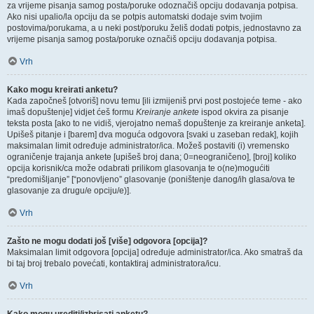
za vrijeme pisanja samog posta/poruke odoznačiš opciju dodavanja potpisa.
Ako nisi upalio/la opciju da se potpis automatski dodaje svim tvojim
postovima/porukama, a u neki post/poruku želiš dodati potpis, jednostavno za
vrijeme pisanja samog posta/poruke označiš opciju dodavanja potpisa.
Vrh
Kako mogu kreirati anketu?
Kada započneš [otvoriš] novu temu [ili izmijeniš prvi post postojeće teme - ako
imaš dopuštenje] vidjet ćeš formu
Kreiranje ankete
ispod okvira za pisanje
teksta posta [ako to ne vidiš, vjerojatno nemaš dopuštenje za kreiranje anketa].
Upišeš pitanje i [barem] dva moguća odgovora [svaki u zaseban redak], kojih
maksimalan limit određuje administrator/ica. Možeš postaviti (i) vremensko
ograničenje trajanja ankete [upišeš broj dana; 0=neograničeno], [broj] koliko
opcija korisnik/ca može odabrati prilikom glasovanja te o(ne)mogućiti
“predomišljanje” [“ponovljeno” glasovanje (poništenje danog/ih glasa/ova te
glasovanje za drugu/e opciju/e)].
Vrh
Zašto ne mogu dodati još [više] odgovora [opcija]?
Maksimalan limit odgovora [opcija] određuje administrator/ica. Ako smatraš da
bi taj broj trebalo povećati, kontaktiraj administratora/icu.
Vrh