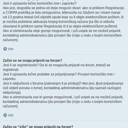
Jesi li upisao/la točno
korisničko ime
i
zaporku
?
Ako jesi, dogodila se jedna od dvije moguće stvari: ako si prilikom Registracije,
a COPPA podrška je bila omogućena, kliknuo/la na
Slažem se i imam manje
od 13 godina
trebat ćeš slijediti upute koje su ti stigle elektroničkom poštom; ili
je možda potrebna aktivacija tvojeg korisničkog računa [za što si vidio/la
obavijest ili prilikom same Registracije ili ti je stigla elektroničkom poštom].
Ako si eliminirao/la obje gornje mogućnosti, i još uvijek se ne možeš prijaviti,
kontaktiraj administratora/icu [da provjeri što (ni)je u redu s tvojim korisničkim
računom].
Vrh
Zašto se ne mogu prijaviti na forum?
Jesi li se
registrirao/la
? Da bi se mogao/la prijaviti na forum, trebaš se
registrirati.
Jesi li upisao/la
točne podatke
za prijavljivanje? Provjeri korisničko ime i
zaporku.
Jesi li
isključen/a
s foruma [zabranjen ti je pristup]? Ako jesi, [kod prijavljivanja
ćeš vidjeti poruku o tome], kontaktiraj administratora/icu [da saznaš razlog(e)
isključenja].
Ako si eliminirao/la sve tri gornje mogućnosti, i još uvijek se ne možeš prijaviti,
kontaktiraj administratora/icu [da provjeri što (ni)je u redu s tvojim korisničkim
računom].
Vrh
Zašto se “više” ne mogu prijaviti na forum?