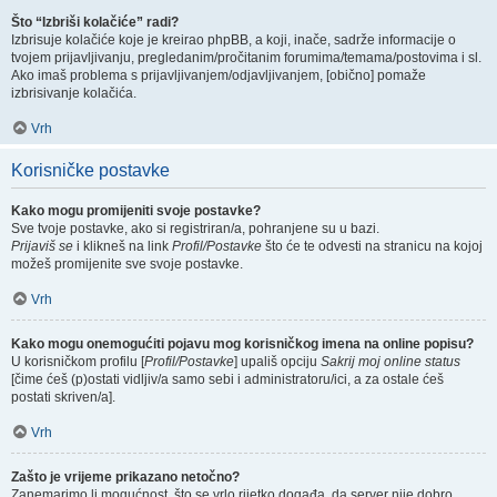
Što “Izbriši kolačiće” radi?
Izbrisuje kolačiće koje je kreirao phpBB, a koji, inače, sadrže informacije o
tvojem prijavljivanju, pregledanim/pročitanim forumima/temama/postovima i sl.
Ako imaš problema s prijavljivanjem/odjavljivanjem, [obično] pomaže
izbrisivanje kolačića.
Vrh
Korisničke postavke
Kako mogu promijeniti svoje postavke?
Sve tvoje postavke, ako si registriran/a, pohranjene su u bazi.
Prijaviš se
i klikneš na link
Profil/Postavke
što će te odvesti na stranicu na kojoj
možeš promijenite sve svoje postavke.
Vrh
Kako mogu onemogućiti pojavu mog korisničkog imena na online popisu?
U korisničkom profilu [
Profil/Postavke
] upališ opciju
Sakrij moj online status
[čime ćeš (p)ostati vidljiv/a samo sebi i administratoru/ici, a za ostale ćeš
postati skriven/a].
Vrh
Zašto je vrijeme prikazano netočno?
Zanemarimo li mogućnost, što se vrlo rijetko događa, da server nije dobro