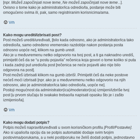
[npr.
Možeš započinjati nove teme
,
Ne možeš započinjati nove teme
...].
Ovisno o tome kako je administrator/ica odredio/la, postanje može biti
omogućeno svima ili, pak, samo registriranim korisnicima/ama.
Vrh
Kako mogu urediti/izbrisati post?
Post možeš urediti/uređivati, [bilo kada odnosno, ako je administrator/ica tako
odredio/la, samo određeno vremensko razdoblje nakon postanja posta
odnosno uopće ne], klikom na gumb
uredi
.
Ako je u međuvremenu netko odgovorio na tvoj post, a ti ga naknadno urediš,
primijetit ćeš da se “u postu pojavila” rečenica koja govori o tome koliko si puta
i kada zadnji put uredio/la post [rečenica se neće pojaviti ako nije bilo
odgovora na post].
Post možeš izbrisati klikom na gumb
izbriši
. Primijetit ćeš da neke postove
nećeš moći izbrisati [npr. ako je u međuvremenu netko odgovorio na njih
odnosno, ako je administrator/ica tako odredio/la, uopće ne].
Postoji mogućnost da administrator(ica)/moderator(ica) izmijeni/izbriše tvoj
post [u prvom slučaju bi svakako trebao/la napisati opasku što je i zašto
izmijenio/la].
Vrh
Kako mogu dodati potpis?
Potpis možeš napraviti/uređivati u svom korisničkom profilu
[Profil/Postavke]
.
Ako si upalio/la opciju da se potpis automatski dodaje svim tvojim
postovima/porukama, a u neki post/poruku ne želiš dodati potpis, jednostavno