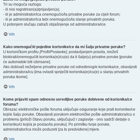
Tri su moguća razloga:
- ili nisi registriran(a)/prijavljen(a);
- ili je administrator/ica onemogućio/la privatne poruke za cijeli forum;
- ili je administrator/ica tebi onemogućio/la slanje privatnih poruka.
U potonjem slučaju zatraži objašnjenje od administratora/ice.
Vrh
Kako onemogućiti pojedine korisnike/ce da mi šalju privatne poruke?
U korisničkom profilu
[Profil/Postavke]
, postavljanjem pravila, možeš
blokirati/onemogućiti korisnika(e)/cu(e) da ti šalje(u) privatne poruke [poruke
će automatski biti izbrisane].
Ako dobivaš neželjene privatne poruke od određenog/e korisnika/ce, obavijesti
administratora/icu [ima ovlasti spriječiti korisnika(e)/cu(e) u slanju privatnih
poruka ikome].
Vrh
Kome prijaviti spam odnosno uvredljive poruke dobivene od korisnika/ce
foruma?
Obrazac elektroničke pošte foruma uključuje osiguranje koje prati korisnike/ce
koji/e šalju poruke. Obavijesti porukom elektroničke pošte administratora/icu o
problemu [priloži čitavu poruku, uključujući i zaglavlje - ono sadrži detalje o
korisniku/ci koji/a je poslao/la poruku]. Po primitku tvoje poruke,
administrator/ica može poduzeti [za to predviđene] mjere.
Vrh