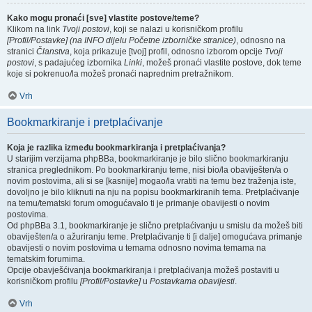
Kako mogu pronaći [sve] vlastite postove/teme?
Klikom na link
Tvoji postovi
, koji se nalazi u korisničkom profilu
[Profil/Postavke] (na INFO dijelu Početne izborničke stranice)
, odnosno na
stranici
Članstva
, koja prikazuje [tvoj] profil, odnosno izborom opcije
Tvoji
postovi
, s padajućeg izbornika
Linki
, možeš pronaći vlastite postove, dok teme
koje si pokrenuo/la možeš pronaći naprednim pretražnikom.
Vrh
Bookmarkiranje i pretplaćivanje
Koja je razlika između bookmarkiranja i pretplaćivanja?
U starijim verzijama phpBBa, bookmarkiranje je bilo slično bookmarkiranju
stranica preglednikom. Po bookmarkiranju teme, nisi bio/la obaviješten/a o
novim postovima, ali si se [kasnije] mogao/la vratiti na temu bez traženja iste,
dovoljno je bilo kliknuti na nju na popisu bookmarkiranih tema. Pretplaćivanje
na temu/tematski forum omogućavalo ti je primanje obavijesti o novim
postovima.
Od phpBBa 3.1, bookmarkiranje je slično pretplaćivanju u smislu da možeš biti
obaviješten/a o ažuriranju teme. Pretplaćivanje ti [i dalje] omogućava primanje
obavijesti o novim postovima u temama odnosno novima temama na
tematskim forumima.
Opcije obavješćivanja bookmarkiranja i pretplaćivanja možeš postaviti u
korisničkom profilu
[Profil/Postavke]
u
Postavkama obavijesti
.
Vrh