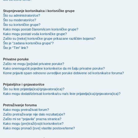
Stupnjevanje korisnika/ca i korisničke grupe
Što su administratori/ce?
Što su moderatori/ce?
Što su korisničke grupe?
Kako mogu postati članom/icom korisničke grupe?
Kako mogu postati vođa korisničke grupe?
Zašto su [neke] korisničke grupe prikazane različitim bojama?
Što je “zadana korisnička grupa”?
Što je “Tim” link?
Privatne poruke
Zašto ne mogu [po]slati privatne poruke?
Kako onemogućiti pojedine korisnike/ce da mi šalju privatne poruke?
Kome prijaviti spam odnosno uvredljive poruke dobivene od korisnika/ce foruma?
Prijatelji/ce i gnjavatori/ce
Što su liste prijatelja(ica)/gnjavatora(ica)?
Kako mogu dodati/izbrisati korisnika/cu na/s liste prijatelja(ica)/gnjavatora(ica)?
Pretraživanje foruma
Kako mogu pretraživati forum?
Zašto pretraživanje nije dalo rezultat(a)e?
Zašto mi se “pojavila” prazna stranica?
Kako mogu (pre)traži(va)ti korisnike/ce?
Kako mogu pronaći [sve] vlastite postove/teme?