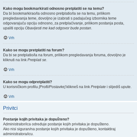
Kako mogu bookmarkirati odnosno pretplatiti se na temu?
Da bi bookmarkirao/la odnosno pretplatio/la se na temu, prilikom
pregledavanja teme, dovoljno je izabrati s padajućeg izbornika teme
odgovarajuću opciju odnosno, za pretplaćivanje, prilikom postanja posta,
upaliti opciju
Obavijesti me kad odgovor bude postan
.
Vrh
Kako se mogu pretplatiti na forum?
Da bi se pretplatio/la na forum, prilikom pregledavanja foruma, dovoljno je
kliknuti na link
Pretplati se
.
Vrh
Kako se mogu odpretplatiti?
U korisničkom profilu
[Profil/Postavke]
klikneš na link
Pretplate
i slijediš upute.
Vrh
Privitci
Postanje kojih privitaka je dopušteno?
Administrator/ica određuje postanje kojih privitaka je dopušteno.
Ako nisi siguran/na postanje kojih privitaka je dopušteno, kontaktiraj
administratora/icu.