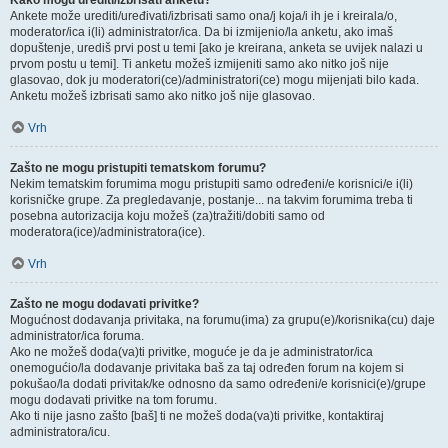
Kako mogu urediti/izbrisati anketu?
Ankete može urediti/uređivati/izbrisati samo ona/j koja/i ih je i kreirala/o,
moderator/ica i(li) administrator/ica. Da bi izmijenio/la anketu, ako imaš
dopuštenje, urediš prvi post u temi [ako je kreirana, anketa se uvijek nalazi u
prvom postu u temi]. Ti anketu možeš izmijeniti samo ako nitko još nije
glasovao, dok ju moderatori(ce)/administratori(ce) mogu mijenjati bilo kada.
Anketu možeš izbrisati samo ako nitko još nije glasovao.
Vrh
Zašto ne mogu pristupiti tematskom forumu?
Nekim tematskim forumima mogu pristupiti samo određeni/e korisnici/e i(li)
korisničke grupe. Za pregledavanje, postanje... na takvim forumima treba ti
posebna autorizacija koju možeš (za)tražiti/dobiti samo od
moderatora(ice)/administratora(ice).
Vrh
Zašto ne mogu dodavati privitke?
Mogućnost dodavanja privitaka, na forumu(ima) za grupu(e)/korisnika(cu) daje
administrator/ica foruma.
Ako ne možeš doda(va)ti privitke, moguće je da je administrator/ica
onemogućio/la dodavanje privitaka baš za taj određen forum na kojem si
pokušao/la dodati privitak/ke odnosno da samo određeni/e korisnici(e)/grupe
mogu dodavati privitke na tom forumu.
Ako ti nije jasno zašto [baš] ti ne možeš doda(va)ti privitke, kontaktiraj
administratora/icu.