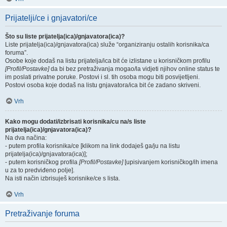
Prijatelji/ce i gnjavatori/ce
Što su liste prijatelja(ica)/gnjavatora(ica)?
Liste prijatelja(ica)/gnjavatora(ica) služe “organiziranju ostalih korisnika/ca
foruma”.
Osobe koje dodaš na listu prijatelja/ica bit će izlistane u korisničkom profilu
[Profil/Postavke]
da bi bez pretraživanja mogao/la vidjeti njihov online status te
im poslati privatne poruke. Postovi i sl. tih osoba mogu biti posvijetljeni.
Postovi osoba koje dodaš na listu gnjavatora/ica bit će zadano skriveni.
Vrh
Kako mogu dodati/izbrisati korisnika/cu na/s liste
prijatelja(ica)/gnjavatora(ica)?
Na dva načina:
- putem profila korisnika/ce [klikom na link dodaješ ga/ju na listu
prijatelja(ica)/gnjavatora(ica)];
- putem korisničkog profila
[Profil/Postavke]
[upisivanjem korisničkog/ih imena
u za to predviđeno polje].
Na isti način izbrisuješ korisnike/ce s lista.
Vrh
Pretraživanje foruma