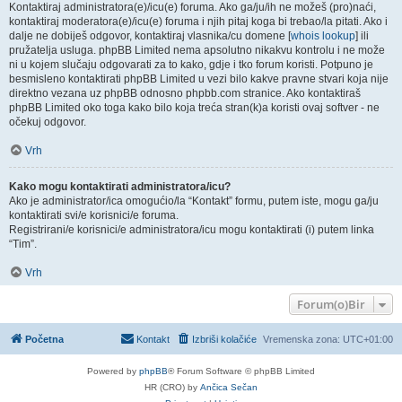
Kontaktiraj administratora(e)/icu(e) foruma. Ako ga/ju/ih ne možeš (pro)naći,
kontaktiraj moderatora(e)/icu(e) foruma i njih pitaj koga bi trebao/la pitati. Ako i
dalje ne dobiješ odgovor, kontaktiraj vlasnika/cu domene [
whois lookup
] ili
pružatelja usluga. phpBB Limited nema apsolutno nikakvu kontrolu i ne može
ni u kojem slučaju odgovarati za to kako, gdje i tko forum koristi. Potpuno je
besmisleno kontaktirati phpBB Limited u vezi bilo kakve pravne stvari koja nije
direktno vezana uz phpBB odnosno phpbb.com stranice. Ako kontaktiraš
phpBB Limited oko toga kako bilo koja treća stran(k)a koristi ovaj softver - ne
očekuj odgovor.
Vrh
Kako mogu kontaktirati administratora/icu?
Ako je administrator/ica omogućio/la “Kontakt” formu, putem iste, mogu ga/ju
kontaktirati svi/e korisnici/e foruma.
Registrirani/e korisnici/e administratora/icu mogu kontaktirati (i) putem linka
“Tim”.
Vrh
Forum(o)Bir
Početna
Kontakt
Izbriši kolačiće
Vremenska zona:
UTC+01:00
Powered by
phpBB
® Forum Software © phpBB Limited
HR (CRO) by
Ančica Sečan