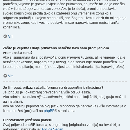
podešen, vrijeme je gotovo uvijek točno prikazano, no, može biti da je ono što
vidiš vrijeme
druge vremenske zone
. Ako je to slučaj, promijeni postavke
svojeg korisničkog profila tako da izabereš onu vremensku zonu koja
odgovara području u kojem se nalaziš, npr. Zagreb. Uzmi u obzir da mijenjanje
vremenske zone, kao i većinu postavki, može napraviti samo registrirani/a
korisnik/ca.
Vrh
Zašto je vrijeme i dalje prikazano netočno iako sam promijenio/la
vremensku zonu?
Ako si siguran/na da si postavio/la točnu
vremensku zonu
, ali je vrijeme i dalje
netočno prikazano, najvjerojatniji razlog je da server nije dobro podešen. Ako
je potonje u pitanju, molim(o), obavijesti administratora/icu [da ispravi grešku].
Vrh
Je li moguć prikaz sučelja foruma na drugom/im jeziku/cima?
Je. phpBB je [lokaliziran] preveden na više od 50 jezika.
Ako administrator/ica
nije instalirao/la
jezični paket koji želiš, pitaj ga/ju može li
ga instalirati.
Ako ne postoji prijevod na tvoj jezik, slobodno ga napravi (a) više informacija o
čemu možeš (pro)naći na
phpBB
® stranicama.
O hrvatskom jezičnom paketu
Ovaj prijevod phpBB foruma, s engleskog [originalna verzija] na hrvatski, u
potpunosti, napravila je:
Ančica Sečan
.