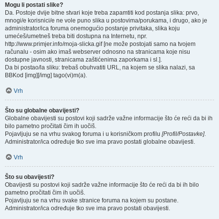
Mogu li postati slike?
Da. Postoje dvije bitne stvari koje treba zapamtiti kod postanja slika: prvo,
mnogi/e korisnici/e ne vole puno slika u postovima/porukama, i drugo, ako je
administrator/ica foruma onemogućio postanje privitaka, slika koju
umećeš/umetneš treba biti dostupna na Internetu, npr.
http://www.primjer.info/moja-slicka.gif [ne može postojati samo na tvojem
računalu - osim ako imaš webserver odnosno na stranicama koje nisu
dostupne javnosti, stranicama zaštićenima zaporkama i sl.].
Da bi postao/la sliku: trebaš obuhvatiti URL, na kojem se slika nalazi, sa
BBKod [img][/img] tago(vi)m(a).
Vrh
Što su globalne obavijesti?
Globalne obavijesti su postovi koji sadrže važne informacije što će reći da bi ih
bilo pametno pročitati čim ih uočiš.
Pojavljuju se na vrhu svakog foruma i u korisničkom profilu
[Profil/Postavke]
.
Administrator/ica određuje tko sve ima pravo postati globalne obavijesti.
Vrh
Što su obavijesti?
Obavijesti su postovi koji sadrže važne informacije što će reći da bi ih bilo
pametno pročitati čim ih uočiš.
Pojavljuju se na vrhu svake stranice foruma na kojem su postane.
Administrator/ica određuje tko sve ima pravo postati obavijesti.