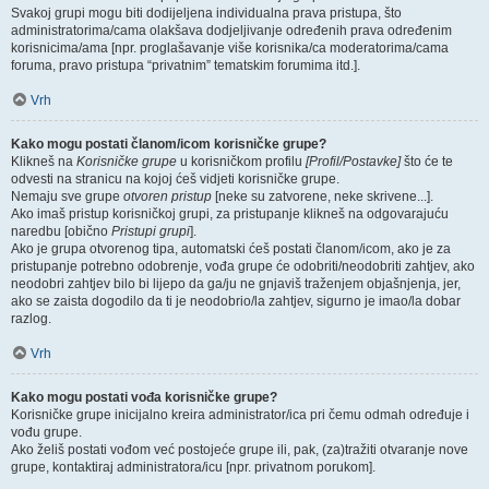
Svakoj grupi mogu biti dodijeljena individualna prava pristupa, što
administratorima/cama olakšava dodjeljivanje određenih prava određenim
korisnicima/ama [npr. proglašavanje više korisnika/ca moderatorima/cama
foruma, pravo pristupa “privatnim” tematskim forumima itd.].
Vrh
Kako mogu postati članom/icom korisničke grupe?
Klikneš na
Korisničke grupe
u korisničkom profilu
[Profil/Postavke]
što će te
odvesti na stranicu na kojoj ćeš vidjeti korisničke grupe.
Nemaju sve grupe
otvoren pristup
[neke su zatvorene, neke skrivene...].
Ako imaš pristup korisničkoj grupi, za pristupanje klikneš na odgovarajuću
naredbu [obično
Pristupi grupi
].
Ako je grupa otvorenog tipa, automatski ćeš postati članom/icom, ako je za
pristupanje potrebno odobrenje, vođa grupe će odobriti/neodobriti zahtjev, ako
neodobri zahtjev bilo bi lijepo da ga/ju ne gnjaviš traženjem objašnjenja, jer,
ako se zaista dogodilo da ti je neodobrio/la zahtjev, sigurno je imao/la dobar
razlog.
Vrh
Kako mogu postati vođa korisničke grupe?
Korisničke grupe inicijalno kreira administrator/ica pri čemu odmah određuje i
vođu grupe.
Ako želiš postati vođom već postojeće grupe ili, pak, (za)tražiti otvaranje nove
grupe, kontaktiraj administratora/icu [npr. privatnom porukom].