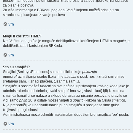
postovima moguće i putem sučelja iznad prostora za post [poruku] na obrascu
za pisanje postova.
Za više informacija o BBKodu pogledaj Vodič kojemu možeš pristupiti sa
stranice za pisanje/uređivanje postova.
Vrh
Mogu li koristiti HTML?
Ne. Većinu onoga što je moguće dobiti/prikazati korištenjem HTMLa moguće je
dobiti/prikazati i korištenjem BBKoda.
Vrh
Što su smajlići?
Smajlići [Smileys/Emoticons] su male sličice koje
prikazuju
emocije/razmišljanja osobe [koja ih je
ubacila
u post, npr. :) znači smijem se,
sretan/na sam, :( znači plačem, tužan/na sam...].
Smajliće u post možeš
ubaciti
na dva načina: upisivanjem kratkog koda [ako je
administrator/ica odobrio/la, svaki smajlić ima svoj vlastiti kod] i(li) klikom na
smajlića [smajlići se nalaze u sklopu obrasca za pisanje postova; u pravilu se
vidi samo
prvih
20, a ostale možeš vidjeti (i
ubaciti
) klikom na
Ostali smajlići
].
Nije preporučljivo ubacivati/ubaciti puno smajlića u post jer se time gube
čitljivost i preglednost.
Administrator/ica može odrediti maksimalan dopušten broj smajlića “po” postu.
Vrh