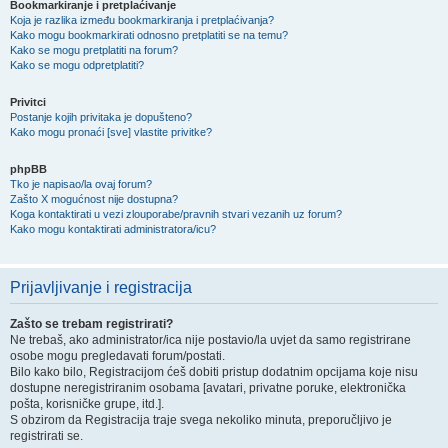
Bookmarkiranje i pretplaćivanje
Koja je razlika između bookmarkiranja i pretplaćivanja?
Kako mogu bookmarkirati odnosno pretplatiti se na temu?
Kako se mogu pretplatiti na forum?
Kako se mogu odpretplatiti?
Privitci
Postanje kojih privitaka je dopušteno?
Kako mogu pronaći [sve] vlastite privitke?
phpBB
Tko je napisao/la ovaj forum?
Zašto X mogućnost nije dostupna?
Koga kontaktirati u vezi zlouporabe/pravnih stvari vezanih uz forum?
Kako mogu kontaktirati administratora/icu?
Prijavljivanje i registracija
Zašto se trebam registrirati?
Ne trebaš, ako administrator/ica nije postavio/la uvjet da samo registrirane
osobe mogu pregledavati forum/postati.
Bilo kako bilo, Registracijom ćeš dobiti pristup dodatnim opcijama koje nisu
dostupne neregistriranim osobama [avatari, privatne poruke, elektronička
pošta, korisničke grupe, itd.].
S obzirom da Registracija traje svega nekoliko minuta, preporučljivo je
registrirati se.