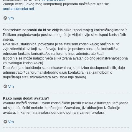
Zadnju verziju ovog mog kompletnog prijevoda možeš preuzeti sa:
ancica.sunceko.net
.
Vrh
Što trebam napraviti da bi se vidjela slika ispod mojeg korisničkog imena?
Prilikom pregledavanja postova moguće je vidjeti dvije slike ispod korisničkih
imena.
Prva slika, statusnica, povezana je sa statusom korisnika/ce; obično su to
zvjezdice/blokovi koji označavaju: koliko je postova postao/la korisnik/ca
odnosno funkciju korisnika/ce na forumu [npr. administrator/ica].
Ispod nje se može nalaziti veća slika zvana avatar [obično jedinstvena/osobna
za svakog/u korisnika/cu].
Dopuštenja o korištenju statusnica/avatara, kao i izbor dostupnosti istih, daje
administrator/ica foruma [slobodno ga/ju kontaktiraj (sa) zamolbom o
dopuštenju statusnica/avatara ako isto/a nije dao/la].
Vrh
Kako mogu dodati avatara?
Avatara možeš dodati u svom korisničkom profilu
[Profil/Postavke]
putem jedne
od sljedeće četiri metode: korištenjem Gravatara, (iza)biranjem iz Galerije
avatara, linkanjem na avatara odnosno pohranjivanjem avatara.
Vrh