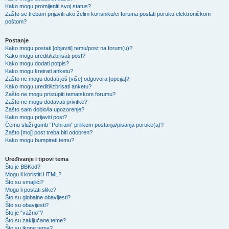
Kako mogu promijeniti svoj status?
Zašto se trebam prijaviti ako želim korisniku/ci foruma poslati poruku elektroničkom
poštom?
Postanje
Kako mogu postati [objaviti] temu/post na forum(u)?
Kako mogu urediti/izbrisati post?
Kako mogu dodati potpis?
Kako mogu kreirati anketu?
Zašto ne mogu dodati još [više] odgovora [opcija]?
Kako mogu urediti/izbrisati anketu?
Zašto ne mogu pristupiti tematskom forumu?
Zašto ne mogu dodavati privitke?
Zašto sam dobio/la upozorenje?
Kako mogu prijaviti post?
Čemu služi gumb “Pohrani” prilikom postanja/pisanja poruke(a)?
Zašto [moj] post treba biti odobren?
Kako mogu bumpirati temu?
Uređivanje i tipovi tema
Što je BBKod?
Mogu li koristiti HTML?
Što su smajlići?
Mogu li postati slike?
Što su globalne obavijesti?
Što su obavijesti?
Što je “važno”?
Što su zaključane teme?
Što su ikone tema?