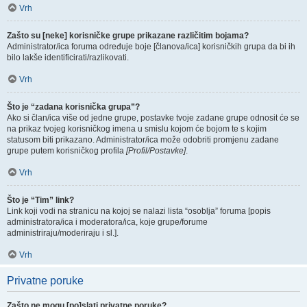
Vrh
Zašto su [neke] korisničke grupe prikazane različitim bojama?
Administrator/ica foruma određuje boje [članova/ica] korisničkih grupa da bi ih
bilo lakše identificirati/razlikovati.
Vrh
Što je “zadana korisnička grupa”?
Ako si član/ica više od jedne grupe, postavke tvoje zadane grupe odnosit će se
na prikaz tvojeg korisničkog imena u smislu kojom će bojom te s kojim
statusom biti prikazano. Administrator/ica može odobriti promjenu zadane
grupe putem korisničkog profila
[Profil/Postavke]
.
Vrh
Što je “Tim” link?
Link koji vodi na stranicu na kojoj se nalazi lista “osoblja” foruma [popis
administratora/ica i moderatora/ica, koje grupe/forume
administriraju/moderiraju i sl.].
Vrh
Privatne poruke
Zašto ne mogu [po]slati privatne poruke?