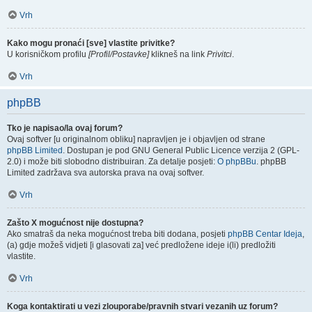
Vrh
Kako mogu pronaći [sve] vlastite privitke?
U korisničkom profilu
[Profil/Postavke]
klikneš na link
Privitci
.
Vrh
phpBB
Tko je napisao/la ovaj forum?
Ovaj softver [u originalnom obliku] napravljen je i objavljen od strane
phpBB Limited
. Dostupan je pod GNU General Public Licence verzija 2 (GPL-
2.0) i može biti slobodno distribuiran. Za detalje posjeti:
O phpBBu
. phpBB
Limited zadržava sva autorska prava na ovaj softver.
Vrh
Zašto X mogućnost nije dostupna?
Ako smatraš da neka mogućnost treba biti dodana, posjeti
phpBB Centar Ideja
,
(a) gdje možeš vidjeti [i glasovati za] već predložene ideje i(li) predložiti
vlastite.
Vrh
Koga kontaktirati u vezi zlouporabe/pravnih stvari vezanih uz forum?