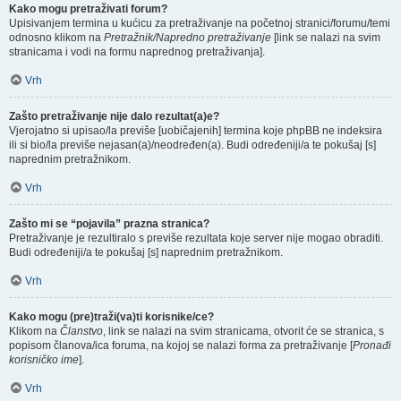
Kako mogu pretraživati forum?
Upisivanjem termina u kućicu za pretraživanje na početnoj stranici/forumu/temi
odnosno klikom na
Pretražnik/Napredno pretraživanje
[link se nalazi na svim
stranicama i vodi na formu naprednog pretraživanja].
Vrh
Zašto pretraživanje nije dalo rezultat(a)e?
Vjerojatno si upisao/la previše [uobičajenih] termina koje phpBB ne indeksira
ili si bio/la previše nejasan(a)/neodređen(a). Budi određeniji/a te pokušaj [s]
naprednim pretražnikom.
Vrh
Zašto mi se “pojavila” prazna stranica?
Pretraživanje je rezultiralo s previše rezultata koje server nije mogao obraditi.
Budi određeniji/a te pokušaj [s] naprednim pretražnikom.
Vrh
Kako mogu (pre)traži(va)ti korisnike/ce?
Klikom na
Članstvo
, link se nalazi na svim stranicama, otvorit će se stranica, s
popisom članova/ica foruma, na kojoj se nalazi forma za pretraživanje [
Pronađi
korisničko ime
].
Vrh