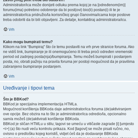
Zašto [moj] post treba biti odobren?
Administrator/ica može donijeti odluku prema kojoj je na [određenom(im)]
forumu(ima) potrebno odobrenje da bi post(ovi) bio(li) postan(i) ili te je
administrator/ica pridružio/la korisničkoj grupi članovima/icama koje postove
treba odobriti da bi bili objavljeni. Za detalje, kontaktiraj administratora/icu.
Vrh
Kako mogu bumpirati temu?
Klikom na link “Bumpiraj” što će temu postaviti na vrh prve stranice foruma. Ako
ne vidiš link, bumpiranje je ili onemogućeno ili treba proći određen vremenski
period od zadnjeg posta(nja)/bumpiranja. Temu možeš bumpirati i postanjem
posta, no, obrati pažnju na pravila foruma jer postoji mogućnost da je pravilima
zabranjeno bumpiranje postanjem.
Vrh
Uređivanje i tipovi tema
Što je BBKod?
BBKod je specijalna implementacija HTMLa.
Mogućnost korištenja BBKoda daje administrator/ica foruma (de)aktiviranjem
ove opcije. Bez obzira na to što je administrator/ica odredio/la, opcionalno
sam/a možeš (de)aktivirati korištenje BBKoda.
BBKod je sličan HTMLu u stilu; tagovi se umeću u vitičaste zagrade [i] [umjesto
<i>] (a) što nudi veću kontrolu prikaza. Kod [tagovi] se može pisati ručno, no,
ovisno o predlošku kojeg koristiš, vidjet ćeš da je dodavanje BBKoda