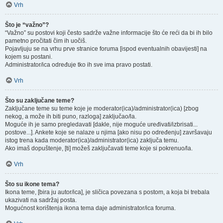
Vrh
Što je “važno”?
“Važno” su postovi koji često sadrže važne informacije što će reći da bi ih bilo
pametno pročitati čim ih uočiš.
Pojavljuju se na vrhu prve stranice foruma [ispod eventualnih obavijesti] na
kojem su postani.
Administrator/ica određuje tko ih sve ima pravo postati.
Vrh
Što su zaključane teme?
Zaključane teme su teme koje je moderator(ica)/administrator(ica) [zbog
nekog, a može ih biti puno, razloga] zaključao/la.
Moguće ih je samo pregledavati [dakle, nije moguće uređivati/izbrisati...
postove...]. Ankete koje se nalaze u njima [ako nisu po određenju] završavaju
istog trena kada moderator(ica)/administrator(ica) zaključa temu.
Ako imaš dopuštenje, [ti] možeš zaključavati teme koje si pokrenuo/la.
Vrh
Što su ikone tema?
Ikona teme, [bira ju autor/ica], je sličica povezana s postom, a koja bi trebala
ukazivati na sadržaj posta.
Mogućnost korištenja ikona tema daje administrator/ica foruma.