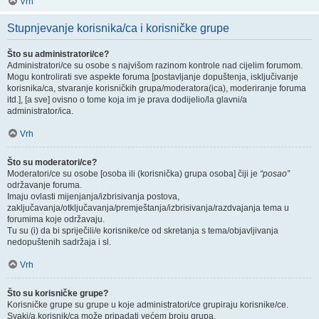
Vrh
Stupnjevanje korisnika/ca i korisničke grupe
Što su administratori/ce?
Administratori/ce su osobe s najvišom razinom kontrole nad cijelim forumom.
Mogu kontrolirati sve aspekte foruma [postavljanje dopuštenja, isključivanje
korisnika/ca, stvaranje korisničkih grupa/moderatora(ica), moderiranje foruma
itd.], [a sve] ovisno o tome koja im je prava dodijelio/la glavni/a
administrator/ica.
Vrh
Što su moderatori/ce?
Moderatori/ce su osobe [osoba ili (korisnička) grupa osoba] čiji je
“posao”
održavanje foruma.
Imaju ovlasti mijenjanja/izbrisivanja postova,
zaključavanja/otključavanja/premještanja/izbrisivanja/razdvajanja tema u
forumima koje održavaju.
Tu su (i) da bi spriječili/e korisnike/ce od skretanja s tema/objavljivanja
nedopuštenih sadržaja i sl.
Vrh
Što su korisničke grupe?
Korisničke grupe su grupe u koje administratori/ce grupiraju korisnike/ce.
Svaki/a korisnik/ca može pripadati većem broju grupa.