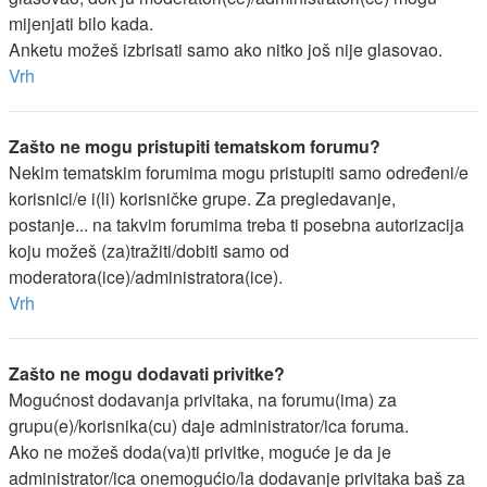
mijenjati bilo kada.
Anketu možeš izbrisati samo ako nitko još nije glasovao.
Vrh
Zašto ne mogu pristupiti tematskom forumu?
Nekim tematskim forumima mogu pristupiti samo određeni/e
korisnici/e i(li) korisničke grupe. Za pregledavanje,
postanje... na takvim forumima treba ti posebna autorizacija
koju možeš (za)tražiti/dobiti samo od
moderatora(ice)/administratora(ice).
Vrh
Zašto ne mogu dodavati privitke?
Mogućnost dodavanja privitaka, na forumu(ima) za
grupu(e)/korisnika(cu) daje administrator/ica foruma.
Ako ne možeš doda(va)ti privitke, moguće je da je
administrator/ica onemogućio/la dodavanje privitaka baš za