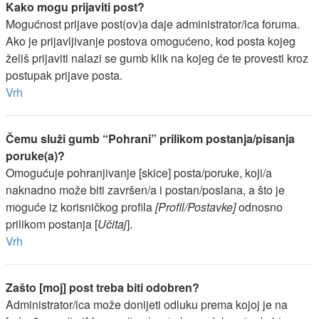
Kako mogu prijaviti post?
Mogućnost prijave post(ov)a daje administrator/ica foruma.
Ako je prijavljivanje postova omogućeno, kod posta kojeg
želiš prijaviti nalazi se gumb klik na kojeg će te provesti kroz
postupak prijave posta.
Vrh
Čemu služi gumb “Pohrani” prilikom postanja/pisanja
poruke(a)?
Omogućuje pohranjivanje [skice] posta/poruke, koji/a
naknadno može biti završen/a i postan/poslana, a što je
moguće iz korisničkog profila
[Profil/Postavke]
odnosno
prilikom postanja [
Učitaj
].
Vrh
Zašto [moj] post treba biti odobren?
Administrator/ica može donijeti odluku prema kojoj je na