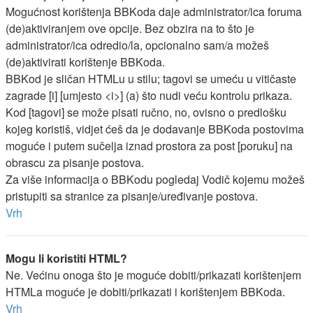
Mogućnost korištenja BBKoda daje administrator/ica foruma
(de)aktiviranjem ove opcije. Bez obzira na to što je
administrator/ica odredio/la, opcionalno sam/a možeš
(de)aktivirati korištenje BBKoda.
BBKod je sličan HTMLu u stilu; tagovi se umeću u vitičaste
zagrade [i] [umjesto <i>] (a) što nudi veću kontrolu prikaza.
Kod [tagovi] se može pisati ručno, no, ovisno o predlošku
kojeg koristiš, vidjet ćeš da je dodavanje BBKoda postovima
moguće i putem sučelja iznad prostora za post [poruku] na
obrascu za pisanje postova.
Za više informacija o BBKodu pogledaj Vodič kojemu možeš
pristupiti sa stranice za pisanje/uređivanje postova.
Vrh
Mogu li koristiti HTML?
Ne. Većinu onoga što je moguće dobiti/prikazati korištenjem
HTMLa moguće je dobiti/prikazati i korištenjem BBKoda.
Vrh