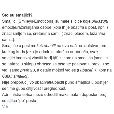
Što su smajlići?
Smajlići [Smileys/Emoticons] su male sličice koje
prikazuju
emocije/razmišljanja osobe [koja ih je
ubacila
u post, npr. :)
znači smijem se, sretan/na sam, :( znači plačem, tužan/na
sam...].
Smajliće u post možeš
ubaciti
na dva načina: upisivanjem
kratkog koda [ako je administrator/ica odobrio/la, svaki
smajlić ima svoj vlastiti kod] i(li) klikom na smajlića [smajlići
se nalaze u sklopu obrasca za pisanje postova; u pravilu se
vidi samo
prvih
20, a ostale možeš vidjeti (i
ubaciti
) klikom na
Ostali smajlići
].
Nije preporučljivo ubacivati/ubaciti puno smajlića u post jer
se time gube čitljivost i preglednost.
Administrator/ica može odrediti maksimalan dopušten broj
smajlića “po” postu.
Vrh