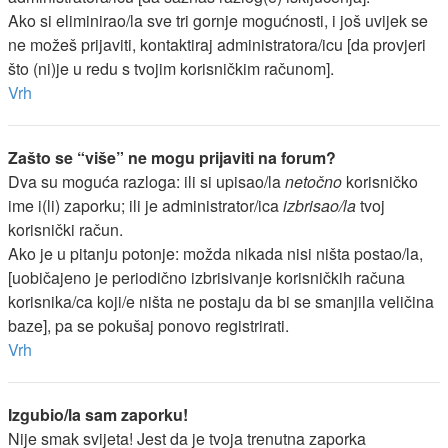
Ako si eliminirao/la sve tri gornje mogućnosti, i još uvijek se
ne možeš prijaviti, kontaktiraj administratora/icu [da provjeri
što (ni)je u redu s tvojim korisničkim računom].
Vrh
Zašto se “više” ne mogu prijaviti na forum?
Dva su moguća razloga: ili si upisao/la
netočno
korisničko
ime i(li) zaporku; ili je administrator/ica
izbrisao/la
tvoj
korisnički račun.
Ako je u pitanju potonje: možda nikada nisi ništa postao/la,
[uobičajeno je periodično izbrisivanje korisničkih računa
korisnika/ca koji/e ništa ne postaju da bi se smanjila veličina
baze], pa se pokušaj ponovo registrirati.
Vrh
Izgubio/la sam zaporku!
Nije smak svijeta! Jest da je tvoja trenutna zaporka