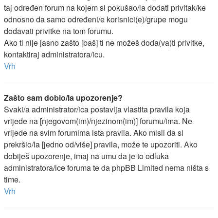
taj određen forum na kojem si pokušao/la dodati privitak/ke
odnosno da samo određeni/e korisnici(e)/grupe mogu
dodavati privitke na tom forumu.
Ako ti nije jasno zašto [baš] ti ne možeš doda(va)ti privitke,
kontaktiraj administratora/icu.
Vrh
Zašto sam dobio/la upozorenje?
Svaki/a administrator/ica postavlja vlastita pravila koja
vrijede na [njegovom(im)/njezinom(im)] forumu/ima. Ne
vrijede na svim forumima ista pravila. Ako misli da si
prekršio/la [jedno od/više] pravila, može te upozoriti. Ako
dobiješ upozorenje, imaj na umu da je to odluka
administratora/ice foruma te da phpBB Limited nema ništa s
time.
Vrh