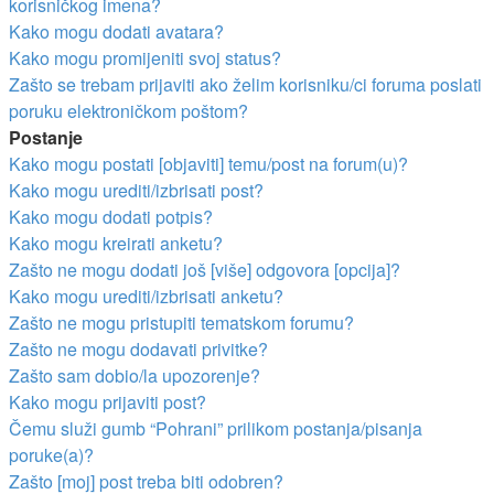
korisničkog imena?
Kako mogu dodati avatara?
Kako mogu promijeniti svoj status?
Zašto se trebam prijaviti ako želim korisniku/ci foruma poslati
poruku elektroničkom poštom?
Postanje
Kako mogu postati [objaviti] temu/post na forum(u)?
Kako mogu urediti/izbrisati post?
Kako mogu dodati potpis?
Kako mogu kreirati anketu?
Zašto ne mogu dodati još [više] odgovora [opcija]?
Kako mogu urediti/izbrisati anketu?
Zašto ne mogu pristupiti tematskom forumu?
Zašto ne mogu dodavati privitke?
Zašto sam dobio/la upozorenje?
Kako mogu prijaviti post?
Čemu služi gumb “Pohrani” prilikom postanja/pisanja
poruke(a)?
Zašto [moj] post treba biti odobren?