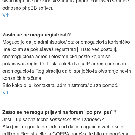
stvari koja nije direktno vezana uz phpbb.com Web stranice
odnosno phpBB softver.
Vrh
Zašto se ne mogu registrirati?
Moguće je da je administrator/ica: onemogućio/la korisničko
ime kojim se pokušavaš registrirati [ili isto već postoji],
onemogućio/la adresu elektroničke pošte kojom se
pokušavaš registrirati, isključio/la tvoju IP adresu odnosno
onemogućio/la Registraciju da bi spriječio/la otvaranje novih
korisničkih računa.
Bilo kako bilo, kontaktiraj administratora/icu za pomoć.
Vrh
Zašto se ne mogu prijaviti na forum “po prvi put”?
Jesi li upisao/la točno
korisničko ime
i
zaporku
?
Ako jesi, dogodila se jedna od dvije moguće stvari: ako si
prilikom Registracije, a COPPA podrška je bila omogućena,