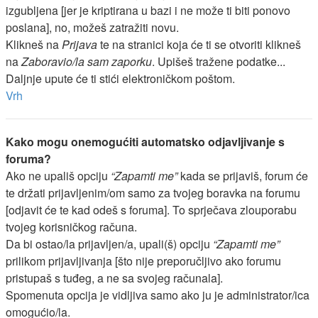
izgubljena [jer je kriptirana u bazi i ne može ti biti ponovo
poslana], no, možeš zatražiti novu.
Klikneš na
Prijava
te na stranici koja će ti se otvoriti klikneš
na
Zaboravio/la sam zaporku
. Upišeš tražene podatke...
Daljnje upute će ti stići elektroničkom poštom.
Vrh
Kako mogu onemogućiti automatsko odjavljivanje s
foruma?
Ako ne upališ opciju
“Zapamti me”
kada se prijaviš, forum će
te držati prijavljenim/om samo za tvojeg boravka na forumu
[odjavit će te kad odeš s foruma]. To sprječava zlouporabu
tvojeg korisničkog računa.
Da bi ostao/la prijavljen/a, upali(š) opciju
“Zapamti me”
prilikom prijavljivanja [što nije preporučljivo ako forumu
pristupaš s tuđeg, a ne sa svojeg računala].
Spomenuta opcija je vidljiva samo ako ju je administrator/ica
omogućio/la.