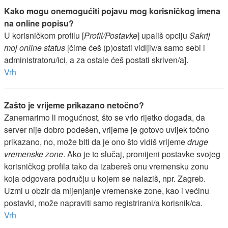
Kako mogu onemogućiti pojavu mog korisničkog imena
na online popisu?
U korisničkom profilu [
Profil/Postavke
] upališ opciju
Sakrij
moj online status
[čime ćeš (p)ostati vidljiv/a samo sebi i
administratoru/ici, a za ostale ćeš postati skriven/a].
Vrh
Zašto je vrijeme prikazano netočno?
Zanemarimo li mogućnost, što se vrlo rijetko događa, da
server nije dobro podešen, vrijeme je gotovo uvijek točno
prikazano, no, može biti da je ono što vidiš vrijeme
druge
vremenske zone
. Ako je to slučaj, promijeni postavke svojeg
korisničkog profila tako da izabereš onu vremensku zonu
koja odgovara području u kojem se nalaziš, npr. Zagreb.
Uzmi u obzir da mijenjanje vremenske zone, kao i većinu
postavki, može napraviti samo registrirani/a korisnik/ca.
Vrh