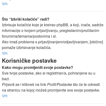
Vrh
Što “Izbriši kolačiće” radi?
Izbrisuje kolačiće koje je kreirao phpBB, a koji, inače, sadrže
informacije o tvojem prijavljivanju, pregledanim/pročitanim
forumima/temama/postovima i sl.
Ako imaš problema s prijavljivanjem/odjavljivanjem, [obično]
pomaže izbrisivanje kolačića.
Vrh
Korisničke postavke
Kako mogu promijeniti svoje postavke?
Sve tvoje postavke, ako si registriran/a, pohranjene su u
bazi.
Prijaviš se
i klikneš na link
Profil/Postavke
što će te odvesti
na stranicu na kojoj možeš promijenite sve svoje postavke.
Vrh