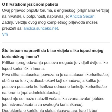
O hrvatskom jezičnom paketu
Ovaj prijevod phpBB foruma, s engleskog [originalna verzija]
na hrvatski, u potpunosti, napravila je:
Ančica Sečan
.
Zadnju verziju ovog mog kompletnog prijevoda možeš
preuzeti sa:
ancica.sunceko.net
.
Vrh
Što trebam napraviti da bi se vidjela slika ispod mojeg
korisničkog imena?
Prilikom pregledavanja postova moguće je vidjeti dvije slike
ispod korisničkih imena.
Prva slika, statusnica, povezana je sa statusom korisnika/ce;
obično su to zvjezdice/blokovi koji označavaju: koliko je
postova postao/la korisnik/ca odnosno funkciju korisnika/ce
na forumu [npr. administrator/ica].
Ispod nje se može nalaziti veća slika zvana avatar [obično
jedinstvena/osobna za svakog/u korisnika/cu].
Dopuštenja o korištenju statusnica/avatara, kao i izbor