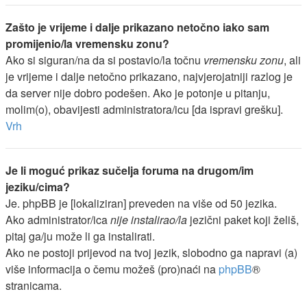
Zašto je vrijeme i dalje prikazano netočno iako sam
promijenio/la vremensku zonu?
Ako si siguran/na da si postavio/la točnu
vremensku zonu
, ali
je vrijeme i dalje netočno prikazano, najvjerojatniji razlog je
da server nije dobro podešen. Ako je potonje u pitanju,
molim(o), obavijesti administratora/icu [da ispravi grešku].
Vrh
Je li moguć prikaz sučelja foruma na drugom/im
jeziku/cima?
Je. phpBB je [lokaliziran] preveden na više od 50 jezika.
Ako administrator/ica
nije instalirao/la
jezični paket koji želiš,
pitaj ga/ju može li ga instalirati.
Ako ne postoji prijevod na tvoj jezik, slobodno ga napravi (a)
više informacija o čemu možeš (pro)naći na
phpBB
®
stranicama.