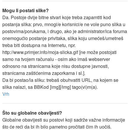
Mogu li postati slike?
Da. Postoje dvije bitne stvari koje treba zapamtiti kod
postanja slika: prvo, mnogi/e korisnici/e ne vole puno slika u
postovima/porukama, i drugo, ako je administrator/ica foruma
onemogućio postanje privitaka, slika koju umećeš/umetneš
treba biti dostupna na Internetu, npr.
http://www.primjer.info/moja-slicka.gif [ne može postojati
samo na tvojem računalu - osim ako imaš webserver
odnosno na stranicama koje nisu dostupne javnosti,
stranicama zaštićenima zaporkama i sl.].
Da bi postao/la sliku: trebaš obuhvatiti URL, na kojem se
slika nalazi, sa BBKod [img][/img] tago(vi)m(a).
Vrh
Što su globalne obavijesti?
Globalne obavijesti su postovi koji sadrže važne informacije
što će reći da bi ih bilo pametno pročitati čim ih uočiš.