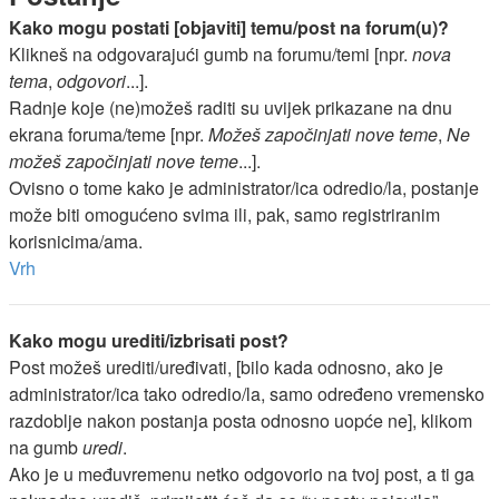
Kako mogu postati [objaviti] temu/post na forum(u)?
Klikneš na odgovarajući gumb na forumu/temi [npr.
nova
tema
,
odgovori
...].
Radnje koje (ne)možeš raditi su uvijek prikazane na dnu
ekrana foruma/teme [npr.
Možeš započinjati nove teme
,
Ne
možeš započinjati nove teme
...].
Ovisno o tome kako je administrator/ica odredio/la, postanje
može biti omogućeno svima ili, pak, samo registriranim
korisnicima/ama.
Vrh
Kako mogu urediti/izbrisati post?
Post možeš urediti/uređivati, [bilo kada odnosno, ako je
administrator/ica tako odredio/la, samo određeno vremensko
razdoblje nakon postanja posta odnosno uopće ne], klikom
na gumb
uredi
.
Ako je u međuvremenu netko odgovorio na tvoj post, a ti ga