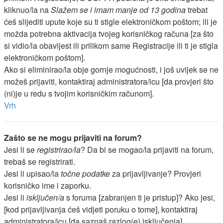
kliknuo/la na
Slažem se i imam manje od 13 godina
trebat
ćeš slijediti upute koje su ti stigle elektroničkom poštom; ili je
možda potrebna aktivacija tvojeg korisničkog računa [za što
si vidio/la obavijest ili prilikom same Registracije ili ti je stigla
elektroničkom poštom].
Ako si eliminirao/la obje gornje mogućnosti, i još uvijek se ne
možeš prijaviti, kontaktiraj administratora/icu [da provjeri što
(ni)je u redu s tvojim korisničkim računom].
Vrh
Zašto se ne mogu prijaviti na forum?
Jesi li se
registrirao/la
? Da bi se mogao/la prijaviti na forum,
trebaš se registrirati.
Jesi li upisao/la
točne podatke
za prijavljivanje? Provjeri
korisničko ime i zaporku.
Jesi li
isključen/a
s foruma [zabranjen ti je pristup]? Ako jesi,
[kod prijavljivanja ćeš vidjeti poruku o tome], kontaktiraj
administratora/icu [da saznaš razlog(e) isključenja].