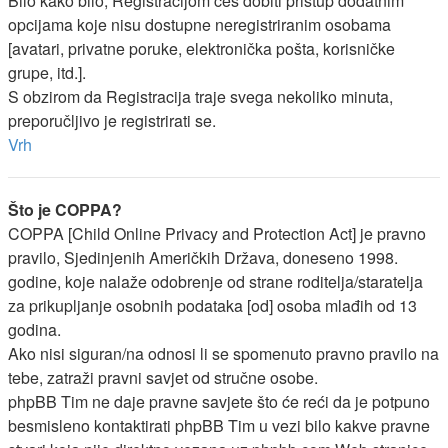
Bilo kako bilo, Registracijom ćeš dobiti pristup dodatnim
opcijama koje nisu dostupne neregistriranim osobama
[avatari, privatne poruke, elektronička pošta, korisničke
grupe, itd.].
S obzirom da Registracija traje svega nekoliko minuta,
preporučljivo je registrirati se.
Vrh
Što je COPPA?
COPPA [Child Online Privacy and Protection Act] je pravno
pravilo, Sjedinjenih Američkih Država, doneseno 1998.
godine, koje nalaže odobrenje od strane roditelja/staratelja
za prikupljanje osobnih podataka [od] osoba mlađih od 13
godina.
Ako nisi siguran/na odnosi li se spomenuto pravno pravilo na
tebe, zatraži pravni savjet od stručne osobe.
phpBB Tim ne daje pravne savjete što će reći da je potpuno
besmisleno kontaktirati phpBB Tim u vezi bilo kakve pravne