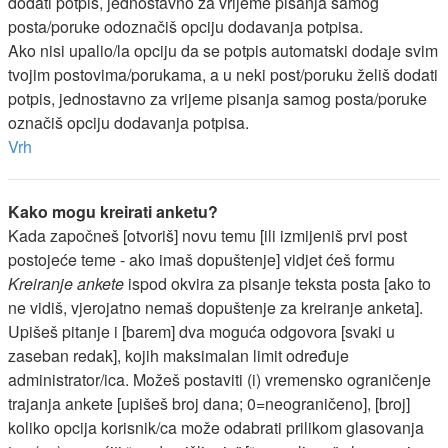
dodati potpis, jednostavno za vrijeme pisanja samog
posta/poruke odoznačiš opciju dodavanja potpisa.
Ako nisi upalio/la opciju da se potpis automatski dodaje svim
tvojim postovima/porukama, a u neki post/poruku želiš dodati
potpis, jednostavno za vrijeme pisanja samog posta/poruke
označiš opciju dodavanja potpisa.
Vrh
Kako mogu kreirati anketu?
Kada započneš [otvoriš] novu temu [ili izmijeniš prvi post
postojeće teme - ako imaš dopuštenje] vidjet ćeš formu
Kreiranje ankete
ispod okvira za pisanje teksta posta [ako to
ne vidiš, vjerojatno nemaš dopuštenje za kreiranje anketa].
Upišeš pitanje i [barem] dva moguća odgovora [svaki u
zaseban redak], kojih maksimalan limit određuje
administrator/ica. Možeš postaviti (i) vremensko ograničenje
trajanja ankete [upišeš broj dana; 0=neograničeno], [broj]
koliko opcija korisnik/ca može odabrati prilikom glasovanja