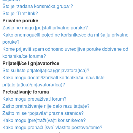
Što je “zadana korisnička grupa”?
Što je “Tim” link?
Privatne poruke
Zašto ne mogu [po]slati privatne poruke?
Kako onemogućiti pojedine korisnike/ce da mi šalju privatne
poruke?
Kome prijaviti spam odnosno uvredljive poruke dobivene od
korisnika/ce foruma?
Prijatelji/ce i gnjavatori/ce
Što su liste prijatelja(ica)/gnjavatora(ica)?
Kako mogu dodati/izbrisati korisnika/cu na/s liste
prijatelja(ica)/gnjavatora(ica)?
Pretraživanje foruma
Kako mogu pretraživati forum?
Zašto pretraživanje nije dalo rezultat(a)e?
Zašto mi se “pojavila” prazna stranica?
Kako mogu (pre)traži(va)ti korisnike/ce?
Kako mogu pronaći [sve] vlastite postove/teme?