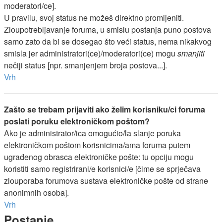
moderatori/ce].
U pravilu, svoj status ne možeš direktno promijeniti.
Zloupotrebljavanje foruma, u smislu postanja puno postova
samo zato da bi se dosegao što veći status, nema nikakvog
smisla jer administratori(ce)/moderatori(ce) mogu
smanjiti
nečiji status [npr. smanjenjem broja postova...].
Vrh
Zašto se trebam prijaviti ako želim korisniku/ci foruma
poslati poruku elektroničkom poštom?
Ako je administrator/ica omogućio/la slanje poruka
elektroničkom poštom korisnicima/ama foruma putem
ugrađenog obrasca elektroničke pošte: tu opciju mogu
koristiti samo registrirani/e korisnici/e [čime se sprječava
zlouporaba forumova sustava elektroničke pošte od strane
anonimnih osoba].
Vrh
Postanje