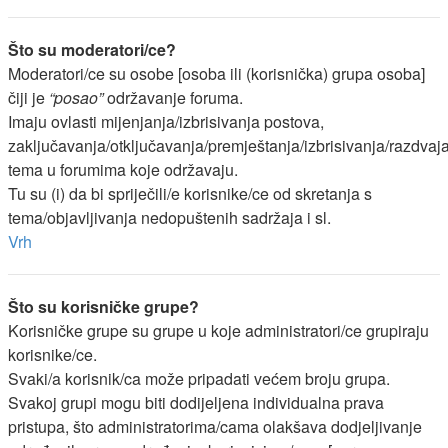
Što su moderatori/ce?
Moderatori/ce su osobe [osoba ili (korisnička) grupa osoba]
čiji je
“posao”
održavanje foruma.
Imaju ovlasti mijenjanja/izbrisivanja postova,
zaključavanja/otključavanja/premještanja/izbrisivanja/razdvaj
tema u forumima koje održavaju.
Tu su (i) da bi spriječili/e korisnike/ce od skretanja s
tema/objavljivanja nedopuštenih sadržaja i sl.
Vrh
Što su korisničke grupe?
Korisničke grupe su grupe u koje administratori/ce grupiraju
korisnike/ce.
Svaki/a korisnik/ca može pripadati većem broju grupa.
Svakoj grupi mogu biti dodijeljena individualna prava
pristupa, što administratorima/cama olakšava dodjeljivanje