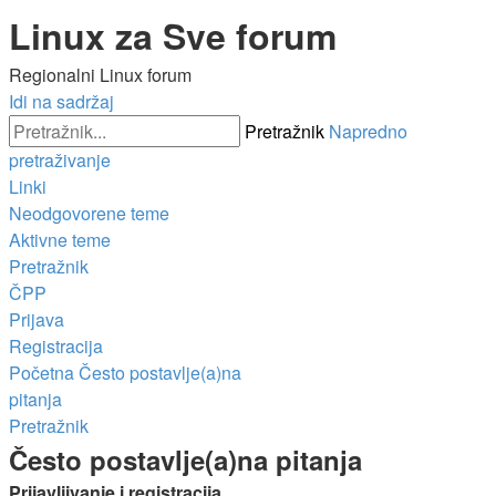
Linux za Sve forum
Regionalni Linux forum
Idi na sadržaj
Pretražnik
Napredno
pretraživanje
Linki
Neodgovorene teme
Aktivne teme
Pretražnik
ČPP
Prijava
Registracija
Početna
Često postavlje(a)na
pitanja
Pretražnik
Često postavlje(a)na pitanja
Prijavljivanje i registracija