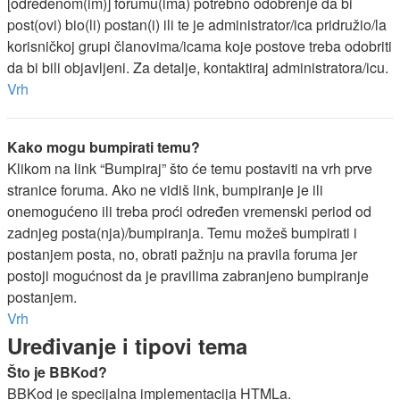
[određenom(im)] forumu(ima) potrebno odobrenje da bi
post(ovi) bio(li) postan(i) ili te je administrator/ica pridružio/la
korisničkoj grupi članovima/icama koje postove treba odobriti
da bi bili objavljeni. Za detalje, kontaktiraj administratora/icu.
Vrh
Kako mogu bumpirati temu?
Klikom na link “Bumpiraj” što će temu postaviti na vrh prve
stranice foruma. Ako ne vidiš link, bumpiranje je ili
onemogućeno ili treba proći određen vremenski period od
zadnjeg posta(nja)/bumpiranja. Temu možeš bumpirati i
postanjem posta, no, obrati pažnju na pravila foruma jer
postoji mogućnost da je pravilima zabranjeno bumpiranje
postanjem.
Vrh
Uređivanje i tipovi tema
Što je BBKod?
BBKod je specijalna implementacija HTMLa.