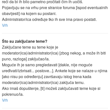
reći da bi ih bilo pametno pročitati čim ih uočiš.
Pojavljuju se na vrhu prve stranice foruma [ispod eventualnih
obavijesti] na kojem su postani.
Administrator/ica određuje tko ih sve ima pravo postati.
Vrh
Što su zaključane teme?
Zaključane teme su teme koje je
moderator(ica)/administrator(ica) [zbog nekog, a može ih biti
puno, razloga] zaključao/la.
Moguće ih je samo pregledavati [dakle, nije moguće
uređivati/izbrisati... postove...]. Ankete koje se nalaze u njima
[ako nisu po određenju] završavaju istog trena kada
moderator(ica)/administrator(ica) zaključa temu.
Ako imaš dopuštenje, [ti] možeš zaključavati teme koje si
pokrenuo/la.
Vrh