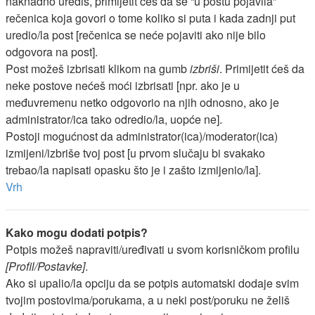
naknadno urediš, primijetit ćeš da se “u postu pojavila”
rečenica koja govori o tome koliko si puta i kada zadnji put
uredio/la post [rečenica se neće pojaviti ako nije bilo
odgovora na post].
Post možeš izbrisati klikom na gumb
izbriši
. Primijetit ćeš da
neke postove nećeš moći izbrisati [npr. ako je u
međuvremenu netko odgovorio na njih odnosno, ako je
administrator/ica tako odredio/la, uopće ne].
Postoji mogućnost da administrator(ica)/moderator(ica)
izmijeni/izbriše tvoj post [u prvom slučaju bi svakako
trebao/la napisati opasku što je i zašto izmijenio/la].
Vrh
Kako mogu dodati potpis?
Potpis možeš napraviti/uređivati u svom korisničkom profilu
[Profil/Postavke]
.
Ako si upalio/la opciju da se potpis automatski dodaje svim
tvojim postovima/porukama, a u neki post/poruku ne želiš