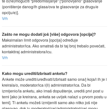
te o(ne)mogućiti “predomišljanje” [“ponovljeno” glasovanje
(poništenje danog/ih glasa/ova te glasovanje za drugu/e
opciju/e)].
Vrh
Zašto ne mogu dodati još [više] odgovora [opcija]?
Maksimalan limit odgovora [opcija] određuje
administrator/ica. Ako smatraš da bi taj broj trebalo povećati,
kontaktiraj administratora/icu.
Vrh
Kako mogu urediti/izbrisati anketu?
Ankete može urediti/uređivati/izbrisati samo ona/j koja/i ih je i
kreirala/o, moderator/ica i(li) administrator/ica. Da bi
izmijenio/la anketu, ako imaš dopuštenje, urediš prvi post u
temi [ako je kreirana, anketa se uvijek nalazi u prvom postu u
temi]. Ti anketu možeš izmijeniti samo ako nitko još nije
glasovao, dok ju moderatori(ce)/administratori(ce) mogu