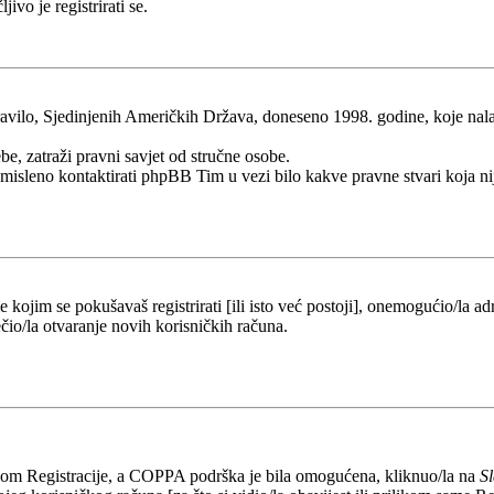
ivo je registrirati se.
ilo, Sjedinjenih Američkih Država, doneseno 1998. godine, koje nalaže 
be, zatraži pravni savjet od stručne osobe.
esmisleno kontaktirati phpBB Tim u vezi bilo kakve pravne stvari koj
kojim se pokušavaš registrirati [ili isto već postoji], onemogućio/la adr
čio/la otvaranje novih korisničkih računa.
likom Registracije, a COPPA podrška je bila omogućena, kliknuo/la na
S