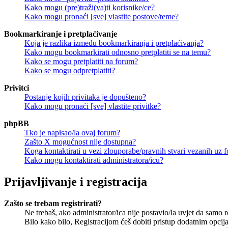
Kako mogu (pre)traži(va)ti korisnike/ce?
Kako mogu pronaći [sve] vlastite postove/teme?
Bookmarkiranje i pretplaćivanje
Koja je razlika između bookmarkiranja i pretplaćivanja?
Kako mogu bookmarkirati odnosno pretplatiti se na temu?
Kako se mogu pretplatiti na forum?
Kako se mogu odpretplatiti?
Privitci
Postanje kojih privitaka je dopušteno?
Kako mogu pronaći [sve] vlastite privitke?
phpBB
Tko je napisao/la ovaj forum?
Zašto X mogućnost nije dostupna?
Koga kontaktirati u vezi zlouporabe/pravnih stvari vezanih uz 
Kako mogu kontaktirati administratora/icu?
Prijavljivanje i registracija
Zašto se trebam registrirati?
Ne trebaš, ako administrator/ica nije postavio/la uvjet da samo 
Bilo kako bilo, Registracijom ćeš dobiti pristup dodatnim opcija