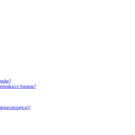
oruke?
risnika/ce foruma?
/gnjavatora(ica)?