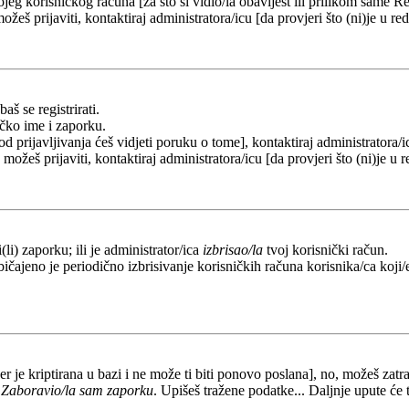
eg korisničkog računa [za što si vidio/la obavijest ili prilikom same Regi
ožeš prijaviti, kontaktiraj administratora/icu [da provjeri što (ni)je u 
aš se registrirati.
ičko ime i zaporku.
od prijavljivanja ćeš vidjeti poruku o tome], kontaktiraj administratora/i
e možeš prijaviti, kontaktiraj administratora/icu [da provjeri što (ni)je 
li) zaporku; ili je administrator/ica
izbrisao/la
tvoj korisnički račun.
ičajeno je periodično izbrisivanje korisničkih računa korisnika/ca koji/e
er je kriptirana u bazi i ne može ti biti ponovo poslana], no, možeš zatra
a
Zaboravio/la sam zaporku
. Upišeš tražene podatke... Daljnje upute će 