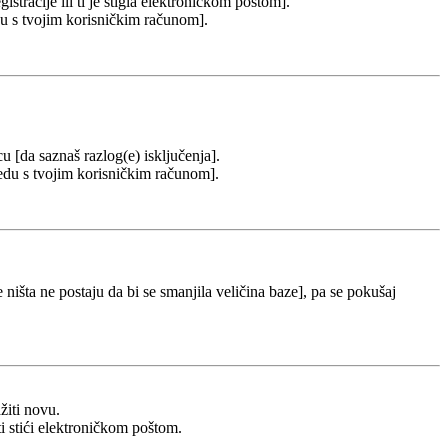
stracije ili ti je stigla elektroničkom poštom].
redu s tvojim korisničkim računom].
cu [da saznaš razlog(e) isključenja].
u redu s tvojim korisničkim računom].
 ništa ne postaju da bi se smanjila veličina baze], pa se pokušaj
žiti novu.
ti stići elektroničkom poštom.