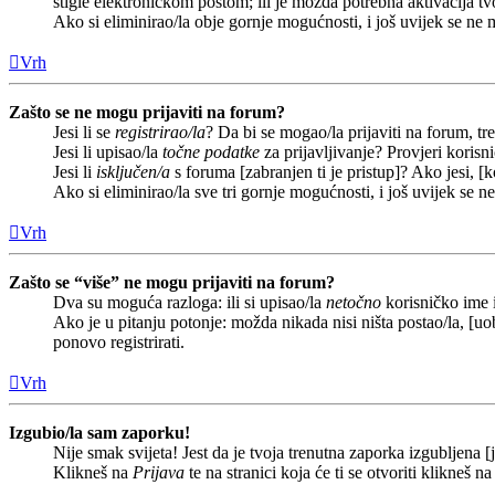
stigle elektroničkom poštom; ili je možda potrebna aktivacija tvoj
Ako si eliminirao/la obje gornje mogućnosti, i još uvijek se ne m
Vrh
Zašto se ne mogu prijaviti na forum?
Jesi li se
registrirao/la
? Da bi se mogao/la prijaviti na forum, treb
Jesi li upisao/la
točne podatke
za prijavljivanje? Provjeri korisn
Jesi li
isključen/a
s foruma [zabranjen ti je pristup]? Ako jesi, [k
Ako si eliminirao/la sve tri gornje mogućnosti, i još uvijek se n
Vrh
Zašto se “više” ne mogu prijaviti na forum?
Dva su moguća razloga: ili si upisao/la
netočno
korisničko ime i(
Ako je u pitanju potonje: možda nikada nisi ništa postao/la, [uob
ponovo registrirati.
Vrh
Izgubio/la sam zaporku!
Nije smak svijeta! Jest da je tvoja trenutna zaporka izgubljena [j
Klikneš na
Prijava
te na stranici koja će ti se otvoriti klikneš n