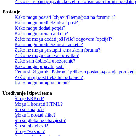
Zašto se trebam prijaviti ako želim korisniku/ci foruma poslat
Postanje
Kako mogu postati [objaviti] temu/post na forum(u)?
Kako mogu urediti/izbrisati post?
Kako mogu dodati potpis?
Kako mogu kreirati anketu?
Zašto ne mogu dodati još [više] odgovora [opcija]?
Kako mogu urediti/izbrisati anketu?
Zašto ne mogu pristupiti tematskom forumu?
Zašto ne mogu dodavati privitke?
Zašto sam dobio/la upozorenje?
Kako mogu prijaviti post?
Čemu služi gumb “Pohrani” prilikom postanja/pisanja poruke(a
Zašto [moj] post treba biti odobren?
Kako mogu bumpirati temu?
Uređivanje i tipovi tema
Što je BBKod?
Mogu li koristiti HTML?
Što su smajlići?
Mogu li postati slike?
Što su globalne obavijesti?
Što su obavijesti?
Što je “važno”?