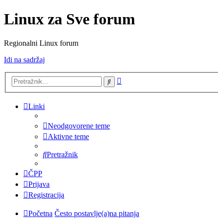
Linux za Sve forum
Regionalni Linux forum
Idi na sadržaj
Napredno
Pretražnik
pretraživanje
Linki
Neodgovorene teme
Aktivne teme
Pretražnik
ČPP
Prijava
Registracija
Početna
Često postavlje(a)na pitanja