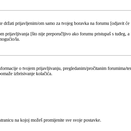
 te držati prijavljenim/om samo za tvojeg boravka na forumu [odjavit će
om prijavljivanja [što nije preporučljivo ako forumu pristupaš s tuđeg, a
mogućio/la.
 informacije o tvojem prijavljivanju, pregledanim/pročitanim forumima/t
omaže izbrisivanje kolačića.
 stranicu na kojoj možeš promijenite sve svoje postavke.