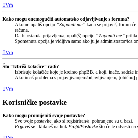
Vrh
Kako mogu onemogućiti automatsko odjavljivanje s foruma?
Ako ne upališ opciju
“Zapamti me”
kada se prijaviš, forum će
računa.
Da bi ostao/la prijavljen/a, upali(š) opciju
“Zapamti me”
prilik
Spomenuta opcija je vidljiva samo ako ju je administrator/ica o
Vrh
Što “Izbriši kolačiće” radi?
Izbrisuje kolačiće koje je kreirao phpBB, a koji, inače, sadrže
Ako imaš problema s prijavljivanjem/odjavljivanjem, [obično] p
Vrh
Korisničke postavke
Kako mogu promijeniti svoje postavke?
Sve tvoje postavke, ako si registriran/a, pohranjene su u bazi.
Prijaviš se
i klikneš na link
Profil/Postavke
što će te odvesti na
Vrh