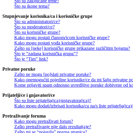
Što su zaključane teme?
Što su ikone tema?
Stupnjevanje korisnika/ca i korisničke grupe
Što su administratori/ce?
Što su moderatori/ce?
Što su korisničke grupe?
Kako mogu postati članom/icom korisničke grupe?
Kako mogu postati vođa korisničke grupe?
Zašto su [neke] korisničke grupe prikazane različitim bojama?
Što je “zadana korisnička grupa”?
Što je “Tim” link?
Privatne poruke
Zašto ne mogu [po]slati privatne poruke?
Kako onemogućiti pojedine korisnike/ce da mi šalju privatne p
Kome prijaviti spam odnosno uvredljive poruke dobivene od ko
Prijatelji/ce i gnjavatori/ce
Što su liste prijatelja(ica)/gnjavatora(ica)?
Kako mogu dodati/izbrisati korisnika/cu na/s liste prijatelja(ica)
Pretraživanje foruma
Kako mogu pretraživati forum?
Zašto pretraživanje nije dalo rezultat(a)e?
Zašto mi se “pojavila” prazna stranica?