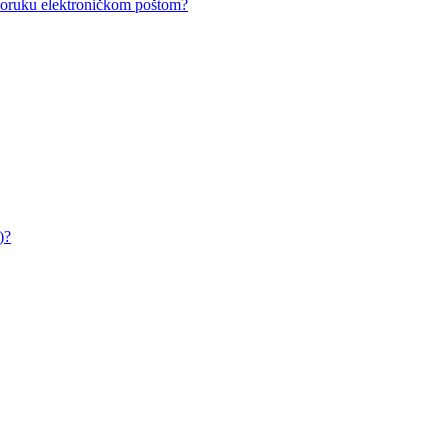
i poruku elektroničkom poštom?
)?