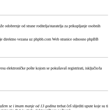
odobrenje od strane roditelja/staratelja za prikupljanje osobnih
a nije direktno vezana uz phpbb.com Web stranice odnosno phpBB
esu elektroničke pošte kojom se pokušavaš registrirati, isključio/la
lažem se i imam manje od 13 godina
trebat ćeš slijediti upute koje su ti