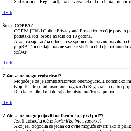
S obzirom da Registracija traje svega nekoliko minuta, preporučlj
Vrh
Što je COPPA?
COPPA [Child Online Privacy and Protection Act] je pravno prav
podataka [od] osoba mlađih od 13 godina.
Ako nisi siguran/na odnosi li se spomenuto pravno pravilo na te
phpBB Tim ne daje pravne savjete što će reći da je potpuno b
softver.
Vrh
Zašto se ne mogu registrirati?
Moguće je da je administrator/ica: onemogućio/la korisničko ime 
tvoju IP adresu odnosno onemogućio/la Registraciju da bi sprije
Bilo kako bilo, kontaktiraj administratora/icu za pomoć.
Vrh
Zašto se ne mogu prijaviti na forum “po prvi put”?
Jesi li upisao/la točno
korisničko ime
i
zaporku
?
Ako jesi, dogodila se jedna od dvije moguće stvari: ako si pri