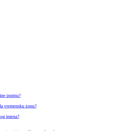
ine popisu?
o/la vremensku zonu?
čkog imena?