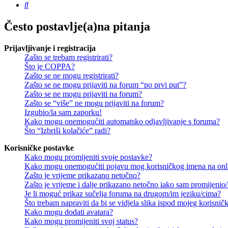
Pretražnik
Često postavlje(a)na pitanja
Prijavljivanje i registracija
Zašto se trebam registrirati?
Što je COPPA?
Zašto se ne mogu registrirati?
Zašto se ne mogu prijaviti na forum “po prvi put”?
Zašto se ne mogu prijaviti na forum?
Zašto se “više” ne mogu prijaviti na forum?
Izgubio/la sam zaporku!
Kako mogu onemogućiti automatsko odjavljivanje s foruma?
Što “Izbriši kolačiće” radi?
Korisničke postavke
Kako mogu promijeniti svoje postavke?
Kako mogu onemogućiti pojavu mog korisničkog imena na onl
Zašto je vrijeme prikazano netočno?
Zašto je vrijeme i dalje prikazano netočno iako sam promijeni
Je li moguć prikaz sučelja foruma na drugom/im jeziku/cima?
Što trebam napraviti da bi se vidjela slika ispod mojeg korisni
Kako mogu dodati avatara?
Kako mogu promijeniti svoj status?