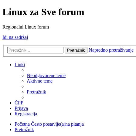
Linux za Sve forum
Regionalni Linux forum
Idi na sadržaj
Napredno pretraživanje
Pretražnik
Linki
Neodgovorene teme
Aktivne teme
Pretražnik
ČPP
Prijava
Registracija
Početna
Često postavlje(a)na pitanja
Pretražnik