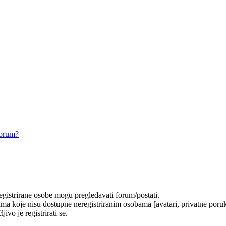
forum?
registrirane osobe mogu pregledavati forum/postati.
ma koje nisu dostupne neregistriranim osobama [avatari, privatne poruke
ivo je registrirati se.