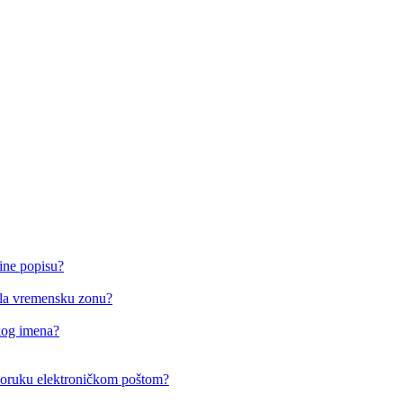
ine popisu?
o/la vremensku zonu?
čkog imena?
i poruku elektroničkom poštom?