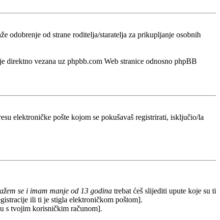
odobrenje od strane roditelja/staratelja za prikupljanje osobnih
a nije direktno vezana uz phpbb.com Web stranice odnosno phpBB
esu elektroničke pošte kojom se pokušavaš registrirati, isključio/la
lažem se i imam manje od 13 godina
trebat ćeš slijediti upute koje su ti
stracije ili ti je stigla elektroničkom poštom].
redu s tvojim korisničkim računom].