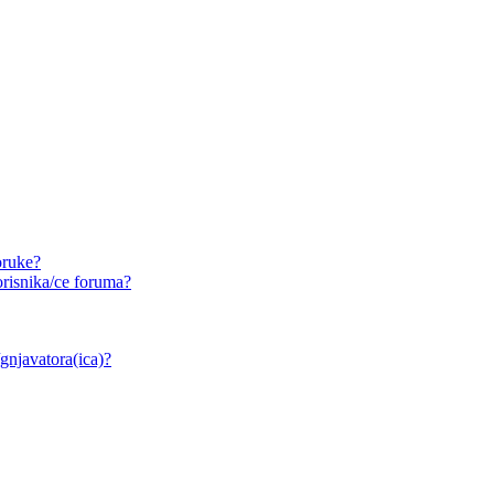
oruke?
risnika/ce foruma?
/gnjavatora(ica)?