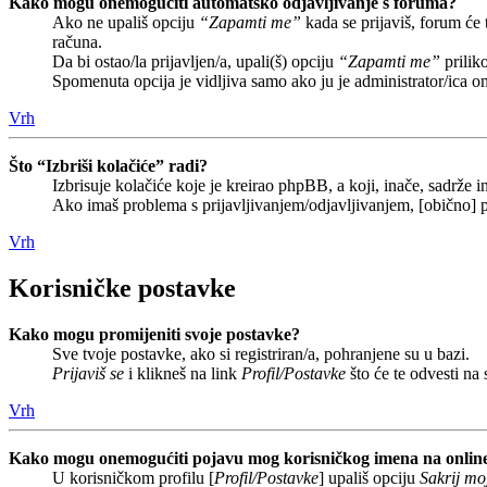
Kako mogu onemogućiti automatsko odjavljivanje s foruma?
Ako ne upališ opciju
“Zapamti me”
kada se prijaviš, forum će
računa.
Da bi ostao/la prijavljen/a, upali(š) opciju
“Zapamti me”
prilik
Spomenuta opcija je vidljiva samo ako ju je administrator/ica o
Vrh
Što “Izbriši kolačiće” radi?
Izbrisuje kolačiće koje je kreirao phpBB, a koji, inače, sadrže
Ako imaš problema s prijavljivanjem/odjavljivanjem, [obično] p
Vrh
Korisničke postavke
Kako mogu promijeniti svoje postavke?
Sve tvoje postavke, ako si registriran/a, pohranjene su u bazi.
Prijaviš se
i klikneš na link
Profil/Postavke
što će te odvesti na
Vrh
Kako mogu onemogućiti pojavu mog korisničkog imena na onlin
U korisničkom profilu [
Profil/Postavke
] upališ opciju
Sakrij moj