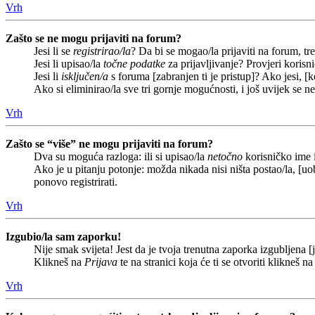
Vrh
Zašto se ne mogu prijaviti na forum?
Jesi li se
registrirao/la
? Da bi se mogao/la prijaviti na forum, treb
Jesi li upisao/la
točne podatke
za prijavljivanje? Provjeri korisn
Jesi li
isključen/a
s foruma [zabranjen ti je pristup]? Ako jesi, [k
Ako si eliminirao/la sve tri gornje mogućnosti, i još uvijek se n
Vrh
Zašto se “više” ne mogu prijaviti na forum?
Dva su moguća razloga: ili si upisao/la
netočno
korisničko ime i(
Ako je u pitanju potonje: možda nikada nisi ništa postao/la, [uob
ponovo registrirati.
Vrh
Izgubio/la sam zaporku!
Nije smak svijeta! Jest da je tvoja trenutna zaporka izgubljena [j
Klikneš na
Prijava
te na stranici koja će ti se otvoriti klikneš n
Vrh