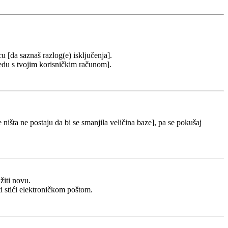
cu [da saznaš razlog(e) isključenja].
u redu s tvojim korisničkim računom].
 ništa ne postaju da bi se smanjila veličina baze], pa se pokušaj
žiti novu.
ti stići elektroničkom poštom.