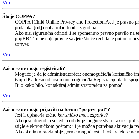
Vrh
Što je COPPA?
COPPA [Child Online Privacy and Protection Act] je pravno prav
podataka [od] osoba mlađih od 13 godina.
Ako nisi siguran/na odnosi li se spomenuto pravno pravilo na te
phpBB Tim ne daje pravne savjete što će reći da je potpuno b
softver.
Vrh
Zašto se ne mogu registrirati?
Moguće je da je administrator/ica: onemogućio/la korisničko ime 
tvoju IP adresu odnosno onemogućio/la Registraciju da bi sprije
Bilo kako bilo, kontaktiraj administratora/icu za pomoć.
Vrh
Zašto se ne mogu prijaviti na forum “po prvi put”?
Jesi li upisao/la točno
korisničko ime
i
zaporku
?
Ako jesi, dogodila se jedna od dvije moguće stvari: ako si pri
stigle elektroničkom poštom; ili je možda potrebna aktivacija tvoj
Ako si eliminirao/la obje gornje mogućnosti, i još uvijek se ne m