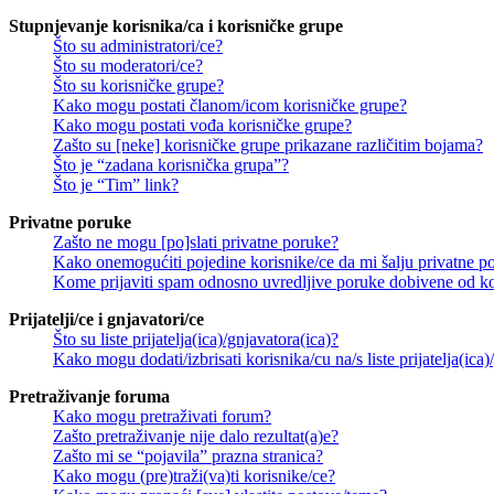
Stupnjevanje korisnika/ca i korisničke grupe
Što su administratori/ce?
Što su moderatori/ce?
Što su korisničke grupe?
Kako mogu postati članom/icom korisničke grupe?
Kako mogu postati vođa korisničke grupe?
Zašto su [neke] korisničke grupe prikazane različitim bojama?
Što je “zadana korisnička grupa”?
Što je “Tim” link?
Privatne poruke
Zašto ne mogu [po]slati privatne poruke?
Kako onemogućiti pojedine korisnike/ce da mi šalju privatne p
Kome prijaviti spam odnosno uvredljive poruke dobivene od ko
Prijatelji/ce i gnjavatori/ce
Što su liste prijatelja(ica)/gnjavatora(ica)?
Kako mogu dodati/izbrisati korisnika/cu na/s liste prijatelja(ica)
Pretraživanje foruma
Kako mogu pretraživati forum?
Zašto pretraživanje nije dalo rezultat(a)e?
Zašto mi se “pojavila” prazna stranica?
Kako mogu (pre)traži(va)ti korisnike/ce?