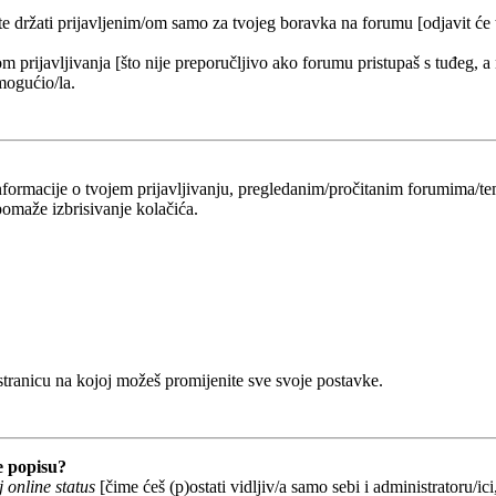
 te držati prijavljenim/om samo za tvojeg boravka na forumu [odjavit će
om prijavljivanja [što nije preporučljivo ako forumu pristupaš s tuđeg, a
mogućio/la.
 informacije o tvojem prijavljivanju, pregledanim/pročitanim forumima/t
omaže izbrisivanje kolačića.
 stranicu na kojoj možeš promijenite sve svoje postavke.
e popisu?
 online status
[čime ćeš (p)ostati vidljiv/a samo sebi i administratoru/ici,