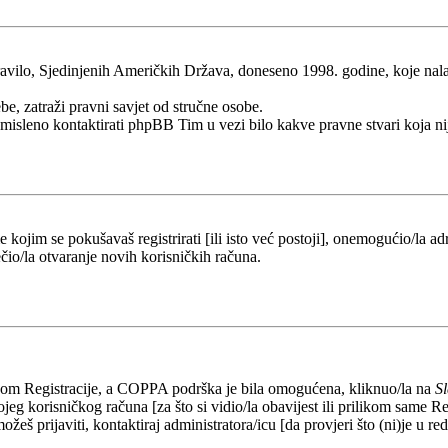
ilo, Sjedinjenih Američkih Država, doneseno 1998. godine, koje nalaže 
be, zatraži pravni savjet od stručne osobe.
esmisleno kontaktirati phpBB Tim u vezi bilo kakve pravne stvari koj
kojim se pokušavaš registrirati [ili isto već postoji], onemogućio/la adr
čio/la otvaranje novih korisničkih računa.
likom Registracije, a COPPA podrška je bila omogućena, kliknuo/la na
S
eg korisničkog računa [za što si vidio/la obavijest ili prilikom same Regi
ožeš prijaviti, kontaktiraj administratora/icu [da provjeri što (ni)je u 