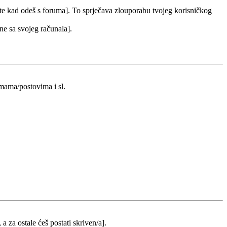
 te kad odeš s foruma]. To sprječava zlouporabu tvojeg korisničkog
 ne sa svojeg računala].
emama/postovima i sl.
 a za ostale ćeš postati skriven/a].