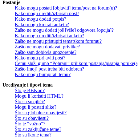
Postanje
Kako mogu postati [objaviti] temu/post na forum(u)?
Kako mogu urediti/izbrisati post?
Kako mogu dodati potpis?
Kako mogu kreirati anketu?
Zašto ne mogu dodati još [više] odgovora [opcija]?
Kako mogu urediti/izbrisati anketu?
Zašto ne mogu pristupiti tematskom forumu?
Zašto ne mogu dodavati privitke?
Zašto sam dobio/la upozorenje?
Kako mogu prijaviti post?
Čemu služi gumb “Pohrani” prilikom postanja/pisanja poruke(a
Zašto [moj] post treba biti odobren?
Kako mogu bumpirati temu?
Uređivanje i tipovi tema
Što je BBKod?
Mogu li koristiti HTML?
Što su smajlići?
Mogu li postati slike?
Što su globalne obavijesti?
Što su obavijesti?
Što je “važno”?
Što su zaključane teme?
Što su ikone tema?