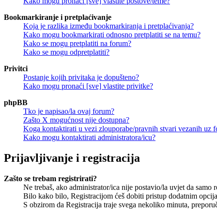
Kako mogu pronaći [sve] vlastite postove/teme?
Bookmarkiranje i pretplaćivanje
Koja je razlika između bookmarkiranja i pretplaćivanja?
Kako mogu bookmarkirati odnosno pretplatiti se na temu?
Kako se mogu pretplatiti na forum?
Kako se mogu odpretplatiti?
Privitci
Postanje kojih privitaka je dopušteno?
Kako mogu pronaći [sve] vlastite privitke?
phpBB
Tko je napisao/la ovaj forum?
Zašto X mogućnost nije dostupna?
Koga kontaktirati u vezi zlouporabe/pravnih stvari vezanih uz 
Kako mogu kontaktirati administratora/icu?
Prijavljivanje i registracija
Zašto se trebam registrirati?
Ne trebaš, ako administrator/ica nije postavio/la uvjet da samo 
Bilo kako bilo, Registracijom ćeš dobiti pristup dodatnim opcija
S obzirom da Registracija traje svega nekoliko minuta, preporučlj