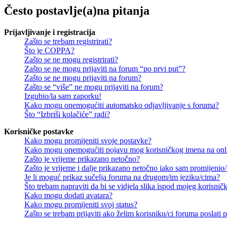
Često postavlje(a)na pitanja
Prijavljivanje i registracija
Zašto se trebam registrirati?
Što je COPPA?
Zašto se ne mogu registrirati?
Zašto se ne mogu prijaviti na forum “po prvi put”?
Zašto se ne mogu prijaviti na forum?
Zašto se “više” ne mogu prijaviti na forum?
Izgubio/la sam zaporku!
Kako mogu onemogućiti automatsko odjavljivanje s foruma?
Što “Izbriši kolačiće” radi?
Korisničke postavke
Kako mogu promijeniti svoje postavke?
Kako mogu onemogućiti pojavu mog korisničkog imena na onl
Zašto je vrijeme prikazano netočno?
Zašto je vrijeme i dalje prikazano netočno iako sam promijeni
Je li moguć prikaz sučelja foruma na drugom/im jeziku/cima?
Što trebam napraviti da bi se vidjela slika ispod mojeg korisni
Kako mogu dodati avatara?
Kako mogu promijeniti svoj status?
Zašto se trebam prijaviti ako želim korisniku/ci foruma poslat