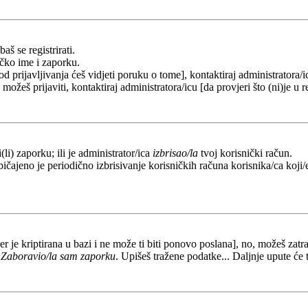
aš se registrirati.
ičko ime i zaporku.
od prijavljivanja ćeš vidjeti poruku o tome], kontaktiraj administratora/i
e možeš prijaviti, kontaktiraj administratora/icu [da provjeri što (ni)je 
li) zaporku; ili je administrator/ica
izbrisao/la
tvoj korisnički račun.
ičajeno je periodično izbrisivanje korisničkih računa korisnika/ca koji/e
er je kriptirana u bazi i ne može ti biti ponovo poslana], no, možeš zatra
a
Zaboravio/la sam zaporku
. Upišeš tražene podatke... Daljnje upute će 