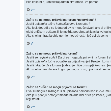
Bilo kako bilo, kontaktiraj administratora/icu za pomoć.
Vrh
Zašto se ne mogu prijaviti na forum “po prvi put”?
Jesi li upisao/la točno
korisničko ime
i
zaporku
?
Ako jesi, dogodila se jedna od dvije moguće stvari: ako si pri
elektroničkom poštom; ili je možda potrebna aktivacija tvojeg kori
Ako si eliminirao/la obje gornje mogućnosti, i još uvijek se ne mo
Vrh
Zašto se ne mogu prijaviti na forum?
Jesi li se
registrirao/la
? Da bi se mogao/la prijaviti na forum, treb
Jesi li upisao/la
točne podatke
za prijavljivanje? Provjeri korisn
Jesi li
isključen/a
s foruma [zabranjen ti je pristup]? Ako jesi, [k
Ako si eliminirao/la sve tri gornje mogućnosti, i još uvijek se ne 
Vrh
Zašto se “više” ne mogu prijaviti na forum?
Dva su moguća razloga: ili si upisao/la
netočno
korisničko ime i(
Ako je u pitanju potonje: možda nikada nisi ništa postao/la, [uo
registrirati.
Vrh