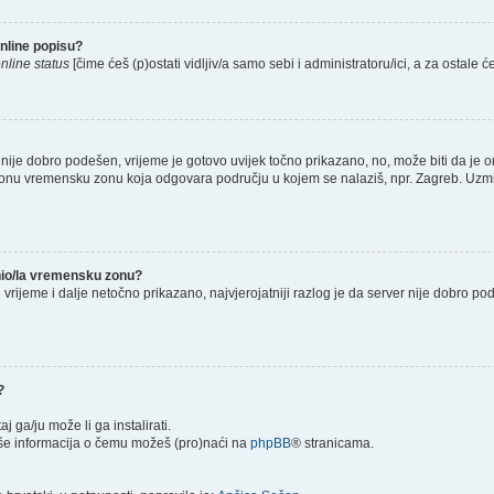
nline popisu?
nline status
[čime ćeš (p)ostati vidljiv/a samo sebi i administratoru/ici, a za ostale će
nije dobro podešen, vrijeme je gotovo uvijek točno prikazano, no, može biti da je o
š onu vremensku zonu koja odgovara području u kojem se nalaziš, npr. Zagreb. Uzmi
enio/la vremensku zonu?
je vrijeme i dalje netočno prikazano, najvjerojatniji razlog je da server nije dobro p
?
taj ga/ju može li ga instalirati.
više informacija o čemu možeš (pro)naći na
phpBB
® stranicama.