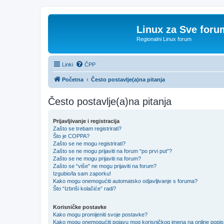
Linux za Sve foru
Regionalni Linux forum
Linki
ČPP
Početna
Često postavlje(a)na pitanja
Često postavlje(a)na pitanja
Prijavljivanje i registracija
Zašto se trebam registrirati?
Što je COPPA?
Zašto se ne mogu registrirati?
Zašto se ne mogu prijaviti na forum “po prvi put”?
Zašto se ne mogu prijaviti na forum?
Zašto se “više” ne mogu prijaviti na forum?
Izgubio/la sam zaporku!
Kako mogu onemogućiti automatsko odjavljivanje s foruma?
Što “Izbriši kolačiće” radi?
Korisničke postavke
Kako mogu promijeniti svoje postavke?
Kako mogu onemogućiti pojavu mog korisničkog imena na online popi