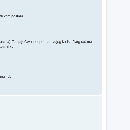
roničkom poštom.
 foruma]. To sprječava zlouporabu tvojeg korisničkog računa.
ačunala].
ma i sl.