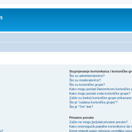
m
Stupnjevanje korisnika/ca i korisničke g
Što su administratori/ce?
Što su moderatori/ce?
Što su korisničke grupe?
Kako mogu postati članom/icom korisničke
Kako mogu postati vođa korisničke grupe?
Zašto su [neke] korisničke grupe prikazane 
Što je “zadana korisnička grupa”?
Što je “Tim” link?
Privatne poruke
Zašto ne mogu [po]slati privatne poruke?
Kako onemogućiti pojedine korisnike/ce da m
su?
Kome prijaviti spam odnosno uvredljive por