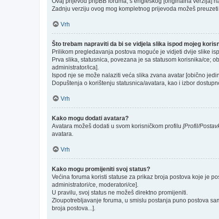
Ovaj prijevod phpBB foruma, s engleskog [originalna verzija] na 
Zadnju verziju ovog mog kompletnog prijevoda možeš preuzeti
Vrh
Što trebam napraviti da bi se vidjela slika ispod mojeg kori
Prilikom pregledavanja postova moguće je vidjeti dvije slike is
Prva slika, statusnica, povezana je sa statusom korisnika/ce; ob
administrator/ica].
Ispod nje se može nalaziti veća slika zvana avatar [obično jed
Dopuštenja o korištenju statusnica/avatara, kao i izbor dostupno
Vrh
Kako mogu dodati avatara?
Avatara možeš dodati u svom korisničkom profilu
[Profil/Postav
avatara.
Vrh
Kako mogu promijeniti svoj status?
Većina foruma koristi statuse za prikaz broja postova koje je po
administratori/ce, moderatori/ce].
U pravilu, svoj status ne možeš direktno promijeniti.
Zloupotrebljavanje foruma, u smislu postanja puno postova sam
broja postova...].