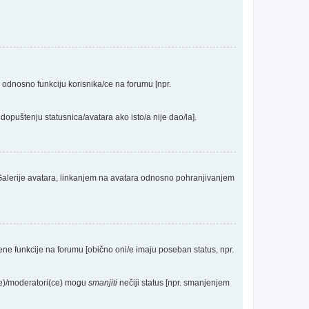
a odnosno funkciju korisnika/ce na forumu [npr.
dopuštenju statusnica/avatara ako isto/a nije dao/la].
 Galerije avatara, linkanjem na avatara odnosno pohranjivanjem
eđene funkcije na forumu [obično oni/e imaju poseban status, npr.
(ce)/moderatori(ce) mogu
smanjiti
nečiji status [npr. smanjenjem