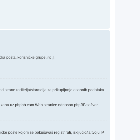
a pošta, korisničke grupe, itd.].
 strane roditelja/staratelja za prikupljanje osobnih podataka
o vezana uz phpbb.com Web stranice odnosno phpBB softver.
čke pošte kojom se pokušavaš registrirati, isključio/la tvoju IP