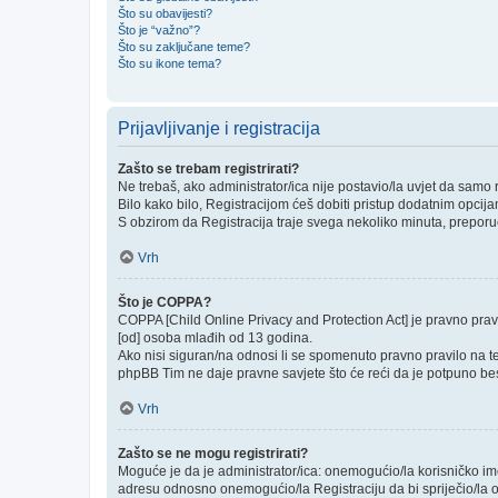
Što su obavijesti?
Što je “važno”?
Što su zaključane teme?
Što su ikone tema?
Prijavljivanje i registracija
Zašto se trebam registrirati?
Ne trebaš, ako administrator/ica nije postavio/la uvjet da samo
Bilo kako bilo, Registracijom ćeš dobiti pristup dodatnim opcija
S obzirom da Registracija traje svega nekoliko minuta, preporučlj
Vrh
Što je COPPA?
COPPA [Child Online Privacy and Protection Act] je pravno prav
[od] osoba mlađih od 13 godina.
Ako nisi siguran/na odnosi li se spomenuto pravno pravilo na te
phpBB Tim ne daje pravne savjete što će reći da je potpuno be
Vrh
Zašto se ne mogu registrirati?
Moguće je da je administrator/ica: onemogućio/la korisničko ime k
adresu odnosno onemogućio/la Registraciju da bi spriječio/la o