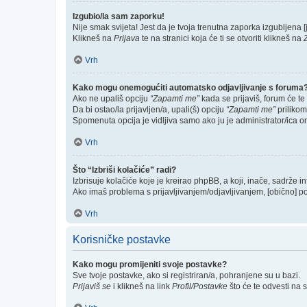
Izgubio/la sam zaporku!
Nije smak svijeta! Jest da je tvoja trenutna zaporka izgubljena [j
Klikneš na
Prijava
te na stranici koja će ti se otvoriti klikneš na
Vrh
Kako mogu onemogućiti automatsko odjavljivanje s foruma
Ako ne upališ opciju
“Zapamti me”
kada se prijaviš, forum će te
Da bi ostao/la prijavljen/a, upali(š) opciju
“Zapamti me”
prilikom
Spomenuta opcija je vidljiva samo ako ju je administrator/ica o
Vrh
Što “Izbriši kolačiće” radi?
Izbrisuje kolačiće koje je kreirao phpBB, a koji, inače, sadrže 
Ako imaš problema s prijavljivanjem/odjavljivanjem, [obično] p
Vrh
Korisničke postavke
Kako mogu promijeniti svoje postavke?
Sve tvoje postavke, ako si registriran/a, pohranjene su u bazi.
Prijaviš se
i klikneš na link
Profil/Postavke
što će te odvesti na 