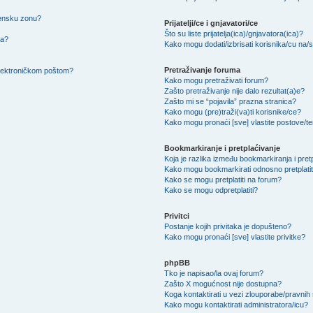
mensku zonu?
Prijatelji/ce i gnjavatori/ce
Što su liste prijatelja(ica)/gnjavatora(ica)?
na?
Kako mogu dodati/izbrisati korisnika/cu na/s l
Pretraživanje foruma
 elektroničkom poštom?
Kako mogu pretraživati forum?
Zašto pretraživanje nije dalo rezultat(a)e?
Zašto mi se “pojavila” prazna stranica?
Kako mogu (pre)traži(va)ti korisnike/ce?
Kako mogu pronaći [sve] vlastite postove/
Bookmarkiranje i pretplaćivanje
Koja je razlika između bookmarkiranja i pret
Kako mogu bookmarkirati odnosno pretplatit
Kako se mogu pretplatiti na forum?
Kako se mogu odpretplatiti?
Privitci
Postanje kojih privitaka je dopušteno?
Kako mogu pronaći [sve] vlastite privitke?
phpBB
Tko je napisao/la ovaj forum?
Zašto X mogućnost nije dostupna?
Koga kontaktirati u vezi zlouporabe/pravnih
Kako mogu kontaktirati administratora/icu?