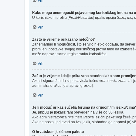
Vrh
Kako mogu onemogućiti pojavu mog korisničkog imena na o
U korisničkom profilu [
Profil/Postavke
] upališ opciju
Sakrij moj o
Vrh
Zašto je vrijeme prikazano netočno?
Zanemarimo li mogućnost, što se vrlo rijetko događa, da server 
promijeni postavke svojeg korisničkog profila tako da izabere
može napraviti samo registrirani/a korisnik/ca.
Vrh
Zašto je vrijeme i dalje prikazano netočno iako sam promij
Ako si siguran/na da si postavio/la točnu
vremensku zonu
, ali 
administratora/icu [da ispravi grešku].
Vrh
Je li moguć prikaz sučelja foruma na drugom/im jeziku/cima
Je. phpBB je [lokaliziran] preveden na više od 50 jezika.
Ako administrator/ica
nije instalirao/la
jezični paket koji želiš, pi
Ako ne postoji prijevod na tvoj jezik, slobodno ga napravi (a) 
O hrvatskom jezičnom paketu