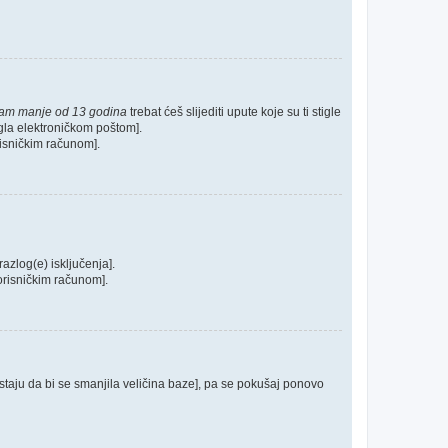
mam manje od 13 godina
trebat ćeš slijediti upute koje su ti stigle
tigla elektroničkom poštom].
orisničkim računom].
razlog(e) isključenja].
 korisničkim računom].
postaju da bi se smanjila veličina baze], pa se pokušaj ponovo