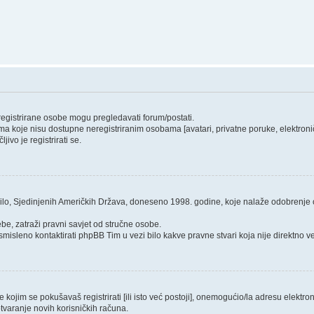
 registrirane osobe mogu pregledavati forum/postati.
ma koje nisu dostupne neregistriranim osobama [avatari, privatne poruke, elektroničk
ivo je registrirati se.
ilo, Sjedinjenih Američkih Država, doneseno 1998. godine, koje nalaže odobrenje od
be, zatraži pravni savjet od stručne osobe.
smisleno kontaktirati phpBB Tim u vezi bilo kakve pravne stvari koja nije direktn
ojim se pokušavaš registrirati [ili isto već postoji], onemogućio/la adresu elektroni
tvaranje novih korisničkih računa.