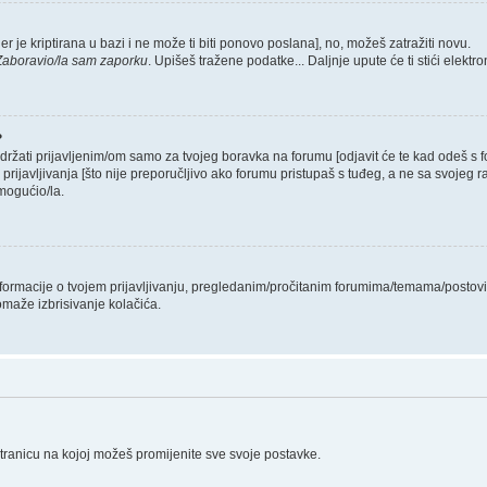
er je kriptirana u bazi i ne može ti biti ponovo poslana], no, možeš zatražiti novu.
Zaboravio/la sam zaporku
. Upišeš tražene podatke... Daljnje upute će ti stići elekt
?
 držati prijavljenim/om samo za tvojeg boravka na forumu [odjavit će te kad odeš s
 prijavljivanja [što nije preporučljivo ako forumu pristupaš s tuđeg, a ne sa svojeg r
mogućio/la.
informacije o tvojem prijavljivanju, pregledanim/pročitanim forumima/temama/postovi
omaže izbrisivanje kolačića.
stranicu na kojoj možeš promijenite sve svoje postavke.