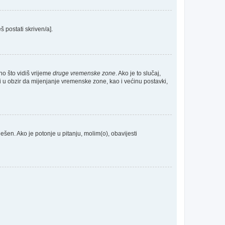
š postati skriven/a].
no što vidiš vrijeme
druge vremenske zone
. Ako je to slučaj,
 u obzir da mijenjanje vremenske zone, kao i većinu postavki,
odešen. Ako je potonje u pitanju, molim(o), obavijesti