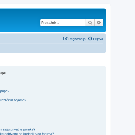
Pretražnik
Napredno pretraž
Registracija
Prijava
rupe
 grupe?
različitim bojama?
i šalju privatne poruke?
uke dobivene od korisnika/ce foruma?