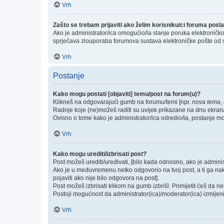
Vrh
Zašto se trebam prijaviti ako želim korisniku/ci foruma pos
Ako je administrator/ica omogućio/la slanje poruka elektroničk
sprječava zlouporaba forumova sustava elektroničke pošte od 
Vrh
Postanje
Kako mogu postati [objaviti] temu/post na forum(u)?
Klikneš na odgovarajući gumb na forumu/temi [npr.
nova tema
,
Radnje koje (ne)možeš raditi su uvijek prikazane na dnu ekran
Ovisno o tome kako je administrator/ica odredio/la, postanje m
Vrh
Kako mogu urediti/izbrisati post?
Post možeš urediti/uređivati, [bilo kada odnosno, ako je admi
Ako je u međuvremenu netko odgovorio na tvoj post, a ti ga nakna
pojaviti ako nije bilo odgovora na post].
Post možeš izbrisati klikom na gumb
izbriši
. Primijetit ćeš da 
Postoji mogućnost da administrator(ica)/moderator(ica) izmijeni/i
Vrh