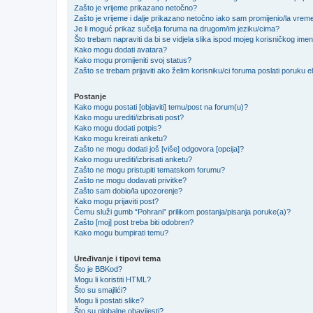
Zašto je vrijeme prikazano netočno?
Zašto je vrijeme i dalje prikazano netočno iako sam promijenio/la vre
Je li moguć prikaz sučelja foruma na drugom/im jeziku/cima?
Što trebam napraviti da bi se vidjela slika ispod mojeg korisničkog ime
Kako mogu dodati avatara?
Kako mogu promijeniti svoj status?
Zašto se trebam prijaviti ako želim korisniku/ci foruma poslati poruku
Postanje
Kako mogu postati [objaviti] temu/post na forum(u)?
Kako mogu urediti/izbrisati post?
Kako mogu dodati potpis?
Kako mogu kreirati anketu?
Zašto ne mogu dodati još [više] odgovora [opcija]?
Kako mogu urediti/izbrisati anketu?
Zašto ne mogu pristupiti tematskom forumu?
Zašto ne mogu dodavati privitke?
Zašto sam dobio/la upozorenje?
Kako mogu prijaviti post?
Čemu služi gumb “Pohrani” prilikom postanja/pisanja poruke(a)?
Zašto [moj] post treba biti odobren?
Kako mogu bumpirati temu?
Uređivanje i tipovi tema
Što je BBKod?
Mogu li koristiti HTML?
Što su smajlići?
Mogu li postati slike?
Što su globalne obavijesti?