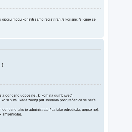
ciju mogu koristiti samo registrirani/e korisnici/e [čime se
...].
posta odnosno uopće ne], klikom na gumb
uredi
.
ko si puta i kada zadnji put uredio/la post [rečenica se neće
h odnosno, ako je administrator/ica tako odredio/la, uopće ne].
 izmijenio/la].