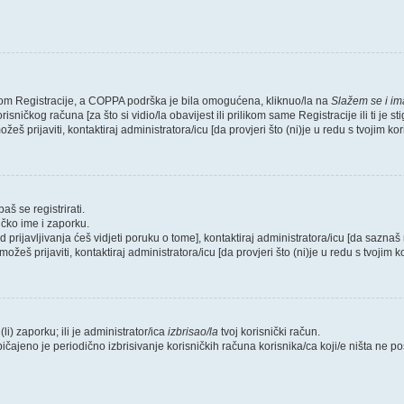
likom Registracije, a COPPA podrška je bila omogućena, kliknuo/la na
Slažem se i i
sničkog računa [za što si vidio/la obavijest ili prilikom same Registracije ili ti je s
žeš prijaviti, kontaktiraj administratora/icu [da provjeri što (ni)je u redu s tvojim k
aš se registrirati.
ičko ime i zaporku.
od prijavljivanja ćeš vidjeti poruku o tome], kontaktiraj administratora/icu [da saznaš 
možeš prijaviti, kontaktiraj administratora/icu [da provjeri što (ni)je u redu s tvojim
li) zaporku; ili je administrator/ica
izbrisao/la
tvoj korisnički račun.
bičajeno je periodično izbrisivanje korisničkih računa korisnika/ca koji/e ništa ne 