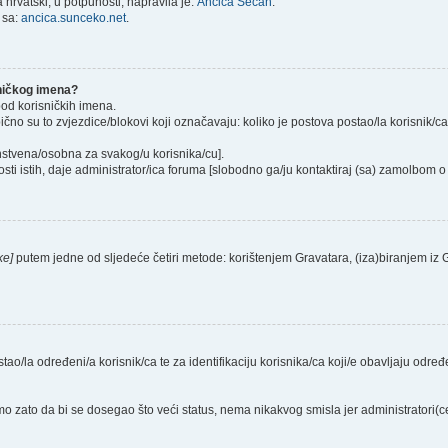
hrvatski, u potpunosti, napravila je:
Ančica Sečan
.
 sa:
ancica.sunceko.net
.
sničkog imena?
pod korisničkih imena.
ično su to zvjezdice/blokovi koji označavaju: koliko je postova postao/la korisnik/c
instvena/osobna za svakog/u korisnika/cu].
sti istih, daje administrator/ica foruma [slobodno ga/ju kontaktiraj (sa) zamolbom o 
ke]
putem jedne od sljedeće četiri metode: korištenjem Gravatara, (iza)biranjem iz
stao/la određeni/a korisnik/ca te za identifikaciju korisnika/ca koji/e obavljaju odr
o zato da bi se dosegao što veći status, nema nikakvog smisla jer administratori