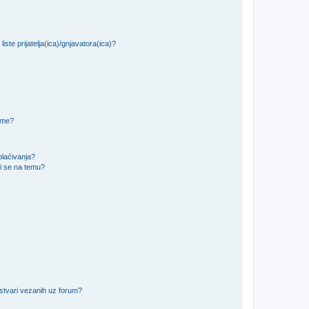
iste prijatelja(ica)/gnjavatora(ica)?
teme?
plaćivanja?
i se na temu?
 stvari vezanih uz forum?