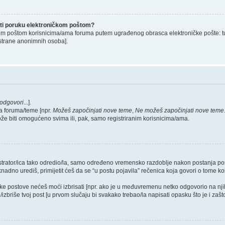
lati poruku elektroničkom poštom?
om poštom korisnicima/ama foruma putem ugrađenog obrasca elektroničke pošte: tu op
strane anonimnih osoba].
odgovori
...].
a foruma/teme [npr.
Možeš započinjati nove teme
,
Ne možeš započinjati nove teme
ože biti omogućeno svima ili, pak, samo registriranim korisnicima/ama.
nistrator/ica tako odredio/la, samo određeno vremensko razdoblje nakon postanja 
dno urediš, primijetit ćeš da se “u postu pojavila” rečenica koja govori o tome koli
neke postove nećeš moći izbrisati [npr. ako je u međuvremenu netko odgovorio na nji
zbriše tvoj post [u prvom slučaju bi svakako trebao/la napisati opasku što je i zašto