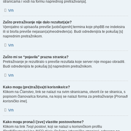
stranicama i vodi na formu naprednog pretraživanja].
Vrh
Zašto pretraživanje nije dalo rezultat(a)e?
Vjerojatno si upisao/la previše [uobičajenih] termina koje phpBB ne indeksira
ili si bio/la previše nejasan(a)/neodređen(a). Budi određeniji/a te pokušaj [s]
naprednim pretražnikom.
Vrh
Zašto mi se “pojavila” prazna stranica?
Pretraživanje je rezultiralo s previše rezultata koje server nije mogao obraditi.
Budi određeniji/a te pokušaj [s] naprednim pretražnikom.
Vrh
Kako mogu (pre)traži(va)ti korisnike/ce?
Klikom na
Članstvo
, link se nalazi na svim stranicama, otvorit će se stranica, s
popisom članova/ica foruma, na kojoj se nalazi forma za pretraživanje [
Pronađi
korisničko ime
].
Vrh
Kako mogu pronaći [sve] vlastite postove/teme?
Klikom na link
Tvoji postovi
, koji se nalazi u korisničkom profilu