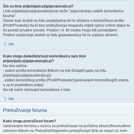
Što su liste prijatelja(ica)/gnjavatora(ica)?
Liste prijatelja(ica)/gnjavatora(ica) služe “organiziranju ostalih korisnika/ca
foruma”.
Osobe koje dodaš na listu prijatelja/ica bit će izlistane u korisničkom profilu
[Profil/Postavke]
da bi bez pretraživanja mogao/la vidjeti njihov online status te
im poslati privatne poruke. Postovi i sl. tih osoba mogu biti posvijetljeni.
Postovi osoba koje dodaš na listu gnjavatora/ica bit će zadano skriveni.
Vrh
Kako mogu dodati/izbrisati korisnika/cu na/s liste
prijatelja(ica)/gnjavatora(ica)?
Na dva načina:
- putem profila korisnika/ce [klikom na link dodaješ ga/ju na listu
prijatelja(ica)/gnjavatora(ica)];
- putem korisničkog profila
[Profil/Postavke]
[upisivanjem korisničkog/ih imena
u za to predviđeno polje].
Na isti način izbrisuješ korisnike/ce s lista.
Vrh
Pretraživanje foruma
Kako mogu pretraživati forum?
Upisivanjem termina u kućicu za pretraživanje na početnoj stranici/forumu/temi
odnosno klikom na
Pretražnik/Napredno pretraživanje
[link se nalazi na svim