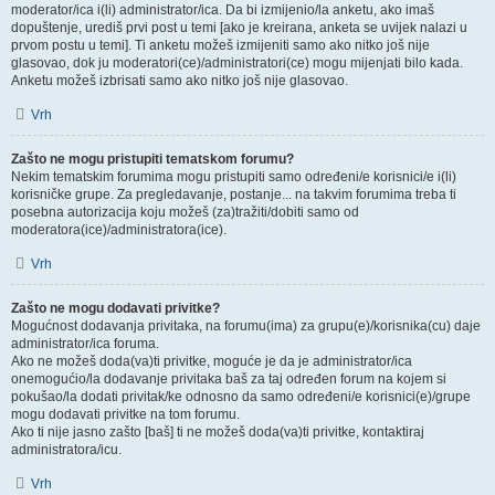
moderator/ica i(li) administrator/ica. Da bi izmijenio/la anketu, ako imaš
dopuštenje, urediš prvi post u temi [ako je kreirana, anketa se uvijek nalazi u
prvom postu u temi]. Ti anketu možeš izmijeniti samo ako nitko još nije
glasovao, dok ju moderatori(ce)/administratori(ce) mogu mijenjati bilo kada.
Anketu možeš izbrisati samo ako nitko još nije glasovao.
Vrh
Zašto ne mogu pristupiti tematskom forumu?
Nekim tematskim forumima mogu pristupiti samo određeni/e korisnici/e i(li)
korisničke grupe. Za pregledavanje, postanje... na takvim forumima treba ti
posebna autorizacija koju možeš (za)tražiti/dobiti samo od
moderatora(ice)/administratora(ice).
Vrh
Zašto ne mogu dodavati privitke?
Mogućnost dodavanja privitaka, na forumu(ima) za grupu(e)/korisnika(cu) daje
administrator/ica foruma.
Ako ne možeš doda(va)ti privitke, moguće je da je administrator/ica
onemogućio/la dodavanje privitaka baš za taj određen forum na kojem si
pokušao/la dodati privitak/ke odnosno da samo određeni/e korisnici(e)/grupe
mogu dodavati privitke na tom forumu.
Ako ti nije jasno zašto [baš] ti ne možeš doda(va)ti privitke, kontaktiraj
administratora/icu.
Vrh