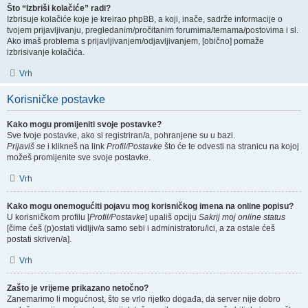
Što “Izbriši kolačiće” radi?
Izbrisuje kolačiće koje je kreirao phpBB, a koji, inače, sadrže informacije o
tvojem prijavljivanju, pregledanim/pročitanim forumima/temama/postovima i sl.
Ako imaš problema s prijavljivanjem/odjavljivanjem, [obično] pomaže
izbrisivanje kolačića.
Vrh
Korisničke postavke
Kako mogu promijeniti svoje postavke?
Sve tvoje postavke, ako si registriran/a, pohranjene su u bazi.
Prijaviš se
i klikneš na link
Profil/Postavke
što će te odvesti na stranicu na kojoj
možeš promijenite sve svoje postavke.
Vrh
Kako mogu onemogućiti pojavu mog korisničkog imena na online popisu?
U korisničkom profilu [
Profil/Postavke
] upališ opciju
Sakrij moj online status
[čime ćeš (p)ostati vidljiv/a samo sebi i administratoru/ici, a za ostale ćeš
postati skriven/a].
Vrh
Zašto je vrijeme prikazano netočno?
Zanemarimo li mogućnost, što se vrlo rijetko događa, da server nije dobro