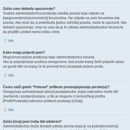
Zašto sam dobio/la upozorenje?
Svaki/a administrator/ica postavlja vlastita pravila koja vrijede na
[njegovom(im)/njezinom(im)] forumu/ima. Ne vrijede na svim forumima ista
pravila. Ako misli da si prekršio/la [jedno od/više] pravila, može te upozoriti. Ako
dobiješ upozorenje, imaj na umu da je to odluka administratora/ice foruma te
da phpBB Limited nema ništa s time.
Vrh
Kako mogu prijaviti post?
Mogućnost prijave post(ov)a daje administrator/ica foruma.
Ako je prijavljivanje postova omogućeno, kod posta kojeg želiš prijaviti nalazi
se gumb klik na kojeg će te provesti kroz postupak prijave posta.
Vrh
Čemu služi gumb “Pohrani” prilikom postanja/pisanja poruke(a)?
Omogućuje pohranjivanje [skice] posta/poruke, koji/a naknadno može biti
završen/a i postan/poslana, a što je moguće iz korisničkog profila
[Profil/Postavke]
odnosno prilikom postanja [
Učitaj
].
Vrh
Zašto [moj] post treba biti odobren?
Administrator/ica može donijeti odluku prema kojoj je na [određenom(im)]