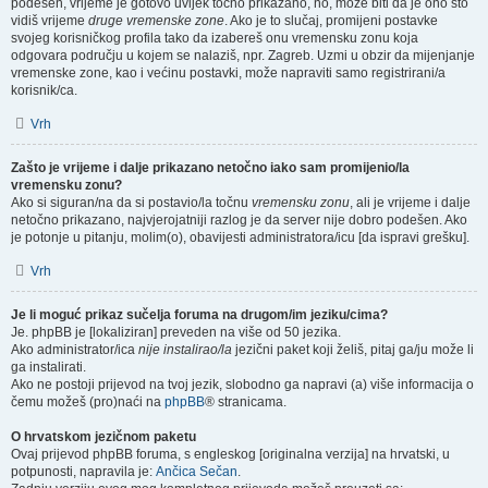
podešen, vrijeme je gotovo uvijek točno prikazano, no, može biti da je ono što
vidiš vrijeme
druge vremenske zone
. Ako je to slučaj, promijeni postavke
svojeg korisničkog profila tako da izabereš onu vremensku zonu koja
odgovara području u kojem se nalaziš, npr. Zagreb. Uzmi u obzir da mijenjanje
vremenske zone, kao i većinu postavki, može napraviti samo registrirani/a
korisnik/ca.
Vrh
Zašto je vrijeme i dalje prikazano netočno iako sam promijenio/la
vremensku zonu?
Ako si siguran/na da si postavio/la točnu
vremensku zonu
, ali je vrijeme i dalje
netočno prikazano, najvjerojatniji razlog je da server nije dobro podešen. Ako
je potonje u pitanju, molim(o), obavijesti administratora/icu [da ispravi grešku].
Vrh
Je li moguć prikaz sučelja foruma na drugom/im jeziku/cima?
Je. phpBB je [lokaliziran] preveden na više od 50 jezika.
Ako administrator/ica
nije instalirao/la
jezični paket koji želiš, pitaj ga/ju može li
ga instalirati.
Ako ne postoji prijevod na tvoj jezik, slobodno ga napravi (a) više informacija o
čemu možeš (pro)naći na
phpBB
® stranicama.
O hrvatskom jezičnom paketu
Ovaj prijevod phpBB foruma, s engleskog [originalna verzija] na hrvatski, u
potpunosti, napravila je:
Ančica Sečan
.