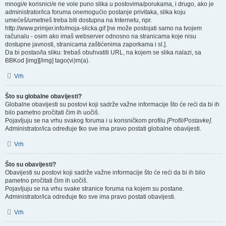
mnogi/e korisnici/e ne vole puno slika u postovima/porukama, i drugo, ako je
administrator/ica foruma onemogućio postanje privitaka, slika koju
umećeš/umetneš treba biti dostupna na Internetu, npr.
http://www.primjer.info/moja-slicka.gif [ne može postojati samo na tvojem
računalu - osim ako imaš webserver odnosno na stranicama koje nisu
dostupne javnosti, stranicama zaštićenima zaporkama i sl.].
Da bi postao/la sliku: trebaš obuhvatiti URL, na kojem se slika nalazi, sa
BBKod [img][/img] tago(vi)m(a).
Vrh
Što su globalne obavijesti?
Globalne obavijesti su postovi koji sadrže važne informacije što će reći da bi ih
bilo pametno pročitati čim ih uočiš.
Pojavljuju se na vrhu svakog foruma i u korisničkom profilu
[Profil/Postavke]
.
Administrator/ica određuje tko sve ima pravo postati globalne obavijesti.
Vrh
Što su obavijesti?
Obavijesti su postovi koji sadrže važne informacije što će reći da bi ih bilo
pametno pročitati čim ih uočiš.
Pojavljuju se na vrhu svake stranice foruma na kojem su postane.
Administrator/ica određuje tko sve ima pravo postati obavijesti.
Vrh