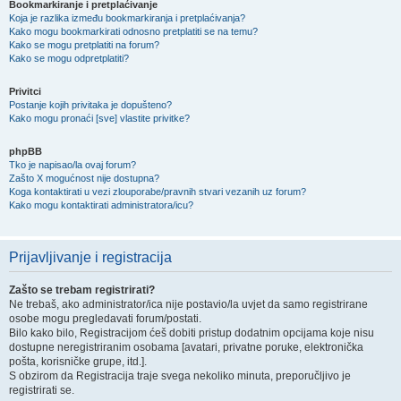
Bookmarkiranje i pretplaćivanje
Koja je razlika između bookmarkiranja i pretplaćivanja?
Kako mogu bookmarkirati odnosno pretplatiti se na temu?
Kako se mogu pretplatiti na forum?
Kako se mogu odpretplatiti?
Privitci
Postanje kojih privitaka je dopušteno?
Kako mogu pronaći [sve] vlastite privitke?
phpBB
Tko je napisao/la ovaj forum?
Zašto X mogućnost nije dostupna?
Koga kontaktirati u vezi zlouporabe/pravnih stvari vezanih uz forum?
Kako mogu kontaktirati administratora/icu?
Prijavljivanje i registracija
Zašto se trebam registrirati?
Ne trebaš, ako administrator/ica nije postavio/la uvjet da samo registrirane
osobe mogu pregledavati forum/postati.
Bilo kako bilo, Registracijom ćeš dobiti pristup dodatnim opcijama koje nisu
dostupne neregistriranim osobama [avatari, privatne poruke, elektronička
pošta, korisničke grupe, itd.].
S obzirom da Registracija traje svega nekoliko minuta, preporučljivo je
registrirati se.