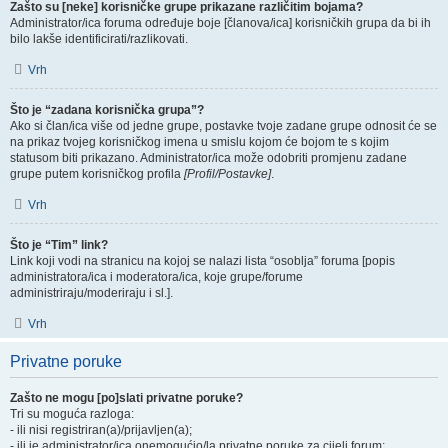
Zašto su [neke] korisničke grupe prikazane različitim bojama?
Administrator/ica foruma određuje boje [članova/ica] korisničkih grupa da bi ih
bilo lakše identificirati/razlikovati.
Vrh
Što je “zadana korisnička grupa”?
Ako si član/ica više od jedne grupe, postavke tvoje zadane grupe odnosit će se
na prikaz tvojeg korisničkog imena u smislu kojom će bojom te s kojim
statusom biti prikazano. Administrator/ica može odobriti promjenu zadane
grupe putem korisničkog profila
[Profil/Postavke]
.
Vrh
Što je “Tim” link?
Link koji vodi na stranicu na kojoj se nalazi lista “osoblja” foruma [popis
administratora/ica i moderatora/ica, koje grupe/forume
administriraju/moderiraju i sl.].
Vrh
Privatne poruke
Zašto ne mogu [po]slati privatne poruke?
Tri su moguća razloga:
- ili nisi registriran(a)/prijavljen(a);
- ili je administrator/ica onemogućio/la privatne poruke za cijeli forum;