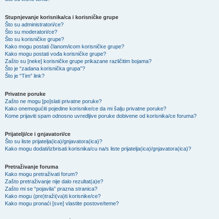
Stupnjevanje korisnika/ca i korisničke grupe
Što su administratori/ce?
Što su moderatori/ce?
Što su korisničke grupe?
Kako mogu postati članom/icom korisničke grupe?
Kako mogu postati vođa korisničke grupe?
Zašto su [neke] korisničke grupe prikazane različitim bojama?
Što je “zadana korisnička grupa”?
Što je “Tim” link?
Privatne poruke
Zašto ne mogu [po]slati privatne poruke?
Kako onemogućiti pojedine korisnike/ce da mi šalju privatne poruke?
Kome prijaviti spam odnosno uvredljive poruke dobivene od korisnika/ce foruma?
Prijatelji/ce i gnjavatori/ce
Što su liste prijatelja(ica)/gnjavatora(ica)?
Kako mogu dodati/izbrisati korisnika/cu na/s liste prijatelja(ica)/gnjavatora(ica)?
Pretraživanje foruma
Kako mogu pretraživati forum?
Zašto pretraživanje nije dalo rezultat(a)e?
Zašto mi se “pojavila” prazna stranica?
Kako mogu (pre)traži(va)ti korisnike/ce?
Kako mogu pronaći [sve] vlastite postove/teme?