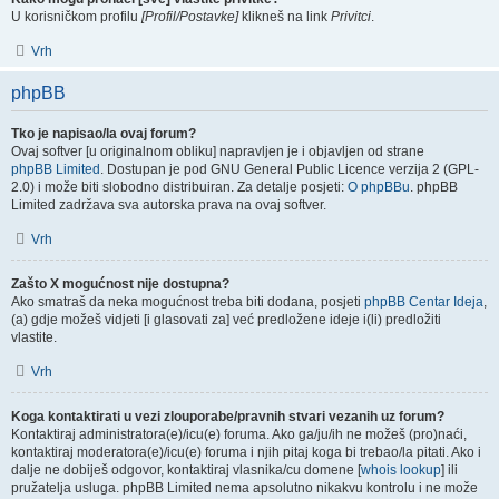
U korisničkom profilu
[Profil/Postavke]
klikneš na link
Privitci
.
Vrh
phpBB
Tko je napisao/la ovaj forum?
Ovaj softver [u originalnom obliku] napravljen je i objavljen od strane
phpBB Limited
. Dostupan je pod GNU General Public Licence verzija 2 (GPL-
2.0) i može biti slobodno distribuiran. Za detalje posjeti:
O phpBBu
. phpBB
Limited zadržava sva autorska prava na ovaj softver.
Vrh
Zašto X mogućnost nije dostupna?
Ako smatraš da neka mogućnost treba biti dodana, posjeti
phpBB Centar Ideja
,
(a) gdje možeš vidjeti [i glasovati za] već predložene ideje i(li) predložiti
vlastite.
Vrh
Koga kontaktirati u vezi zlouporabe/pravnih stvari vezanih uz forum?
Kontaktiraj administratora(e)/icu(e) foruma. Ako ga/ju/ih ne možeš (pro)naći,
kontaktiraj moderatora(e)/icu(e) foruma i njih pitaj koga bi trebao/la pitati. Ako i
dalje ne dobiješ odgovor, kontaktiraj vlasnika/cu domene [
whois lookup
] ili
pružatelja usluga. phpBB Limited nema apsolutno nikakvu kontrolu i ne može