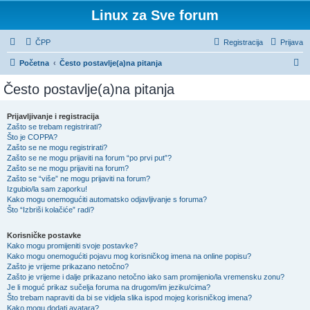
Linux za Sve forum
ČPP
Registracija
Prijava
P
Početna
Često postavlje(a)na pitanja
r
Često postavlje(a)na pitanja
e
t
Prijavljivanje i registracija
Zašto se trebam registrirati?
r
Što je COPPA?
a
Zašto se ne mogu registrirati?
Zašto se ne mogu prijaviti na forum “po prvi put”?
ž
Zašto se ne mogu prijaviti na forum?
Zašto se “više” ne mogu prijaviti na forum?
n
Izgubio/la sam zaporku!
i
Kako mogu onemogućiti automatsko odjavljivanje s foruma?
Što “Izbriši kolačiće” radi?
k
Korisničke postavke
Kako mogu promijeniti svoje postavke?
Kako mogu onemogućiti pojavu mog korisničkog imena na online popisu?
Zašto je vrijeme prikazano netočno?
Zašto je vrijeme i dalje prikazano netočno iako sam promijenio/la vremensku zonu?
Je li moguć prikaz sučelja foruma na drugom/im jeziku/cima?
Što trebam napraviti da bi se vidjela slika ispod mojeg korisničkog imena?
Kako mogu dodati avatara?