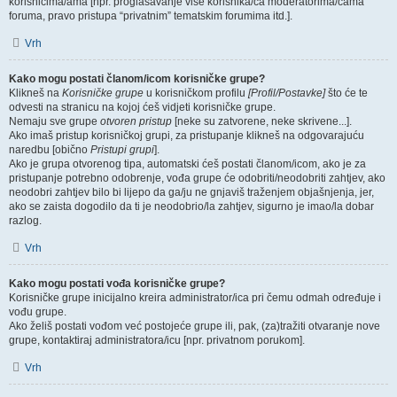
korisnicima/ama [npr. proglašavanje više korisnika/ca moderatorima/cama
foruma, pravo pristupa “privatnim” tematskim forumima itd.].
Vrh
Kako mogu postati članom/icom korisničke grupe?
Klikneš na
Korisničke grupe
u korisničkom profilu
[Profil/Postavke]
što će te
odvesti na stranicu na kojoj ćeš vidjeti korisničke grupe.
Nemaju sve grupe
otvoren pristup
[neke su zatvorene, neke skrivene...].
Ako imaš pristup korisničkoj grupi, za pristupanje klikneš na odgovarajuću
naredbu [obično
Pristupi grupi
].
Ako je grupa otvorenog tipa, automatski ćeš postati članom/icom, ako je za
pristupanje potrebno odobrenje, vođa grupe će odobriti/neodobriti zahtjev, ako
neodobri zahtjev bilo bi lijepo da ga/ju ne gnjaviš traženjem objašnjenja, jer,
ako se zaista dogodilo da ti je neodobrio/la zahtjev, sigurno je imao/la dobar
razlog.
Vrh
Kako mogu postati vođa korisničke grupe?
Korisničke grupe inicijalno kreira administrator/ica pri čemu odmah određuje i
vođu grupe.
Ako želiš postati vođom već postojeće grupe ili, pak, (za)tražiti otvaranje nove
grupe, kontaktiraj administratora/icu [npr. privatnom porukom].
Vrh