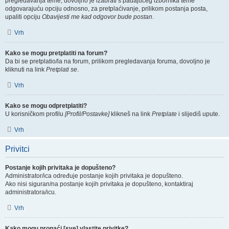
pregledavanja teme, dovoljno je izabrati s padajućeg izbornika teme
odgovarajuću opciju odnosno, za pretplaćivanje, prilikom postanja posta,
upaliti opciju
Obavijesti me kad odgovor bude postan
.
Vrh
Kako se mogu pretplatiti na forum?
Da bi se pretplatio/la na forum, prilikom pregledavanja foruma, dovoljno je
kliknuti na link
Pretplati se
.
Vrh
Kako se mogu odpretplatiti?
U korisničkom profilu
[Profil/Postavke]
klikneš na link
Pretplate
i slijediš upute.
Vrh
Privitci
Postanje kojih privitaka je dopušteno?
Administrator/ica određuje postanje kojih privitaka je dopušteno.
Ako nisi siguran/na postanje kojih privitaka je dopušteno, kontaktiraj
administratora/icu.
Vrh
Kako mogu pronaći [sve] vlastite privitke?