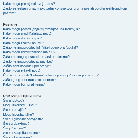
Kako mogu promijeniti svoj status?
Zašto se trebam prijaviti ako želim korisniku/ci foruma poslati poruku elektroničkom
poštom?
Postanje
Kako mogu postati [objaviti] temu/post na forum(u)?
Kako mogu urediti/izbrisati post?
Kako mogu dodati potpis?
Kako mogu kreirati anketu?
Zašto ne mogu dodati još [više] odgovora [opcija]?
Kako mogu urediti/izbrisati anketu?
Zašto ne mogu pristupiti tematskom forumu?
Zašto ne mogu dodavati privitke?
Zašto sam dobio/la upozorenje?
Kako mogu prijaviti post?
Čemu služi gumb “Pohrani” prilikom postanja/pisanja poruke(a)?
Zašto [moj] post treba biti odobren?
Kako mogu bumpirati temu?
Uređivanje i tipovi tema
Što je BBKod?
Mogu li koristiti HTML?
Što su smajlići?
Mogu li postati slike?
Što su globalne obavijesti?
Što su obavijesti?
Što je “važno”?
Što su zaključane teme?
Što su ikone tema?