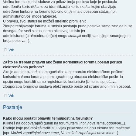
Većina foruma koristi statuse za prikaz broja postova koje je postao/la
određeni/a korisnik/ca te za identifikaciju korisnika/ca koji/e obavljaju
određene funkcije na forumu [obično oni/e imaju poseban status, npr.
administratori/ce, moderatori/ce].
U pravilu, svoj status ne možeš direktno promijeniti.
Zloupotrebljavanje foruma, u smislu postanja puno postova samo zato da bi se
dosegao što veći status, nema nikakvog smisla jer
administratori(ce)/moderatori(ce) mogu
smanjiti
nečiji status [npr. smanjenjem
broja postova...].
Vrh
Zašto se trebam prijaviti ako želim korisniku/ci foruma poslati poruku
elektroničkom poštom?
Ako je administrator/ica omogućio/la slanje poruka elektroničkom poštom
korisnicima/ama foruma putem ugrađenog obrasca elektroničke pošte: tu
opciju mogu koristiti samo registrirani/e korisnici/e [čime se sprječava
zlouporaba forumova sustava elektroničke pošte od strane anonimnih osoba].
Vrh
Postanje
Kako mogu postati [objaviti] temu/post na forum(u)?
Klikneš na odgovarajući gumb na forumu/temi [npr.
nova tema
,
odgovori
...].
Radnje koje (ne)možeš raditi su uvijek prikazane na dnu ekrana foruma/teme
[npr.
Možeš započinjati nove teme
,
Ne možeš započinjati nove teme
...].