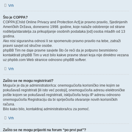
Vrh
Što je COPPA?
COPPA [Child Online Privacy and Protection Act] je pravno pravilo, Sjedinjenih
Američkih Država, doneseno 1998. godine, koje nalaže odobrenje od strane
roditelja/staratelja za prikupljanje osobnih podataka [od] osoba mlađih od 13
godina.
Ako nisi siguran/na odnosi li se spomenuto pravno pravilo na tebe, zatraži
pravni savjet od stručne osobe.
phpBB Tim ne daje pravne savjete što će reći da je potpuno besmisleno
kontaktirati phpBB Tim u vezi bilo kakve pravne stvari koja nije direktno vezana
uz phpbb.com Web stranice odnosno phpBB softver.
Vrh
Zašto se ne mogu registrirati?
Moguće je da je administrator/ica: onemogućio/la korisničko ime kojim se
pokušavaš registrirati [ili isto već postoji], onemogućio/la adresu elektroničke
pošte kojom se pokušavaš registrirati, isključio/la tvoju IP adresu odnosno
onemogućio/la Registraciju da bi spriječio/la otvaranje novih korisničkih
računa.
Bilo kako bilo, kontaktiraj administratora/icu za pomoć.
Vrh
Zašto se ne mogu prijaviti na forum “po prvi put”?