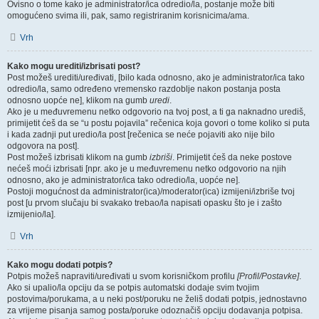
Ovisno o tome kako je administrator/ica odredio/la, postanje može biti
omogućeno svima ili, pak, samo registriranim korisnicima/ama.
Vrh
Kako mogu urediti/izbrisati post?
Post možeš urediti/uređivati, [bilo kada odnosno, ako je administrator/ica tako
odredio/la, samo određeno vremensko razdoblje nakon postanja posta
odnosno uopće ne], klikom na gumb
uredi
.
Ako je u međuvremenu netko odgovorio na tvoj post, a ti ga naknadno urediš,
primijetit ćeš da se “u postu pojavila” rečenica koja govori o tome koliko si puta
i kada zadnji put uredio/la post [rečenica se neće pojaviti ako nije bilo
odgovora na post].
Post možeš izbrisati klikom na gumb
izbriši
. Primijetit ćeš da neke postove
nećeš moći izbrisati [npr. ako je u međuvremenu netko odgovorio na njih
odnosno, ako je administrator/ica tako odredio/la, uopće ne].
Postoji mogućnost da administrator(ica)/moderator(ica) izmijeni/izbriše tvoj
post [u prvom slučaju bi svakako trebao/la napisati opasku što je i zašto
izmijenio/la].
Vrh
Kako mogu dodati potpis?
Potpis možeš napraviti/uređivati u svom korisničkom profilu
[Profil/Postavke]
.
Ako si upalio/la opciju da se potpis automatski dodaje svim tvojim
postovima/porukama, a u neki post/poruku ne želiš dodati potpis, jednostavno
za vrijeme pisanja samog posta/poruke odoznačiš opciju dodavanja potpisa.