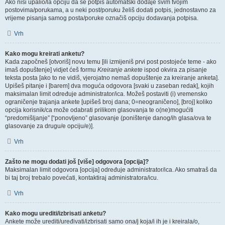
Ako nisi upalio/la opciju da se potpis automatski dodaje svim tvojim
postovima/porukama, a u neki post/poruku želiš dodati potpis, jednostavno za
vrijeme pisanja samog posta/poruke označiš opciju dodavanja potpisa.
Vrh
Kako mogu kreirati anketu?
Kada započneš [otvoriš] novu temu [ili izmijeniš prvi post postojeće teme - ako
imaš dopuštenje] vidjet ćeš formu
Kreiranje ankete
ispod okvira za pisanje
teksta posta [ako to ne vidiš, vjerojatno nemaš dopuštenje za kreiranje anketa].
Upišeš pitanje i [barem] dva moguća odgovora [svaki u zaseban redak], kojih
maksimalan limit određuje administrator/ica. Možeš postaviti (i) vremensko
ograničenje trajanja ankete [upišeš broj dana; 0=neograničeno], [broj] koliko
opcija korisnik/ca može odabrati prilikom glasovanja te o(ne)mogućiti
“predomišljanje” [“ponovljeno” glasovanje (poništenje danog/ih glasa/ova te
glasovanje za drugu/e opciju/e)].
Vrh
Zašto ne mogu dodati još [više] odgovora [opcija]?
Maksimalan limit odgovora [opcija] određuje administrator/ica. Ako smatraš da
bi taj broj trebalo povećati, kontaktiraj administratora/icu.
Vrh
Kako mogu urediti/izbrisati anketu?
Ankete može urediti/uređivati/izbrisati samo ona/j koja/i ih je i kreirala/o,