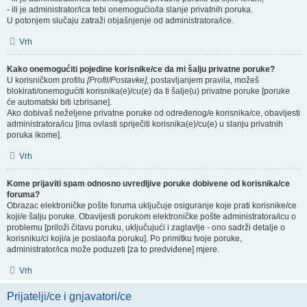
- ili je administrator/ica tebi onemogućio/la slanje privatnih poruka.
U potonjem slučaju zatraži objašnjenje od administratora/ice.
Vrh
Kako onemogućiti pojedine korisnike/ce da mi šalju privatne poruke?
U korisničkom profilu
[Profil/Postavke]
, postavljanjem pravila, možeš
blokirati/onemogućiti korisnika(e)/cu(e) da ti šalje(u) privatne poruke [poruke
će automatski biti izbrisane].
Ako dobivaš neželjene privatne poruke od određenog/e korisnika/ce, obavijesti
administratora/icu [ima ovlasti spriječiti korisnika(e)/cu(e) u slanju privatnih
poruka ikome].
Vrh
Kome prijaviti spam odnosno uvredljive poruke dobivene od korisnika/ce
foruma?
Obrazac elektroničke pošte foruma uključuje osiguranje koje prati korisnike/ce
koji/e šalju poruke. Obavijesti porukom elektroničke pošte administratora/icu o
problemu [priloži čitavu poruku, uključujući i zaglavlje - ono sadrži detalje o
korisniku/ci koji/a je poslao/la poruku]. Po primitku tvoje poruke,
administrator/ica može poduzeti [za to predviđene] mjere.
Vrh
Prijatelji/ce i gnjavatori/ce