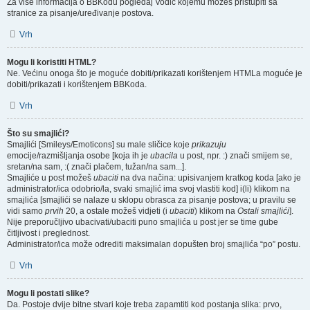
Za više informacija o BBKodu pogledaj Vodič kojemu možeš pristupiti sa
stranice za pisanje/uređivanje postova.
Vrh
Mogu li koristiti HTML?
Ne. Većinu onoga što je moguće dobiti/prikazati korištenjem HTMLa moguće je
dobiti/prikazati i korištenjem BBKoda.
Vrh
Što su smajlići?
Smajlići [Smileys/Emoticons] su male sličice koje
prikazuju
emocije/razmišljanja osobe [koja ih je
ubacila
u post, npr. :) znači smijem se,
sretan/na sam, :( znači plačem, tužan/na sam...].
Smajliće u post možeš
ubaciti
na dva načina: upisivanjem kratkog koda [ako je
administrator/ica odobrio/la, svaki smajlić ima svoj vlastiti kod] i(li) klikom na
smajlića [smajlići se nalaze u sklopu obrasca za pisanje postova; u pravilu se
vidi samo
prvih
20, a ostale možeš vidjeti (i
ubaciti
) klikom na
Ostali smajlići
].
Nije preporučljivo ubacivati/ubaciti puno smajlića u post jer se time gube
čitljivost i preglednost.
Administrator/ica može odrediti maksimalan dopušten broj smajlića “po” postu.
Vrh
Mogu li postati slike?
Da. Postoje dvije bitne stvari koje treba zapamtiti kod postanja slika: prvo,