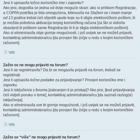
Jesi li upisao/la točno
korisničko ime
i
zaporku
?
Ako jesi, dogodila se jedna od dvije moguće stvari: ako si prilikom Registracije,
a COPPA podrška je bila omogućena, kliknuo/la na
Slažem se i imam manje
od 13 godina
trebat ćeš slijediti upute koje su ti stigle elektroničkom poštom; ili
je možda potrebna aktivacija tvojeg korisničkog računa [za što si vidio/la
obavijest ili prilikom same Registracije ili ti je stigla elektroničkom poštom].
Ako si eliminirao/la obje gornje mogućnosti, i još uvijek se ne možeš prijaviti,
kontaktiraj administratora/icu [da provjeri što (ni)je u redu s tvojim korisničkim
računom].
Vrh
Zašto se ne mogu prijaviti na forum?
Jesi li se
registrirao/la
? Da bi se mogao/la prijaviti na forum, trebaš se
registrirati.
Jesi li upisao/la
točne podatke
za prijavljivanje? Provjeri korisničko ime i
zaporku.
Jesi li
isključen/a
s foruma [zabranjen ti je pristup]? Ako jesi, [kod prijavljivanja
ćeš vidjeti poruku o tome], kontaktiraj administratora/icu [da saznaš razlog(e)
isključenja].
Ako si eliminirao/la sve tri gornje mogućnosti, i još uvijek se ne možeš prijaviti,
kontaktiraj administratora/icu [da provjeri što (ni)je u redu s tvojim korisničkim
računom].
Vrh
Zašto se “više” ne mogu prijaviti na forum?