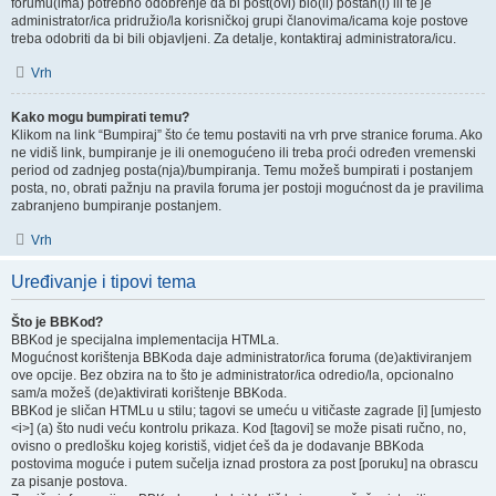
forumu(ima) potrebno odobrenje da bi post(ovi) bio(li) postan(i) ili te je
administrator/ica pridružio/la korisničkoj grupi članovima/icama koje postove
treba odobriti da bi bili objavljeni. Za detalje, kontaktiraj administratora/icu.
Vrh
Kako mogu bumpirati temu?
Klikom na link “Bumpiraj” što će temu postaviti na vrh prve stranice foruma. Ako
ne vidiš link, bumpiranje je ili onemogućeno ili treba proći određen vremenski
period od zadnjeg posta(nja)/bumpiranja. Temu možeš bumpirati i postanjem
posta, no, obrati pažnju na pravila foruma jer postoji mogućnost da je pravilima
zabranjeno bumpiranje postanjem.
Vrh
Uređivanje i tipovi tema
Što je BBKod?
BBKod je specijalna implementacija HTMLa.
Mogućnost korištenja BBKoda daje administrator/ica foruma (de)aktiviranjem
ove opcije. Bez obzira na to što je administrator/ica odredio/la, opcionalno
sam/a možeš (de)aktivirati korištenje BBKoda.
BBKod je sličan HTMLu u stilu; tagovi se umeću u vitičaste zagrade [i] [umjesto
<i>] (a) što nudi veću kontrolu prikaza. Kod [tagovi] se može pisati ručno, no,
ovisno o predlošku kojeg koristiš, vidjet ćeš da je dodavanje BBKoda
postovima moguće i putem sučelja iznad prostora za post [poruku] na obrascu
za pisanje postova.