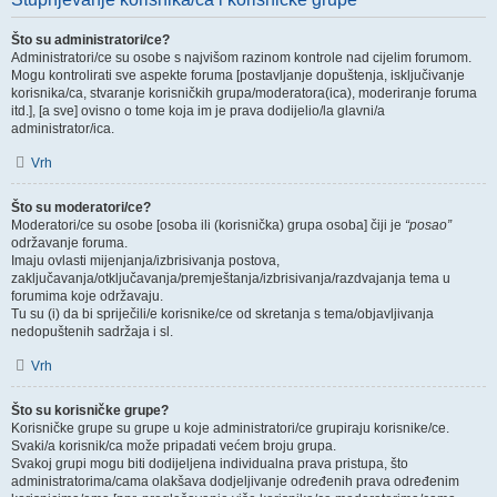
Što su administratori/ce?
Administratori/ce su osobe s najvišom razinom kontrole nad cijelim forumom.
Mogu kontrolirati sve aspekte foruma [postavljanje dopuštenja, isključivanje
korisnika/ca, stvaranje korisničkih grupa/moderatora(ica), moderiranje foruma
itd.], [a sve] ovisno o tome koja im je prava dodijelio/la glavni/a
administrator/ica.
Vrh
Što su moderatori/ce?
Moderatori/ce su osobe [osoba ili (korisnička) grupa osoba] čiji je
“posao”
održavanje foruma.
Imaju ovlasti mijenjanja/izbrisivanja postova,
zaključavanja/otključavanja/premještanja/izbrisivanja/razdvajanja tema u
forumima koje održavaju.
Tu su (i) da bi spriječili/e korisnike/ce od skretanja s tema/objavljivanja
nedopuštenih sadržaja i sl.
Vrh
Što su korisničke grupe?
Korisničke grupe su grupe u koje administratori/ce grupiraju korisnike/ce.
Svaki/a korisnik/ca može pripadati većem broju grupa.
Svakoj grupi mogu biti dodijeljena individualna prava pristupa, što
administratorima/cama olakšava dodjeljivanje određenih prava određenim