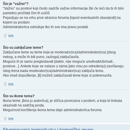
Što je “važno”?
“Važno” su postovi koji često sadrže važne informacije što će reći da bi ih bilo
pametno pročitati čim ih uočiš.
Pojavljuju se na vrhu prve stranice foruma [ispod eventualnih obavijesti] na
kojem su postani.
Administrator/ica određuje tko ih sve ima pravo postati.
Vrh
Što su zaključane teme?
Zaključane teme su teme koje je moderator(ica)/administrator(ica) [zbog
nekog, a može ih biti puno, razloga] zaključao/la.
Moguće ih je samo pregledavati [dakle, nije moguće uređivati/izbrisati...
postove...]. Ankete koje se nalaze u njima [ako nisu po određenju] završavaju
istog trena kada moderator(ica)/administrator(ica) zaključa temu.
Ako imaš dopuštenje, [ti] možeš zaključavati teme koje si pokrenuo/la.
Vrh
Što su ikone tema?
Ikona teme, [bira ju autor/ica], je sličica povezana s postom, a koja bi trebala
ukazivati na sadržaj posta.
Mogućnost korištenja ikona tema daje administrator/ica foruma.
Vrh
Stupnjevanje korisnika/ca i korisničke grupe