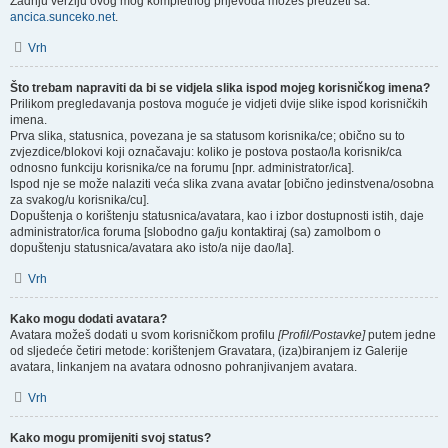
Zadnju verziju ovog mog kompletnog prijevoda možeš preuzeti sa:
ancica.sunceko.net
.
Vrh
Što trebam napraviti da bi se vidjela slika ispod mojeg korisničkog imena?
Prilikom pregledavanja postova moguće je vidjeti dvije slike ispod korisničkih
imena.
Prva slika, statusnica, povezana je sa statusom korisnika/ce; obično su to
zvjezdice/blokovi koji označavaju: koliko je postova postao/la korisnik/ca
odnosno funkciju korisnika/ce na forumu [npr. administrator/ica].
Ispod nje se može nalaziti veća slika zvana avatar [obično jedinstvena/osobna
za svakog/u korisnika/cu].
Dopuštenja o korištenju statusnica/avatara, kao i izbor dostupnosti istih, daje
administrator/ica foruma [slobodno ga/ju kontaktiraj (sa) zamolbom o
dopuštenju statusnica/avatara ako isto/a nije dao/la].
Vrh
Kako mogu dodati avatara?
Avatara možeš dodati u svom korisničkom profilu
[Profil/Postavke]
putem jedne
od sljedeće četiri metode: korištenjem Gravatara, (iza)biranjem iz Galerije
avatara, linkanjem na avatara odnosno pohranjivanjem avatara.
Vrh
Kako mogu promijeniti svoj status?