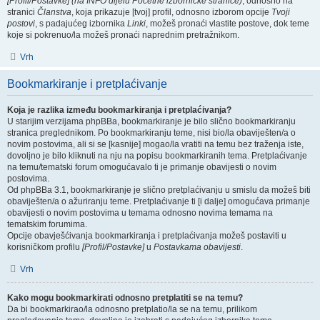
[Profil/Postavke] (na INFO dijelu Početne izborničke stranice)
, odnosno na
stranici
Članstva
, koja prikazuje [tvoj] profil, odnosno izborom opcije
Tvoji
postovi
, s padajućeg izbornika
Linki
, možeš pronaći vlastite postove, dok teme
koje si pokrenuo/la možeš pronaći naprednim pretražnikom.
Vrh
Bookmarkiranje i pretplaćivanje
Koja je razlika između bookmarkiranja i pretplaćivanja?
U starijim verzijama phpBBa, bookmarkiranje je bilo slično bookmarkiranju
stranica preglednikom. Po bookmarkiranju teme, nisi bio/la obaviješten/a o
novim postovima, ali si se [kasnije] mogao/la vratiti na temu bez traženja iste,
dovoljno je bilo kliknuti na nju na popisu bookmarkiranih tema. Pretplaćivanje
na temu/tematski forum omogućavalo ti je primanje obavijesti o novim
postovima.
Od phpBBa 3.1, bookmarkiranje je slično pretplaćivanju u smislu da možeš biti
obaviješten/a o ažuriranju teme. Pretplaćivanje ti [i dalje] omogućava primanje
obavijesti o novim postovima u temama odnosno novima temama na
tematskim forumima.
Opcije obavješćivanja bookmarkiranja i pretplaćivanja možeš postaviti u
korisničkom profilu
[Profil/Postavke]
u
Postavkama obavijesti
.
Vrh
Kako mogu bookmarkirati odnosno pretplatiti se na temu?
Da bi bookmarkirao/la odnosno pretplatio/la se na temu, prilikom