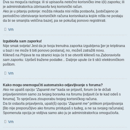
Dva su moguća razloga: ili si upisao/la
netočno
korisničko ime i(li) zaporku; ili
je administrator/ica
izbrisao/la
tvoj korisnički račun.
Ako je u pitanju potonje: možda nikada nisi ništa postao/la, [uobičajeno je
periodično izbrisivanje korisničkih računa korisnika/ca koji/e ništa ne postaju
da bi se smanjila veličina baze], pa se pokušaj ponovo registrirati.
Vrh
Izgubio/la sam zaporku!
Nije smak svijeta! Jest da je tvoja trenutna zaporka izgubljena [jer je kriptirana
u bazi i ne može ti biti ponovo poslana], no, možeš zatražiti novu.
Klikneš na
Prijava
te na stranici koja će ti se otvoriti klikneš na
Zaboravio/la
sam zaporku
. Upišeš tražene podatke... Daljnje upute će ti stići elektroničkom
poštom.
Vrh
Kako mogu onemogućiti automatsko odjavljivanje s foruma?
Ako ne upališ opciju
“Zapamti me”
kada se prijaviš, forum će te držati
prijavljenim/om samo za tvojeg boravka na forumu [odjavit će te kad odeš s
foruma]. To sprječava zlouporabu tvojeg korisničkog računa.
Da bi ostao/la prijavljen/a, upali(š) opciju
“Zapamti me”
prilikom prijavljivanja
[što nije preporučljivo ako forumu pristupaš s tuđeg, a ne sa svojeg računala].
Spomenuta opcija je vidljiva samo ako ju je administrator/ica omogućio/la.
Vrh