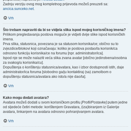
Zadnju verziju ovog mog kompletnog prijevoda možeš preuzeti sa:
ancica.sunceko.net
.
Vrh
Što trebam napraviti da bi se vidjela slika ispod mojeg korisničkog imena?
Prilikom pregledavanja postova moguće je vidjeti dvije slike ispod korisničkih
imena.
Prva slika, statusnica, povezana je sa statusom korisnika/ce; obično su to
zvjezdice/blokovi koji označavaju: koliko je postova postao/la korisnik/ca
odnosno funkciju korisnika/ce na forumu [npr. administrator/ica].
Ispod nje se može nalaziti veća slika zvana avatar [obično jedinstvena/osobna
za svakog/u korisnika/cu].
Dopuštenja o korištenju statusnica/avatara, kao i izbor dostupnosti istih, daje
administrator/ica foruma [slobodno ga/ju kontaktiraj (sa) zamolbom o
dopuštenju statusnica/avatara ako isto/a nije dao/la].
Vrh
Kako mogu dodati avatara?
Avatara možeš dodati u svom korisničkom profilu
[Profil/Postavke]
putem jedne
od sljedeće četiri metode: korištenjem Gravatara, (iza)biranjem iz Galerije
avatara, linkanjem na avatara odnosno pohranjivanjem avatara.
Vrh