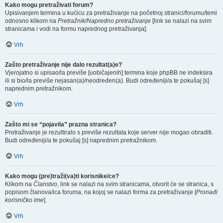
Kako mogu pretraživati forum?
Upisivanjem termina u kućicu za pretraživanje na početnoj stranici/forumu/temi
odnosno klikom na
Pretražnik/Napredno pretraživanje
[link se nalazi na svim
stranicama i vodi na formu naprednog pretraživanja].
Vrh
Zašto pretraživanje nije dalo rezultat(a)e?
Vjerojatno si upisao/la previše [uobičajenih] termina koje phpBB ne indeksira
ili si bio/la previše nejasan(a)/neodređen(a). Budi određeniji/a te pokušaj [s]
naprednim pretražnikom.
Vrh
Zašto mi se “pojavila” prazna stranica?
Pretraživanje je rezultiralo s previše rezultata koje server nije mogao obraditi.
Budi određeniji/a te pokušaj [s] naprednim pretražnikom.
Vrh
Kako mogu (pre)traži(va)ti korisnike/ce?
Klikom na
Članstvo
, link se nalazi na svim stranicama, otvorit će se stranica, s
popisom članova/ica foruma, na kojoj se nalazi forma za pretraživanje [
Pronađi
korisničko ime
].
Vrh