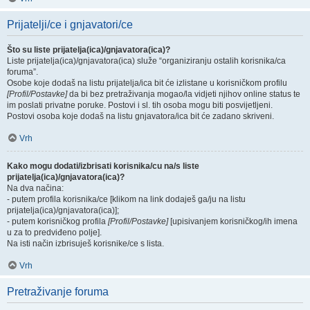
Prijatelji/ce i gnjavatori/ce
Što su liste prijatelja(ica)/gnjavatora(ica)?
Liste prijatelja(ica)/gnjavatora(ica) služe “organiziranju ostalih korisnika/ca
foruma”.
Osobe koje dodaš na listu prijatelja/ica bit će izlistane u korisničkom profilu
[Profil/Postavke]
da bi bez pretraživanja mogao/la vidjeti njihov online status te
im poslati privatne poruke. Postovi i sl. tih osoba mogu biti posvijetljeni.
Postovi osoba koje dodaš na listu gnjavatora/ica bit će zadano skriveni.
Vrh
Kako mogu dodati/izbrisati korisnika/cu na/s liste
prijatelja(ica)/gnjavatora(ica)?
Na dva načina:
- putem profila korisnika/ce [klikom na link dodaješ ga/ju na listu
prijatelja(ica)/gnjavatora(ica)];
- putem korisničkog profila
[Profil/Postavke]
[upisivanjem korisničkog/ih imena
u za to predviđeno polje].
Na isti način izbrisuješ korisnike/ce s lista.
Vrh
Pretraživanje foruma