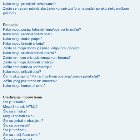
Kako mogu promijeniti svoj status?
Zašto se trebam prijaviti ako želim korisniku/ci foruma poslati poruku elektroničkom
poštom?
Postanje
Kako mogu postati [objaviti] temu/post na forum(u)?
Kako mogu urediti/izbrisati post?
Kako mogu dodati potpis?
Kako mogu kreirati anketu?
Zašto ne mogu dodati još [više] odgovora [opcija]?
Kako mogu urediti/izbrisati anketu?
Zašto ne mogu pristupiti tematskom forumu?
Zašto ne mogu dodavati privitke?
Zašto sam dobio/la upozorenje?
Kako mogu prijaviti post?
Čemu služi gumb “Pohrani” prilikom postanja/pisanja poruke(a)?
Zašto [moj] post treba biti odobren?
Kako mogu bumpirati temu?
Uređivanje i tipovi tema
Što je BBKod?
Mogu li koristiti HTML?
Što su smajlići?
Mogu li postati slike?
Što su globalne obavijesti?
Što su obavijesti?
Što je “važno”?
Što su zaključane teme?
Što su ikone tema?