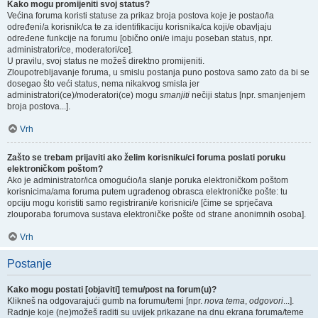
Kako mogu promijeniti svoj status?
Većina foruma koristi statuse za prikaz broja postova koje je postao/la
određeni/a korisnik/ca te za identifikaciju korisnika/ca koji/e obavljaju
određene funkcije na forumu [obično oni/e imaju poseban status, npr.
administratori/ce, moderatori/ce].
U pravilu, svoj status ne možeš direktno promijeniti.
Zloupotrebljavanje foruma, u smislu postanja puno postova samo zato da bi se
dosegao što veći status, nema nikakvog smisla jer
administratori(ce)/moderatori(ce) mogu
smanjiti
nečiji status [npr. smanjenjem
broja postova...].
Vrh
Zašto se trebam prijaviti ako želim korisniku/ci foruma poslati poruku
elektroničkom poštom?
Ako je administrator/ica omogućio/la slanje poruka elektroničkom poštom
korisnicima/ama foruma putem ugrađenog obrasca elektroničke pošte: tu
opciju mogu koristiti samo registrirani/e korisnici/e [čime se sprječava
zlouporaba forumova sustava elektroničke pošte od strane anonimnih osoba].
Vrh
Postanje
Kako mogu postati [objaviti] temu/post na forum(u)?
Klikneš na odgovarajući gumb na forumu/temi [npr.
nova tema
,
odgovori
...].
Radnje koje (ne)možeš raditi su uvijek prikazane na dnu ekrana foruma/teme