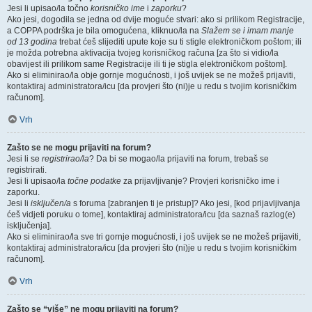
Jesi li upisao/la točno
korisničko ime
i
zaporku
?
Ako jesi, dogodila se jedna od dvije moguće stvari: ako si prilikom Registracije,
a COPPA podrška je bila omogućena, kliknuo/la na
Slažem se i imam manje
od 13 godina
trebat ćeš slijediti upute koje su ti stigle elektroničkom poštom; ili
je možda potrebna aktivacija tvojeg korisničkog računa [za što si vidio/la
obavijest ili prilikom same Registracije ili ti je stigla elektroničkom poštom].
Ako si eliminirao/la obje gornje mogućnosti, i još uvijek se ne možeš prijaviti,
kontaktiraj administratora/icu [da provjeri što (ni)je u redu s tvojim korisničkim
računom].
Vrh
Zašto se ne mogu prijaviti na forum?
Jesi li se
registrirao/la
? Da bi se mogao/la prijaviti na forum, trebaš se
registrirati.
Jesi li upisao/la
točne podatke
za prijavljivanje? Provjeri korisničko ime i
zaporku.
Jesi li
isključen/a
s foruma [zabranjen ti je pristup]? Ako jesi, [kod prijavljivanja
ćeš vidjeti poruku o tome], kontaktiraj administratora/icu [da saznaš razlog(e)
isključenja].
Ako si eliminirao/la sve tri gornje mogućnosti, i još uvijek se ne možeš prijaviti,
kontaktiraj administratora/icu [da provjeri što (ni)je u redu s tvojim korisničkim
računom].
Vrh
Zašto se “više” ne mogu prijaviti na forum?