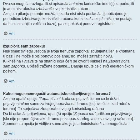
Dva su moguća razloga: ili si upisao/la
netočno
korisničko ime i(li) zaporku; ili
je administrator/ica
izbrisao/la
tvoj korisnički račun.
Ako je u pitanju potonje: možda nikada nisi ništa postao/la, [uobičajeno je
periodično izbrisivanje korisničkih računa korisnika/ca koji/e ništa ne postaju
da bi se smanjila veličina baze], pa se pokušaj ponovo registrirati.
Vrh
Izgubio/la sam zaporku!
Nije smak svijeta! Jest da je tvoja trenutna zaporka izgubljena [jer je kriptirana
u bazi i ne može ti biti ponovo poslana], no, možeš zatražiti novu.
Klikneš na
Prijava
te na stranici koja će ti se otvoriti klikneš na
Zaboravio/la
sam zaporku
. Upišeš tražene podatke... Daljnje upute će ti stići elektroničkom
poštom.
Vrh
Kako mogu onemogućiti automatsko odjavljivanje s foruma?
Ako ne upališ opciju
“Zapamti me”
kada se prijaviš, forum će te držati
prijavljenim/om samo za tvojeg boravka na forumu [odjavit će te kad odeš s
foruma]. To sprječava zlouporabu tvojeg korisničkog računa.
Da bi ostao/la prijavljen/a, upali(š) opciju
“Zapamti me”
prilikom prijavljivanja
[što nije preporučljivo ako forumu pristupaš s tuđeg, a ne sa svojeg računala].
Spomenuta opcija je vidljiva samo ako ju je administrator/ica omogućio/la.
Vrh