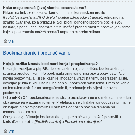
Kako mogu pronaći [sve] vlastite postove/teme?
Klikom na link
Tvoji postovi
, koji se nalazi u korisničkom profilu
[Profil/Postavke] (na INFO dijelu Početne izborničke stranice)
, odnosno na
stranici
Članstva
, koja prikazuje [tvoj] profil, odnosno izborom opcije
Tvoji
postovi
, s padajućeg izbornika
Linki
, možeš pronaći vlastite postove, dok teme
koje si pokrenuo/la možeš pronaći naprednim pretražnikom.
Vrh
Bookmarkiranje i pretplaćivanje
Koja je razlika između bookmarkiranja i pretplaćivanja?
U starijim verzijama phpBBa, bookmarkiranje je bilo slično bookmarkiranju
stranica preglednikom. Po bookmarkiranju teme, nisi bio/la obaviješten/a o
novim postovima, ali si se [kasnije] mogao/la vratiti na temu bez traženja iste,
dovoljno je bilo kliknuti na nju na popisu bookmarkiranih tema. Pretplaćivanje
na temu/tematski forum omogućavalo ti je primanje obavijesti o novim
postovima.
Od phpBBa 3.1, bookmarkiranje je slično pretplaćivanju u smislu da možeš biti
obaviješten/a o ažuriranju teme. Pretplaćivanje ti [i dalje] omogućava primanje
obavijesti o novim postovima u temama odnosno novima temama na
tematskim forumima.
Opcije obavješćivanja bookmarkiranja i pretplaćivanja možeš postaviti u
korisničkom profilu
[Profil/Postavke]
u
Postavkama obavijesti
.
Vrh