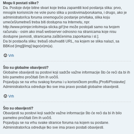
Mogu li postati slike?
Da. Postoje dvije bitne stvari koje treba zapamtiti kod postanja slika: prvo,
mnogi/e korisnici/e ne vole puno slika u postovima/porukama, i drugo, ako je
administrator/ica foruma onemogućio postanje privitaka, slika koju
umećeš/umetneš treba biti dostupna na Internetu, npr.
http://www.primjer.info/moja-slicka.gif [ne može postojati samo na tvojem
računalu - osim ako imaš webserver odnosno na stranicama koje nisu
dostupne javnosti, stranicama zaštićenima zaporkama i sl.].
Da bi postao/la sliku: trebaš obuhvatiti URL, na kojem se slika nalazi, sa
BBKod [img][/img] tago(vi)m(a).
Vrh
Što su globalne obavijesti?
Globalne obavijesti su postovi koji sadrže važne informacije što će reći da bi ih
bilo pametno pročitati čim ih uočiš.
Pojavljuju se na vrhu svakog foruma i u korisničkom profilu
[Profil/Postavke]
.
Administrator/ica određuje tko sve ima pravo postati globalne obavijesti.
Vrh
Što su obavijesti?
Obavijesti su postovi koji sadrže važne informacije što će reći da bi ih bilo
pametno pročitati čim ih uočiš.
Pojavljuju se na vrhu svake stranice foruma na kojem su postane.
Administrator/ica određuje tko sve ima pravo postati obavijesti.