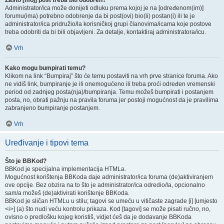
Zašto [moj] post treba biti odobren?
Administrator/ica može donijeti odluku prema kojoj je na [određenom(im)]
forumu(ima) potrebno odobrenje da bi post(ovi) bio(li) postan(i) ili te je
administrator/ica pridružio/la korisničkoj grupi članovima/icama koje postove
treba odobriti da bi bili objavljeni. Za detalje, kontaktiraj administratora/icu.
Vrh
Kako mogu bumpirati temu?
Klikom na link “Bumpiraj” što će temu postaviti na vrh prve stranice foruma. Ako
ne vidiš link, bumpiranje je ili onemogućeno ili treba proći određen vremenski
period od zadnjeg posta(nja)/bumpiranja. Temu možeš bumpirati i postanjem
posta, no, obrati pažnju na pravila foruma jer postoji mogućnost da je pravilima
zabranjeno bumpiranje postanjem.
Vrh
Uređivanje i tipovi tema
Što je BBKod?
BBKod je specijalna implementacija HTMLa.
Mogućnost korištenja BBKoda daje administrator/ica foruma (de)aktiviranjem
ove opcije. Bez obzira na to što je administrator/ica odredio/la, opcionalno
sam/a možeš (de)aktivirati korištenje BBKoda.
BBKod je sličan HTMLu u stilu; tagovi se umeću u vitičaste zagrade [i] [umjesto
<i>] (a) što nudi veću kontrolu prikaza. Kod [tagovi] se može pisati ručno, no,
ovisno o predlošku kojeg koristiš, vidjet ćeš da je dodavanje BBKoda