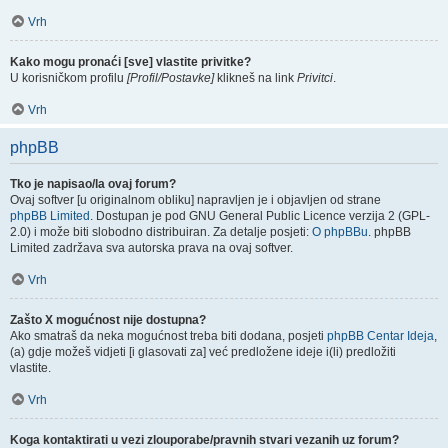
Vrh
Kako mogu pronaći [sve] vlastite privitke?
U korisničkom profilu
[Profil/Postavke]
klikneš na link
Privitci
.
Vrh
phpBB
Tko je napisao/la ovaj forum?
Ovaj softver [u originalnom obliku] napravljen je i objavljen od strane
phpBB Limited
. Dostupan je pod GNU General Public Licence verzija 2 (GPL-
2.0) i može biti slobodno distribuiran. Za detalje posjeti:
O phpBBu
. phpBB
Limited zadržava sva autorska prava na ovaj softver.
Vrh
Zašto X mogućnost nije dostupna?
Ako smatraš da neka mogućnost treba biti dodana, posjeti
phpBB Centar Ideja
,
(a) gdje možeš vidjeti [i glasovati za] već predložene ideje i(li) predložiti
vlastite.
Vrh
Koga kontaktirati u vezi zlouporabe/pravnih stvari vezanih uz forum?