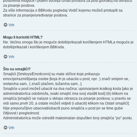
postovima moguće i putem sučelja iznad prostora za post [poruku] na obrascu
za pisanje postova.
Za više informacija o BBKodu pogledaj Vodič kojemu možeš pristupiti sa
stranice za pisanje/uređivanje postova.
Vrh
Mogu li koristiti HTML?
Ne. Većinu onoga što je moguće dobiti/prikazati korištenjem HTMLa moguće je
dobiti/prikazati i korištenjem BBKoda.
Vrh
Što su smajlići?
Smajlići [Smileys/Emoticons] su male sličice koje
prikazuju
emocije/razmišljanja osobe [koja ih je
ubacila
u post, npr. :) znači smijem se,
sretan/na sam, :( znači plačem, tužan/na sam...].
Smajliće u post možeš
ubaciti
na dva načina: upisivanjem kratkog koda [ako je
administrator/ica odobrio/la, svaki smajlić ima svoj vlastiti kod] i(li) klikom na
smajlića [smajlići se nalaze u sklopu obrasca za pisanje postova; u pravilu se
vidi samo
prvih
20, a ostale možeš vidjeti (i
ubaciti
) klikom na
Ostali smajlići
].
Nije preporučljivo ubacivati/ubaciti puno smajlića u post jer se time gube
čitljivost i preglednost.
Administrator/ica može odrediti maksimalan dopušten broj smajlića “po” postu.
Vrh