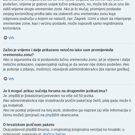
podešen, vrijeme je gotovo uvijek točno prikazano, no, može biti da je ono što
vidiš vrijeme
druge vremenske zone
. Ako je to slučaj, promijeni postavke
svojeg korisničkog profila tako da izabereš onu vremensku zonu koja
odgovara području u kojem se nalaziš, npr. Zagreb. Uzmi u obzir da mijenjanje
vremenske zone, kao i većinu postavki, može napraviti samo registrirani/a
korisnik/ca.
Vrh
Zašto je vrijeme i dalje prikazano netočno iako sam promijenio/la
vremensku zonu?
Ako si siguran/na da si postavio/la točnu
vremensku zonu
, ali je vrijeme i dalje
netočno prikazano, najvjerojatniji razlog je da server nije dobro podešen. Ako
je potonje u pitanju, molim(o), obavijesti administratora/icu [da ispravi grešku].
Vrh
Je li moguć prikaz sučelja foruma na drugom/im jeziku/cima?
Je. phpBB je [lokaliziran] preveden na više od 50 jezika.
Ako administrator/ica
nije instalirao/la
jezični paket koji želiš, pitaj ga/ju može li
ga instalirati.
Ako ne postoji prijevod na tvoj jezik, slobodno ga napravi (a) više informacija o
čemu možeš (pro)naći na
phpBB
® stranicama.
O hrvatskom jezičnom paketu
Ovaj prijevod phpBB foruma, s engleskog [originalna verzija] na hrvatski, u
potpunosti, napravila je:
Ančica Sečan
.