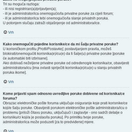
Tri su moguća razloga:
- ili nisi registriran(a)/prijavljen(a);
- ili je administrator/ica onemogućio/la privatne poruke za cijeli forum;
- ili je administrator/ica tebi onemogućio/la slanje privatnih poruka.
U potonjem slučaju zatraži objašnjenje od administratora/ice.
Vrh
Kako onemogućiti pojedine korisnike/ce da mi šalju privatne poruke?
U korisničkom profilu
[Profil/Postavke]
, postavljanjem pravila, možeš
blokirati/onemogućiti korisnika(e)/cu(e) da ti šalje(u) privatne poruke [poruke
će automatski biti izbrisane].
Ako dobivaš neželjene privatne poruke od određenog/e korisnika/ce, obavijesti
administratora/icu [ima ovlasti spriječiti korisnika(e)/cu(e) u slanju privatnih
poruka ikome].
Vrh
Kome prijaviti spam odnosno uvredljive poruke dobivene od korisnika/ce
foruma?
Obrazac elektroničke pošte foruma uključuje osiguranje koje prati korisnike/ce
koji/e šalju poruke. Obavijesti porukom elektroničke pošte administratora/icu o
problemu [priloži čitavu poruku, uključujući i zaglavlje - ono sadrži detalje o
korisniku/ci koji/a je poslao/la poruku]. Po primitku tvoje poruke,
administrator/ica može poduzeti [za to predviđene] mjere.
Vrh