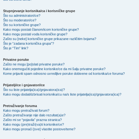
Stupnjevanje korisnika/ca i korisničke grupe
Što su administratori/ce?
Što su moderatori/ce?
Što su korisničke grupe?
Kako mogu postati članom/icom korisničke grupe?
Kako mogu postati vođa korisničke grupe?
Zašto su [neke] korisničke grupe prikazane različitim bojama?
Što je “zadana korisnička grupa”?
Što je “Tim” link?
Privatne poruke
Zašto ne mogu [po]slati privatne poruke?
Kako onemogućiti pojedine korisnike/ce da mi šalju privatne poruke?
Kome prijaviti spam odnosno uvredljive poruke dobivene od korisnika/ce foruma?
Prijatelji/ce i gnjavatori/ce
Što su liste prijatelja(ica)/gnjavatora(ica)?
Kako mogu dodati/izbrisati korisnika/cu na/s liste prijatelja(ica)/gnjavatora(ica)?
Pretraživanje foruma
Kako mogu pretraživati forum?
Zašto pretraživanje nije dalo rezultat(a)e?
Zašto mi se “pojavila” prazna stranica?
Kako mogu (pre)traži(va)ti korisnike/ce?
Kako mogu pronaći [sve] vlastite postove/teme?