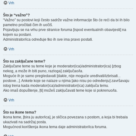
Vrh
Što je “važno”?
“Važno” su postovi koji često sadrže važne informacije što će reći da bi ih bilo
pametno pročitati čim ih uočiš.
Pojavljuju se na vrhu prve stranice foruma [ispod eventualnih obavijesti] na
kojem su postani.
Administrator/ica određuje tko ih sve ima pravo postati.
Vrh
Što su zaključane teme?
Zaključane teme su teme koje je moderator(ica)/administrator(ica) [zbog
nekog, a može ih biti puno, razloga] zaključao/la.
Moguće ih je samo pregledavati [dakle, nije moguće uređivati/izbrisati...
postove...]. Ankete koje se nalaze u njima [ako nisu po određenju] završavaju
istog trena kada moderator(ica)/administrator(ica) zaključa temu.
Ako imaš dopuštenje, [ti] možeš zaključavati teme koje si pokrenuo/la.
Vrh
Što su ikone tema?
Ikona teme, [bira ju autor/ica], je sličica povezana s postom, a koja bi trebala
ukazivati na sadržaj posta.
Mogućnost korištenja ikona tema daje administrator/ica foruma.