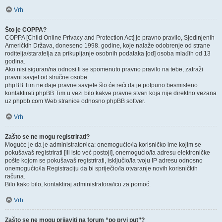
Vrh
Što je COPPA?
COPPA [Child Online Privacy and Protection Act] je pravno pravilo, Sjedinjenih
Američkih Država, doneseno 1998. godine, koje nalaže odobrenje od strane
roditelja/staratelja za prikupljanje osobnih podataka [od] osoba mlađih od 13
godina.
Ako nisi siguran/na odnosi li se spomenuto pravno pravilo na tebe, zatraži
pravni savjet od stručne osobe.
phpBB Tim ne daje pravne savjete što će reći da je potpuno besmisleno
kontaktirati phpBB Tim u vezi bilo kakve pravne stvari koja nije direktno vezana
uz phpbb.com Web stranice odnosno phpBB softver.
Vrh
Zašto se ne mogu registrirati?
Moguće je da je administrator/ica: onemogućio/la korisničko ime kojim se
pokušavaš registrirati [ili isto već postoji], onemogućio/la adresu elektroničke
pošte kojom se pokušavaš registrirati, isključio/la tvoju IP adresu odnosno
onemogućio/la Registraciju da bi spriječio/la otvaranje novih korisničkih
računa.
Bilo kako bilo, kontaktiraj administratora/icu za pomoć.
Vrh
Zašto se ne mogu prijaviti na forum “po prvi put”?