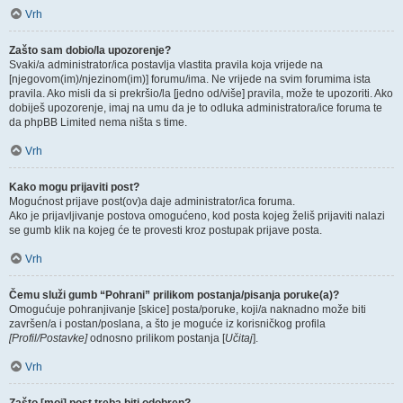
Vrh
Zašto sam dobio/la upozorenje?
Svaki/a administrator/ica postavlja vlastita pravila koja vrijede na
[njegovom(im)/njezinom(im)] forumu/ima. Ne vrijede na svim forumima ista
pravila. Ako misli da si prekršio/la [jedno od/više] pravila, može te upozoriti. Ako
dobiješ upozorenje, imaj na umu da je to odluka administratora/ice foruma te
da phpBB Limited nema ništa s time.
Vrh
Kako mogu prijaviti post?
Mogućnost prijave post(ov)a daje administrator/ica foruma.
Ako je prijavljivanje postova omogućeno, kod posta kojeg želiš prijaviti nalazi
se gumb klik na kojeg će te provesti kroz postupak prijave posta.
Vrh
Čemu služi gumb “Pohrani” prilikom postanja/pisanja poruke(a)?
Omogućuje pohranjivanje [skice] posta/poruke, koji/a naknadno može biti
završen/a i postan/poslana, a što je moguće iz korisničkog profila
[Profil/Postavke]
odnosno prilikom postanja [
Učitaj
].
Vrh