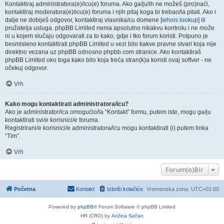
Kontaktiraj administratora(e)/icu(e) foruma. Ako ga/ju/ih ne možeš (pro)naći,
kontaktiraj moderatora(e)/icu(e) foruma i njih pitaj koga bi trebao/la pitati. Ako i
dalje ne dobiješ odgovor, kontaktiraj vlasnika/cu domene [
whois lookup
] ili
pružatelja usluga. phpBB Limited nema apsolutno nikakvu kontrolu i ne može
ni u kojem slučaju odgovarati za to kako, gdje i tko forum koristi. Potpuno je
besmisleno kontaktirati phpBB Limited u vezi bilo kakve pravne stvari koja nije
direktno vezana uz phpBB odnosno phpbb.com stranice. Ako kontaktiraš
phpBB Limited oko toga kako bilo koja treća stran(k)a koristi ovaj softver - ne
očekuj odgovor.
Vrh
Kako mogu kontaktirati administratora/icu?
Ako je administrator/ica omogućio/la “Kontakt” formu, putem iste, mogu ga/ju
kontaktirati svi/e korisnici/e foruma.
Registrirani/e korisnici/e administratora/icu mogu kontaktirati (i) putem linka
“Tim”.
Vrh
Forum(o)Bir
Početna
Kontakt
Izbriši kolačiće
Vremenska zona:
UTC+01:00
Powered by
phpBB
® Forum Software © phpBB Limited
HR (CRO) by
Ančica Sečan