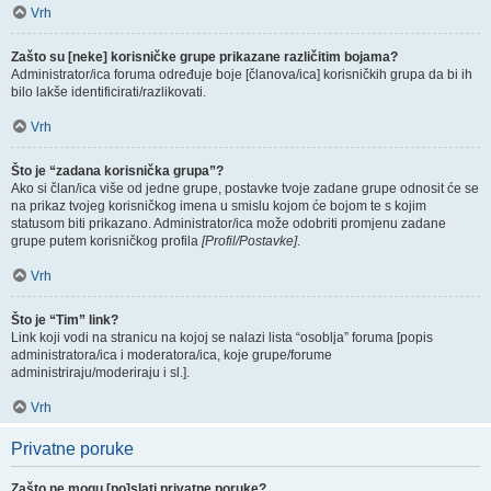
Vrh
Zašto su [neke] korisničke grupe prikazane različitim bojama?
Administrator/ica foruma određuje boje [članova/ica] korisničkih grupa da bi ih
bilo lakše identificirati/razlikovati.
Vrh
Što je “zadana korisnička grupa”?
Ako si član/ica više od jedne grupe, postavke tvoje zadane grupe odnosit će se
na prikaz tvojeg korisničkog imena u smislu kojom će bojom te s kojim
statusom biti prikazano. Administrator/ica može odobriti promjenu zadane
grupe putem korisničkog profila
[Profil/Postavke]
.
Vrh
Što je “Tim” link?
Link koji vodi na stranicu na kojoj se nalazi lista “osoblja” foruma [popis
administratora/ica i moderatora/ica, koje grupe/forume
administriraju/moderiraju i sl.].
Vrh
Privatne poruke
Zašto ne mogu [po]slati privatne poruke?