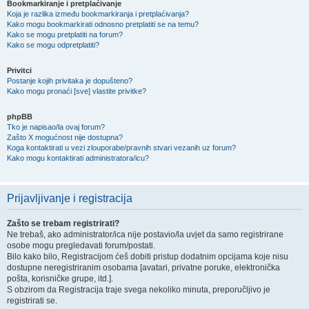
Bookmarkiranje i pretplaćivanje
Koja je razlika između bookmarkiranja i pretplaćivanja?
Kako mogu bookmarkirati odnosno pretplatiti se na temu?
Kako se mogu pretplatiti na forum?
Kako se mogu odpretplatiti?
Privitci
Postanje kojih privitaka je dopušteno?
Kako mogu pronaći [sve] vlastite privitke?
phpBB
Tko je napisao/la ovaj forum?
Zašto X mogućnost nije dostupna?
Koga kontaktirati u vezi zlouporabe/pravnih stvari vezanih uz forum?
Kako mogu kontaktirati administratora/icu?
Prijavljivanje i registracija
Zašto se trebam registrirati?
Ne trebaš, ako administrator/ica nije postavio/la uvjet da samo registrirane
osobe mogu pregledavati forum/postati.
Bilo kako bilo, Registracijom ćeš dobiti pristup dodatnim opcijama koje nisu
dostupne neregistriranim osobama [avatari, privatne poruke, elektronička
pošta, korisničke grupe, itd.].
S obzirom da Registracija traje svega nekoliko minuta, preporučljivo je
registrirati se.