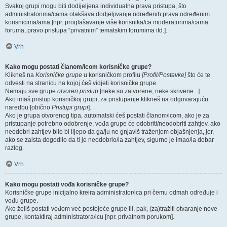
Svakoj grupi mogu biti dodijeljena individualna prava pristupa, što
administratorima/cama olakšava dodjeljivanje određenih prava određenim
korisnicima/ama [npr. proglašavanje više korisnika/ca moderatorima/cama
foruma, pravo pristupa “privatnim” tematskim forumima itd.].
Vrh
Kako mogu postati članom/icom korisničke grupe?
Klikneš na
Korisničke grupe
u korisničkom profilu
[Profil/Postavke]
što će te
odvesti na stranicu na kojoj ćeš vidjeti korisničke grupe.
Nemaju sve grupe
otvoren pristup
[neke su zatvorene, neke skrivene...].
Ako imaš pristup korisničkoj grupi, za pristupanje klikneš na odgovarajuću
naredbu [obično
Pristupi grupi
].
Ako je grupa otvorenog tipa, automatski ćeš postati članom/icom, ako je za
pristupanje potrebno odobrenje, vođa grupe će odobriti/neodobriti zahtjev, ako
neodobri zahtjev bilo bi lijepo da ga/ju ne gnjaviš traženjem objašnjenja, jer,
ako se zaista dogodilo da ti je neodobrio/la zahtjev, sigurno je imao/la dobar
razlog.
Vrh
Kako mogu postati vođa korisničke grupe?
Korisničke grupe inicijalno kreira administrator/ica pri čemu odmah određuje i
vođu grupe.
Ako želiš postati vođom već postojeće grupe ili, pak, (za)tražiti otvaranje nove
grupe, kontaktiraj administratora/icu [npr. privatnom porukom].