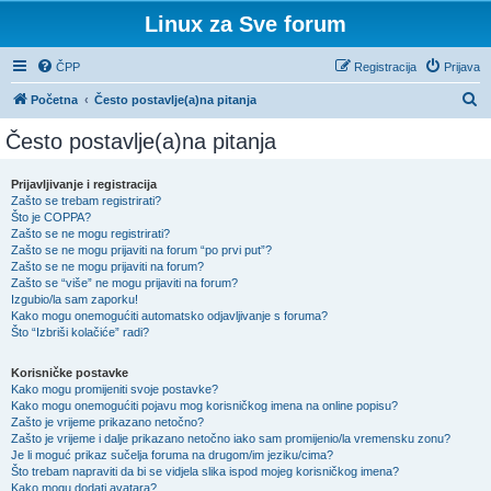
Linux za Sve forum
ČPP
Registracija
Prijava
P
Početna
Često postavlje(a)na pitanja
r
Često postavlje(a)na pitanja
e
t
Prijavljivanje i registracija
Zašto se trebam registrirati?
r
Što je COPPA?
a
Zašto se ne mogu registrirati?
Zašto se ne mogu prijaviti na forum “po prvi put”?
ž
Zašto se ne mogu prijaviti na forum?
Zašto se “više” ne mogu prijaviti na forum?
n
Izgubio/la sam zaporku!
i
Kako mogu onemogućiti automatsko odjavljivanje s foruma?
Što “Izbriši kolačiće” radi?
k
Korisničke postavke
Kako mogu promijeniti svoje postavke?
Kako mogu onemogućiti pojavu mog korisničkog imena na online popisu?
Zašto je vrijeme prikazano netočno?
Zašto je vrijeme i dalje prikazano netočno iako sam promijenio/la vremensku zonu?
Je li moguć prikaz sučelja foruma na drugom/im jeziku/cima?
Što trebam napraviti da bi se vidjela slika ispod mojeg korisničkog imena?
Kako mogu dodati avatara?