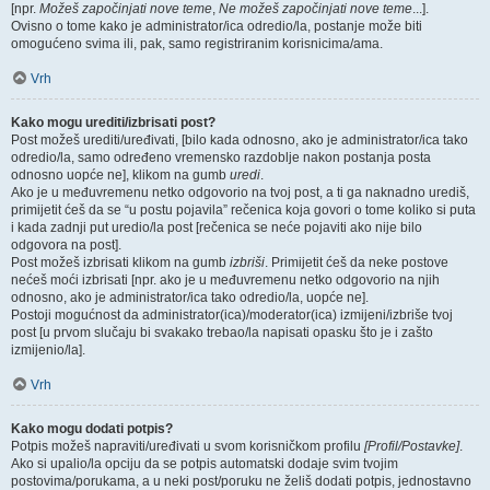
[npr.
Možeš započinjati nove teme
,
Ne možeš započinjati nove teme
...].
Ovisno o tome kako je administrator/ica odredio/la, postanje može biti
omogućeno svima ili, pak, samo registriranim korisnicima/ama.
Vrh
Kako mogu urediti/izbrisati post?
Post možeš urediti/uređivati, [bilo kada odnosno, ako je administrator/ica tako
odredio/la, samo određeno vremensko razdoblje nakon postanja posta
odnosno uopće ne], klikom na gumb
uredi
.
Ako je u međuvremenu netko odgovorio na tvoj post, a ti ga naknadno urediš,
primijetit ćeš da se “u postu pojavila” rečenica koja govori o tome koliko si puta
i kada zadnji put uredio/la post [rečenica se neće pojaviti ako nije bilo
odgovora na post].
Post možeš izbrisati klikom na gumb
izbriši
. Primijetit ćeš da neke postove
nećeš moći izbrisati [npr. ako je u međuvremenu netko odgovorio na njih
odnosno, ako je administrator/ica tako odredio/la, uopće ne].
Postoji mogućnost da administrator(ica)/moderator(ica) izmijeni/izbriše tvoj
post [u prvom slučaju bi svakako trebao/la napisati opasku što je i zašto
izmijenio/la].
Vrh
Kako mogu dodati potpis?
Potpis možeš napraviti/uređivati u svom korisničkom profilu
[Profil/Postavke]
.
Ako si upalio/la opciju da se potpis automatski dodaje svim tvojim
postovima/porukama, a u neki post/poruku ne želiš dodati potpis, jednostavno