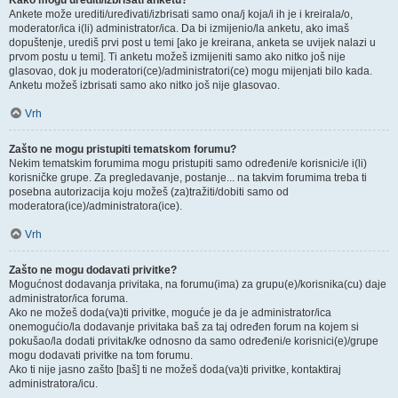
Kako mogu urediti/izbrisati anketu?
Ankete može urediti/uređivati/izbrisati samo ona/j koja/i ih je i kreirala/o,
moderator/ica i(li) administrator/ica. Da bi izmijenio/la anketu, ako imaš
dopuštenje, urediš prvi post u temi [ako je kreirana, anketa se uvijek nalazi u
prvom postu u temi]. Ti anketu možeš izmijeniti samo ako nitko još nije
glasovao, dok ju moderatori(ce)/administratori(ce) mogu mijenjati bilo kada.
Anketu možeš izbrisati samo ako nitko još nije glasovao.
Vrh
Zašto ne mogu pristupiti tematskom forumu?
Nekim tematskim forumima mogu pristupiti samo određeni/e korisnici/e i(li)
korisničke grupe. Za pregledavanje, postanje... na takvim forumima treba ti
posebna autorizacija koju možeš (za)tražiti/dobiti samo od
moderatora(ice)/administratora(ice).
Vrh
Zašto ne mogu dodavati privitke?
Mogućnost dodavanja privitaka, na forumu(ima) za grupu(e)/korisnika(cu) daje
administrator/ica foruma.
Ako ne možeš doda(va)ti privitke, moguće je da je administrator/ica
onemogućio/la dodavanje privitaka baš za taj određen forum na kojem si
pokušao/la dodati privitak/ke odnosno da samo određeni/e korisnici(e)/grupe
mogu dodavati privitke na tom forumu.
Ako ti nije jasno zašto [baš] ti ne možeš doda(va)ti privitke, kontaktiraj
administratora/icu.