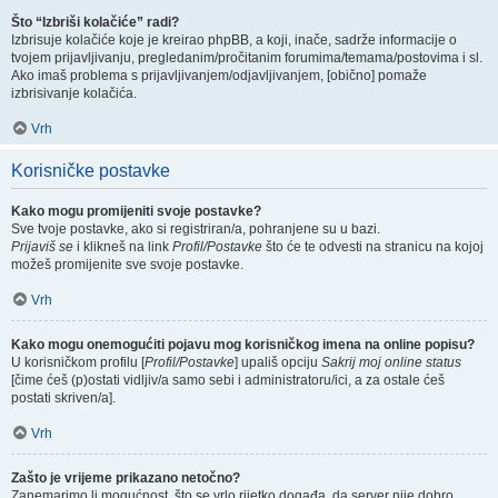
Što “Izbriši kolačiće” radi?
Izbrisuje kolačiće koje je kreirao phpBB, a koji, inače, sadrže informacije o
tvojem prijavljivanju, pregledanim/pročitanim forumima/temama/postovima i sl.
Ako imaš problema s prijavljivanjem/odjavljivanjem, [obično] pomaže
izbrisivanje kolačića.
Vrh
Korisničke postavke
Kako mogu promijeniti svoje postavke?
Sve tvoje postavke, ako si registriran/a, pohranjene su u bazi.
Prijaviš se
i klikneš na link
Profil/Postavke
što će te odvesti na stranicu na kojoj
možeš promijenite sve svoje postavke.
Vrh
Kako mogu onemogućiti pojavu mog korisničkog imena na online popisu?
U korisničkom profilu [
Profil/Postavke
] upališ opciju
Sakrij moj online status
[čime ćeš (p)ostati vidljiv/a samo sebi i administratoru/ici, a za ostale ćeš
postati skriven/a].
Vrh
Zašto je vrijeme prikazano netočno?
Zanemarimo li mogućnost, što se vrlo rijetko događa, da server nije dobro