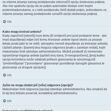
za vrijeme pisanja samog posta/poruke odoznačiš opciju dodavanja potpisa.
Ako nisi upalio/la opciju da se potpis automatski dodaje svim tvojim
postovima/porukama, a u neki post/poruku želiš dodati potpis, jednostavno za
vrijeme pisanja samog posta/poruke označiš opciju dodavanja potpisa.
Vrh
Kako mogu kreirati anketu?
Kada započneš [otvoriš] novu temu [ili izmijeniš prvi post postojeće teme - ako
imaš dopuštenje] vidjet ćeš formu
Kreiranje ankete
ispod okvira za pisanje
teksta posta [ako to ne vidiš, vjerojatno nemaš dopuštenje za kreiranje anketa].
Upišeš pitanje i [barem] dva moguća odgovora [svaki u zaseban redak], kojih
maksimalan limit određuje administrator/ica. Možeš postaviti (i) vremensko
ograničenje trajanja ankete [upišeš broj dana; 0=neograničeno], [broj] koliko
opcija korisnik/ca može odabrati prilikom glasovanja te o(ne)mogućiti
“predomišljanje” [“ponovljeno” glasovanje (poništenje danog/ih glasa/ova te
glasovanje za drugu/e opciju/e)].
Vrh
Zašto ne mogu dodati još [više] odgovora [opcija]?
Maksimalan limit odgovora [opcija] određuje administrator/ica. Ako smatraš da
bi taj broj trebalo povećati, kontaktiraj administratora/icu.
Vrh