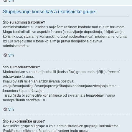
Vrh
Stupnjevanje korisnika/ca i korisničke grupe
Što su administratori/ce?
Administratori/ce su osobe s najvišom razinom kontrole nad cijelim forumom.
Mogu kontrolirati sve aspekte foruma [postavljanje dopuštenja, isključivanje
korisnika/ca, stvaranje korisničkih grupa/moderatora(ica), moderiranje foruma
itd.], [a sve] ovisno o tome koja im je prava dodijelio/la glavni/a
administrator/ica.
Vrh
Što su moderatori/ce?
Moderatori/ce su osobe [osoba ili (korisnička) grupa osoba] čiji je
“posao”
održavanje foruma.
Imaju ovlasti mijenjanja/izbrisivanja postova,
zaključavanja/otključavanja/premještanja/izbrisivanja/razdvajanja tema u
forumima koje održavaju.
Tu su (i) da bi spriječili/e korisnike/ce od skretanja s tema/objavljivanja
nedopuštenih sadržaja i sl.
Vrh
Što su korisničke grupe?
Korisničke grupe su grupe u koje administratori/ce grupiraju korisnike/ce.
Svaki/a korisnik/ca može pripadati većem broju grupa.