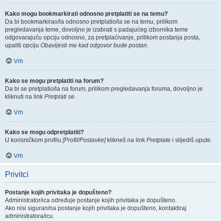
Kako mogu bookmarkirati odnosno pretplatiti se na temu?
Da bi bookmarkirao/la odnosno pretplatio/la se na temu, prilikom
pregledavanja teme, dovoljno je izabrati s padajućeg izbornika teme
odgovarajuću opciju odnosno, za pretplaćivanje, prilikom postanja posta,
upaliti opciju
Obavijesti me kad odgovor bude postan
.
Vrh
Kako se mogu pretplatiti na forum?
Da bi se pretplatio/la na forum, prilikom pregledavanja foruma, dovoljno je
kliknuti na link
Pretplati se
.
Vrh
Kako se mogu odpretplatiti?
U korisničkom profilu
[Profil/Postavke]
klikneš na link
Pretplate
i slijediš upute.
Vrh
Privitci
Postanje kojih privitaka je dopušteno?
Administrator/ica određuje postanje kojih privitaka je dopušteno.
Ako nisi siguran/na postanje kojih privitaka je dopušteno, kontaktiraj
administratora/icu.