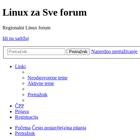
Linux za Sve forum
Regionalni Linux forum
Idi na sadržaj
Napredno pretraživanje
Pretražnik
Linki
Neodgovorene teme
Aktivne teme
Pretražnik
ČPP
Prijava
Registracija
Početna
Često postavlje(a)na pitanja
Pretražnik