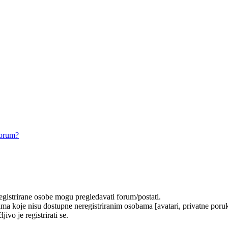
forum?
registrirane osobe mogu pregledavati forum/postati.
ma koje nisu dostupne neregistriranim osobama [avatari, privatne poruke
ivo je registrirati se.