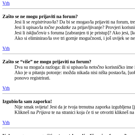
Vrh
Zašto se ne mogu prijaviti na forum?
Jesi li se
registrirao/la
? Da bi se mogao/la prijaviti na forum, treb
Jesi li upisao/la
točne podatke
za prijavljivanje? Provjeri korisn
Jesi li
isključen/a
s foruma [zabranjen ti je pristup]? Ako jesi, [k
Ako si eliminirao/la sve tri gornje mogućnosti, i još uvijek se n
Vrh
Zašto se “više” ne mogu prijaviti na forum?
Dva su moguća razloga: ili si upisao/la
netočno
korisničko ime i(
Ako je u pitanju potonje: možda nikada nisi ništa postao/la, [uob
ponovo registrirati.
Vrh
Izgubio/la sam zaporku!
Nije smak svijeta! Jest da je tvoja trenutna zaporka izgubljena [j
Klikneš na
Prijava
te na stranici koja će ti se otvoriti klikneš n
Vrh