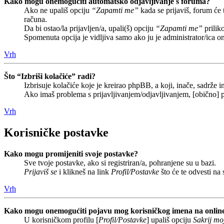
Kako mogu onemogućiti automatsko odjavljivanje s foruma?
Ako ne upališ opciju
“Zapamti me”
kada se prijaviš, forum će
računa.
Da bi ostao/la prijavljen/a, upali(š) opciju
“Zapamti me”
prilik
Spomenuta opcija je vidljiva samo ako ju je administrator/ica o
Vrh
Što “Izbriši kolačiće” radi?
Izbrisuje kolačiće koje je kreirao phpBB, a koji, inače, sadrže
Ako imaš problema s prijavljivanjem/odjavljivanjem, [obično] p
Vrh
Korisničke postavke
Kako mogu promijeniti svoje postavke?
Sve tvoje postavke, ako si registriran/a, pohranjene su u bazi.
Prijaviš se
i klikneš na link
Profil/Postavke
što će te odvesti na
Vrh
Kako mogu onemogućiti pojavu mog korisničkog imena na onlin
U korisničkom profilu [
Profil/Postavke
] upališ opciju
Sakrij moj