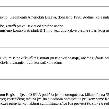
ilo, Sjedinjenih Američkih Država, doneseno 1998. godine, koje nalaže 
be, zatraži pravni savjet od stručne osobe.
esmisleno kontaktirati phpBB Tim u vezi bilo kakve pravne stvari koj
kojim se pokušavaš registrirati [ili isto već postoji], onemogućio/la adr
čio/la otvaranje novih korisničkih računa.
likom Registracije, a COPPA podrška je bila omogućena, kliknuo/la na
S
eg korisničkog računa [za što si vidio/la obavijest ili prilikom same Regi
ožeš prijaviti, kontaktiraj administratora/icu [da provjeri što (ni)je u 