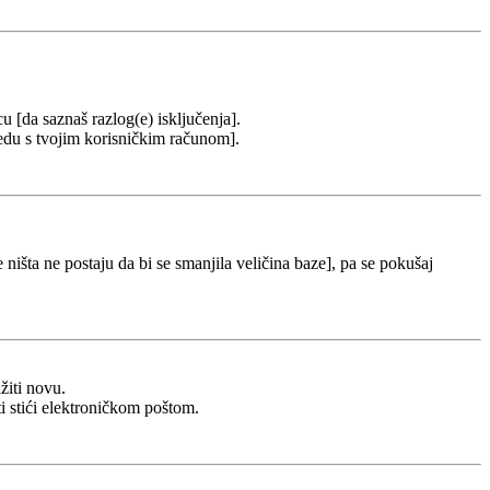
cu [da saznaš razlog(e) isključenja].
u redu s tvojim korisničkim računom].
 ništa ne postaju da bi se smanjila veličina baze], pa se pokušaj
žiti novu.
ti stići elektroničkom poštom.