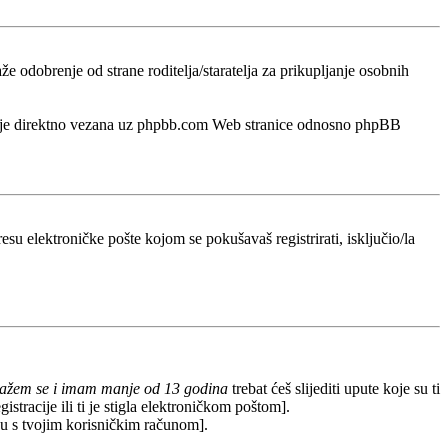
odobrenje od strane roditelja/staratelja za prikupljanje osobnih
a nije direktno vezana uz phpbb.com Web stranice odnosno phpBB
esu elektroničke pošte kojom se pokušavaš registrirati, isključio/la
lažem se i imam manje od 13 godina
trebat ćeš slijediti upute koje su ti
stracije ili ti je stigla elektroničkom poštom].
redu s tvojim korisničkim računom].