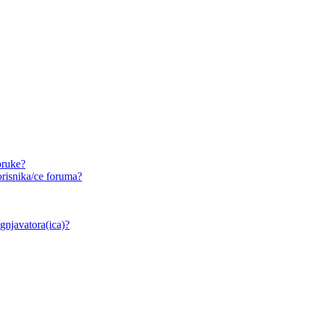
oruke?
risnika/ce foruma?
/gnjavatora(ica)?