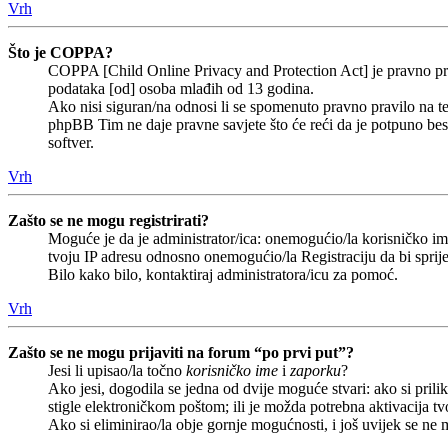
Vrh
Što je COPPA?
COPPA [Child Online Privacy and Protection Act] je pravno prav
podataka [od] osoba mlađih od 13 godina.
Ako nisi siguran/na odnosi li se spomenuto pravno pravilo na te
phpBB Tim ne daje pravne savjete što će reći da je potpuno b
softver.
Vrh
Zašto se ne mogu registrirati?
Moguće je da je administrator/ica: onemogućio/la korisničko ime 
tvoju IP adresu odnosno onemogućio/la Registraciju da bi sprije
Bilo kako bilo, kontaktiraj administratora/icu za pomoć.
Vrh
Zašto se ne mogu prijaviti na forum “po prvi put”?
Jesi li upisao/la točno
korisničko ime
i
zaporku
?
Ako jesi, dogodila se jedna od dvije moguće stvari: ako si pri
stigle elektroničkom poštom; ili je možda potrebna aktivacija tvoj
Ako si eliminirao/la obje gornje mogućnosti, i još uvijek se ne m