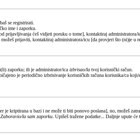
aš se registrirati.
ičko ime i zaporku.
od prijavljivanja ćeš vidjeti poruku o tome], kontaktiraj administratora/i
e možeš prijaviti, kontaktiraj administratora/icu [da provjeri što (ni)je 
li) zaporku; ili je administrator/ica
izbrisao/la
tvoj korisnički račun.
ičajeno je periodično izbrisivanje korisničkih računa korisnika/ca koji/e
er je kriptirana u bazi i ne može ti biti ponovo poslana], no, možeš zatra
a
Zaboravio/la sam zaporku
. Upišeš tražene podatke... Daljnje upute će 