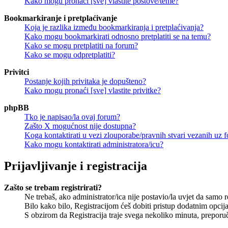
Kako mogu pronaći [sve] vlastite postove/teme?
Bookmarkiranje i pretplaćivanje
Koja je razlika između bookmarkiranja i pretplaćivanja?
Kako mogu bookmarkirati odnosno pretplatiti se na temu?
Kako se mogu pretplatiti na forum?
Kako se mogu odpretplatiti?
Privitci
Postanje kojih privitaka je dopušteno?
Kako mogu pronaći [sve] vlastite privitke?
phpBB
Tko je napisao/la ovaj forum?
Zašto X mogućnost nije dostupna?
Koga kontaktirati u vezi zlouporabe/pravnih stvari vezanih uz 
Kako mogu kontaktirati administratora/icu?
Prijavljivanje i registracija
Zašto se trebam registrirati?
Ne trebaš, ako administrator/ica nije postavio/la uvjet da samo 
Bilo kako bilo, Registracijom ćeš dobiti pristup dodatnim opcija
S obzirom da Registracija traje svega nekoliko minuta, preporučlj