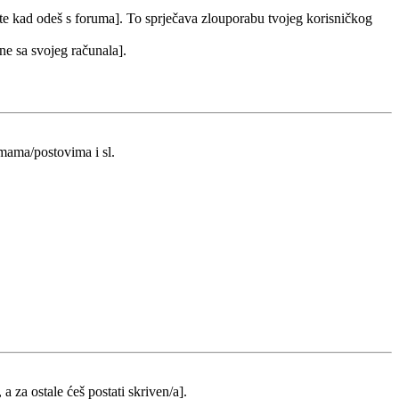
 te kad odeš s foruma]. To sprječava zlouporabu tvojeg korisničkog
 ne sa svojeg računala].
emama/postovima i sl.
 a za ostale ćeš postati skriven/a].