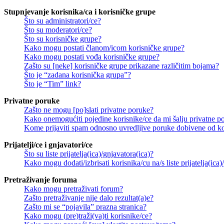
Stupnjevanje korisnika/ca i korisničke grupe
Što su administratori/ce?
Što su moderatori/ce?
Što su korisničke grupe?
Kako mogu postati članom/icom korisničke grupe?
Kako mogu postati vođa korisničke grupe?
Zašto su [neke] korisničke grupe prikazane različitim bojama?
Što je “zadana korisnička grupa”?
Što je “Tim” link?
Privatne poruke
Zašto ne mogu [po]slati privatne poruke?
Kako onemogućiti pojedine korisnike/ce da mi šalju privatne p
Kome prijaviti spam odnosno uvredljive poruke dobivene od ko
Prijatelji/ce i gnjavatori/ce
Što su liste prijatelja(ica)/gnjavatora(ica)?
Kako mogu dodati/izbrisati korisnika/cu na/s liste prijatelja(ica)
Pretraživanje foruma
Kako mogu pretraživati forum?
Zašto pretraživanje nije dalo rezultat(a)e?
Zašto mi se “pojavila” prazna stranica?
Kako mogu (pre)traži(va)ti korisnike/ce?