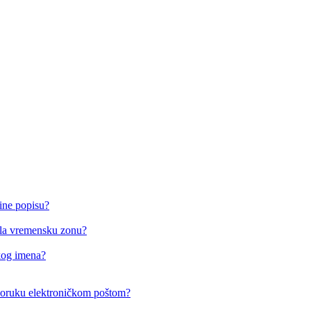
ine popisu?
o/la vremensku zonu?
čkog imena?
i poruku elektroničkom poštom?