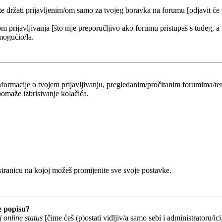
 te držati prijavljenim/om samo za tvojeg boravka na forumu [odjavit će
om prijavljivanja [što nije preporučljivo ako forumu pristupaš s tuđeg, a
mogućio/la.
 informacije o tvojem prijavljivanju, pregledanim/pročitanim forumima/t
omaže izbrisivanje kolačića.
 stranicu na kojoj možeš promijenite sve svoje postavke.
e popisu?
 online status
[čime ćeš (p)ostati vidljiv/a samo sebi i administratoru/ici,