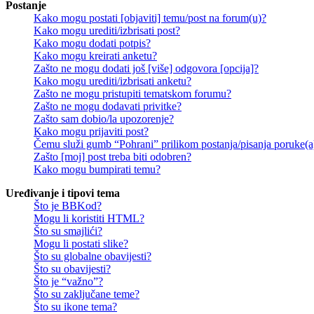
Postanje
Kako mogu postati [objaviti] temu/post na forum(u)?
Kako mogu urediti/izbrisati post?
Kako mogu dodati potpis?
Kako mogu kreirati anketu?
Zašto ne mogu dodati još [više] odgovora [opcija]?
Kako mogu urediti/izbrisati anketu?
Zašto ne mogu pristupiti tematskom forumu?
Zašto ne mogu dodavati privitke?
Zašto sam dobio/la upozorenje?
Kako mogu prijaviti post?
Čemu služi gumb “Pohrani” prilikom postanja/pisanja poruke(a
Zašto [moj] post treba biti odobren?
Kako mogu bumpirati temu?
Uređivanje i tipovi tema
Što je BBKod?
Mogu li koristiti HTML?
Što su smajlići?
Mogu li postati slike?
Što su globalne obavijesti?
Što su obavijesti?
Što je “važno”?
Što su zaključane teme?
Što su ikone tema?