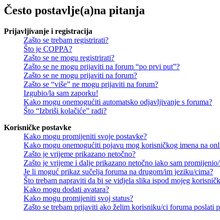
Često postavlje(a)na pitanja
Prijavljivanje i registracija
Zašto se trebam registrirati?
Što je COPPA?
Zašto se ne mogu registrirati?
Zašto se ne mogu prijaviti na forum “po prvi put”?
Zašto se ne mogu prijaviti na forum?
Zašto se “više” ne mogu prijaviti na forum?
Izgubio/la sam zaporku!
Kako mogu onemogućiti automatsko odjavljivanje s foruma?
Što “Izbriši kolačiće” radi?
Korisničke postavke
Kako mogu promijeniti svoje postavke?
Kako mogu onemogućiti pojavu mog korisničkog imena na onl
Zašto je vrijeme prikazano netočno?
Zašto je vrijeme i dalje prikazano netočno iako sam promijeni
Je li moguć prikaz sučelja foruma na drugom/im jeziku/cima?
Što trebam napraviti da bi se vidjela slika ispod mojeg korisni
Kako mogu dodati avatara?
Kako mogu promijeniti svoj status?
Zašto se trebam prijaviti ako želim korisniku/ci foruma poslat