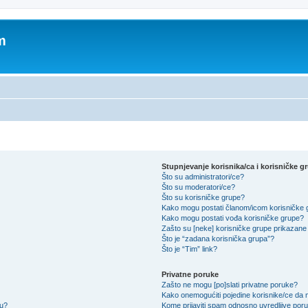
m
Stupnjevanje korisnika/ca i korisničke g
Što su administratori/ce?
Što su moderatori/ce?
Što su korisničke grupe?
Kako mogu postati članom/icom korisničke
Kako mogu postati vođa korisničke grupe?
Zašto su [neke] korisničke grupe prikazane 
Što je “zadana korisnička grupa”?
Što je “Tim” link?
Privatne poruke
Zašto ne mogu [po]slati privatne poruke?
Kako onemogućiti pojedine korisnike/ce da m
su?
Kome prijaviti spam odnosno uvredljive por