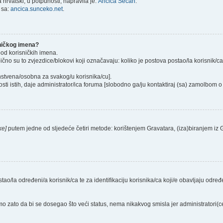
hrvatski, u potpunosti, napravila je:
Ančica Sečan
.
 sa:
ancica.sunceko.net
.
sničkog imena?
pod korisničkih imena.
ično su to zvjezdice/blokovi koji označavaju: koliko je postova postao/la korisnik/c
instvena/osobna za svakog/u korisnika/cu].
sti istih, daje administrator/ica foruma [slobodno ga/ju kontaktiraj (sa) zamolbom o 
ke]
putem jedne od sljedeće četiri metode: korištenjem Gravatara, (iza)biranjem iz
stao/la određeni/a korisnik/ca te za identifikaciju korisnika/ca koji/e obavljaju odr
o zato da bi se dosegao što veći status, nema nikakvog smisla jer administratori