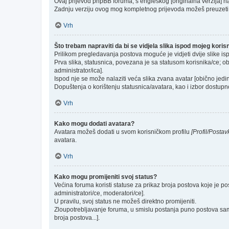
Ovaj prijevod phpBB foruma, s engleskog [originalna verzija] na 
Zadnju verziju ovog mog kompletnog prijevoda možeš preuzeti
Vrh
Što trebam napraviti da bi se vidjela slika ispod mojeg kori
Prilikom pregledavanja postova moguće je vidjeti dvije slike is
Prva slika, statusnica, povezana je sa statusom korisnika/ce; ob
administrator/ica].
Ispod nje se može nalaziti veća slika zvana avatar [obično jed
Dopuštenja o korištenju statusnica/avatara, kao i izbor dostupno
Vrh
Kako mogu dodati avatara?
Avatara možeš dodati u svom korisničkom profilu
[Profil/Postav
avatara.
Vrh
Kako mogu promijeniti svoj status?
Većina foruma koristi statuse za prikaz broja postova koje je po
administratori/ce, moderatori/ce].
U pravilu, svoj status ne možeš direktno promijeniti.
Zloupotrebljavanje foruma, u smislu postanja puno postova sam
broja postova...].