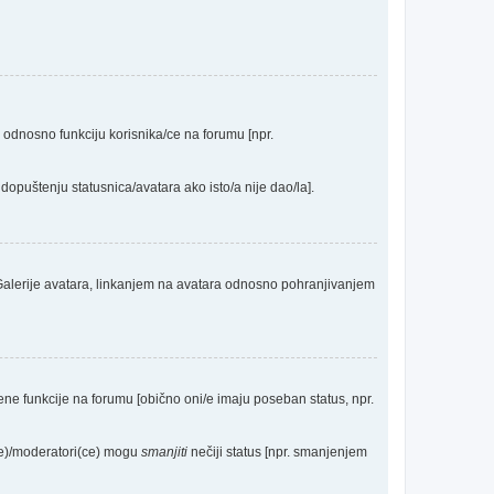
a odnosno funkciju korisnika/ce na forumu [npr.
dopuštenju statusnica/avatara ako isto/a nije dao/la].
 Galerije avatara, linkanjem na avatara odnosno pohranjivanjem
eđene funkcije na forumu [obično oni/e imaju poseban status, npr.
(ce)/moderatori(ce) mogu
smanjiti
nečiji status [npr. smanjenjem