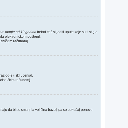
mam manje od 13 godina
trebat ćeš slijediti upute koje su ti stigle
tigla elektroničkom poštom].
orisničkim računom].
razlog(e) isključenja].
 korisničkim računom].
postaju da bi se smanjila veličina baze], pa se pokušaj ponovo