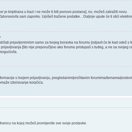
er je kriptirana u bazi i ne može ti biti ponovo poslana], no, možeš zatražiti novu.
Zaboravio/la sam zaporku
. Upišeš tražene podatke... Daljnje upute će ti stići elekt
?
 držati prijavljenim/om samo za tvojeg boravka na forumu [odjavit će te kad odeš s
 prijavljivanja [što nije preporučljivo ako forumu pristupaš s tuđeg, a ne sa svojeg r
mogućio/la.
informacije o tvojem prijavljivanju, pregledanim/pročitanim forumima/temama/postovi
omaže izbrisivanje kolačića.
stranicu na kojoj možeš promijenite sve svoje postavke.