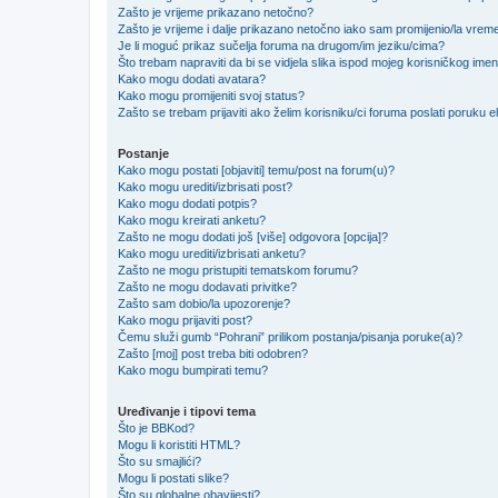
Zašto je vrijeme prikazano netočno?
Zašto je vrijeme i dalje prikazano netočno iako sam promijenio/la vre
Je li moguć prikaz sučelja foruma na drugom/im jeziku/cima?
Što trebam napraviti da bi se vidjela slika ispod mojeg korisničkog ime
Kako mogu dodati avatara?
Kako mogu promijeniti svoj status?
Zašto se trebam prijaviti ako želim korisniku/ci foruma poslati poruku
Postanje
Kako mogu postati [objaviti] temu/post na forum(u)?
Kako mogu urediti/izbrisati post?
Kako mogu dodati potpis?
Kako mogu kreirati anketu?
Zašto ne mogu dodati još [više] odgovora [opcija]?
Kako mogu urediti/izbrisati anketu?
Zašto ne mogu pristupiti tematskom forumu?
Zašto ne mogu dodavati privitke?
Zašto sam dobio/la upozorenje?
Kako mogu prijaviti post?
Čemu služi gumb “Pohrani” prilikom postanja/pisanja poruke(a)?
Zašto [moj] post treba biti odobren?
Kako mogu bumpirati temu?
Uređivanje i tipovi tema
Što je BBKod?
Mogu li koristiti HTML?
Što su smajlići?
Mogu li postati slike?
Što su globalne obavijesti?