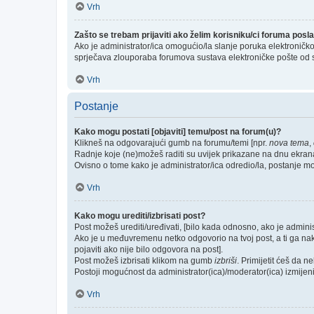
Vrh
Zašto se trebam prijaviti ako želim korisniku/ci foruma pos
Ako je administrator/ica omogućio/la slanje poruka elektroničk
sprječava zlouporaba forumova sustava elektroničke pošte od 
Vrh
Postanje
Kako mogu postati [objaviti] temu/post na forum(u)?
Klikneš na odgovarajući gumb na forumu/temi [npr.
nova tema
,
Radnje koje (ne)možeš raditi su uvijek prikazane na dnu ekran
Ovisno o tome kako je administrator/ica odredio/la, postanje m
Vrh
Kako mogu urediti/izbrisati post?
Post možeš urediti/uređivati, [bilo kada odnosno, ako je admi
Ako je u međuvremenu netko odgovorio na tvoj post, a ti ga nakna
pojaviti ako nije bilo odgovora na post].
Post možeš izbrisati klikom na gumb
izbriši
. Primijetit ćeš da 
Postoji mogućnost da administrator(ica)/moderator(ica) izmijeni/i
Vrh