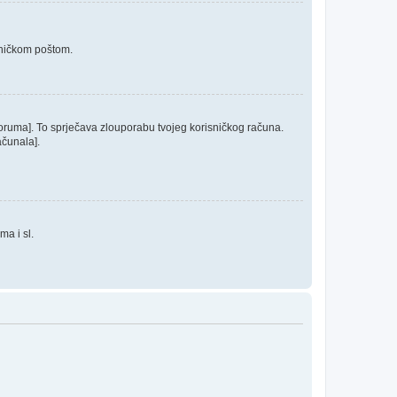
roničkom poštom.
 foruma]. To sprječava zlouporabu tvojeg korisničkog računa.
ačunala].
ma i sl.