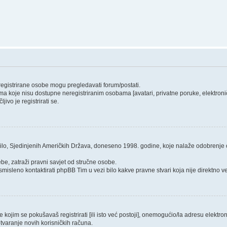
 registrirane osobe mogu pregledavati forum/postati.
ma koje nisu dostupne neregistriranim osobama [avatari, privatne poruke, elektroničk
ivo je registrirati se.
ilo, Sjedinjenih Američkih Država, doneseno 1998. godine, koje nalaže odobrenje od
be, zatraži pravni savjet od stručne osobe.
smisleno kontaktirati phpBB Tim u vezi bilo kakve pravne stvari koja nije direktn
ojim se pokušavaš registrirati [ili isto već postoji], onemogućio/la adresu elektroni
tvaranje novih korisničkih računa.