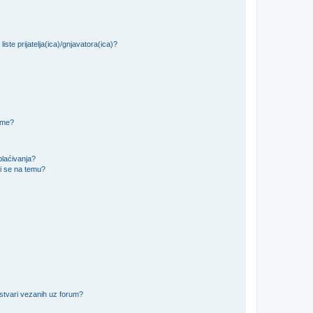
iste prijatelja(ica)/gnjavatora(ica)?
teme?
plaćivanja?
i se na temu?
 stvari vezanih uz forum?