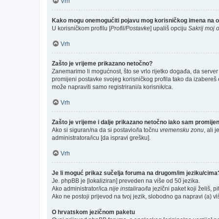
Vrh
Kako mogu onemogućiti pojavu mog korisničkog imena na o
U korisničkom profilu [
Profil/Postavke
] upališ opciju
Sakrij moj o
Vrh
Zašto je vrijeme prikazano netočno?
Zanemarimo li mogućnost, što se vrlo rijetko događa, da server 
promijeni postavke svojeg korisničkog profila tako da izabere
može napraviti samo registrirani/a korisnik/ca.
Vrh
Zašto je vrijeme i dalje prikazano netočno iako sam promij
Ako si siguran/na da si postavio/la točnu
vremensku zonu
, ali 
administratora/icu [da ispravi grešku].
Vrh
Je li moguć prikaz sučelja foruma na drugom/im jeziku/cima
Je. phpBB je [lokaliziran] preveden na više od 50 jezika.
Ako administrator/ica
nije instalirao/la
jezični paket koji želiš, pi
Ako ne postoji prijevod na tvoj jezik, slobodno ga napravi (a) 
O hrvatskom jezičnom paketu