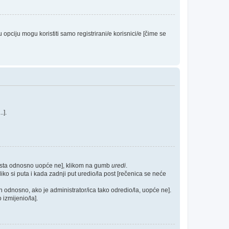
ciju mogu koristiti samo registrirani/e korisnici/e [čime se
...].
posta odnosno uopće ne], klikom na gumb
uredi
.
ko si puta i kada zadnji put uredio/la post [rečenica se neće
h odnosno, ako je administrator/ica tako odredio/la, uopće ne].
 izmijenio/la].