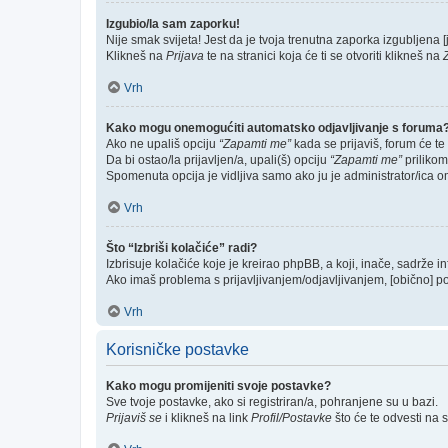
Izgubio/la sam zaporku!
Nije smak svijeta! Jest da je tvoja trenutna zaporka izgubljena [j
Klikneš na
Prijava
te na stranici koja će ti se otvoriti klikneš na
Vrh
Kako mogu onemogućiti automatsko odjavljivanje s foruma
Ako ne upališ opciju
“Zapamti me”
kada se prijaviš, forum će te
Da bi ostao/la prijavljen/a, upali(š) opciju
“Zapamti me”
prilikom
Spomenuta opcija je vidljiva samo ako ju je administrator/ica o
Vrh
Što “Izbriši kolačiće” radi?
Izbrisuje kolačiće koje je kreirao phpBB, a koji, inače, sadrže 
Ako imaš problema s prijavljivanjem/odjavljivanjem, [obično] p
Vrh
Korisničke postavke
Kako mogu promijeniti svoje postavke?
Sve tvoje postavke, ako si registriran/a, pohranjene su u bazi.
Prijaviš se
i klikneš na link
Profil/Postavke
što će te odvesti na 