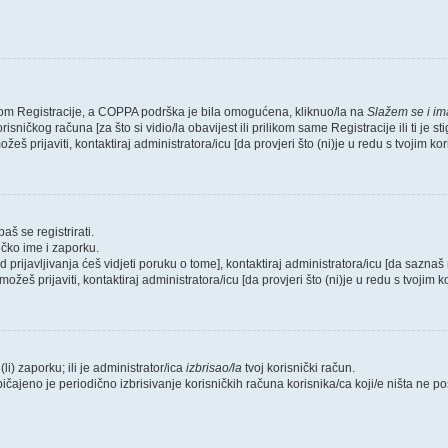
likom Registracije, a COPPA podrška je bila omogućena, kliknuo/la na
Slažem se i i
sničkog računa [za što si vidio/la obavijest ili prilikom same Registracije ili ti je s
žeš prijaviti, kontaktiraj administratora/icu [da provjeri što (ni)je u redu s tvojim k
aš se registrirati.
ičko ime i zaporku.
od prijavljivanja ćeš vidjeti poruku o tome], kontaktiraj administratora/icu [da saznaš 
možeš prijaviti, kontaktiraj administratora/icu [da provjeri što (ni)je u redu s tvojim
li) zaporku; ili je administrator/ica
izbrisao/la
tvoj korisnički račun.
bičajeno je periodično izbrisivanje korisničkih računa korisnika/ca koji/e ništa ne 