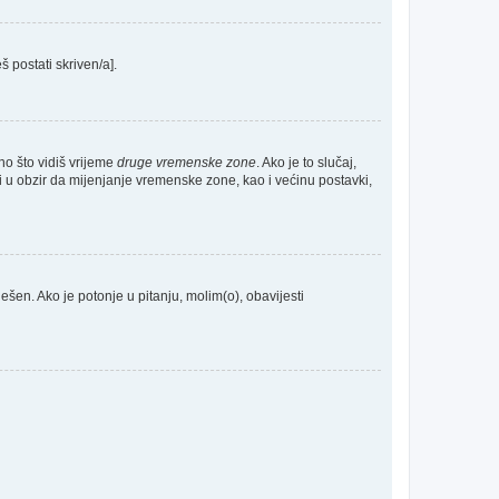
š postati skriven/a].
no što vidiš vrijeme
druge vremenske zone
. Ako je to slučaj,
 u obzir da mijenjanje vremenske zone, kao i većinu postavki,
odešen. Ako je potonje u pitanju, molim(o), obavijesti