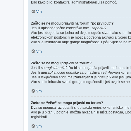
Bilo kako bilo, kontaktiraj administratora/icu za pomoć.
Vrh
Zašto se ne mogu prijaviti na forum “po prvi put”?
Jesi li upisao/la točno
korisničko ime
i
zaporku
?
Ako jesi, dogodila se jedna od dvije moguće stvari: ako si pri
elektroničkom poštom; ili je možda potrebna aktivacija tvojeg kori
Ako si eliminirao/la obje gornje mogućnosti, i još uvijek se ne mo
Vrh
Zašto se ne mogu prijaviti na forum?
Jesi li se
registrirao/la
? Da bi se mogao/la prijaviti na forum, treb
Jesi li upisao/la
točne podatke
za prijavljivanje? Provjeri korisn
Jesi li
isključen/a
s foruma [zabranjen ti je pristup]? Ako jesi, [k
Ako si eliminirao/la sve tri gornje mogućnosti, i još uvijek se ne 
Vrh
Zašto se “više” ne mogu prijaviti na forum?
Dva su moguća razloga: ili si upisao/la
netočno
korisničko ime i(
Ako je u pitanju potonje: možda nikada nisi ništa postao/la, [uo
registrirati.
Vrh