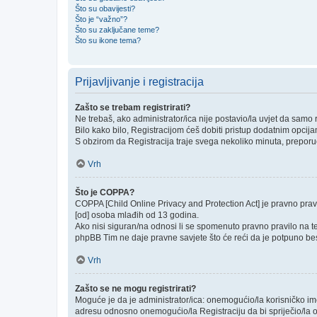
Što su obavijesti?
Što je “važno”?
Što su zaključane teme?
Što su ikone tema?
Prijavljivanje i registracija
Zašto se trebam registrirati?
Ne trebaš, ako administrator/ica nije postavio/la uvjet da samo
Bilo kako bilo, Registracijom ćeš dobiti pristup dodatnim opcija
S obzirom da Registracija traje svega nekoliko minuta, preporučlj
Vrh
Što je COPPA?
COPPA [Child Online Privacy and Protection Act] je pravno prav
[od] osoba mlađih od 13 godina.
Ako nisi siguran/na odnosi li se spomenuto pravno pravilo na te
phpBB Tim ne daje pravne savjete što će reći da je potpuno be
Vrh
Zašto se ne mogu registrirati?
Moguće je da je administrator/ica: onemogućio/la korisničko ime k
adresu odnosno onemogućio/la Registraciju da bi spriječio/la o