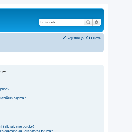
Pretražnik
Napredno pretraž
Registracija
Prijava
rupe
 grupe?
različitim bojama?
i šalju privatne poruke?
uke dobivene od korisnika/ce foruma?