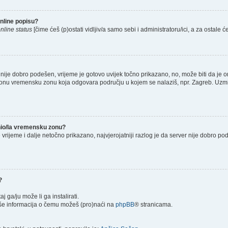
nline popisu?
nline status
[čime ćeš (p)ostati vidljiv/a samo sebi i administratoru/ici, a za ostale će
nije dobro podešen, vrijeme je gotovo uvijek točno prikazano, no, može biti da je o
š onu vremensku zonu koja odgovara području u kojem se nalaziš, npr. Zagreb. Uzmi
enio/la vremensku zonu?
je vrijeme i dalje netočno prikazano, najvjerojatniji razlog je da server nije dobro p
?
taj ga/ju može li ga instalirati.
više informacija o čemu možeš (pro)naći na
phpBB
® stranicama.