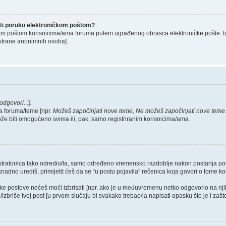
lati poruku elektroničkom poštom?
om poštom korisnicima/ama foruma putem ugrađenog obrasca elektroničke pošte: tu op
strane anonimnih osoba].
odgovori
...].
a foruma/teme [npr.
Možeš započinjati nove teme
,
Ne možeš započinjati nove teme
ože biti omogućeno svima ili, pak, samo registriranim korisnicima/ama.
nistrator/ica tako odredio/la, samo određeno vremensko razdoblje nakon postanja 
dno urediš, primijetit ćeš da se “u postu pojavila” rečenica koja govori o tome koli
neke postove nećeš moći izbrisati [npr. ako je u međuvremenu netko odgovorio na nji
zbriše tvoj post [u prvom slučaju bi svakako trebao/la napisati opasku što je i zašto