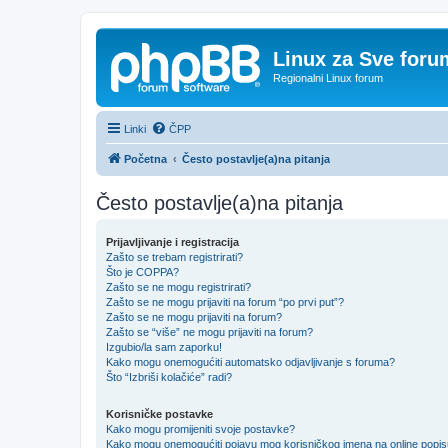
Linux za Sve foru
Regionalni Linux forum
Linki
ČPP
Početna
Često postavlje(a)na pitanja
Često postavlje(a)na pitanja
Prijavljivanje i registracija
Zašto se trebam registrirati?
Što je COPPA?
Zašto se ne mogu registrirati?
Zašto se ne mogu prijaviti na forum “po prvi put”?
Zašto se ne mogu prijaviti na forum?
Zašto se “više” ne mogu prijaviti na forum?
Izgubio/la sam zaporku!
Kako mogu onemogućiti automatsko odjavljivanje s foruma?
Što “Izbriši kolačiće” radi?
Korisničke postavke
Kako mogu promijeniti svoje postavke?
Kako mogu onemogućiti pojavu mog korisničkog imena na online popi