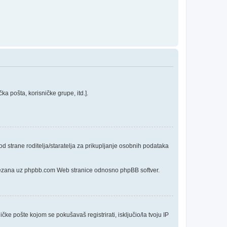
a pošta, korisničke grupe, itd.].
 strane roditelja/staratelja za prikupljanje osobnih podataka
o vezana uz phpbb.com Web stranice odnosno phpBB softver.
čke pošte kojom se pokušavaš registrirati, isključio/la tvoju IP