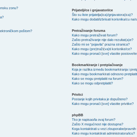
mensku zonu?
Prijatelji/ce i gnjavatori/ce
Što su liste prijatelja(ica)/gnjavatora(ica)?
na?
Kako mogu dodati/izbrisati korisnika/cu na/s l
Pretraživanje foruma
 elektroničkom poštom?
Kako mogu pretraživati forum?
Zašto pretraživanje nije dalo rezultat(a)e?
Zašto mi se “pojavila” prazna stranica?
Kako mogu (pre)traži(va)ti korisnike/ce?
Kako mogu pronaći [sve] vlastite postove/
Bookmarkiranje i pretplaćivanje
Koja je razlika između bookmarkiranja i pret
Kako mogu bookmarkirati odnosno pretplatit
Kako se mogu pretplatiti na forum?
Kako se mogu odpretplatiti?
Privitci
Postanje kojih privitaka je dopušteno?
Kako mogu pronaći [sve] vlastite privitke?
phpBB
Tko je napisao/la ovaj forum?
Zašto X mogućnost nije dostupna?
Koga kontaktirati u vezi zlouporabe/pravnih
Kako mogu kontaktirati administratora/icu?