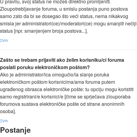
U pravilu, svoj status ne možeš direktno promijeniti.
Zloupotrebljavanje foruma, u smislu postanja puno postova
samo zato da bi se dosegao što veći status, nema nikakvog
smisla jer administratori(ce)/moderatori(ce) mogu
smanjiti
nečiji
status [npr. smanjenjem broja postova...].
Vrh
Zašto se trebam prijaviti ako želim korisniku/ci foruma
poslati poruku elektroničkom poštom?
Ako je administrator/ica omogućio/la slanje poruka
elektroničkom poštom korisnicima/ama foruma putem
ugrađenog obrasca elektroničke pošte: tu opciju mogu koristiti
samo registrirani/e korisnici/e [čime se sprječava zlouporaba
forumova sustava elektroničke pošte od strane anonimnih
osoba].
Vrh
Postanje