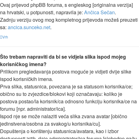
Ovaj prijevod phpBB foruma, s engleskog [originalna verzija]
na hrvatski, u potpunosti, napravila je:
Ančica Sečan
.
Zadnju verziju ovog mog kompletnog prijevoda možeš preuzeti
sa:
ancica.sunceko.net
.
Vrh
Što trebam napraviti da bi se vidjela slika ispod mojeg
korisničkog imena?
Prilikom pregledavanja postova moguće je vidjeti dvije slike
ispod korisničkih imena.
Prva slika, statusnica, povezana je sa statusom korisnika/ce;
obično su to zvjezdice/blokovi koji označavaju: koliko je
postova postao/la korisnik/ca odnosno funkciju korisnika/ce na
forumu [npr. administrator/ica].
Ispod nje se može nalaziti veća slika zvana avatar [obično
jedinstvena/osobna za svakog/u korisnika/cu].
Dopuštenja o korištenju statusnica/avatara, kao i izbor
dostupnosti istih, daje administrator/ica foruma [slobodno ga/ju