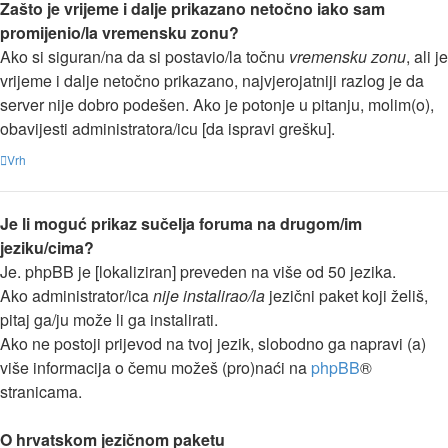
Zašto je vrijeme i dalje prikazano netočno iako sam
promijenio/la vremensku zonu?
Ako si siguran/na da si postavio/la točnu
vremensku zonu
, ali je
vrijeme i dalje netočno prikazano, najvjerojatniji razlog je da
server nije dobro podešen. Ako je potonje u pitanju, molim(o),
obavijesti administratora/icu [da ispravi grešku].
Vrh
Je li moguć prikaz sučelja foruma na drugom/im
jeziku/cima?
Je. phpBB je [lokaliziran] preveden na više od 50 jezika.
Ako administrator/ica
nije instalirao/la
jezični paket koji želiš,
pitaj ga/ju može li ga instalirati.
Ako ne postoji prijevod na tvoj jezik, slobodno ga napravi (a)
više informacija o čemu možeš (pro)naći na
phpBB
®
stranicama.
O hrvatskom jezičnom paketu