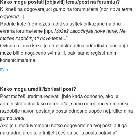
Kako mogu postati [objaviti] temu/post na forum(u)?
Klikneš na odgovarajući gumb na forumu/temi [npr.
nova tema
,
odgovori
...].
Radnje koje (ne)možeš raditi su uvijek prikazane na dnu
ekrana foruma/teme [npr.
Možeš započinjati nove teme
,
Ne
možeš započinjati nove teme
...].
Ovisno o tome kako je administrator/ica odredio/la, postanje
može biti omogućeno svima ili, pak, samo registriranim
korisnicima/ama.
Vrh
Kako mogu urediti/izbrisati post?
Post možeš urediti/uređivati, [bilo kada odnosno, ako je
administrator/ica tako odredio/la, samo određeno vremensko
razdoblje nakon postanja posta odnosno uopće ne], klikom na
gumb
uredi
.
Ako je u međuvremenu netko odgovorio na tvoj post, a ti ga
naknadno urediš, primijetit ćeš da se “u postu pojavila”