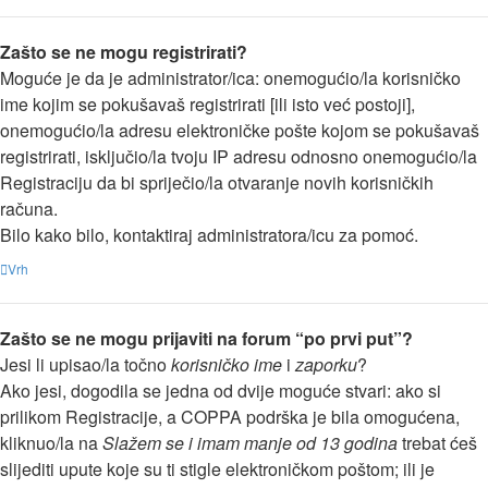
Zašto se ne mogu registrirati?
Moguće je da je administrator/ica: onemogućio/la korisničko
ime kojim se pokušavaš registrirati [ili isto već postoji],
onemogućio/la adresu elektroničke pošte kojom se pokušavaš
registrirati, isključio/la tvoju IP adresu odnosno onemogućio/la
Registraciju da bi spriječio/la otvaranje novih korisničkih
računa.
Bilo kako bilo, kontaktiraj administratora/icu za pomoć.
Vrh
Zašto se ne mogu prijaviti na forum “po prvi put”?
Jesi li upisao/la točno
korisničko ime
i
zaporku
?
Ako jesi, dogodila se jedna od dvije moguće stvari: ako si
prilikom Registracije, a COPPA podrška je bila omogućena,
kliknuo/la na
Slažem se i imam manje od 13 godina
trebat ćeš
slijediti upute koje su ti stigle elektroničkom poštom; ili je