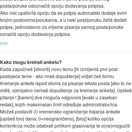
posta/poruke odoznačiš opciju dodavanja potpisa.
Ako nisi upalio/la opciju da se potpis automatski dodaje svim
tvojim postovima/porukama, a u neki post/poruku želiš dodati
potpis, jednostavno za vrijeme pisanja samog posta/poruke
označiš opciju dodavanja potpisa.
Vrh
Kako mogu kreirati anketu?
Kada započneš [otvoriš] novu temu [ili izmijeniš prvi post
postojeće teme - ako imaš dopuštenje] vidjet ćeš formu
Kreiranje ankete
ispod okvira za pisanje teksta posta [ako to ne
vidiš, vjerojatno nemaš dopuštenje za kreiranje anketa]. Upišeš
pitanje i [barem] dva moguća odgovora [svaki u zaseban
redak], kojih maksimalan limit određuje administrator/ica.
Možeš postaviti (i) vremensko ograničenje trajanja ankete
[upišeš broj dana; 0=neograničeno], [broj] koliko opcija
korisnik/ca može odabrati prilikom glasovanja te o(ne)mogućiti