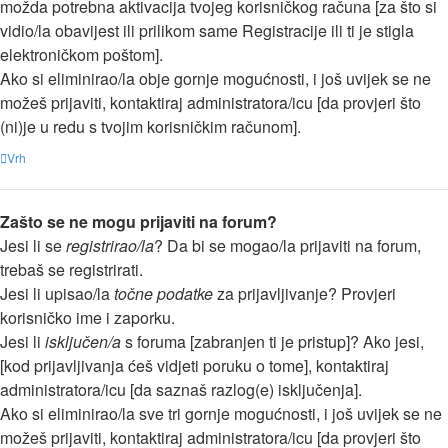
možda potrebna aktivacija tvojeg korisničkog računa [za što si
vidio/la obavijest ili prilikom same Registracije ili ti je stigla
elektroničkom poštom].
Ako si eliminirao/la obje gornje mogućnosti, i još uvijek se ne
možeš prijaviti, kontaktiraj administratora/icu [da provjeri što
(ni)je u redu s tvojim korisničkim računom].
Vrh
Zašto se ne mogu prijaviti na forum?
Jesi li se
registrirao/la
? Da bi se mogao/la prijaviti na forum,
trebaš se registrirati.
Jesi li upisao/la
točne podatke
za prijavljivanje? Provjeri
korisničko ime i zaporku.
Jesi li
isključen/a
s foruma [zabranjen ti je pristup]? Ako jesi,
[kod prijavljivanja ćeš vidjeti poruku o tome], kontaktiraj
administratora/icu [da saznaš razlog(e) isključenja].
Ako si eliminirao/la sve tri gornje mogućnosti, i još uvijek se ne
možeš prijaviti, kontaktiraj administratora/icu [da provjeri što