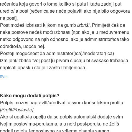
rečenica koja govori o tome koliko si puta i kada zadnji put
uredio/la post [rečenica se neće pojaviti ako nije bilo odgovora
na post].
Post možeš izbrisati klikom na gumb
izbriši
. Primijetit ćeš da
neke postove nećeš moći izbrisati [npr. ako je u međuvremenu
netko odgovorio na njih odnosno, ako je administrator/ica tako
odredio/la, uopće ne].
Postoji mogućnost da administrator(ica)/moderator(ica)
izmijeni/izbriše tvoj post [u prvom slučaju bi svakako trebao/la
napisati opasku što je i zašto izmijenio/la].
Vrh
Kako mogu dodati potpis?
Potpis možeš napraviti/uređivati u svom korisničkom profilu
[Profil/Postavke]
.
Ako si upalio/la opciju da se potpis automatski dodaje svim
tvojim postovima/porukama, a u neki post/poruku ne želiš
dodati potpis, jednostavno za vrijeme pisanja samog