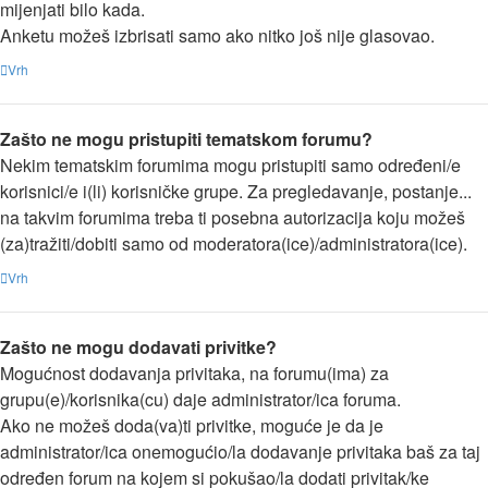
mijenjati bilo kada.
Anketu možeš izbrisati samo ako nitko još nije glasovao.
Vrh
Zašto ne mogu pristupiti tematskom forumu?
Nekim tematskim forumima mogu pristupiti samo određeni/e
korisnici/e i(li) korisničke grupe. Za pregledavanje, postanje...
na takvim forumima treba ti posebna autorizacija koju možeš
(za)tražiti/dobiti samo od moderatora(ice)/administratora(ice).
Vrh
Zašto ne mogu dodavati privitke?
Mogućnost dodavanja privitaka, na forumu(ima) za
grupu(e)/korisnika(cu) daje administrator/ica foruma.
Ako ne možeš doda(va)ti privitke, moguće je da je
administrator/ica onemogućio/la dodavanje privitaka baš za taj
određen forum na kojem si pokušao/la dodati privitak/ke