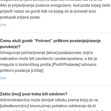
Ako je prijavljivanje postova omogućeno, kod posta kojeg želiš
prijaviti nalazi se gumb klik na kojeg će te provesti kroz
postupak prijave posta.
Vrh
Čemu služi gumb “Pohrani” prilikom postanja/pisanja
poruke(a)?
Omogućuje pohranjivanje [skice] posta/poruke, koji/a
naknadno može biti završen/a i postan/poslana, a što je
moguće iz korisničkog profila
[Profil/Postavke]
odnosno
prilikom postanja [
Učitaj
].
Vrh
Zašto [moj] post treba biti odobren?
Administrator/ica može donijeti odluku prema kojoj je na
[određenom(im)] forumu(ima) potrebno odobrenje da bi