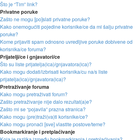
Što je “Tim” link?
Privatne poruke
Zašto ne mogu [po]slati privatne poruke?
Kako onemogućiti pojedine korisnike/ce da mi šalju privatne
poruke?
Kome prijaviti spam odnosno uvredljive poruke dobivene od
korisnika/ce foruma?
Prijatelji/ce i gnjavatori/ce
Što su liste prijatelja(ica)/gnjavatora(ica)?
Kako mogu dodati/izbrisati korisnika/cu na/s liste
prijatelja(ica)/gnjavatora(ica)?
Pretraživanje foruma
Kako mogu pretraživati forum?
Zašto pretraživanje nije dalo rezultat(a)e?
Zašto mi se “pojavila” prazna stranica?
Kako mogu (pre)traži(va)ti korisnike/ce?
Kako mogu pronaći [sve] vlastite postove/teme?
Bookmarkiranje i pretplaćivanje
Koja je razlika između bookmarkiranja i pretplaćivanja?