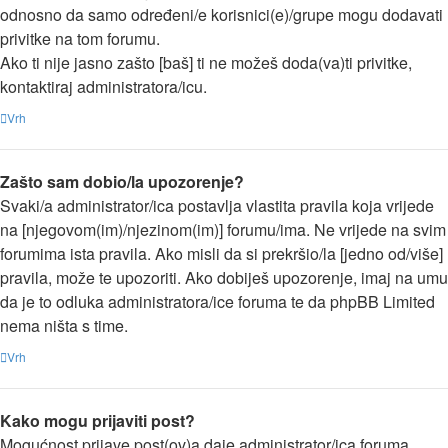
odnosno da samo određeni/e korisnici(e)/grupe mogu dodavati
privitke na tom forumu.
Ako ti nije jasno zašto [baš] ti ne možeš doda(va)ti privitke,
kontaktiraj administratora/icu.
Vrh
Zašto sam dobio/la upozorenje?
Svaki/a administrator/ica postavlja vlastita pravila koja vrijede
na [njegovom(im)/njezinom(im)] forumu/ima. Ne vrijede na svim
forumima ista pravila. Ako misli da si prekršio/la [jedno od/više]
pravila, može te upozoriti. Ako dobiješ upozorenje, imaj na umu
da je to odluka administratora/ice foruma te da phpBB Limited
nema ništa s time.
Vrh
Kako mogu prijaviti post?
Mogućnost prijave post(ov)a daje administrator/ica foruma.