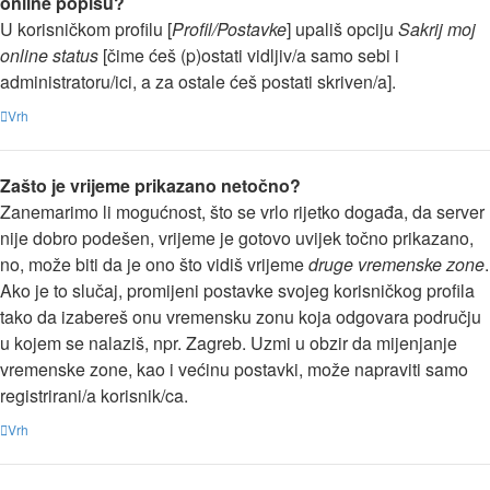
online popisu?
U korisničkom profilu [
Profil/Postavke
] upališ opciju
Sakrij moj
online status
[čime ćeš (p)ostati vidljiv/a samo sebi i
administratoru/ici, a za ostale ćeš postati skriven/a].
Vrh
Zašto je vrijeme prikazano netočno?
Zanemarimo li mogućnost, što se vrlo rijetko događa, da server
nije dobro podešen, vrijeme je gotovo uvijek točno prikazano,
no, može biti da je ono što vidiš vrijeme
druge vremenske zone
.
Ako je to slučaj, promijeni postavke svojeg korisničkog profila
tako da izabereš onu vremensku zonu koja odgovara području
u kojem se nalaziš, npr. Zagreb. Uzmi u obzir da mijenjanje
vremenske zone, kao i većinu postavki, može napraviti samo
registrirani/a korisnik/ca.
Vrh