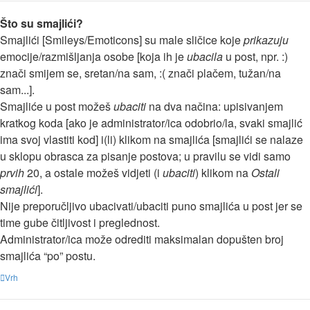
Što su smajlići?
Smajlići [Smileys/Emoticons] su male sličice koje
prikazuju
emocije/razmišljanja osobe [koja ih je
ubacila
u post, npr. :)
znači smijem se, sretan/na sam, :( znači plačem, tužan/na
sam...].
Smajliće u post možeš
ubaciti
na dva načina: upisivanjem
kratkog koda [ako je administrator/ica odobrio/la, svaki smajlić
ima svoj vlastiti kod] i(li) klikom na smajlića [smajlići se nalaze
u sklopu obrasca za pisanje postova; u pravilu se vidi samo
prvih
20, a ostale možeš vidjeti (i
ubaciti
) klikom na
Ostali
smajlići
].
Nije preporučljivo ubacivati/ubaciti puno smajlića u post jer se
time gube čitljivost i preglednost.
Administrator/ica može odrediti maksimalan dopušten broj
smajlića “po” postu.
Vrh