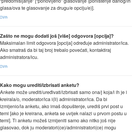
“predomišljanje” [“ponovljeno” glasovanje (poništenje danog/ih
glasa/ova te glasovanje za drugu/e opciju/e)].
Vrh
Zašto ne mogu dodati još [više] odgovora [opcija]?
Maksimalan limit odgovora [opcija] određuje administrator/ica.
Ako smatraš da bi taj broj trebalo povećati, kontaktiraj
administratora/icu.
Vrh
Kako mogu urediti/izbrisati anketu?
Ankete može urediti/uređivati/izbrisati samo ona/j koja/i ih je i
kreirala/o, moderator/ica i(li) administrator/ica. Da bi
izmijenio/la anketu, ako imaš dopuštenje, urediš prvi post u
temi [ako je kreirana, anketa se uvijek nalazi u prvom postu u
temi]. Ti anketu možeš izmijeniti samo ako nitko još nije
glasovao, dok ju moderatori(ce)/administratori(ce) mogu