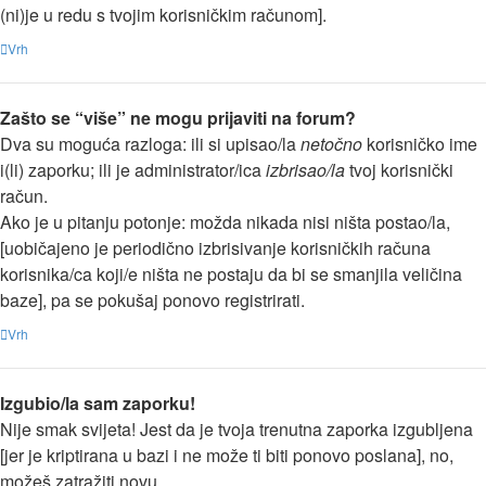
(ni)je u redu s tvojim korisničkim računom].
Vrh
Zašto se “više” ne mogu prijaviti na forum?
Dva su moguća razloga: ili si upisao/la
netočno
korisničko ime
i(li) zaporku; ili je administrator/ica
izbrisao/la
tvoj korisnički
račun.
Ako je u pitanju potonje: možda nikada nisi ništa postao/la,
[uobičajeno je periodično izbrisivanje korisničkih računa
korisnika/ca koji/e ništa ne postaju da bi se smanjila veličina
baze], pa se pokušaj ponovo registrirati.
Vrh
Izgubio/la sam zaporku!
Nije smak svijeta! Jest da je tvoja trenutna zaporka izgubljena
[jer je kriptirana u bazi i ne može ti biti ponovo poslana], no,
možeš zatražiti novu.