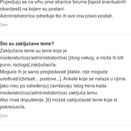
Pojavljuju se na vrhu prve stranice foruma [ispod eventualnih
obavijesti] na kojem su postani.
Administrator/ica određuje tko ih sve ima pravo postati.
Vrh
Što su zaključane teme?
Zaključane teme su teme koje je
moderator(ica)/administrator(ica) [zbog nekog, a može ih biti
puno, razloga] zaključao/la.
Moguće ih je samo pregledavati [dakle, nije moguće
uređivati/izbrisati... postove...]. Ankete koje se nalaze u njima
[ako nisu po određenju] završavaju istog trena kada
moderator(ica)/administrator(ica) zaključa temu.
Ako imaš dopuštenje, [ti] možeš zaključavati teme koje si
pokrenuo/la.
Vrh