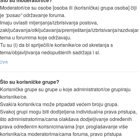
Što su moderatori/ce?
Moderatori/ce su osobe [osoba ili (korisnička) grupa osoba] čiji
je
“posao”
održavanje foruma.
Imaju ovlasti mijenjanja/izbrisivanja postova,
zaključavanja/otključavanja/premještanja/izbrisivanja/razdvaja
tema u forumima koje održavaju.
Tu su (i) da bi spriječili/e korisnike/ce od skretanja s
tema/objavljivanja nedopuštenih sadržaja i sl.
Vrh
Što su korisničke grupe?
Korisničke grupe su grupe u koje administratori/ce grupiraju
korisnike/ce.
Svaki/a korisnik/ca može pripadati većem broju grupa.
Svakoj grupi mogu biti dodijeljena individualna prava pristupa,
što administratorima/cama olakšava dodjeljivanje određenih
prava određenim korisnicima/ama [npr. proglašavanje više
korisnika/ca moderatorima/cama foruma, pravo pristupa