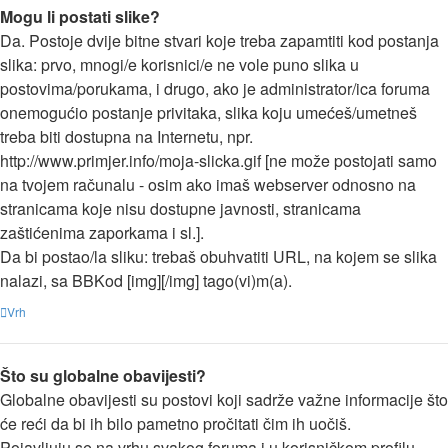
Mogu li postati slike?
Da. Postoje dvije bitne stvari koje treba zapamtiti kod postanja
slika: prvo, mnogi/e korisnici/e ne vole puno slika u
postovima/porukama, i drugo, ako je administrator/ica foruma
onemogućio postanje privitaka, slika koju umećeš/umetneš
treba biti dostupna na Internetu, npr.
http://www.primjer.info/moja-slicka.gif [ne može postojati samo
na tvojem računalu - osim ako imaš webserver odnosno na
stranicama koje nisu dostupne javnosti, stranicama
zaštićenima zaporkama i sl.].
Da bi postao/la sliku: trebaš obuhvatiti URL, na kojem se slika
nalazi, sa BBKod [img][/img] tago(vi)m(a).
Vrh
Što su globalne obavijesti?
Globalne obavijesti su postovi koji sadrže važne informacije što
će reći da bi ih bilo pametno pročitati čim ih uočiš.
Pojavljuju se na vrhu svakog foruma i u korisničkom profilu