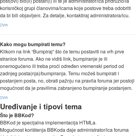
post(ovi) bio(li) postan(i) ili te je administrator/ica pridružio/la
korisničkoj grupi članovima/icama koje postove treba odobriti
da bi bili objavljeni. Za detalje, kontaktiraj administratora/icu.
Vrh
Kako mogu bumpirati temu?
Klikom na link “Bumpiraj” što će temu postaviti na vrh prve
stranice foruma. Ako ne vidiš link, bumpiranje je ili
onemogućeno ili treba proći određen vremenski period od
zadnjeg posta(nja)/bumpiranja. Temu možeš bumpirati i
postanjem posta, no, obrati pažnju na pravila foruma jer postoji
mogućnost da je pravilima zabranjeno bumpiranje postanjem.
Vrh
Uređivanje i tipovi tema
Što je BBKod?
BBKod je specijalna implementacija HTMLa.
Mogućnost korištenja BBKoda daje administrator/ica foruma