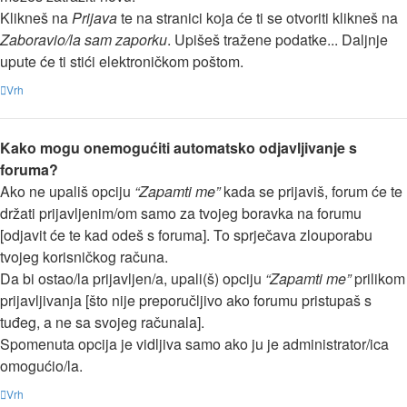
Klikneš na
Prijava
te na stranici koja će ti se otvoriti klikneš na
Zaboravio/la sam zaporku
. Upišeš tražene podatke... Daljnje
upute će ti stići elektroničkom poštom.
Vrh
Kako mogu onemogućiti automatsko odjavljivanje s
foruma?
Ako ne upališ opciju
“Zapamti me”
kada se prijaviš, forum će te
držati prijavljenim/om samo za tvojeg boravka na forumu
[odjavit će te kad odeš s foruma]. To sprječava zlouporabu
tvojeg korisničkog računa.
Da bi ostao/la prijavljen/a, upali(š) opciju
“Zapamti me”
prilikom
prijavljivanja [što nije preporučljivo ako forumu pristupaš s
tuđeg, a ne sa svojeg računala].
Spomenuta opcija je vidljiva samo ako ju je administrator/ica
omogućio/la.
Vrh