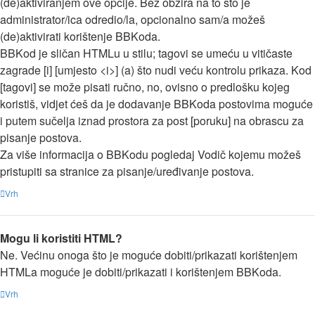
(de)aktiviranjem ove opcije. Bez obzira na to što je
administrator/ica odredio/la, opcionalno sam/a možeš
(de)aktivirati korištenje BBKoda.
BBKod je sličan HTMLu u stilu; tagovi se umeću u vitičaste
zagrade [i] [umjesto <i>] (a) što nudi veću kontrolu prikaza. Kod
[tagovi] se može pisati ručno, no, ovisno o predlošku kojeg
koristiš, vidjet ćeš da je dodavanje BBKoda postovima moguće
i putem sučelja iznad prostora za post [poruku] na obrascu za
pisanje postova.
Za više informacija o BBKodu pogledaj Vodič kojemu možeš
pristupiti sa stranice za pisanje/uređivanje postova.
Vrh
Mogu li koristiti HTML?
Ne. Većinu onoga što je moguće dobiti/prikazati korištenjem
HTMLa moguće je dobiti/prikazati i korištenjem BBKoda.
Vrh