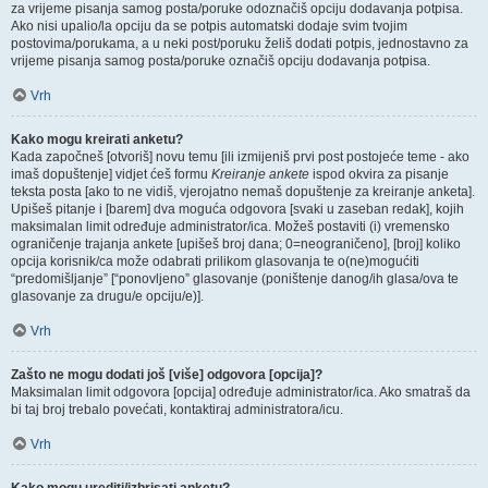
za vrijeme pisanja samog posta/poruke odoznačiš opciju dodavanja potpisa.
Ako nisi upalio/la opciju da se potpis automatski dodaje svim tvojim
postovima/porukama, a u neki post/poruku želiš dodati potpis, jednostavno za
vrijeme pisanja samog posta/poruke označiš opciju dodavanja potpisa.
Vrh
Kako mogu kreirati anketu?
Kada započneš [otvoriš] novu temu [ili izmijeniš prvi post postojeće teme - ako
imaš dopuštenje] vidjet ćeš formu
Kreiranje ankete
ispod okvira za pisanje
teksta posta [ako to ne vidiš, vjerojatno nemaš dopuštenje za kreiranje anketa].
Upišeš pitanje i [barem] dva moguća odgovora [svaki u zaseban redak], kojih
maksimalan limit određuje administrator/ica. Možeš postaviti (i) vremensko
ograničenje trajanja ankete [upišeš broj dana; 0=neograničeno], [broj] koliko
opcija korisnik/ca može odabrati prilikom glasovanja te o(ne)mogućiti
“predomišljanje” [“ponovljeno” glasovanje (poništenje danog/ih glasa/ova te
glasovanje za drugu/e opciju/e)].
Vrh
Zašto ne mogu dodati još [više] odgovora [opcija]?
Maksimalan limit odgovora [opcija] određuje administrator/ica. Ako smatraš da
bi taj broj trebalo povećati, kontaktiraj administratora/icu.
Vrh