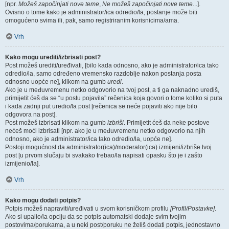
[npr.
Možeš započinjati nove teme
,
Ne možeš započinjati nove teme
...].
Ovisno o tome kako je administrator/ica odredio/la, postanje može biti
omogućeno svima ili, pak, samo registriranim korisnicima/ama.
Vrh
Kako mogu urediti/izbrisati post?
Post možeš urediti/uređivati, [bilo kada odnosno, ako je administrator/ica tako
odredio/la, samo određeno vremensko razdoblje nakon postanja posta
odnosno uopće ne], klikom na gumb
uredi
.
Ako je u međuvremenu netko odgovorio na tvoj post, a ti ga naknadno urediš,
primijetit ćeš da se “u postu pojavila” rečenica koja govori o tome koliko si puta
i kada zadnji put uredio/la post [rečenica se neće pojaviti ako nije bilo
odgovora na post].
Post možeš izbrisati klikom na gumb
izbriši
. Primijetit ćeš da neke postove
nećeš moći izbrisati [npr. ako je u međuvremenu netko odgovorio na njih
odnosno, ako je administrator/ica tako odredio/la, uopće ne].
Postoji mogućnost da administrator(ica)/moderator(ica) izmijeni/izbriše tvoj
post [u prvom slučaju bi svakako trebao/la napisati opasku što je i zašto
izmijenio/la].
Vrh
Kako mogu dodati potpis?
Potpis možeš napraviti/uređivati u svom korisničkom profilu
[Profil/Postavke]
.
Ako si upalio/la opciju da se potpis automatski dodaje svim tvojim
postovima/porukama, a u neki post/poruku ne želiš dodati potpis, jednostavno