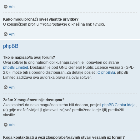
Vrh
Kako mogu pronaći [sve] vlastite privitke?
U korisničkom profilu
[Profil/Postavke]
klikneš na link
Privitci
.
Vrh
phpBB
Tko je napisao/la ovaj forum?
Ovaj softver [u originalnom obliku] napravljen je i objavljen od strane
phpBB Limited
. Dostupan je pod GNU General Public Licence verzija 2 (GPL-
2.0) i može biti slobodno distribuiran. Za detalje posjeti:
O phpBBu
. phpBB
Limited zadržava sva autorska prava na ovaj softver.
Vrh
Zašto X mogućnost nije dostupna?
Ako smatraš da neka mogućnost treba biti dodana, posjeti
phpBB Centar Ideja
,
(a) gdje možeš vidjeti [i glasovati za] već predložene ideje i(li) predložiti
vlastite.
Vrh
Koga kontaktirati u vezi zlouporabe/pravnih stvari vezanih uz forum?