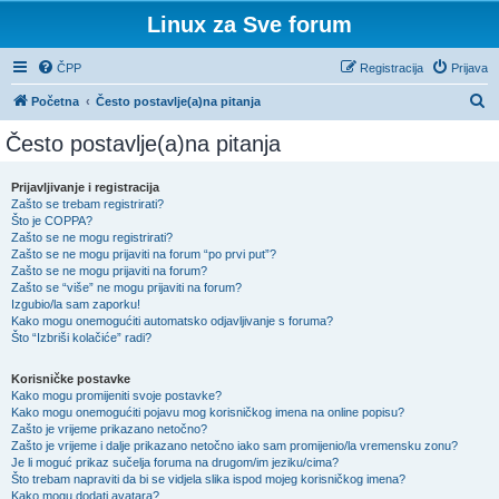
Linux za Sve forum
ČPP
Registracija
Prijava
P
Početna
Često postavlje(a)na pitanja
r
Često postavlje(a)na pitanja
e
t
Prijavljivanje i registracija
Zašto se trebam registrirati?
r
Što je COPPA?
a
Zašto se ne mogu registrirati?
Zašto se ne mogu prijaviti na forum “po prvi put”?
ž
Zašto se ne mogu prijaviti na forum?
Zašto se “više” ne mogu prijaviti na forum?
n
Izgubio/la sam zaporku!
i
Kako mogu onemogućiti automatsko odjavljivanje s foruma?
Što “Izbriši kolačiće” radi?
k
Korisničke postavke
Kako mogu promijeniti svoje postavke?
Kako mogu onemogućiti pojavu mog korisničkog imena na online popisu?
Zašto je vrijeme prikazano netočno?
Zašto je vrijeme i dalje prikazano netočno iako sam promijenio/la vremensku zonu?
Je li moguć prikaz sučelja foruma na drugom/im jeziku/cima?
Što trebam napraviti da bi se vidjela slika ispod mojeg korisničkog imena?
Kako mogu dodati avatara?