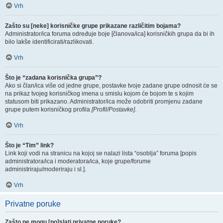
Vrh
Zašto su [neke] korisničke grupe prikazane različitim bojama?
Administrator/ica foruma određuje boje [članova/ica] korisničkih grupa da bi ih
bilo lakše identificirati/razlikovati.
Vrh
Što je “zadana korisnička grupa”?
Ako si član/ica više od jedne grupe, postavke tvoje zadane grupe odnosit će se
na prikaz tvojeg korisničkog imena u smislu kojom će bojom te s kojim
statusom biti prikazano. Administrator/ica može odobriti promjenu zadane
grupe putem korisničkog profila
[Profil/Postavke]
.
Vrh
Što je “Tim” link?
Link koji vodi na stranicu na kojoj se nalazi lista “osoblja” foruma [popis
administratora/ica i moderatora/ica, koje grupe/forume
administriraju/moderiraju i sl.].
Vrh
Privatne poruke
Zašto ne mogu [po]slati privatne poruke?