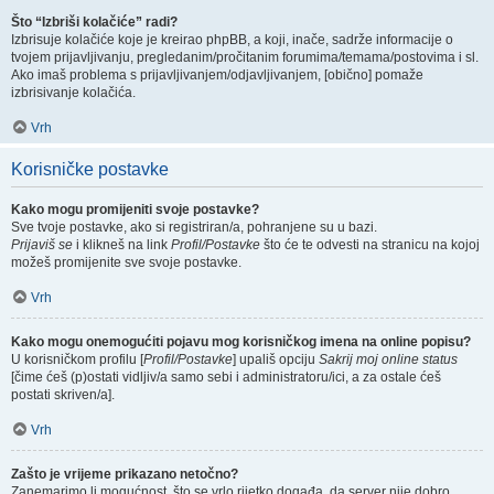
Što “Izbriši kolačiće” radi?
Izbrisuje kolačiće koje je kreirao phpBB, a koji, inače, sadrže informacije o
tvojem prijavljivanju, pregledanim/pročitanim forumima/temama/postovima i sl.
Ako imaš problema s prijavljivanjem/odjavljivanjem, [obično] pomaže
izbrisivanje kolačića.
Vrh
Korisničke postavke
Kako mogu promijeniti svoje postavke?
Sve tvoje postavke, ako si registriran/a, pohranjene su u bazi.
Prijaviš se
i klikneš na link
Profil/Postavke
što će te odvesti na stranicu na kojoj
možeš promijenite sve svoje postavke.
Vrh
Kako mogu onemogućiti pojavu mog korisničkog imena na online popisu?
U korisničkom profilu [
Profil/Postavke
] upališ opciju
Sakrij moj online status
[čime ćeš (p)ostati vidljiv/a samo sebi i administratoru/ici, a za ostale ćeš
postati skriven/a].
Vrh
Zašto je vrijeme prikazano netočno?
Zanemarimo li mogućnost, što se vrlo rijetko događa, da server nije dobro