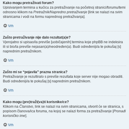
Kako mogu pretraživati forum?
Upisivanjem termina u kućicu za pretraživanje na početnoj stranici/forumu/temi
odnosno klikom na
Pretražnik/Napredno pretraživanje
[link se nalazi na svim
stranicama i vodi na formu naprednog pretraživanja].
Vrh
Zašto pretraživanje nije dalo rezultat(a)e?
Vjerojatno si upisao/la previše [uobičajenih] termina koje phpBB ne indeksira
ili si bio/la previše nejasan(a)/neodređen(a). Budi određeniji/a te pokušaj [s]
naprednim pretražnikom.
Vrh
Zašto mi se “pojavila” prazna stranica?
Pretraživanje je rezultiralo s previše rezultata koje server nije mogao obraditi.
Budi određeniji/a te pokušaj [s] naprednim pretražnikom.
Vrh
Kako mogu (pre)traži(va)ti korisnike/ce?
Klikom na
Članstvo
, link se nalazi na svim stranicama, otvorit će se stranica, s
popisom članova/ica foruma, na kojoj se nalazi forma za pretraživanje [
Pronađi
korisničko ime
].
Vrh