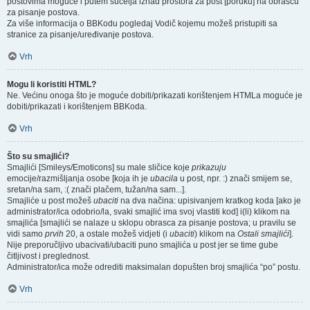
postovima moguće i putem sučelja iznad prostora za post [poruku] na obrascu
za pisanje postova.
Za više informacija o BBKodu pogledaj Vodič kojemu možeš pristupiti sa
stranice za pisanje/uređivanje postova.
Vrh
Mogu li koristiti HTML?
Ne. Većinu onoga što je moguće dobiti/prikazati korištenjem HTMLa moguće je
dobiti/prikazati i korištenjem BBKoda.
Vrh
Što su smajlići?
Smajlići [Smileys/Emoticons] su male sličice koje
prikazuju
emocije/razmišljanja osobe [koja ih je
ubacila
u post, npr. :) znači smijem se,
sretan/na sam, :( znači plačem, tužan/na sam...].
Smajliće u post možeš
ubaciti
na dva načina: upisivanjem kratkog koda [ako je
administrator/ica odobrio/la, svaki smajlić ima svoj vlastiti kod] i(li) klikom na
smajlića [smajlići se nalaze u sklopu obrasca za pisanje postova; u pravilu se
vidi samo
prvih
20, a ostale možeš vidjeti (i
ubaciti
) klikom na
Ostali smajlići
].
Nije preporučljivo ubacivati/ubaciti puno smajlića u post jer se time gube
čitljivost i preglednost.
Administrator/ica može odrediti maksimalan dopušten broj smajlića “po” postu.
Vrh