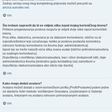
Zadnju verziju ovog mog kompletnog prijevoda možeš preuzeti sa:
ancica.sunceko.net
.
Vrh
Što trebam napraviti da bi se vidjela slika ispod mojeg korisničkog imena?
Prilikom pregledavanja postova moguće je vidjeti dvije slike ispod korisničkih
imena.
Prva slika, statusnica, povezana je sa statusom korisnika/ce; obično su to
zvjezdice/blokovi koji označavaju: koliko je postova postao/la korisnik/ca
odnosno funkciju korisnika/ce na forumu [npr. administrator/ica].
Ispod nje se može nalaziti veća slika zvana avatar [obično jedinstvena/osobna
za svakog/u korisnika/cu].
Dopuštenja o korištenju statusnica/avatara, kao i izbor dostupnosti istih, daje
administrator/ica foruma [slobodno ga/ju kontaktiraj (sa) zamolbom o
dopuštenju statusnica/avatara ako isto/a nije dao/la].
Vrh
Kako mogu dodati avatara?
Avatara možeš dodati u svom korisničkom profilu
[Profil/Postavke]
putem jedne
od sljedeće četiri metode: korištenjem Gravatara, (iza)biranjem iz Galerije
avatara, linkanjem na avatara odnosno pohranjivanjem avatara.
Vrh