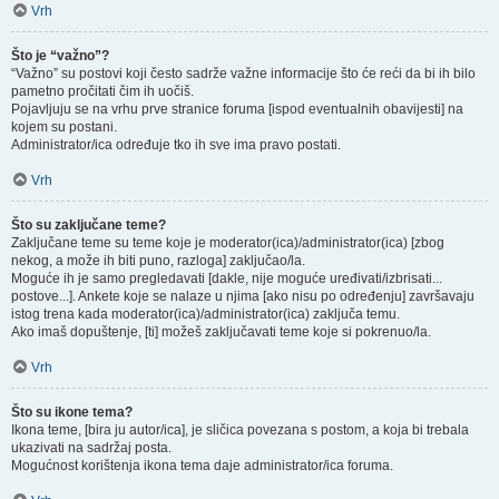
Vrh
Što je “važno”?
“Važno” su postovi koji često sadrže važne informacije što će reći da bi ih bilo
pametno pročitati čim ih uočiš.
Pojavljuju se na vrhu prve stranice foruma [ispod eventualnih obavijesti] na
kojem su postani.
Administrator/ica određuje tko ih sve ima pravo postati.
Vrh
Što su zaključane teme?
Zaključane teme su teme koje je moderator(ica)/administrator(ica) [zbog
nekog, a može ih biti puno, razloga] zaključao/la.
Moguće ih je samo pregledavati [dakle, nije moguće uređivati/izbrisati...
postove...]. Ankete koje se nalaze u njima [ako nisu po određenju] završavaju
istog trena kada moderator(ica)/administrator(ica) zaključa temu.
Ako imaš dopuštenje, [ti] možeš zaključavati teme koje si pokrenuo/la.
Vrh
Što su ikone tema?
Ikona teme, [bira ju autor/ica], je sličica povezana s postom, a koja bi trebala
ukazivati na sadržaj posta.
Mogućnost korištenja ikona tema daje administrator/ica foruma.