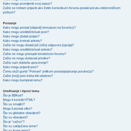
Kako mogu promijeniti svoj status?
Zašto se trebam prijaviti ako želim korisniku/ci foruma poslati poruku elektroničkom
poštom?
Postanje
Kako mogu postati [objaviti] temu/post na forum(u)?
Kako mogu urediti/izbrisati post?
Kako mogu dodati potpis?
Kako mogu kreirati anketu?
Zašto ne mogu dodati još [više] odgovora [opcija]?
Kako mogu urediti/izbrisati anketu?
Zašto ne mogu pristupiti tematskom forumu?
Zašto ne mogu dodavati privitke?
Zašto sam dobio/la upozorenje?
Kako mogu prijaviti post?
Čemu služi gumb “Pohrani” prilikom postanja/pisanja poruke(a)?
Zašto [moj] post treba biti odobren?
Kako mogu bumpirati temu?
Uređivanje i tipovi tema
Što je BBKod?
Mogu li koristiti HTML?
Što su smajlići?
Mogu li postati slike?
Što su globalne obavijesti?
Što su obavijesti?
Što je “važno”?
Što su zaključane teme?
Što su ikone tema?