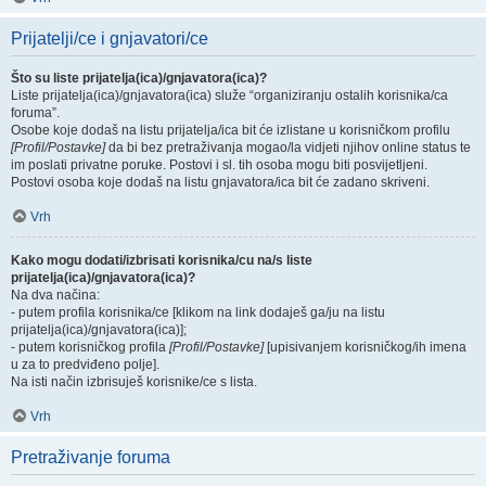
Prijatelji/ce i gnjavatori/ce
Što su liste prijatelja(ica)/gnjavatora(ica)?
Liste prijatelja(ica)/gnjavatora(ica) služe “organiziranju ostalih korisnika/ca
foruma”.
Osobe koje dodaš na listu prijatelja/ica bit će izlistane u korisničkom profilu
[Profil/Postavke]
da bi bez pretraživanja mogao/la vidjeti njihov online status te
im poslati privatne poruke. Postovi i sl. tih osoba mogu biti posvijetljeni.
Postovi osoba koje dodaš na listu gnjavatora/ica bit će zadano skriveni.
Vrh
Kako mogu dodati/izbrisati korisnika/cu na/s liste
prijatelja(ica)/gnjavatora(ica)?
Na dva načina:
- putem profila korisnika/ce [klikom na link dodaješ ga/ju na listu
prijatelja(ica)/gnjavatora(ica)];
- putem korisničkog profila
[Profil/Postavke]
[upisivanjem korisničkog/ih imena
u za to predviđeno polje].
Na isti način izbrisuješ korisnike/ce s lista.
Vrh
Pretraživanje foruma