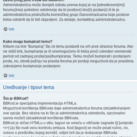
Zašto [moj] post treba biti odobren?
Administrator/ica može donijeti odluku prema kojoj je na [određenom(im)]
forumu(ima) potrebno odobrenje da bi post(ovi) bio(li) postan(i) ili te je
administrator/ica pridružio/la korisničkoj grupi članovima/icama koje postove
treba odobriti da bi bili objavljeni. Za detalje, kontaktiraj administratora/icu.
Vrh
Kako mogu bumpirati temu?
Klikom na link “Bumpiraj” što će temu postaviti na vrh prve stranice foruma. Ako
ne vidiš link, bumpiranje je ili onemogućeno ili treba proći određen vremenski
period od zadnjeg posta(nja)/bumpiranja. Temu možeš bumpirati i postanjem
posta, no, obrati pažnju na pravila foruma jer postoji mogućnost da je pravilima
zabranjeno bumpiranje postanjem.
Vrh
Uređivanje i tipovi tema
Što je BBKod?
BBKod je specijalna implementacija HTMLa.
Mogućnost korištenja BBKoda daje administrator/ica foruma (de)aktiviranjem
ove opcije. Bez obzira na to što je administrator/ica odredio/la, opcionalno
sam/a možeš (de)aktivirati korištenje BBKoda.
BBKod je sličan HTMLu u stilu; tagovi se umeću u vitičaste zagrade [i] [umjesto
<i>] (a) što nudi veću kontrolu prikaza. Kod [tagovi] se može pisati ručno, no,
ovisno o predlošku kojeg koristiš, vidjet ćeš da je dodavanje BBKoda