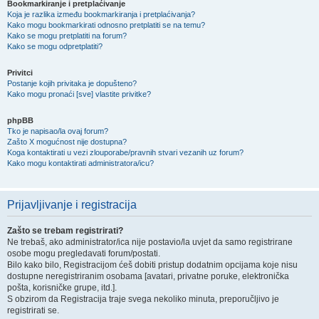
Bookmarkiranje i pretplaćivanje
Koja je razlika između bookmarkiranja i pretplaćivanja?
Kako mogu bookmarkirati odnosno pretplatiti se na temu?
Kako se mogu pretplatiti na forum?
Kako se mogu odpretplatiti?
Privitci
Postanje kojih privitaka je dopušteno?
Kako mogu pronaći [sve] vlastite privitke?
phpBB
Tko je napisao/la ovaj forum?
Zašto X mogućnost nije dostupna?
Koga kontaktirati u vezi zlouporabe/pravnih stvari vezanih uz forum?
Kako mogu kontaktirati administratora/icu?
Prijavljivanje i registracija
Zašto se trebam registrirati?
Ne trebaš, ako administrator/ica nije postavio/la uvjet da samo registrirane
osobe mogu pregledavati forum/postati.
Bilo kako bilo, Registracijom ćeš dobiti pristup dodatnim opcijama koje nisu
dostupne neregistriranim osobama [avatari, privatne poruke, elektronička
pošta, korisničke grupe, itd.].
S obzirom da Registracija traje svega nekoliko minuta, preporučljivo je
registrirati se.