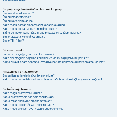
Stupnjevanje korisnika/ca i korisničke grupe
Što su administratori/ce?
Što su moderatori/ce?
Što su korisničke grupe?
Kako mogu postati članom/icom korisničke grupe?
Kako mogu postati vođa korisničke grupe?
Zašto su [neke] korisničke grupe prikazane različitim bojama?
Što je “zadana korisnička grupa”?
Što je “Tim” link?
Privatne poruke
Zašto ne mogu [po]slati privatne poruke?
Kako onemogućiti pojedine korisnike/ce da mi šalju privatne poruke?
Kome prijaviti spam odnosno uvredljive poruke dobivene od korisnika/ce foruma?
Prijatelji/ce i gnjavatori/ce
Što su liste prijatelja(ica)/gnjavatora(ica)?
Kako mogu dodati/izbrisati korisnika/cu na/s liste prijatelja(ica)/gnjavatora(ica)?
Pretraživanje foruma
Kako mogu pretraživati forum?
Zašto pretraživanje nije dalo rezultat(a)e?
Zašto mi se “pojavila” prazna stranica?
Kako mogu (pre)traži(va)ti korisnike/ce?
Kako mogu pronaći [sve] vlastite postove/teme?