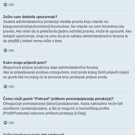
Vrh
Zašto sam dobio/la upozorenje?
Svaki/a administrator/ica postavlja vlastita pravila koja vrijede na
[njegovom(im)/njezinom(im)] forumu/ima. Ne vrijede na svim forumima ista
pravila. Ako misli da si prekršio/la [jedno od/više] pravila, može te upozoriti. Ako
dobiješ upozorenje, imaj na umu da je to odluka administratora/ice foruma te
da phpBB Limited nema ništa s time.
Vrh
Kako mogu prijaviti post?
Mogućnost prijave post(ov)a daje administrator/ica foruma.
Ako je prijavljivanje postova omogućeno, kod posta kojeg želiš prijaviti nalazi
se gumb klik na kojeg će te provesti kroz postupak prijave posta.
Vrh
Čemu služi gumb “Pohrani” prilikom postanja/pisanja poruke(a)?
Omogućuje pohranjivanje [skice] posta/poruke, koji/a naknadno može biti
završen/a i postan/poslana, a što je moguće iz korisničkog profila
[Profil/Postavke]
odnosno prilikom postanja [
Učitaj
].
Vrh