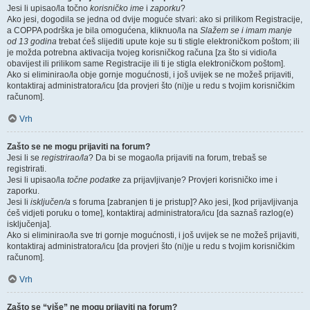
Jesi li upisao/la točno
korisničko ime
i
zaporku
?
Ako jesi, dogodila se jedna od dvije moguće stvari: ako si prilikom Registracije,
a COPPA podrška je bila omogućena, kliknuo/la na
Slažem se i imam manje
od 13 godina
trebat ćeš slijediti upute koje su ti stigle elektroničkom poštom; ili
je možda potrebna aktivacija tvojeg korisničkog računa [za što si vidio/la
obavijest ili prilikom same Registracije ili ti je stigla elektroničkom poštom].
Ako si eliminirao/la obje gornje mogućnosti, i još uvijek se ne možeš prijaviti,
kontaktiraj administratora/icu [da provjeri što (ni)je u redu s tvojim korisničkim
računom].
Vrh
Zašto se ne mogu prijaviti na forum?
Jesi li se
registrirao/la
? Da bi se mogao/la prijaviti na forum, trebaš se
registrirati.
Jesi li upisao/la
točne podatke
za prijavljivanje? Provjeri korisničko ime i
zaporku.
Jesi li
isključen/a
s foruma [zabranjen ti je pristup]? Ako jesi, [kod prijavljivanja
ćeš vidjeti poruku o tome], kontaktiraj administratora/icu [da saznaš razlog(e)
isključenja].
Ako si eliminirao/la sve tri gornje mogućnosti, i još uvijek se ne možeš prijaviti,
kontaktiraj administratora/icu [da provjeri što (ni)je u redu s tvojim korisničkim
računom].
Vrh
Zašto se “više” ne mogu prijaviti na forum?