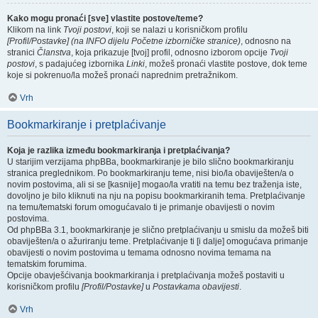
Kako mogu pronaći [sve] vlastite postove/teme?
Klikom na link
Tvoji postovi
, koji se nalazi u korisničkom profilu
[Profil/Postavke] (na INFO dijelu Početne izborničke stranice)
, odnosno na
stranici
Članstva
, koja prikazuje [tvoj] profil, odnosno izborom opcije
Tvoji
postovi
, s padajućeg izbornika
Linki
, možeš pronaći vlastite postove, dok teme
koje si pokrenuo/la možeš pronaći naprednim pretražnikom.
Vrh
Bookmarkiranje i pretplaćivanje
Koja je razlika između bookmarkiranja i pretplaćivanja?
U starijim verzijama phpBBa, bookmarkiranje je bilo slično bookmarkiranju
stranica preglednikom. Po bookmarkiranju teme, nisi bio/la obaviješten/a o
novim postovima, ali si se [kasnije] mogao/la vratiti na temu bez traženja iste,
dovoljno je bilo kliknuti na nju na popisu bookmarkiranih tema. Pretplaćivanje
na temu/tematski forum omogućavalo ti je primanje obavijesti o novim
postovima.
Od phpBBa 3.1, bookmarkiranje je slično pretplaćivanju u smislu da možeš biti
obaviješten/a o ažuriranju teme. Pretplaćivanje ti [i dalje] omogućava primanje
obavijesti o novim postovima u temama odnosno novima temama na
tematskim forumima.
Opcije obavješćivanja bookmarkiranja i pretplaćivanja možeš postaviti u
korisničkom profilu
[Profil/Postavke]
u
Postavkama obavijesti
.
Vrh