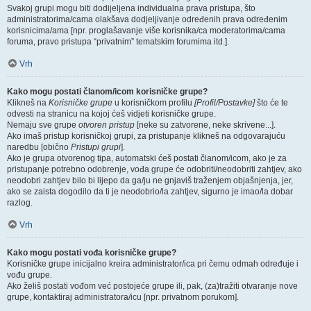
Svakoj grupi mogu biti dodijeljena individualna prava pristupa, što
administratorima/cama olakšava dodjeljivanje određenih prava određenim
korisnicima/ama [npr. proglašavanje više korisnika/ca moderatorima/cama
foruma, pravo pristupa “privatnim” tematskim forumima itd.].
Vrh
Kako mogu postati članom/icom korisničke grupe?
Klikneš na
Korisničke grupe
u korisničkom profilu
[Profil/Postavke]
što će te
odvesti na stranicu na kojoj ćeš vidjeti korisničke grupe.
Nemaju sve grupe
otvoren pristup
[neke su zatvorene, neke skrivene...].
Ako imaš pristup korisničkoj grupi, za pristupanje klikneš na odgovarajuću
naredbu [obično
Pristupi grupi
].
Ako je grupa otvorenog tipa, automatski ćeš postati članom/icom, ako je za
pristupanje potrebno odobrenje, vođa grupe će odobriti/neodobriti zahtjev, ako
neodobri zahtjev bilo bi lijepo da ga/ju ne gnjaviš traženjem objašnjenja, jer,
ako se zaista dogodilo da ti je neodobrio/la zahtjev, sigurno je imao/la dobar
razlog.
Vrh
Kako mogu postati vođa korisničke grupe?
Korisničke grupe inicijalno kreira administrator/ica pri čemu odmah određuje i
vođu grupe.
Ako želiš postati vođom već postojeće grupe ili, pak, (za)tražiti otvaranje nove
grupe, kontaktiraj administratora/icu [npr. privatnom porukom].