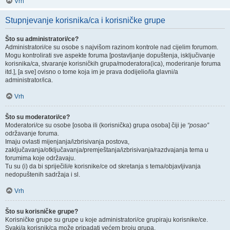
Vrh
Stupnjevanje korisnika/ca i korisničke grupe
Što su administratori/ce?
Administratori/ce su osobe s najvišom razinom kontrole nad cijelim forumom.
Mogu kontrolirati sve aspekte foruma [postavljanje dopuštenja, isključivanje
korisnika/ca, stvaranje korisničkih grupa/moderatora(ica), moderiranje foruma
itd.], [a sve] ovisno o tome koja im je prava dodijelio/la glavni/a
administrator/ica.
Vrh
Što su moderatori/ce?
Moderatori/ce su osobe [osoba ili (korisnička) grupa osoba] čiji je
“posao”
održavanje foruma.
Imaju ovlasti mijenjanja/izbrisivanja postova,
zaključavanja/otključavanja/premještanja/izbrisivanja/razdvajanja tema u
forumima koje održavaju.
Tu su (i) da bi spriječili/e korisnike/ce od skretanja s tema/objavljivanja
nedopuštenih sadržaja i sl.
Vrh
Što su korisničke grupe?
Korisničke grupe su grupe u koje administratori/ce grupiraju korisnike/ce.
Svaki/a korisnik/ca može pripadati većem broju grupa.