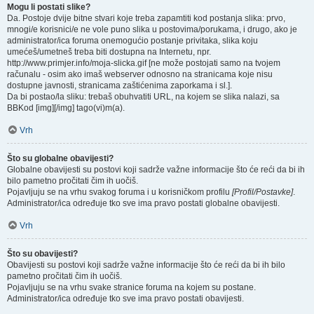
Mogu li postati slike?
Da. Postoje dvije bitne stvari koje treba zapamtiti kod postanja slika: prvo,
mnogi/e korisnici/e ne vole puno slika u postovima/porukama, i drugo, ako je
administrator/ica foruma onemogućio postanje privitaka, slika koju
umećeš/umetneš treba biti dostupna na Internetu, npr.
http://www.primjer.info/moja-slicka.gif [ne može postojati samo na tvojem
računalu - osim ako imaš webserver odnosno na stranicama koje nisu
dostupne javnosti, stranicama zaštićenima zaporkama i sl.].
Da bi postao/la sliku: trebaš obuhvatiti URL, na kojem se slika nalazi, sa
BBKod [img][/img] tago(vi)m(a).
Vrh
Što su globalne obavijesti?
Globalne obavijesti su postovi koji sadrže važne informacije što će reći da bi ih
bilo pametno pročitati čim ih uočiš.
Pojavljuju se na vrhu svakog foruma i u korisničkom profilu
[Profil/Postavke]
.
Administrator/ica određuje tko sve ima pravo postati globalne obavijesti.
Vrh
Što su obavijesti?
Obavijesti su postovi koji sadrže važne informacije što će reći da bi ih bilo
pametno pročitati čim ih uočiš.
Pojavljuju se na vrhu svake stranice foruma na kojem su postane.
Administrator/ica određuje tko sve ima pravo postati obavijesti.