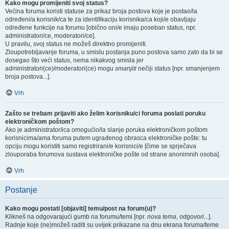
Kako mogu promijeniti svoj status?
Većina foruma koristi statuse za prikaz broja postova koje je postao/la
određeni/a korisnik/ca te za identifikaciju korisnika/ca koji/e obavljaju
određene funkcije na forumu [obično oni/e imaju poseban status, npr.
administratori/ce, moderatori/ce].
U pravilu, svoj status ne možeš direktno promijeniti.
Zloupotrebljavanje foruma, u smislu postanja puno postova samo zato da bi se
dosegao što veći status, nema nikakvog smisla jer
administratori(ce)/moderatori(ce) mogu
smanjiti
nečiji status [npr. smanjenjem
broja postova...].
Vrh
Zašto se trebam prijaviti ako želim korisniku/ci foruma poslati poruku
elektroničkom poštom?
Ako je administrator/ica omogućio/la slanje poruka elektroničkom poštom
korisnicima/ama foruma putem ugrađenog obrasca elektroničke pošte: tu
opciju mogu koristiti samo registrirani/e korisnici/e [čime se sprječava
zlouporaba forumova sustava elektroničke pošte od strane anonimnih osoba].
Vrh
Postanje
Kako mogu postati [objaviti] temu/post na forum(u)?
Klikneš na odgovarajući gumb na forumu/temi [npr.
nova tema
,
odgovori
...].
Radnje koje (ne)možeš raditi su uvijek prikazane na dnu ekrana foruma/teme