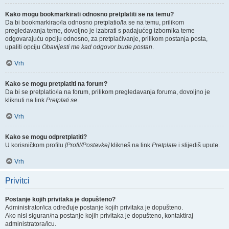
Kako mogu bookmarkirati odnosno pretplatiti se na temu?
Da bi bookmarkirao/la odnosno pretplatio/la se na temu, prilikom
pregledavanja teme, dovoljno je izabrati s padajućeg izbornika teme
odgovarajuću opciju odnosno, za pretplaćivanje, prilikom postanja posta,
upaliti opciju
Obavijesti me kad odgovor bude postan
.
Vrh
Kako se mogu pretplatiti na forum?
Da bi se pretplatio/la na forum, prilikom pregledavanja foruma, dovoljno je
kliknuti na link
Pretplati se
.
Vrh
Kako se mogu odpretplatiti?
U korisničkom profilu
[Profil/Postavke]
klikneš na link
Pretplate
i slijediš upute.
Vrh
Privitci
Postanje kojih privitaka je dopušteno?
Administrator/ica određuje postanje kojih privitaka je dopušteno.
Ako nisi siguran/na postanje kojih privitaka je dopušteno, kontaktiraj
administratora/icu.