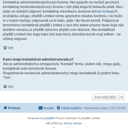
Kontaktiraj administratora(e)/icu(e) foruma. Ako ga/ju/ih ne možeš (pro)naći,
kontaktiraj moderatora(e)/icu(e) foruma i njih pitaj koga bi trebao/la pitati. Ako i
dalje ne dobiješ odgovor, kontaktiraj vlasnika/cu domene [
whois lookup
] ili
pružatelja usluga. phpBB Limited nema apsolutno nikakvu kontrolu i ne može
ni u kojem slučaju odgovarati za to kako, gdje i tko forum koristi. Potpuno je
besmisleno kontaktirati phpBB Limited u vezi bilo kakve pravne stvari koja nije
direktno vezana uz phpBB odnosno phpbb.com stranice. Ako kontaktiraš
phpBB Limited oko toga kako bilo koja treća stran(k)a koristi ovaj softver - ne
očekuj odgovor.
Vrh
Kako mogu kontaktirati administratora/icu?
Ako je administrator/ica omogućio/la “Kontakt” formu, putem iste, mogu ga/ju
kontaktirati svi/e korisnici/e foruma.
Registrirani/e korisnici/e administratora/icu mogu kontaktirati (i) putem linka
“Tim”.
Vrh
Forum(o)Bir
Početna
Kontakt
Izbriši kolačiće
Vremenska zona:
UTC+01:00
Powered by
phpBB
® Forum Software © phpBB Limited
HR (CRO) by
Ančica Sečan