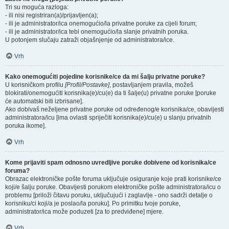
Tri su moguća razloga:
- ili nisi registriran(a)/prijavljen(a);
- ili je administrator/ica onemogućio/la privatne poruke za cijeli forum;
- ili je administrator/ica tebi onemogućio/la slanje privatnih poruka.
U potonjem slučaju zatraži objašnjenje od administratora/ice.
Vrh
Kako onemogućiti pojedine korisnike/ce da mi šalju privatne poruke?
U korisničkom profilu
[Profil/Postavke]
, postavljanjem pravila, možeš
blokirati/onemogućiti korisnika(e)/cu(e) da ti šalje(u) privatne poruke [poruke
će automatski biti izbrisane].
Ako dobivaš neželjene privatne poruke od određenog/e korisnika/ce, obavijesti
administratora/icu [ima ovlasti spriječiti korisnika(e)/cu(e) u slanju privatnih
poruka ikome].
Vrh
Kome prijaviti spam odnosno uvredljive poruke dobivene od korisnika/ce
foruma?
Obrazac elektroničke pošte foruma uključuje osiguranje koje prati korisnike/ce
koji/e šalju poruke. Obavijesti porukom elektroničke pošte administratora/icu o
problemu [priloži čitavu poruku, uključujući i zaglavlje - ono sadrži detalje o
korisniku/ci koji/a je poslao/la poruku]. Po primitku tvoje poruke,
administrator/ica može poduzeti [za to predviđene] mjere.
Vrh