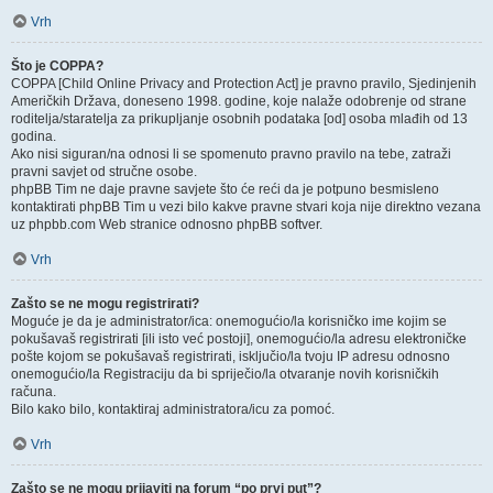
Vrh
Što je COPPA?
COPPA [Child Online Privacy and Protection Act] je pravno pravilo, Sjedinjenih
Američkih Država, doneseno 1998. godine, koje nalaže odobrenje od strane
roditelja/staratelja za prikupljanje osobnih podataka [od] osoba mlađih od 13
godina.
Ako nisi siguran/na odnosi li se spomenuto pravno pravilo na tebe, zatraži
pravni savjet od stručne osobe.
phpBB Tim ne daje pravne savjete što će reći da je potpuno besmisleno
kontaktirati phpBB Tim u vezi bilo kakve pravne stvari koja nije direktno vezana
uz phpbb.com Web stranice odnosno phpBB softver.
Vrh
Zašto se ne mogu registrirati?
Moguće je da je administrator/ica: onemogućio/la korisničko ime kojim se
pokušavaš registrirati [ili isto već postoji], onemogućio/la adresu elektroničke
pošte kojom se pokušavaš registrirati, isključio/la tvoju IP adresu odnosno
onemogućio/la Registraciju da bi spriječio/la otvaranje novih korisničkih
računa.
Bilo kako bilo, kontaktiraj administratora/icu za pomoć.
Vrh
Zašto se ne mogu prijaviti na forum “po prvi put”?