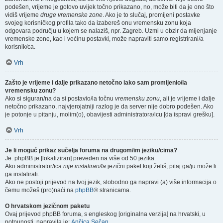
podešen, vrijeme je gotovo uvijek točno prikazano, no, može biti da je ono što
vidiš vrijeme
druge vremenske zone
. Ako je to slučaj, promijeni postavke
svojeg korisničkog profila tako da izabereš onu vremensku zonu koja
odgovara području u kojem se nalaziš, npr. Zagreb. Uzmi u obzir da mijenjanje
vremenske zone, kao i većinu postavki, može napraviti samo registrirani/a
korisnik/ca.
Vrh
Zašto je vrijeme i dalje prikazano netočno iako sam promijenio/la
vremensku zonu?
Ako si siguran/na da si postavio/la točnu
vremensku zonu
, ali je vrijeme i dalje
netočno prikazano, najvjerojatniji razlog je da server nije dobro podešen. Ako
je potonje u pitanju, molim(o), obavijesti administratora/icu [da ispravi grešku].
Vrh
Je li moguć prikaz sučelja foruma na drugom/im jeziku/cima?
Je. phpBB je [lokaliziran] preveden na više od 50 jezika.
Ako administrator/ica
nije instalirao/la
jezični paket koji želiš, pitaj ga/ju može li
ga instalirati.
Ako ne postoji prijevod na tvoj jezik, slobodno ga napravi (a) više informacija o
čemu možeš (pro)naći na
phpBB
® stranicama.
O hrvatskom jezičnom paketu
Ovaj prijevod phpBB foruma, s engleskog [originalna verzija] na hrvatski, u
potpunosti, napravila je:
Ančica Sečan
.