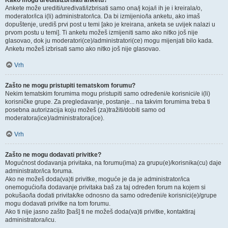
Kako mogu urediti/izbrisati anketu?
Ankete može urediti/uređivati/izbrisati samo ona/j koja/i ih je i kreirala/o,
moderator/ica i(li) administrator/ica. Da bi izmijenio/la anketu, ako imaš
dopuštenje, urediš prvi post u temi [ako je kreirana, anketa se uvijek nalazi u
prvom postu u temi]. Ti anketu možeš izmijeniti samo ako nitko još nije
glasovao, dok ju moderatori(ce)/administratori(ce) mogu mijenjati bilo kada.
Anketu možeš izbrisati samo ako nitko još nije glasovao.
Vrh
Zašto ne mogu pristupiti tematskom forumu?
Nekim tematskim forumima mogu pristupiti samo određeni/e korisnici/e i(li)
korisničke grupe. Za pregledavanje, postanje... na takvim forumima treba ti
posebna autorizacija koju možeš (za)tražiti/dobiti samo od
moderatora(ice)/administratora(ice).
Vrh
Zašto ne mogu dodavati privitke?
Mogućnost dodavanja privitaka, na forumu(ima) za grupu(e)/korisnika(cu) daje
administrator/ica foruma.
Ako ne možeš doda(va)ti privitke, moguće je da je administrator/ica
onemogućio/la dodavanje privitaka baš za taj određen forum na kojem si
pokušao/la dodati privitak/ke odnosno da samo određeni/e korisnici(e)/grupe
mogu dodavati privitke na tom forumu.
Ako ti nije jasno zašto [baš] ti ne možeš doda(va)ti privitke, kontaktiraj
administratora/icu.