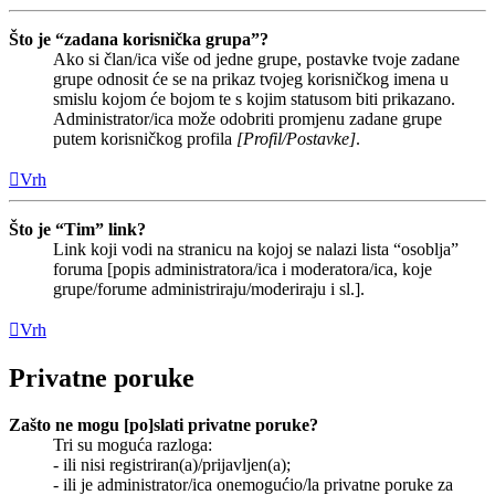
Što je “zadana korisnička grupa”?
Ako si član/ica više od jedne grupe, postavke tvoje zadane
grupe odnosit će se na prikaz tvojeg korisničkog imena u
smislu kojom će bojom te s kojim statusom biti prikazano.
Administrator/ica može odobriti promjenu zadane grupe
putem korisničkog profila
[Profil/Postavke]
.
Vrh
Što je “Tim” link?
Link koji vodi na stranicu na kojoj se nalazi lista “osoblja”
foruma [popis administratora/ica i moderatora/ica, koje
grupe/forume administriraju/moderiraju i sl.].
Vrh
Privatne poruke
Zašto ne mogu [po]slati privatne poruke?
Tri su moguća razloga:
- ili nisi registriran(a)/prijavljen(a);
- ili je administrator/ica onemogućio/la privatne poruke za