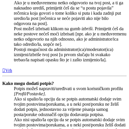
Ako je u međuvremenu netko odgovorio na tvoj post, a ti ga
naknadno urediš, primijetit ćeš da se “u postu pojavila”
rečenica koja govori o tome koliko si puta i kada zadnji put
uredio/la post [rečenica se neće pojaviti ako nije bilo
odgovora na post].
Post možeš izbrisati klikom na gumb
izbriši
. Primijetit ćeš da
neke postove nećeš moći izbrisati [npr. ako je u međuvremenu
netko odgovorio na njih odnosno, ako je administrator/ica
tako odredio/la, uopće ne].
Postoji mogućnost da administrator(ica)/moderator(ica)
izmijeni/izbriše tvoj post [u prvom slučaju bi svakako
trebao/la napisati opasku što je i zašto izmijenio/la].
Vrh
Kako mogu dodati potpis?
Potpis možeš napraviti/uređivati u svom korisničkom profilu
[Profil/Postavke]
.
Ako si upalio/la opciju da se potpis automatski dodaje svim
tvojim postovima/porukama, a u neki post/poruku ne želiš
dodati potpis, jednostavno za vrijeme pisanja samog
posta/poruke odoznačiš opciju dodavanja potpisa.
Ako nisi upalio/la opciju da se potpis automatski dodaje svim
tvojim postovima/porukama, a u neki post/poruku želiš dodati