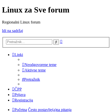
Linux za Sve forum
Regionalni Linux forum
Idi na sadržaj
Napredno
Pretražnik
pretraživanje
Linki
Neodgovorene teme
Aktivne teme
Pretražnik
ČPP
Prijava
Registracija
Početna
Često postavlje(a)na pitanja