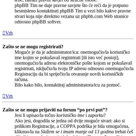
phpBB Tim ne daje pravne savjete što će reći da je potpuno
besmisleno kontaktirati phpBB Tim u vezi bilo kakve pravne
stvari koja nije direktno vezana uz phpbb.com Web stranice
odnosno phpBB softver.
Vrh
Zašto se ne mogu registrirati?
Moguće je da je administrator/ica: onemogućio/la korisničko
ime kojim se pokušavaš registrirati [ili isto već postoji],
onemogućio/la adresu elektroničke pošte kojom se pokušavaš
registrirati, isključio/la tvoju IP adresu odnosno onemogućio/la
Registraciju da bi spriječio/la otvaranje novih korisničkih
računa.
Bilo kako bilo, kontaktiraj administratora/icu za pomoć.
Vrh
Zašto se ne mogu prijaviti na forum “po prvi put”?
Jesi li upisao/la točno
korisničko ime
i
zaporku
?
Ako jesi, dogodila se jedna od dvije moguće stvari: ako si
prilikom Registracije, a COPPA podrška je bila omogućena,
kliknuo/la na
Slažem se i imam manje od 13 godina
trebat ćeš