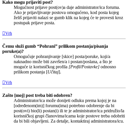
Kako mogu prijaviti post?
Mogućnost prijave post(ov)a daje administrator/ica foruma.
Ako je prijavljivanje postova omogućeno, kod posta kojeg
želiš prijaviti nalazi se gumb klik na kojeg će te provesti kroz
postupak prijave posta.
Vrh
Čemu služi gumb “Pohrani” prilikom postanja/pisanja
poruke(a)?
Omogućuje pohranjivanje [skice] posta/poruke, koji/a
naknadno može biti završen/a i postan/poslana, a što je
moguće iz korisničkog profila
[Profil/Postavke]
odnosno
prilikom postanja [
Učitaj
].
Vrh
Zašto [moj] post treba biti odobren?
Administrator/ica može donijeti odluku prema kojoj je na
[određenom(im)] forumu(ima) potrebno odobrenje da bi
post(ovi) bio(li) postan(i) ili te je administrator/ica pridružio/la
korisničkoj grupi članovima/icama koje postove treba odobriti
da bi bili objavljeni. Za detalje, kontaktiraj administratora/icu.