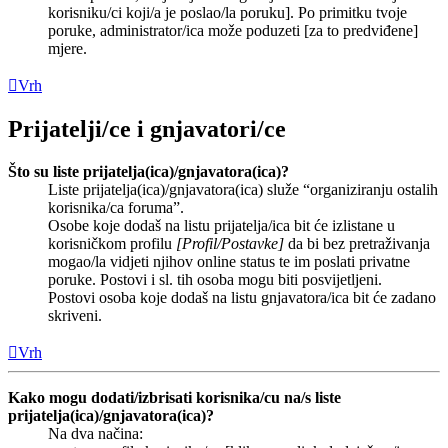
korisniku/ci koji/a je poslao/la poruku]. Po primitku tvoje
poruke, administrator/ica može poduzeti [za to predviđene]
mjere.
Vrh
Prijatelji/ce i gnjavatori/ce
Što su liste prijatelja(ica)/gnjavatora(ica)?
Liste prijatelja(ica)/gnjavatora(ica) služe “organiziranju ostalih
korisnika/ca foruma”.
Osobe koje dodaš na listu prijatelja/ica bit će izlistane u
korisničkom profilu
[Profil/Postavke]
da bi bez pretraživanja
mogao/la vidjeti njihov online status te im poslati privatne
poruke. Postovi i sl. tih osoba mogu biti posvijetljeni.
Postovi osoba koje dodaš na listu gnjavatora/ica bit će zadano
skriveni.
Vrh
Kako mogu dodati/izbrisati korisnika/cu na/s liste
prijatelja(ica)/gnjavatora(ica)?
Na dva načina: