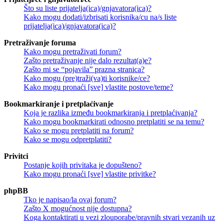
Što su liste prijatelja(ica)/gnjavatora(ica)?
Kako mogu dodati/izbrisati korisnika/cu na/s liste
prijatelja(ica)/gnjavatora(ica)?
Pretraživanje foruma
Kako mogu pretraživati forum?
Zašto pretraživanje nije dalo rezultat(a)e?
Zašto mi se “pojavila” prazna stranica?
Kako mogu (pre)traži(va)ti korisnike/ce?
Kako mogu pronaći [sve] vlastite postove/teme?
Bookmarkiranje i pretplaćivanje
Koja je razlika između bookmarkiranja i pretplaćivanja?
Kako mogu bookmarkirati odnosno pretplatiti se na temu?
Kako se mogu pretplatiti na forum?
Kako se mogu odpretplatiti?
Privitci
Postanje kojih privitaka je dopušteno?
Kako mogu pronaći [sve] vlastite privitke?
phpBB
Tko je napisao/la ovaj forum?
Zašto X mogućnost nije dostupna?
Koga kontaktirati u vezi zlouporabe/pravnih stvari vezanih uz