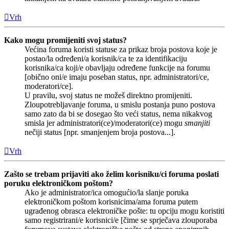
Vrh
Kako mogu promijeniti svoj status?
Većina foruma koristi statuse za prikaz broja postova koje je
postao/la određeni/a korisnik/ca te za identifikaciju
korisnika/ca koji/e obavljaju određene funkcije na forumu
[obično oni/e imaju poseban status, npr. administratori/ce,
moderatori/ce].
U pravilu, svoj status ne možeš direktno promijeniti.
Zloupotrebljavanje foruma, u smislu postanja puno postova
samo zato da bi se dosegao što veći status, nema nikakvog
smisla jer administratori(ce)/moderatori(ce) mogu
smanjiti
nečiji status [npr. smanjenjem broja postova...].
Vrh
Zašto se trebam prijaviti ako želim korisniku/ci foruma poslati
poruku elektroničkom poštom?
Ako je administrator/ica omogućio/la slanje poruka
elektroničkom poštom korisnicima/ama foruma putem
ugrađenog obrasca elektroničke pošte: tu opciju mogu koristiti
samo registrirani/e korisnici/e [čime se sprječava zlouporaba