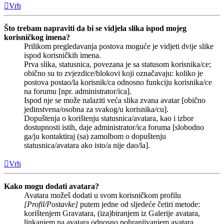
Vrh
Što trebam napraviti da bi se vidjela slika ispod mojeg
korisničkog imena?
Prilikom pregledavanja postova moguće je vidjeti dvije slike
ispod korisničkih imena.
Prva slika, statusnica, povezana je sa statusom korisnika/ce;
obično su to zvjezdice/blokovi koji označavaju: koliko je
postova postao/la korisnik/ca odnosno funkciju korisnika/ce
na forumu [npr. administrator/ica].
Ispod nje se može nalaziti veća slika zvana avatar [obično
jedinstvena/osobna za svakog/u korisnika/cu].
Dopuštenja o korištenju statusnica/avatara, kao i izbor
dostupnosti istih, daje administrator/ica foruma [slobodno
ga/ju kontaktiraj (sa) zamolbom o dopuštenju
statusnica/avatara ako isto/a nije dao/la].
Vrh
Kako mogu dodati avatara?
Avatara možeš dodati u svom korisničkom profilu
[Profil/Postavke]
putem jedne od sljedeće četiri metode:
korištenjem Gravatara, (iza)biranjem iz Galerije avatara,
linkanjem na avatara odnosno pohranjivanjem avatara.