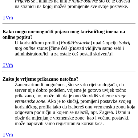
Prijaviš se
i klikneš na link
Profil/Postavke
što će te odvesti
na stranicu na kojoj možeš promijenite sve svoje postavke.
Vrh
Kako mogu onemogućiti pojavu mog korisničkog imena na
online popisu?
U korisničkom profilu [
Profil/Postavke
] upališ opciju
Sakrij
moj online status
[čime ćeš (p)ostati vidljiv/a samo sebi i
administratoru/ici, a za ostale ćeš postati skriven/a].
Vrh
Zašto je vrijeme prikazano netočno?
Zanemarimo li mogućnost, što se vrlo rijetko događa, da
server nije dobro podešen, vrijeme je gotovo uvijek točno
prikazano, no, može biti da je ono što vidiš vrijeme
druge
vremenske zone
. Ako je to slučaj, promijeni postavke svojeg
korisničkog profila tako da izabereš onu vremensku zonu koja
odgovara području u kojem se nalaziš, npr. Zagreb. Uzmi u
obzir da mijenjanje vremenske zone, kao i većinu postavki,
može napraviti samo registrirani/a korisnik/ca.
Vrh