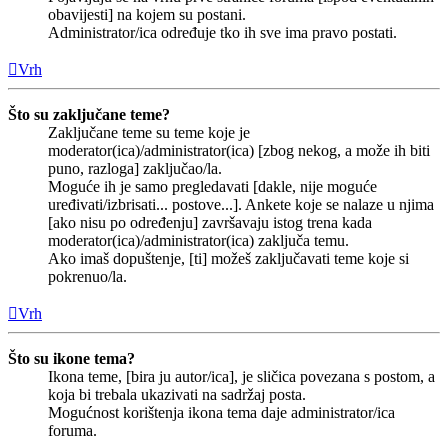
obavijesti] na kojem su postani.
Administrator/ica određuje tko ih sve ima pravo postati.
Vrh
Što su zaključane teme?
Zaključane teme su teme koje je
moderator(ica)/administrator(ica) [zbog nekog, a može ih biti
puno, razloga] zaključao/la.
Moguće ih je samo pregledavati [dakle, nije moguće
uređivati/izbrisati... postove...]. Ankete koje se nalaze u njima
[ako nisu po određenju] završavaju istog trena kada
moderator(ica)/administrator(ica) zaključa temu.
Ako imaš dopuštenje, [ti] možeš zaključavati teme koje si
pokrenuo/la.
Vrh
Što su ikone tema?
Ikona teme, [bira ju autor/ica], je sličica povezana s postom, a
koja bi trebala ukazivati na sadržaj posta.
Mogućnost korištenja ikona tema daje administrator/ica
foruma.