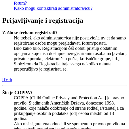
forum?
Kako mogu kontaktirati administratora/icu?
Prijavljivanje i registracija
Zašto se trebam registrirati?
Ne trebaš, ako administrator/ica nije postavio/la uvjet da samo
registrirane osobe mogu pregledavati forum/postati.
Bilo kako bilo, Registracijom ćeš dobiti pristup dodatnim
opcijama koje nisu dostupne neregistriranim osobama [avatari,
privatne poruke, elektronička pošta, korisničke grupe, itd.].
S obzirom da Registracija traje svega nekoliko minuta,
preporučljivo je registrirati se.
Vrh
Što je COPPA?
COPPA [Child Online Privacy and Protection Act] je pravno
pravilo, Sjedinjenih Američkih Država, doneseno 1998.
godine, koje nalaže odobrenje od strane roditelja/staratelja za
prikupljanje osobnih podataka [od] osoba mlađih od 13
godina.
Ako nisi siguran/na odnosi li se spomenuto pravno pravilo na
tebe, zatraži pravni savjet od stručne osobe.