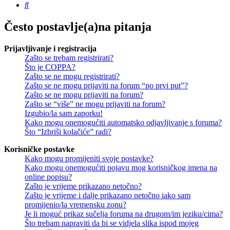
Pretražnik
Često postavlje(a)na pitanja
Prijavljivanje i registracija
Zašto se trebam registrirati?
Što je COPPA?
Zašto se ne mogu registrirati?
Zašto se ne mogu prijaviti na forum “po prvi put”?
Zašto se ne mogu prijaviti na forum?
Zašto se “više” ne mogu prijaviti na forum?
Izgubio/la sam zaporku!
Kako mogu onemogućiti automatsko odjavljivanje s foruma?
Što “Izbriši kolačiće” radi?
Korisničke postavke
Kako mogu promijeniti svoje postavke?
Kako mogu onemogućiti pojavu mog korisničkog imena na
online popisu?
Zašto je vrijeme prikazano netočno?
Zašto je vrijeme i dalje prikazano netočno iako sam
promijenio/la vremensku zonu?
Je li moguć prikaz sučelja foruma na drugom/im jeziku/cima?
Što trebam napraviti da bi se vidjela slika ispod mojeg