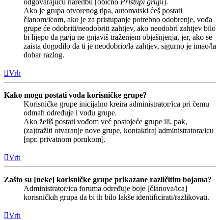
odgovarajuću naredbu [obično
Pristupi grupi
].
Ako je grupa otvorenog tipa, automatski ćeš postati
članom/icom, ako je za pristupanje potrebno odobrenje, vođa
grupe će odobriti/neodobriti zahtjev, ako neodobri zahtjev bilo
bi lijepo da ga/ju ne gnjaviš traženjem objašnjenja, jer, ako se
zaista dogodilo da ti je neodobrio/la zahtjev, sigurno je imao/la
dobar razlog.
Vrh
Kako mogu postati vođa korisničke grupe?
Korisničke grupe inicijalno kreira administrator/ica pri čemu
odmah određuje i vođu grupe.
Ako želiš postati vođom već postojeće grupe ili, pak,
(za)tražiti otvaranje nove grupe, kontaktiraj administratora/icu
[npr. privatnom porukom].
Vrh
Zašto su [neke] korisničke grupe prikazane različitim bojama?
Administrator/ica foruma određuje boje [članova/ica]
korisničkih grupa da bi ih bilo lakše identificirati/razlikovati.
Vrh