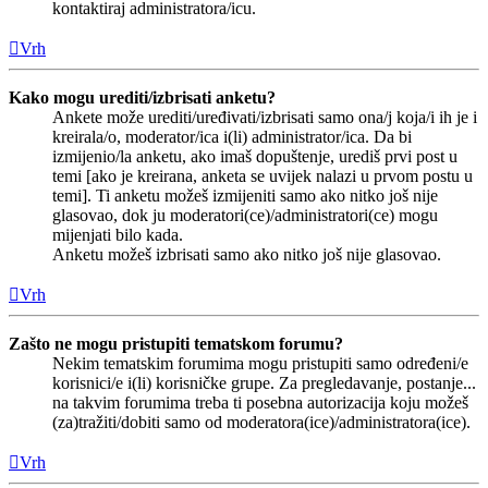
kontaktiraj administratora/icu.
Vrh
Kako mogu urediti/izbrisati anketu?
Ankete može urediti/uređivati/izbrisati samo ona/j koja/i ih je i
kreirala/o, moderator/ica i(li) administrator/ica. Da bi
izmijenio/la anketu, ako imaš dopuštenje, urediš prvi post u
temi [ako je kreirana, anketa se uvijek nalazi u prvom postu u
temi]. Ti anketu možeš izmijeniti samo ako nitko još nije
glasovao, dok ju moderatori(ce)/administratori(ce) mogu
mijenjati bilo kada.
Anketu možeš izbrisati samo ako nitko još nije glasovao.
Vrh
Zašto ne mogu pristupiti tematskom forumu?
Nekim tematskim forumima mogu pristupiti samo određeni/e
korisnici/e i(li) korisničke grupe. Za pregledavanje, postanje...
na takvim forumima treba ti posebna autorizacija koju možeš
(za)tražiti/dobiti samo od moderatora(ice)/administratora(ice).
Vrh