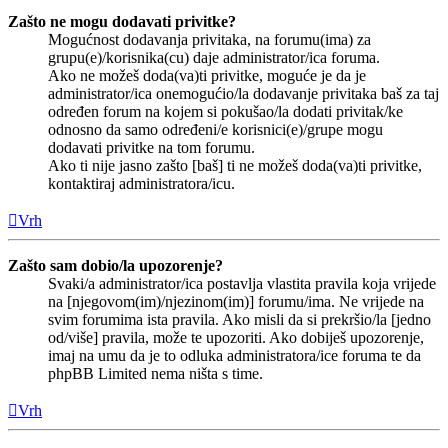
Zašto ne mogu dodavati privitke?
Mogućnost dodavanja privitaka, na forumu(ima) za
grupu(e)/korisnika(cu) daje administrator/ica foruma.
Ako ne možeš doda(va)ti privitke, moguće je da je
administrator/ica onemogućio/la dodavanje privitaka baš za taj
određen forum na kojem si pokušao/la dodati privitak/ke
odnosno da samo određeni/e korisnici(e)/grupe mogu
dodavati privitke na tom forumu.
Ako ti nije jasno zašto [baš] ti ne možeš doda(va)ti privitke,
kontaktiraj administratora/icu.
Vrh
Zašto sam dobio/la upozorenje?
Svaki/a administrator/ica postavlja vlastita pravila koja vrijede
na [njegovom(im)/njezinom(im)] forumu/ima. Ne vrijede na
svim forumima ista pravila. Ako misli da si prekršio/la [jedno
od/više] pravila, može te upozoriti. Ako dobiješ upozorenje,
imaj na umu da je to odluka administratora/ice foruma te da
phpBB Limited nema ništa s time.
Vrh