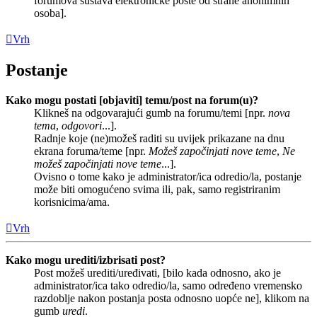
forumova sustava elektroničke pošte od strane anonimnih
osoba].
Vrh
Postanje
Kako mogu postati [objaviti] temu/post na forum(u)?
Klikneš na odgovarajući gumb na forumu/temi [npr.
nova
tema
,
odgovori
...].
Radnje koje (ne)možeš raditi su uvijek prikazane na dnu
ekrana foruma/teme [npr.
Možeš započinjati nove teme
,
Ne
možeš započinjati nove teme
...].
Ovisno o tome kako je administrator/ica odredio/la, postanje
može biti omogućeno svima ili, pak, samo registriranim
korisnicima/ama.
Vrh
Kako mogu urediti/izbrisati post?
Post možeš urediti/uređivati, [bilo kada odnosno, ako je
administrator/ica tako odredio/la, samo određeno vremensko
razdoblje nakon postanja posta odnosno uopće ne], klikom na
gumb
uredi
.