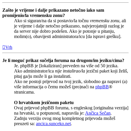
Zašto je vrijeme i dalje prikazano netočno iako sam
promijenio/la vremensku zonu?
Ako si siguran/na da si postavio/la točnu
vremensku zonu
, ali
je vrijeme i dalje netočno prikazano, najvjerojatniji razlog je
da server nije dobro podešen. Ako je potonje u pitanju,
molim(o), obavijesti administratora/icu [da ispravi grešku].
Vrh
Je li moguć prikaz sučelja foruma na drugom/im jeziku/cima?
Je. phpBB je [lokaliziran] preveden na više od 50 jezika.
Ako administrator/ica
nije instalirao/la
jezični paket koji želiš,
pitaj ga/ju može li ga instalirati.
Ako ne postoji prijevod na tvoj jezik, slobodno ga napravi (a)
više informacija o čemu možeš (pro)naći na
phpBB
®
stranicama.
O hrvatskom jezičnom paketu
Ovaj prijevod phpBB foruma, s engleskog [originalna verzija]
na hrvatski, u potpunosti, napravila je:
Ančica Sečan
.
Zadnju verziju ovog mog kompletnog prijevoda možeš
preuzeti sa:
ancica.sunceko.net
.