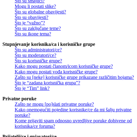
Što su smajlići?
Mogu li postati slike?
Što su globalne obavijesti?
Što su obavijesti?
Što je “važno”?
Što su zaključane teme?
Što su ikone tema?
Stupnjevanje korisnika/ca i korisničke grupe
Što su administratori/ce?
Što su moderatori/ce?
Što su korisničke grupe?
Kako mogu postati članom/icom korisničke grupe?
Kako mogu postati vođa korisničke grupe?
Zašto su [neke] korisničke grupe prikazane različitim bojama?
Što je “zadana korisnička grupa”?
Što je “Tim” link?
Privatne poruke
Zašto ne mogu [po]slati privatne poruke?
Kako onemogućiti pojedine korisnike/ce da mi šalju privatne
poruke?
Kome prijaviti spam odnosno uvredljive poruke dobivene od
korisnika/ce foruma?
Prijatelji/ce i gnjavatori/ce