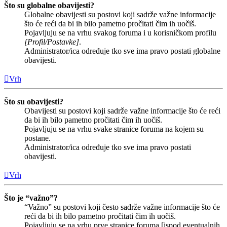
Što su globalne obavijesti?
Globalne obavijesti su postovi koji sadrže važne informacije
što će reći da bi ih bilo pametno pročitati čim ih uočiš.
Pojavljuju se na vrhu svakog foruma i u korisničkom profilu
[Profil/Postavke]
.
Administrator/ica određuje tko sve ima pravo postati globalne
obavijesti.
Vrh
Što su obavijesti?
Obavijesti su postovi koji sadrže važne informacije što će reći
da bi ih bilo pametno pročitati čim ih uočiš.
Pojavljuju se na vrhu svake stranice foruma na kojem su
postane.
Administrator/ica određuje tko sve ima pravo postati
obavijesti.
Vrh
Što je “važno”?
“Važno” su postovi koji često sadrže važne informacije što će
reći da bi ih bilo pametno pročitati čim ih uočiš.
Pojavljuju se na vrhu prve stranice foruma [ispod eventualnih