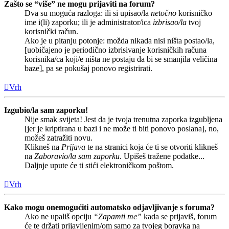
Zašto se “više” ne mogu prijaviti na forum?
Dva su moguća razloga: ili si upisao/la
netočno
korisničko
ime i(li) zaporku; ili je administrator/ica
izbrisao/la
tvoj
korisnički račun.
Ako je u pitanju potonje: možda nikada nisi ništa postao/la,
[uobičajeno je periodično izbrisivanje korisničkih računa
korisnika/ca koji/e ništa ne postaju da bi se smanjila veličina
baze], pa se pokušaj ponovo registrirati.
Vrh
Izgubio/la sam zaporku!
Nije smak svijeta! Jest da je tvoja trenutna zaporka izgubljena
[jer je kriptirana u bazi i ne može ti biti ponovo poslana], no,
možeš zatražiti novu.
Klikneš na
Prijava
te na stranici koja će ti se otvoriti klikneš
na
Zaboravio/la sam zaporku
. Upišeš tražene podatke...
Daljnje upute će ti stići elektroničkom poštom.
Vrh
Kako mogu onemogućiti automatsko odjavljivanje s foruma?
Ako ne upališ opciju
“Zapamti me”
kada se prijaviš, forum
će te držati prijavljenim/om samo za tvojeg boravka na