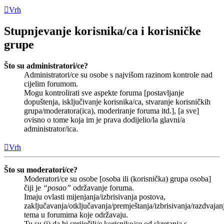
Vrh
Stupnjevanje korisnika/ca i korisničke
grupe
Što su administratori/ce?
Administratori/ce su osobe s najvišom razinom kontrole nad
cijelim forumom.
Mogu kontrolirati sve aspekte foruma [postavljanje
dopuštenja, isključivanje korisnika/ca, stvaranje korisničkih
grupa/moderatora(ica), moderiranje foruma itd.], [a sve]
ovisno o tome koja im je prava dodijelio/la glavni/a
administrator/ica.
Vrh
Što su moderatori/ce?
Moderatori/ce su osobe [osoba ili (korisnička) grupa osoba]
čiji je
“posao”
održavanje foruma.
Imaju ovlasti mijenjanja/izbrisivanja postova,
zaključavanja/otključavanja/premještanja/izbrisivanja/razdvajan
tema u forumima koje održavaju.
Tu su (i) da bi spriječili/e korisnike/ce od skretanja s