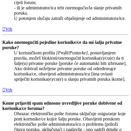
cijeli forum;
- ili je administrator/ica tebi onemogućio/la slanje privatnih
poruka.
U potonjem slučaju zatraži objašnjenje od administratora/ice.
Vrh
Kako onemogućiti pojedine korisnike/ce da mi šalju privatne
poruke?
U korisničkom profilu
[Profil/Postavke]
, postavljanjem
pravila, možeš blokirati/onemogućiti korisnika(e)/cu(e) da ti
šalje(u) privatne poruke [poruke će automatski biti izbrisane].
Ako dobivaš neželjene privatne poruke od određenog/e
korisnika/ce, obavijesti administratora/icu [ima ovlasti
spriječiti korisnika(e)/cu(e) u slanju privatnih poruka ikome].
Vrh
Kome prijaviti spam odnosno uvredljive poruke dobivene od
korisnika/ce foruma?
Obrazac elektroničke pošte foruma uključuje osiguranje koje
prati korisnike/ce koji/e šalju poruke. Obavijesti porukom
elektroničke pošte administratora/icu o problemu [priloži
čitavu poruku, uključujući i zaglavlje - ono sadrži detalje o