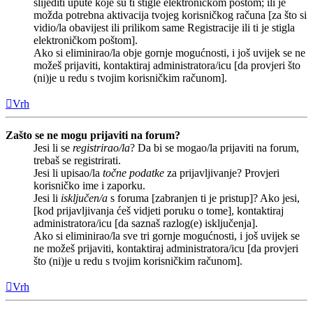
slijediti upute koje su ti stigle elektroničkom poštom; ili je
možda potrebna aktivacija tvojeg korisničkog računa [za što si
vidio/la obavijest ili prilikom same Registracije ili ti je stigla
elektroničkom poštom].
Ako si eliminirao/la obje gornje mogućnosti, i još uvijek se ne
možeš prijaviti, kontaktiraj administratora/icu [da provjeri što
(ni)je u redu s tvojim korisničkim računom].
Vrh
Zašto se ne mogu prijaviti na forum?
Jesi li se
registrirao/la
? Da bi se mogao/la prijaviti na forum,
trebaš se registrirati.
Jesi li upisao/la
točne podatke
za prijavljivanje? Provjeri
korisničko ime i zaporku.
Jesi li
isključen/a
s foruma [zabranjen ti je pristup]? Ako jesi,
[kod prijavljivanja ćeš vidjeti poruku o tome], kontaktiraj
administratora/icu [da saznaš razlog(e) isključenja].
Ako si eliminirao/la sve tri gornje mogućnosti, i još uvijek se
ne možeš prijaviti, kontaktiraj administratora/icu [da provjeri
što (ni)je u redu s tvojim korisničkim računom].
Vrh