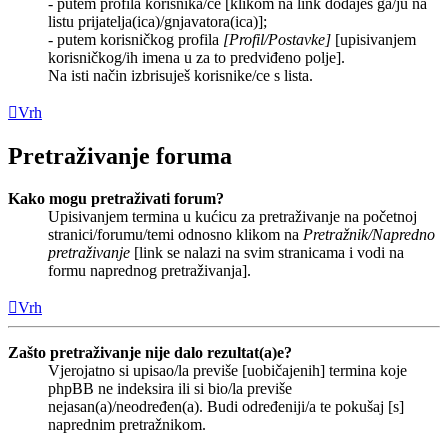
- putem profila korisnika/ce [klikom na link dodaješ ga/ju na
listu prijatelja(ica)/gnjavatora(ica)];
- putem korisničkog profila
[Profil/Postavke]
[upisivanjem
korisničkog/ih imena u za to predviđeno polje].
Na isti način izbrisuješ korisnike/ce s lista.
Vrh
Pretraživanje foruma
Kako mogu pretraživati forum?
Upisivanjem termina u kućicu za pretraživanje na početnoj
stranici/forumu/temi odnosno klikom na
Pretražnik/Napredno
pretraživanje
[link se nalazi na svim stranicama i vodi na
formu naprednog pretraživanja].
Vrh
Zašto pretraživanje nije dalo rezultat(a)e?
Vjerojatno si upisao/la previše [uobičajenih] termina koje
phpBB ne indeksira ili si bio/la previše
nejasan(a)/neodređen(a). Budi određeniji/a te pokušaj [s]
naprednim pretražnikom.