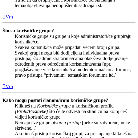
tema/objavljivanja nedopuštenih sadržaja i sl.
Vrh
Što su korisničke grupe?
Korisničke grupe su grupe u koje administratori/ce grupiraju
korisnike/ce.
Svaki/a korisnik/ca može pripadati većem broju grupa.
Svakoj grupi mogu biti dodijeljena individualna prava
pristupa, što administratorima/cama olakšava dodjeljivanje
određenih prava određenim korisnicima/ama [npr.
proglašavanje više korisnika/ca moderatorima/cama foruma,
pravo pristupa “privatnim” tematskim forumima itd.].
Vrh
Kako mogu postati članom/icom korisničke grupe?
Klikneš na
Korisničke grupe
u korisničkom profilu
[Profil/Postavke]
što će te odvesti na stranicu na kojoj ćeš
vidjeti korisničke grupe.
Nemaju sve grupe
otvoren pristup
[neke su zatvorene, neke
skrivene...].
Ako imaš pristup korisničkoj grupi, za pristupanje klikneš na