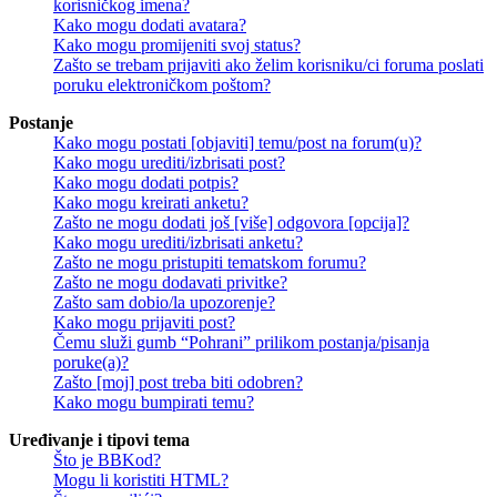
korisničkog imena?
Kako mogu dodati avatara?
Kako mogu promijeniti svoj status?
Zašto se trebam prijaviti ako želim korisniku/ci foruma poslati
poruku elektroničkom poštom?
Postanje
Kako mogu postati [objaviti] temu/post na forum(u)?
Kako mogu urediti/izbrisati post?
Kako mogu dodati potpis?
Kako mogu kreirati anketu?
Zašto ne mogu dodati još [više] odgovora [opcija]?
Kako mogu urediti/izbrisati anketu?
Zašto ne mogu pristupiti tematskom forumu?
Zašto ne mogu dodavati privitke?
Zašto sam dobio/la upozorenje?
Kako mogu prijaviti post?
Čemu služi gumb “Pohrani” prilikom postanja/pisanja
poruke(a)?
Zašto [moj] post treba biti odobren?
Kako mogu bumpirati temu?
Uređivanje i tipovi tema
Što je BBKod?
Mogu li koristiti HTML?