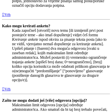
potpis, jednostavno za vrijeme pisanja samog posta/poruke
označiš opciju dodavanja potpisa.
Vrh
Kako mogu kreirati anketu?
Kada započneš [otvoriš] novu temu [ili izmijeniš prvi post
postojeće teme - ako imaš dopuštenje] vidjet ćeš formu
Kreiranje ankete
ispod okvira za pisanje teksta posta [ako to
ne vidiš, vjerojatno nemaš dopuštenje za kreiranje anketa].
Upišeš pitanje i [barem] dva moguća odgovora [svaki u
zaseban redak], kojih maksimalan limit određuje
administrator/ica. Možeš postaviti (i) vremensko ograničenje
trajanja ankete [upišeš broj dana; 0=neograničeno], [broj]
koliko opcija korisnik/ca može odabrati prilikom glasovanja te
o(ne)mogućiti “predomišljanje” [“ponovljeno” glasovanje
(poništenje danog/ih glasa/ova te glasovanje za drugu/e
opciju/e)].
Vrh
Zašto ne mogu dodati još [više] odgovora [opcija]?
Maksimalan limit odgovora [opcija] određuje
administrator/ica. Ako smatraš da bi taj broj trebalo povećati,