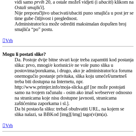
vidi samo
prvih
20, a ostale možeš vidjeti (i
ubaciti
) klikom na
Ostali smajlići
].
Nije preporučljivo ubacivati/ubaciti puno smajlića u post jer se
time gube čitljivost i preglednost.
Administrator/ica može odrediti maksimalan dopušten broj
smajlića “po” postu.
Vrh
Mogu li postati slike?
Da. Postoje dvije bitne stvari koje treba zapamtiti kod postanja
slika: prvo, mnogi/e korisnici/e ne vole puno slika u
postovima/porukama, i drugo, ako je administrator/ica foruma
onemogućio postanje privitaka, slika koju umećeš/umetneš
treba biti dostupna na Internetu, npr.
http://www.primjer.info/moja-slicka.gif [ne može postojati
samo na tvojem računalu - osim ako imaš webserver odnosno
na stranicama koje nisu dostupne javnosti, stranicama
zaštićenima zaporkama i sl.].
Da bi postao/la sliku: trebaš obuhvatiti URL, na kojem se
slika nalazi, sa BBKod [img][/img] tago(vi)m(a).
Vrh