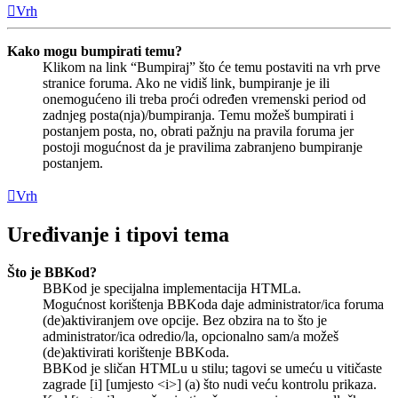
Vrh
Kako mogu bumpirati temu?
Klikom na link “Bumpiraj” što će temu postaviti na vrh prve
stranice foruma. Ako ne vidiš link, bumpiranje je ili
onemogućeno ili treba proći određen vremenski period od
zadnjeg posta(nja)/bumpiranja. Temu možeš bumpirati i
postanjem posta, no, obrati pažnju na pravila foruma jer
postoji mogućnost da je pravilima zabranjeno bumpiranje
postanjem.
Vrh
Uređivanje i tipovi tema
Što je BBKod?
BBKod je specijalna implementacija HTMLa.
Mogućnost korištenja BBKoda daje administrator/ica foruma
(de)aktiviranjem ove opcije. Bez obzira na to što je
administrator/ica odredio/la, opcionalno sam/a možeš
(de)aktivirati korištenje BBKoda.
BBKod je sličan HTMLu u stilu; tagovi se umeću u vitičaste
zagrade [i] [umjesto <i>] (a) što nudi veću kontrolu prikaza.