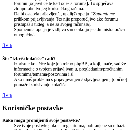
forumu [odjavit će te kad odeš s foruma]. To sprječava
zlouporabu tvojeg korisničkog računa.
Da bi ostao/la prijavljen/a, upali(š) opciju
“Zapamti me”
prilikom prijavljivanja [što nije preporučljivo ako forumu
pristupaš s tuđeg, a ne sa svojeg računala].
Spomenuta opcija je vidljiva samo ako ju je administrator/ica
omogućio/la.
Vrh
Što “Izbriši kolačiće” radi?
Izbrisuje kolačiće koje je kreirao phpBB, a koji, inače, sadrže
informacije o tvojem prijavljivanju, pregledanim/pročitanim
forumima/temama/postovima i sl.
Ako imaš problema s prijavljivanjem/odjavljivanjem, [obično]
pomaže izbrisivanje kolačića.
Vrh
Korisničke postavke
Kako mogu promijeniti svoje postavke?
Sve tvoje postavke, ako si registriran/a, pohranjene su u bazi.