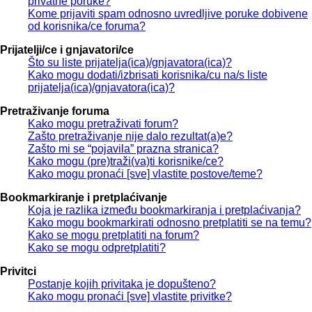
privatne poruke?
Kome prijaviti spam odnosno uvredljive poruke dobivene
od korisnika/ce foruma?
Prijatelji/ce i gnjavatori/ce
Što su liste prijatelja(ica)/gnjavatora(ica)?
Kako mogu dodati/izbrisati korisnika/cu na/s liste
prijatelja(ica)/gnjavatora(ica)?
Pretraživanje foruma
Kako mogu pretraživati forum?
Zašto pretraživanje nije dalo rezultat(a)e?
Zašto mi se “pojavila” prazna stranica?
Kako mogu (pre)traži(va)ti korisnike/ce?
Kako mogu pronaći [sve] vlastite postove/teme?
Bookmarkiranje i pretplaćivanje
Koja je razlika između bookmarkiranja i pretplaćivanja?
Kako mogu bookmarkirati odnosno pretplatiti se na temu?
Kako se mogu pretplatiti na forum?
Kako se mogu odpretplatiti?
Privitci
Postanje kojih privitaka je dopušteno?
Kako mogu pronaći [sve] vlastite privitke?