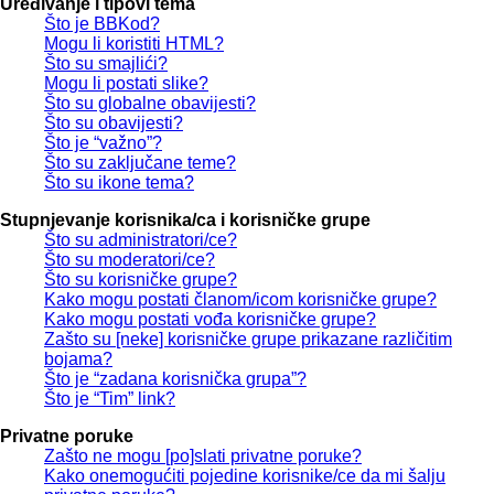
Uređivanje i tipovi tema
Što je BBKod?
Mogu li koristiti HTML?
Što su smajlići?
Mogu li postati slike?
Što su globalne obavijesti?
Što su obavijesti?
Što je “važno”?
Što su zaključane teme?
Što su ikone tema?
Stupnjevanje korisnika/ca i korisničke grupe
Što su administratori/ce?
Što su moderatori/ce?
Što su korisničke grupe?
Kako mogu postati članom/icom korisničke grupe?
Kako mogu postati vođa korisničke grupe?
Zašto su [neke] korisničke grupe prikazane različitim
bojama?
Što je “zadana korisnička grupa”?
Što je “Tim” link?
Privatne poruke
Zašto ne mogu [po]slati privatne poruke?
Kako onemogućiti pojedine korisnike/ce da mi šalju