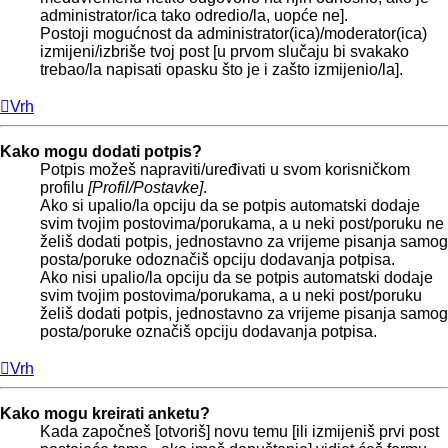
administrator/ica tako odredio/la, uopće ne].
Postoji mogućnost da administrator(ica)/moderator(ica)
izmijeni/izbriše tvoj post [u prvom slučaju bi svakako
trebao/la napisati opasku što je i zašto izmijenio/la].
Vrh
Kako mogu dodati potpis?
Potpis možeš napraviti/uređivati u svom korisničkom
profilu
[Profil/Postavke]
.
Ako si upalio/la opciju da se potpis automatski dodaje
svim tvojim postovima/porukama, a u neki post/poruku ne
želiš dodati potpis, jednostavno za vrijeme pisanja samog
posta/poruke odoznačiš opciju dodavanja potpisa.
Ako nisi upalio/la opciju da se potpis automatski dodaje
svim tvojim postovima/porukama, a u neki post/poruku
želiš dodati potpis, jednostavno za vrijeme pisanja samog
posta/poruke označiš opciju dodavanja potpisa.
Vrh
Kako mogu kreirati anketu?
Kada započneš [otvoriš] novu temu [ili izmijeniš prvi post