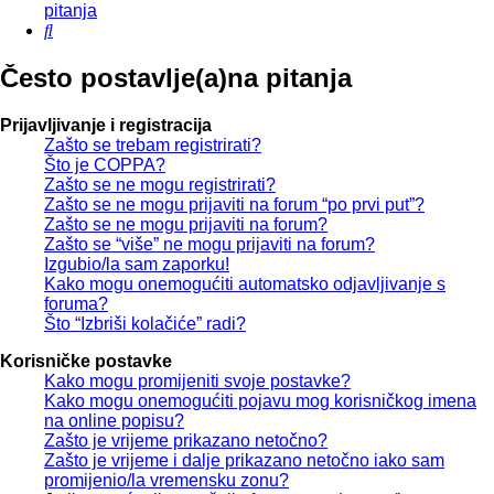
pitanja
Pretražnik
Često postavlje(a)na pitanja
Prijavljivanje i registracija
Zašto se trebam registrirati?
Što je COPPA?
Zašto se ne mogu registrirati?
Zašto se ne mogu prijaviti na forum “po prvi put”?
Zašto se ne mogu prijaviti na forum?
Zašto se “više” ne mogu prijaviti na forum?
Izgubio/la sam zaporku!
Kako mogu onemogućiti automatsko odjavljivanje s
foruma?
Što “Izbriši kolačiće” radi?
Korisničke postavke
Kako mogu promijeniti svoje postavke?
Kako mogu onemogućiti pojavu mog korisničkog imena
na online popisu?
Zašto je vrijeme prikazano netočno?
Zašto je vrijeme i dalje prikazano netočno iako sam
promijenio/la vremensku zonu?