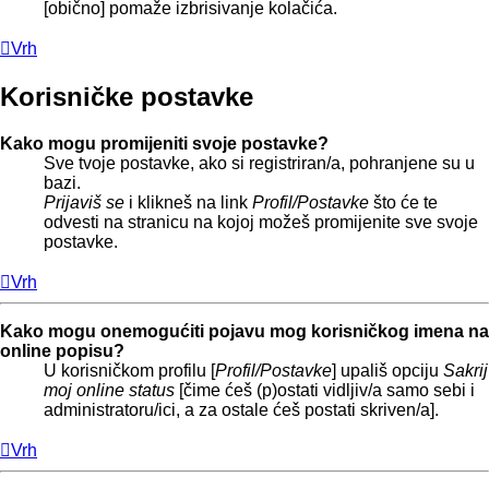
[obično] pomaže izbrisivanje kolačića.
Vrh
Korisničke postavke
Kako mogu promijeniti svoje postavke?
Sve tvoje postavke, ako si registriran/a, pohranjene su u
bazi.
Prijaviš se
i klikneš na link
Profil/Postavke
što će te
odvesti na stranicu na kojoj možeš promijenite sve svoje
postavke.
Vrh
Kako mogu onemogućiti pojavu mog korisničkog imena na
online popisu?
U korisničkom profilu [
Profil/Postavke
] upališ opciju
Sakrij
moj online status
[čime ćeš (p)ostati vidljiv/a samo sebi i
administratoru/ici, a za ostale ćeš postati skriven/a].
Vrh