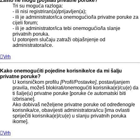
Zašto ne mogu [po]slati privatne poruke?
Tri su moguća razloga:
- ili nisi registriran(a)/prijavljen(a);
- ili je administrator/ica onemogućio/la privatne poruke za
cijeli forum;
- ili je administrator/ica tebi onemogućio/la slanje
privatnih poruka.
U potonjem slučaju zatraži objašnjenje od
administratora/ice.
Vrh
Kako onemogućiti pojedine korisnike/ce da mi šalju
privatne poruke?
U korisničkom profilu
[Profil/Postavke]
, postavljanjem
pravila, možeš blokirati/onemogućiti korisnika(e)/cu(e) da
ti šalje(u) privatne poruke [poruke će automatski biti
izbrisane].
Ako dobivaš neželjene privatne poruke od određenog/e
korisnika/ce, obavijesti administratora/icu [ima ovlasti
spriječiti korisnika(e)/cu(e) u slanju privatnih poruka
ikome].
Vrh