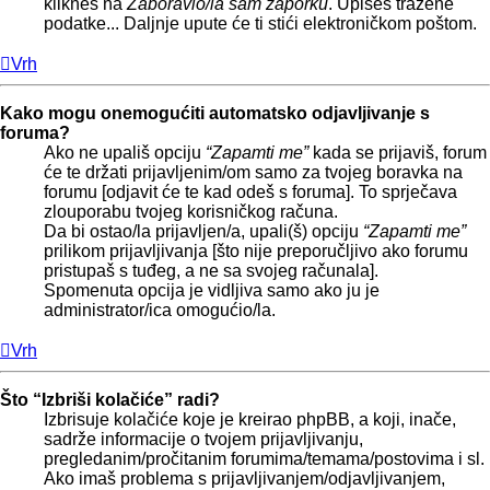
klikneš na
Zaboravio/la sam zaporku
. Upišeš tražene
podatke... Daljnje upute će ti stići elektroničkom poštom.
Vrh
Kako mogu onemogućiti automatsko odjavljivanje s
foruma?
Ako ne upališ opciju
“Zapamti me”
kada se prijaviš, forum
će te držati prijavljenim/om samo za tvojeg boravka na
forumu [odjavit će te kad odeš s foruma]. To sprječava
zlouporabu tvojeg korisničkog računa.
Da bi ostao/la prijavljen/a, upali(š) opciju
“Zapamti me”
prilikom prijavljivanja [što nije preporučljivo ako forumu
pristupaš s tuđeg, a ne sa svojeg računala].
Spomenuta opcija je vidljiva samo ako ju je
administrator/ica omogućio/la.
Vrh
Što “Izbriši kolačiće” radi?
Izbrisuje kolačiće koje je kreirao phpBB, a koji, inače,
sadrže informacije o tvojem prijavljivanju,
pregledanim/pročitanim forumima/temama/postovima i sl.
Ako imaš problema s prijavljivanjem/odjavljivanjem,