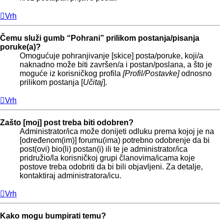
Vrh
Čemu služi gumb “Pohrani” prilikom postanja/pisanja
poruke(a)?
Omogućuje pohranjivanje [skice] posta/poruke, koji/a
naknadno može biti završen/a i postan/poslana, a što je
moguće iz korisničkog profila
[Profil/Postavke]
odnosno
prilikom postanja [
Učitaj
].
Vrh
Zašto [moj] post treba biti odobren?
Administrator/ica može donijeti odluku prema kojoj je na
[određenom(im)] forumu(ima) potrebno odobrenje da bi
post(ovi) bio(li) postan(i) ili te je administrator/ica
pridružio/la korisničkoj grupi članovima/icama koje
postove treba odobriti da bi bili objavljeni. Za detalje,
kontaktiraj administratora/icu.
Vrh
Kako mogu bumpirati temu?