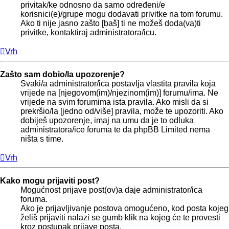
privitak/ke odnosno da samo određeni/e
korisnici(e)/grupe mogu dodavati privitke na tom forumu.
Ako ti nije jasno zašto [baš] ti ne možeš doda(va)ti
privitke, kontaktiraj administratora/icu.
Vrh
Zašto sam dobio/la upozorenje?
Svaki/a administrator/ica postavlja vlastita pravila koja
vrijede na [njegovom(im)/njezinom(im)] forumu/ima. Ne
vrijede na svim forumima ista pravila. Ako misli da si
prekršio/la [jedno od/više] pravila, može te upozoriti. Ako
dobiješ upozorenje, imaj na umu da je to odluka
administratora/ice foruma te da phpBB Limited nema
ništa s time.
Vrh
Kako mogu prijaviti post?
Mogućnost prijave post(ov)a daje administrator/ica
foruma.
Ako je prijavljivanje postova omogućeno, kod posta kojeg
želiš prijaviti nalazi se gumb klik na kojeg će te provesti
kroz postupak prijave posta.