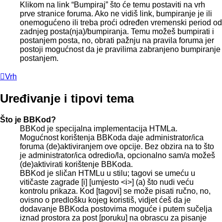
Klikom na link “Bumpiraj” što će temu postaviti na vrh
prve stranice foruma. Ako ne vidiš link, bumpiranje je ili
onemogućeno ili treba proći određen vremenski period od
zadnjeg posta(nja)/bumpiranja. Temu možeš bumpirati i
postanjem posta, no, obrati pažnju na pravila foruma jer
postoji mogućnost da je pravilima zabranjeno bumpiranje
postanjem.
Vrh
Uređivanje i tipovi tema
Što je BBKod?
BBKod je specijalna implementacija HTMLa.
Mogućnost korištenja BBKoda daje administrator/ica
foruma (de)aktiviranjem ove opcije. Bez obzira na to što
je administrator/ica odredio/la, opcionalno sam/a možeš
(de)aktivirati korištenje BBKoda.
BBKod je sličan HTMLu u stilu; tagovi se umeću u
vitičaste zagrade [i] [umjesto <i>] (a) što nudi veću
kontrolu prikaza. Kod [tagovi] se može pisati ručno, no,
ovisno o predlošku kojeg koristiš, vidjet ćeš da je
dodavanje BBKoda postovima moguće i putem sučelja
iznad prostora za post [poruku] na obrascu za pisanje