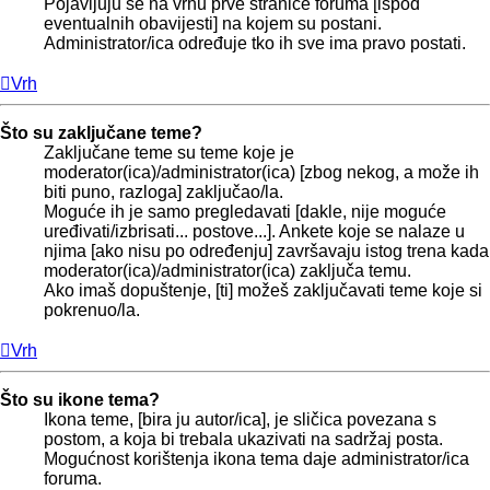
Pojavljuju se na vrhu prve stranice foruma [ispod
eventualnih obavijesti] na kojem su postani.
Administrator/ica određuje tko ih sve ima pravo postati.
Vrh
Što su zaključane teme?
Zaključane teme su teme koje je
moderator(ica)/administrator(ica) [zbog nekog, a može ih
biti puno, razloga] zaključao/la.
Moguće ih je samo pregledavati [dakle, nije moguće
uređivati/izbrisati... postove...]. Ankete koje se nalaze u
njima [ako nisu po određenju] završavaju istog trena kada
moderator(ica)/administrator(ica) zaključa temu.
Ako imaš dopuštenje, [ti] možeš zaključavati teme koje si
pokrenuo/la.
Vrh
Što su ikone tema?
Ikona teme, [bira ju autor/ica], je sličica povezana s
postom, a koja bi trebala ukazivati na sadržaj posta.
Mogućnost korištenja ikona tema daje administrator/ica
foruma.