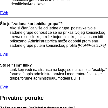
identificirati/razlikovati.
Vrh
Što je “zadana korisnička grupa”?
Ako si član/ica više od jedne grupe, postavke tvoje
zadane grupe odnosit će se na prikaz tvojeg korisničkog
imena u smislu kojom će bojom te s kojim statusom biti
prikazano. Administrator/ica može odobriti promjenu
zadane grupe putem korisničkog profila
[Profil/Postavke]
.
Vrh
Što je “Tim” link?
Link koji vodi na stranicu na kojoj se nalazi lista “osoblja”
foruma [popis administratora/ica i moderatora/ica, koje
grupe/forume administriraju/moderiraju i sl.].
Vrh
Privatne poruke