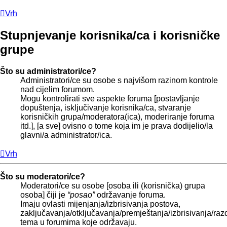
Vrh
Stupnjevanje korisnika/ca i korisničke
grupe
Što su administratori/ce?
Administratori/ce su osobe s najvišom razinom kontrole
nad cijelim forumom.
Mogu kontrolirati sve aspekte foruma [postavljanje
dopuštenja, isključivanje korisnika/ca, stvaranje
korisničkih grupa/moderatora(ica), moderiranje foruma
itd.], [a sve] ovisno o tome koja im je prava dodijelio/la
glavni/a administrator/ica.
Vrh
Što su moderatori/ce?
Moderatori/ce su osobe [osoba ili (korisnička) grupa
osoba] čiji je
“posao”
održavanje foruma.
Imaju ovlasti mijenjanja/izbrisivanja postova,
zaključavanja/otključavanja/premještanja/izbrisivanja/raz
tema u forumima koje održavaju.