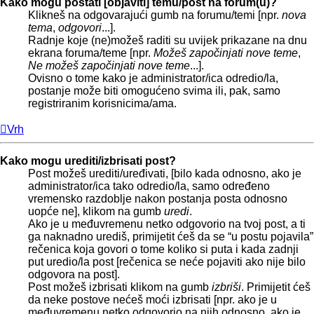
Kako mogu postati [objaviti] temu/post na forum(u)?
Klikneš na odgovarajući gumb na forumu/temi [npr.
nova
tema
,
odgovori
...].
Radnje koje (ne)možeš raditi su uvijek prikazane na dnu
ekrana foruma/teme [npr.
Možeš započinjati nove teme
,
Ne možeš započinjati nove teme
...].
Ovisno o tome kako je administrator/ica odredio/la,
postanje može biti omogućeno svima ili, pak, samo
registriranim korisnicima/ama.
Vrh
Kako mogu urediti/izbrisati post?
Post možeš urediti/uređivati, [bilo kada odnosno, ako je
administrator/ica tako odredio/la, samo određeno
vremensko razdoblje nakon postanja posta odnosno
uopće ne], klikom na gumb
uredi
.
Ako je u međuvremenu netko odgovorio na tvoj post, a ti
ga naknadno urediš, primijetit ćeš da se “u postu pojavila”
rečenica koja govori o tome koliko si puta i kada zadnji
put uredio/la post [rečenica se neće pojaviti ako nije bilo
odgovora na post].
Post možeš izbrisati klikom na gumb
izbriši
. Primijetit ćeš
da neke postove nećeš moći izbrisati [npr. ako je u
međuvremenu netko odgovorio na njih odnosno, ako je