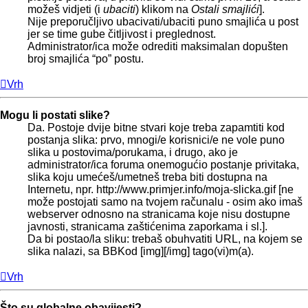
možeš vidjeti (i
ubaciti
) klikom na
Ostali smajlići
].
Nije preporučljivo ubacivati/ubaciti puno smajlića u post
jer se time gube čitljivost i preglednost.
Administrator/ica može odrediti maksimalan dopušten
broj smajlića “po” postu.
Vrh
Mogu li postati slike?
Da. Postoje dvije bitne stvari koje treba zapamtiti kod
postanja slika: prvo, mnogi/e korisnici/e ne vole puno
slika u postovima/porukama, i drugo, ako je
administrator/ica foruma onemogućio postanje privitaka,
slika koju umećeš/umetneš treba biti dostupna na
Internetu, npr. http://www.primjer.info/moja-slicka.gif [ne
može postojati samo na tvojem računalu - osim ako imaš
webserver odnosno na stranicama koje nisu dostupne
javnosti, stranicama zaštićenima zaporkama i sl.].
Da bi postao/la sliku: trebaš obuhvatiti URL, na kojem se
slika nalazi, sa BBKod [img][/img] tago(vi)m(a).
Vrh
Što su globalne obavijesti?