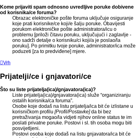
Kome prijaviti spam odnosno uvredljive poruke dobivene
od korisnika/ce foruma?
Obrazac elektroničke pošte foruma uključuje osiguranje
koje prati korisnike/ce koji/e šalju poruke. Obavijesti
porukom elektroničke pošte administratora/icu o
problemu [priloži čitavu poruku, uključujući i zaglavlje -
ono sadrži detalje o korisniku/ci koji/a je poslao/la
poruku]. Po primitku tvoje poruke, administrator/ica može
poduzeti [za to predviđene] mjere.
Vrh
Prijatelji/ce i gnjavatori/ce
Što su liste prijatelja(ica)/gnjavatora(ica)?
Liste prijatelja(ica)/gnjavatora(ica) služe “organiziranju
ostalih korisnika/ca foruma”.
Osobe koje dodaš na listu prijatelja/ica bit će izlistane u
korisničkom profilu
[Profil/Postavke]
da bi bez
pretraživanja mogao/la vidjeti njihov online status te im
poslati privatne poruke. Postovi i sl. tih osoba mogu biti
posvijetljeni.
Postovi osoba koje dodaš na listu gnjavatora/ica bit će