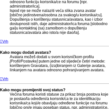
odnosno funkciju korisnika/ce na forumu [npr.
administrator/ica].
Ispod nje se može nalaziti veća slika zvana avatar
[obično jedinstvena/osobna za svakog/u korisnika/cu].
Dopuštenja o korištenju statusnica/avatara, kao i izbor
dostupnosti istih, daje administrator/ica foruma [slobodno
ga/ju kontaktiraj (sa) zamolbom o dopuštenju
statusnica/avatara ako isto/a nije dao/la].
Vrh
Kako mogu dodati avatara?
Avatara možeš dodati u svom korisničkom profilu
[Profil/Postavke]
putem jedne od sljedeće četiri metode:
korištenjem Gravatara, (iza)biranjem iz Galerije avatara,
linkanjem na avatara odnosno pohranjivanjem avatara.
Vrh
Kako mogu promijeniti svoj status?
Većina foruma koristi statuse za prikaz broja postova koje
je postao/la određeni/a korisnik/ca te za identifikaciju
korisnika/ca koji/e obavljaju određene funkcije na forumu
[obično oni/e imaju poseban status, npr. administratori/ce,