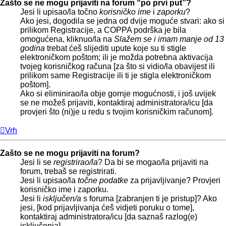
Zašto se ne mogu prijaviti na forum “po prvi put”?
Jesi li upisao/la točno
korisničko ime
i
zaporku
?
Ako jesi, dogodila se jedna od dvije moguće stvari: ako si
prilikom Registracije, a COPPA podrška je bila
omogućena, kliknuo/la na
Slažem se i imam manje od 13
godina
trebat ćeš slijediti upute koje su ti stigle
elektroničkom poštom; ili je možda potrebna aktivacija
tvojeg korisničkog računa [za što si vidio/la obavijest ili
prilikom same Registracije ili ti je stigla elektroničkom
poštom].
Ako si eliminirao/la obje gornje mogućnosti, i još uvijek
se ne možeš prijaviti, kontaktiraj administratora/icu [da
provjeri što (ni)je u redu s tvojim korisničkim računom].
Vrh
Zašto se ne mogu prijaviti na forum?
Jesi li se
registrirao/la
? Da bi se mogao/la prijaviti na
forum, trebaš se registrirati.
Jesi li upisao/la
točne podatke
za prijavljivanje? Provjeri
korisničko ime i zaporku.
Jesi li
isključen/a
s foruma [zabranjen ti je pristup]? Ako
jesi, [kod prijavljivanja ćeš vidjeti poruku o tome],
kontaktiraj administratora/icu [da saznaš razlog(e)
isključenja].