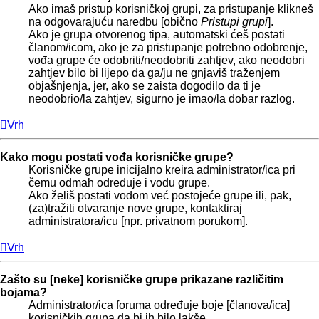
Ako imaš pristup korisničkoj grupi, za pristupanje klikneš
na odgovarajuću naredbu [obično
Pristupi grupi
].
Ako je grupa otvorenog tipa, automatski ćeš postati
članom/icom, ako je za pristupanje potrebno odobrenje,
vođa grupe će odobriti/neodobriti zahtjev, ako neodobri
zahtjev bilo bi lijepo da ga/ju ne gnjaviš traženjem
objašnjenja, jer, ako se zaista dogodilo da ti je
neodobrio/la zahtjev, sigurno je imao/la dobar razlog.
Vrh
Kako mogu postati vođa korisničke grupe?
Korisničke grupe inicijalno kreira administrator/ica pri
čemu odmah određuje i vođu grupe.
Ako želiš postati vođom već postojeće grupe ili, pak,
(za)tražiti otvaranje nove grupe, kontaktiraj
administratora/icu [npr. privatnom porukom].
Vrh
Zašto su [neke] korisničke grupe prikazane različitim
bojama?
Administrator/ica foruma određuje boje [članova/ica]
korisničkih grupa da bi ih bilo lakše