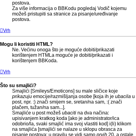
postova.
Za više informacija o BBKodu pogledaj Vodič kojemu
možeš pristupiti sa stranice za pisanje/uređivanje
postova.
Vrh
Mogu li koristiti HTML?
Ne. Većinu onoga što je moguće dobiti/prikazati
korištenjem HTMLa moguće je dobiti/prikazati i
korištenjem BBKoda.
Vrh
Što su smajlići?
Smajlići [Smileys/Emoticons] su male sličice koje
prikazuju
emocije/razmišljanja osobe [koja ih je
ubacila
u
post, npr. :) znači smijem se, sretan/na sam, :( znači
plačem, tužan/na sam...].
Smajliće u post možeš
ubaciti
na dva načina:
upisivanjem kratkog koda [ako je administrator/ica
odobrio/la, svaki smajlić ima svoj vlastiti kod] i(li) klikom
na smajlića [smajlići se nalaze u sklopu obrasca za
pisanje postova; u pravilu se vidi samo
prvih
20, a ostale