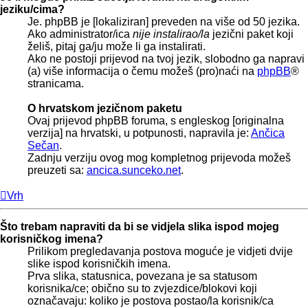
jeziku/cima?
Je. phpBB je [lokaliziran] preveden na više od 50 jezika.
Ako administrator/ica
nije instalirao/la
jezični paket koji
želiš, pitaj ga/ju može li ga instalirati.
Ako ne postoji prijevod na tvoj jezik, slobodno ga napravi
(a) više informacija o čemu možeš (pro)naći na
phpBB
®
stranicama.
O hrvatskom jezičnom paketu
Ovaj prijevod phpBB foruma, s engleskog [originalna
verzija] na hrvatski, u potpunosti, napravila je:
Ančica
Sečan
.
Zadnju verziju ovog mog kompletnog prijevoda možeš
preuzeti sa:
ancica.sunceko.net
.
Vrh
Što trebam napraviti da bi se vidjela slika ispod mojeg
korisničkog imena?
Prilikom pregledavanja postova moguće je vidjeti dvije
slike ispod korisničkih imena.
Prva slika, statusnica, povezana je sa statusom
korisnika/ce; obično su to zvjezdice/blokovi koji
označavaju: koliko je postova postao/la korisnik/ca