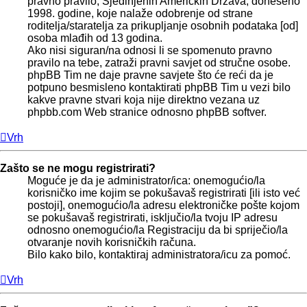
pravno pravilo, Sjedinjenih Američkih Država, doneseno
1998. godine, koje nalaže odobrenje od strane
roditelja/staratelja za prikupljanje osobnih podataka [od]
osoba mlađih od 13 godina.
Ako nisi siguran/na odnosi li se spomenuto pravno
pravilo na tebe, zatraži pravni savjet od stručne osobe.
phpBB Tim ne daje pravne savjete što će reći da je
potpuno besmisleno kontaktirati phpBB Tim u vezi bilo
kakve pravne stvari koja nije direktno vezana uz
phpbb.com Web stranice odnosno phpBB softver.
Vrh
Zašto se ne mogu registrirati?
Moguće je da je administrator/ica: onemogućio/la
korisničko ime kojim se pokušavaš registrirati [ili isto već
postoji], onemogućio/la adresu elektroničke pošte kojom
se pokušavaš registrirati, isključio/la tvoju IP adresu
odnosno onemogućio/la Registraciju da bi spriječio/la
otvaranje novih korisničkih računa.
Bilo kako bilo, kontaktiraj administratora/icu za pomoć.
Vrh