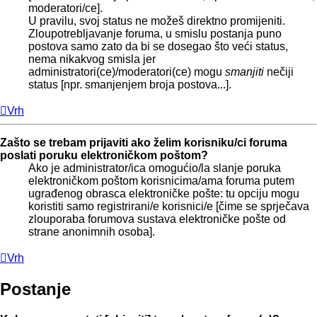
moderatori/ce].
U pravilu, svoj status ne možeš direktno promijeniti.
Zloupotrebljavanje foruma, u smislu postanja puno
postova samo zato da bi se dosegao što veći status,
nema nikakvog smisla jer
administratori(ce)/moderatori(ce) mogu
smanjiti
nečiji
status [npr. smanjenjem broja postova...].
Vrh
Zašto se trebam prijaviti ako želim korisniku/ci foruma
poslati poruku elektroničkom poštom?
Ako je administrator/ica omogućio/la slanje poruka
elektroničkom poštom korisnicima/ama foruma putem
ugrađenog obrasca elektroničke pošte: tu opciju mogu
koristiti samo registrirani/e korisnici/e [čime se sprječava
zlouporaba forumova sustava elektroničke pošte od
strane anonimnih osoba].
Vrh
Postanje