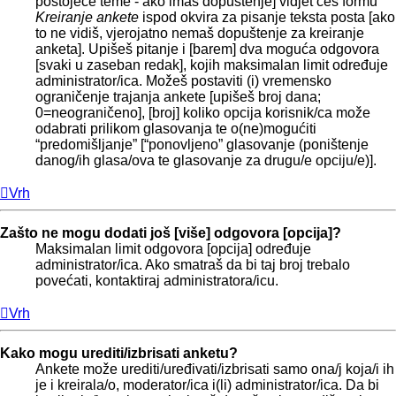
postojeće teme - ako imaš dopuštenje] vidjet ćeš formu
Kreiranje ankete
ispod okvira za pisanje teksta posta [ako
to ne vidiš, vjerojatno nemaš dopuštenje za kreiranje
anketa]. Upišeš pitanje i [barem] dva moguća odgovora
[svaki u zaseban redak], kojih maksimalan limit određuje
administrator/ica. Možeš postaviti (i) vremensko
ograničenje trajanja ankete [upišeš broj dana;
0=neograničeno], [broj] koliko opcija korisnik/ca može
odabrati prilikom glasovanja te o(ne)mogućiti
“predomišljanje” [“ponovljeno” glasovanje (poništenje
danog/ih glasa/ova te glasovanje za drugu/e opciju/e)].
Vrh
Zašto ne mogu dodati još [više] odgovora [opcija]?
Maksimalan limit odgovora [opcija] određuje
administrator/ica. Ako smatraš da bi taj broj trebalo
povećati, kontaktiraj administratora/icu.
Vrh
Kako mogu urediti/izbrisati anketu?
Ankete može urediti/uređivati/izbrisati samo ona/j koja/i ih
je i kreirala/o, moderator/ica i(li) administrator/ica. Da bi