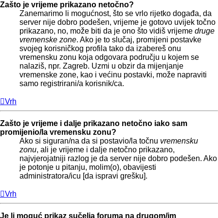
Zašto je vrijeme prikazano netočno?
Zanemarimo li mogućnost, što se vrlo rijetko događa, da
server nije dobro podešen, vrijeme je gotovo uvijek točno
prikazano, no, može biti da je ono što vidiš vrijeme
druge
vremenske zone
. Ako je to slučaj, promijeni postavke
svojeg korisničkog profila tako da izabereš onu
vremensku zonu koja odgovara području u kojem se
nalaziš, npr. Zagreb. Uzmi u obzir da mijenjanje
vremenske zone, kao i većinu postavki, može napraviti
samo registrirani/a korisnik/ca.
Vrh
Zašto je vrijeme i dalje prikazano netočno iako sam
promijenio/la vremensku zonu?
Ako si siguran/na da si postavio/la točnu
vremensku
zonu
, ali je vrijeme i dalje netočno prikazano,
najvjerojatniji razlog je da server nije dobro podešen. Ako
je potonje u pitanju, molim(o), obavijesti
administratora/icu [da ispravi grešku].
Vrh
Je li moguć prikaz sučelja foruma na drugom/im