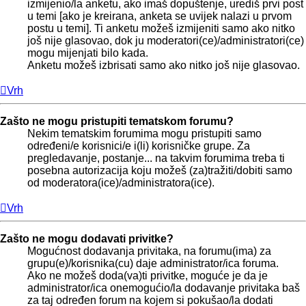
izmijenio/la anketu, ako imaš dopuštenje, urediš prvi post
u temi [ako je kreirana, anketa se uvijek nalazi u prvom
postu u temi]. Ti anketu možeš izmijeniti samo ako nitko
još nije glasovao, dok ju moderatori(ce)/administratori(ce)
mogu mijenjati bilo kada.
Anketu možeš izbrisati samo ako nitko još nije glasovao.
Vrh
Zašto ne mogu pristupiti tematskom forumu?
Nekim tematskim forumima mogu pristupiti samo
određeni/e korisnici/e i(li) korisničke grupe. Za
pregledavanje, postanje... na takvim forumima treba ti
posebna autorizacija koju možeš (za)tražiti/dobiti samo
od moderatora(ice)/administratora(ice).
Vrh
Zašto ne mogu dodavati privitke?
Mogućnost dodavanja privitaka, na forumu(ima) za
grupu(e)/korisnika(cu) daje administrator/ica foruma.
Ako ne možeš doda(va)ti privitke, moguće je da je
administrator/ica onemogućio/la dodavanje privitaka baš
za taj određen forum na kojem si pokušao/la dodati