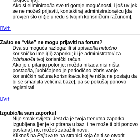
Ako si eliminirao/la sve tri gornje mogućnosti, i još uvijek
se ne možeš prijaviti, kontaktiraj administratora/icu [da
provjeri što (ni)je u redu s tvojim korisničkim računom].
Vrh
Zašto se “više” ne mogu prijaviti na forum?
Dva su moguća razloga: ili si upisao/la
netočno
korisničko ime i(li) zaporku; ili je administrator/ica
izbrisao/la
tvoj korisnički račun.
Ako je u pitanju potonje: možda nikada nisi ništa
postao/la, [uobičajeno je periodično izbrisivanje
korisničkih računa korisnika/ca koji/e ništa ne postaju da
bi se smanjila veličina baze], pa se pokušaj ponovo
registrirati.
Vrh
Izgubio/la sam zaporku!
Nije smak svijeta! Jest da je tvoja trenutna zaporka
izgubljena [jer je kriptirana u bazi i ne može ti biti ponovo
poslana], no, možeš zatražiti novu.
Klikneš na
Prijava
te na stranici koja će ti se otvoriti