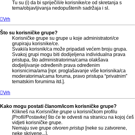
Tu su (i) da bi spriječili/e korisnike/ce od skretanja s
tema/objavljivanja nedopuštenih sadržaja i sl.
Vrh
Što su korisničke grupe?
Korisničke grupe su grupe u koje administratori/ce
grupiraju korisnike/ce.
Svaki/a korisnik/ca može pripadati većem broju grupa.
Svakoj grupi mogu biti dodijeljena individualna prava
pristupa, što administratorima/cama olakšava
dodjeljivanje određenih prava određenim
korisnicima/ama [npr. proglašavanje više korisnika/ca
moderatorima/cama foruma, pravo pristupa “privatnim”
tematskim forumima itd.].
Vrh
Kako mogu postati članom/icom korisničke grupe?
Klikneš na
Korisničke grupe
u korisničkom profilu
[Profil/Postavke]
što će te odvesti na stranicu na kojoj ćeš
vidjeti korisničke grupe.
Nemaju sve grupe
otvoren pristup
[neke su zatvorene,
neke skrivene...].