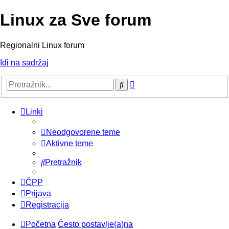
Linux za Sve forum
Regionalni Linux forum
Idi na sadržaj
Napredno
Pretražnik
pretraživanje
Linki
Neodgovorene teme
Aktivne teme
Pretražnik
ČPP
Prijava
Registracija
Početna
Često postavlje(a)na