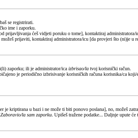
aš se registrirati.
ičko ime i zaporku.
od prijavljivanja ćeš vidjeti poruku o tome], kontaktiraj administratora/i
e možeš prijaviti, kontaktiraj administratora/icu [da provjeri što (ni)je 
li) zaporku; ili je administrator/ica
izbrisao/la
tvoj korisnički račun.
ičajeno je periodično izbrisivanje korisničkih računa korisnika/ca koji/e
er je kriptirana u bazi i ne može ti biti ponovo poslana], no, možeš zatra
a
Zaboravio/la sam zaporku
. Upišeš tražene podatke... Daljnje upute će 