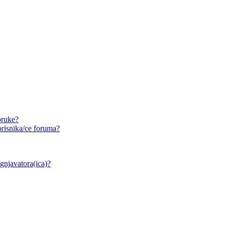
oruke?
risnika/ce foruma?
/gnjavatora(ica)?