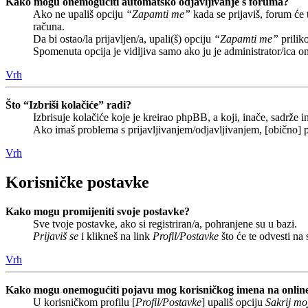
Kako mogu onemogućiti automatsko odjavljivanje s foruma?
Ako ne upališ opciju
“Zapamti me”
kada se prijaviš, forum će
računa.
Da bi ostao/la prijavljen/a, upali(š) opciju
“Zapamti me”
prilik
Spomenuta opcija je vidljiva samo ako ju je administrator/ica o
Vrh
Što “Izbriši kolačiće” radi?
Izbrisuje kolačiće koje je kreirao phpBB, a koji, inače, sadrže
Ako imaš problema s prijavljivanjem/odjavljivanjem, [obično] p
Vrh
Korisničke postavke
Kako mogu promijeniti svoje postavke?
Sve tvoje postavke, ako si registriran/a, pohranjene su u bazi.
Prijaviš se
i klikneš na link
Profil/Postavke
što će te odvesti na
Vrh
Kako mogu onemogućiti pojavu mog korisničkog imena na onlin
U korisničkom profilu [
Profil/Postavke
] upališ opciju
Sakrij moj