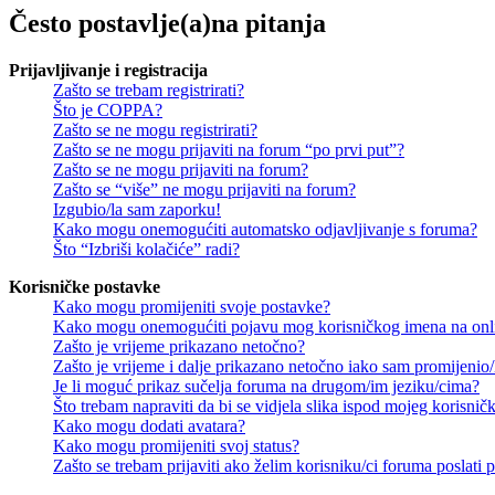
Često postavlje(a)na pitanja
Prijavljivanje i registracija
Zašto se trebam registrirati?
Što je COPPA?
Zašto se ne mogu registrirati?
Zašto se ne mogu prijaviti na forum “po prvi put”?
Zašto se ne mogu prijaviti na forum?
Zašto se “više” ne mogu prijaviti na forum?
Izgubio/la sam zaporku!
Kako mogu onemogućiti automatsko odjavljivanje s foruma?
Što “Izbriši kolačiće” radi?
Korisničke postavke
Kako mogu promijeniti svoje postavke?
Kako mogu onemogućiti pojavu mog korisničkog imena na onl
Zašto je vrijeme prikazano netočno?
Zašto je vrijeme i dalje prikazano netočno iako sam promijeni
Je li moguć prikaz sučelja foruma na drugom/im jeziku/cima?
Što trebam napraviti da bi se vidjela slika ispod mojeg korisni
Kako mogu dodati avatara?
Kako mogu promijeniti svoj status?
Zašto se trebam prijaviti ako želim korisniku/ci foruma poslat