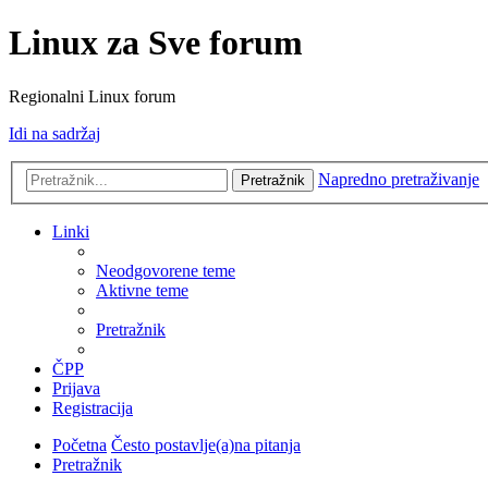
Linux za Sve forum
Regionalni Linux forum
Idi na sadržaj
Napredno pretraživanje
Pretražnik
Linki
Neodgovorene teme
Aktivne teme
Pretražnik
ČPP
Prijava
Registracija
Početna
Često postavlje(a)na pitanja
Pretražnik