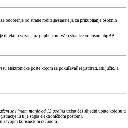
odobrenje od strane roditelja/staratelja za prikupljanje osobnih
a nije direktno vezana uz phpbb.com Web stranice odnosno phpBB
esu elektroničke pošte kojom se pokušavaš registrirati, isključio/la
lažem se i imam manje od 13 godina
trebat ćeš slijediti upute koje su ti
stracije ili ti je stigla elektroničkom poštom].
redu s tvojim korisničkim računom].