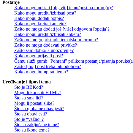
Postanje
Kako mogu postati [objaviti] temu/post na forum(u)?
Kako mogu urediti/izbrisati post?
Kako mogu dodati potpis?
Kako mogu kreirati anketu?
Zašto ne mogu dodati još [više] odgovora [opcija]?
Kako mogu urediti/izbrisati anketu?
Zašto ne mogu pristupiti tematskom forumu?
Zašto ne mogu dodavati privitke?
Zašto sam dobio/la upozorenje?
Kako mogu prijaviti post?
Čemu služi gumb “Pohrani” prilikom postanja/pisanja poruke(a
Zašto [moj] post treba biti odobren?
Kako mogu bumpirati temu?
Uređivanje i tipovi tema
Što je BBKod?
Mogu li koristiti HTML?
Što su smajlići?
Mogu li postati slike?
Što su globalne obavijesti?
Što su obavijesti?
Što je “važno”?
Što su zaključane teme?
Što su ikone tema?