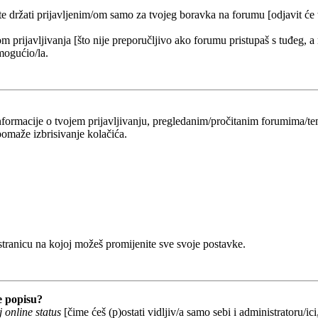
 te držati prijavljenim/om samo za tvojeg boravka na forumu [odjavit će
om prijavljivanja [što nije preporučljivo ako forumu pristupaš s tuđeg, a
mogućio/la.
 informacije o tvojem prijavljivanju, pregledanim/pročitanim forumima/t
omaže izbrisivanje kolačića.
 stranicu na kojoj možeš promijenite sve svoje postavke.
e popisu?
 online status
[čime ćeš (p)ostati vidljiv/a samo sebi i administratoru/ici,