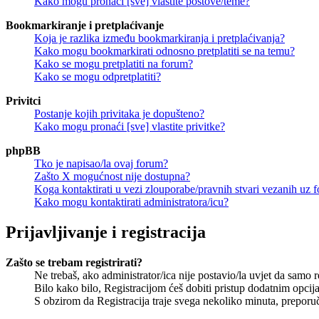
Kako mogu pronaći [sve] vlastite postove/teme?
Bookmarkiranje i pretplaćivanje
Koja je razlika između bookmarkiranja i pretplaćivanja?
Kako mogu bookmarkirati odnosno pretplatiti se na temu?
Kako se mogu pretplatiti na forum?
Kako se mogu odpretplatiti?
Privitci
Postanje kojih privitaka je dopušteno?
Kako mogu pronaći [sve] vlastite privitke?
phpBB
Tko je napisao/la ovaj forum?
Zašto X mogućnost nije dostupna?
Koga kontaktirati u vezi zlouporabe/pravnih stvari vezanih uz 
Kako mogu kontaktirati administratora/icu?
Prijavljivanje i registracija
Zašto se trebam registrirati?
Ne trebaš, ako administrator/ica nije postavio/la uvjet da samo 
Bilo kako bilo, Registracijom ćeš dobiti pristup dodatnim opcija
S obzirom da Registracija traje svega nekoliko minuta, preporučlj