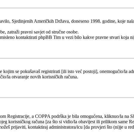
ilo, Sjedinjenih Američkih Država, doneseno 1998. godine, koje nalaže 
be, zatraži pravni savjet od stručne osobe.
esmisleno kontaktirati phpBB Tim u vezi bilo kakve pravne stvari koj
kojim se pokušavaš registrirati [ili isto već postoji], onemogućio/la adr
čio/la otvaranje novih korisničkih računa.
likom Registracije, a COPPA podrška je bila omogućena, kliknuo/la na
S
eg korisničkog računa [za što si vidio/la obavijest ili prilikom same Regi
ožeš prijaviti, kontaktiraj administratora/icu [da provjeri što (ni)je u 