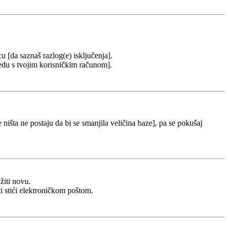
cu [da saznaš razlog(e) isključenja].
u redu s tvojim korisničkim računom].
 ništa ne postaju da bi se smanjila veličina baze], pa se pokušaj
žiti novu.
ti stići elektroničkom poštom.