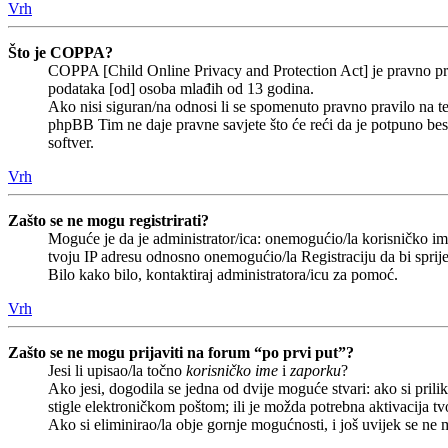
Vrh
Što je COPPA?
COPPA [Child Online Privacy and Protection Act] je pravno prav
podataka [od] osoba mlađih od 13 godina.
Ako nisi siguran/na odnosi li se spomenuto pravno pravilo na te
phpBB Tim ne daje pravne savjete što će reći da je potpuno b
softver.
Vrh
Zašto se ne mogu registrirati?
Moguće je da je administrator/ica: onemogućio/la korisničko ime 
tvoju IP adresu odnosno onemogućio/la Registraciju da bi sprije
Bilo kako bilo, kontaktiraj administratora/icu za pomoć.
Vrh
Zašto se ne mogu prijaviti na forum “po prvi put”?
Jesi li upisao/la točno
korisničko ime
i
zaporku
?
Ako jesi, dogodila se jedna od dvije moguće stvari: ako si pri
stigle elektroničkom poštom; ili je možda potrebna aktivacija tvoj
Ako si eliminirao/la obje gornje mogućnosti, i još uvijek se ne m