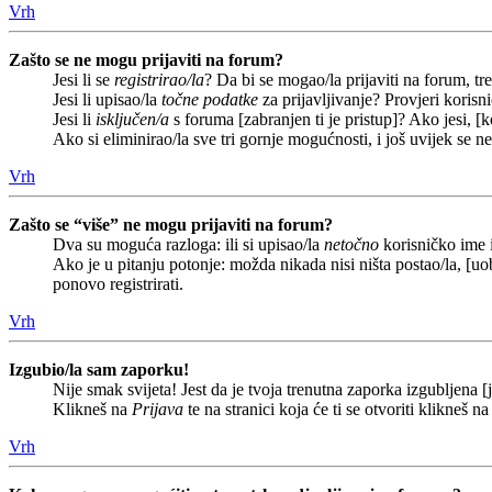
Vrh
Zašto se ne mogu prijaviti na forum?
Jesi li se
registrirao/la
? Da bi se mogao/la prijaviti na forum, treb
Jesi li upisao/la
točne podatke
za prijavljivanje? Provjeri korisn
Jesi li
isključen/a
s foruma [zabranjen ti je pristup]? Ako jesi, [k
Ako si eliminirao/la sve tri gornje mogućnosti, i još uvijek se n
Vrh
Zašto se “više” ne mogu prijaviti na forum?
Dva su moguća razloga: ili si upisao/la
netočno
korisničko ime i(
Ako je u pitanju potonje: možda nikada nisi ništa postao/la, [uob
ponovo registrirati.
Vrh
Izgubio/la sam zaporku!
Nije smak svijeta! Jest da je tvoja trenutna zaporka izgubljena [j
Klikneš na
Prijava
te na stranici koja će ti se otvoriti klikneš n
Vrh