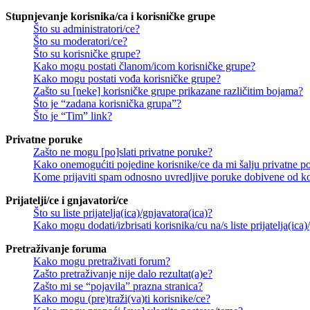
Stupnjevanje korisnika/ca i korisničke grupe
Što su administratori/ce?
Što su moderatori/ce?
Što su korisničke grupe?
Kako mogu postati članom/icom korisničke grupe?
Kako mogu postati vođa korisničke grupe?
Zašto su [neke] korisničke grupe prikazane različitim bojama?
Što je “zadana korisnička grupa”?
Što je “Tim” link?
Privatne poruke
Zašto ne mogu [po]slati privatne poruke?
Kako onemogućiti pojedine korisnike/ce da mi šalju privatne p
Kome prijaviti spam odnosno uvredljive poruke dobivene od ko
Prijatelji/ce i gnjavatori/ce
Što su liste prijatelja(ica)/gnjavatora(ica)?
Kako mogu dodati/izbrisati korisnika/cu na/s liste prijatelja(ica)
Pretraživanje foruma
Kako mogu pretraživati forum?
Zašto pretraživanje nije dalo rezultat(a)e?
Zašto mi se “pojavila” prazna stranica?
Kako mogu (pre)traži(va)ti korisnike/ce?