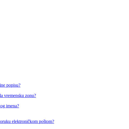
ine popisu?
o/la vremensku zonu?
čkog imena?
i poruku elektroničkom poštom?