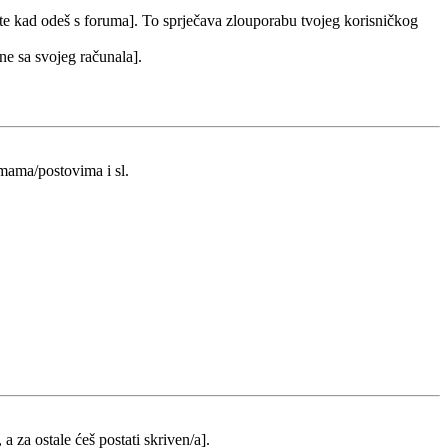
 te kad odeš s foruma]. To sprječava zlouporabu tvojeg korisničkog
 ne sa svojeg računala].
emama/postovima i sl.
 a za ostale ćeš postati skriven/a].