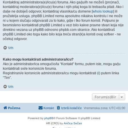
Kontaktiraj administratora(e)/icu(e) foruma. Ako ga/ju/ih ne možeš (pro)naći,
kontaktiraj moderatora(e)/icu(e) foruma i njih pitaj koga bi trebao/la pitati. Ako i
dalje ne dobiješ odgovor, kontaktiraj vlasnika/cu domene [
whois lookup
] ili
pružatelja usluga. phpBB Limited nema apsolutno nikakvu kontrolu i ne može
ni u kojem slučaju odgovarati za to kako, gdje i tko forum koristi. Potpuno je
besmisleno kontaktirati phpBB Limited u vezi bilo kakve pravne stvari koja nije
direktno vezana uz phpBB odnosno phpbb.com stranice. Ako kontaktiraš
phpBB Limited oko toga kako bilo koja treća stran(k)a koristi ovaj softver - ne
očekuj odgovor.
Vrh
Kako mogu kontaktirati administratora/icu?
Ako je administrator/ica omogućio/la “Kontakt” formu, putem iste, mogu ga/ju
kontaktirati svi/e korisnici/e foruma.
Registrirani/e korisnici/e administratora/icu mogu kontaktirati (i) putem linka
“Tim”.
Vrh
Forum(o)Bir
Početna
Kontakt
Izbriši kolačiće
Vremenska zona:
UTC+01:00
Powered by
phpBB
® Forum Software © phpBB Limited
HR (CRO) by
Ančica Sečan