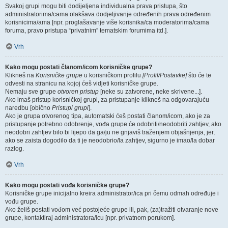
Svakoj grupi mogu biti dodijeljena individualna prava pristupa, što
administratorima/cama olakšava dodjeljivanje određenih prava određenim
korisnicima/ama [npr. proglašavanje više korisnika/ca moderatorima/cama
foruma, pravo pristupa “privatnim” tematskim forumima itd.].
Vrh
Kako mogu postati članom/icom korisničke grupe?
Klikneš na
Korisničke grupe
u korisničkom profilu
[Profil/Postavke]
što će te
odvesti na stranicu na kojoj ćeš vidjeti korisničke grupe.
Nemaju sve grupe
otvoren pristup
[neke su zatvorene, neke skrivene...].
Ako imaš pristup korisničkoj grupi, za pristupanje klikneš na odgovarajuću
naredbu [obično
Pristupi grupi
].
Ako je grupa otvorenog tipa, automatski ćeš postati članom/icom, ako je za
pristupanje potrebno odobrenje, vođa grupe će odobriti/neodobriti zahtjev, ako
neodobri zahtjev bilo bi lijepo da ga/ju ne gnjaviš traženjem objašnjenja, jer,
ako se zaista dogodilo da ti je neodobrio/la zahtjev, sigurno je imao/la dobar
razlog.
Vrh
Kako mogu postati vođa korisničke grupe?
Korisničke grupe inicijalno kreira administrator/ica pri čemu odmah određuje i
vođu grupe.
Ako želiš postati vođom već postojeće grupe ili, pak, (za)tražiti otvaranje nove
grupe, kontaktiraj administratora/icu [npr. privatnom porukom].