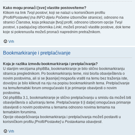
Kako mogu pronaći [sve] vlastite postove/teme?
Klikom na link
Tvoji postovi
, koji se nalazi u korisničkom profilu
[Profil/Postavke] (na INFO dijelu Početne izborničke stranice)
, odnosno na
stranici
Članstva
, koja prikazuje [tvoj] profil, odnosno izborom opcije
Tvoji
postovi
, s padajućeg izbornika
Linki
, možeš pronaći vlastite postove, dok teme
koje si pokrenuo/la možeš pronaći naprednim pretražnikom.
Vrh
Bookmarkiranje i pretplaćivanje
Koja je razlika između bookmarkiranja i pretplaćivanja?
U starijim verzijama phpBBa, bookmarkiranje je bilo slično bookmarkiranju
stranica preglednikom. Po bookmarkiranju teme, nisi bio/la obaviješten/a o
novim postovima, ali si se [kasnije] mogao/la vratiti na temu bez traženja iste,
dovoljno je bilo kliknuti na nju na popisu bookmarkiranih tema. Pretplaćivanje
na temu/tematski forum omogućavalo ti je primanje obavijesti o novim
postovima.
Od phpBBa 3.1, bookmarkiranje je slično pretplaćivanju u smislu da možeš biti
obaviješten/a o ažuriranju teme. Pretplaćivanje ti [i dalje] omogućava primanje
obavijesti o novim postovima u temama odnosno novima temama na
tematskim forumima.
Opcije obavješćivanja bookmarkiranja i pretplaćivanja možeš postaviti u
korisničkom profilu
[Profil/Postavke]
u
Postavkama obavijesti
.
Vrh