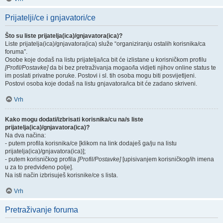
Prijatelji/ce i gnjavatori/ce
Što su liste prijatelja(ica)/gnjavatora(ica)?
Liste prijatelja(ica)/gnjavatora(ica) služe “organiziranju ostalih korisnika/ca
foruma”.
Osobe koje dodaš na listu prijatelja/ica bit će izlistane u korisničkom profilu
[Profil/Postavke]
da bi bez pretraživanja mogao/la vidjeti njihov online status te
im poslati privatne poruke. Postovi i sl. tih osoba mogu biti posvijetljeni.
Postovi osoba koje dodaš na listu gnjavatora/ica bit će zadano skriveni.
Vrh
Kako mogu dodati/izbrisati korisnika/cu na/s liste
prijatelja(ica)/gnjavatora(ica)?
Na dva načina:
- putem profila korisnika/ce [klikom na link dodaješ ga/ju na listu
prijatelja(ica)/gnjavatora(ica)];
- putem korisničkog profila
[Profil/Postavke]
[upisivanjem korisničkog/ih imena
u za to predviđeno polje].
Na isti način izbrisuješ korisnike/ce s lista.
Vrh
Pretraživanje foruma