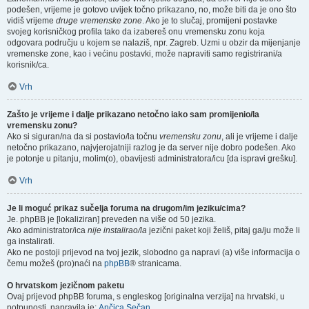
podešen, vrijeme je gotovo uvijek točno prikazano, no, može biti da je ono što
vidiš vrijeme
druge vremenske zone
. Ako je to slučaj, promijeni postavke
svojeg korisničkog profila tako da izabereš onu vremensku zonu koja
odgovara području u kojem se nalaziš, npr. Zagreb. Uzmi u obzir da mijenjanje
vremenske zone, kao i većinu postavki, može napraviti samo registrirani/a
korisnik/ca.
Vrh
Zašto je vrijeme i dalje prikazano netočno iako sam promijenio/la
vremensku zonu?
Ako si siguran/na da si postavio/la točnu
vremensku zonu
, ali je vrijeme i dalje
netočno prikazano, najvjerojatniji razlog je da server nije dobro podešen. Ako
je potonje u pitanju, molim(o), obavijesti administratora/icu [da ispravi grešku].
Vrh
Je li moguć prikaz sučelja foruma na drugom/im jeziku/cima?
Je. phpBB je [lokaliziran] preveden na više od 50 jezika.
Ako administrator/ica
nije instalirao/la
jezični paket koji želiš, pitaj ga/ju može li
ga instalirati.
Ako ne postoji prijevod na tvoj jezik, slobodno ga napravi (a) više informacija o
čemu možeš (pro)naći na
phpBB
® stranicama.
O hrvatskom jezičnom paketu
Ovaj prijevod phpBB foruma, s engleskog [originalna verzija] na hrvatski, u
potpunosti, napravila je:
Ančica Sečan
.