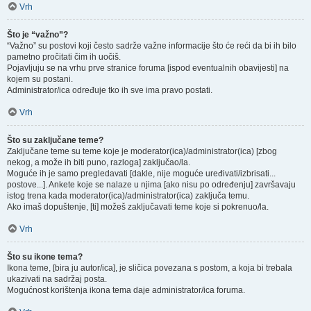
Vrh
Što je “važno”?
“Važno” su postovi koji često sadrže važne informacije što će reći da bi ih bilo
pametno pročitati čim ih uočiš.
Pojavljuju se na vrhu prve stranice foruma [ispod eventualnih obavijesti] na
kojem su postani.
Administrator/ica određuje tko ih sve ima pravo postati.
Vrh
Što su zaključane teme?
Zaključane teme su teme koje je moderator(ica)/administrator(ica) [zbog
nekog, a može ih biti puno, razloga] zaključao/la.
Moguće ih je samo pregledavati [dakle, nije moguće uređivati/izbrisati...
postove...]. Ankete koje se nalaze u njima [ako nisu po određenju] završavaju
istog trena kada moderator(ica)/administrator(ica) zaključa temu.
Ako imaš dopuštenje, [ti] možeš zaključavati teme koje si pokrenuo/la.
Vrh
Što su ikone tema?
Ikona teme, [bira ju autor/ica], je sličica povezana s postom, a koja bi trebala
ukazivati na sadržaj posta.
Mogućnost korištenja ikona tema daje administrator/ica foruma.