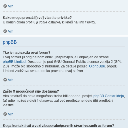
Vrh
Kako mogu pronaći [sve] vlastite privitke?
U korisničkom profilu
[Profil/Postavke]
klikneš na link
Privitci
.
Vrh
phpBB
Tko je napisao/la ovaj forum?
Ovaj softver [u originalnom obliku] napravljen je i objavljen od strane
phpBB Limited
. Dostupan je pod GNU General Public Licence verzija 2 (GPL-
2.0) i može biti slobodno distribuiran. Za detalje posjeti:
O phpBBu
. phpBB
Limited zadržava sva autorska prava na ovaj softver.
Vrh
Zašto X mogućnost nije dostupna?
Ako smatraš da neka mogućnost treba biti dodana, posjeti
phpBB Centar Ideja
,
(a) gdje možeš vidjeti [i glasovati za] već predložene ideje i(li) predložiti
vlastite.
Vrh
Koga kontaktirati u vezi zlouporabe/pravnih stvari vezanih uz forum?