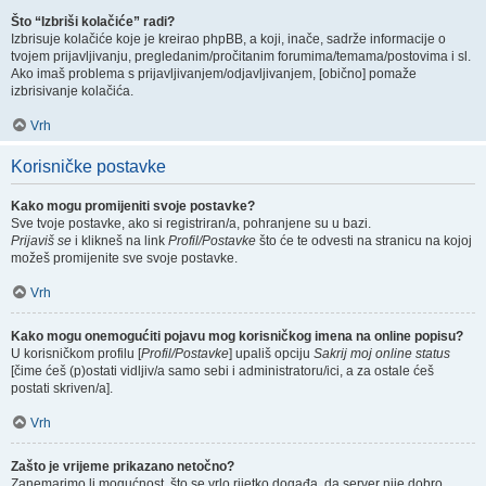
Što “Izbriši kolačiće” radi?
Izbrisuje kolačiće koje je kreirao phpBB, a koji, inače, sadrže informacije o
tvojem prijavljivanju, pregledanim/pročitanim forumima/temama/postovima i sl.
Ako imaš problema s prijavljivanjem/odjavljivanjem, [obično] pomaže
izbrisivanje kolačića.
Vrh
Korisničke postavke
Kako mogu promijeniti svoje postavke?
Sve tvoje postavke, ako si registriran/a, pohranjene su u bazi.
Prijaviš se
i klikneš na link
Profil/Postavke
što će te odvesti na stranicu na kojoj
možeš promijenite sve svoje postavke.
Vrh
Kako mogu onemogućiti pojavu mog korisničkog imena na online popisu?
U korisničkom profilu [
Profil/Postavke
] upališ opciju
Sakrij moj online status
[čime ćeš (p)ostati vidljiv/a samo sebi i administratoru/ici, a za ostale ćeš
postati skriven/a].
Vrh
Zašto je vrijeme prikazano netočno?
Zanemarimo li mogućnost, što se vrlo rijetko događa, da server nije dobro