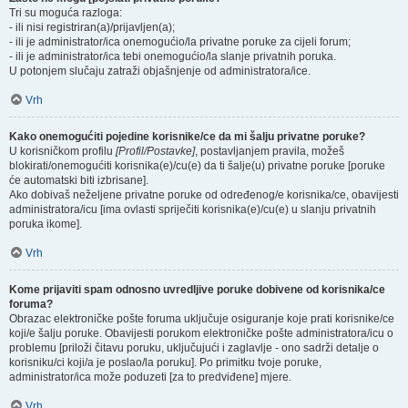
Tri su moguća razloga:
- ili nisi registriran(a)/prijavljen(a);
- ili je administrator/ica onemogućio/la privatne poruke za cijeli forum;
- ili je administrator/ica tebi onemogućio/la slanje privatnih poruka.
U potonjem slučaju zatraži objašnjenje od administratora/ice.
Vrh
Kako onemogućiti pojedine korisnike/ce da mi šalju privatne poruke?
U korisničkom profilu
[Profil/Postavke]
, postavljanjem pravila, možeš
blokirati/onemogućiti korisnika(e)/cu(e) da ti šalje(u) privatne poruke [poruke
će automatski biti izbrisane].
Ako dobivaš neželjene privatne poruke od određenog/e korisnika/ce, obavijesti
administratora/icu [ima ovlasti spriječiti korisnika(e)/cu(e) u slanju privatnih
poruka ikome].
Vrh
Kome prijaviti spam odnosno uvredljive poruke dobivene od korisnika/ce
foruma?
Obrazac elektroničke pošte foruma uključuje osiguranje koje prati korisnike/ce
koji/e šalju poruke. Obavijesti porukom elektroničke pošte administratora/icu o
problemu [priloži čitavu poruku, uključujući i zaglavlje - ono sadrži detalje o
korisniku/ci koji/a je poslao/la poruku]. Po primitku tvoje poruke,
administrator/ica može poduzeti [za to predviđene] mjere.
Vrh