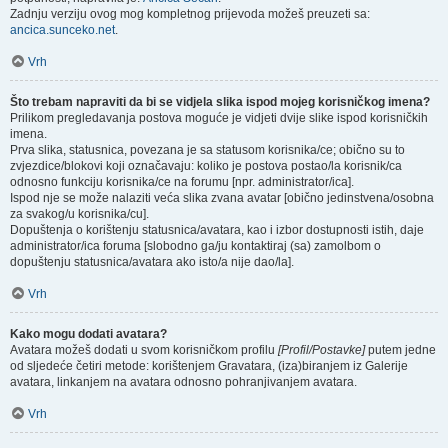
Zadnju verziju ovog mog kompletnog prijevoda možeš preuzeti sa:
ancica.sunceko.net
.
Vrh
Što trebam napraviti da bi se vidjela slika ispod mojeg korisničkog imena?
Prilikom pregledavanja postova moguće je vidjeti dvije slike ispod korisničkih
imena.
Prva slika, statusnica, povezana je sa statusom korisnika/ce; obično su to
zvjezdice/blokovi koji označavaju: koliko je postova postao/la korisnik/ca
odnosno funkciju korisnika/ce na forumu [npr. administrator/ica].
Ispod nje se može nalaziti veća slika zvana avatar [obično jedinstvena/osobna
za svakog/u korisnika/cu].
Dopuštenja o korištenju statusnica/avatara, kao i izbor dostupnosti istih, daje
administrator/ica foruma [slobodno ga/ju kontaktiraj (sa) zamolbom o
dopuštenju statusnica/avatara ako isto/a nije dao/la].
Vrh
Kako mogu dodati avatara?
Avatara možeš dodati u svom korisničkom profilu
[Profil/Postavke]
putem jedne
od sljedeće četiri metode: korištenjem Gravatara, (iza)biranjem iz Galerije
avatara, linkanjem na avatara odnosno pohranjivanjem avatara.
Vrh