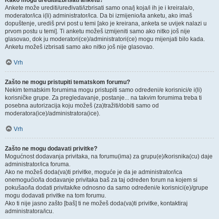
Kako mogu urediti/izbrisati anketu?
Ankete može urediti/uređivati/izbrisati samo ona/j koja/i ih je i kreirala/o,
moderator/ica i(li) administrator/ica. Da bi izmijenio/la anketu, ako imaš
dopuštenje, urediš prvi post u temi [ako je kreirana, anketa se uvijek nalazi u
prvom postu u temi]. Ti anketu možeš izmijeniti samo ako nitko još nije
glasovao, dok ju moderatori(ce)/administratori(ce) mogu mijenjati bilo kada.
Anketu možeš izbrisati samo ako nitko još nije glasovao.
Vrh
Zašto ne mogu pristupiti tematskom forumu?
Nekim tematskim forumima mogu pristupiti samo određeni/e korisnici/e i(li)
korisničke grupe. Za pregledavanje, postanje... na takvim forumima treba ti
posebna autorizacija koju možeš (za)tražiti/dobiti samo od
moderatora(ice)/administratora(ice).
Vrh
Zašto ne mogu dodavati privitke?
Mogućnost dodavanja privitaka, na forumu(ima) za grupu(e)/korisnika(cu) daje
administrator/ica foruma.
Ako ne možeš doda(va)ti privitke, moguće je da je administrator/ica
onemogućio/la dodavanje privitaka baš za taj određen forum na kojem si
pokušao/la dodati privitak/ke odnosno da samo određeni/e korisnici(e)/grupe
mogu dodavati privitke na tom forumu.
Ako ti nije jasno zašto [baš] ti ne možeš doda(va)ti privitke, kontaktiraj
administratora/icu.