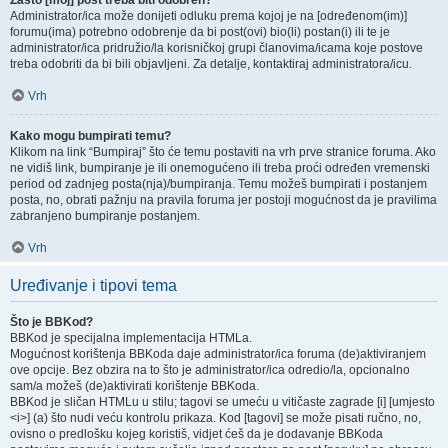
Zašto [moj] post treba biti odobren?
Administrator/ica može donijeti odluku prema kojoj je na [određenom(im)]
forumu(ima) potrebno odobrenje da bi post(ovi) bio(li) postan(i) ili te je
administrator/ica pridružio/la korisničkoj grupi članovima/icama koje postove
treba odobriti da bi bili objavljeni. Za detalje, kontaktiraj administratora/icu.
Vrh
Kako mogu bumpirati temu?
Klikom na link “Bumpiraj” što će temu postaviti na vrh prve stranice foruma. Ako
ne vidiš link, bumpiranje je ili onemogućeno ili treba proći određen vremenski
period od zadnjeg posta(nja)/bumpiranja. Temu možeš bumpirati i postanjem
posta, no, obrati pažnju na pravila foruma jer postoji mogućnost da je pravilima
zabranjeno bumpiranje postanjem.
Vrh
Uređivanje i tipovi tema
Što je BBKod?
BBKod je specijalna implementacija HTMLa.
Mogućnost korištenja BBKoda daje administrator/ica foruma (de)aktiviranjem
ove opcije. Bez obzira na to što je administrator/ica odredio/la, opcionalno
sam/a možeš (de)aktivirati korištenje BBKoda.
BBKod je sličan HTMLu u stilu; tagovi se umeću u vitičaste zagrade [i] [umjesto
<i>] (a) što nudi veću kontrolu prikaza. Kod [tagovi] se može pisati ručno, no,
ovisno o predlošku kojeg koristiš, vidjet ćeš da je dodavanje BBKoda