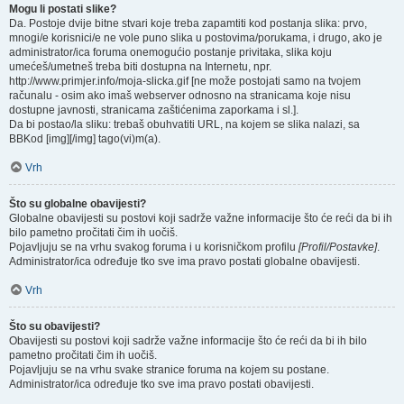
Mogu li postati slike?
Da. Postoje dvije bitne stvari koje treba zapamtiti kod postanja slika: prvo,
mnogi/e korisnici/e ne vole puno slika u postovima/porukama, i drugo, ako je
administrator/ica foruma onemogućio postanje privitaka, slika koju
umećeš/umetneš treba biti dostupna na Internetu, npr.
http://www.primjer.info/moja-slicka.gif [ne može postojati samo na tvojem
računalu - osim ako imaš webserver odnosno na stranicama koje nisu
dostupne javnosti, stranicama zaštićenima zaporkama i sl.].
Da bi postao/la sliku: trebaš obuhvatiti URL, na kojem se slika nalazi, sa
BBKod [img][/img] tago(vi)m(a).
Vrh
Što su globalne obavijesti?
Globalne obavijesti su postovi koji sadrže važne informacije što će reći da bi ih
bilo pametno pročitati čim ih uočiš.
Pojavljuju se na vrhu svakog foruma i u korisničkom profilu
[Profil/Postavke]
.
Administrator/ica određuje tko sve ima pravo postati globalne obavijesti.
Vrh
Što su obavijesti?
Obavijesti su postovi koji sadrže važne informacije što će reći da bi ih bilo
pametno pročitati čim ih uočiš.
Pojavljuju se na vrhu svake stranice foruma na kojem su postane.
Administrator/ica određuje tko sve ima pravo postati obavijesti.