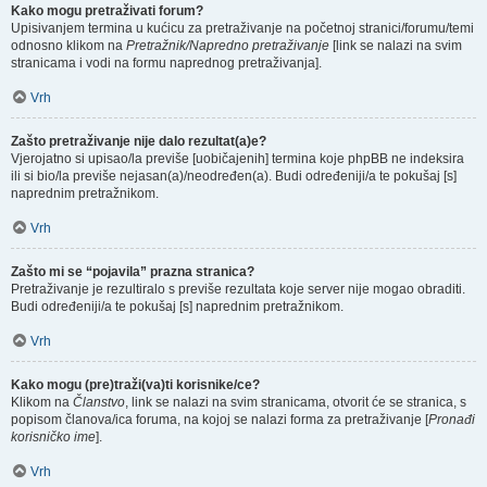
Kako mogu pretraživati forum?
Upisivanjem termina u kućicu za pretraživanje na početnoj stranici/forumu/temi
odnosno klikom na
Pretražnik/Napredno pretraživanje
[link se nalazi na svim
stranicama i vodi na formu naprednog pretraživanja].
Vrh
Zašto pretraživanje nije dalo rezultat(a)e?
Vjerojatno si upisao/la previše [uobičajenih] termina koje phpBB ne indeksira
ili si bio/la previše nejasan(a)/neodređen(a). Budi određeniji/a te pokušaj [s]
naprednim pretražnikom.
Vrh
Zašto mi se “pojavila” prazna stranica?
Pretraživanje je rezultiralo s previše rezultata koje server nije mogao obraditi.
Budi određeniji/a te pokušaj [s] naprednim pretražnikom.
Vrh
Kako mogu (pre)traži(va)ti korisnike/ce?
Klikom na
Članstvo
, link se nalazi na svim stranicama, otvorit će se stranica, s
popisom članova/ica foruma, na kojoj se nalazi forma za pretraživanje [
Pronađi
korisničko ime
].
Vrh