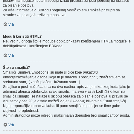
postovima moguće i putem sučelja iznad prostora za post [poruku] na obrascu
za pisanje postova.
Za više informacija o BBKodu pogledaj Vodič kojemu možeš pristupiti sa
stranice za pisanje/uređivanje postova.
Vrh
Mogu li koristiti HTML?
Ne. Većinu onoga što je moguće dobiti/prikazati korištenjem HTMLa moguće je
dobiti/prikazati i korištenjem BBKoda.
Vrh
Što su smajlići?
Smajlići [Smileys/Emoticons] su male sličice koje
prikazuju
emocije/razmišljanja osobe [koja ih je
ubacila
u post, npr. :) znači smijem se,
sretan/na sam, :( znači plačem, tužan/na sam...].
Smajliće u post možeš
ubaciti
na dva načina: upisivanjem kratkog koda [ako je
administrator/ica odobrio/la, svaki smajlić ima svoj vlastiti kod] i(li) klikom na
smajlića [smajlići se nalaze u sklopu obrasca za pisanje postova; u pravilu se
vidi samo
prvih
20, a ostale možeš vidjeti (i
ubaciti
) klikom na
Ostali smajlići
].
Nije preporučljivo ubacivati/ubaciti puno smajlića u post jer se time gube
čitljivost i preglednost.
Administrator/ica može odrediti maksimalan dopušten broj smajlića “po” postu.
Vrh