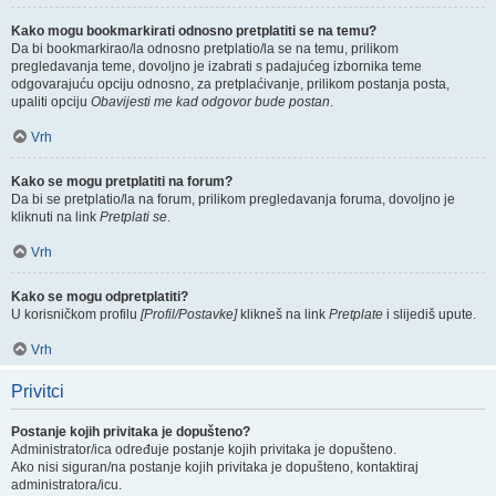
Kako mogu bookmarkirati odnosno pretplatiti se na temu?
Da bi bookmarkirao/la odnosno pretplatio/la se na temu, prilikom
pregledavanja teme, dovoljno je izabrati s padajućeg izbornika teme
odgovarajuću opciju odnosno, za pretplaćivanje, prilikom postanja posta,
upaliti opciju
Obavijesti me kad odgovor bude postan
.
Vrh
Kako se mogu pretplatiti na forum?
Da bi se pretplatio/la na forum, prilikom pregledavanja foruma, dovoljno je
kliknuti na link
Pretplati se
.
Vrh
Kako se mogu odpretplatiti?
U korisničkom profilu
[Profil/Postavke]
klikneš na link
Pretplate
i slijediš upute.
Vrh
Privitci
Postanje kojih privitaka je dopušteno?
Administrator/ica određuje postanje kojih privitaka je dopušteno.
Ako nisi siguran/na postanje kojih privitaka je dopušteno, kontaktiraj
administratora/icu.