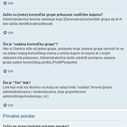
Vrh
Zašto su [neke] korisničke grupe prikazane različitim bojama?
Administrator/ica foruma određuje boje [članova/ica] korisničkih grupa da bi ih
bilo lakše identificirati/razlikovati.
Vrh
Što je “zadana korisnička grupa”?
Ako si član/ica više od jedne grupe, postavke tvoje zadane grupe odnosit će se
na prikaz tvojeg korisničkog imena u smislu kojom će bojom te s kojim
statusom biti prikazano. Administrator/ica može odobriti promjenu zadane
grupe putem korisničkog profila
[Profil/Postavke]
.
Vrh
Što je “Tim” link?
Link koji vodi na stranicu na kojoj se nalazi lista “osoblja” foruma [popis
administratora/ica i moderatora/ica, koje grupe/forume
administriraju/moderiraju i sl.].
Vrh
Privatne poruke
Zašto ne mogu [po]slati privatne poruke?