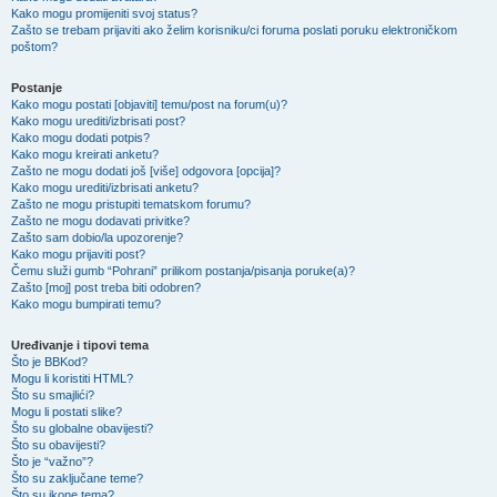
Kako mogu promijeniti svoj status?
Zašto se trebam prijaviti ako želim korisniku/ci foruma poslati poruku elektroničkom
poštom?
Postanje
Kako mogu postati [objaviti] temu/post na forum(u)?
Kako mogu urediti/izbrisati post?
Kako mogu dodati potpis?
Kako mogu kreirati anketu?
Zašto ne mogu dodati još [više] odgovora [opcija]?
Kako mogu urediti/izbrisati anketu?
Zašto ne mogu pristupiti tematskom forumu?
Zašto ne mogu dodavati privitke?
Zašto sam dobio/la upozorenje?
Kako mogu prijaviti post?
Čemu služi gumb “Pohrani” prilikom postanja/pisanja poruke(a)?
Zašto [moj] post treba biti odobren?
Kako mogu bumpirati temu?
Uređivanje i tipovi tema
Što je BBKod?
Mogu li koristiti HTML?
Što su smajlići?
Mogu li postati slike?
Što su globalne obavijesti?
Što su obavijesti?
Što je “važno”?
Što su zaključane teme?
Što su ikone tema?