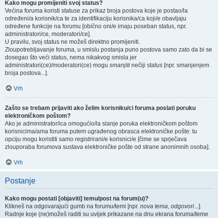
Kako mogu promijeniti svoj status?
Većina foruma koristi statuse za prikaz broja postova koje je postao/la
određeni/a korisnik/ca te za identifikaciju korisnika/ca koji/e obavljaju
određene funkcije na forumu [obično oni/e imaju poseban status, npr.
administratori/ce, moderatori/ce].
U pravilu, svoj status ne možeš direktno promijeniti.
Zloupotrebljavanje foruma, u smislu postanja puno postova samo zato da bi se
dosegao što veći status, nema nikakvog smisla jer
administratori(ce)/moderatori(ce) mogu
smanjiti
nečiji status [npr. smanjenjem
broja postova...].
Vrh
Zašto se trebam prijaviti ako želim korisniku/ci foruma poslati poruku
elektroničkom poštom?
Ako je administrator/ica omogućio/la slanje poruka elektroničkom poštom
korisnicima/ama foruma putem ugrađenog obrasca elektroničke pošte: tu
opciju mogu koristiti samo registrirani/e korisnici/e [čime se sprječava
zlouporaba forumova sustava elektroničke pošte od strane anonimnih osoba].
Vrh
Postanje
Kako mogu postati [objaviti] temu/post na forum(u)?
Klikneš na odgovarajući gumb na forumu/temi [npr.
nova tema
,
odgovori
...].
Radnje koje (ne)možeš raditi su uvijek prikazane na dnu ekrana foruma/teme