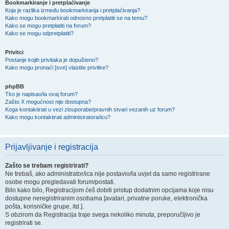
Bookmarkiranje i pretplaćivanje
Koja je razlika između bookmarkiranja i pretplaćivanja?
Kako mogu bookmarkirati odnosno pretplatiti se na temu?
Kako se mogu pretplatiti na forum?
Kako se mogu odpretplatiti?
Privitci
Postanje kojih privitaka je dopušteno?
Kako mogu pronaći [sve] vlastite privitke?
phpBB
Tko je napisao/la ovaj forum?
Zašto X mogućnost nije dostupna?
Koga kontaktirati u vezi zlouporabe/pravnih stvari vezanih uz forum?
Kako mogu kontaktirati administratora/icu?
Prijavljivanje i registracija
Zašto se trebam registrirati?
Ne trebaš, ako administrator/ica nije postavio/la uvjet da samo registrirane
osobe mogu pregledavati forum/postati.
Bilo kako bilo, Registracijom ćeš dobiti pristup dodatnim opcijama koje nisu
dostupne neregistriranim osobama [avatari, privatne poruke, elektronička
pošta, korisničke grupe, itd.].
S obzirom da Registracija traje svega nekoliko minuta, preporučljivo je
registrirati se.