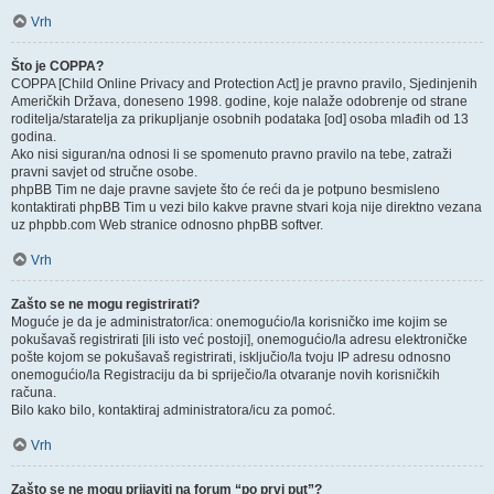
Vrh
Što je COPPA?
COPPA [Child Online Privacy and Protection Act] je pravno pravilo, Sjedinjenih
Američkih Država, doneseno 1998. godine, koje nalaže odobrenje od strane
roditelja/staratelja za prikupljanje osobnih podataka [od] osoba mlađih od 13
godina.
Ako nisi siguran/na odnosi li se spomenuto pravno pravilo na tebe, zatraži
pravni savjet od stručne osobe.
phpBB Tim ne daje pravne savjete što će reći da je potpuno besmisleno
kontaktirati phpBB Tim u vezi bilo kakve pravne stvari koja nije direktno vezana
uz phpbb.com Web stranice odnosno phpBB softver.
Vrh
Zašto se ne mogu registrirati?
Moguće je da je administrator/ica: onemogućio/la korisničko ime kojim se
pokušavaš registrirati [ili isto već postoji], onemogućio/la adresu elektroničke
pošte kojom se pokušavaš registrirati, isključio/la tvoju IP adresu odnosno
onemogućio/la Registraciju da bi spriječio/la otvaranje novih korisničkih
računa.
Bilo kako bilo, kontaktiraj administratora/icu za pomoć.
Vrh
Zašto se ne mogu prijaviti na forum “po prvi put”?