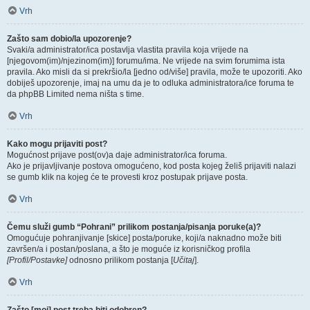
Vrh
Zašto sam dobio/la upozorenje?
Svaki/a administrator/ica postavlja vlastita pravila koja vrijede na
[njegovom(im)/njezinom(im)] forumu/ima. Ne vrijede na svim forumima ista
pravila. Ako misli da si prekršio/la [jedno od/više] pravila, može te upozoriti. Ako
dobiješ upozorenje, imaj na umu da je to odluka administratora/ice foruma te
da phpBB Limited nema ništa s time.
Vrh
Kako mogu prijaviti post?
Mogućnost prijave post(ov)a daje administrator/ica foruma.
Ako je prijavljivanje postova omogućeno, kod posta kojeg želiš prijaviti nalazi
se gumb klik na kojeg će te provesti kroz postupak prijave posta.
Vrh
Čemu služi gumb “Pohrani” prilikom postanja/pisanja poruke(a)?
Omogućuje pohranjivanje [skice] posta/poruke, koji/a naknadno može biti
završen/a i postan/poslana, a što je moguće iz korisničkog profila
[Profil/Postavke]
odnosno prilikom postanja [
Učitaj
].
Vrh