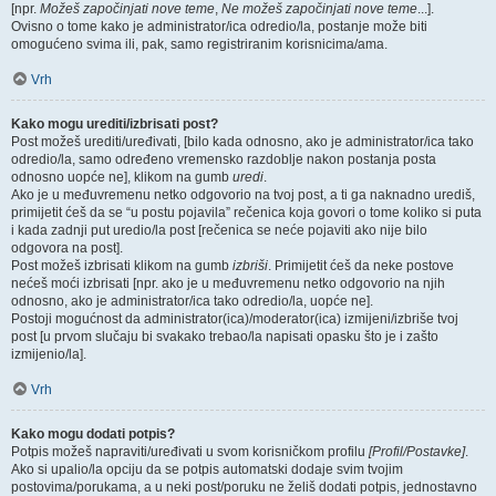
[npr.
Možeš započinjati nove teme
,
Ne možeš započinjati nove teme
...].
Ovisno o tome kako je administrator/ica odredio/la, postanje može biti
omogućeno svima ili, pak, samo registriranim korisnicima/ama.
Vrh
Kako mogu urediti/izbrisati post?
Post možeš urediti/uređivati, [bilo kada odnosno, ako je administrator/ica tako
odredio/la, samo određeno vremensko razdoblje nakon postanja posta
odnosno uopće ne], klikom na gumb
uredi
.
Ako je u međuvremenu netko odgovorio na tvoj post, a ti ga naknadno urediš,
primijetit ćeš da se “u postu pojavila” rečenica koja govori o tome koliko si puta
i kada zadnji put uredio/la post [rečenica se neće pojaviti ako nije bilo
odgovora na post].
Post možeš izbrisati klikom na gumb
izbriši
. Primijetit ćeš da neke postove
nećeš moći izbrisati [npr. ako je u međuvremenu netko odgovorio na njih
odnosno, ako je administrator/ica tako odredio/la, uopće ne].
Postoji mogućnost da administrator(ica)/moderator(ica) izmijeni/izbriše tvoj
post [u prvom slučaju bi svakako trebao/la napisati opasku što je i zašto
izmijenio/la].
Vrh
Kako mogu dodati potpis?
Potpis možeš napraviti/uređivati u svom korisničkom profilu
[Profil/Postavke]
.
Ako si upalio/la opciju da se potpis automatski dodaje svim tvojim
postovima/porukama, a u neki post/poruku ne želiš dodati potpis, jednostavno