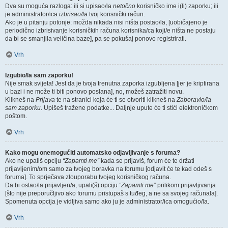
Dva su moguća razloga: ili si upisao/la
netočno
korisničko ime i(li) zaporku; ili
je administrator/ica
izbrisao/la
tvoj korisnički račun.
Ako je u pitanju potonje: možda nikada nisi ništa postao/la, [uobičajeno je
periodično izbrisivanje korisničkih računa korisnika/ca koji/e ništa ne postaju
da bi se smanjila veličina baze], pa se pokušaj ponovo registrirati.
Vrh
Izgubio/la sam zaporku!
Nije smak svijeta! Jest da je tvoja trenutna zaporka izgubljena [jer je kriptirana
u bazi i ne može ti biti ponovo poslana], no, možeš zatražiti novu.
Klikneš na
Prijava
te na stranici koja će ti se otvoriti klikneš na
Zaboravio/la
sam zaporku
. Upišeš tražene podatke... Daljnje upute će ti stići elektroničkom
poštom.
Vrh
Kako mogu onemogućiti automatsko odjavljivanje s foruma?
Ako ne upališ opciju
“Zapamti me”
kada se prijaviš, forum će te držati
prijavljenim/om samo za tvojeg boravka na forumu [odjavit će te kad odeš s
foruma]. To sprječava zlouporabu tvojeg korisničkog računa.
Da bi ostao/la prijavljen/a, upali(š) opciju
“Zapamti me”
prilikom prijavljivanja
[što nije preporučljivo ako forumu pristupaš s tuđeg, a ne sa svojeg računala].
Spomenuta opcija je vidljiva samo ako ju je administrator/ica omogućio/la.
Vrh