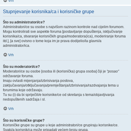
Vrh
Stupnjevanje korisnika/ca i korisničke grupe
Što su administratori/ce?
Administratori/ce su osobe s najvišom razinom kontrole nad cijelim forumom.
Mogu kontrolirati sve aspekte foruma [postavljanje dopuštenja, isključivanje
korisnika/ca, stvaranje korisničkih grupa/moderatora(ica), moderiranje foruma
itd.], [a sve] ovisno o tome koja im je prava dodijelio/la glavni/a
administrator/ica.
Vrh
Što su moderatori/ce?
Moderatori/ce su osobe [osoba ili (korisnička) grupa osoba] čiji je
“posao”
održavanje foruma.
Imaju ovlasti mijenjanja/izbrisivanja postova,
zaključavanja/otključavanja/premještanja/izbrisivanja/razdvajanja tema u
forumima koje održavaju.
Tu su (i) da bi spriječili/e korisnike/ce od skretanja s tema/objavljivanja
nedopuštenih sadržaja i sl.
Vrh
Što su korisničke grupe?
Korisničke grupe su grupe u koje administratori/ce grupiraju korisnike/ce.
Svaki/a korisnik/ca može pripadati većem broju grupa.