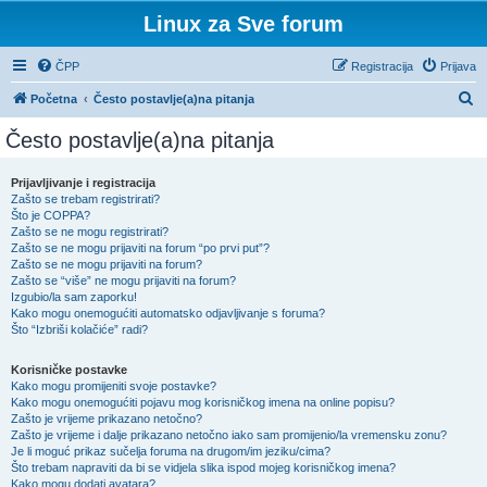
Linux za Sve forum
ČPP
Registracija
Prijava
P
Početna
Često postavlje(a)na pitanja
r
Često postavlje(a)na pitanja
e
t
Prijavljivanje i registracija
Zašto se trebam registrirati?
r
Što je COPPA?
a
Zašto se ne mogu registrirati?
Zašto se ne mogu prijaviti na forum “po prvi put”?
ž
Zašto se ne mogu prijaviti na forum?
Zašto se “više” ne mogu prijaviti na forum?
n
Izgubio/la sam zaporku!
i
Kako mogu onemogućiti automatsko odjavljivanje s foruma?
Što “Izbriši kolačiće” radi?
k
Korisničke postavke
Kako mogu promijeniti svoje postavke?
Kako mogu onemogućiti pojavu mog korisničkog imena na online popisu?
Zašto je vrijeme prikazano netočno?
Zašto je vrijeme i dalje prikazano netočno iako sam promijenio/la vremensku zonu?
Je li moguć prikaz sučelja foruma na drugom/im jeziku/cima?
Što trebam napraviti da bi se vidjela slika ispod mojeg korisničkog imena?
Kako mogu dodati avatara?