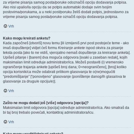
za vrijeme pisanja samog posta/poruke odoznačiš opciju dodavanja potpisa.
Ako nisi upalio/la opciju da se potpis automatski dodaje svim tvojim
postovima/porukama, a u neki post/poruku želiš dodati potpis, jednostavno za
vrijeme pisanja samog posta/poruke označiš opciju dodavanja potpisa.
Vrh
Kako mogu kreirati anketu?
Kada započneš [otvoriš] novu temu [ili izmijeniš prvi post postojeće teme - ako
imaš dopuštenje] vidjet ćeš formu
Kreiranje ankete
ispod okvira za pisanje
teksta posta [ako to ne vidiš, vjerojatno nemaš dopuštenje za kreiranje anketa].
Upišeš pitanje i [barem] dva moguća odgovora [svaki u zaseban redak], kojih
maksimalan limit određuje administrator/ica. Možeš postaviti (i) vremensko
ograničenje trajanja ankete [upišeš broj dana; 0=neograničeno], [broj] koliko
opcija korisnik/ca može odabrati prilikom glasovanja te o(ne)mogućiti
“predomišljanje” [“ponovljeno” glasovanje (poništenje danog/ih glasa/ova te
glasovanje za drugu/e opciju/e)].
Vrh
Zašto ne mogu dodati još [više] odgovora [opcija]?
Maksimalan limit odgovora [opcija] određuje administrator/ica. Ako smatraš da
bi taj broj trebalo povećati, kontaktiraj administratora/icu.
Vrh