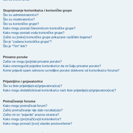
Stupnjevanje korisnika/ca i korisničke grupe
Što su administratori/ce?
Što su moderatori/ce?
Što su korisničke grupe?
Kako mogu postati članom/icom korisničke grupe?
Kako mogu postati vođa korisničke grupe?
Zašto su [neke] korisničke grupe prikazane različitim bojama?
Što je “zadana korisnička grupa”?
Što je “Tim” link?
Privatne poruke
Zašto ne mogu [po]slati privatne poruke?
Kako onemogućiti pojedine korisnike/ce da mi šalju privatne poruke?
Kome prijaviti spam odnosno uvredljive poruke dobivene od korisnika/ce foruma?
Prijatelji/ce i gnjavatori/ce
Što su liste prijatelja(ica)/gnjavatora(ica)?
Kako mogu dodati/izbrisati korisnika/cu na/s liste prijatelja(ica)/gnjavatora(ica)?
Pretraživanje foruma
Kako mogu pretraživati forum?
Zašto pretraživanje nije dalo rezultat(a)e?
Zašto mi se “pojavila” prazna stranica?
Kako mogu (pre)traži(va)ti korisnike/ce?
Kako mogu pronaći [sve] vlastite postove/teme?