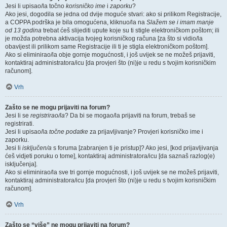
Jesi li upisao/la točno
korisničko ime
i
zaporku
?
Ako jesi, dogodila se jedna od dvije moguće stvari: ako si prilikom Registracije,
a COPPA podrška je bila omogućena, kliknuo/la na
Slažem se i imam manje
od 13 godina
trebat ćeš slijediti upute koje su ti stigle elektroničkom poštom; ili
je možda potrebna aktivacija tvojeg korisničkog računa [za što si vidio/la
obavijest ili prilikom same Registracije ili ti je stigla elektroničkom poštom].
Ako si eliminirao/la obje gornje mogućnosti, i još uvijek se ne možeš prijaviti,
kontaktiraj administratora/icu [da provjeri što (ni)je u redu s tvojim korisničkim
računom].
Vrh
Zašto se ne mogu prijaviti na forum?
Jesi li se
registrirao/la
? Da bi se mogao/la prijaviti na forum, trebaš se
registrirati.
Jesi li upisao/la
točne podatke
za prijavljivanje? Provjeri korisničko ime i
zaporku.
Jesi li
isključen/a
s foruma [zabranjen ti je pristup]? Ako jesi, [kod prijavljivanja
ćeš vidjeti poruku o tome], kontaktiraj administratora/icu [da saznaš razlog(e)
isključenja].
Ako si eliminirao/la sve tri gornje mogućnosti, i još uvijek se ne možeš prijaviti,
kontaktiraj administratora/icu [da provjeri što (ni)je u redu s tvojim korisničkim
računom].
Vrh
Zašto se “više” ne mogu prijaviti na forum?