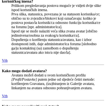
korisničkog imena?
Prilikom pregledavanja postova moguće je vidjeti dvije slike
ispod korisničkih imena.
Prva slika, statusnica, povezana je sa statusom korisnika/ce;
obično su to zvjezdice/blokovi koji označavaju: koliko je
postova postao/la korisnik/ca odnosno funkciju korisnika/ce
na forumu [npr. administrator/ica].
Ispod nje se može nalaziti veća slika zvana avatar [obično
jedinstvena/osobna za svakog/u korisnika/cu].
Dopuštenja o korištenju statusnica/avatara, kao i izbor
dostupnosti istih, daje administrator/ica foruma [slobodno
ga/ju kontaktiraj (sa) zamolbom o dopuštenju
statusnica/avatara ako isto/a nije dao/la].
Vrh
Kako mogu dodati avatara?
Avatara možeš dodati u svom korisničkom profilu
[Profil/Postavke]
putem jedne od sljedeće četiri metode:
korištenjem Gravatara, (iza)biranjem iz Galerije avatara,
linkanjem na avatara odnosno pohranjivanjem avatara.
Vrh