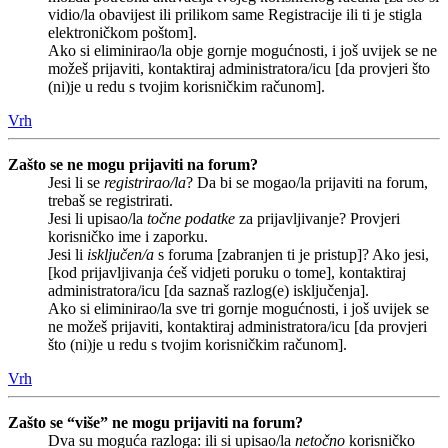
vidio/la obavijest ili prilikom same Registracije ili ti je stigla
elektroničkom poštom].
Ako si eliminirao/la obje gornje mogućnosti, i još uvijek se ne
možeš prijaviti, kontaktiraj administratora/icu [da provjeri što
(ni)je u redu s tvojim korisničkim računom].
Vrh
Zašto se ne mogu prijaviti na forum?
Jesi li se
registrirao/la
? Da bi se mogao/la prijaviti na forum,
trebaš se registrirati.
Jesi li upisao/la
točne podatke
za prijavljivanje? Provjeri
korisničko ime i zaporku.
Jesi li
isključen/a
s foruma [zabranjen ti je pristup]? Ako jesi,
[kod prijavljivanja ćeš vidjeti poruku o tome], kontaktiraj
administratora/icu [da saznaš razlog(e) isključenja].
Ako si eliminirao/la sve tri gornje mogućnosti, i još uvijek se
ne možeš prijaviti, kontaktiraj administratora/icu [da provjeri
što (ni)je u redu s tvojim korisničkim računom].
Vrh
Zašto se “više” ne mogu prijaviti na forum?
Dva su moguća razloga: ili si upisao/la
netočno
korisničko