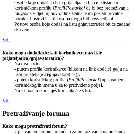
Osobe koje dodaš na listu prijatelja/ica bit će izlistane u
korisničkom profilu
[Profil/Postavke]
da bi bez pretraživanja
mogao/la vidjeti njihov online status te im poslati privatne
poruke. Postovi i sl. tih osoba mogu biti posvijetljeni.
Postovi osoba koje dodaš na listu gnjavatora/ica bit će zadano
skriveni.
Vrh
Kako mogu dodati/izbrisati korisnika/cu na/s liste
prijatelja(ica)/gnjavatora(ica)?
Na dva načina:
- putem profila korisnika/ce [klikom na link dodaješ ga/ju na
listu prijatelja(ica)/gnjavatora(ica)];
- putem korisničkog profila
[Profil/Postavke]
[upisivanjem
korisničkog/ih imena u za to predviđeno polje].
Na isti način izbrisuješ korisnike/ce s lista.
Vrh
Pretraživanje foruma
Kako mogu pretraživati forum?
Upisivanjem termina u kućicu za pretraživanje na početnoj