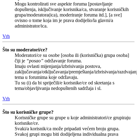
Mogu kontrolirati sve aspekte foruma [postavljanje
dopuštenja, isključivanje korisnika/ca, stvaranje korisničkih
grupa/moderatora(ica), moderiranje foruma itd.], [a sve]
ovisno o tome koja im je prava dodijelio/la glavni/a
administrator/ica.
Vrh
Što su moderatori/ce?
Moderatori/ce su osobe [osoba ili (korisnička) grupa osoba]
čiji je
“posao”
održavanje foruma.
Imaju ovlasti mijenjanja/izbrisivanja postova,
zaključavanja/otključavanja/premještanja/izbrisivanja/razdvajan
tema u forumima koje održavaju.
Tu su (i) da bi spriječili/e korisnike/ce od skretanja s
tema/objavljivanja nedopuštenih sadržaja i sl.
Vrh
Što su korisničke grupe?
Korisničke grupe su grupe u koje administratori/ce grupiraju
korisnike/ce.
Svaki/a korisnik/ca može pripadati većem broju grupa.
Svakoj grupi mogu biti dodijeljena individualna prava