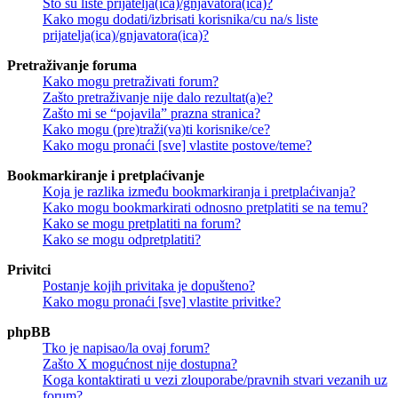
Što su liste prijatelja(ica)/gnjavatora(ica)?
Kako mogu dodati/izbrisati korisnika/cu na/s liste
prijatelja(ica)/gnjavatora(ica)?
Pretraživanje foruma
Kako mogu pretraživati forum?
Zašto pretraživanje nije dalo rezultat(a)e?
Zašto mi se “pojavila” prazna stranica?
Kako mogu (pre)traži(va)ti korisnike/ce?
Kako mogu pronaći [sve] vlastite postove/teme?
Bookmarkiranje i pretplaćivanje
Koja je razlika između bookmarkiranja i pretplaćivanja?
Kako mogu bookmarkirati odnosno pretplatiti se na temu?
Kako se mogu pretplatiti na forum?
Kako se mogu odpretplatiti?
Privitci
Postanje kojih privitaka je dopušteno?
Kako mogu pronaći [sve] vlastite privitke?
phpBB
Tko je napisao/la ovaj forum?
Zašto X mogućnost nije dostupna?
Koga kontaktirati u vezi zlouporabe/pravnih stvari vezanih uz
forum?