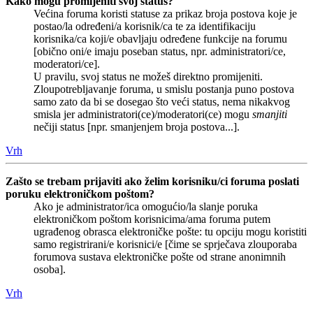
Kako mogu promijeniti svoj status?
Većina foruma koristi statuse za prikaz broja postova koje je
postao/la određeni/a korisnik/ca te za identifikaciju
korisnika/ca koji/e obavljaju određene funkcije na forumu
[obično oni/e imaju poseban status, npr. administratori/ce,
moderatori/ce].
U pravilu, svoj status ne možeš direktno promijeniti.
Zloupotrebljavanje foruma, u smislu postanja puno postova
samo zato da bi se dosegao što veći status, nema nikakvog
smisla jer administratori(ce)/moderatori(ce) mogu
smanjiti
nečiji status [npr. smanjenjem broja postova...].
Vrh
Zašto se trebam prijaviti ako želim korisniku/ci foruma poslati
poruku elektroničkom poštom?
Ako je administrator/ica omogućio/la slanje poruka
elektroničkom poštom korisnicima/ama foruma putem
ugrađenog obrasca elektroničke pošte: tu opciju mogu koristiti
samo registrirani/e korisnici/e [čime se sprječava zlouporaba
forumova sustava elektroničke pošte od strane anonimnih
osoba].
Vrh