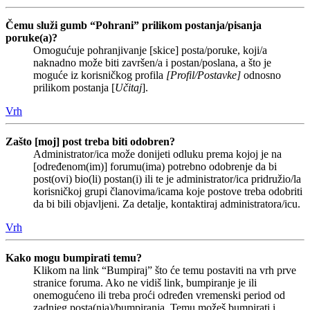
Čemu služi gumb “Pohrani” prilikom postanja/pisanja
poruke(a)?
Omogućuje pohranjivanje [skice] posta/poruke, koji/a
naknadno može biti završen/a i postan/poslana, a što je
moguće iz korisničkog profila
[Profil/Postavke]
odnosno
prilikom postanja [
Učitaj
].
Vrh
Zašto [moj] post treba biti odobren?
Administrator/ica može donijeti odluku prema kojoj je na
[određenom(im)] forumu(ima) potrebno odobrenje da bi
post(ovi) bio(li) postan(i) ili te je administrator/ica pridružio/la
korisničkoj grupi članovima/icama koje postove treba odobriti
da bi bili objavljeni. Za detalje, kontaktiraj administratora/icu.
Vrh
Kako mogu bumpirati temu?
Klikom na link “Bumpiraj” što će temu postaviti na vrh prve
stranice foruma. Ako ne vidiš link, bumpiranje je ili
onemogućeno ili treba proći određen vremenski period od
zadnjeg posta(nja)/bumpiranja. Temu možeš bumpirati i