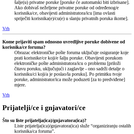
šalje(u) privatne poruke [poruke će automatski biti izbrisane].
Ako dobivaš neželjene privatne poruke od određenog/e
korisnika/ce, obavijesti administratora/icu [ima ovlasti
spriječiti korisnika(e)/cu(e) u slanju privatnih poruka ikome].
Vrh
Kome prijaviti spam odnosno uvredljive poruke dobivene od
korisnika/ce foruma?
Obrazac elektroničke pošte foruma uključuje osiguranje koje
prati korisnike/ce koji/e šalju poruke. Obavijesti porukom
elektroničke pošte administratora/icu o problemu [priloži
čitavu poruku, uključujući i zaglavlje - ono sadrži detalje o
korisniku/ci koji/a je poslao/la poruku]. Po primitku tvoje
poruke, administrator/ica može poduzeti [za to predviđene]
mjere.
Vrh
Prijatelji/ce i gnjavatori/ce
Što su liste prijatelja(ica)/gnjavatora(ica)?
Liste prijatelja(ica)/gnjavatora(ica) služe “organiziranju ostalih
korisnika/ca foruma”.