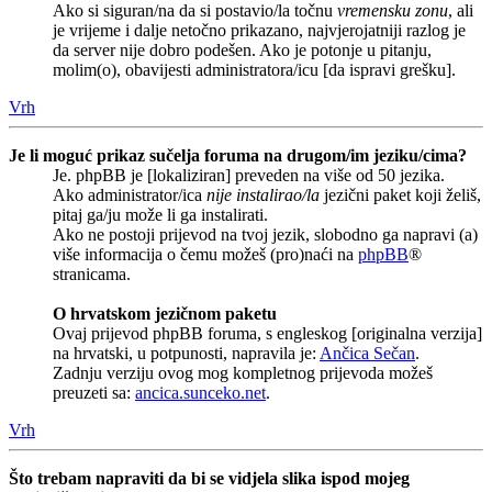
Ako si siguran/na da si postavio/la točnu
vremensku zonu
, ali
je vrijeme i dalje netočno prikazano, najvjerojatniji razlog je
da server nije dobro podešen. Ako je potonje u pitanju,
molim(o), obavijesti administratora/icu [da ispravi grešku].
Vrh
Je li moguć prikaz sučelja foruma na drugom/im jeziku/cima?
Je. phpBB je [lokaliziran] preveden na više od 50 jezika.
Ako administrator/ica
nije instalirao/la
jezični paket koji želiš,
pitaj ga/ju može li ga instalirati.
Ako ne postoji prijevod na tvoj jezik, slobodno ga napravi (a)
više informacija o čemu možeš (pro)naći na
phpBB
®
stranicama.
O hrvatskom jezičnom paketu
Ovaj prijevod phpBB foruma, s engleskog [originalna verzija]
na hrvatski, u potpunosti, napravila je:
Ančica Sečan
.
Zadnju verziju ovog mog kompletnog prijevoda možeš
preuzeti sa:
ancica.sunceko.net
.
Vrh
Što trebam napraviti da bi se vidjela slika ispod mojeg