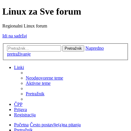
Linux za Sve forum
Regionalni Linux forum
Idi na sadržaj
Napredno
Pretražnik
pretraživanje
Linki
Neodgovorene teme
Aktivne teme
Pretražnik
ČPP
Prijava
Registracija
Početna
Često postavlje(a)na pitanja
Pretražnik