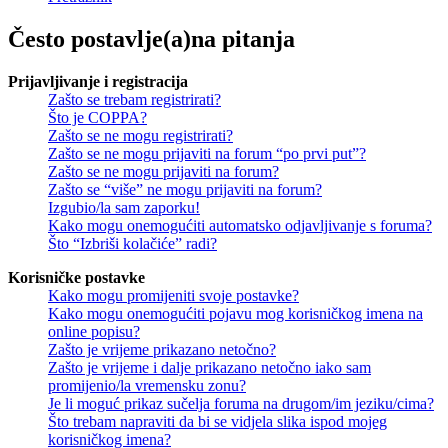
Često postavlje(a)na pitanja
Prijavljivanje i registracija
Zašto se trebam registrirati?
Što je COPPA?
Zašto se ne mogu registrirati?
Zašto se ne mogu prijaviti na forum “po prvi put”?
Zašto se ne mogu prijaviti na forum?
Zašto se “više” ne mogu prijaviti na forum?
Izgubio/la sam zaporku!
Kako mogu onemogućiti automatsko odjavljivanje s foruma?
Što “Izbriši kolačiće” radi?
Korisničke postavke
Kako mogu promijeniti svoje postavke?
Kako mogu onemogućiti pojavu mog korisničkog imena na
online popisu?
Zašto je vrijeme prikazano netočno?
Zašto je vrijeme i dalje prikazano netočno iako sam
promijenio/la vremensku zonu?
Je li moguć prikaz sučelja foruma na drugom/im jeziku/cima?
Što trebam napraviti da bi se vidjela slika ispod mojeg
korisničkog imena?