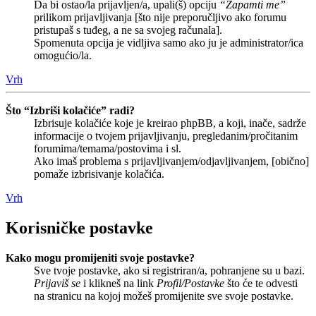
Da bi ostao/la prijavljen/a, upali(š) opciju
“Zapamti me”
prilikom prijavljivanja [što nije preporučljivo ako forumu
pristupaš s tuđeg, a ne sa svojeg računala].
Spomenuta opcija je vidljiva samo ako ju je administrator/ica
omogućio/la.
Vrh
Što “Izbriši kolačiće” radi?
Izbrisuje kolačiće koje je kreirao phpBB, a koji, inače, sadrže
informacije o tvojem prijavljivanju, pregledanim/pročitanim
forumima/temama/postovima i sl.
Ako imaš problema s prijavljivanjem/odjavljivanjem, [obično]
pomaže izbrisivanje kolačića.
Vrh
Korisničke postavke
Kako mogu promijeniti svoje postavke?
Sve tvoje postavke, ako si registriran/a, pohranjene su u bazi.
Prijaviš se
i klikneš na link
Profil/Postavke
što će te odvesti
na stranicu na kojoj možeš promijenite sve svoje postavke.