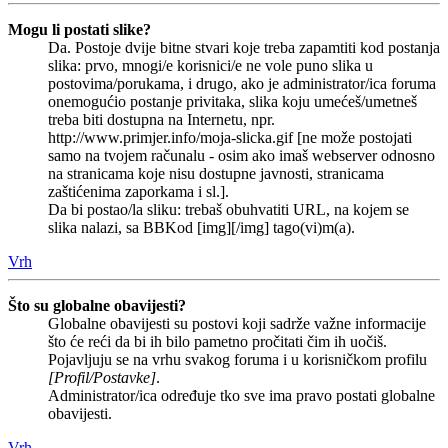
Mogu li postati slike?
Da. Postoje dvije bitne stvari koje treba zapamtiti kod postanja
slika: prvo, mnogi/e korisnici/e ne vole puno slika u
postovima/porukama, i drugo, ako je administrator/ica foruma
onemogućio postanje privitaka, slika koju umećeš/umetneš
treba biti dostupna na Internetu, npr.
http://www.primjer.info/moja-slicka.gif [ne može postojati
samo na tvojem računalu - osim ako imaš webserver odnosno
na stranicama koje nisu dostupne javnosti, stranicama
zaštićenima zaporkama i sl.].
Da bi postao/la sliku: trebaš obuhvatiti URL, na kojem se
slika nalazi, sa BBKod [img][/img] tago(vi)m(a).
Vrh
Što su globalne obavijesti?
Globalne obavijesti su postovi koji sadrže važne informacije
što će reći da bi ih bilo pametno pročitati čim ih uočiš.
Pojavljuju se na vrhu svakog foruma i u korisničkom profilu
[Profil/Postavke]
.
Administrator/ica određuje tko sve ima pravo postati globalne
obavijesti.
Vrh