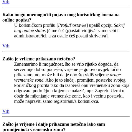
Vrh
Kako mogu onemogućiti pojavu mog korisničkog imena na
online popisu?
U korisničkom profilu [
Profil/Postavke
] upališ opciju
Sakrij
moj online status
[čime ćeš (p)ostati vidljiv/a samo sebi i
administratoru/ici, a za ostale ćeš postati skriven/a].
Vrh
Zašto je vrijeme prikazano netočno?
Zanemarimo li mogućnost, što se vrlo rijetko događa, da
server nije dobro podešen, vrijeme je gotovo uvijek točno
prikazano, no, može biti da je ono što vidiš vrijeme
druge
vremenske zone
. Ako je to slučaj, promijeni postavke svojeg
korisničkog profila tako da izabereš onu vremensku zonu koja
odgovara području u kojem se nalaziš, npr. Zagreb. Uzmi u
obzir da mijenjanje vremenske zone, kao i većinu postavki,
može napraviti samo registrirani/a korisnik/ca.
Vrh
Zašto je vrijeme i dalje prikazano netočno iako sam
promijenio/la vremensku zonu?