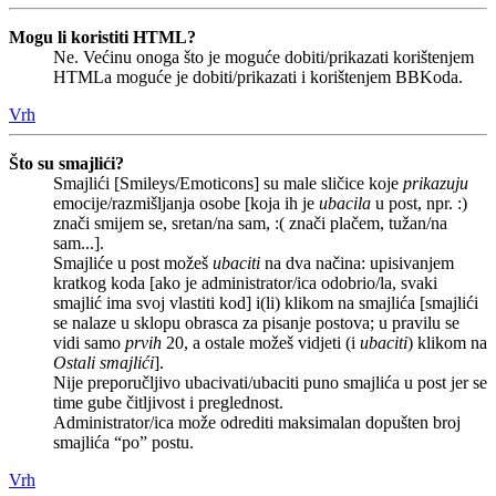
Mogu li koristiti HTML?
Ne. Većinu onoga što je moguće dobiti/prikazati korištenjem
HTMLa moguće je dobiti/prikazati i korištenjem BBKoda.
Vrh
Što su smajlići?
Smajlići [Smileys/Emoticons] su male sličice koje
prikazuju
emocije/razmišljanja osobe [koja ih je
ubacila
u post, npr. :)
znači smijem se, sretan/na sam, :( znači plačem, tužan/na
sam...].
Smajliće u post možeš
ubaciti
na dva načina: upisivanjem
kratkog koda [ako je administrator/ica odobrio/la, svaki
smajlić ima svoj vlastiti kod] i(li) klikom na smajlića [smajlići
se nalaze u sklopu obrasca za pisanje postova; u pravilu se
vidi samo
prvih
20, a ostale možeš vidjeti (i
ubaciti
) klikom na
Ostali smajlići
].
Nije preporučljivo ubacivati/ubaciti puno smajlića u post jer se
time gube čitljivost i preglednost.
Administrator/ica može odrediti maksimalan dopušten broj
smajlića “po” postu.
Vrh