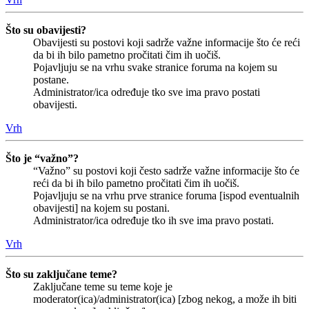
Što su obavijesti?
Obavijesti su postovi koji sadrže važne informacije što će reći
da bi ih bilo pametno pročitati čim ih uočiš.
Pojavljuju se na vrhu svake stranice foruma na kojem su
postane.
Administrator/ica određuje tko sve ima pravo postati
obavijesti.
Vrh
Što je “važno”?
“Važno” su postovi koji često sadrže važne informacije što će
reći da bi ih bilo pametno pročitati čim ih uočiš.
Pojavljuju se na vrhu prve stranice foruma [ispod eventualnih
obavijesti] na kojem su postani.
Administrator/ica određuje tko ih sve ima pravo postati.
Vrh
Što su zaključane teme?
Zaključane teme su teme koje je
moderator(ica)/administrator(ica) [zbog nekog, a može ih biti