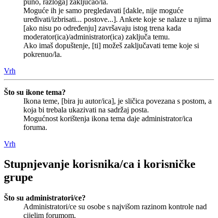
puno, razloga] zaključao/la.
Moguće ih je samo pregledavati [dakle, nije moguće
uređivati/izbrisati... postove...]. Ankete koje se nalaze u njima
[ako nisu po određenju] završavaju istog trena kada
moderator(ica)/administrator(ica) zaključa temu.
Ako imaš dopuštenje, [ti] možeš zaključavati teme koje si
pokrenuo/la.
Vrh
Što su ikone tema?
Ikona teme, [bira ju autor/ica], je sličica povezana s postom, a
koja bi trebala ukazivati na sadržaj posta.
Mogućnost korištenja ikona tema daje administrator/ica
foruma.
Vrh
Stupnjevanje korisnika/ca i korisničke
grupe
Što su administratori/ce?
Administratori/ce su osobe s najvišom razinom kontrole nad
cijelim forumom.