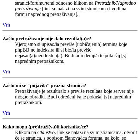
stranici/forumu/temi odnosno klikom na
Pretražnik/Napredno
pretraživanje
[link se nalazi na svim stranicama i vodi na
formu naprednog pretraživanja].
Vrh
Zašto pretraživanje nije dalo rezultat(a)e?
Vjerojatno si upisao/la previše [uobičajenih] termina koje
phpBB ne indeksira ili si bio/la previše
nejasan(a)/neodređen(a). Budi određeniji/a te pokušaj [s]
naprednim pretražnikom.
Vrh
Zašto mi se “pojavila” prazna stranica?
Pretraživanje je rezultiralo s previše rezultata koje server nije
mogao obraditi. Budi određeniji/a te pokušaj [s] naprednim
pretražnikom.
Vrh
Kako mogu (pre)traži(va)ti korisnike/ce?
Klikom na
Članstvo
, link se nalazi na svim stranicama, otvorit
će se stranica, s popisom članova/ica foruma, na kojoj se