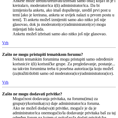
Ankete može urediti/uređivati/izbrisati samo ona/j koja/i ih je i
kreirala/o, moderator/ica i(li) administrator/ica. Da bi
izmijenio/la anketu, ako imaš dopuštenje, urediš prvi post u
temi [ako je kreirana, anketa se uvijek nalazi u prvom postu u
temi]. Ti anketu možeš izmijeniti samo ako nitko još nije
glasovao, dok ju moderatori(ce)/administratori(ce) mogu
mijenjati bilo kada.
Anketu možeš izbrisati samo ako nitko još nije glasovao.
Vrh
Zašto ne mogu pristupiti tematskom forumu?
Nekim tematskim forumima mogu pristupiti samo određeni/e
korisnici/e i(li) korisničke grupe. Za pregledavanje, postanje...
na takvim forumima treba ti posebna autorizacija koju možeš
(za)tražiti/dobiti samo od moderatora(ice)/administratora(ice).
Vrh
Zašto ne mogu dodavati privitke?
Mogućnost dodavanja privitaka, na forumu(ima) za
grupu(e)/korisnika(cu) daje administrator/ica foruma.
Ako ne možeš doda(va)ti privitke, moguće je da je
administrator/ica onemogućio/la dodavanje privitaka baš za taj
određen forum na kojem si pokušao/la dodati privitak/ke