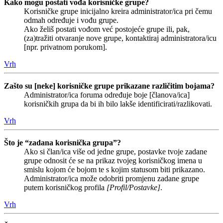
Kako mogu postati vođa korisničke grupe?
Korisničke grupe inicijalno kreira administrator/ica pri čemu
odmah određuje i vođu grupe.
Ako želiš postati vođom već postojeće grupe ili, pak,
(za)tražiti otvaranje nove grupe, kontaktiraj administratora/icu
[npr. privatnom porukom].
Vrh
Zašto su [neke] korisničke grupe prikazane različitim bojama?
Administrator/ica foruma određuje boje [članova/ica]
korisničkih grupa da bi ih bilo lakše identificirati/razlikovati.
Vrh
Što je “zadana korisnička grupa”?
Ako si član/ica više od jedne grupe, postavke tvoje zadane
grupe odnosit će se na prikaz tvojeg korisničkog imena u
smislu kojom će bojom te s kojim statusom biti prikazano.
Administrator/ica može odobriti promjenu zadane grupe
putem korisničkog profila
[Profil/Postavke]
.
Vrh