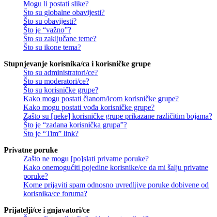
Mogu li postati slike?
Što su globalne obavijesti?
Što su obavijesti?
Što je “važno”?
Što su zaključane teme?
Što su ikone tema?
Stupnjevanje korisnika/ca i korisničke grupe
Što su administratori/ce?
Što su moderatori/ce?
Što su korisničke grupe?
Kako mogu postati članom/icom korisničke grupe?
Kako mogu postati vođa korisničke grupe?
Zašto su [neke] korisničke grupe prikazane različitim bojama?
Što je “zadana korisnička grupa”?
Što je “Tim” link?
Privatne poruke
Zašto ne mogu [po]slati privatne poruke?
Kako onemogućiti pojedine korisnike/ce da mi šalju privatne
poruke?
Kome prijaviti spam odnosno uvredljive poruke dobivene od
korisnika/ce foruma?
Prijatelji/ce i gnjavatori/ce