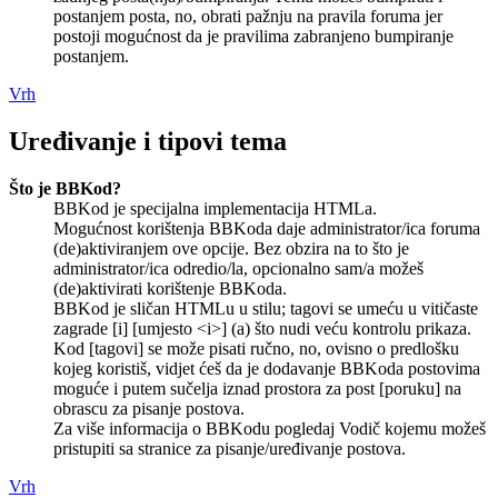
postanjem posta, no, obrati pažnju na pravila foruma jer
postoji mogućnost da je pravilima zabranjeno bumpiranje
postanjem.
Vrh
Uređivanje i tipovi tema
Što je BBKod?
BBKod je specijalna implementacija HTMLa.
Mogućnost korištenja BBKoda daje administrator/ica foruma
(de)aktiviranjem ove opcije. Bez obzira na to što je
administrator/ica odredio/la, opcionalno sam/a možeš
(de)aktivirati korištenje BBKoda.
BBKod je sličan HTMLu u stilu; tagovi se umeću u vitičaste
zagrade [i] [umjesto <i>] (a) što nudi veću kontrolu prikaza.
Kod [tagovi] se može pisati ručno, no, ovisno o predlošku
kojeg koristiš, vidjet ćeš da je dodavanje BBKoda postovima
moguće i putem sučelja iznad prostora za post [poruku] na
obrascu za pisanje postova.
Za više informacija o BBKodu pogledaj Vodič kojemu možeš
pristupiti sa stranice za pisanje/uređivanje postova.
Vrh