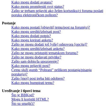
Kako mogu dodati avatara?
Kako mogu promijeniti svoj status?
Zašto se trebam prijaviti ako želim korisniku/ci foruma poslati
poruku elektroničkom poštom?
Postanje
Kako mogu postati [objaviti] temu/post na forum(u)?
Kako mogu urediti/izbrisati post?
Kako mogu dodati potpis?
Kako mogu kreirati anketu?
Zašto ne mogu dodati još [više] odgovora [opcija]?
Kako mogu urediti/izbrisati anketu?
Zašto ne mogu pristupiti tematskom forumu?
Zašto ne mogu dodavati privitke?
Zašto sam dobio/la upozorenje?
Kako mogu prijaviti post?
Čemu služi gumb “Pohrani” prilikom postanja/pisanja
poruke(a)?
Zašto [moj] post treba biti odobren?
Kako mogu bumpirati temu?
Uređivanje i tipovi tema
Što je BBKod?
Mogu li koristiti HTML?
Što su smajlići?