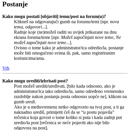
Postanje
Kako mogu postati [objaviti] temu/post na forum(u)?
Klikneš na odgovarajući gumb na forumu/temi [npr.
nova
tema
,
odgovori
...].
Radnje koje (ne)možeš raditi su uvijek prikazane na dnu
ekrana foruma/teme [npr.
Možeš započinjati nove teme
,
Ne
možeš započinjati nove teme
...].
Ovisno o tome kako je administrator/ica odredio/la, postanje
može biti omogućeno svima ili, pak, samo registriranim
korisnicima/ama.
Vrh
Kako mogu urediti/izbrisati post?
Post možeš urediti/uređivati, [bilo kada odnosno, ako je
administrator/ica tako odredio/la, samo određeno vremensko
razdoblje nakon postanja posta odnosno uopće ne], klikom na
gumb
uredi
.
Ako je u međuvremenu netko odgovorio na tvoj post, a ti ga
naknadno urediš, primijetit ćeš da se “u postu pojavila”
rečenica koja govori o tome koliko si puta i kada zadnji put
uredio/la post [rečenica se neće pojaviti ako nije bilo
odgovora na post].