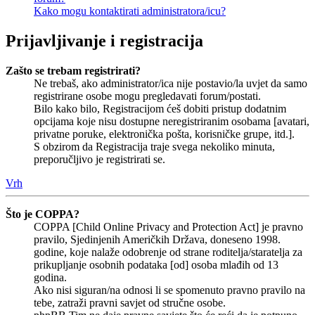
Kako mogu kontaktirati administratora/icu?
Prijavljivanje i registracija
Zašto se trebam registrirati?
Ne trebaš, ako administrator/ica nije postavio/la uvjet da samo
registrirane osobe mogu pregledavati forum/postati.
Bilo kako bilo, Registracijom ćeš dobiti pristup dodatnim
opcijama koje nisu dostupne neregistriranim osobama [avatari,
privatne poruke, elektronička pošta, korisničke grupe, itd.].
S obzirom da Registracija traje svega nekoliko minuta,
preporučljivo je registrirati se.
Vrh
Što je COPPA?
COPPA [Child Online Privacy and Protection Act] je pravno
pravilo, Sjedinjenih Američkih Država, doneseno 1998.
godine, koje nalaže odobrenje od strane roditelja/staratelja za
prikupljanje osobnih podataka [od] osoba mlađih od 13
godina.
Ako nisi siguran/na odnosi li se spomenuto pravno pravilo na
tebe, zatraži pravni savjet od stručne osobe.