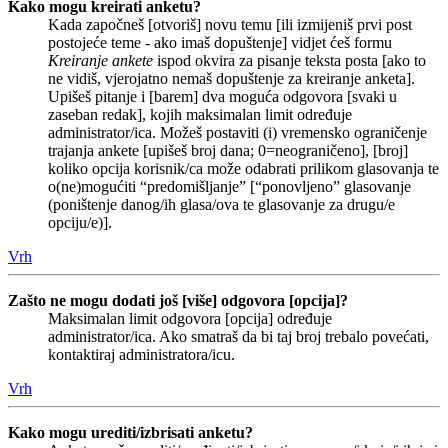
Kako mogu kreirati anketu?
Kada započneš [otvoriš] novu temu [ili izmijeniš prvi post
postojeće teme - ako imaš dopuštenje] vidjet ćeš formu
Kreiranje ankete
ispod okvira za pisanje teksta posta [ako to
ne vidiš, vjerojatno nemaš dopuštenje za kreiranje anketa].
Upišeš pitanje i [barem] dva moguća odgovora [svaki u
zaseban redak], kojih maksimalan limit određuje
administrator/ica. Možeš postaviti (i) vremensko ograničenje
trajanja ankete [upišeš broj dana; 0=neograničeno], [broj]
koliko opcija korisnik/ca može odabrati prilikom glasovanja te
o(ne)mogućiti “predomišljanje” [“ponovljeno” glasovanje
(poništenje danog/ih glasa/ova te glasovanje za drugu/e
opciju/e)].
Vrh
Zašto ne mogu dodati još [više] odgovora [opcija]?
Maksimalan limit odgovora [opcija] određuje
administrator/ica. Ako smatraš da bi taj broj trebalo povećati,
kontaktiraj administratora/icu.
Vrh
Kako mogu urediti/izbrisati anketu?