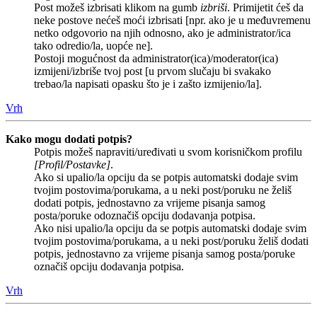
Post možeš izbrisati klikom na gumb
izbriši
. Primijetit ćeš da
neke postove nećeš moći izbrisati [npr. ako je u međuvremenu
netko odgovorio na njih odnosno, ako je administrator/ica
tako odredio/la, uopće ne].
Postoji mogućnost da administrator(ica)/moderator(ica)
izmijeni/izbriše tvoj post [u prvom slučaju bi svakako
trebao/la napisati opasku što je i zašto izmijenio/la].
Vrh
Kako mogu dodati potpis?
Potpis možeš napraviti/uređivati u svom korisničkom profilu
[Profil/Postavke]
.
Ako si upalio/la opciju da se potpis automatski dodaje svim
tvojim postovima/porukama, a u neki post/poruku ne želiš
dodati potpis, jednostavno za vrijeme pisanja samog
posta/poruke odoznačiš opciju dodavanja potpisa.
Ako nisi upalio/la opciju da se potpis automatski dodaje svim
tvojim postovima/porukama, a u neki post/poruku želiš dodati
potpis, jednostavno za vrijeme pisanja samog posta/poruke
označiš opciju dodavanja potpisa.
Vrh