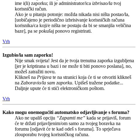
ime i(li) zaporku; ili je administrator/ica
izbrisao/la
tvoj
korisnički račun.
Ako je u pitanju potonje: možda nikada nisi ništa postao/la,
[uobičajeno je periodično izbrisivanje korisničkih računa
korisnika/ca koji/e ništa ne postaju da bi se smanjila veličina
baze], pa se pokušaj ponovo registrirati.
Vrh
Izgubio/la sam zaporku!
Nije smak svijeta! Jest da je tvoja trenutna zaporka izgubljena
[jer je kriptirana u bazi i ne može ti biti ponovo poslana], no,
možeš zatražiti novu.
Klikneš na
Prijava
te na stranici koja će ti se otvoriti klikneš
na
Zaboravio/la sam zaporku
. Upišeš tražene podatke...
Daljnje upute će ti stići elektroničkom poštom.
Vrh
Kako mogu onemogućiti automatsko odjavljivanje s foruma?
Ako ne upališ opciju
“Zapamti me”
kada se prijaviš, forum
će te držati prijavljenim/om samo za tvojeg boravka na
forumu [odjavit će te kad odeš s foruma]. To sprječava
zlouporabu tvojeg korisničkog računa.