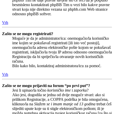
phpBB Tim ne daje pravne savjete što će reći da je potpuno
besmisleno kontaktirati phpBB Tim u vezi bilo kakve pravne
stvari koja nije direktno vezana uz phpbb.com Web stranice
odnosno phpBB softver.
Vrh
Zašto se ne mogu registrirati?
Moguće je da je administrator/ica: onemogućio/la korisničko
ime kojim se pokušavaš registrirati [ili isto već postoji],
onemogućio/la adresu elektroničke pošte kojom se pokušavaš
registrirati, isključio/la tvoju IP adresu odnosno onemogućio/la
Registraciju da bi spriječio/la otvaranje novih korisničkih
računa.
Bilo kako bilo, kontaktiraj administratora/icu za pomoć.
Vrh
Zašto se ne mogu prijaviti na forum “po prvi put”?
Jesi li upisao/la točno
korisničko ime
i
zaporku
?
Ako jesi, dogodila se jedna od dvije moguće stvari: ako si
prilikom Registracije, a COPPA podrška je bila omogućena,
kliknuo/la na
Slažem se i imam manje od 13 godina
trebat ćeš
slijediti upute koje su ti stigle elektroničkom poštom; ili je
možda potrebna aktivacija tvojeg korisničkog računa [za što si