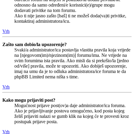
odnosno da samo određeni/e korisnici(e)/grupe mogu
dodavati privitke na tom forumu.
Ako ti nije jasno zašto [baš] ti ne možeš doda(va)ti privitke,
kontaktiraj administratora/icu.
Vrh
Zašto sam dobio/la upozorenje?
Svaki/a administrator/ica postavlja vlastita pravila koja vrijede
na [njegovom(im)/njezinom(im)] forumu/ima. Ne vrijede na
svim forumima ista pravila. Ako misli da si prekršio/la [jedno
od/više] pravila, može te upozoriti. Ako dobiješ upozorenje,
imaj na umu da je to odluka administratora/ice foruma te da
phpBB Limited nema ništa s time.
Vrh
Kako mogu prijaviti post?
Mogućnost prijave post(ov)a daje administrator/ica foruma.
Ako je prijavljivanje postova omogućeno, kod posta kojeg
želiš prijaviti nalazi se gumb klik na kojeg će te provesti kroz
postupak prijave posta.
Vrh