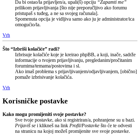
Da bi ostao/la prijavljen/a, upali(š) opciju
“Zapamti me”
prilikom prijavljivanja [što nije preporučljivo ako forumu
pristupaš s tuđeg, a ne sa svojeg računala].
Spomenuta opcija je vidljiva samo ako ju je administrator/ica
omogućio/la.
Vrh
Što “Izbriši kolačiće” radi?
Izbrisuje kolačiće koje je kreirao phpBB, a koji, inače, sadrže
informacije o tvojem prijavljivanju, pregledanim/pročitanim
forumima/temama/postovima i sl.
Ako imaš problema s prijavljivanjem/odjavljivanjem, [obično]
pomaže izbrisivanje kolačića.
Vrh
Korisničke postavke
Kako mogu promijeniti svoje postavke?
Sve tvoje postavke, ako si registriran/a, pohranjene su u bazi.
Prijaviš se
i klikneš na link
Profil/Postavke
što će te odvesti
na stranicu na kojoj možeš promijenite sve svoje postavke.