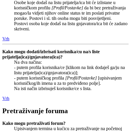
Osobe koje dodaš na listu prijatelja/ica bit će izlistane u
korisničkom profilu
[Profil/Postavke]
da bi bez pretraživanja
mogao/la vidjeti njihov online status te im poslati privatne
poruke. Postovi i sl. tih osoba mogu biti posvijetljeni.
Postovi osoba koje dodaš na listu gnjavatora/ica bit će zadano
skriveni.
Vrh
Kako mogu dodati/izbrisati korisnika/cu na/s liste
prijatelja(ica)/gnjavatora(ica)?
Na dva načina:
- putem profila korisnika/ce [klikom na link dodaješ ga/ju na
listu prijatelja(ica)/gnjavatora(ica)];
- putem korisničkog profila
[Profil/Postavke]
[upisivanjem
korisničkog/ih imena u za to predviđeno polje].
Na isti način izbrisuješ korisnike/ce s lista.
Vrh
Pretraživanje foruma
Kako mogu pretraživati forum?
Upisivanjem termina u kućicu za pretraživanje na početnoj