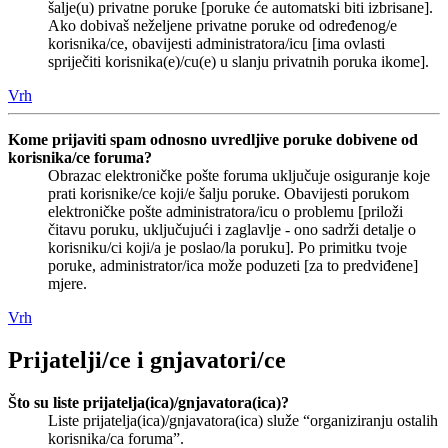
šalje(u) privatne poruke [poruke će automatski biti izbrisane].
Ako dobivaš neželjene privatne poruke od određenog/e
korisnika/ce, obavijesti administratora/icu [ima ovlasti
spriječiti korisnika(e)/cu(e) u slanju privatnih poruka ikome].
Vrh
Kome prijaviti spam odnosno uvredljive poruke dobivene od
korisnika/ce foruma?
Obrazac elektroničke pošte foruma uključuje osiguranje koje
prati korisnike/ce koji/e šalju poruke. Obavijesti porukom
elektroničke pošte administratora/icu o problemu [priloži
čitavu poruku, uključujući i zaglavlje - ono sadrži detalje o
korisniku/ci koji/a je poslao/la poruku]. Po primitku tvoje
poruke, administrator/ica može poduzeti [za to predviđene]
mjere.
Vrh
Prijatelji/ce i gnjavatori/ce
Što su liste prijatelja(ica)/gnjavatora(ica)?
Liste prijatelja(ica)/gnjavatora(ica) služe “organiziranju ostalih
korisnika/ca foruma”.