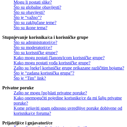
Mogu li postati slike?
Što su globalne obavijesti?
Što su obavijesti?
Što je “važno”?
Što su zaključane teme?
Što su ikone tema?
Stupnjevanje korisnika/ca i korisničke grupe
Što su administratori/ce?
Što su moderatori/ce?
Što su korisničke grupe?
Kako mogu postati članom/icom korisničke grupe?
Kako mogu postati vođa korisničke grupe?
Zašto su [neke] korisničke grupe prikazane različitim bojama?
Što je “zadana korisnička grupa”?
Što je “Tim” link?
Privatne poruke
Zašto ne mogu [po]slati privatne poruke?
Kako onemogućiti pojedine korisnike/ce da mi šalju privatne
poruke?
Kome prijaviti spam odnosno uvredljive poruke dobivene od
korisnika/ce foruma?
Prijatelji/ce i gnjavatori/ce