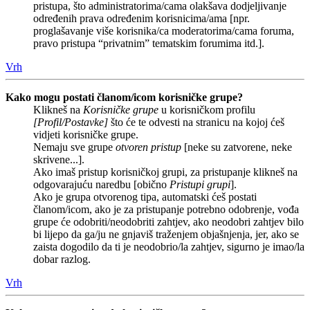
pristupa, što administratorima/cama olakšava dodjeljivanje
određenih prava određenim korisnicima/ama [npr.
proglašavanje više korisnika/ca moderatorima/cama foruma,
pravo pristupa “privatnim” tematskim forumima itd.].
Vrh
Kako mogu postati članom/icom korisničke grupe?
Klikneš na
Korisničke grupe
u korisničkom profilu
[Profil/Postavke]
što će te odvesti na stranicu na kojoj ćeš
vidjeti korisničke grupe.
Nemaju sve grupe
otvoren pristup
[neke su zatvorene, neke
skrivene...].
Ako imaš pristup korisničkoj grupi, za pristupanje klikneš na
odgovarajuću naredbu [obično
Pristupi grupi
].
Ako je grupa otvorenog tipa, automatski ćeš postati
članom/icom, ako je za pristupanje potrebno odobrenje, vođa
grupe će odobriti/neodobriti zahtjev, ako neodobri zahtjev bilo
bi lijepo da ga/ju ne gnjaviš traženjem objašnjenja, jer, ako se
zaista dogodilo da ti je neodobrio/la zahtjev, sigurno je imao/la
dobar razlog.
Vrh