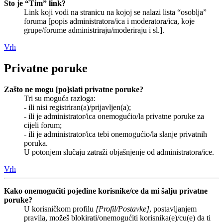
Što je “Tim” link?
Link koji vodi na stranicu na kojoj se nalazi lista “osoblja”
foruma [popis administratora/ica i moderatora/ica, koje
grupe/forume administriraju/moderiraju i sl.].
Vrh
Privatne poruke
Zašto ne mogu [po]slati privatne poruke?
Tri su moguća razloga:
- ili nisi registriran(a)/prijavljen(a);
- ili je administrator/ica onemogućio/la privatne poruke za
cijeli forum;
- ili je administrator/ica tebi onemogućio/la slanje privatnih
poruka.
U potonjem slučaju zatraži objašnjenje od administratora/ice.
Vrh
Kako onemogućiti pojedine korisnike/ce da mi šalju privatne
poruke?
U korisničkom profilu
[Profil/Postavke]
, postavljanjem
pravila, možeš blokirati/onemogućiti korisnika(e)/cu(e) da ti