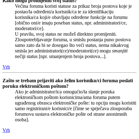
Kako mogu promijeniti svoj status?
Većina foruma koristi statuse za prikaz broja postova koje je
postao/la određeni/a korisnik/ca te za identifikaciju
korisnika/ca koji/e obavljaju određene funkcije na forumu
[obično oni/e imaju poseban status, npr. administratori/ce,
moderatori/ce].
U pravilu, svoj status ne možeš direktno promijeniti.
Zloupotrebljavanje foruma, u smislu postanja puno postova
samo zato da bi se dosegao što veći status, nema nikakvog
smisla jer administratori(ce)/moderatori(ce) mogu
smanjiti
nečiji status [npr. smanjenjem broja postova...].
Vrh
Zašto se trebam prijaviti ako želim korisniku/ci foruma poslati
poruku elektroničkom poštom?
Ako je administrator/ica omogućio/la slanje poruka
elektroničkom poštom korisnicima/ama foruma putem
ugrađenog obrasca elektroničke pošte: tu opciju mogu koristiti
samo registrirani/e korisnici/e [čime se sprječava zlouporaba
forumova sustava elektroničke pošte od strane anonimnih
osoba].
Vrh