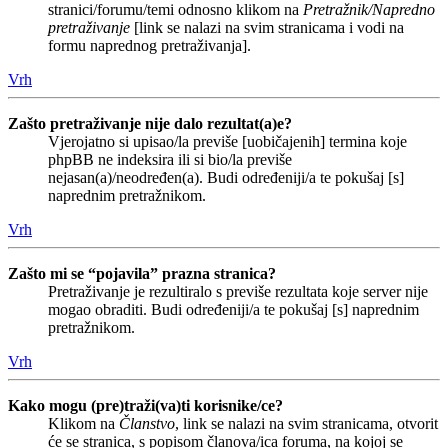
stranici/forumu/temi odnosno klikom na
Pretražnik/Napredno
pretraživanje
[link se nalazi na svim stranicama i vodi na
formu naprednog pretraživanja].
Vrh
Zašto pretraživanje nije dalo rezultat(a)e?
Vjerojatno si upisao/la previše [uobičajenih] termina koje
phpBB ne indeksira ili si bio/la previše
nejasan(a)/neodređen(a). Budi određeniji/a te pokušaj [s]
naprednim pretražnikom.
Vrh
Zašto mi se “pojavila” prazna stranica?
Pretraživanje je rezultiralo s previše rezultata koje server nije
mogao obraditi. Budi određeniji/a te pokušaj [s] naprednim
pretražnikom.
Vrh
Kako mogu (pre)traži(va)ti korisnike/ce?
Klikom na
Članstvo
, link se nalazi na svim stranicama, otvorit
će se stranica, s popisom članova/ica foruma, na kojoj se