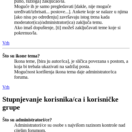
puno, razloga] zaključao/la.
Moguće ih je samo pregledavati [dakle, nije moguće
uređivati/izbrisati... postove...]. Ankete koje se nalaze u njima
[ako nisu po određenju] završavaju istog trena kada
moderator(ica)/administrator(ica) zaključa temu.
Ako imaš dopuštenje, [ti] možeš zaključavati teme koje si
pokrenuo/la.
Vrh
Što su ikone tema?
Ikona teme, [bira ju autor/ica], je sličica povezana s postom, a
koja bi trebala ukazivati na sadržaj posta.
Mogućnost korištenja ikona tema daje administrator/ica
foruma.
Vrh
Stupnjevanje korisnika/ca i korisničke
grupe
Što su administratori/ce?
Administratori/ce su osobe s najvišom razinom kontrole nad
cijelim forumom.