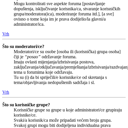
Mogu kontrolirati sve aspekte foruma [postavljanje
dopuštenja, isključivanje korisnika/ca, stvaranje korisničkih
grupa/moderatora(ica), moderiranje foruma itd.], [a sve]
ovisno o tome koja im je prava dodijelio/la glavni/a
administrator/ica.
Vrh
Što su moderatori/ce?
Moderatori/ce su osobe [osoba ili (korisnička) grupa osoba]
čiji je
“posao”
održavanje foruma.
Imaju ovlasti mijenjanja/izbrisivanja postova,
zaključavanja/otključavanja/premještanja/izbrisivanja/razdvajan
tema u forumima koje održavaju.
Tu su (i) da bi spriječili/e korisnike/ce od skretanja s
tema/objavljivanja nedopuštenih sadržaja i sl.
Vrh
Što su korisničke grupe?
Korisničke grupe su grupe u koje administratori/ce grupiraju
korisnike/ce.
Svaki/a korisnik/ca može pripadati većem broju grupa.
Svakoj grupi mogu biti dodijeljena individualna prava