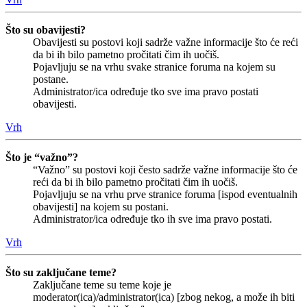
Što su obavijesti?
Obavijesti su postovi koji sadrže važne informacije što će reći
da bi ih bilo pametno pročitati čim ih uočiš.
Pojavljuju se na vrhu svake stranice foruma na kojem su
postane.
Administrator/ica određuje tko sve ima pravo postati
obavijesti.
Vrh
Što je “važno”?
“Važno” su postovi koji često sadrže važne informacije što će
reći da bi ih bilo pametno pročitati čim ih uočiš.
Pojavljuju se na vrhu prve stranice foruma [ispod eventualnih
obavijesti] na kojem su postani.
Administrator/ica određuje tko ih sve ima pravo postati.
Vrh
Što su zaključane teme?
Zaključane teme su teme koje je
moderator(ica)/administrator(ica) [zbog nekog, a može ih biti