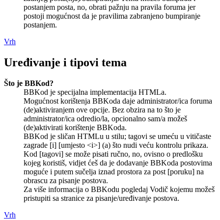
postanjem posta, no, obrati pažnju na pravila foruma jer
postoji mogućnost da je pravilima zabranjeno bumpiranje
postanjem.
Vrh
Uređivanje i tipovi tema
Što je BBKod?
BBKod je specijalna implementacija HTMLa.
Mogućnost korištenja BBKoda daje administrator/ica foruma
(de)aktiviranjem ove opcije. Bez obzira na to što je
administrator/ica odredio/la, opcionalno sam/a možeš
(de)aktivirati korištenje BBKoda.
BBKod je sličan HTMLu u stilu; tagovi se umeću u vitičaste
zagrade [i] [umjesto <i>] (a) što nudi veću kontrolu prikaza.
Kod [tagovi] se može pisati ručno, no, ovisno o predlošku
kojeg koristiš, vidjet ćeš da je dodavanje BBKoda postovima
moguće i putem sučelja iznad prostora za post [poruku] na
obrascu za pisanje postova.
Za više informacija o BBKodu pogledaj Vodič kojemu možeš
pristupiti sa stranice za pisanje/uređivanje postova.
Vrh