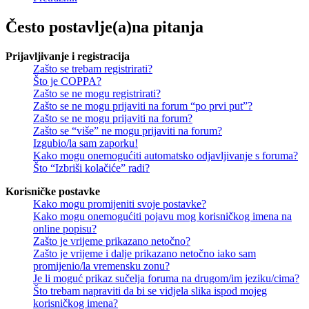
Često postavlje(a)na pitanja
Prijavljivanje i registracija
Zašto se trebam registrirati?
Što je COPPA?
Zašto se ne mogu registrirati?
Zašto se ne mogu prijaviti na forum “po prvi put”?
Zašto se ne mogu prijaviti na forum?
Zašto se “više” ne mogu prijaviti na forum?
Izgubio/la sam zaporku!
Kako mogu onemogućiti automatsko odjavljivanje s foruma?
Što “Izbriši kolačiće” radi?
Korisničke postavke
Kako mogu promijeniti svoje postavke?
Kako mogu onemogućiti pojavu mog korisničkog imena na
online popisu?
Zašto je vrijeme prikazano netočno?
Zašto je vrijeme i dalje prikazano netočno iako sam
promijenio/la vremensku zonu?
Je li moguć prikaz sučelja foruma na drugom/im jeziku/cima?
Što trebam napraviti da bi se vidjela slika ispod mojeg
korisničkog imena?