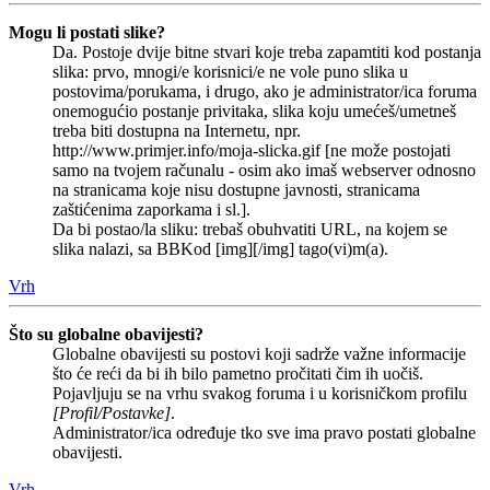
Mogu li postati slike?
Da. Postoje dvije bitne stvari koje treba zapamtiti kod postanja
slika: prvo, mnogi/e korisnici/e ne vole puno slika u
postovima/porukama, i drugo, ako je administrator/ica foruma
onemogućio postanje privitaka, slika koju umećeš/umetneš
treba biti dostupna na Internetu, npr.
http://www.primjer.info/moja-slicka.gif [ne može postojati
samo na tvojem računalu - osim ako imaš webserver odnosno
na stranicama koje nisu dostupne javnosti, stranicama
zaštićenima zaporkama i sl.].
Da bi postao/la sliku: trebaš obuhvatiti URL, na kojem se
slika nalazi, sa BBKod [img][/img] tago(vi)m(a).
Vrh
Što su globalne obavijesti?
Globalne obavijesti su postovi koji sadrže važne informacije
što će reći da bi ih bilo pametno pročitati čim ih uočiš.
Pojavljuju se na vrhu svakog foruma i u korisničkom profilu
[Profil/Postavke]
.
Administrator/ica određuje tko sve ima pravo postati globalne
obavijesti.
Vrh