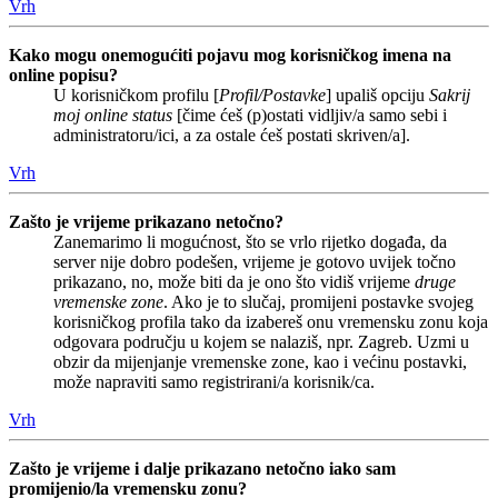
Vrh
Kako mogu onemogućiti pojavu mog korisničkog imena na
online popisu?
U korisničkom profilu [
Profil/Postavke
] upališ opciju
Sakrij
moj online status
[čime ćeš (p)ostati vidljiv/a samo sebi i
administratoru/ici, a za ostale ćeš postati skriven/a].
Vrh
Zašto je vrijeme prikazano netočno?
Zanemarimo li mogućnost, što se vrlo rijetko događa, da
server nije dobro podešen, vrijeme je gotovo uvijek točno
prikazano, no, može biti da je ono što vidiš vrijeme
druge
vremenske zone
. Ako je to slučaj, promijeni postavke svojeg
korisničkog profila tako da izabereš onu vremensku zonu koja
odgovara području u kojem se nalaziš, npr. Zagreb. Uzmi u
obzir da mijenjanje vremenske zone, kao i većinu postavki,
može napraviti samo registrirani/a korisnik/ca.
Vrh
Zašto je vrijeme i dalje prikazano netočno iako sam
promijenio/la vremensku zonu?