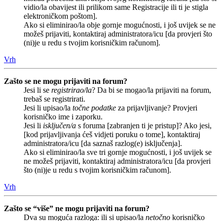
vidio/la obavijest ili prilikom same Registracije ili ti je stigla
elektroničkom poštom].
Ako si eliminirao/la obje gornje mogućnosti, i još uvijek se ne
možeš prijaviti, kontaktiraj administratora/icu [da provjeri što
(ni)je u redu s tvojim korisničkim računom].
Vrh
Zašto se ne mogu prijaviti na forum?
Jesi li se
registrirao/la
? Da bi se mogao/la prijaviti na forum,
trebaš se registrirati.
Jesi li upisao/la
točne podatke
za prijavljivanje? Provjeri
korisničko ime i zaporku.
Jesi li
isključen/a
s foruma [zabranjen ti je pristup]? Ako jesi,
[kod prijavljivanja ćeš vidjeti poruku o tome], kontaktiraj
administratora/icu [da saznaš razlog(e) isključenja].
Ako si eliminirao/la sve tri gornje mogućnosti, i još uvijek se
ne možeš prijaviti, kontaktiraj administratora/icu [da provjeri
što (ni)je u redu s tvojim korisničkim računom].
Vrh
Zašto se “više” ne mogu prijaviti na forum?
Dva su moguća razloga: ili si upisao/la
netočno
korisničko