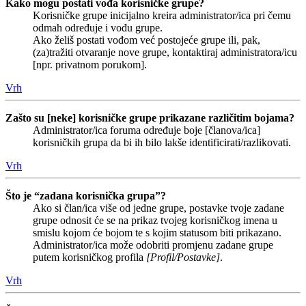
Kako mogu postati vođa korisničke grupe?
Korisničke grupe inicijalno kreira administrator/ica pri čemu
odmah određuje i vođu grupe.
Ako želiš postati vođom već postojeće grupe ili, pak,
(za)tražiti otvaranje nove grupe, kontaktiraj administratora/icu
[npr. privatnom porukom].
Vrh
Zašto su [neke] korisničke grupe prikazane različitim bojama?
Administrator/ica foruma određuje boje [članova/ica]
korisničkih grupa da bi ih bilo lakše identificirati/razlikovati.
Vrh
Što je “zadana korisnička grupa”?
Ako si član/ica više od jedne grupe, postavke tvoje zadane
grupe odnosit će se na prikaz tvojeg korisničkog imena u
smislu kojom će bojom te s kojim statusom biti prikazano.
Administrator/ica može odobriti promjenu zadane grupe
putem korisničkog profila
[Profil/Postavke]
.
Vrh