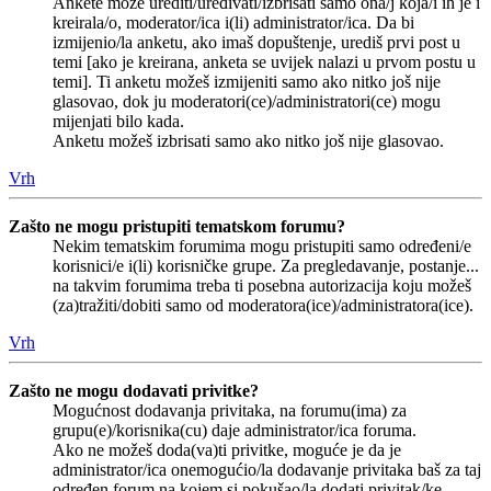
Ankete može urediti/uređivati/izbrisati samo ona/j koja/i ih je i
kreirala/o, moderator/ica i(li) administrator/ica. Da bi
izmijenio/la anketu, ako imaš dopuštenje, urediš prvi post u
temi [ako je kreirana, anketa se uvijek nalazi u prvom postu u
temi]. Ti anketu možeš izmijeniti samo ako nitko još nije
glasovao, dok ju moderatori(ce)/administratori(ce) mogu
mijenjati bilo kada.
Anketu možeš izbrisati samo ako nitko još nije glasovao.
Vrh
Zašto ne mogu pristupiti tematskom forumu?
Nekim tematskim forumima mogu pristupiti samo određeni/e
korisnici/e i(li) korisničke grupe. Za pregledavanje, postanje...
na takvim forumima treba ti posebna autorizacija koju možeš
(za)tražiti/dobiti samo od moderatora(ice)/administratora(ice).
Vrh
Zašto ne mogu dodavati privitke?
Mogućnost dodavanja privitaka, na forumu(ima) za
grupu(e)/korisnika(cu) daje administrator/ica foruma.
Ako ne možeš doda(va)ti privitke, moguće je da je
administrator/ica onemogućio/la dodavanje privitaka baš za taj
određen forum na kojem si pokušao/la dodati privitak/ke