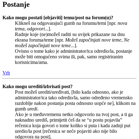
Postanje
Kako mogu postati [objaviti] temu/post na forum(u)?
Klikneš na odgovarajući gumb na forumu/temi [npr.
nova
tema
,
odgovori
...].
Radnje koje (ne)možeš raditi su uvijek prikazane na dnu
ekrana foruma/teme [npr.
Možeš započinjati nove teme
,
Ne
možeš započinjati nove teme
...].
Ovisno o tome kako je administrator/ica odredio/la, postanje
može biti omogućeno svima ili, pak, samo registriranim
korisnicima/ama.
Vrh
Kako mogu urediti/izbrisati post?
Post možeš urediti/uređivati, [bilo kada odnosno, ako je
administrator/ica tako odredio/la, samo određeno vremensko
razdoblje nakon postanja posta odnosno uopće ne], klikom na
gumb
uredi
.
Ako je u međuvremenu netko odgovorio na tvoj post, a ti ga
naknadno urediš, primijetit ćeš da se “u postu pojavila”
rečenica koja govori o tome koliko si puta i kada zadnji put
uredio/la post [rečenica se neće pojaviti ako nije bilo
odgovora na post].