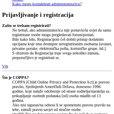
Kako mogu kontaktirati administratora/icu?
Prijavljivanje i registracija
Zašto se trebam registrirati?
Ne trebaš, ako administrator/ica nije postavio/la uvjet da samo
registrirane osobe mogu pregledavati forum/postati.
Bilo kako bilo, Registracijom ćeš dobiti pristup dodatnim
opcijama koje nisu dostupne neregistriranim osobama [avatari,
privatne poruke, elektronička pošta, korisničke grupe, itd.].
S obzirom da Registracija traje svega nekoliko minuta,
preporučljivo je registrirati se.
Vrh
Što je COPPA?
COPPA [Child Online Privacy and Protection Act] je pravno
pravilo, Sjedinjenih Američkih Država, doneseno 1998.
godine, koje nalaže odobrenje od strane roditelja/staratelja za
prikupljanje osobnih podataka [od] osoba mlađih od 13
godina.
Ako nisi siguran/na odnosi li se spomenuto pravno pravilo na
tebe, zatraži pravni savjet od stručne osobe.