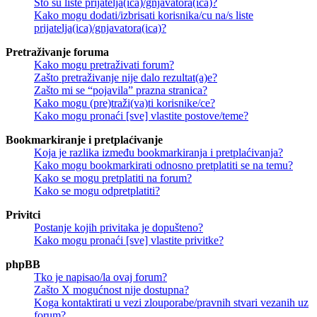
Što su liste prijatelja(ica)/gnjavatora(ica)?
Kako mogu dodati/izbrisati korisnika/cu na/s liste
prijatelja(ica)/gnjavatora(ica)?
Pretraživanje foruma
Kako mogu pretraživati forum?
Zašto pretraživanje nije dalo rezultat(a)e?
Zašto mi se “pojavila” prazna stranica?
Kako mogu (pre)traži(va)ti korisnike/ce?
Kako mogu pronaći [sve] vlastite postove/teme?
Bookmarkiranje i pretplaćivanje
Koja je razlika između bookmarkiranja i pretplaćivanja?
Kako mogu bookmarkirati odnosno pretplatiti se na temu?
Kako se mogu pretplatiti na forum?
Kako se mogu odpretplatiti?
Privitci
Postanje kojih privitaka je dopušteno?
Kako mogu pronaći [sve] vlastite privitke?
phpBB
Tko je napisao/la ovaj forum?
Zašto X mogućnost nije dostupna?
Koga kontaktirati u vezi zlouporabe/pravnih stvari vezanih uz
forum?