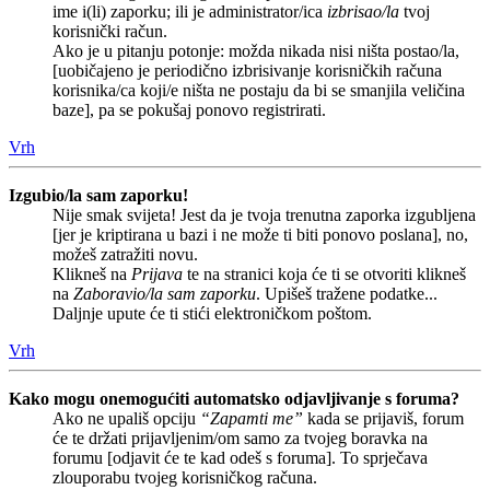
ime i(li) zaporku; ili je administrator/ica
izbrisao/la
tvoj
korisnički račun.
Ako je u pitanju potonje: možda nikada nisi ništa postao/la,
[uobičajeno je periodično izbrisivanje korisničkih računa
korisnika/ca koji/e ništa ne postaju da bi se smanjila veličina
baze], pa se pokušaj ponovo registrirati.
Vrh
Izgubio/la sam zaporku!
Nije smak svijeta! Jest da je tvoja trenutna zaporka izgubljena
[jer je kriptirana u bazi i ne može ti biti ponovo poslana], no,
možeš zatražiti novu.
Klikneš na
Prijava
te na stranici koja će ti se otvoriti klikneš
na
Zaboravio/la sam zaporku
. Upišeš tražene podatke...
Daljnje upute će ti stići elektroničkom poštom.
Vrh
Kako mogu onemogućiti automatsko odjavljivanje s foruma?
Ako ne upališ opciju
“Zapamti me”
kada se prijaviš, forum
će te držati prijavljenim/om samo za tvojeg boravka na
forumu [odjavit će te kad odeš s foruma]. To sprječava
zlouporabu tvojeg korisničkog računa.