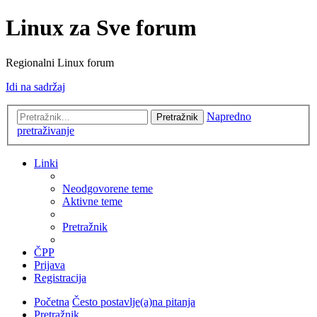
Linux za Sve forum
Regionalni Linux forum
Idi na sadržaj
Napredno
Pretražnik
pretraživanje
Linki
Neodgovorene teme
Aktivne teme
Pretražnik
ČPP
Prijava
Registracija
Početna
Često postavlje(a)na pitanja
Pretražnik