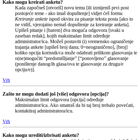
Kako mogu kreirati anketu?
Kada započneš [otvoriš] novu temu [ili izmijeniš prvi post
postojeće teme - ako imaš dopuštenje] vidjet ćeš formu
Kreiranje ankete
ispod okvira za pisanje teksta posta [ako to
ne vidiš, vjerojatno nemaš dopuštenje za kreiranje anketa].
Upišeš pitanje i [barem] dva moguća odgovora [svaki u
zaseban redak], kojih maksimalan limit određuje
administrator/ica. Možeš postaviti (i) vremensko ograničenje
trajanja ankete [upišeš broj dana; 0=neograničeno], [broj]
koliko opcija korisnik/ca može odabrati prilikom glasovanja te
o(ne)mogućiti “predomišljanje” [“ponovljeno” glasovanje
(poništenje danog/ih glasa/ova te glasovanje za drugu/e
opciju/e)].
Vrh
Zašto ne mogu dodati još [više] odgovora [opcija]?
Maksimalan limit odgovora [opcija] određuje
administrator/ica. Ako smatraš da bi taj broj trebalo povećati,
kontaktiraj administratora/icu.
Vrh
Kako mogu urediti/izbrisati anketu?