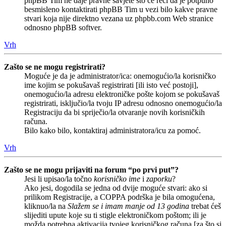
phpBB Tim ne daje pravne savjete što će reći da je potpuno
besmisleno kontaktirati phpBB Tim u vezi bilo kakve pravne
stvari koja nije direktno vezana uz phpbb.com Web stranice
odnosno phpBB softver.
Vrh
Zašto se ne mogu registrirati?
Moguće je da je administrator/ica: onemogućio/la korisničko
ime kojim se pokušavaš registrirati [ili isto već postoji],
onemogućio/la adresu elektroničke pošte kojom se pokušavaš
registrirati, isključio/la tvoju IP adresu odnosno onemogućio/la
Registraciju da bi spriječio/la otvaranje novih korisničkih
računa.
Bilo kako bilo, kontaktiraj administratora/icu za pomoć.
Vrh
Zašto se ne mogu prijaviti na forum “po prvi put”?
Jesi li upisao/la točno
korisničko ime
i
zaporku
?
Ako jesi, dogodila se jedna od dvije moguće stvari: ako si
prilikom Registracije, a COPPA podrška je bila omogućena,
kliknuo/la na
Slažem se i imam manje od 13 godina
trebat ćeš
slijediti upute koje su ti stigle elektroničkom poštom; ili je
možda potrebna aktivacija tvojeg korisničkog računa [za što si