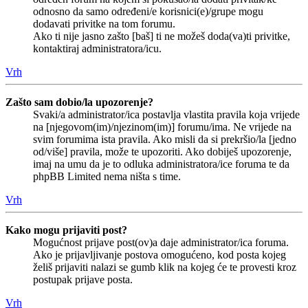
odnosno da samo određeni/e korisnici(e)/grupe mogu
dodavati privitke na tom forumu.
Ako ti nije jasno zašto [baš] ti ne možeš doda(va)ti privitke,
kontaktiraj administratora/icu.
Vrh
Zašto sam dobio/la upozorenje?
Svaki/a administrator/ica postavlja vlastita pravila koja vrijede
na [njegovom(im)/njezinom(im)] forumu/ima. Ne vrijede na
svim forumima ista pravila. Ako misli da si prekršio/la [jedno
od/više] pravila, može te upozoriti. Ako dobiješ upozorenje,
imaj na umu da je to odluka administratora/ice foruma te da
phpBB Limited nema ništa s time.
Vrh
Kako mogu prijaviti post?
Mogućnost prijave post(ov)a daje administrator/ica foruma.
Ako je prijavljivanje postova omogućeno, kod posta kojeg
želiš prijaviti nalazi se gumb klik na kojeg će te provesti kroz
postupak prijave posta.
Vrh