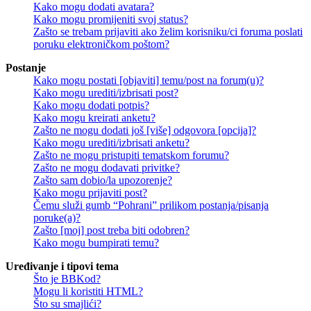
Kako mogu dodati avatara?
Kako mogu promijeniti svoj status?
Zašto se trebam prijaviti ako želim korisniku/ci foruma poslati
poruku elektroničkom poštom?
Postanje
Kako mogu postati [objaviti] temu/post na forum(u)?
Kako mogu urediti/izbrisati post?
Kako mogu dodati potpis?
Kako mogu kreirati anketu?
Zašto ne mogu dodati još [više] odgovora [opcija]?
Kako mogu urediti/izbrisati anketu?
Zašto ne mogu pristupiti tematskom forumu?
Zašto ne mogu dodavati privitke?
Zašto sam dobio/la upozorenje?
Kako mogu prijaviti post?
Čemu služi gumb “Pohrani” prilikom postanja/pisanja
poruke(a)?
Zašto [moj] post treba biti odobren?
Kako mogu bumpirati temu?
Uređivanje i tipovi tema
Što je BBKod?
Mogu li koristiti HTML?
Što su smajlići?