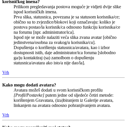
korisničkog imena?
Prilikom pregledavanja postova moguće je vidjeti dvije slike
ispod korisničkih imena.
Prva slika, statusnica, povezana je sa statusom korisnika/ce;
obično su to zvjezdice/blokovi koji označavaju: koliko je
postova postao/la korisnik/ca odnosno funkciju korisnika/ce
na forumu [npr. administrator/ica].
Ispod nje se može nalaziti veća slika zvana avatar [obično
jedinstvena/osobna za svakog/u korisnika/cu].
Dopuštenja o korištenju statusnica/avatara, kao i izbor
dostupnosti istih, daje administrator/ica foruma [slobodno
ga/ju kontaktiraj (sa) zamolbom o dopuštenju
statusnica/avatara ako isto/a nije dao/la].
Vrh
Kako mogu dodati avatara?
Avatara možeš dodati u svom korisničkom profilu
[Profil/Postavke]
putem jedne od sljedeće četiri metode:
korištenjem Gravatara, (iza)biranjem iz Galerije avatara,
linkanjem na avatara odnosno pohranjivanjem avatara.
Vrh