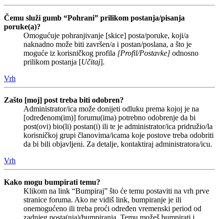
Čemu služi gumb “Pohrani” prilikom postanja/pisanja
poruke(a)?
Omogućuje pohranjivanje [skice] posta/poruke, koji/a
naknadno može biti završen/a i postan/poslana, a što je
moguće iz korisničkog profila
[Profil/Postavke]
odnosno
prilikom postanja [
Učitaj
].
Vrh
Zašto [moj] post treba biti odobren?
Administrator/ica može donijeti odluku prema kojoj je na
[određenom(im)] forumu(ima) potrebno odobrenje da bi
post(ovi) bio(li) postan(i) ili te je administrator/ica pridružio/la
korisničkoj grupi članovima/icama koje postove treba odobriti
da bi bili objavljeni. Za detalje, kontaktiraj administratora/icu.
Vrh
Kako mogu bumpirati temu?
Klikom na link “Bumpiraj” što će temu postaviti na vrh prve
stranice foruma. Ako ne vidiš link, bumpiranje je ili
onemogućeno ili treba proći određen vremenski period od
zadnjeg posta(nja)/bumpiranja. Temu možeš bumpirati i