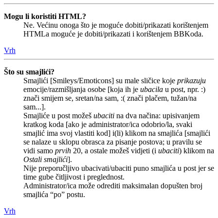
Mogu li koristiti HTML?
Ne. Većinu onoga što je moguće dobiti/prikazati korištenjem
HTMLa moguće je dobiti/prikazati i korištenjem BBKoda.
Vrh
Što su smajlići?
Smajlići [Smileys/Emoticons] su male sličice koje
prikazuju
emocije/razmišljanja osobe [koja ih je
ubacila
u post, npr. :)
znači smijem se, sretan/na sam, :( znači plačem, tužan/na
sam...].
Smajliće u post možeš
ubaciti
na dva načina: upisivanjem
kratkog koda [ako je administrator/ica odobrio/la, svaki
smajlić ima svoj vlastiti kod] i(li) klikom na smajlića [smajlići
se nalaze u sklopu obrasca za pisanje postova; u pravilu se
vidi samo
prvih
20, a ostale možeš vidjeti (i
ubaciti
) klikom na
Ostali smajlići
].
Nije preporučljivo ubacivati/ubaciti puno smajlića u post jer se
time gube čitljivost i preglednost.
Administrator/ica može odrediti maksimalan dopušten broj
smajlića “po” postu.
Vrh