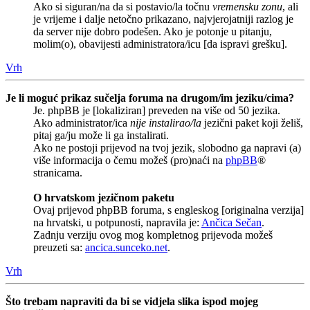
Ako si siguran/na da si postavio/la točnu
vremensku zonu
, ali
je vrijeme i dalje netočno prikazano, najvjerojatniji razlog je
da server nije dobro podešen. Ako je potonje u pitanju,
molim(o), obavijesti administratora/icu [da ispravi grešku].
Vrh
Je li moguć prikaz sučelja foruma na drugom/im jeziku/cima?
Je. phpBB je [lokaliziran] preveden na više od 50 jezika.
Ako administrator/ica
nije instalirao/la
jezični paket koji želiš,
pitaj ga/ju može li ga instalirati.
Ako ne postoji prijevod na tvoj jezik, slobodno ga napravi (a)
više informacija o čemu možeš (pro)naći na
phpBB
®
stranicama.
O hrvatskom jezičnom paketu
Ovaj prijevod phpBB foruma, s engleskog [originalna verzija]
na hrvatski, u potpunosti, napravila je:
Ančica Sečan
.
Zadnju verziju ovog mog kompletnog prijevoda možeš
preuzeti sa:
ancica.sunceko.net
.
Vrh
Što trebam napraviti da bi se vidjela slika ispod mojeg