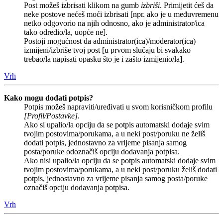
Post možeš izbrisati klikom na gumb
izbriši
. Primijetit ćeš da
neke postove nećeš moći izbrisati [npr. ako je u međuvremenu
netko odgovorio na njih odnosno, ako je administrator/ica
tako odredio/la, uopće ne].
Postoji mogućnost da administrator(ica)/moderator(ica)
izmijeni/izbriše tvoj post [u prvom slučaju bi svakako
trebao/la napisati opasku što je i zašto izmijenio/la].
Vrh
Kako mogu dodati potpis?
Potpis možeš napraviti/uređivati u svom korisničkom profilu
[Profil/Postavke]
.
Ako si upalio/la opciju da se potpis automatski dodaje svim
tvojim postovima/porukama, a u neki post/poruku ne želiš
dodati potpis, jednostavno za vrijeme pisanja samog
posta/poruke odoznačiš opciju dodavanja potpisa.
Ako nisi upalio/la opciju da se potpis automatski dodaje svim
tvojim postovima/porukama, a u neki post/poruku želiš dodati
potpis, jednostavno za vrijeme pisanja samog posta/poruke
označiš opciju dodavanja potpisa.
Vrh