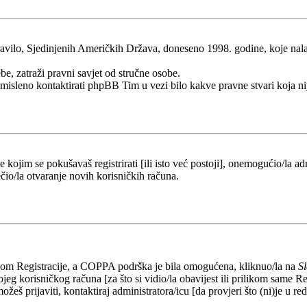
ilo, Sjedinjenih Američkih Država, doneseno 1998. godine, koje nalaže 
be, zatraži pravni savjet od stručne osobe.
esmisleno kontaktirati phpBB Tim u vezi bilo kakve pravne stvari koj
kojim se pokušavaš registrirati [ili isto već postoji], onemogućio/la adr
čio/la otvaranje novih korisničkih računa.
likom Registracije, a COPPA podrška je bila omogućena, kliknuo/la na
S
eg korisničkog računa [za što si vidio/la obavijest ili prilikom same Regi
ožeš prijaviti, kontaktiraj administratora/icu [da provjeri što (ni)je u 