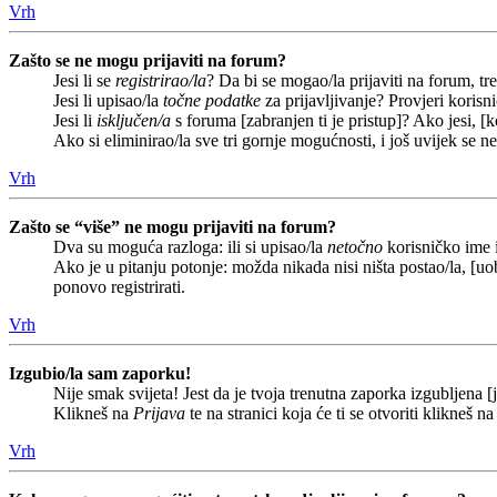
Vrh
Zašto se ne mogu prijaviti na forum?
Jesi li se
registrirao/la
? Da bi se mogao/la prijaviti na forum, treb
Jesi li upisao/la
točne podatke
za prijavljivanje? Provjeri korisn
Jesi li
isključen/a
s foruma [zabranjen ti je pristup]? Ako jesi, [k
Ako si eliminirao/la sve tri gornje mogućnosti, i još uvijek se n
Vrh
Zašto se “više” ne mogu prijaviti na forum?
Dva su moguća razloga: ili si upisao/la
netočno
korisničko ime i(
Ako je u pitanju potonje: možda nikada nisi ništa postao/la, [uob
ponovo registrirati.
Vrh
Izgubio/la sam zaporku!
Nije smak svijeta! Jest da je tvoja trenutna zaporka izgubljena [j
Klikneš na
Prijava
te na stranici koja će ti se otvoriti klikneš n
Vrh