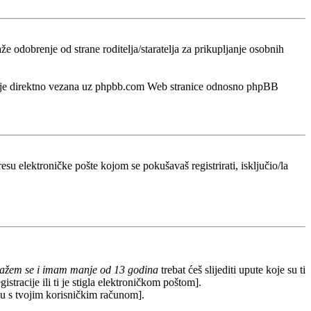
odobrenje od strane roditelja/staratelja za prikupljanje osobnih
a nije direktno vezana uz phpbb.com Web stranice odnosno phpBB
esu elektroničke pošte kojom se pokušavaš registrirati, isključio/la
lažem se i imam manje od 13 godina
trebat ćeš slijediti upute koje su ti
stracije ili ti je stigla elektroničkom poštom].
redu s tvojim korisničkim računom].