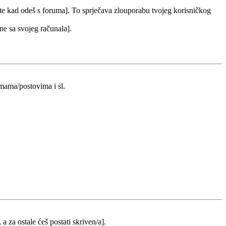
 te kad odeš s foruma]. To sprječava zlouporabu tvojeg korisničkog
 ne sa svojeg računala].
emama/postovima i sl.
 a za ostale ćeš postati skriven/a].