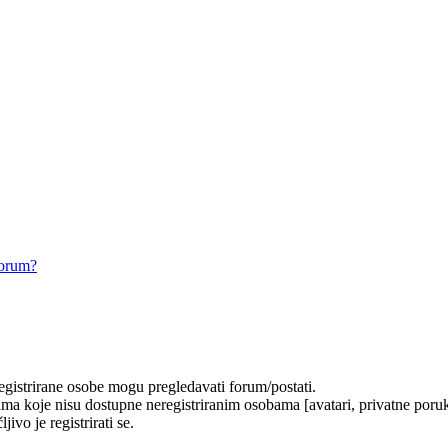
forum?
registrirane osobe mogu pregledavati forum/postati.
ma koje nisu dostupne neregistriranim osobama [avatari, privatne poruke
ivo je registrirati se.