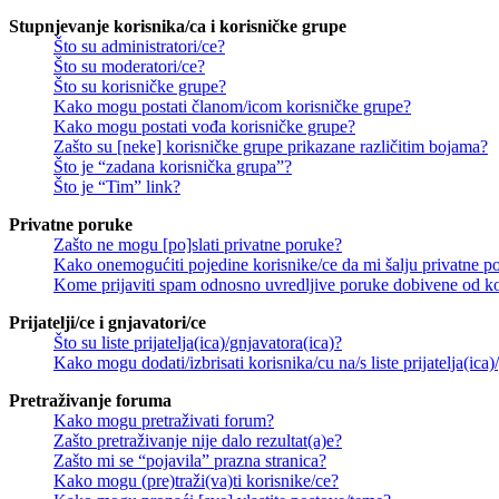
Stupnjevanje korisnika/ca i korisničke grupe
Što su administratori/ce?
Što su moderatori/ce?
Što su korisničke grupe?
Kako mogu postati članom/icom korisničke grupe?
Kako mogu postati vođa korisničke grupe?
Zašto su [neke] korisničke grupe prikazane različitim bojama?
Što je “zadana korisnička grupa”?
Što je “Tim” link?
Privatne poruke
Zašto ne mogu [po]slati privatne poruke?
Kako onemogućiti pojedine korisnike/ce da mi šalju privatne p
Kome prijaviti spam odnosno uvredljive poruke dobivene od ko
Prijatelji/ce i gnjavatori/ce
Što su liste prijatelja(ica)/gnjavatora(ica)?
Kako mogu dodati/izbrisati korisnika/cu na/s liste prijatelja(ica)
Pretraživanje foruma
Kako mogu pretraživati forum?
Zašto pretraživanje nije dalo rezultat(a)e?
Zašto mi se “pojavila” prazna stranica?
Kako mogu (pre)traži(va)ti korisnike/ce?