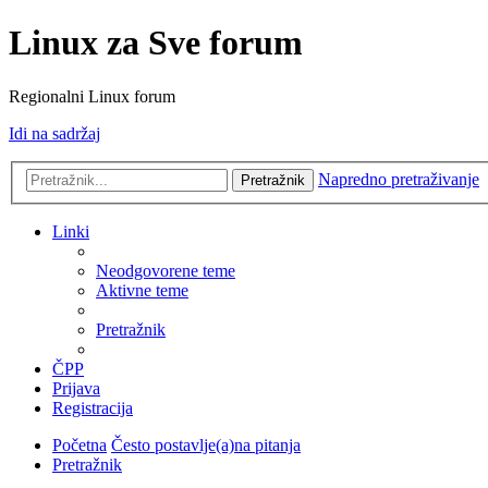
Linux za Sve forum
Regionalni Linux forum
Idi na sadržaj
Napredno pretraživanje
Pretražnik
Linki
Neodgovorene teme
Aktivne teme
Pretražnik
ČPP
Prijava
Registracija
Početna
Često postavlje(a)na pitanja
Pretražnik