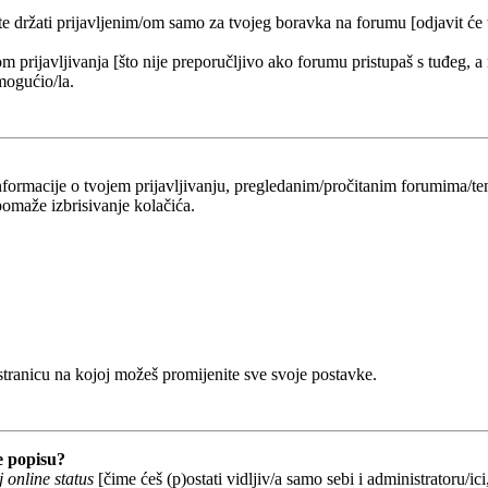
 te držati prijavljenim/om samo za tvojeg boravka na forumu [odjavit će
om prijavljivanja [što nije preporučljivo ako forumu pristupaš s tuđeg, a
mogućio/la.
 informacije o tvojem prijavljivanju, pregledanim/pročitanim forumima/t
omaže izbrisivanje kolačića.
 stranicu na kojoj možeš promijenite sve svoje postavke.
e popisu?
 online status
[čime ćeš (p)ostati vidljiv/a samo sebi i administratoru/ici,