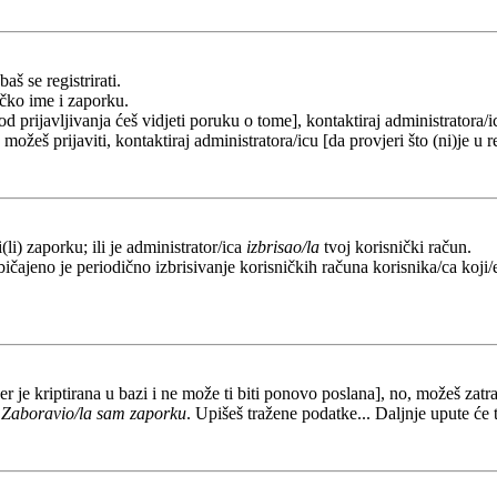
aš se registrirati.
ičko ime i zaporku.
od prijavljivanja ćeš vidjeti poruku o tome], kontaktiraj administratora/i
e možeš prijaviti, kontaktiraj administratora/icu [da provjeri što (ni)je 
li) zaporku; ili je administrator/ica
izbrisao/la
tvoj korisnički račun.
ičajeno je periodično izbrisivanje korisničkih računa korisnika/ca koji/e
er je kriptirana u bazi i ne može ti biti ponovo poslana], no, možeš zatra
a
Zaboravio/la sam zaporku
. Upišeš tražene podatke... Daljnje upute će 