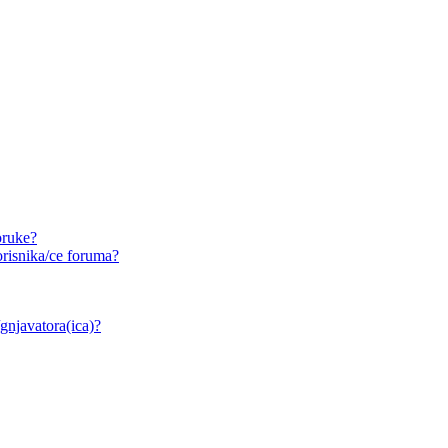
oruke?
risnika/ce foruma?
/gnjavatora(ica)?