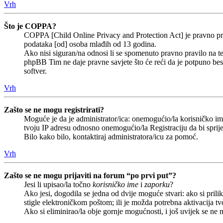
Vrh
Što je COPPA?
COPPA [Child Online Privacy and Protection Act] je pravno prav
podataka [od] osoba mlađih od 13 godina.
Ako nisi siguran/na odnosi li se spomenuto pravno pravilo na te
phpBB Tim ne daje pravne savjete što će reći da je potpuno b
softver.
Vrh
Zašto se ne mogu registrirati?
Moguće je da je administrator/ica: onemogućio/la korisničko ime 
tvoju IP adresu odnosno onemogućio/la Registraciju da bi sprije
Bilo kako bilo, kontaktiraj administratora/icu za pomoć.
Vrh
Zašto se ne mogu prijaviti na forum “po prvi put”?
Jesi li upisao/la točno
korisničko ime
i
zaporku
?
Ako jesi, dogodila se jedna od dvije moguće stvari: ako si pri
stigle elektroničkom poštom; ili je možda potrebna aktivacija tvoj
Ako si eliminirao/la obje gornje mogućnosti, i još uvijek se ne m