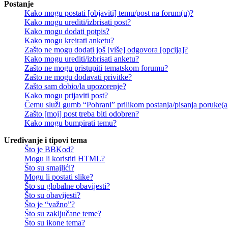
Postanje
Kako mogu postati [objaviti] temu/post na forum(u)?
Kako mogu urediti/izbrisati post?
Kako mogu dodati potpis?
Kako mogu kreirati anketu?
Zašto ne mogu dodati još [više] odgovora [opcija]?
Kako mogu urediti/izbrisati anketu?
Zašto ne mogu pristupiti tematskom forumu?
Zašto ne mogu dodavati privitke?
Zašto sam dobio/la upozorenje?
Kako mogu prijaviti post?
Čemu služi gumb “Pohrani” prilikom postanja/pisanja poruke(a
Zašto [moj] post treba biti odobren?
Kako mogu bumpirati temu?
Uređivanje i tipovi tema
Što je BBKod?
Mogu li koristiti HTML?
Što su smajlići?
Mogu li postati slike?
Što su globalne obavijesti?
Što su obavijesti?
Što je “važno”?
Što su zaključane teme?
Što su ikone tema?