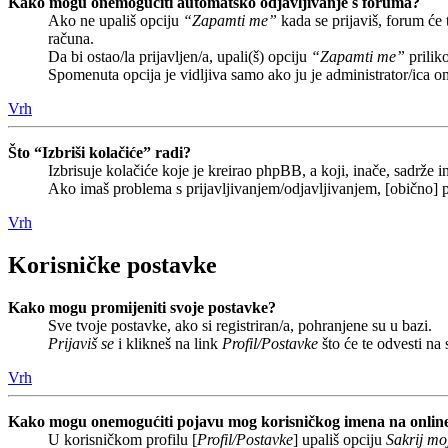
Kako mogu onemogućiti automatsko odjavljivanje s foruma?
Ako ne upališ opciju
“Zapamti me”
kada se prijaviš, forum će
računa.
Da bi ostao/la prijavljen/a, upali(š) opciju
“Zapamti me”
prilik
Spomenuta opcija je vidljiva samo ako ju je administrator/ica o
Vrh
Što “Izbriši kolačiće” radi?
Izbrisuje kolačiće koje je kreirao phpBB, a koji, inače, sadrže
Ako imaš problema s prijavljivanjem/odjavljivanjem, [obično] p
Vrh
Korisničke postavke
Kako mogu promijeniti svoje postavke?
Sve tvoje postavke, ako si registriran/a, pohranjene su u bazi.
Prijaviš se
i klikneš na link
Profil/Postavke
što će te odvesti na
Vrh
Kako mogu onemogućiti pojavu mog korisničkog imena na onlin
U korisničkom profilu [
Profil/Postavke
] upališ opciju
Sakrij moj