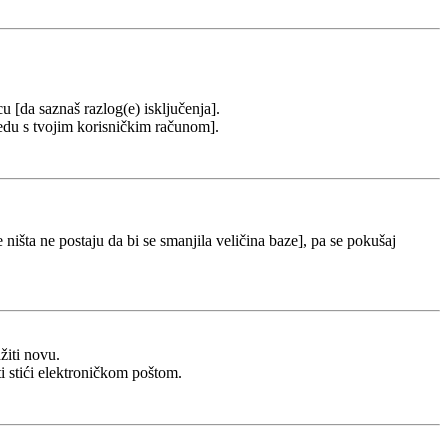
cu [da saznaš razlog(e) isključenja].
u redu s tvojim korisničkim računom].
 ništa ne postaju da bi se smanjila veličina baze], pa se pokušaj
žiti novu.
ti stići elektroničkom poštom.