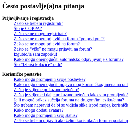
Često postavlje(a)na pitanja
Prijavljivanje i registracija
Zašto se trebam registrirati?
Što je COPPA?
Zašto se ne mogu registrirati?
Zašto se ne mogu prijaviti na forum “po prvi put”?
Zašto se ne mogu prijaviti na forum?
Zašto se “više” ne mogu prijaviti na forum?
Izgubio/la sam zaporku!
Kako mogu onemogućiti automatsko odjavljivanje s foruma?
Što “Izbriši kolačiće” radi?
Korisničke postavke
Kako mogu promijeniti svoje postavke?
Kako mogu onemogućiti pojavu mog korisničkog imena na onl
Zašto je vrijeme prikazano netočno?
Zašto je vrijeme i dalje prikazano netočno iako sam promijeni
Je li moguć prikaz sučelja foruma na drugom/im jeziku/cima?
Što trebam napraviti da bi se vidjela slika ispod mojeg korisni
Kako mogu dodati avatara?
Kako mogu promijeniti svoj status?
Zašto se trebam prijaviti ako želim korisniku/ci foruma poslat