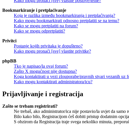
Kako mogu pronaći [sve] vlastite postove/teme?
Bookmarkiranje i pretplaćivanje
Koja je razlika između bookmarkiranja i pretplaćivanja?
Kako mogu bookmarkirati odnosno pretplatiti se na temu?
Kako se mogu pretplatiti na forum?
Kako se mogu odpretplatiti?
Privitci
Postanje kojih privitaka je dopušteno?
Kako mogu pronaći [sve] vlastite privitke?
phpBB
Tko je napisao/la ovaj forum?
Zašto X mogućnost nije dostupna?
Koga kontaktirati u vezi zlouporabe/pravnih stvari vezanih uz 
Kako mogu kontaktirati administratora/icu?
Prijavljivanje i registracija
Zašto se trebam registrirati?
Ne trebaš, ako administrator/ica nije postavio/la uvjet da samo 
Bilo kako bilo, Registracijom ćeš dobiti pristup dodatnim opcija
S obzirom da Registracija traje svega nekoliko minuta, preporučlj