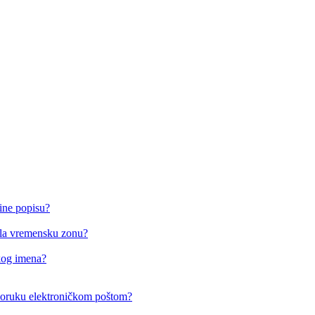
ine popisu?
o/la vremensku zonu?
čkog imena?
i poruku elektroničkom poštom?