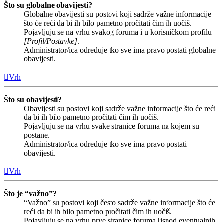
Što su globalne obavijesti?
Globalne obavijesti su postovi koji sadrže važne informacije
što će reći da bi ih bilo pametno pročitati čim ih uočiš.
Pojavljuju se na vrhu svakog foruma i u korisničkom profilu
[Profil/Postavke]
.
Administrator/ica određuje tko sve ima pravo postati globalne
obavijesti.
Vrh
Što su obavijesti?
Obavijesti su postovi koji sadrže važne informacije što će reći
da bi ih bilo pametno pročitati čim ih uočiš.
Pojavljuju se na vrhu svake stranice foruma na kojem su
postane.
Administrator/ica određuje tko sve ima pravo postati
obavijesti.
Vrh
Što je “važno”?
“Važno” su postovi koji često sadrže važne informacije što će
reći da bi ih bilo pametno pročitati čim ih uočiš.
Pojavljuju se na vrhu prve stranice foruma [ispod eventualnih