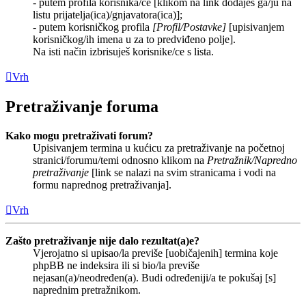
- putem profila korisnika/ce [klikom na link dodaješ ga/ju na
listu prijatelja(ica)/gnjavatora(ica)];
- putem korisničkog profila
[Profil/Postavke]
[upisivanjem
korisničkog/ih imena u za to predviđeno polje].
Na isti način izbrisuješ korisnike/ce s lista.
Vrh
Pretraživanje foruma
Kako mogu pretraživati forum?
Upisivanjem termina u kućicu za pretraživanje na početnoj
stranici/forumu/temi odnosno klikom na
Pretražnik/Napredno
pretraživanje
[link se nalazi na svim stranicama i vodi na
formu naprednog pretraživanja].
Vrh
Zašto pretraživanje nije dalo rezultat(a)e?
Vjerojatno si upisao/la previše [uobičajenih] termina koje
phpBB ne indeksira ili si bio/la previše
nejasan(a)/neodređen(a). Budi određeniji/a te pokušaj [s]
naprednim pretražnikom.