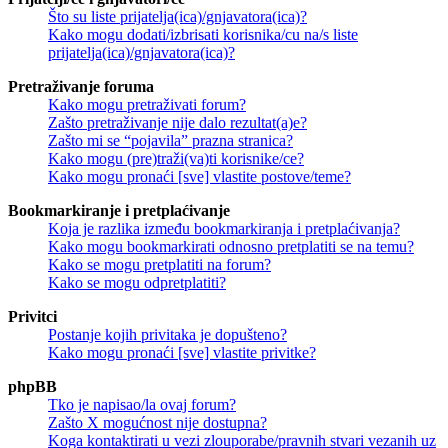
Što su liste prijatelja(ica)/gnjavatora(ica)?
Kako mogu dodati/izbrisati korisnika/cu na/s liste
prijatelja(ica)/gnjavatora(ica)?
Pretraživanje foruma
Kako mogu pretraživati forum?
Zašto pretraživanje nije dalo rezultat(a)e?
Zašto mi se “pojavila” prazna stranica?
Kako mogu (pre)traži(va)ti korisnike/ce?
Kako mogu pronaći [sve] vlastite postove/teme?
Bookmarkiranje i pretplaćivanje
Koja je razlika između bookmarkiranja i pretplaćivanja?
Kako mogu bookmarkirati odnosno pretplatiti se na temu?
Kako se mogu pretplatiti na forum?
Kako se mogu odpretplatiti?
Privitci
Postanje kojih privitaka je dopušteno?
Kako mogu pronaći [sve] vlastite privitke?
phpBB
Tko je napisao/la ovaj forum?
Zašto X mogućnost nije dostupna?
Koga kontaktirati u vezi zlouporabe/pravnih stvari vezanih uz