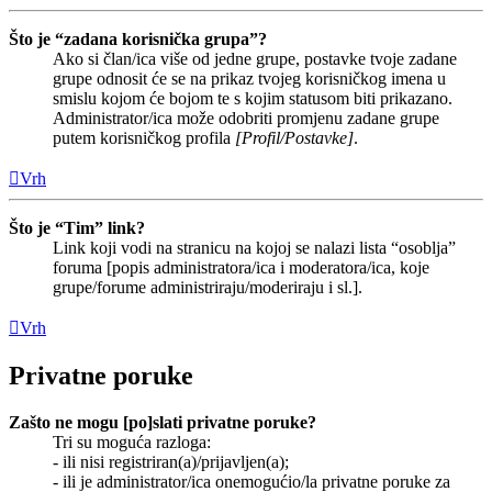
Što je “zadana korisnička grupa”?
Ako si član/ica više od jedne grupe, postavke tvoje zadane
grupe odnosit će se na prikaz tvojeg korisničkog imena u
smislu kojom će bojom te s kojim statusom biti prikazano.
Administrator/ica može odobriti promjenu zadane grupe
putem korisničkog profila
[Profil/Postavke]
.
Vrh
Što je “Tim” link?
Link koji vodi na stranicu na kojoj se nalazi lista “osoblja”
foruma [popis administratora/ica i moderatora/ica, koje
grupe/forume administriraju/moderiraju i sl.].
Vrh
Privatne poruke
Zašto ne mogu [po]slati privatne poruke?
Tri su moguća razloga:
- ili nisi registriran(a)/prijavljen(a);
- ili je administrator/ica onemogućio/la privatne poruke za