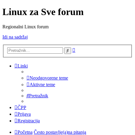
Linux za Sve forum
Regionalni Linux forum
Idi na sadržaj
Napredno
Pretražnik
pretraživanje
Linki
Neodgovorene teme
Aktivne teme
Pretražnik
ČPP
Prijava
Registracija
Početna
Često postavlje(a)na pitanja