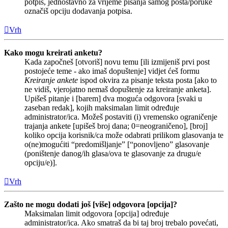
potpis, jednostavno za vrijeme pisanja samog posta/poruke
označiš opciju dodavanja potpisa.
Vrh
Kako mogu kreirati anketu?
Kada započneš [otvoriš] novu temu [ili izmijeniš prvi post
postojeće teme - ako imaš dopuštenje] vidjet ćeš formu
Kreiranje ankete
ispod okvira za pisanje teksta posta [ako to
ne vidiš, vjerojatno nemaš dopuštenje za kreiranje anketa].
Upišeš pitanje i [barem] dva moguća odgovora [svaki u
zaseban redak], kojih maksimalan limit određuje
administrator/ica. Možeš postaviti (i) vremensko ograničenje
trajanja ankete [upišeš broj dana; 0=neograničeno], [broj]
koliko opcija korisnik/ca može odabrati prilikom glasovanja te
o(ne)mogućiti “predomišljanje” [“ponovljeno” glasovanje
(poništenje danog/ih glasa/ova te glasovanje za drugu/e
opciju/e)].
Vrh
Zašto ne mogu dodati još [više] odgovora [opcija]?
Maksimalan limit odgovora [opcija] određuje
administrator/ica. Ako smatraš da bi taj broj trebalo povećati,