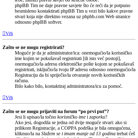
phpBB Tim ne daje pravne savjete što će reći da je potpuno
besmisleno kontaktirati phpBB Tim u vezi bilo kakve pravne
stvari koja nije direktno vezana uz phpbb.com Web stranice
odnosno phpBB softver.
Vrh
Zašto se ne mogu registrirati?
Moguće je da je administrator/ica: onemogućio/la korisničko
ime kojim se pokušavaš registrirati [ili isto već postoji],
onemogućio/la adresu elektroničke pošte kojom se pokušavaš
registrirati, isključio/la tvoju IP adresu odnosno onemogućio/la
Registraciju da bi spriječio/la otvaranje novih korisničkih
računa.
Bilo kako bilo, kontaktiraj administratora/icu za pomoć.
Vrh
Zašto se ne mogu prijaviti na forum “po prvi put”?
Jesi li upisao/la točno
korisničko ime
i
zaporku
?
Ako jesi, dogodila se jedna od dvije moguće stvari: ako si
prilikom Registracije, a COPPA podrška je bila omogućena,
kliknuo/la na
Slažem se i imam manje od 13 godina
trebat ćeš