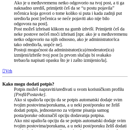
Ako je u međuvremenu netko odgovorio na tvoj post, a ti ga
naknadno urediš, primijetit ćeš da se “u postu pojavila”
rečenica koja govori o tome koliko si puta i kada zadnji put
uredio/la post [rečenica se neće pojaviti ako nije bilo
odgovora na post].
Post možeš izbrisati klikom na gumb
izbriši
. Primijetit ćeš da
neke postove nećeš moći izbrisati [npr. ako je u međuvremenu
netko odgovorio na njih odnosno, ako je administrator/ica
tako odredio/la, uopće ne].
Postoji mogućnost da administrator(ica)/moderator(ica)
izmijeni/izbriše tvoj post [u prvom slučaju bi svakako
trebao/la napisati opasku što je i zašto izmijenio/la].
Vrh
Kako mogu dodati potpis?
Potpis možeš napraviti/uređivati u svom korisničkom profilu
[Profil/Postavke]
.
Ako si upalio/la opciju da se potpis automatski dodaje svim
tvojim postovima/porukama, a u neki post/poruku ne želiš
dodati potpis, jednostavno za vrijeme pisanja samog
posta/poruke odoznačiš opciju dodavanja potpisa.
Ako nisi upalio/la opciju da se potpis automatski dodaje svim
tvojim postovima/porukama, a u neki post/poruku želiš dodati