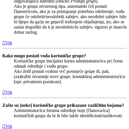
odgovarajuću naredbu [obično
Pristupi grupi
].
Ako je grupa otvorenog tipa, automatski ćeš postati
članom/icom, ako je za pristupanje potrebno odobrenje, vođa
grupe će odobriti/neodobriti zahtjev, ako neodobri zahtjev bilo
bi lijepo da ga/ju ne gnjaviš traženjem objašnjenja, jer, ako se
zaista dogodilo da ti je neodobrio/la zahtjev, sigurno je imao/la
dobar razlog.
Vrh
Kako mogu postati vođa korisničke grupe?
Korisničke grupe inicijalno kreira administrator/ica pri čemu
odmah određuje i vođu grupe.
Ako želiš postati vođom već postojeće grupe ili, pak,
(za)tražiti otvaranje nove grupe, kontaktiraj administratora/icu
[npr. privatnom porukom].
Vrh
Zašto su [neke] korisničke grupe prikazane različitim bojama?
Administrator/ica foruma određuje boje [članova/ica]
korisničkih grupa da bi ih bilo lakše identificirati/razlikovati.
Vrh