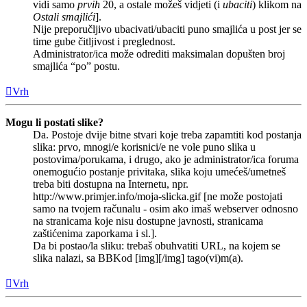
vidi samo
prvih
20, a ostale možeš vidjeti (i
ubaciti
) klikom na
Ostali smajlići
].
Nije preporučljivo ubacivati/ubaciti puno smajlića u post jer se
time gube čitljivost i preglednost.
Administrator/ica može odrediti maksimalan dopušten broj
smajlića “po” postu.
Vrh
Mogu li postati slike?
Da. Postoje dvije bitne stvari koje treba zapamtiti kod postanja
slika: prvo, mnogi/e korisnici/e ne vole puno slika u
postovima/porukama, i drugo, ako je administrator/ica foruma
onemogućio postanje privitaka, slika koju umećeš/umetneš
treba biti dostupna na Internetu, npr.
http://www.primjer.info/moja-slicka.gif [ne može postojati
samo na tvojem računalu - osim ako imaš webserver odnosno
na stranicama koje nisu dostupne javnosti, stranicama
zaštićenima zaporkama i sl.].
Da bi postao/la sliku: trebaš obuhvatiti URL, na kojem se
slika nalazi, sa BBKod [img][/img] tago(vi)m(a).
Vrh