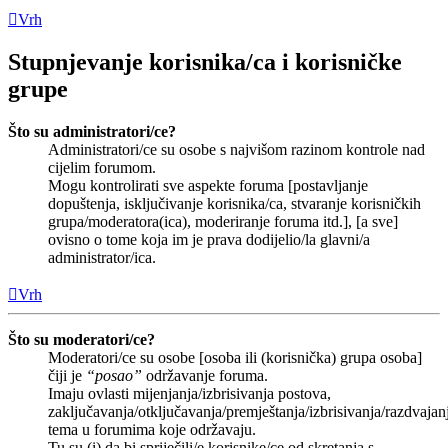
Vrh
Stupnjevanje korisnika/ca i korisničke
grupe
Što su administratori/ce?
Administratori/ce su osobe s najvišom razinom kontrole nad
cijelim forumom.
Mogu kontrolirati sve aspekte foruma [postavljanje
dopuštenja, isključivanje korisnika/ca, stvaranje korisničkih
grupa/moderatora(ica), moderiranje foruma itd.], [a sve]
ovisno o tome koja im je prava dodijelio/la glavni/a
administrator/ica.
Vrh
Što su moderatori/ce?
Moderatori/ce su osobe [osoba ili (korisnička) grupa osoba]
čiji je
“posao”
održavanje foruma.
Imaju ovlasti mijenjanja/izbrisivanja postova,
zaključavanja/otključavanja/premještanja/izbrisivanja/razdvajan
tema u forumima koje održavaju.
Tu su (i) da bi spriječili/e korisnike/ce od skretanja s