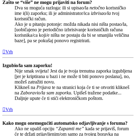
Zašto se “više” ne mogu prijaviti na forum?
Dva su moguća razloga: ili si upisao/la
netočno
korisničko
ime i(li) zaporku; ili je administrator/ica
izbrisao/la
tvoj
korisnički račun.
Ako je u pitanju potonje: možda nikada nisi ništa postao/la,
[uobičajeno je periodično izbrisivanje korisničkih računa
korisnika/ca koji/e ništa ne postaju da bi se smanjila veličina
baze], pa se pokušaj ponovo registrirati.
Vrh
Izgubio/la sam zaporku!
Nije smak svijeta! Jest da je tvoja trenutna zaporka izgubljena
[jer je kriptirana u bazi i ne može ti biti ponovo poslana], no,
možeš zatražiti novu.
Klikneš na
Prijava
te na stranici koja će ti se otvoriti klikneš
na
Zaboravio/la sam zaporku
. Upišeš tražene podatke...
Daljnje upute će ti stići elektroničkom poštom.
Vrh
Kako mogu onemogućiti automatsko odjavljivanje s foruma?
Ako ne upališ opciju
“Zapamti me”
kada se prijaviš, forum
će te držati prijavljenim/om samo za tvojeg boravka na