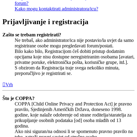
forum?
Kako mogu kontaktirati administratora/icu?
Prijavljivanje i registracija
Zašto se trebam registrirati?
Ne trebaš, ako administrator/ica nije postavio/la uvjet da samo
registrirane osobe mogu pregledavati forum/postati.
Bilo kako bilo, Registracijom ćeš dobiti pristup dodatnim
opcijama koje nisu dostupne neregistriranim osobama [avatari,
privatne poruke, elektronička pošta, korisničke grupe, itd.].
S obzirom da Registracija traje svega nekoliko minuta,
preporučljivo je registrirati se.
Vrh
Što je COPPA?
COPPA [Child Online Privacy and Protection Act] je pravno
pravilo, Sjedinjenih Američkih Država, doneseno 1998.
godine, koje nalaže odobrenje od strane roditelja/staratelja za
prikupljanje osobnih podataka [od] osoba mlađih od 13
godina.
Ako nisi siguran/na odnosi li se spomenuto pravno pravilo na
tebe, zatraži pravni savjet od stručne osobe.