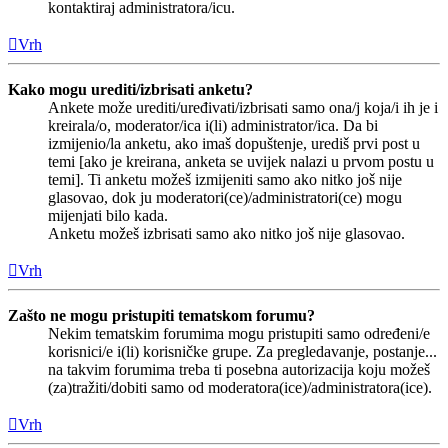
kontaktiraj administratora/icu.
Vrh
Kako mogu urediti/izbrisati anketu?
Ankete može urediti/uređivati/izbrisati samo ona/j koja/i ih je i
kreirala/o, moderator/ica i(li) administrator/ica. Da bi
izmijenio/la anketu, ako imaš dopuštenje, urediš prvi post u
temi [ako je kreirana, anketa se uvijek nalazi u prvom postu u
temi]. Ti anketu možeš izmijeniti samo ako nitko još nije
glasovao, dok ju moderatori(ce)/administratori(ce) mogu
mijenjati bilo kada.
Anketu možeš izbrisati samo ako nitko još nije glasovao.
Vrh
Zašto ne mogu pristupiti tematskom forumu?
Nekim tematskim forumima mogu pristupiti samo određeni/e
korisnici/e i(li) korisničke grupe. Za pregledavanje, postanje...
na takvim forumima treba ti posebna autorizacija koju možeš
(za)tražiti/dobiti samo od moderatora(ice)/administratora(ice).
Vrh