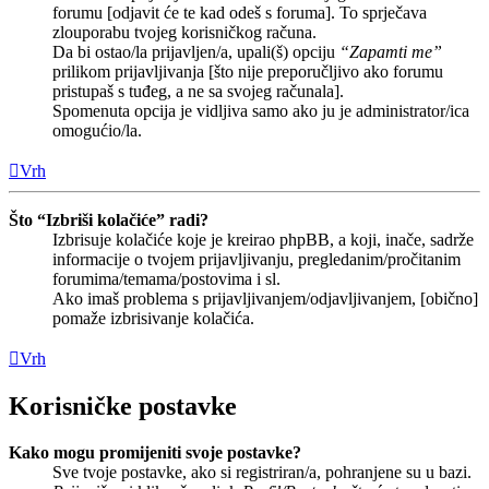
forumu [odjavit će te kad odeš s foruma]. To sprječava
zlouporabu tvojeg korisničkog računa.
Da bi ostao/la prijavljen/a, upali(š) opciju
“Zapamti me”
prilikom prijavljivanja [što nije preporučljivo ako forumu
pristupaš s tuđeg, a ne sa svojeg računala].
Spomenuta opcija je vidljiva samo ako ju je administrator/ica
omogućio/la.
Vrh
Što “Izbriši kolačiće” radi?
Izbrisuje kolačiće koje je kreirao phpBB, a koji, inače, sadrže
informacije o tvojem prijavljivanju, pregledanim/pročitanim
forumima/temama/postovima i sl.
Ako imaš problema s prijavljivanjem/odjavljivanjem, [obično]
pomaže izbrisivanje kolačića.
Vrh
Korisničke postavke
Kako mogu promijeniti svoje postavke?
Sve tvoje postavke, ako si registriran/a, pohranjene su u bazi.