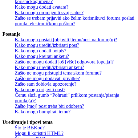
korisničkog imena?
Kako mogu dodati avatara?
Kako mogu promijeniti svoj status?
Zašto se trebam prijaviti ako želim korisniku/ci foruma poslati
poruku elektroničkom poštom?
Postanje
Kako mogu postati [objaviti] temu/post na forum(u)?
Kako mogu urediti/izbrisati post?
Kako mogu dodati potpis?
Kako mogu kreirati anketu?
Zašto ne mogu dodati još [više] odgovora [opcija]?
Kako mogu urediti/izbrisati anketu?
Zašto ne mogu pristupiti tematskom forumu?
Zašto ne mogu dodavati privitke?
Zašto sam dobio/la upozorenje?
Kako mogu prijaviti post?
Čemu služi gumb “Pohrani” prilikom postanja/pisanja
poruke(a)?
Zašto [moj] post treba biti odobren?
Kako mogu bumpirati temu?
Uređivanje i tipovi tema
Što je BBKod?
Mogu li koristiti HTML?