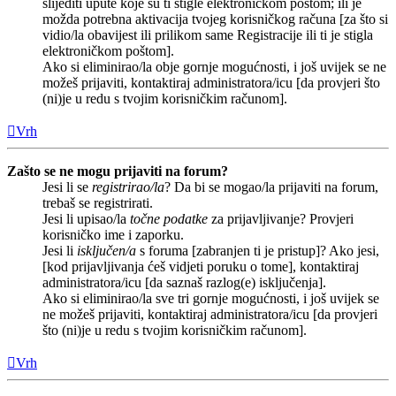
slijediti upute koje su ti stigle elektroničkom poštom; ili je
možda potrebna aktivacija tvojeg korisničkog računa [za što si
vidio/la obavijest ili prilikom same Registracije ili ti je stigla
elektroničkom poštom].
Ako si eliminirao/la obje gornje mogućnosti, i još uvijek se ne
možeš prijaviti, kontaktiraj administratora/icu [da provjeri što
(ni)je u redu s tvojim korisničkim računom].
Vrh
Zašto se ne mogu prijaviti na forum?
Jesi li se
registrirao/la
? Da bi se mogao/la prijaviti na forum,
trebaš se registrirati.
Jesi li upisao/la
točne podatke
za prijavljivanje? Provjeri
korisničko ime i zaporku.
Jesi li
isključen/a
s foruma [zabranjen ti je pristup]? Ako jesi,
[kod prijavljivanja ćeš vidjeti poruku o tome], kontaktiraj
administratora/icu [da saznaš razlog(e) isključenja].
Ako si eliminirao/la sve tri gornje mogućnosti, i još uvijek se
ne možeš prijaviti, kontaktiraj administratora/icu [da provjeri
što (ni)je u redu s tvojim korisničkim računom].
Vrh