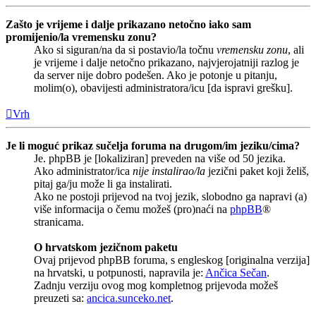
Zašto je vrijeme i dalje prikazano netočno iako sam
promijenio/la vremensku zonu?
Ako si siguran/na da si postavio/la točnu
vremensku zonu
, ali
je vrijeme i dalje netočno prikazano, najvjerojatniji razlog je
da server nije dobro podešen. Ako je potonje u pitanju,
molim(o), obavijesti administratora/icu [da ispravi grešku].
Vrh
Je li moguć prikaz sučelja foruma na drugom/im jeziku/cima?
Je. phpBB je [lokaliziran] preveden na više od 50 jezika.
Ako administrator/ica
nije instalirao/la
jezični paket koji želiš,
pitaj ga/ju može li ga instalirati.
Ako ne postoji prijevod na tvoj jezik, slobodno ga napravi (a)
više informacija o čemu možeš (pro)naći na
phpBB
®
stranicama.
O hrvatskom jezičnom paketu
Ovaj prijevod phpBB foruma, s engleskog [originalna verzija]
na hrvatski, u potpunosti, napravila je:
Ančica Sečan
.
Zadnju verziju ovog mog kompletnog prijevoda možeš
preuzeti sa:
ancica.sunceko.net
.