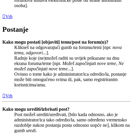
forumova sustava elektroničke pošte od strane anonimnih
osoba].
Vrh
Postanje
Kako mogu postati [objaviti] temu/post na forum(u)?
Klikneš na odgovarajući gumb na forumu/temi [npr.
nova
tema
,
odgovori
...].
Radnje koje (ne)možeš raditi su uvijek prikazane na dnu
ekrana foruma/teme [npr.
Možeš započinjati nove teme
,
Ne
možeš započinjati nove teme
...].
Ovisno o tome kako je administrator/ica odredio/la, postanje
može biti omogućeno svima ili, pak, samo registriranim
korisnicima/ama.
Vrh
Kako mogu urediti/izbrisati post?
Post možeš urediti/uređivati, [bilo kada odnosno, ako je
administrator/ica tako odredio/la, samo određeno vremensko
razdoblje nakon postanja posta odnosno uopće ne], klikom na
gumb
uredi
.