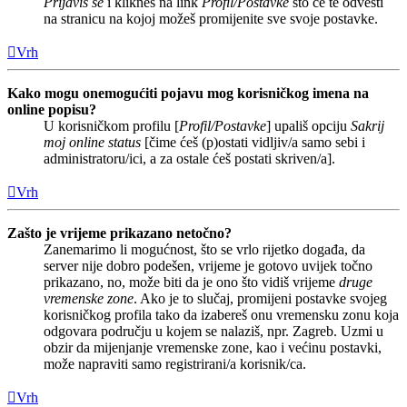
Prijaviš se
i klikneš na link
Profil/Postavke
što će te odvesti
na stranicu na kojoj možeš promijenite sve svoje postavke.
Vrh
Kako mogu onemogućiti pojavu mog korisničkog imena na
online popisu?
U korisničkom profilu [
Profil/Postavke
] upališ opciju
Sakrij
moj online status
[čime ćeš (p)ostati vidljiv/a samo sebi i
administratoru/ici, a za ostale ćeš postati skriven/a].
Vrh
Zašto je vrijeme prikazano netočno?
Zanemarimo li mogućnost, što se vrlo rijetko događa, da
server nije dobro podešen, vrijeme je gotovo uvijek točno
prikazano, no, može biti da je ono što vidiš vrijeme
druge
vremenske zone
. Ako je to slučaj, promijeni postavke svojeg
korisničkog profila tako da izabereš onu vremensku zonu koja
odgovara području u kojem se nalaziš, npr. Zagreb. Uzmi u
obzir da mijenjanje vremenske zone, kao i većinu postavki,
može napraviti samo registrirani/a korisnik/ca.
Vrh