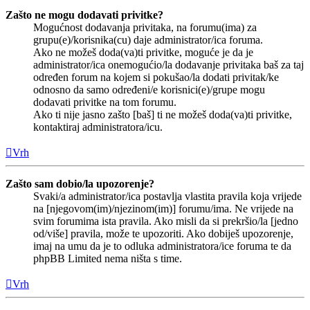
Zašto ne mogu dodavati privitke?
Mogućnost dodavanja privitaka, na forumu(ima) za
grupu(e)/korisnika(cu) daje administrator/ica foruma.
Ako ne možeš doda(va)ti privitke, moguće je da je
administrator/ica onemogućio/la dodavanje privitaka baš za taj
određen forum na kojem si pokušao/la dodati privitak/ke
odnosno da samo određeni/e korisnici(e)/grupe mogu
dodavati privitke na tom forumu.
Ako ti nije jasno zašto [baš] ti ne možeš doda(va)ti privitke,
kontaktiraj administratora/icu.
Vrh
Zašto sam dobio/la upozorenje?
Svaki/a administrator/ica postavlja vlastita pravila koja vrijede
na [njegovom(im)/njezinom(im)] forumu/ima. Ne vrijede na
svim forumima ista pravila. Ako misli da si prekršio/la [jedno
od/više] pravila, može te upozoriti. Ako dobiješ upozorenje,
imaj na umu da je to odluka administratora/ice foruma te da
phpBB Limited nema ništa s time.
Vrh