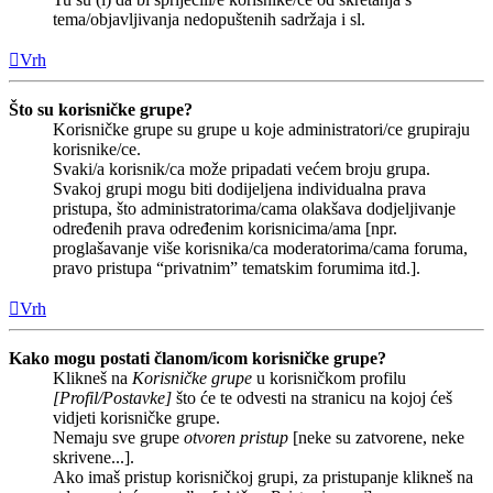
tema/objavljivanja nedopuštenih sadržaja i sl.
Vrh
Što su korisničke grupe?
Korisničke grupe su grupe u koje administratori/ce grupiraju
korisnike/ce.
Svaki/a korisnik/ca može pripadati većem broju grupa.
Svakoj grupi mogu biti dodijeljena individualna prava
pristupa, što administratorima/cama olakšava dodjeljivanje
određenih prava određenim korisnicima/ama [npr.
proglašavanje više korisnika/ca moderatorima/cama foruma,
pravo pristupa “privatnim” tematskim forumima itd.].
Vrh
Kako mogu postati članom/icom korisničke grupe?
Klikneš na
Korisničke grupe
u korisničkom profilu
[Profil/Postavke]
što će te odvesti na stranicu na kojoj ćeš
vidjeti korisničke grupe.
Nemaju sve grupe
otvoren pristup
[neke su zatvorene, neke
skrivene...].
Ako imaš pristup korisničkoj grupi, za pristupanje klikneš na