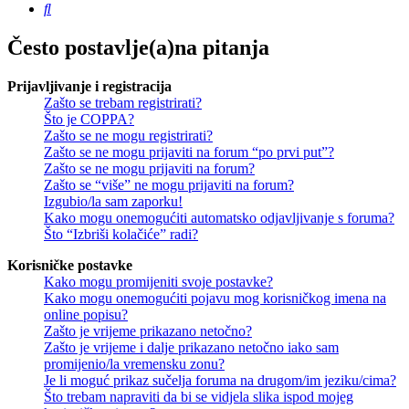
Pretražnik
Često postavlje(a)na pitanja
Prijavljivanje i registracija
Zašto se trebam registrirati?
Što je COPPA?
Zašto se ne mogu registrirati?
Zašto se ne mogu prijaviti na forum “po prvi put”?
Zašto se ne mogu prijaviti na forum?
Zašto se “više” ne mogu prijaviti na forum?
Izgubio/la sam zaporku!
Kako mogu onemogućiti automatsko odjavljivanje s foruma?
Što “Izbriši kolačiće” radi?
Korisničke postavke
Kako mogu promijeniti svoje postavke?
Kako mogu onemogućiti pojavu mog korisničkog imena na
online popisu?
Zašto je vrijeme prikazano netočno?
Zašto je vrijeme i dalje prikazano netočno iako sam
promijenio/la vremensku zonu?
Je li moguć prikaz sučelja foruma na drugom/im jeziku/cima?
Što trebam napraviti da bi se vidjela slika ispod mojeg