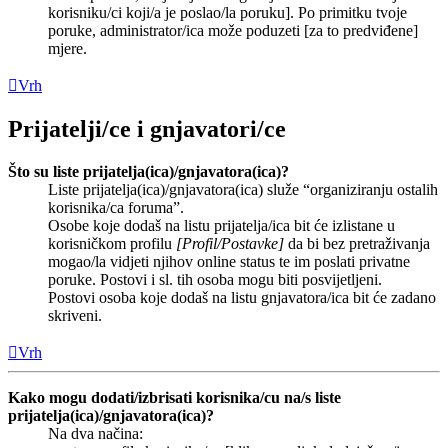
korisniku/ci koji/a je poslao/la poruku]. Po primitku tvoje
poruke, administrator/ica može poduzeti [za to predviđene]
mjere.
Vrh
Prijatelji/ce i gnjavatori/ce
Što su liste prijatelja(ica)/gnjavatora(ica)?
Liste prijatelja(ica)/gnjavatora(ica) služe “organiziranju ostalih
korisnika/ca foruma”.
Osobe koje dodaš na listu prijatelja/ica bit će izlistane u
korisničkom profilu
[Profil/Postavke]
da bi bez pretraživanja
mogao/la vidjeti njihov online status te im poslati privatne
poruke. Postovi i sl. tih osoba mogu biti posvijetljeni.
Postovi osoba koje dodaš na listu gnjavatora/ica bit će zadano
skriveni.
Vrh
Kako mogu dodati/izbrisati korisnika/cu na/s liste
prijatelja(ica)/gnjavatora(ica)?
Na dva načina: