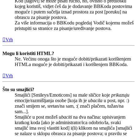
Kod [tagovi] se može pisati ručno, no, ovisno o predlošku
kojeg koristiš, vidjet ćeš da je dodavanje BBKoda postovima
moguće i putem sučelja iznad prostora za post [poruku] na
obrascu za pisanje postova.
Za više informacija o BBKodu pogledaj Vodič kojemu možeš
pristupiti sa stranice za pisanje/uređivanje postova.
Vrh
Mogu li koristiti HTML?
Ne. Većinu onoga što je moguće dobiti/prikazati korištenjem
HTMLa moguće je dobiti/prikazati i korištenjem BBKoda.
Vrh
Što su smajlići?
Smajlići [Smileys/Emoticons] su male sličice koje
prikazuju
emocije/razmišljanja osobe [koja ih je
ubacila
u post, npr. :)
znači smijem se, sretan/na sam, :( znači plačem, tužan/na
sam...].
Smajliće u post možeš
ubaciti
na dva načina: upisivanjem
kratkog koda [ako je administrator/ica odobrio/la, svaki
smajlić ima svoj vlastiti kod] i(li) klikom na smajlića [smajlići
se nalaze u sklopu obrasca za pisanje postova; u pravilu se