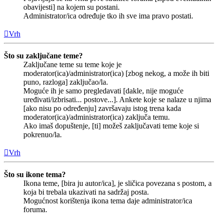
obavijesti] na kojem su postani.
Administrator/ica određuje tko ih sve ima pravo postati.
Vrh
Što su zaključane teme?
Zaključane teme su teme koje je
moderator(ica)/administrator(ica) [zbog nekog, a može ih biti
puno, razloga] zaključao/la.
Moguće ih je samo pregledavati [dakle, nije moguće
uređivati/izbrisati... postove...]. Ankete koje se nalaze u njima
[ako nisu po određenju] završavaju istog trena kada
moderator(ica)/administrator(ica) zaključa temu.
Ako imaš dopuštenje, [ti] možeš zaključavati teme koje si
pokrenuo/la.
Vrh
Što su ikone tema?
Ikona teme, [bira ju autor/ica], je sličica povezana s postom, a
koja bi trebala ukazivati na sadržaj posta.
Mogućnost korištenja ikona tema daje administrator/ica
foruma.