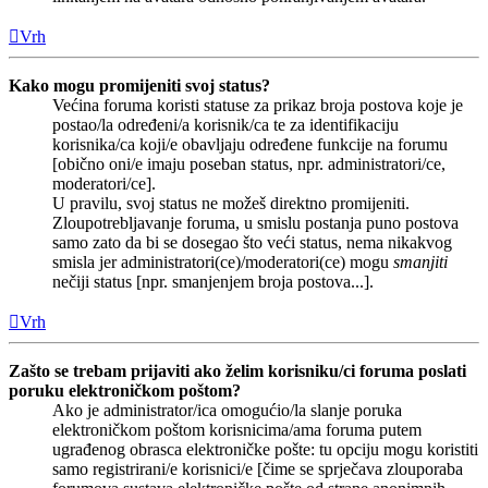
Vrh
Kako mogu promijeniti svoj status?
Većina foruma koristi statuse za prikaz broja postova koje je
postao/la određeni/a korisnik/ca te za identifikaciju
korisnika/ca koji/e obavljaju određene funkcije na forumu
[obično oni/e imaju poseban status, npr. administratori/ce,
moderatori/ce].
U pravilu, svoj status ne možeš direktno promijeniti.
Zloupotrebljavanje foruma, u smislu postanja puno postova
samo zato da bi se dosegao što veći status, nema nikakvog
smisla jer administratori(ce)/moderatori(ce) mogu
smanjiti
nečiji status [npr. smanjenjem broja postova...].
Vrh
Zašto se trebam prijaviti ako želim korisniku/ci foruma poslati
poruku elektroničkom poštom?
Ako je administrator/ica omogućio/la slanje poruka
elektroničkom poštom korisnicima/ama foruma putem
ugrađenog obrasca elektroničke pošte: tu opciju mogu koristiti
samo registrirani/e korisnici/e [čime se sprječava zlouporaba