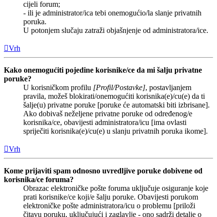
cijeli forum;
- ili je administrator/ica tebi onemogućio/la slanje privatnih
poruka.
U potonjem slučaju zatraži objašnjenje od administratora/ice.
Vrh
Kako onemogućiti pojedine korisnike/ce da mi šalju privatne
poruke?
U korisničkom profilu
[Profil/Postavke]
, postavljanjem
pravila, možeš blokirati/onemogućiti korisnika(e)/cu(e) da ti
šalje(u) privatne poruke [poruke će automatski biti izbrisane].
Ako dobivaš neželjene privatne poruke od određenog/e
korisnika/ce, obavijesti administratora/icu [ima ovlasti
spriječiti korisnika(e)/cu(e) u slanju privatnih poruka ikome].
Vrh
Kome prijaviti spam odnosno uvredljive poruke dobivene od
korisnika/ce foruma?
Obrazac elektroničke pošte foruma uključuje osiguranje koje
prati korisnike/ce koji/e šalju poruke. Obavijesti porukom
elektroničke pošte administratora/icu o problemu [priloži
čitavu poruku, uključujući i zaglavlje - ono sadrži detalje o