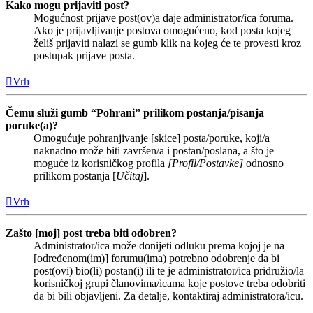
Kako mogu prijaviti post?
Mogućnost prijave post(ov)a daje administrator/ica foruma.
Ako je prijavljivanje postova omogućeno, kod posta kojeg
želiš prijaviti nalazi se gumb klik na kojeg će te provesti kroz
postupak prijave posta.
Vrh
Čemu služi gumb “Pohrani” prilikom postanja/pisanja
poruke(a)?
Omogućuje pohranjivanje [skice] posta/poruke, koji/a
naknadno može biti završen/a i postan/poslana, a što je
moguće iz korisničkog profila
[Profil/Postavke]
odnosno
prilikom postanja [
Učitaj
].
Vrh
Zašto [moj] post treba biti odobren?
Administrator/ica može donijeti odluku prema kojoj je na
[određenom(im)] forumu(ima) potrebno odobrenje da bi
post(ovi) bio(li) postan(i) ili te je administrator/ica pridružio/la
korisničkoj grupi članovima/icama koje postove treba odobriti
da bi bili objavljeni. Za detalje, kontaktiraj administratora/icu.