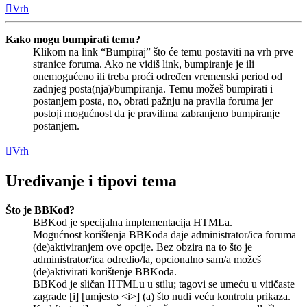
Vrh
Kako mogu bumpirati temu?
Klikom na link “Bumpiraj” što će temu postaviti na vrh prve
stranice foruma. Ako ne vidiš link, bumpiranje je ili
onemogućeno ili treba proći određen vremenski period od
zadnjeg posta(nja)/bumpiranja. Temu možeš bumpirati i
postanjem posta, no, obrati pažnju na pravila foruma jer
postoji mogućnost da je pravilima zabranjeno bumpiranje
postanjem.
Vrh
Uređivanje i tipovi tema
Što je BBKod?
BBKod je specijalna implementacija HTMLa.
Mogućnost korištenja BBKoda daje administrator/ica foruma
(de)aktiviranjem ove opcije. Bez obzira na to što je
administrator/ica odredio/la, opcionalno sam/a možeš
(de)aktivirati korištenje BBKoda.
BBKod je sličan HTMLu u stilu; tagovi se umeću u vitičaste
zagrade [i] [umjesto <i>] (a) što nudi veću kontrolu prikaza.