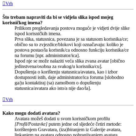
Vrh
Što trebam napraviti da bi se vidjela slika ispod mojeg
korisničkog imena?
Prilikom pregledavanja postova moguće je vidjeti dvije slike
ispod korisničkih imena.
Prva slika, statusnica, povezana je sa statusom korisnika/ce;
obično su to zvjezdice/blokovi koji označavaju: koliko je
postova postao/la korisnik/ca odnosno funkciju korisnika/ce
na forumu [npr. administrator/ica].
Ispod nje se može nalaziti veća slika zvana avatar [obično
jedinstvena/osobna za svakog/u korisnika/cu].
Dopuštenja o korištenju statusnica/avatara, kao i izbor
dostupnosti istih, daje administrator/ica foruma [slobodno
ga/ju kontaktiraj (sa) zamolbom o dopuštenju
statusnica/avatara ako isto/a nije dao/la].
Vrh
Kako mogu dodati avatara?
Avatara možeš dodati u svom korisničkom profilu
[Profil/Postavke]
putem jedne od sljedeće četiri metode:
korištenjem Gravatara, (iza)biranjem iz Galerije avatara,
linkanjem na avatara odnosno pohranjivanjem avatara.