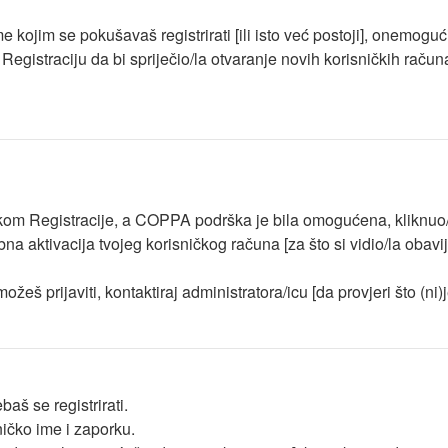
e kojim se pokušavaš registrirati [ili isto već postoji], onemog
 Registraciju da bi spriječio/la otvaranje novih korisničkih račun
ilikom Registracije, a COPPA podrška je bila omogućena, kliknuo
na aktivacija tvojeg korisničkog računa [za što si vidio/la obavijes
ožeš prijaviti, kontaktiraj administratora/icu [da provjeri što (ni
baš se registrirati.
ničko ime i zaporku.