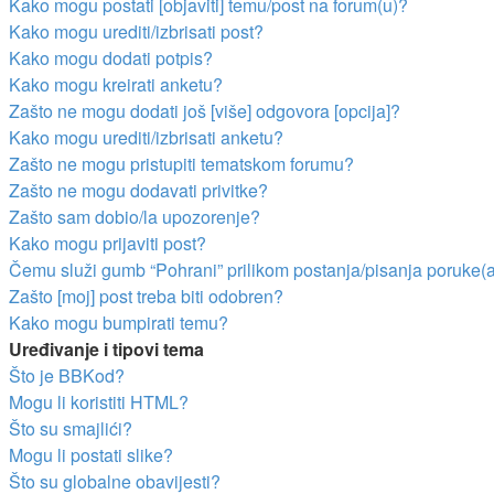
Kako mogu postati [objaviti] temu/post na forum(u)?
Kako mogu urediti/izbrisati post?
Kako mogu dodati potpis?
Kako mogu kreirati anketu?
Zašto ne mogu dodati još [više] odgovora [opcija]?
Kako mogu urediti/izbrisati anketu?
Zašto ne mogu pristupiti tematskom forumu?
Zašto ne mogu dodavati privitke?
Zašto sam dobio/la upozorenje?
Kako mogu prijaviti post?
Čemu služi gumb “Pohrani” prilikom postanja/pisanja poruke(
Zašto [moj] post treba biti odobren?
Kako mogu bumpirati temu?
Uređivanje i tipovi tema
Što je BBKod?
Mogu li koristiti HTML?
Što su smajlići?
Mogu li postati slike?
Što su globalne obavijesti?