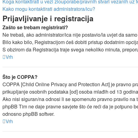
Koga kontaktirati u vezi zlouporabe/pravnih stvari vezanih uz 
Kako mogu kontaktirati administratora/icu?
Prijavljivanje i registracija
Zašto se trebam registrirati?
Ne trebaš, ako administrator/ica nije postavio/la uvjet da sam
Bilo kako bilo, Registracijom ćeš dobiti pristup dodatnim opcij
S obzirom da Registracija traje svega nekoliko minuta, preporučl
Vrh
Što je COPPA?
COPPA [Child Online Privacy and Protection Act] je pravno pra
prikupljanje osobnih podataka [od] osoba mlađih od 13 godina
Ako nisi siguran/na odnosi li se spomenuto pravno pravilo na t
phpBB Tim ne daje pravne savjete što će reći da je potpuno b
odnosno phpBB softver.
Vrh