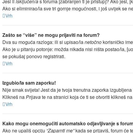
Jesi li
isključen/a
s foruma [zabranjen ti je pristup]? Ako jesi, [
Ako si eliminirao/la sve tri gornje mogućnosti, i još uvijek se ne
Vrh
Zašto se “više” ne mogu prijaviti na forum?
Dva su moguća razloga: ili si upisao/la
netočno
korisničko ime i
Ako je u pitanju potonje: možda nikada nisi ništa postao/la, [uo
se pokušaj ponovo registrirati.
Vrh
Izgubio/la sam zaporku!
Nije smak svijeta! Jest da je tvoja trenutna zaporka izgubljena [
Klikneš na
Prijava
te na stranici koja će ti se otvoriti klikneš n
Vrh
Kako mogu onemogućiti automatsko odjavljivanje s foru
Ako ne upališ opciju
“Zapamti me”
kada se prijaviš, forum će t