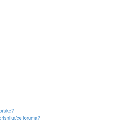
poruke?
orisnika/ce foruma?