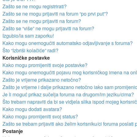
Zašto se ne mogu registrirati?
Zašto se ne mogu prijaviti na forum “po prvi put”?
Zašto se ne mogu prijaviti na forum?
Zašto se “više” ne mogu prijaviti na forum?
Izgubio/la sam zaporku!
Kako mogu onemogućiti automatsko odjavljivanje s foruma?
Što “Izbriši kolačiće” radi?
Korisničke postavke
Kako mogu promijeniti svoje postavke?
Kako mogu onemogućiti pojavu mog korisničkog imena na onl
Zašto je vrijeme prikazano netočno?
Zašto je vrijeme i dalje prikazano netočno iako sam promijen
Je li moguć prikaz sučelja foruma na drugom/im jeziku/cima?
Što trebam napraviti da bi se vidjela slika ispod mojeg korisn
Kako mogu dodati avatara?
Kako mogu promijeniti svoj status?
Zašto se trebam prijaviti ako želim korisniku/ci foruma poslat
Postanje