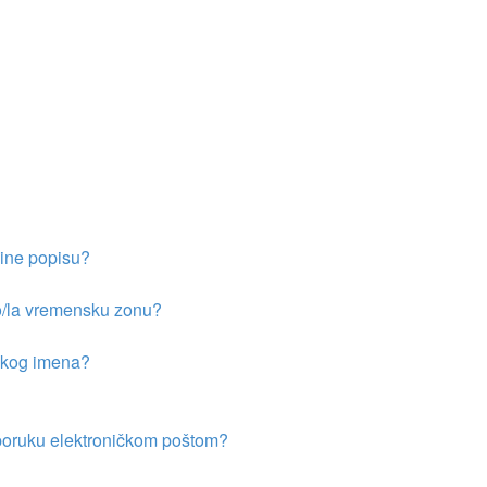
ine popisu?
io/la vremensku zonu?
ičkog imena?
i poruku elektroničkom poštom?