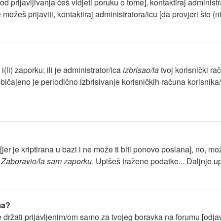
kod prijavljivanja ćeš vidjeti poruku o tome], kontaktiraj administ
 možeš prijaviti, kontaktiraj administratora/icu [da provjeri što (
(li) zaporku; ili je administrator/ica
izbrisao/la
tvoj korisnički ra
bičajeno je periodično izbrisivanje korisničkih računa korisnika/
jer je kriptirana u bazi i ne može ti biti ponovo poslana], no, mo
a
Zaboravio/la sam zaporku
. Upišeš tražene podatke... Daljnje up
ma?
e držati prijavljenim/om samo za tvojeg boravka na forumu [odja