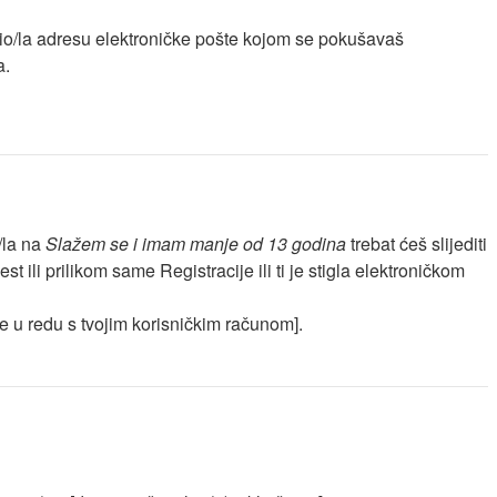
ućio/la adresu elektroničke pošte kojom se pokušavaš
a.
/la na
Slažem se i imam manje od 13 godina
trebat ćeš slijediti
t ili prilikom same Registracije ili ti je stigla elektroničkom
)je u redu s tvojim korisničkim računom].