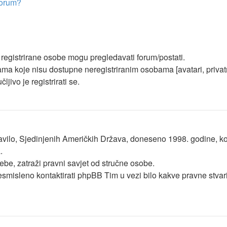
forum?
o registrirane osobe mogu pregledavati forum/postati.
ama koje nisu dostupne neregistriranim osobama [avatari, privatn
jivo je registrirati se.
vilo, Sjedinjenih Američkih Država, doneseno 1998. godine, koje
.
ebe, zatraži pravni savjet od stručne osobe.
esmisleno kontaktirati phpBB Tim u vezi bilo kakve pravne stva