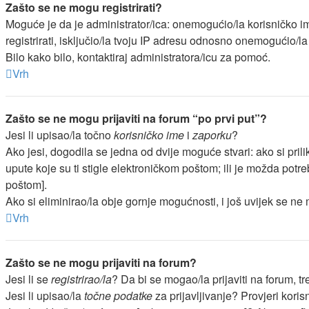
Zašto se ne mogu registrirati?
Moguće je da je administrator/ica: onemogućio/la korisničko im
registrirati, isključio/la tvoju IP adresu odnosno onemogućio/la
Bilo kako bilo, kontaktiraj administratora/icu za pomoć.
Vrh
Zašto se ne mogu prijaviti na forum “po prvi put”?
Jesi li upisao/la točno
korisničko ime
i
zaporku
?
Ako jesi, dogodila se jedna od dvije moguće stvari: ako si pr
upute koje su ti stigle elektroničkom poštom; ili je možda potreb
poštom].
Ako si eliminirao/la obje gornje mogućnosti, i još uvijek se ne m
Vrh
Zašto se ne mogu prijaviti na forum?
Jesi li se
registrirao/la
? Da bi se mogao/la prijaviti na forum, tre
Jesi li upisao/la
točne podatke
za prijavljivanje? Provjeri koris