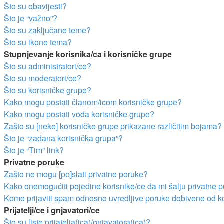
Što su obavijesti?
Što je “važno”?
Što su zaključane teme?
Što su ikone tema?
Stupnjevanje korisnika/ca i korisničke grupe
Što su administratori/ce?
Što su moderatori/ce?
Što su korisničke grupe?
Kako mogu postati članom/icom korisničke grupe?
Kako mogu postati vođa korisničke grupe?
Zašto su [neke] korisničke grupe prikazane različitim bojama?
Što je “zadana korisnička grupa”?
Što je “Tim” link?
Privatne poruke
Zašto ne mogu [po]slati privatne poruke?
Kako onemogućiti pojedine korisnike/ce da mi šalju privatne 
Kome prijaviti spam odnosno uvredljive poruke dobivene od k
Prijatelji/ce i gnjavatori/ce
Što su liste prijatelja(ica)/gnjavatora(ica)?