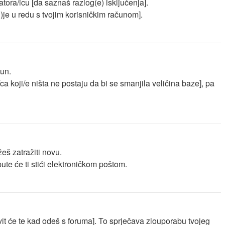
ratora/icu [da saznaš razlog(e) isključenja].
ni)je u redu s tvojim korisničkim računom].
čun.
ca koji/e ništa ne postaju da bi se smanjila veličina baze], pa
žeš zatražiti novu.
ute će ti stići elektroničkom poštom.
vit će te kad odeš s foruma]. To sprječava zlouporabu tvojeg