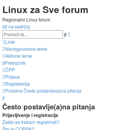
Linux za Sve forum
Regionalni Linux forum
Idi na sadržaj
Napredno
Pretražnik
pretraživanje
Linki
Neodgovorene teme
Aktivne teme
Pretražnik
ČPP
Prijava
Registracija
Početna
Često postavlje(a)na pitanja
Pretražnik
Često postavlje(a)na pitanja
Prijavljivanje i registracija
Zašto se trebam registrirati?
Što je COPPA?