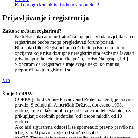
Kako mogu kontaktirati administratora/icu?
Prijavljivanje i registracija
Zašto se trebam registrirati?
Ne trebaš, ako administrator/ica nije postavio/la uvjet da samo
registrirane osobe mogu pregledavati forum/postati.
Bilo kako bilo, Registracijom ćeš dobiti pristup dodatnim
opcijama koje nisu dostupne neregistriranim osobama [avatari,
privatne poruke, elektronička pošta, korisničke grupe, itd.].
S obzirom da Registracija traje svega nekoliko minuta,
preporučljivo je registrirati se.
Vrh
Što je COPPA?
COPPA [Child Online Privacy and Protection Act] je pravno
pravilo, Sjedinjenih Američkih Država, doneseno 1998.
godine, koje nalaže odobrenje od strane roditelja/staratelja za
prikupljanje osobnih podataka [od] osoba mlađih od 13
godina.
Ako nisi siguran/na odnosi li se spomenuto pravno pravilo na
tebe, zatraži pravni savjet od stručne osobe.