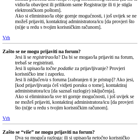
vidio/la obavijest ili prilikom same Registracije ili ti je stigla
elektroničkom poštom].
Ako si eliminirao/la obje gornje mogućnosti, i još uvijek se ne
možeš prijaviti, kontaktiraj administratora/icu [da provjeri što
(ni)je u redu s tvojim korisničkim računom].
Vrh
Zašto se ne mogu prijaviti na forum?
Jesi li se
registrirao/la
? Da bi se mogao/la prijaviti na forum,
trebaš se registrirati.
Jesi li upisao/la
točne podatke
za prijavljivanje? Provjeri
korisničko ime i zaporku.
Jesi li
isključen/a
s foruma [zabranjen ti je pristup]? Ako jesi,
[kod prijavljivanja ćeš vidjeti poruku o tome], kontaktiraj
administratora/icu [da saznaš razlog(e) isključenja].
Ako si eliminirao/la sve tri gornje mogućnosti, i još uvijek se
ne možeš prijaviti, kontaktiraj administratora/icu [da provjeri
što (ni)je u redu s tvojim korisničkim računom].
Vrh
Zašto se “više” ne mogu prijaviti na forum?
Dva su moguća razloga: ili si upisao/la
netočno
korisničko