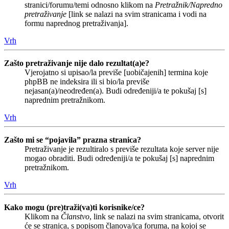
stranici/forumu/temi odnosno klikom na
Pretražnik/Napredno
pretraživanje
[link se nalazi na svim stranicama i vodi na
formu naprednog pretraživanja].
Vrh
Zašto pretraživanje nije dalo rezultat(a)e?
Vjerojatno si upisao/la previše [uobičajenih] termina koje
phpBB ne indeksira ili si bio/la previše
nejasan(a)/neodređen(a). Budi određeniji/a te pokušaj [s]
naprednim pretražnikom.
Vrh
Zašto mi se “pojavila” prazna stranica?
Pretraživanje je rezultiralo s previše rezultata koje server nije
mogao obraditi. Budi određeniji/a te pokušaj [s] naprednim
pretražnikom.
Vrh
Kako mogu (pre)traži(va)ti korisnike/ce?
Klikom na
Članstvo
, link se nalazi na svim stranicama, otvorit
će se stranica, s popisom članova/ica foruma, na kojoj se