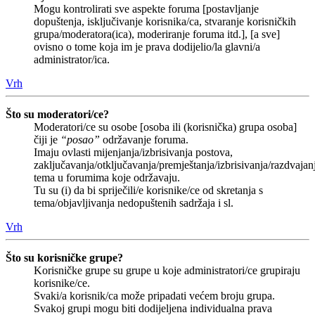
Mogu kontrolirati sve aspekte foruma [postavljanje
dopuštenja, isključivanje korisnika/ca, stvaranje korisničkih
grupa/moderatora(ica), moderiranje foruma itd.], [a sve]
ovisno o tome koja im je prava dodijelio/la glavni/a
administrator/ica.
Vrh
Što su moderatori/ce?
Moderatori/ce su osobe [osoba ili (korisnička) grupa osoba]
čiji je
“posao”
održavanje foruma.
Imaju ovlasti mijenjanja/izbrisivanja postova,
zaključavanja/otključavanja/premještanja/izbrisivanja/razdvajan
tema u forumima koje održavaju.
Tu su (i) da bi spriječili/e korisnike/ce od skretanja s
tema/objavljivanja nedopuštenih sadržaja i sl.
Vrh
Što su korisničke grupe?
Korisničke grupe su grupe u koje administratori/ce grupiraju
korisnike/ce.
Svaki/a korisnik/ca može pripadati većem broju grupa.
Svakoj grupi mogu biti dodijeljena individualna prava