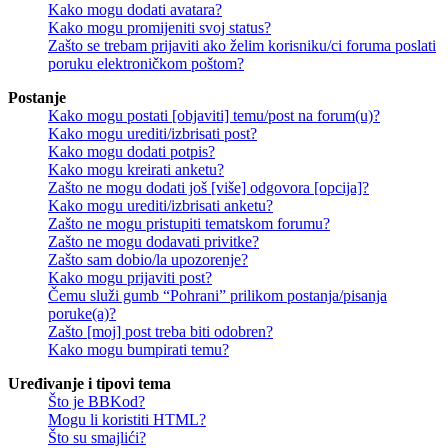
Kako mogu dodati avatara?
Kako mogu promijeniti svoj status?
Zašto se trebam prijaviti ako želim korisniku/ci foruma poslati
poruku elektroničkom poštom?
Postanje
Kako mogu postati [objaviti] temu/post na forum(u)?
Kako mogu urediti/izbrisati post?
Kako mogu dodati potpis?
Kako mogu kreirati anketu?
Zašto ne mogu dodati još [više] odgovora [opcija]?
Kako mogu urediti/izbrisati anketu?
Zašto ne mogu pristupiti tematskom forumu?
Zašto ne mogu dodavati privitke?
Zašto sam dobio/la upozorenje?
Kako mogu prijaviti post?
Čemu služi gumb “Pohrani” prilikom postanja/pisanja
poruke(a)?
Zašto [moj] post treba biti odobren?
Kako mogu bumpirati temu?
Uređivanje i tipovi tema
Što je BBKod?
Mogu li koristiti HTML?
Što su smajlići?