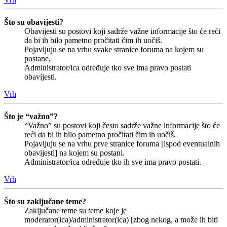
Što su obavijesti?
Obavijesti su postovi koji sadrže važne informacije što će reći
da bi ih bilo pametno pročitati čim ih uočiš.
Pojavljuju se na vrhu svake stranice foruma na kojem su
postane.
Administrator/ica određuje tko sve ima pravo postati
obavijesti.
Vrh
Što je “važno”?
“Važno” su postovi koji često sadrže važne informacije što će
reći da bi ih bilo pametno pročitati čim ih uočiš.
Pojavljuju se na vrhu prve stranice foruma [ispod eventualnih
obavijesti] na kojem su postani.
Administrator/ica određuje tko ih sve ima pravo postati.
Vrh
Što su zaključane teme?
Zaključane teme su teme koje je
moderator(ica)/administrator(ica) [zbog nekog, a može ih biti