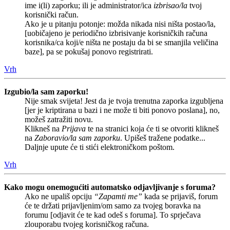
ime i(li) zaporku; ili je administrator/ica
izbrisao/la
tvoj
korisnički račun.
Ako je u pitanju potonje: možda nikada nisi ništa postao/la,
[uobičajeno je periodično izbrisivanje korisničkih računa
korisnika/ca koji/e ništa ne postaju da bi se smanjila veličina
baze], pa se pokušaj ponovo registrirati.
Vrh
Izgubio/la sam zaporku!
Nije smak svijeta! Jest da je tvoja trenutna zaporka izgubljena
[jer je kriptirana u bazi i ne može ti biti ponovo poslana], no,
možeš zatražiti novu.
Klikneš na
Prijava
te na stranici koja će ti se otvoriti klikneš
na
Zaboravio/la sam zaporku
. Upišeš tražene podatke...
Daljnje upute će ti stići elektroničkom poštom.
Vrh
Kako mogu onemogućiti automatsko odjavljivanje s foruma?
Ako ne upališ opciju
“Zapamti me”
kada se prijaviš, forum
će te držati prijavljenim/om samo za tvojeg boravka na
forumu [odjavit će te kad odeš s foruma]. To sprječava
zlouporabu tvojeg korisničkog računa.