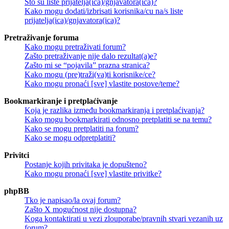
Što su liste prijatelja(ica)/gnjavatora(ica)?
Kako mogu dodati/izbrisati korisnika/cu na/s liste
prijatelja(ica)/gnjavatora(ica)?
Pretraživanje foruma
Kako mogu pretraživati forum?
Zašto pretraživanje nije dalo rezultat(a)e?
Zašto mi se “pojavila” prazna stranica?
Kako mogu (pre)traži(va)ti korisnike/ce?
Kako mogu pronaći [sve] vlastite postove/teme?
Bookmarkiranje i pretplaćivanje
Koja je razlika između bookmarkiranja i pretplaćivanja?
Kako mogu bookmarkirati odnosno pretplatiti se na temu?
Kako se mogu pretplatiti na forum?
Kako se mogu odpretplatiti?
Privitci
Postanje kojih privitaka je dopušteno?
Kako mogu pronaći [sve] vlastite privitke?
phpBB
Tko je napisao/la ovaj forum?
Zašto X mogućnost nije dostupna?
Koga kontaktirati u vezi zlouporabe/pravnih stvari vezanih uz
forum?