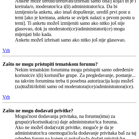
Ankete može urediti/uređivati/izbrisati samo ona/j koja/i ih je i
kreirala/o, moderator/ica i(li) administrator/ica. Da bi
izmijenio/la anketu, ako imaš dopuštenje, urediš prvi post u
temi [ako je kreirana, anketa se uvijek nalazi u prvom postu u
temi]. Ti anketu možeš izmijeniti samo ako nitko još nije
glasovao, dok ju moderatori(ce)/administratori(ce) mogu
mijenjati bilo kada.
Anketu možeš izbrisati samo ako nitko još nije glasovao.
Vrh
Zašto ne mogu pristupiti tematskom forumu?
Nekim tematskim forumima mogu pristupiti samo određeni/e
korisnici/e i(li) korisničke grupe. Za pregledavanje, postanje...
na takvim forumima treba ti posebna autorizacija koju možeš
(za)tražiti/dobiti samo od moderatora(ice)/administratora(ice).
Vrh
Zašto ne mogu dodavati privitke?
Mogućnost dodavanja privitaka, na forumu(ima) za
grupu(e)/korisnika(cu) daje administrator/ica foruma.
Ako ne možeš doda(va)ti privitke, moguće je da je
administrator/ica onemogućio/la dodavanje privitaka baš za taj
određen forum na kojem si pokušao/la dodati privitak/ke