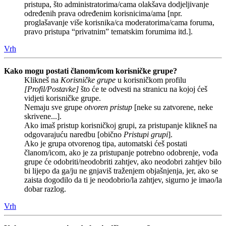
pristupa, što administratorima/cama olakšava dodjeljivanje
određenih prava određenim korisnicima/ama [npr.
proglašavanje više korisnika/ca moderatorima/cama foruma,
pravo pristupa “privatnim” tematskim forumima itd.].
Vrh
Kako mogu postati članom/icom korisničke grupe?
Klikneš na
Korisničke grupe
u korisničkom profilu
[Profil/Postavke]
što će te odvesti na stranicu na kojoj ćeš
vidjeti korisničke grupe.
Nemaju sve grupe
otvoren pristup
[neke su zatvorene, neke
skrivene...].
Ako imaš pristup korisničkoj grupi, za pristupanje klikneš na
odgovarajuću naredbu [obično
Pristupi grupi
].
Ako je grupa otvorenog tipa, automatski ćeš postati
članom/icom, ako je za pristupanje potrebno odobrenje, vođa
grupe će odobriti/neodobriti zahtjev, ako neodobri zahtjev bilo
bi lijepo da ga/ju ne gnjaviš traženjem objašnjenja, jer, ako se
zaista dogodilo da ti je neodobrio/la zahtjev, sigurno je imao/la
dobar razlog.
Vrh