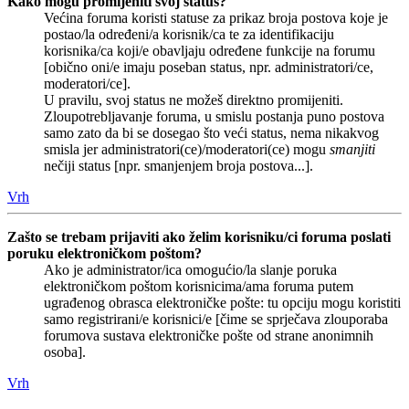
Kako mogu promijeniti svoj status?
Većina foruma koristi statuse za prikaz broja postova koje je
postao/la određeni/a korisnik/ca te za identifikaciju
korisnika/ca koji/e obavljaju određene funkcije na forumu
[obično oni/e imaju poseban status, npr. administratori/ce,
moderatori/ce].
U pravilu, svoj status ne možeš direktno promijeniti.
Zloupotrebljavanje foruma, u smislu postanja puno postova
samo zato da bi se dosegao što veći status, nema nikakvog
smisla jer administratori(ce)/moderatori(ce) mogu
smanjiti
nečiji status [npr. smanjenjem broja postova...].
Vrh
Zašto se trebam prijaviti ako želim korisniku/ci foruma poslati
poruku elektroničkom poštom?
Ako je administrator/ica omogućio/la slanje poruka
elektroničkom poštom korisnicima/ama foruma putem
ugrađenog obrasca elektroničke pošte: tu opciju mogu koristiti
samo registrirani/e korisnici/e [čime se sprječava zlouporaba
forumova sustava elektroničke pošte od strane anonimnih
osoba].
Vrh