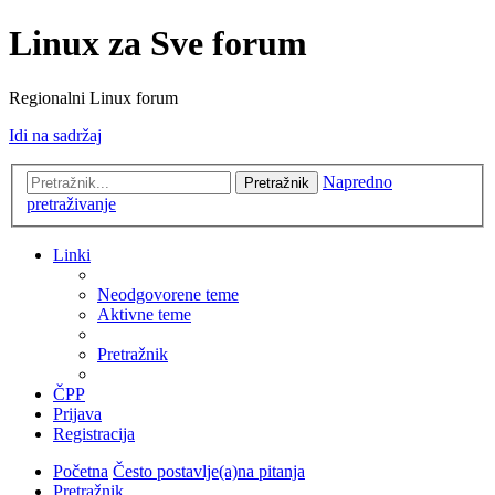
Linux za Sve forum
Regionalni Linux forum
Idi na sadržaj
Napredno
Pretražnik
pretraživanje
Linki
Neodgovorene teme
Aktivne teme
Pretražnik
ČPP
Prijava
Registracija
Početna
Često postavlje(a)na pitanja
Pretražnik