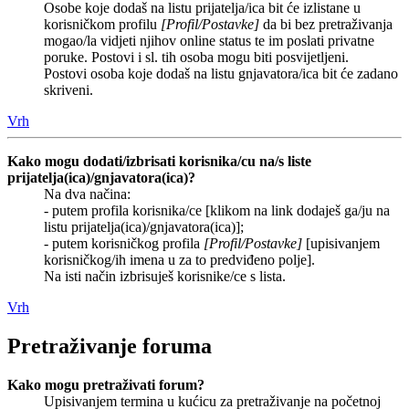
Osobe koje dodaš na listu prijatelja/ica bit će izlistane u
korisničkom profilu
[Profil/Postavke]
da bi bez pretraživanja
mogao/la vidjeti njihov online status te im poslati privatne
poruke. Postovi i sl. tih osoba mogu biti posvijetljeni.
Postovi osoba koje dodaš na listu gnjavatora/ica bit će zadano
skriveni.
Vrh
Kako mogu dodati/izbrisati korisnika/cu na/s liste
prijatelja(ica)/gnjavatora(ica)?
Na dva načina:
- putem profila korisnika/ce [klikom na link dodaješ ga/ju na
listu prijatelja(ica)/gnjavatora(ica)];
- putem korisničkog profila
[Profil/Postavke]
[upisivanjem
korisničkog/ih imena u za to predviđeno polje].
Na isti način izbrisuješ korisnike/ce s lista.
Vrh
Pretraživanje foruma
Kako mogu pretraživati forum?
Upisivanjem termina u kućicu za pretraživanje na početnoj