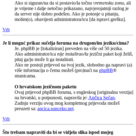
Ako si siguran/na da si postavio/la točnu
vremensku zonu
, ali
je vrijeme i dalje netočno prikazano, najvjerojatniji razlog je
da server nije dobro podešen. Ako je potonje u pitanju,
molim(o), obavijesti administratora/icu [da ispravi grešku].
Vrh
Je li moguć prikaz sučelja foruma na drugom/im jeziku/cima?
Je. phpBB je [lokaliziran] preveden na više od 50 jezika.
Ako administrator/ica
nije instalirao/la
jezični paket koji želiš,
pitaj ga/ju može li ga instalirati.
Ako ne postoji prijevod na tvoj jezik, slobodno ga napravi (a)
više informacija o čemu možeš (pro)naći na
phpBB
®
stranicama.
O hrvatskom jezičnom paketu
Ovaj prijevod phpBB foruma, s engleskog [originalna verzija]
na hrvatski, u potpunosti, napravila je:
Ančica Sečan
.
Zadnju verziju ovog mog kompletnog prijevoda možeš
preuzeti sa:
ancica.sunceko.net
.
Vrh
Što trebam napraviti da bi se vidjela slika ispod mojeg