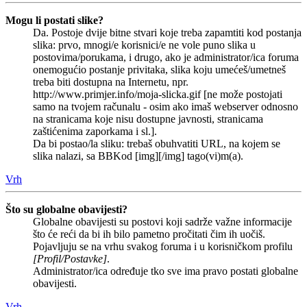
Mogu li postati slike?
Da. Postoje dvije bitne stvari koje treba zapamtiti kod postanja
slika: prvo, mnogi/e korisnici/e ne vole puno slika u
postovima/porukama, i drugo, ako je administrator/ica foruma
onemogućio postanje privitaka, slika koju umećeš/umetneš
treba biti dostupna na Internetu, npr.
http://www.primjer.info/moja-slicka.gif [ne može postojati
samo na tvojem računalu - osim ako imaš webserver odnosno
na stranicama koje nisu dostupne javnosti, stranicama
zaštićenima zaporkama i sl.].
Da bi postao/la sliku: trebaš obuhvatiti URL, na kojem se
slika nalazi, sa BBKod [img][/img] tago(vi)m(a).
Vrh
Što su globalne obavijesti?
Globalne obavijesti su postovi koji sadrže važne informacije
što će reći da bi ih bilo pametno pročitati čim ih uočiš.
Pojavljuju se na vrhu svakog foruma i u korisničkom profilu
[Profil/Postavke]
.
Administrator/ica određuje tko sve ima pravo postati globalne
obavijesti.
Vrh