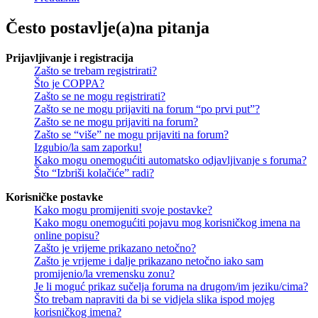
Često postavlje(a)na pitanja
Prijavljivanje i registracija
Zašto se trebam registrirati?
Što je COPPA?
Zašto se ne mogu registrirati?
Zašto se ne mogu prijaviti na forum “po prvi put”?
Zašto se ne mogu prijaviti na forum?
Zašto se “više” ne mogu prijaviti na forum?
Izgubio/la sam zaporku!
Kako mogu onemogućiti automatsko odjavljivanje s foruma?
Što “Izbriši kolačiće” radi?
Korisničke postavke
Kako mogu promijeniti svoje postavke?
Kako mogu onemogućiti pojavu mog korisničkog imena na
online popisu?
Zašto je vrijeme prikazano netočno?
Zašto je vrijeme i dalje prikazano netočno iako sam
promijenio/la vremensku zonu?
Je li moguć prikaz sučelja foruma na drugom/im jeziku/cima?
Što trebam napraviti da bi se vidjela slika ispod mojeg
korisničkog imena?