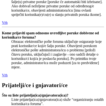
šalje(u) privatne poruke [poruke će automatski biti izbrisane].
Ako dobivaš neželjene privatne poruke od određenog/e
korisnika/ce, obavijesti administratora/icu [ima ovlasti
spriječiti korisnika(e)/cu(e) u slanju privatnih poruka ikome].
Vrh
Kome prijaviti spam odnosno uvredljive poruke dobivene od
korisnika/ce foruma?
Obrazac elektroničke pošte foruma uključuje osiguranje koje
prati korisnike/ce koji/e šalju poruke. Obavijesti porukom
elektroničke pošte administratora/icu o problemu [priloži
čitavu poruku, uključujući i zaglavlje - ono sadrži detalje o
korisniku/ci koji/a je poslao/la poruku]. Po primitku tvoje
poruke, administrator/ica može poduzeti [za to predviđene]
mjere.
Vrh
Prijatelji/ce i gnjavatori/ce
Što su liste prijatelja(ica)/gnjavatora(ica)?
Liste prijatelja(ica)/gnjavatora(ica) služe “organiziranju ostalih
korisnika/ca foruma”.