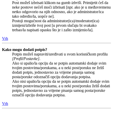
Post možeš izbrisati klikom na gumb
izbriši
. Primijetit ćeš da
neke postove nećeš moći izbrisati [npr. ako je u međuvremenu
netko odgovorio na njih odnosno, ako je administrator/ica
tako odredio/la, uopće ne].
Postoji mogućnost da administrator(ica)/moderator(ica)
izmijeni/izbriše tvoj post [u prvom slučaju bi svakako
trebao/la napisati opasku što je i zašto izmijenio/la].
Vrh
Kako mogu dodati potpis?
Potpis možeš napraviti/uređivati u svom korisničkom profilu
[Profil/Postavke]
.
Ako si upalio/la opciju da se potpis automatski dodaje svim
tvojim postovima/porukama, a u neki post/poruku ne želiš
dodati potpis, jednostavno za vrijeme pisanja samog
posta/poruke odoznačiš opciju dodavanja potpisa.
Ako nisi upalio/la opciju da se potpis automatski dodaje svim
tvojim postovima/porukama, a u neki post/poruku želiš dodati
potpis, jednostavno za vrijeme pisanja samog posta/poruke
označiš opciju dodavanja potpisa.
Vrh