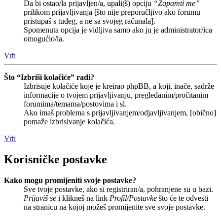
Da bi ostao/la prijavljen/a, upali(š) opciju
“Zapamti me”
prilikom prijavljivanja [što nije preporučljivo ako forumu
pristupaš s tuđeg, a ne sa svojeg računala].
Spomenuta opcija je vidljiva samo ako ju je administrator/ica
omogućio/la.
Vrh
Što “Izbriši kolačiće” radi?
Izbrisuje kolačiće koje je kreirao phpBB, a koji, inače, sadrže
informacije o tvojem prijavljivanju, pregledanim/pročitanim
forumima/temama/postovima i sl.
Ako imaš problema s prijavljivanjem/odjavljivanjem, [obično]
pomaže izbrisivanje kolačića.
Vrh
Korisničke postavke
Kako mogu promijeniti svoje postavke?
Sve tvoje postavke, ako si registriran/a, pohranjene su u bazi.
Prijaviš se
i klikneš na link
Profil/Postavke
što će te odvesti
na stranicu na kojoj možeš promijenite sve svoje postavke.