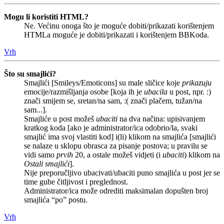
Mogu li koristiti HTML?
Ne. Većinu onoga što je moguće dobiti/prikazati korištenjem
HTMLa moguće je dobiti/prikazati i korištenjem BBKoda.
Vrh
Što su smajlići?
Smajlići [Smileys/Emoticons] su male sličice koje
prikazuju
emocije/razmišljanja osobe [koja ih je
ubacila
u post, npr. :)
znači smijem se, sretan/na sam, :( znači plačem, tužan/na
sam...].
Smajliće u post možeš
ubaciti
na dva načina: upisivanjem
kratkog koda [ako je administrator/ica odobrio/la, svaki
smajlić ima svoj vlastiti kod] i(li) klikom na smajlića [smajlići
se nalaze u sklopu obrasca za pisanje postova; u pravilu se
vidi samo
prvih
20, a ostale možeš vidjeti (i
ubaciti
) klikom na
Ostali smajlići
].
Nije preporučljivo ubacivati/ubaciti puno smajlića u post jer se
time gube čitljivost i preglednost.
Administrator/ica može odrediti maksimalan dopušten broj
smajlića “po” postu.
Vrh