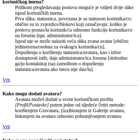
korisničkog imena?
Prilikom pregledavanja postova moguće je vidjeti dvije slike
ispod korisničkih imena.
Prva slika, statusnica, povezana je sa statusom korisnika/ce;
obično su to zvjezdice/blokovi koji označavaju: koliko je
postova postao/la korisnik/ca odnosno funkciju korisnika/ce
na forumu [npr. administrator/ica].
Ispod nje se može nalaziti veća slika zvana avatar [obično
jedinstvena/osobna za svakog/u korisnika/cu].
Dopuštenja o korištenju statusnica/avatara, kao i izbor
dostupnosti istih, daje administrator/ica foruma [slobodno
ga/ju kontaktiraj (sa) zamolbom o dopuštenju
statusnica/avatara ako isto/a nije dao/la].
Vrh
Kako mogu dodati avatara?
Avatara možeš dodati u svom korisničkom profilu
[Profil/Postavke]
putem jedne od sljedeće četiri metode:
korištenjem Gravatara, (iza)biranjem iz Galerije avatara,
linkanjem na avatara odnosno pohranjivanjem avatara.
Vrh