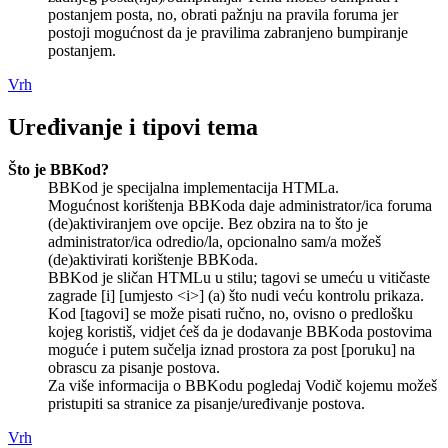
postanjem posta, no, obrati pažnju na pravila foruma jer
postoji mogućnost da je pravilima zabranjeno bumpiranje
postanjem.
Vrh
Uređivanje i tipovi tema
Što je BBKod?
BBKod je specijalna implementacija HTMLa.
Mogućnost korištenja BBKoda daje administrator/ica foruma
(de)aktiviranjem ove opcije. Bez obzira na to što je
administrator/ica odredio/la, opcionalno sam/a možeš
(de)aktivirati korištenje BBKoda.
BBKod je sličan HTMLu u stilu; tagovi se umeću u vitičaste
zagrade [i] [umjesto <i>] (a) što nudi veću kontrolu prikaza.
Kod [tagovi] se može pisati ručno, no, ovisno o predlošku
kojeg koristiš, vidjet ćeš da je dodavanje BBKoda postovima
moguće i putem sučelja iznad prostora za post [poruku] na
obrascu za pisanje postova.
Za više informacija o BBKodu pogledaj Vodič kojemu možeš
pristupiti sa stranice za pisanje/uređivanje postova.
Vrh