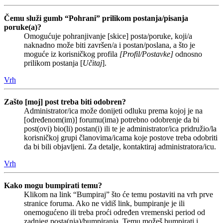
Čemu služi gumb “Pohrani” prilikom postanja/pisanja
poruke(a)?
Omogućuje pohranjivanje [skice] posta/poruke, koji/a
naknadno može biti završen/a i postan/poslana, a što je
moguće iz korisničkog profila
[Profil/Postavke]
odnosno
prilikom postanja [
Učitaj
].
Vrh
Zašto [moj] post treba biti odobren?
Administrator/ica može donijeti odluku prema kojoj je na
[određenom(im)] forumu(ima) potrebno odobrenje da bi
post(ovi) bio(li) postan(i) ili te je administrator/ica pridružio/la
korisničkoj grupi članovima/icama koje postove treba odobriti
da bi bili objavljeni. Za detalje, kontaktiraj administratora/icu.
Vrh
Kako mogu bumpirati temu?
Klikom na link “Bumpiraj” što će temu postaviti na vrh prve
stranice foruma. Ako ne vidiš link, bumpiranje je ili
onemogućeno ili treba proći određen vremenski period od
zadnjeg posta(nja)/bumpiranja. Temu možeš bumpirati i