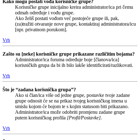
Kako mogu postati vođa korisničke grupe?
Korisničke grupe inicijalno kreira administrator/ica pri čemu
odmah određuje i vođu grupe.
Ako želiš postati vođom već postojeće grupe ili, pak,
(za)tražiti otvaranje nove grupe, kontaktiraj administratora/icu
[npr. privatnom porukom].
Vrh
Zašto su [neke] korisničke grupe prikazane različitim bojama?
Administrator/ica foruma određuje boje [članova/ica]
korisničkih grupa da bi ih bilo lakše identificirati/razlikovati.
Vrh
Što je “zadana korisnička grupa”?
Ako si član/ica više od jedne grupe, postavke tvoje zadane
grupe odnosit će se na prikaz tvojeg korisničkog imena u
smislu kojom će bojom te s kojim statusom biti prikazano.
Administrator/ica može odobriti promjenu zadane grupe
putem korisničkog profila
[Profil/Postavke]
.
Vrh