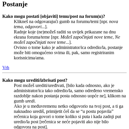
Postanje
Kako mogu postati [objaviti] temu/post na forum(u)?
Klikneš na odgovarajući gumb na forumu/temi [npr.
nova
tema
,
odgovori
...].
Radnje koje (ne)možeš raditi su uvijek prikazane na dnu
ekrana foruma/teme [npr.
Možeš započinjati nove teme
,
Ne
možeš započinjati nove teme
...].
Ovisno o tome kako je administrator/ica odredio/la, postanje
može biti omogućeno svima ili, pak, samo registriranim
korisnicima/ama.
Vrh
Kako mogu urediti/izbrisati post?
Post možeš urediti/uređivati, [bilo kada odnosno, ako je
administrator/ica tako odredio/la, samo određeno vremensko
razdoblje nakon postanja posta odnosno uopće ne], klikom na
gumb
uredi
.
Ako je u međuvremenu netko odgovorio na tvoj post, a ti ga
naknadno urediš, primijetit ćeš da se “u postu pojavila”
rečenica koja govori o tome koliko si puta i kada zadnji put
uredio/la post [rečenica se neće pojaviti ako nije bilo
odgovora na post].