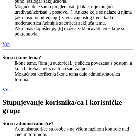
puno, razloga] zaključao/la.
Moguće ih je samo pregledavati [dakle, nije moguće
uređivati/izbrisati... postove...]. Ankete koje se nalaze u njima
[ako nisu po određenju] završavaju istog trena kada
moderator(ica)/administrator(ica) zaključa temu.
Ako imaš dopuštenje, [ti] možeš zaključavati teme koje si
pokrenuo/la.
Vrh
Što su ikone tema?
Ikona teme, [bira ju autor/ica], je sličica povezana s postom, a
koja bi trebala ukazivati na sadržaj posta.
Mogućnost korištenja ikona tema daje administrator/ica
foruma.
Vrh
Stupnjevanje korisnika/ca i korisničke
grupe
Što su administratori/ce?
Administratori/ce su osobe s najvišom razinom kontrole nad
cijelim forumom.