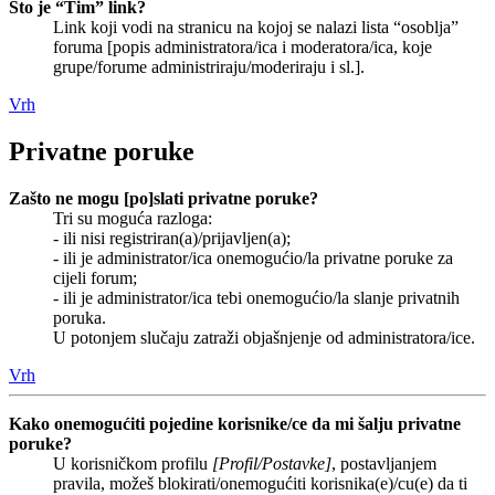
Što je “Tim” link?
Link koji vodi na stranicu na kojoj se nalazi lista “osoblja”
foruma [popis administratora/ica i moderatora/ica, koje
grupe/forume administriraju/moderiraju i sl.].
Vrh
Privatne poruke
Zašto ne mogu [po]slati privatne poruke?
Tri su moguća razloga:
- ili nisi registriran(a)/prijavljen(a);
- ili je administrator/ica onemogućio/la privatne poruke za
cijeli forum;
- ili je administrator/ica tebi onemogućio/la slanje privatnih
poruka.
U potonjem slučaju zatraži objašnjenje od administratora/ice.
Vrh
Kako onemogućiti pojedine korisnike/ce da mi šalju privatne
poruke?
U korisničkom profilu
[Profil/Postavke]
, postavljanjem
pravila, možeš blokirati/onemogućiti korisnika(e)/cu(e) da ti