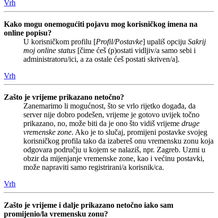
Vrh
Kako mogu onemogućiti pojavu mog korisničkog imena na
online popisu?
U korisničkom profilu [
Profil/Postavke
] upališ opciju
Sakrij
moj online status
[čime ćeš (p)ostati vidljiv/a samo sebi i
administratoru/ici, a za ostale ćeš postati skriven/a].
Vrh
Zašto je vrijeme prikazano netočno?
Zanemarimo li mogućnost, što se vrlo rijetko događa, da
server nije dobro podešen, vrijeme je gotovo uvijek točno
prikazano, no, može biti da je ono što vidiš vrijeme
druge
vremenske zone
. Ako je to slučaj, promijeni postavke svojeg
korisničkog profila tako da izabereš onu vremensku zonu koja
odgovara području u kojem se nalaziš, npr. Zagreb. Uzmi u
obzir da mijenjanje vremenske zone, kao i većinu postavki,
može napraviti samo registrirani/a korisnik/ca.
Vrh
Zašto je vrijeme i dalje prikazano netočno iako sam
promijenio/la vremensku zonu?