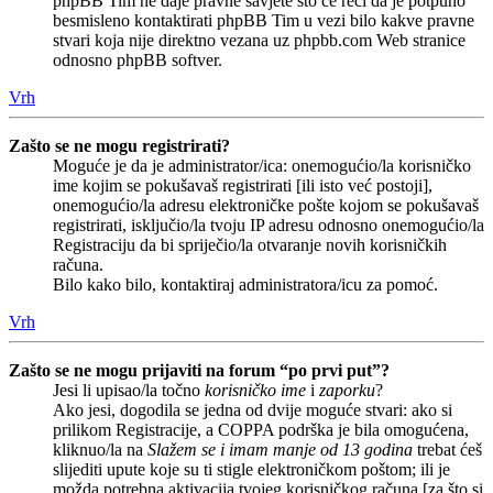
phpBB Tim ne daje pravne savjete što će reći da je potpuno
besmisleno kontaktirati phpBB Tim u vezi bilo kakve pravne
stvari koja nije direktno vezana uz phpbb.com Web stranice
odnosno phpBB softver.
Vrh
Zašto se ne mogu registrirati?
Moguće je da je administrator/ica: onemogućio/la korisničko
ime kojim se pokušavaš registrirati [ili isto već postoji],
onemogućio/la adresu elektroničke pošte kojom se pokušavaš
registrirati, isključio/la tvoju IP adresu odnosno onemogućio/la
Registraciju da bi spriječio/la otvaranje novih korisničkih
računa.
Bilo kako bilo, kontaktiraj administratora/icu za pomoć.
Vrh
Zašto se ne mogu prijaviti na forum “po prvi put”?
Jesi li upisao/la točno
korisničko ime
i
zaporku
?
Ako jesi, dogodila se jedna od dvije moguće stvari: ako si
prilikom Registracije, a COPPA podrška je bila omogućena,
kliknuo/la na
Slažem se i imam manje od 13 godina
trebat ćeš
slijediti upute koje su ti stigle elektroničkom poštom; ili je
možda potrebna aktivacija tvojeg korisničkog računa [za što si