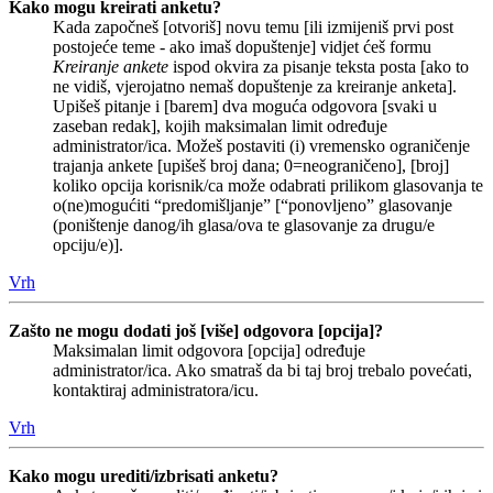
Kako mogu kreirati anketu?
Kada započneš [otvoriš] novu temu [ili izmijeniš prvi post
postojeće teme - ako imaš dopuštenje] vidjet ćeš formu
Kreiranje ankete
ispod okvira za pisanje teksta posta [ako to
ne vidiš, vjerojatno nemaš dopuštenje za kreiranje anketa].
Upišeš pitanje i [barem] dva moguća odgovora [svaki u
zaseban redak], kojih maksimalan limit određuje
administrator/ica. Možeš postaviti (i) vremensko ograničenje
trajanja ankete [upišeš broj dana; 0=neograničeno], [broj]
koliko opcija korisnik/ca može odabrati prilikom glasovanja te
o(ne)mogućiti “predomišljanje” [“ponovljeno” glasovanje
(poništenje danog/ih glasa/ova te glasovanje za drugu/e
opciju/e)].
Vrh
Zašto ne mogu dodati još [više] odgovora [opcija]?
Maksimalan limit odgovora [opcija] određuje
administrator/ica. Ako smatraš da bi taj broj trebalo povećati,
kontaktiraj administratora/icu.
Vrh
Kako mogu urediti/izbrisati anketu?