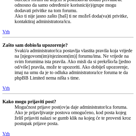
odnosno da samo određeni/e korisnici(e)/grupe mogu
dodavati privitke na tom forumu.
Ako ti nije jasno zašto [baš] ti ne možeš doda(va)ti privitke,
kontaktiraj administratora/icu.
Vrh
Zašto sam dobio/la upozorenje?
Svaki/a administrator/ica postavlja vlastita pravila koja vrijede
na [njegovom(im)/njezinom(im)] forumu/ima. Ne vrijede na
svim forumima ista pravila. Ako misli da si prekršio/la [jedno
od/više] pravila, može te upozoriti. Ako dobiješ upozorenje,
imaj na umu da je to odluka administratora/ice foruma te da
phpBB Limited nema ništa s time.
Vrh
Kako mogu prijaviti post?
Mogućnost prijave post(ov)a daje administrator/ica foruma.
Ako je prijavljivanje postova omogućeno, kod posta kojeg
želiš prijaviti nalazi se gumb klik na kojeg će te provesti kroz
postupak prijave posta.
Vrh