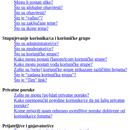
Mogu li postati slike?
Što su globalne obavijesti?
Što su obavijesti?
Što je “važno”?
Što su zaključane teme?
Što su ikone tema?
Stupnjevanje korisnika/ca i korisničke grupe
Što su administratori/ce?
Što su moderatori/ce?
Što su korisničke grupe?
Kako mogu postati članom/icom korisničke grupe?
Kako mogu postati vođa korisničke grupe?
Zašto su [neke] korisničke grupe prikazane različitim bojama?
Što je “zadana korisnička grupa”?
Što je “Tim” link?
Privatne poruke
Zašto ne mogu [po]slati privatne poruke?
Kako onemogućiti pojedine korisnike/ce da mi šalju privatne
poruke?
Kome prijaviti spam odnosno uvredljive poruke dobivene od
korisnika/ce foruma?
Prijatelji/ce i gnjavatori/ce