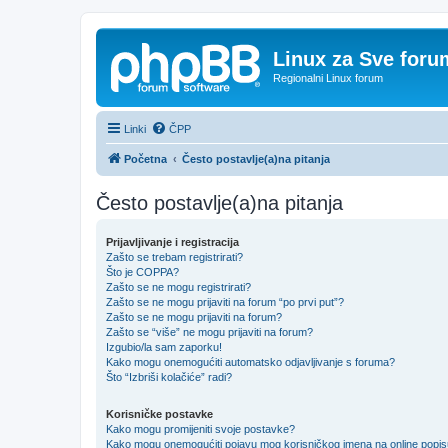
Linux za Sve foru
Regionalni Linux forum
Linki
ČPP
Početna
Često postavlje(a)na pitanja
Često postavlje(a)na pitanja
Prijavljivanje i registracija
Zašto se trebam registrirati?
Što je COPPA?
Zašto se ne mogu registrirati?
Zašto se ne mogu prijaviti na forum “po prvi put”?
Zašto se ne mogu prijaviti na forum?
Zašto se “više” ne mogu prijaviti na forum?
Izgubio/la sam zaporku!
Kako mogu onemogućiti automatsko odjavljivanje s foruma?
Što “Izbriši kolačiće” radi?
Korisničke postavke
Kako mogu promijeniti svoje postavke?
Kako mogu onemogućiti pojavu mog korisničkog imena na online popi