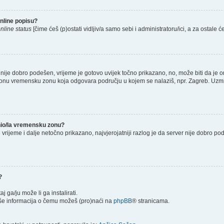
nline popisu?
nline status
[čime ćeš (p)ostati vidljiv/a samo sebi i administratoru/ici, a za ostale će
nije dobro podešen, vrijeme je gotovo uvijek točno prikazano, no, može biti da je o
š onu vremensku zonu koja odgovara području u kojem se nalaziš, npr. Zagreb. Uzmi
enio/la vremensku zonu?
je vrijeme i dalje netočno prikazano, najvjerojatniji razlog je da server nije dobro p
?
taj ga/ju može li ga instalirati.
više informacija o čemu možeš (pro)naći na
phpBB
® stranicama.