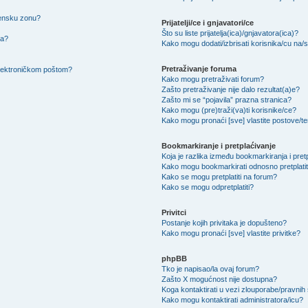
mensku zonu?
Prijatelji/ce i gnjavatori/ce
Što su liste prijatelja(ica)/gnjavatora(ica)?
na?
Kako mogu dodati/izbrisati korisnika/cu na/s l
Pretraživanje foruma
 elektroničkom poštom?
Kako mogu pretraživati forum?
Zašto pretraživanje nije dalo rezultat(a)e?
Zašto mi se “pojavila” prazna stranica?
Kako mogu (pre)traži(va)ti korisnike/ce?
Kako mogu pronaći [sve] vlastite postove/
Bookmarkiranje i pretplaćivanje
Koja je razlika između bookmarkiranja i pret
Kako mogu bookmarkirati odnosno pretplatit
Kako se mogu pretplatiti na forum?
Kako se mogu odpretplatiti?
Privitci
Postanje kojih privitaka je dopušteno?
Kako mogu pronaći [sve] vlastite privitke?
phpBB
Tko je napisao/la ovaj forum?
Zašto X mogućnost nije dostupna?
Koga kontaktirati u vezi zlouporabe/pravnih
Kako mogu kontaktirati administratora/icu?