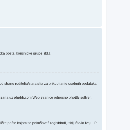
a pošta, korisničke grupe, itd.].
 strane roditelja/staratelja za prikupljanje osobnih podataka
o vezana uz phpbb.com Web stranice odnosno phpBB softver.
čke pošte kojom se pokušavaš registrirati, isključio/la tvoju IP