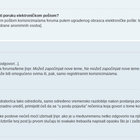
lati poruku elektroničkom poštom?
om poštom korisnicima/ama foruma putem ugrađenog obrasca elektroničke pošte: tu op
strane anonimnih osoba].
odgovori
...].
a foruma/teme [npr.
Možeš započinjati nove teme
,
Ne možeš započinjati nove teme
ože biti omogućeno svima ili, pak, samo registriranim korisnicima/ama.
nistrator/ica tako odredio/la, samo određeno vremensko razdoblje nakon postanja 
dno urediš, primijetit ćeš da se “u postu pojavila” rečenica koja govori o tome koli
neke postove nećeš moći izbrisati [npr. ako je u međuvremenu netko odgovorio na nji
zbriše tvoj post [u prvom slučaju bi svakako trebao/la napisati opasku što je i zašto