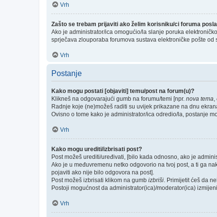
Vrh
Zašto se trebam prijaviti ako želim korisniku/ci foruma pos
Ako je administrator/ica omogućio/la slanje poruka elektroničk
sprječava zlouporaba forumova sustava elektroničke pošte od 
Vrh
Postanje
Kako mogu postati [objaviti] temu/post na forum(u)?
Klikneš na odgovarajući gumb na forumu/temi [npr.
nova tema
,
Radnje koje (ne)možeš raditi su uvijek prikazane na dnu ekran
Ovisno o tome kako je administrator/ica odredio/la, postanje m
Vrh
Kako mogu urediti/izbrisati post?
Post možeš urediti/uređivati, [bilo kada odnosno, ako je admi
Ako je u međuvremenu netko odgovorio na tvoj post, a ti ga nakna
pojaviti ako nije bilo odgovora na post].
Post možeš izbrisati klikom na gumb
izbriši
. Primijetit ćeš da 
Postoji mogućnost da administrator(ica)/moderator(ica) izmijeni/i
Vrh