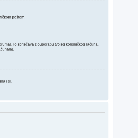
roničkom poštom.
 foruma]. To sprječava zlouporabu tvojeg korisničkog računa.
ačunala].
ma i sl.