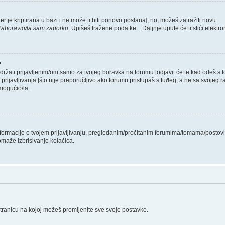
er je kriptirana u bazi i ne može ti biti ponovo poslana], no, možeš zatražiti novu.
Zaboravio/la sam zaporku
. Upišeš tražene podatke... Daljnje upute će ti stići elekt
?
 držati prijavljenim/om samo za tvojeg boravka na forumu [odjavit će te kad odeš s
 prijavljivanja [što nije preporučljivo ako forumu pristupaš s tuđeg, a ne sa svojeg r
mogućio/la.
informacije o tvojem prijavljivanju, pregledanim/pročitanim forumima/temama/postovi
omaže izbrisivanje kolačića.
stranicu na kojoj možeš promijenite sve svoje postavke.