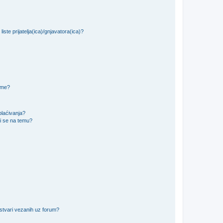
iste prijatelja(ica)/gnjavatora(ica)?
teme?
plaćivanja?
i se na temu?
 stvari vezanih uz forum?