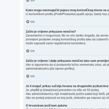
Vrh
Kako mogu onemogućiti pojavu mog korisničkog imena na o
U korisničkom profilu [
Profil/Postavke
] upališ opciju
Sakrij moj o
Vrh
Zašto je vrijeme prikazano netočno?
Zanemarimo li mogućnost, što se vrlo rijetko događa, da server 
promijeni postavke svojeg korisničkog profila tako da izabere
može napraviti samo registrirani/a korisnik/ca.
Vrh
Zašto je vrijeme i dalje prikazano netočno iako sam promij
Ako si siguran/na da si postavio/la točnu
vremensku zonu
, ali 
administratora/icu [da ispravi grešku].
Vrh
Je li moguć prikaz sučelja foruma na drugom/im jeziku/cima
Je. phpBB je [lokaliziran] preveden na više od 50 jezika.
Ako administrator/ica
nije instalirao/la
jezični paket koji želiš, pi
Ako ne postoji prijevod na tvoj jezik, slobodno ga napravi (a) 
O hrvatskom jezičnom paketu