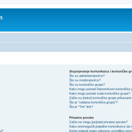
m
Stupnjevanje korisnika/ca i korisničke g
Što su administratori/ce?
Što su moderatori/ce?
Što su korisničke grupe?
Kako mogu postati članom/icom korisničke
Kako mogu postati vođa korisničke grupe?
Zašto su [neke] korisničke grupe prikazane 
Što je “zadana korisnička grupa”?
Što je “Tim” link?
Privatne poruke
Zašto ne mogu [po]slati privatne poruke?
Kako onemogućiti pojedine korisnike/ce da m
su?
Kome prijaviti spam odnosno uvredljive por