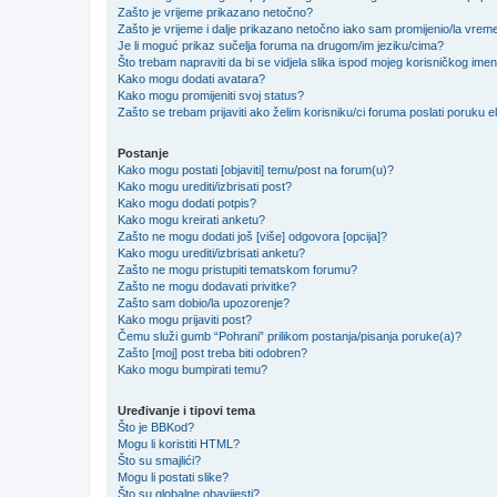
Zašto je vrijeme prikazano netočno?
Zašto je vrijeme i dalje prikazano netočno iako sam promijenio/la vre
Je li moguć prikaz sučelja foruma na drugom/im jeziku/cima?
Što trebam napraviti da bi se vidjela slika ispod mojeg korisničkog ime
Kako mogu dodati avatara?
Kako mogu promijeniti svoj status?
Zašto se trebam prijaviti ako želim korisniku/ci foruma poslati poruku
Postanje
Kako mogu postati [objaviti] temu/post na forum(u)?
Kako mogu urediti/izbrisati post?
Kako mogu dodati potpis?
Kako mogu kreirati anketu?
Zašto ne mogu dodati još [više] odgovora [opcija]?
Kako mogu urediti/izbrisati anketu?
Zašto ne mogu pristupiti tematskom forumu?
Zašto ne mogu dodavati privitke?
Zašto sam dobio/la upozorenje?
Kako mogu prijaviti post?
Čemu služi gumb “Pohrani” prilikom postanja/pisanja poruke(a)?
Zašto [moj] post treba biti odobren?
Kako mogu bumpirati temu?
Uređivanje i tipovi tema
Što je BBKod?
Mogu li koristiti HTML?
Što su smajlići?
Mogu li postati slike?
Što su globalne obavijesti?