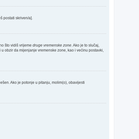
š postati skriven/a].
no što vidiš vrijeme
druge vremenske zone
. Ako je to slučaj,
 u obzir da mijenjanje vremenske zone, kao i većinu postavki,
odešen. Ako je potonje u pitanju, molim(o), obavijesti