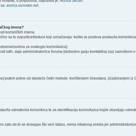
hrvatski, u potpunosti, napravila je:
Ančica Sečan
.
 sa:
ancica.sunceko.net
.
sničkog imena?
pod korisničkih imena.
ično su to zvjezdice/blokovi koji označavaju: koliko je postova postao/la korisnik/c
instvena/osobna za svakog/u korisnika/cu].
sti istih, daje administrator/ica foruma [slobodno ga/ju kontaktiraj (sa) zamolbom o 
ke]
putem jedne od sljedeće četiri metode: korištenjem Gravatara, (iza)biranjem iz
stao/la određeni/a korisnik/ca te za identifikaciju korisnika/ca koji/e obavljaju odr
o zato da bi se dosegao što veći status, nema nikakvog smisla jer administratori