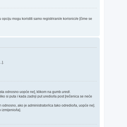
ciju mogu koristiti samo registrirani/e korisnici/e [čime se
...].
posta odnosno uopće ne], klikom na gumb
uredi
.
ko si puta i kada zadnji put uredio/la post [rečenica se neće
h odnosno, ako je administrator/ica tako odredio/la, uopće ne].
 izmijenio/la].