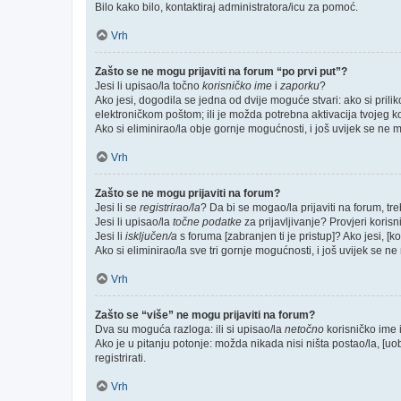
Bilo kako bilo, kontaktiraj administratora/icu za pomoć.
Vrh
Zašto se ne mogu prijaviti na forum “po prvi put”?
Jesi li upisao/la točno
korisničko ime
i
zaporku
?
Ako jesi, dogodila se jedna od dvije moguće stvari: ako si pri
elektroničkom poštom; ili je možda potrebna aktivacija tvojeg kori
Ako si eliminirao/la obje gornje mogućnosti, i još uvijek se ne mo
Vrh
Zašto se ne mogu prijaviti na forum?
Jesi li se
registrirao/la
? Da bi se mogao/la prijaviti na forum, treb
Jesi li upisao/la
točne podatke
za prijavljivanje? Provjeri korisn
Jesi li
isključen/a
s foruma [zabranjen ti je pristup]? Ako jesi, [k
Ako si eliminirao/la sve tri gornje mogućnosti, i još uvijek se ne 
Vrh
Zašto se “više” ne mogu prijaviti na forum?
Dva su moguća razloga: ili si upisao/la
netočno
korisničko ime i(
Ako je u pitanju potonje: možda nikada nisi ništa postao/la, [uo
registrirati.
Vrh