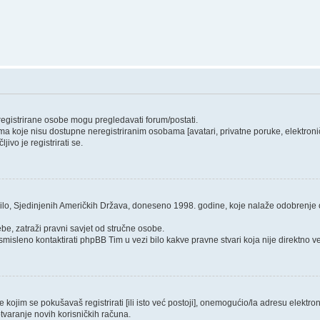
 registrirane osobe mogu pregledavati forum/postati.
ma koje nisu dostupne neregistriranim osobama [avatari, privatne poruke, elektroničk
ivo je registrirati se.
ilo, Sjedinjenih Američkih Država, doneseno 1998. godine, koje nalaže odobrenje od
be, zatraži pravni savjet od stručne osobe.
smisleno kontaktirati phpBB Tim u vezi bilo kakve pravne stvari koja nije direktn
ojim se pokušavaš registrirati [ili isto već postoji], onemogućio/la adresu elektroni
tvaranje novih korisničkih računa.