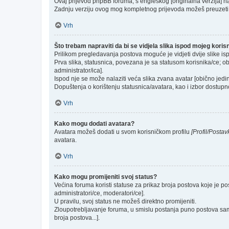
Ovaj prijevod phpBB foruma, s engleskog [originalna verzija] na 
Zadnju verziju ovog mog kompletnog prijevoda možeš preuzeti
Vrh
Što trebam napraviti da bi se vidjela slika ispod mojeg kori
Prilikom pregledavanja postova moguće je vidjeti dvije slike is
Prva slika, statusnica, povezana je sa statusom korisnika/ce; ob
administrator/ica].
Ispod nje se može nalaziti veća slika zvana avatar [obično jed
Dopuštenja o korištenju statusnica/avatara, kao i izbor dostupno
Vrh
Kako mogu dodati avatara?
Avatara možeš dodati u svom korisničkom profilu
[Profil/Postav
avatara.
Vrh
Kako mogu promijeniti svoj status?
Većina foruma koristi statuse za prikaz broja postova koje je po
administratori/ce, moderatori/ce].
U pravilu, svoj status ne možeš direktno promijeniti.
Zloupotrebljavanje foruma, u smislu postanja puno postova sam
broja postova...].