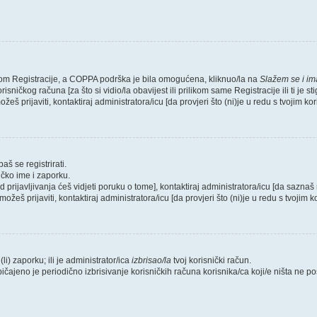
likom Registracije, a COPPA podrška je bila omogućena, kliknuo/la na
Slažem se i i
sničkog računa [za što si vidio/la obavijest ili prilikom same Registracije ili ti je s
žeš prijaviti, kontaktiraj administratora/icu [da provjeri što (ni)je u redu s tvojim k
aš se registrirati.
ičko ime i zaporku.
od prijavljivanja ćeš vidjeti poruku o tome], kontaktiraj administratora/icu [da saznaš 
možeš prijaviti, kontaktiraj administratora/icu [da provjeri što (ni)je u redu s tvojim
li) zaporku; ili je administrator/ica
izbrisao/la
tvoj korisnički račun.
bičajeno je periodično izbrisivanje korisničkih računa korisnika/ca koji/e ništa ne 