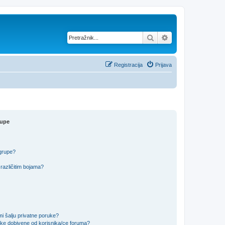
Pretražnik
Napredno pretraž
Registracija
Prijava
rupe
 grupe?
različitim bojama?
i šalju privatne poruke?
uke dobivene od korisnika/ce foruma?