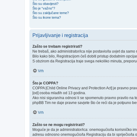
Što su obavijesti?
Što je “važno”?
Što su zaključane teme?
Što su ikone tema?
Prijavljivanje i registracija
Zašto se trebam registrirati?
Ne trebaš, ako administrator/ica nije postavio/la uvjet da samo
Bilo kako bilo, Registracijom ćeš dobiti pristup dodatnim opcija
S obzirom da Registracija traje svega nekoliko minuta, preporučlj
Vrh
Što je COPPA?
COPPA [Child Online Privacy and Protection Act] je pravno prav
[od] osoba mlađih od 13 godina.
Ako nisi siguran/na odnosi li se spomenuto pravno pravilo na te
phpBB Tim ne daje pravne savjete što će reći da je potpuno be
Vrh
Zašto se ne mogu registrirati?
Moguće je da je administrator/ica: onemogućio/la korisničko ime k
adresu odnosno onemogućio/la Registraciju da bi spriječio/la o