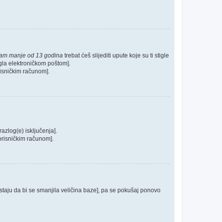
mam manje od 13 godina
trebat ćeš slijediti upute koje su ti stigle
tigla elektroničkom poštom].
orisničkim računom].
razlog(e) isključenja].
 korisničkim računom].
postaju da bi se smanjila veličina baze], pa se pokušaj ponovo