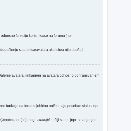
a odnosno funkciju korisnika/ce na forumu [npr.
dopuštenju statusnica/avatara ako isto/a nije dao/la].
 Galerije avatara, linkanjem na avatara odnosno pohranjivanjem
eđene funkcije na forumu [obično oni/e imaju poseban status, npr.
(ce)/moderatori(ce) mogu
smanjiti
nečiji status [npr. smanjenjem