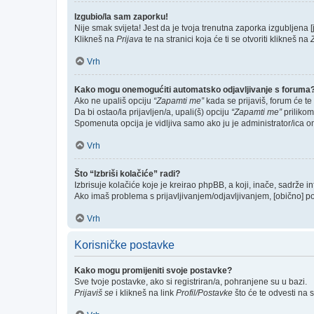
Izgubio/la sam zaporku!
Nije smak svijeta! Jest da je tvoja trenutna zaporka izgubljena [j
Klikneš na
Prijava
te na stranici koja će ti se otvoriti klikneš na
Vrh
Kako mogu onemogućiti automatsko odjavljivanje s foruma
Ako ne upališ opciju
“Zapamti me”
kada se prijaviš, forum će te
Da bi ostao/la prijavljen/a, upali(š) opciju
“Zapamti me”
prilikom
Spomenuta opcija je vidljiva samo ako ju je administrator/ica o
Vrh
Što “Izbriši kolačiće” radi?
Izbrisuje kolačiće koje je kreirao phpBB, a koji, inače, sadrže 
Ako imaš problema s prijavljivanjem/odjavljivanjem, [obično] p
Vrh
Korisničke postavke
Kako mogu promijeniti svoje postavke?
Sve tvoje postavke, ako si registriran/a, pohranjene su u bazi.
Prijaviš se
i klikneš na link
Profil/Postavke
što će te odvesti na 