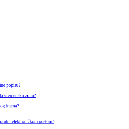
ine popisu?
o/la vremensku zonu?
čkog imena?
i poruku elektroničkom poštom?