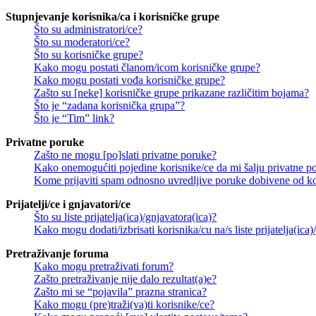
Stupnjevanje korisnika/ca i korisničke grupe
Što su administratori/ce?
Što su moderatori/ce?
Što su korisničke grupe?
Kako mogu postati članom/icom korisničke grupe?
Kako mogu postati vođa korisničke grupe?
Zašto su [neke] korisničke grupe prikazane različitim bojama?
Što je “zadana korisnička grupa”?
Što je “Tim” link?
Privatne poruke
Zašto ne mogu [po]slati privatne poruke?
Kako onemogućiti pojedine korisnike/ce da mi šalju privatne p
Kome prijaviti spam odnosno uvredljive poruke dobivene od ko
Prijatelji/ce i gnjavatori/ce
Što su liste prijatelja(ica)/gnjavatora(ica)?
Kako mogu dodati/izbrisati korisnika/cu na/s liste prijatelja(ica)
Pretraživanje foruma
Kako mogu pretraživati forum?
Zašto pretraživanje nije dalo rezultat(a)e?
Zašto mi se “pojavila” prazna stranica?
Kako mogu (pre)traži(va)ti korisnike/ce?