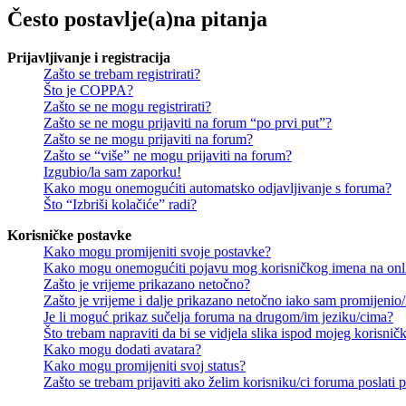
Često postavlje(a)na pitanja
Prijavljivanje i registracija
Zašto se trebam registrirati?
Što je COPPA?
Zašto se ne mogu registrirati?
Zašto se ne mogu prijaviti na forum “po prvi put”?
Zašto se ne mogu prijaviti na forum?
Zašto se “više” ne mogu prijaviti na forum?
Izgubio/la sam zaporku!
Kako mogu onemogućiti automatsko odjavljivanje s foruma?
Što “Izbriši kolačiće” radi?
Korisničke postavke
Kako mogu promijeniti svoje postavke?
Kako mogu onemogućiti pojavu mog korisničkog imena na onl
Zašto je vrijeme prikazano netočno?
Zašto je vrijeme i dalje prikazano netočno iako sam promijeni
Je li moguć prikaz sučelja foruma na drugom/im jeziku/cima?
Što trebam napraviti da bi se vidjela slika ispod mojeg korisni
Kako mogu dodati avatara?
Kako mogu promijeniti svoj status?
Zašto se trebam prijaviti ako želim korisniku/ci foruma poslat