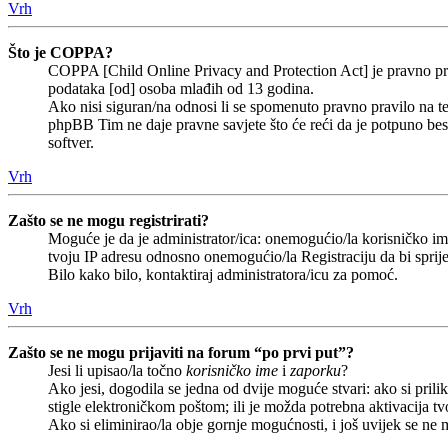
Vrh
Što je COPPA?
COPPA [Child Online Privacy and Protection Act] je pravno prav
podataka [od] osoba mlađih od 13 godina.
Ako nisi siguran/na odnosi li se spomenuto pravno pravilo na te
phpBB Tim ne daje pravne savjete što će reći da je potpuno b
softver.
Vrh
Zašto se ne mogu registrirati?
Moguće je da je administrator/ica: onemogućio/la korisničko ime 
tvoju IP adresu odnosno onemogućio/la Registraciju da bi sprije
Bilo kako bilo, kontaktiraj administratora/icu za pomoć.
Vrh
Zašto se ne mogu prijaviti na forum “po prvi put”?
Jesi li upisao/la točno
korisničko ime
i
zaporku
?
Ako jesi, dogodila se jedna od dvije moguće stvari: ako si pri
stigle elektroničkom poštom; ili je možda potrebna aktivacija tvoj
Ako si eliminirao/la obje gornje mogućnosti, i još uvijek se ne m