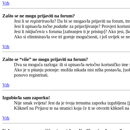
Vrh
Zašto se ne mogu prijaviti na forum?
Jesi li se
registrirao/la
? Da bi se mogao/la prijaviti na forum, treb
Jesi li upisao/la
točne podatke
za prijavljivanje? Provjeri korisn
Jesi li
isključen/a
s foruma [zabranjen ti je pristup]? Ako jesi, [k
Ako si eliminirao/la sve tri gornje mogućnosti, i još uvijek se n
Vrh
Zašto se “više” ne mogu prijaviti na forum?
Dva su moguća razloga: ili si upisao/la
netočno
korisničko ime i(
Ako je u pitanju potonje: možda nikada nisi ništa postao/la, [uob
ponovo registrirati.
Vrh
Izgubio/la sam zaporku!
Nije smak svijeta! Jest da je tvoja trenutna zaporka izgubljena [j
Klikneš na
Prijava
te na stranici koja će ti se otvoriti klikneš n
Vrh