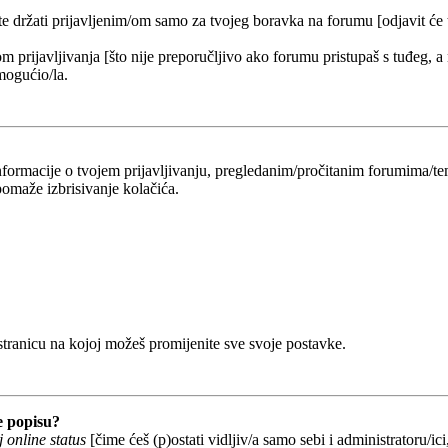
 te držati prijavljenim/om samo za tvojeg boravka na forumu [odjavit će
om prijavljivanja [što nije preporučljivo ako forumu pristupaš s tuđeg, a
mogućio/la.
 informacije o tvojem prijavljivanju, pregledanim/pročitanim forumima/t
omaže izbrisivanje kolačića.
 stranicu na kojoj možeš promijenite sve svoje postavke.
e popisu?
 online status
[čime ćeš (p)ostati vidljiv/a samo sebi i administratoru/ici,