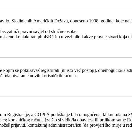
ilo, Sjedinjenih Američkih Država, doneseno 1998. godine, koje nalaže 
be, zatraži pravni savjet od stručne osobe.
esmisleno kontaktirati phpBB Tim u vezi bilo kakve pravne stvari koj
kojim se pokušavaš registrirati [ili isto već postoji], onemogućio/la adr
čio/la otvaranje novih korisničkih računa.
likom Registracije, a COPPA podrška je bila omogućena, kliknuo/la na
S
eg korisničkog računa [za što si vidio/la obavijest ili prilikom same Regi
ožeš prijaviti, kontaktiraj administratora/icu [da provjeri što (ni)je u 