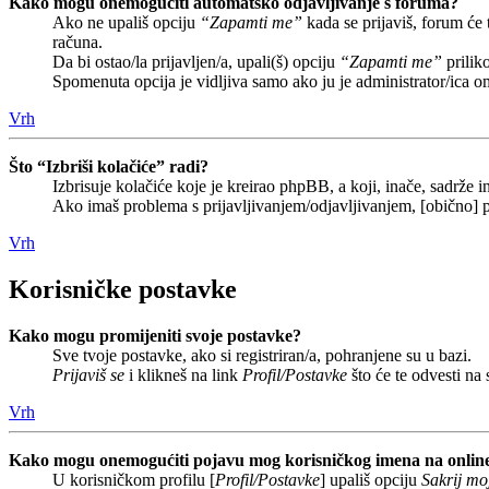
Kako mogu onemogućiti automatsko odjavljivanje s foruma?
Ako ne upališ opciju
“Zapamti me”
kada se prijaviš, forum će
računa.
Da bi ostao/la prijavljen/a, upali(š) opciju
“Zapamti me”
prilik
Spomenuta opcija je vidljiva samo ako ju je administrator/ica o
Vrh
Što “Izbriši kolačiće” radi?
Izbrisuje kolačiće koje je kreirao phpBB, a koji, inače, sadrže
Ako imaš problema s prijavljivanjem/odjavljivanjem, [obično] p
Vrh
Korisničke postavke
Kako mogu promijeniti svoje postavke?
Sve tvoje postavke, ako si registriran/a, pohranjene su u bazi.
Prijaviš se
i klikneš na link
Profil/Postavke
što će te odvesti na
Vrh
Kako mogu onemogućiti pojavu mog korisničkog imena na onlin
U korisničkom profilu [
Profil/Postavke
] upališ opciju
Sakrij moj