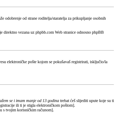
odobrenje od strane roditelja/staratelja za prikupljanje osobnih
a nije direktno vezana uz phpbb.com Web stranice odnosno phpBB
esu elektroničke pošte kojom se pokušavaš registrirati, isključio/la
lažem se i imam manje od 13 godina
trebat ćeš slijediti upute koje su ti
stracije ili ti je stigla elektroničkom poštom].
redu s tvojim korisničkim računom].