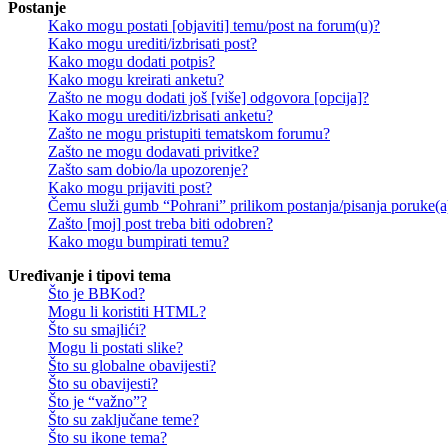
Postanje
Kako mogu postati [objaviti] temu/post na forum(u)?
Kako mogu urediti/izbrisati post?
Kako mogu dodati potpis?
Kako mogu kreirati anketu?
Zašto ne mogu dodati još [više] odgovora [opcija]?
Kako mogu urediti/izbrisati anketu?
Zašto ne mogu pristupiti tematskom forumu?
Zašto ne mogu dodavati privitke?
Zašto sam dobio/la upozorenje?
Kako mogu prijaviti post?
Čemu služi gumb “Pohrani” prilikom postanja/pisanja poruke(a
Zašto [moj] post treba biti odobren?
Kako mogu bumpirati temu?
Uređivanje i tipovi tema
Što je BBKod?
Mogu li koristiti HTML?
Što su smajlići?
Mogu li postati slike?
Što su globalne obavijesti?
Što su obavijesti?
Što je “važno”?
Što su zaključane teme?
Što su ikone tema?