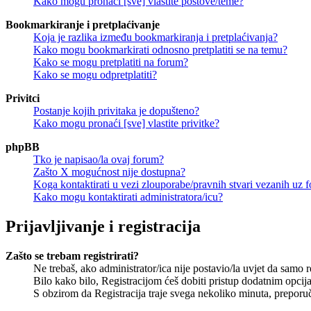
Kako mogu pronaći [sve] vlastite postove/teme?
Bookmarkiranje i pretplaćivanje
Koja je razlika između bookmarkiranja i pretplaćivanja?
Kako mogu bookmarkirati odnosno pretplatiti se na temu?
Kako se mogu pretplatiti na forum?
Kako se mogu odpretplatiti?
Privitci
Postanje kojih privitaka je dopušteno?
Kako mogu pronaći [sve] vlastite privitke?
phpBB
Tko je napisao/la ovaj forum?
Zašto X mogućnost nije dostupna?
Koga kontaktirati u vezi zlouporabe/pravnih stvari vezanih uz 
Kako mogu kontaktirati administratora/icu?
Prijavljivanje i registracija
Zašto se trebam registrirati?
Ne trebaš, ako administrator/ica nije postavio/la uvjet da samo 
Bilo kako bilo, Registracijom ćeš dobiti pristup dodatnim opcija
S obzirom da Registracija traje svega nekoliko minuta, preporučlj