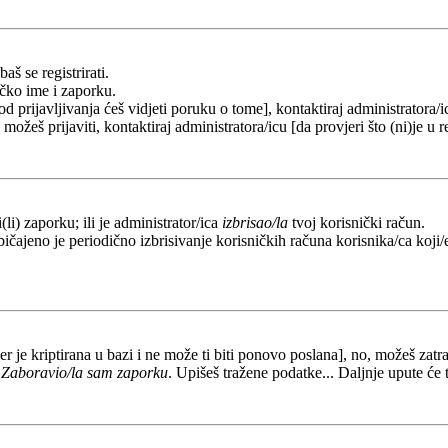
aš se registrirati.
ičko ime i zaporku.
od prijavljivanja ćeš vidjeti poruku o tome], kontaktiraj administratora/i
e možeš prijaviti, kontaktiraj administratora/icu [da provjeri što (ni)je 
li) zaporku; ili je administrator/ica
izbrisao/la
tvoj korisnički račun.
ičajeno je periodično izbrisivanje korisničkih računa korisnika/ca koji/e
er je kriptirana u bazi i ne može ti biti ponovo poslana], no, možeš zatra
a
Zaboravio/la sam zaporku
. Upišeš tražene podatke... Daljnje upute će 