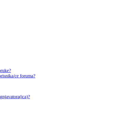
oruke?
risnika/ce foruma?
/gnjavatora(ica)?