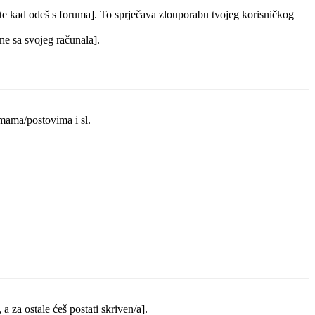
 te kad odeš s foruma]. To sprječava zlouporabu tvojeg korisničkog
 ne sa svojeg računala].
emama/postovima i sl.
 a za ostale ćeš postati skriven/a].