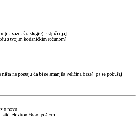
cu [da saznaš razlog(e) isključenja].
u redu s tvojim korisničkim računom].
 ništa ne postaju da bi se smanjila veličina baze], pa se pokušaj
žiti novu.
ti stići elektroničkom poštom.