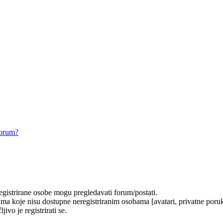
forum?
registrirane osobe mogu pregledavati forum/postati.
ma koje nisu dostupne neregistriranim osobama [avatari, privatne poruke
ivo je registrirati se.