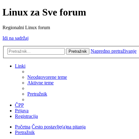
Linux za Sve forum
Regionalni Linux forum
Idi na sadržaj
Napredno pretraživanje
Pretražnik
Linki
Neodgovorene teme
Aktivne teme
Pretražnik
ČPP
Prijava
Registracija
Početna
Često postavlje(a)na pitanja
Pretražnik