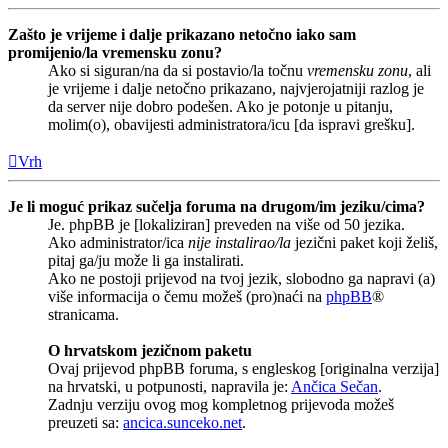
Zašto je vrijeme i dalje prikazano netočno iako sam
promijenio/la vremensku zonu?
Ako si siguran/na da si postavio/la točnu
vremensku zonu
, ali
je vrijeme i dalje netočno prikazano, najvjerojatniji razlog je
da server nije dobro podešen. Ako je potonje u pitanju,
molim(o), obavijesti administratora/icu [da ispravi grešku].
Vrh
Je li moguć prikaz sučelja foruma na drugom/im jeziku/cima?
Je. phpBB je [lokaliziran] preveden na više od 50 jezika.
Ako administrator/ica
nije instalirao/la
jezični paket koji želiš,
pitaj ga/ju može li ga instalirati.
Ako ne postoji prijevod na tvoj jezik, slobodno ga napravi (a)
više informacija o čemu možeš (pro)naći na
phpBB
®
stranicama.
O hrvatskom jezičnom paketu
Ovaj prijevod phpBB foruma, s engleskog [originalna verzija]
na hrvatski, u potpunosti, napravila je:
Ančica Sečan
.
Zadnju verziju ovog mog kompletnog prijevoda možeš
preuzeti sa:
ancica.sunceko.net
.