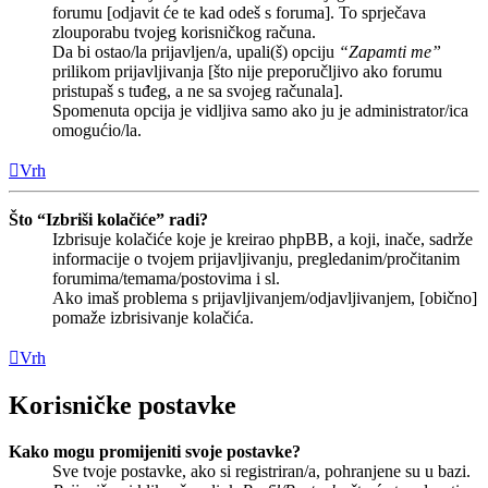
forumu [odjavit će te kad odeš s foruma]. To sprječava
zlouporabu tvojeg korisničkog računa.
Da bi ostao/la prijavljen/a, upali(š) opciju
“Zapamti me”
prilikom prijavljivanja [što nije preporučljivo ako forumu
pristupaš s tuđeg, a ne sa svojeg računala].
Spomenuta opcija je vidljiva samo ako ju je administrator/ica
omogućio/la.
Vrh
Što “Izbriši kolačiće” radi?
Izbrisuje kolačiće koje je kreirao phpBB, a koji, inače, sadrže
informacije o tvojem prijavljivanju, pregledanim/pročitanim
forumima/temama/postovima i sl.
Ako imaš problema s prijavljivanjem/odjavljivanjem, [obično]
pomaže izbrisivanje kolačića.
Vrh
Korisničke postavke
Kako mogu promijeniti svoje postavke?
Sve tvoje postavke, ako si registriran/a, pohranjene su u bazi.