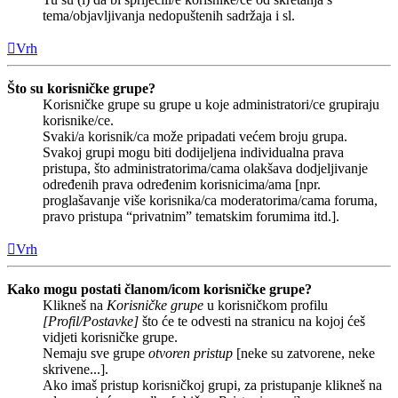
tema/objavljivanja nedopuštenih sadržaja i sl.
Vrh
Što su korisničke grupe?
Korisničke grupe su grupe u koje administratori/ce grupiraju
korisnike/ce.
Svaki/a korisnik/ca može pripadati većem broju grupa.
Svakoj grupi mogu biti dodijeljena individualna prava
pristupa, što administratorima/cama olakšava dodjeljivanje
određenih prava određenim korisnicima/ama [npr.
proglašavanje više korisnika/ca moderatorima/cama foruma,
pravo pristupa “privatnim” tematskim forumima itd.].
Vrh
Kako mogu postati članom/icom korisničke grupe?
Klikneš na
Korisničke grupe
u korisničkom profilu
[Profil/Postavke]
što će te odvesti na stranicu na kojoj ćeš
vidjeti korisničke grupe.
Nemaju sve grupe
otvoren pristup
[neke su zatvorene, neke
skrivene...].
Ako imaš pristup korisničkoj grupi, za pristupanje klikneš na