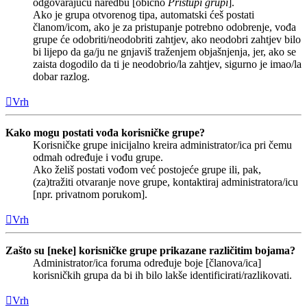
odgovarajuću naredbu [obično
Pristupi grupi
].
Ako je grupa otvorenog tipa, automatski ćeš postati
članom/icom, ako je za pristupanje potrebno odobrenje, vođa
grupe će odobriti/neodobriti zahtjev, ako neodobri zahtjev bilo
bi lijepo da ga/ju ne gnjaviš traženjem objašnjenja, jer, ako se
zaista dogodilo da ti je neodobrio/la zahtjev, sigurno je imao/la
dobar razlog.
Vrh
Kako mogu postati vođa korisničke grupe?
Korisničke grupe inicijalno kreira administrator/ica pri čemu
odmah određuje i vođu grupe.
Ako želiš postati vođom već postojeće grupe ili, pak,
(za)tražiti otvaranje nove grupe, kontaktiraj administratora/icu
[npr. privatnom porukom].
Vrh
Zašto su [neke] korisničke grupe prikazane različitim bojama?
Administrator/ica foruma određuje boje [članova/ica]
korisničkih grupa da bi ih bilo lakše identificirati/razlikovati.
Vrh