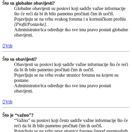
Što su globalne obavijesti?
Globalne obavijesti su postovi koji sadrže važne informacije
što će reći da bi ih bilo pametno pročitati čim ih uočiš.
Pojavljuju se na vrhu svakog foruma i u korisničkom profilu
[Profil/Postavke]
.
Administrator/ica određuje tko sve ima pravo postati globalne
obavijesti.
Vrh
Što su obavijesti?
Obavijesti su postovi koji sadrže važne informacije što će reći
da bi ih bilo pametno pročitati čim ih uočiš.
Pojavljuju se na vrhu svake stranice foruma na kojem su
postane.
Administrator/ica određuje tko sve ima pravo postati
obavijesti.
Vrh
Što je “važno”?
“Važno” su postovi koji često sadrže važne informacije što će
reći da bi ih bilo pametno pročitati čim ih uočiš.
Pojavljuju se na vrhu prve stranice foruma [ispod eventualnih