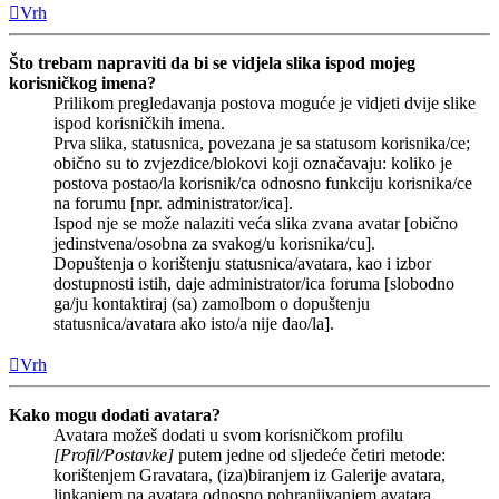
Vrh
Što trebam napraviti da bi se vidjela slika ispod mojeg
korisničkog imena?
Prilikom pregledavanja postova moguće je vidjeti dvije slike
ispod korisničkih imena.
Prva slika, statusnica, povezana je sa statusom korisnika/ce;
obično su to zvjezdice/blokovi koji označavaju: koliko je
postova postao/la korisnik/ca odnosno funkciju korisnika/ce
na forumu [npr. administrator/ica].
Ispod nje se može nalaziti veća slika zvana avatar [obično
jedinstvena/osobna za svakog/u korisnika/cu].
Dopuštenja o korištenju statusnica/avatara, kao i izbor
dostupnosti istih, daje administrator/ica foruma [slobodno
ga/ju kontaktiraj (sa) zamolbom o dopuštenju
statusnica/avatara ako isto/a nije dao/la].
Vrh
Kako mogu dodati avatara?
Avatara možeš dodati u svom korisničkom profilu
[Profil/Postavke]
putem jedne od sljedeće četiri metode:
korištenjem Gravatara, (iza)biranjem iz Galerije avatara,
linkanjem na avatara odnosno pohranjivanjem avatara.