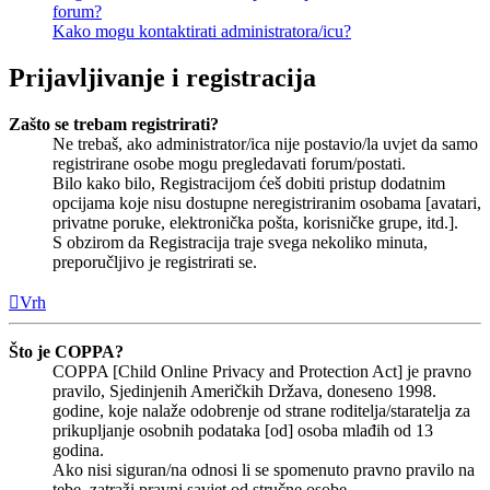
forum?
Kako mogu kontaktirati administratora/icu?
Prijavljivanje i registracija
Zašto se trebam registrirati?
Ne trebaš, ako administrator/ica nije postavio/la uvjet da samo
registrirane osobe mogu pregledavati forum/postati.
Bilo kako bilo, Registracijom ćeš dobiti pristup dodatnim
opcijama koje nisu dostupne neregistriranim osobama [avatari,
privatne poruke, elektronička pošta, korisničke grupe, itd.].
S obzirom da Registracija traje svega nekoliko minuta,
preporučljivo je registrirati se.
Vrh
Što je COPPA?
COPPA [Child Online Privacy and Protection Act] je pravno
pravilo, Sjedinjenih Američkih Država, doneseno 1998.
godine, koje nalaže odobrenje od strane roditelja/staratelja za
prikupljanje osobnih podataka [od] osoba mlađih od 13
godina.
Ako nisi siguran/na odnosi li se spomenuto pravno pravilo na
tebe, zatraži pravni savjet od stručne osobe.