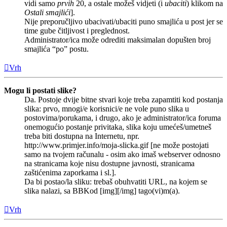
vidi samo
prvih
20, a ostale možeš vidjeti (i
ubaciti
) klikom na
Ostali smajlići
].
Nije preporučljivo ubacivati/ubaciti puno smajlića u post jer se
time gube čitljivost i preglednost.
Administrator/ica može odrediti maksimalan dopušten broj
smajlića “po” postu.
Vrh
Mogu li postati slike?
Da. Postoje dvije bitne stvari koje treba zapamtiti kod postanja
slika: prvo, mnogi/e korisnici/e ne vole puno slika u
postovima/porukama, i drugo, ako je administrator/ica foruma
onemogućio postanje privitaka, slika koju umećeš/umetneš
treba biti dostupna na Internetu, npr.
http://www.primjer.info/moja-slicka.gif [ne može postojati
samo na tvojem računalu - osim ako imaš webserver odnosno
na stranicama koje nisu dostupne javnosti, stranicama
zaštićenima zaporkama i sl.].
Da bi postao/la sliku: trebaš obuhvatiti URL, na kojem se
slika nalazi, sa BBKod [img][/img] tago(vi)m(a).
Vrh