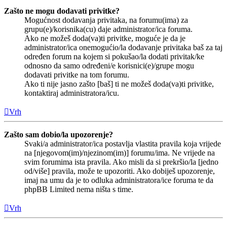
Zašto ne mogu dodavati privitke?
Mogućnost dodavanja privitaka, na forumu(ima) za
grupu(e)/korisnika(cu) daje administrator/ica foruma.
Ako ne možeš doda(va)ti privitke, moguće je da je
administrator/ica onemogućio/la dodavanje privitaka baš za taj
određen forum na kojem si pokušao/la dodati privitak/ke
odnosno da samo određeni/e korisnici(e)/grupe mogu
dodavati privitke na tom forumu.
Ako ti nije jasno zašto [baš] ti ne možeš doda(va)ti privitke,
kontaktiraj administratora/icu.
Vrh
Zašto sam dobio/la upozorenje?
Svaki/a administrator/ica postavlja vlastita pravila koja vrijede
na [njegovom(im)/njezinom(im)] forumu/ima. Ne vrijede na
svim forumima ista pravila. Ako misli da si prekršio/la [jedno
od/više] pravila, može te upozoriti. Ako dobiješ upozorenje,
imaj na umu da je to odluka administratora/ice foruma te da
phpBB Limited nema ništa s time.
Vrh