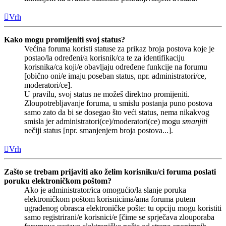
Vrh
Kako mogu promijeniti svoj status?
Većina foruma koristi statuse za prikaz broja postova koje je
postao/la određeni/a korisnik/ca te za identifikaciju
korisnika/ca koji/e obavljaju određene funkcije na forumu
[obično oni/e imaju poseban status, npr. administratori/ce,
moderatori/ce].
U pravilu, svoj status ne možeš direktno promijeniti.
Zloupotrebljavanje foruma, u smislu postanja puno postova
samo zato da bi se dosegao što veći status, nema nikakvog
smisla jer administratori(ce)/moderatori(ce) mogu
smanjiti
nečiji status [npr. smanjenjem broja postova...].
Vrh
Zašto se trebam prijaviti ako želim korisniku/ci foruma poslati
poruku elektroničkom poštom?
Ako je administrator/ica omogućio/la slanje poruka
elektroničkom poštom korisnicima/ama foruma putem
ugrađenog obrasca elektroničke pošte: tu opciju mogu koristiti
samo registrirani/e korisnici/e [čime se sprječava zlouporaba