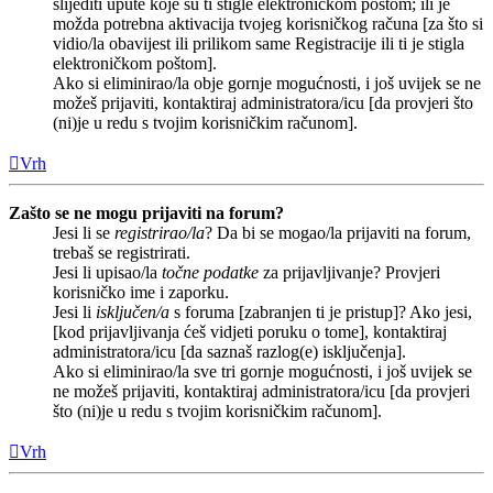
slijediti upute koje su ti stigle elektroničkom poštom; ili je
možda potrebna aktivacija tvojeg korisničkog računa [za što si
vidio/la obavijest ili prilikom same Registracije ili ti je stigla
elektroničkom poštom].
Ako si eliminirao/la obje gornje mogućnosti, i još uvijek se ne
možeš prijaviti, kontaktiraj administratora/icu [da provjeri što
(ni)je u redu s tvojim korisničkim računom].
Vrh
Zašto se ne mogu prijaviti na forum?
Jesi li se
registrirao/la
? Da bi se mogao/la prijaviti na forum,
trebaš se registrirati.
Jesi li upisao/la
točne podatke
za prijavljivanje? Provjeri
korisničko ime i zaporku.
Jesi li
isključen/a
s foruma [zabranjen ti je pristup]? Ako jesi,
[kod prijavljivanja ćeš vidjeti poruku o tome], kontaktiraj
administratora/icu [da saznaš razlog(e) isključenja].
Ako si eliminirao/la sve tri gornje mogućnosti, i još uvijek se
ne možeš prijaviti, kontaktiraj administratora/icu [da provjeri
što (ni)je u redu s tvojim korisničkim računom].
Vrh