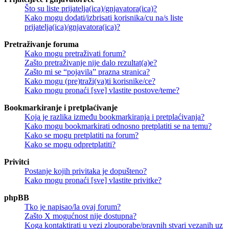
Što su liste prijatelja(ica)/gnjavatora(ica)?
Kako mogu dodati/izbrisati korisnika/cu na/s liste
prijatelja(ica)/gnjavatora(ica)?
Pretraživanje foruma
Kako mogu pretraživati forum?
Zašto pretraživanje nije dalo rezultat(a)e?
Zašto mi se “pojavila” prazna stranica?
Kako mogu (pre)traži(va)ti korisnike/ce?
Kako mogu pronaći [sve] vlastite postove/teme?
Bookmarkiranje i pretplaćivanje
Koja je razlika između bookmarkiranja i pretplaćivanja?
Kako mogu bookmarkirati odnosno pretplatiti se na temu?
Kako se mogu pretplatiti na forum?
Kako se mogu odpretplatiti?
Privitci
Postanje kojih privitaka je dopušteno?
Kako mogu pronaći [sve] vlastite privitke?
phpBB
Tko je napisao/la ovaj forum?
Zašto X mogućnost nije dostupna?
Koga kontaktirati u vezi zlouporabe/pravnih stvari vezanih uz