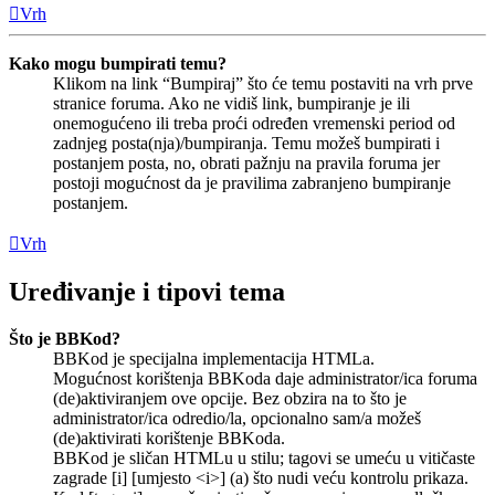
Vrh
Kako mogu bumpirati temu?
Klikom na link “Bumpiraj” što će temu postaviti na vrh prve
stranice foruma. Ako ne vidiš link, bumpiranje je ili
onemogućeno ili treba proći određen vremenski period od
zadnjeg posta(nja)/bumpiranja. Temu možeš bumpirati i
postanjem posta, no, obrati pažnju na pravila foruma jer
postoji mogućnost da je pravilima zabranjeno bumpiranje
postanjem.
Vrh
Uređivanje i tipovi tema
Što je BBKod?
BBKod je specijalna implementacija HTMLa.
Mogućnost korištenja BBKoda daje administrator/ica foruma
(de)aktiviranjem ove opcije. Bez obzira na to što je
administrator/ica odredio/la, opcionalno sam/a možeš
(de)aktivirati korištenje BBKoda.
BBKod je sličan HTMLu u stilu; tagovi se umeću u vitičaste
zagrade [i] [umjesto <i>] (a) što nudi veću kontrolu prikaza.