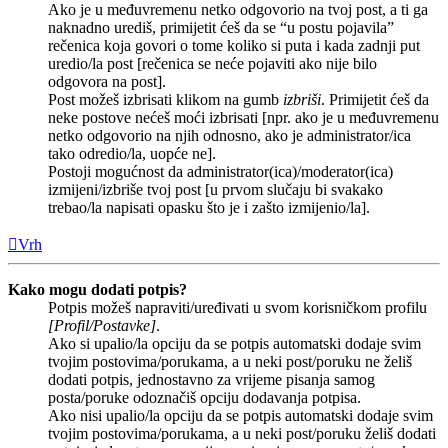
Ako je u međuvremenu netko odgovorio na tvoj post, a ti ga
naknadno urediš, primijetit ćeš da se “u postu pojavila”
rečenica koja govori o tome koliko si puta i kada zadnji put
uredio/la post [rečenica se neće pojaviti ako nije bilo
odgovora na post].
Post možeš izbrisati klikom na gumb
izbriši
. Primijetit ćeš da
neke postove nećeš moći izbrisati [npr. ako je u međuvremenu
netko odgovorio na njih odnosno, ako je administrator/ica
tako odredio/la, uopće ne].
Postoji mogućnost da administrator(ica)/moderator(ica)
izmijeni/izbriše tvoj post [u prvom slučaju bi svakako
trebao/la napisati opasku što je i zašto izmijenio/la].
Vrh
Kako mogu dodati potpis?
Potpis možeš napraviti/uređivati u svom korisničkom profilu
[Profil/Postavke]
.
Ako si upalio/la opciju da se potpis automatski dodaje svim
tvojim postovima/porukama, a u neki post/poruku ne želiš
dodati potpis, jednostavno za vrijeme pisanja samog
posta/poruke odoznačiš opciju dodavanja potpisa.
Ako nisi upalio/la opciju da se potpis automatski dodaje svim
tvojim postovima/porukama, a u neki post/poruku želiš dodati