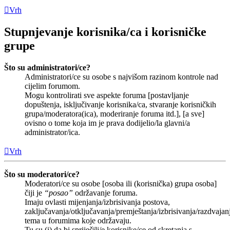
Vrh
Stupnjevanje korisnika/ca i korisničke
grupe
Što su administratori/ce?
Administratori/ce su osobe s najvišom razinom kontrole nad
cijelim forumom.
Mogu kontrolirati sve aspekte foruma [postavljanje
dopuštenja, isključivanje korisnika/ca, stvaranje korisničkih
grupa/moderatora(ica), moderiranje foruma itd.], [a sve]
ovisno o tome koja im je prava dodijelio/la glavni/a
administrator/ica.
Vrh
Što su moderatori/ce?
Moderatori/ce su osobe [osoba ili (korisnička) grupa osoba]
čiji je
“posao”
održavanje foruma.
Imaju ovlasti mijenjanja/izbrisivanja postova,
zaključavanja/otključavanja/premještanja/izbrisivanja/razdvajan
tema u forumima koje održavaju.
Tu su (i) da bi spriječili/e korisnike/ce od skretanja s