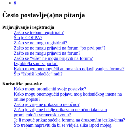
Pretražnik
Često postavlje(a)na pitanja
Prijavljivanje i registracija
Zašto se trebam registrirati?
Što je COPPA?
Zašto se ne mogu registrirati?
Zašto se ne mogu prijaviti na forum “po prvi put”?
Zašto se ne mogu prijaviti na forum?
Zašto se “više” ne mogu prijaviti na forum?
Izgubio/la sam zaporku!
Kako mogu onemogućiti automatsko odjavljivanje s foruma?
Što “Izbriši kolačiće” radi?
Korisničke postavke
Kako mogu promijeniti svoje postavke?
Kako mogu onemogućiti pojavu mog korisničkog imena na
online popisu?
Zašto je vrijeme prikazano netočno?
Zašto je vrijeme i dalje prikazano netočno iako sam
promijenio/la vremensku zonu?
Je li moguć prikaz sučelja foruma na drugom/im jeziku/cima?
Što trebam napraviti da bi se vidjela slika ispod mojeg