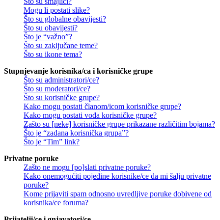
Što su smajlići?
Mogu li postati slike?
Što su globalne obavijesti?
Što su obavijesti?
Što je “važno”?
Što su zaključane teme?
Što su ikone tema?
Stupnjevanje korisnika/ca i korisničke grupe
Što su administratori/ce?
Što su moderatori/ce?
Što su korisničke grupe?
Kako mogu postati članom/icom korisničke grupe?
Kako mogu postati vođa korisničke grupe?
Zašto su [neke] korisničke grupe prikazane različitim bojama?
Što je “zadana korisnička grupa”?
Što je “Tim” link?
Privatne poruke
Zašto ne mogu [po]slati privatne poruke?
Kako onemogućiti pojedine korisnike/ce da mi šalju privatne
poruke?
Kome prijaviti spam odnosno uvredljive poruke dobivene od
korisnika/ce foruma?
Prijatelji/ce i gnjavatori/ce