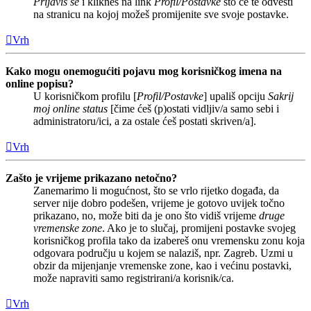
Prijaviš se
i klikneš na link
Profil/Postavke
što će te odvesti
na stranicu na kojoj možeš promijenite sve svoje postavke.
Vrh
Kako mogu onemogućiti pojavu mog korisničkog imena na
online popisu?
U korisničkom profilu [
Profil/Postavke
] upališ opciju
Sakrij
moj online status
[čime ćeš (p)ostati vidljiv/a samo sebi i
administratoru/ici, a za ostale ćeš postati skriven/a].
Vrh
Zašto je vrijeme prikazano netočno?
Zanemarimo li mogućnost, što se vrlo rijetko događa, da
server nije dobro podešen, vrijeme je gotovo uvijek točno
prikazano, no, može biti da je ono što vidiš vrijeme
druge
vremenske zone
. Ako je to slučaj, promijeni postavke svojeg
korisničkog profila tako da izabereš onu vremensku zonu koja
odgovara području u kojem se nalaziš, npr. Zagreb. Uzmi u
obzir da mijenjanje vremenske zone, kao i većinu postavki,
može napraviti samo registrirani/a korisnik/ca.
Vrh