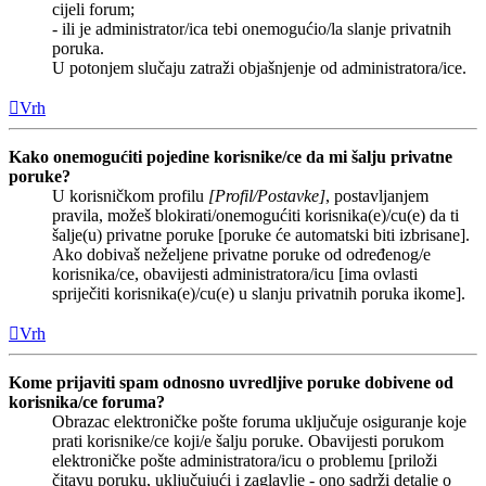
cijeli forum;
- ili je administrator/ica tebi onemogućio/la slanje privatnih
poruka.
U potonjem slučaju zatraži objašnjenje od administratora/ice.
Vrh
Kako onemogućiti pojedine korisnike/ce da mi šalju privatne
poruke?
U korisničkom profilu
[Profil/Postavke]
, postavljanjem
pravila, možeš blokirati/onemogućiti korisnika(e)/cu(e) da ti
šalje(u) privatne poruke [poruke će automatski biti izbrisane].
Ako dobivaš neželjene privatne poruke od određenog/e
korisnika/ce, obavijesti administratora/icu [ima ovlasti
spriječiti korisnika(e)/cu(e) u slanju privatnih poruka ikome].
Vrh
Kome prijaviti spam odnosno uvredljive poruke dobivene od
korisnika/ce foruma?
Obrazac elektroničke pošte foruma uključuje osiguranje koje
prati korisnike/ce koji/e šalju poruke. Obavijesti porukom
elektroničke pošte administratora/icu o problemu [priloži
čitavu poruku, uključujući i zaglavlje - ono sadrži detalje o