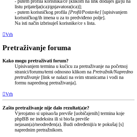
- putem profila korisnika/ce [klikom na link dodaješ ga/ju na
listu prijatelja(ica)/gnjavatora(ica)];
- putem korisničkog profila
[Profil/Postavke]
[upisivanjem
korisničkog/ih imena u za to predviđeno polje].
Na isti način izbrisuješ korisnike/ce s lista.
Vrh
Pretraživanje foruma
Kako mogu pretraživati forum?
Upisivanjem termina u kućicu za pretraživanje na početnoj
stranici/forumu/temi odnosno klikom na
Pretražnik/Napredno
pretraživanje
[link se nalazi na svim stranicama i vodi na
formu naprednog pretraživanja].
Vrh
Zašto pretraživanje nije dalo rezultat(a)e?
Vjerojatno si upisao/la previše [uobičajenih] termina koje
phpBB ne indeksira ili si bio/la previše
nejasan(a)/neodređen(a). Budi određeniji/a te pokušaj [s]
naprednim pretražnikom.