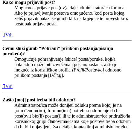
Kako mogu prijaviti post?
Mogućnost prijave post(ov)a daje administrator/ica foruma.
Ako je prijavljivanje postova omogućeno, kod posta kojeg
želiš prijaviti nalazi se gumb klik na kojeg će te provesti kroz
postupak prijave posta.
Vrh
Čemu služi gumb “Pohrani” prilikom postanja/pisanja
poruke(a)?
Omogućuje pohranjivanje [skice] posta/poruke, koji/a
naknadno može biti završen/a i postan/poslana, a što je
moguće iz korisničkog profila
[Profil/Postavke]
odnosno
prilikom postanja [
Učitaj
].
Vrh
Zašto [moj] post treba biti odobren?
Administrator/ica može donijeti odluku prema kojoj je na
[određenom(im)] forumu(ima) potrebno odobrenje da bi
post(ovi) bio(li) postan(i) ili te je administrator/ica pridružio/la
korisničkoj grupi članovima/icama koje postove treba odobriti
da bi bili objavljeni. Za detalje, kontaktiraj administratora/icu.