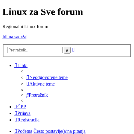
Linux za Sve forum
Regionalni Linux forum
Idi na sadržaj
Napredno
Pretražnik
pretraživanje
Linki
Neodgovorene teme
Aktivne teme
Pretražnik
ČPP
Prijava
Registracija
Početna
Često postavlje(a)na pitanja