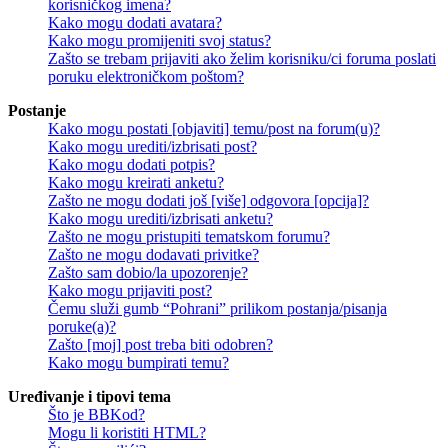
korisničkog imena?
Kako mogu dodati avatara?
Kako mogu promijeniti svoj status?
Zašto se trebam prijaviti ako želim korisniku/ci foruma poslati
poruku elektroničkom poštom?
Postanje
Kako mogu postati [objaviti] temu/post na forum(u)?
Kako mogu urediti/izbrisati post?
Kako mogu dodati potpis?
Kako mogu kreirati anketu?
Zašto ne mogu dodati još [više] odgovora [opcija]?
Kako mogu urediti/izbrisati anketu?
Zašto ne mogu pristupiti tematskom forumu?
Zašto ne mogu dodavati privitke?
Zašto sam dobio/la upozorenje?
Kako mogu prijaviti post?
Čemu služi gumb “Pohrani” prilikom postanja/pisanja
poruke(a)?
Zašto [moj] post treba biti odobren?
Kako mogu bumpirati temu?
Uređivanje i tipovi tema
Što je BBKod?
Mogu li koristiti HTML?