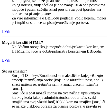
Kod [tagovi] se može pisati ručno, no, ovisno o predlošku
kojeg koristiš, vidjet ćeš da je dodavanje BBKoda postovima
moguće i putem sučelja iznad prostora za post [poruku] na
obrascu za pisanje postova.
Za više informacija o BBKodu pogledaj Vodič kojemu možeš
pristupiti sa stranice za pisanje/uređivanje postova.
Vrh
Mogu li koristiti HTML?
Ne. Većinu onoga što je moguće dobiti/prikazati korištenjem
HTMLa moguće je dobiti/prikazati i korištenjem BBKoda.
Vrh
Što su smajlići?
Smajlići [Smileys/Emoticons] su male sličice koje
prikazuju
emocije/razmišljanja osobe [koja ih je
ubacila
u post, npr. :)
znači smijem se, sretan/na sam, :( znači plačem, tužan/na
sam...].
Smajliće u post možeš
ubaciti
na dva načina: upisivanjem
kratkog koda [ako je administrator/ica odobrio/la, svaki
smajlić ima svoj vlastiti kod] i(li) klikom na smajlića [smajlići
se nalaze u sklopu obrasca za pisanje postova; u pravilu se