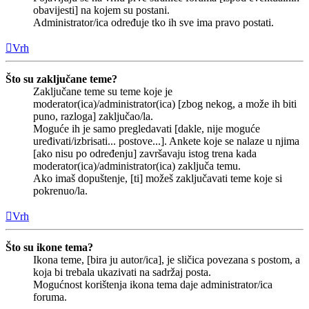
obavijesti] na kojem su postani.
Administrator/ica određuje tko ih sve ima pravo postati.
Vrh
Što su zaključane teme?
Zaključane teme su teme koje je
moderator(ica)/administrator(ica) [zbog nekog, a može ih biti
puno, razloga] zaključao/la.
Moguće ih je samo pregledavati [dakle, nije moguće
uređivati/izbrisati... postove...]. Ankete koje se nalaze u njima
[ako nisu po određenju] završavaju istog trena kada
moderator(ica)/administrator(ica) zaključa temu.
Ako imaš dopuštenje, [ti] možeš zaključavati teme koje si
pokrenuo/la.
Vrh
Što su ikone tema?
Ikona teme, [bira ju autor/ica], je sličica povezana s postom, a
koja bi trebala ukazivati na sadržaj posta.
Mogućnost korištenja ikona tema daje administrator/ica
foruma.