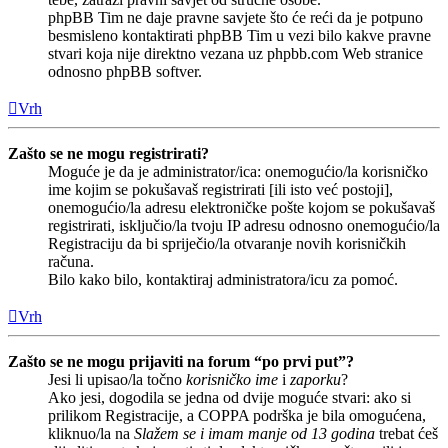
phpBB Tim ne daje pravne savjete što će reći da je potpuno
besmisleno kontaktirati phpBB Tim u vezi bilo kakve pravne
stvari koja nije direktno vezana uz phpbb.com Web stranice
odnosno phpBB softver.
Vrh
Zašto se ne mogu registrirati?
Moguće je da je administrator/ica: onemogućio/la korisničko
ime kojim se pokušavaš registrirati [ili isto već postoji],
onemogućio/la adresu elektroničke pošte kojom se pokušavaš
registrirati, isključio/la tvoju IP adresu odnosno onemogućio/la
Registraciju da bi spriječio/la otvaranje novih korisničkih
računa.
Bilo kako bilo, kontaktiraj administratora/icu za pomoć.
Vrh
Zašto se ne mogu prijaviti na forum “po prvi put”?
Jesi li upisao/la točno
korisničko ime
i
zaporku
?
Ako jesi, dogodila se jedna od dvije moguće stvari: ako si
prilikom Registracije, a COPPA podrška je bila omogućena,
kliknuo/la na
Slažem se i imam manje od 13 godina
trebat ćeš