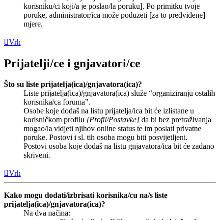
korisniku/ci koji/a je poslao/la poruku]. Po primitku tvoje
poruke, administrator/ica može poduzeti [za to predviđene]
mjere.
Vrh
Prijatelji/ce i gnjavatori/ce
Što su liste prijatelja(ica)/gnjavatora(ica)?
Liste prijatelja(ica)/gnjavatora(ica) služe “organiziranju ostalih
korisnika/ca foruma”.
Osobe koje dodaš na listu prijatelja/ica bit će izlistane u
korisničkom profilu
[Profil/Postavke]
da bi bez pretraživanja
mogao/la vidjeti njihov online status te im poslati privatne
poruke. Postovi i sl. tih osoba mogu biti posvijetljeni.
Postovi osoba koje dodaš na listu gnjavatora/ica bit će zadano
skriveni.
Vrh
Kako mogu dodati/izbrisati korisnika/cu na/s liste
prijatelja(ica)/gnjavatora(ica)?
Na dva načina: