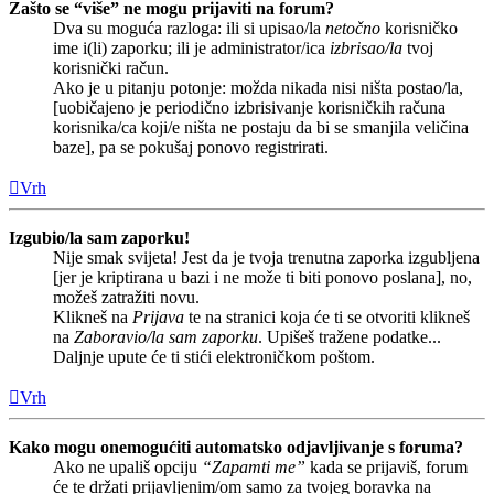
Zašto se “više” ne mogu prijaviti na forum?
Dva su moguća razloga: ili si upisao/la
netočno
korisničko
ime i(li) zaporku; ili je administrator/ica
izbrisao/la
tvoj
korisnički račun.
Ako je u pitanju potonje: možda nikada nisi ništa postao/la,
[uobičajeno je periodično izbrisivanje korisničkih računa
korisnika/ca koji/e ništa ne postaju da bi se smanjila veličina
baze], pa se pokušaj ponovo registrirati.
Vrh
Izgubio/la sam zaporku!
Nije smak svijeta! Jest da je tvoja trenutna zaporka izgubljena
[jer je kriptirana u bazi i ne može ti biti ponovo poslana], no,
možeš zatražiti novu.
Klikneš na
Prijava
te na stranici koja će ti se otvoriti klikneš
na
Zaboravio/la sam zaporku
. Upišeš tražene podatke...
Daljnje upute će ti stići elektroničkom poštom.
Vrh
Kako mogu onemogućiti automatsko odjavljivanje s foruma?
Ako ne upališ opciju
“Zapamti me”
kada se prijaviš, forum
će te držati prijavljenim/om samo za tvojeg boravka na