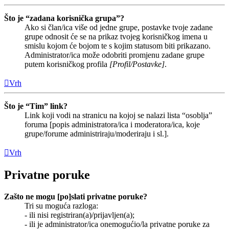
Što je “zadana korisnička grupa”?
Ako si član/ica više od jedne grupe, postavke tvoje zadane
grupe odnosit će se na prikaz tvojeg korisničkog imena u
smislu kojom će bojom te s kojim statusom biti prikazano.
Administrator/ica može odobriti promjenu zadane grupe
putem korisničkog profila
[Profil/Postavke]
.
Vrh
Što je “Tim” link?
Link koji vodi na stranicu na kojoj se nalazi lista “osoblja”
foruma [popis administratora/ica i moderatora/ica, koje
grupe/forume administriraju/moderiraju i sl.].
Vrh
Privatne poruke
Zašto ne mogu [po]slati privatne poruke?
Tri su moguća razloga:
- ili nisi registriran(a)/prijavljen(a);
- ili je administrator/ica onemogućio/la privatne poruke za