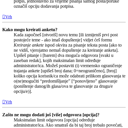
potpis, jednostavno za vrijeme pisanja samog posta/poruke
označiš opciju dodavanja potpisa.
Vrh
Kako mogu kreirati anketu?
Kada započneš [otvoriš] novu temu [ili izmijeniš prvi post
postojeće teme - ako imaš dopuštenje] vidjet ćeš formu
Kreiranje ankete
ispod okvira za pisanje teksta posta [ako to
ne vidiš, vjerojatno nemaš dopuštenje za kreiranje anketa].
Upišeš pitanje i [barem] dva moguća odgovora [svaki u
zaseban redak], kojih maksimalan limit određuje
administrator/ica. Možeš postaviti (i) vremensko ograničenje
trajanja ankete [upišeš broj dana; 0=neograničeno], [broj]
koliko opcija korisnik/ca može odabrati prilikom glasovanja te
o(ne)mogućiti “predomišljanje” [“ponovljeno” glasovanje
(poništenje danog/ih glasa/ova te glasovanje za drugu/e
opciju/e)].
Vrh
Zašto ne mogu dodati još [više] odgovora [opcija]?
Maksimalan limit odgovora [opcija] određuje
administrator/ica. Ako smatraš da bi taj broj trebalo povećati,