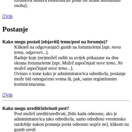
forumova sustava elektroničke pošte od strane anonimnih
osoba].
Vrh
Postanje
Kako mogu postati [objaviti] temu/post na forum(u)?
Klikneš na odgovarajući gumb na forumu/temi [npr.
nova
tema
,
odgovori
...].
Radnje koje (ne)možeš raditi su uvijek prikazane na dnu
ekrana foruma/teme [npr.
Možeš započinjati nove teme
,
Ne
možeš započinjati nove teme
...].
Ovisno o tome kako je administrator/ica odredio/la, postanje
može biti omogućeno svima ili, pak, samo registriranim
korisnicima/ama.
Vrh
Kako mogu urediti/izbrisati post?
Post možeš urediti/uređivati, [bilo kada odnosno, ako je
administrator/ica tako odredio/la, samo određeno vremensko
razdoblje nakon postanja posta odnosno uopće ne], klikom na
gumb
uredi
.