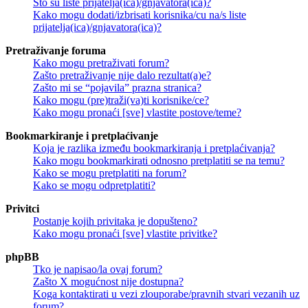
Što su liste prijatelja(ica)/gnjavatora(ica)?
Kako mogu dodati/izbrisati korisnika/cu na/s liste
prijatelja(ica)/gnjavatora(ica)?
Pretraživanje foruma
Kako mogu pretraživati forum?
Zašto pretraživanje nije dalo rezultat(a)e?
Zašto mi se “pojavila” prazna stranica?
Kako mogu (pre)traži(va)ti korisnike/ce?
Kako mogu pronaći [sve] vlastite postove/teme?
Bookmarkiranje i pretplaćivanje
Koja je razlika između bookmarkiranja i pretplaćivanja?
Kako mogu bookmarkirati odnosno pretplatiti se na temu?
Kako se mogu pretplatiti na forum?
Kako se mogu odpretplatiti?
Privitci
Postanje kojih privitaka je dopušteno?
Kako mogu pronaći [sve] vlastite privitke?
phpBB
Tko je napisao/la ovaj forum?
Zašto X mogućnost nije dostupna?
Koga kontaktirati u vezi zlouporabe/pravnih stvari vezanih uz
forum?