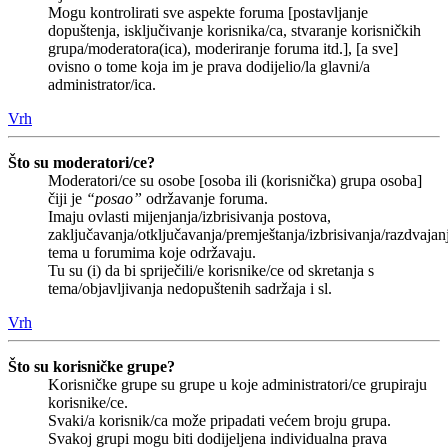
Mogu kontrolirati sve aspekte foruma [postavljanje
dopuštenja, isključivanje korisnika/ca, stvaranje korisničkih
grupa/moderatora(ica), moderiranje foruma itd.], [a sve]
ovisno o tome koja im je prava dodijelio/la glavni/a
administrator/ica.
Vrh
Što su moderatori/ce?
Moderatori/ce su osobe [osoba ili (korisnička) grupa osoba]
čiji je
“posao”
održavanje foruma.
Imaju ovlasti mijenjanja/izbrisivanja postova,
zaključavanja/otključavanja/premještanja/izbrisivanja/razdvajan
tema u forumima koje održavaju.
Tu su (i) da bi spriječili/e korisnike/ce od skretanja s
tema/objavljivanja nedopuštenih sadržaja i sl.
Vrh
Što su korisničke grupe?
Korisničke grupe su grupe u koje administratori/ce grupiraju
korisnike/ce.
Svaki/a korisnik/ca može pripadati većem broju grupa.
Svakoj grupi mogu biti dodijeljena individualna prava