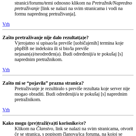
stranici/forumu/temi odnosno klikom na
Pretražnik/Napredno
pretraživanje
[link se nalazi na svim stranicama i vodi na
formu naprednog pretraživanja].
Vrh
Zašto pretraživanje nije dalo rezultat(a)e?
Vjerojatno si upisao/la previše [uobičajenih] termina koje
phpBB ne indeksira ili si bio/la previše
nejasan(a)/neodređen(a). Budi određeniji/a te pokušaj [s]
naprednim pretražnikom.
Vrh
Zašto mi se “pojavila” prazna stranica?
Pretraživanje je rezultiralo s previše rezultata koje server nije
mogao obraditi. Budi određeniji/a te pokušaj [s] naprednim
pretražnikom.
Vrh
Kako mogu (pre)traži(va)ti korisnike/ce?
Klikom na
Članstvo
, link se nalazi na svim stranicama, otvorit
će se stranica, s popisom članova/ica foruma, na kojoj se