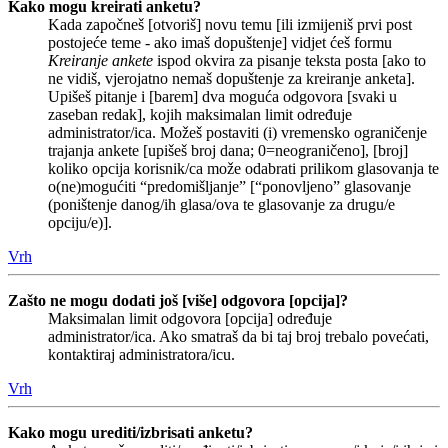
Kako mogu kreirati anketu?
Kada započneš [otvoriš] novu temu [ili izmijeniš prvi post
postojeće teme - ako imaš dopuštenje] vidjet ćeš formu
Kreiranje ankete
ispod okvira za pisanje teksta posta [ako to
ne vidiš, vjerojatno nemaš dopuštenje za kreiranje anketa].
Upišeš pitanje i [barem] dva moguća odgovora [svaki u
zaseban redak], kojih maksimalan limit određuje
administrator/ica. Možeš postaviti (i) vremensko ograničenje
trajanja ankete [upišeš broj dana; 0=neograničeno], [broj]
koliko opcija korisnik/ca može odabrati prilikom glasovanja te
o(ne)mogućiti “predomišljanje” [“ponovljeno” glasovanje
(poništenje danog/ih glasa/ova te glasovanje za drugu/e
opciju/e)].
Vrh
Zašto ne mogu dodati još [više] odgovora [opcija]?
Maksimalan limit odgovora [opcija] određuje
administrator/ica. Ako smatraš da bi taj broj trebalo povećati,
kontaktiraj administratora/icu.
Vrh
Kako mogu urediti/izbrisati anketu?