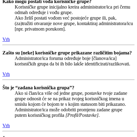
Kako mogu postati vođa korisničke grupe?
Korisničke grupe inicijalno kreira administrator/ica pri čemu
odmah određuje i vođu grupe.
Ako želiš postati vođom već postojeće grupe ili, pak,
(za)tražiti otvaranje nove grupe, kontaktiraj administratora/icu
[npr. privatnom porukom].
Vrh
Zašto su [neke] korisničke grupe prikazane različitim bojama?
Administrator/ica foruma određuje boje [članova/ica]
korisničkih grupa da bi ih bilo lakše identificirati/razlikovati.
Vrh
Što je “zadana korisnička grupa”?
Ako si član/ica više od jedne grupe, postavke tvoje zadane
grupe odnosit će se na prikaz tvojeg korisničkog imena u
smislu kojom će bojom te s kojim statusom biti prikazano.
Administrator/ica može odobriti promjenu zadane grupe
putem korisničkog profila
[Profil/Postavke]
.
Vrh