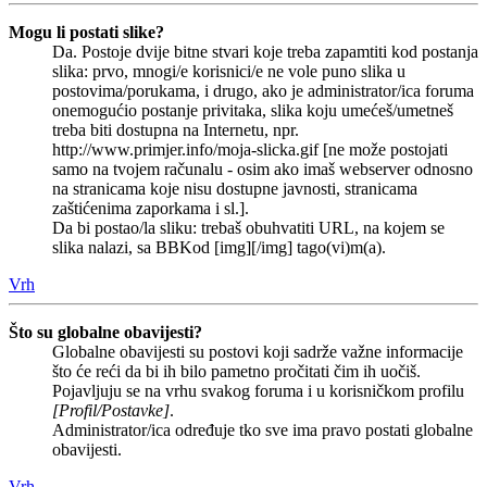
Mogu li postati slike?
Da. Postoje dvije bitne stvari koje treba zapamtiti kod postanja
slika: prvo, mnogi/e korisnici/e ne vole puno slika u
postovima/porukama, i drugo, ako je administrator/ica foruma
onemogućio postanje privitaka, slika koju umećeš/umetneš
treba biti dostupna na Internetu, npr.
http://www.primjer.info/moja-slicka.gif [ne može postojati
samo na tvojem računalu - osim ako imaš webserver odnosno
na stranicama koje nisu dostupne javnosti, stranicama
zaštićenima zaporkama i sl.].
Da bi postao/la sliku: trebaš obuhvatiti URL, na kojem se
slika nalazi, sa BBKod [img][/img] tago(vi)m(a).
Vrh
Što su globalne obavijesti?
Globalne obavijesti su postovi koji sadrže važne informacije
što će reći da bi ih bilo pametno pročitati čim ih uočiš.
Pojavljuju se na vrhu svakog foruma i u korisničkom profilu
[Profil/Postavke]
.
Administrator/ica određuje tko sve ima pravo postati globalne
obavijesti.
Vrh