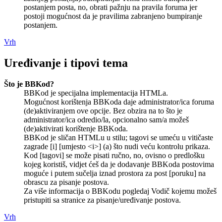
postanjem posta, no, obrati pažnju na pravila foruma jer
postoji mogućnost da je pravilima zabranjeno bumpiranje
postanjem.
Vrh
Uređivanje i tipovi tema
Što je BBKod?
BBKod je specijalna implementacija HTMLa.
Mogućnost korištenja BBKoda daje administrator/ica foruma
(de)aktiviranjem ove opcije. Bez obzira na to što je
administrator/ica odredio/la, opcionalno sam/a možeš
(de)aktivirati korištenje BBKoda.
BBKod je sličan HTMLu u stilu; tagovi se umeću u vitičaste
zagrade [i] [umjesto <i>] (a) što nudi veću kontrolu prikaza.
Kod [tagovi] se može pisati ručno, no, ovisno o predlošku
kojeg koristiš, vidjet ćeš da je dodavanje BBKoda postovima
moguće i putem sučelja iznad prostora za post [poruku] na
obrascu za pisanje postova.
Za više informacija o BBKodu pogledaj Vodič kojemu možeš
pristupiti sa stranice za pisanje/uređivanje postova.
Vrh