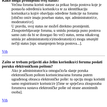
Kako mogu promijeniti svoj status?
Većina foruma koristi statuse za prikaz broja postova koje je
postao/la određeni/a korisnik/ca te za identifikaciju
korisnika/ca koji/e obavljaju određene funkcije na forumu
[obično oni/e imaju poseban status, npr. administratori/ce,
moderatori/ce].
U pravilu, svoj status ne možeš direktno promijeniti.
Zloupotrebljavanje foruma, u smislu postanja puno postova
samo zato da bi se dosegao što veći status, nema nikakvog
smisla jer administratori(ce)/moderatori(ce) mogu
smanjiti
nečiji status [npr. smanjenjem broja postova...].
Vrh
Zašto se trebam prijaviti ako želim korisniku/ci foruma poslati
poruku elektroničkom poštom?
Ako je administrator/ica omogućio/la slanje poruka
elektroničkom poštom korisnicima/ama foruma putem
ugrađenog obrasca elektroničke pošte: tu opciju mogu koristiti
samo registrirani/e korisnici/e [čime se sprječava zlouporaba
forumova sustava elektroničke pošte od strane anonimnih
osoba].
Vrh