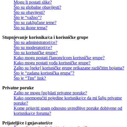
Mogu li postati slike?
Što su globalne obavijesti?
Što su obavijesti?
Što je “važno”?
Što su zaključane teme?
Što su ikone tema?
Stupnjevanje korisnika/ca i korisničke grupe
Što su administratori/ce?
Što su moderatori/ce?
Što su korisničke grupe?
Kako mogu postati članom/icom korisničke grupe?
Kako mogu postati vođa korisničke grupe?
Zašto su [neke] korisničke grupe prikazane različitim bojama?
Što je “zadana korisnička grupa”?
Što je “Tim” link?
Privatne poruke
Zašto ne mogu [po]slati privatne poruke?
Kako onemogućiti pojedine korisnike/ce da mi šalju privatne
poruke?
Kome prijaviti spam odnosno uvredljive poruke dobivene od
korisnika/ce foruma?
Prijatelji/ce i gnjavatori/ce