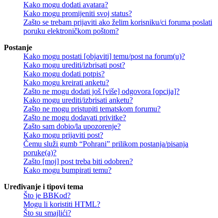
Kako mogu dodati avatara?
Kako mogu promijeniti svoj status?
Zašto se trebam prijaviti ako želim korisniku/ci foruma poslati
poruku elektroničkom poštom?
Postanje
Kako mogu postati [objaviti] temu/post na forum(u)?
Kako mogu urediti/izbrisati post?
Kako mogu dodati potpis?
Kako mogu kreirati anketu?
Zašto ne mogu dodati još [više] odgovora [opcija]?
Kako mogu urediti/izbrisati anketu?
Zašto ne mogu pristupiti tematskom forumu?
Zašto ne mogu dodavati privitke?
Zašto sam dobio/la upozorenje?
Kako mogu prijaviti post?
Čemu služi gumb “Pohrani” prilikom postanja/pisanja
poruke(a)?
Zašto [moj] post treba biti odobren?
Kako mogu bumpirati temu?
Uređivanje i tipovi tema
Što je BBKod?
Mogu li koristiti HTML?
Što su smajlići?