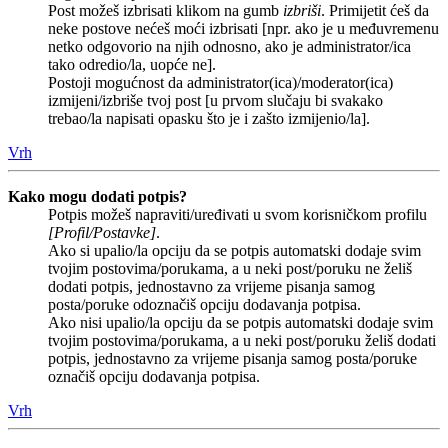
Post možeš izbrisati klikom na gumb
izbriši
. Primijetit ćeš da
neke postove nećeš moći izbrisati [npr. ako je u međuvremenu
netko odgovorio na njih odnosno, ako je administrator/ica
tako odredio/la, uopće ne].
Postoji mogućnost da administrator(ica)/moderator(ica)
izmijeni/izbriše tvoj post [u prvom slučaju bi svakako
trebao/la napisati opasku što je i zašto izmijenio/la].
Vrh
Kako mogu dodati potpis?
Potpis možeš napraviti/uređivati u svom korisničkom profilu
[Profil/Postavke]
.
Ako si upalio/la opciju da se potpis automatski dodaje svim
tvojim postovima/porukama, a u neki post/poruku ne želiš
dodati potpis, jednostavno za vrijeme pisanja samog
posta/poruke odoznačiš opciju dodavanja potpisa.
Ako nisi upalio/la opciju da se potpis automatski dodaje svim
tvojim postovima/porukama, a u neki post/poruku želiš dodati
potpis, jednostavno za vrijeme pisanja samog posta/poruke
označiš opciju dodavanja potpisa.
Vrh