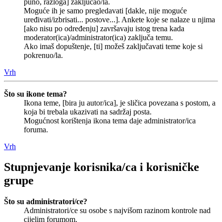
puno, razloga] zaključao/la.
Moguće ih je samo pregledavati [dakle, nije moguće
uređivati/izbrisati... postove...]. Ankete koje se nalaze u njima
[ako nisu po određenju] završavaju istog trena kada
moderator(ica)/administrator(ica) zaključa temu.
Ako imaš dopuštenje, [ti] možeš zaključavati teme koje si
pokrenuo/la.
Vrh
Što su ikone tema?
Ikona teme, [bira ju autor/ica], je sličica povezana s postom, a
koja bi trebala ukazivati na sadržaj posta.
Mogućnost korištenja ikona tema daje administrator/ica
foruma.
Vrh
Stupnjevanje korisnika/ca i korisničke
grupe
Što su administratori/ce?
Administratori/ce su osobe s najvišom razinom kontrole nad
cijelim forumom.