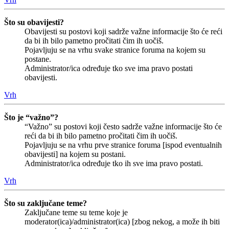
Što su obavijesti?
Obavijesti su postovi koji sadrže važne informacije što će reći
da bi ih bilo pametno pročitati čim ih uočiš.
Pojavljuju se na vrhu svake stranice foruma na kojem su
postane.
Administrator/ica određuje tko sve ima pravo postati
obavijesti.
Vrh
Što je “važno”?
“Važno” su postovi koji često sadrže važne informacije što će
reći da bi ih bilo pametno pročitati čim ih uočiš.
Pojavljuju se na vrhu prve stranice foruma [ispod eventualnih
obavijesti] na kojem su postani.
Administrator/ica određuje tko ih sve ima pravo postati.
Vrh
Što su zaključane teme?
Zaključane teme su teme koje je
moderator(ica)/administrator(ica) [zbog nekog, a može ih biti