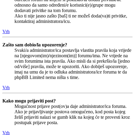
odnosno da samo određeni/e korisnici(e)/grupe mogu
dodavati privitke na tom forumu.
Ako ti nije jasno zašto [baš] ti ne možeš doda(va)ti privitke,
kontaktiraj administratora/icu.
Vrh
Zašto sam dobio/la upozorenje?
Svaki/a administrator/ica postavlja vlastita pravila koja vrijede
na [njegovom(im)/njezinom(im)] forumu/ima. Ne vrijede na
svim forumima ista pravila. Ako misli da si prekršio/la [jedno
od/više] pravila, može te upozoriti. Ako dobiješ upozorenje,
imaj na umu da je to odluka administratora/ice foruma te da
phpBB Limited nema ništa s time.
Vrh
Kako mogu prijaviti post?
Mogućnost prijave post(ov)a daje administrator/ica foruma.
Ako je prijavljivanje postova omogućeno, kod posta kojeg
želiš prijaviti nalazi se gumb klik na kojeg će te provesti kroz
postupak prijave posta.
Vrh