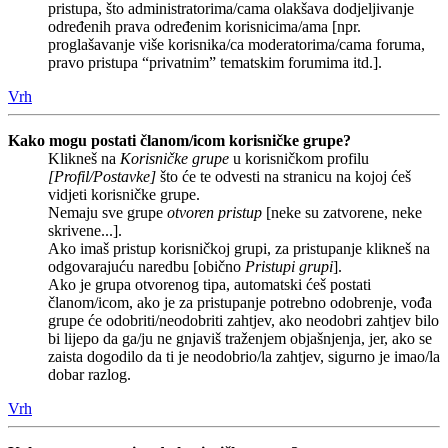
pristupa, što administratorima/cama olakšava dodjeljivanje
određenih prava određenim korisnicima/ama [npr.
proglašavanje više korisnika/ca moderatorima/cama foruma,
pravo pristupa “privatnim” tematskim forumima itd.].
Vrh
Kako mogu postati članom/icom korisničke grupe?
Klikneš na
Korisničke grupe
u korisničkom profilu
[Profil/Postavke]
što će te odvesti na stranicu na kojoj ćeš
vidjeti korisničke grupe.
Nemaju sve grupe
otvoren pristup
[neke su zatvorene, neke
skrivene...].
Ako imaš pristup korisničkoj grupi, za pristupanje klikneš na
odgovarajuću naredbu [obično
Pristupi grupi
].
Ako je grupa otvorenog tipa, automatski ćeš postati
članom/icom, ako je za pristupanje potrebno odobrenje, vođa
grupe će odobriti/neodobriti zahtjev, ako neodobri zahtjev bilo
bi lijepo da ga/ju ne gnjaviš traženjem objašnjenja, jer, ako se
zaista dogodilo da ti je neodobrio/la zahtjev, sigurno je imao/la
dobar razlog.
Vrh