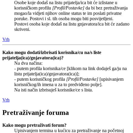
Osobe koje dodaš na listu prijatelja/ica bit će izlistane u
korisničkom profilu
[Profil/Postavke]
da bi bez pretraživanja
mogao/la vidjeti njihov online status te im poslati privatne
poruke. Postovi i sl. tih osoba mogu biti posvijetljeni.
Postovi osoba koje dodaš na listu gnjavatora/ica bit će zadano
skriveni.
Vrh
Kako mogu dodati/izbrisati korisnika/cu na/s liste
prijatelja(ica)/gnjavatora(ica)?
Na dva načina:
- putem profila korisnika/ce [klikom na link dodaješ ga/ju na
listu prijatelja(ica)/gnjavatora(ica)];
- putem korisničkog profila
[Profil/Postavke]
[upisivanjem
korisničkog/ih imena u za to predviđeno polje].
Na isti način izbrisuješ korisnike/ce s lista.
Vrh
Pretraživanje foruma
Kako mogu pretraživati forum?
Upisivanjem termina u kućicu za pretraživanje na početnoj