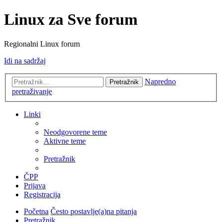
Linux za Sve forum
Regionalni Linux forum
Idi na sadržaj
Napredno
Pretražnik
pretraživanje
Linki
Neodgovorene teme
Aktivne teme
Pretražnik
ČPP
Prijava
Registracija
Početna
Često postavlje(a)na pitanja
Pretražnik