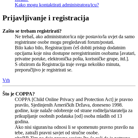
Kako mogu kontaktirati administratora/icu?
Prijavljivanje i registracija
Zašto se trebam registrirati?
Ne trebaš, ako administrator/ica nije postavio/la uvjet da samo
registrirane osobe mogu pregledavati forum/postati.
Bilo kako bilo, Registracijom ćeš dobiti pristup dodatnim
opcijama koje nisu dostupne neregistriranim osobama [avatari,
privatne poruke, elektronička pošta, korisničke grupe, itd.].
S obzirom da Registracija traje svega nekoliko minuta,
preporučljivo je registrirati se.
Vrh
Što je COPPA?
COPPA [Child Online Privacy and Protection Act] je pravno
pravilo, Sjedinjenih Američkih Država, doneseno 1998.
godine, koje nalaže odobrenje od strane roditelja/staratelja za
prikupljanje osobnih podataka [od] osoba mlađih od 13
godina.
Ako nisi siguran/na odnosi li se spomenuto pravno pravilo na
tebe, zatraži pravni savjet od stručne osobe.