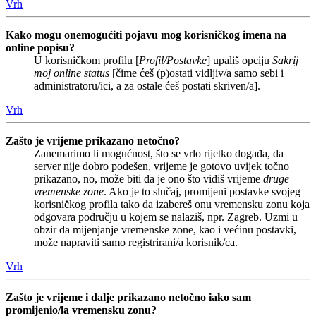
Vrh
Kako mogu onemogućiti pojavu mog korisničkog imena na
online popisu?
U korisničkom profilu [
Profil/Postavke
] upališ opciju
Sakrij
moj online status
[čime ćeš (p)ostati vidljiv/a samo sebi i
administratoru/ici, a za ostale ćeš postati skriven/a].
Vrh
Zašto je vrijeme prikazano netočno?
Zanemarimo li mogućnost, što se vrlo rijetko događa, da
server nije dobro podešen, vrijeme je gotovo uvijek točno
prikazano, no, može biti da je ono što vidiš vrijeme
druge
vremenske zone
. Ako je to slučaj, promijeni postavke svojeg
korisničkog profila tako da izabereš onu vremensku zonu koja
odgovara području u kojem se nalaziš, npr. Zagreb. Uzmi u
obzir da mijenjanje vremenske zone, kao i većinu postavki,
može napraviti samo registrirani/a korisnik/ca.
Vrh
Zašto je vrijeme i dalje prikazano netočno iako sam
promijenio/la vremensku zonu?