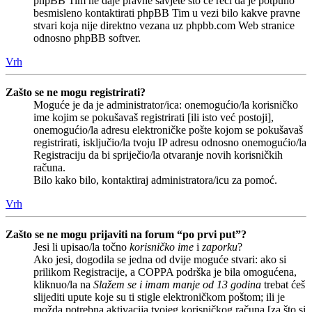
phpBB Tim ne daje pravne savjete što će reći da je potpuno
besmisleno kontaktirati phpBB Tim u vezi bilo kakve pravne
stvari koja nije direktno vezana uz phpbb.com Web stranice
odnosno phpBB softver.
Vrh
Zašto se ne mogu registrirati?
Moguće je da je administrator/ica: onemogućio/la korisničko
ime kojim se pokušavaš registrirati [ili isto već postoji],
onemogućio/la adresu elektroničke pošte kojom se pokušavaš
registrirati, isključio/la tvoju IP adresu odnosno onemogućio/la
Registraciju da bi spriječio/la otvaranje novih korisničkih
računa.
Bilo kako bilo, kontaktiraj administratora/icu za pomoć.
Vrh
Zašto se ne mogu prijaviti na forum “po prvi put”?
Jesi li upisao/la točno
korisničko ime
i
zaporku
?
Ako jesi, dogodila se jedna od dvije moguće stvari: ako si
prilikom Registracije, a COPPA podrška je bila omogućena,
kliknuo/la na
Slažem se i imam manje od 13 godina
trebat ćeš
slijediti upute koje su ti stigle elektroničkom poštom; ili je
možda potrebna aktivacija tvojeg korisničkog računa [za što si