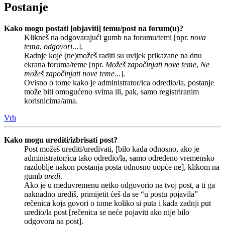
Postanje
Kako mogu postati [objaviti] temu/post na forum(u)?
Klikneš na odgovarajući gumb na forumu/temi [npr.
nova
tema
,
odgovori
...].
Radnje koje (ne)možeš raditi su uvijek prikazane na dnu
ekrana foruma/teme [npr.
Možeš započinjati nove teme
,
Ne
možeš započinjati nove teme
...].
Ovisno o tome kako je administrator/ica odredio/la, postanje
može biti omogućeno svima ili, pak, samo registriranim
korisnicima/ama.
Vrh
Kako mogu urediti/izbrisati post?
Post možeš urediti/uređivati, [bilo kada odnosno, ako je
administrator/ica tako odredio/la, samo određeno vremensko
razdoblje nakon postanja posta odnosno uopće ne], klikom na
gumb
uredi
.
Ako je u međuvremenu netko odgovorio na tvoj post, a ti ga
naknadno urediš, primijetit ćeš da se “u postu pojavila”
rečenica koja govori o tome koliko si puta i kada zadnji put
uredio/la post [rečenica se neće pojaviti ako nije bilo
odgovora na post].