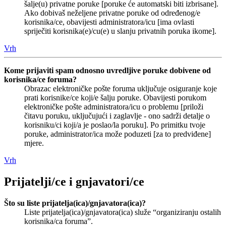
šalje(u) privatne poruke [poruke će automatski biti izbrisane].
Ako dobivaš neželjene privatne poruke od određenog/e
korisnika/ce, obavijesti administratora/icu [ima ovlasti
spriječiti korisnika(e)/cu(e) u slanju privatnih poruka ikome].
Vrh
Kome prijaviti spam odnosno uvredljive poruke dobivene od
korisnika/ce foruma?
Obrazac elektroničke pošte foruma uključuje osiguranje koje
prati korisnike/ce koji/e šalju poruke. Obavijesti porukom
elektroničke pošte administratora/icu o problemu [priloži
čitavu poruku, uključujući i zaglavlje - ono sadrži detalje o
korisniku/ci koji/a je poslao/la poruku]. Po primitku tvoje
poruke, administrator/ica može poduzeti [za to predviđene]
mjere.
Vrh
Prijatelji/ce i gnjavatori/ce
Što su liste prijatelja(ica)/gnjavatora(ica)?
Liste prijatelja(ica)/gnjavatora(ica) služe “organiziranju ostalih
korisnika/ca foruma”.