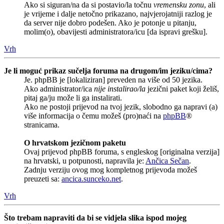
Ako si siguran/na da si postavio/la točnu
vremensku zonu
, ali
je vrijeme i dalje netočno prikazano, najvjerojatniji razlog je
da server nije dobro podešen. Ako je potonje u pitanju,
molim(o), obavijesti administratora/icu [da ispravi grešku].
Vrh
Je li moguć prikaz sučelja foruma na drugom/im jeziku/cima?
Je. phpBB je [lokaliziran] preveden na više od 50 jezika.
Ako administrator/ica
nije instalirao/la
jezični paket koji želiš,
pitaj ga/ju može li ga instalirati.
Ako ne postoji prijevod na tvoj jezik, slobodno ga napravi (a)
više informacija o čemu možeš (pro)naći na
phpBB
®
stranicama.
O hrvatskom jezičnom paketu
Ovaj prijevod phpBB foruma, s engleskog [originalna verzija]
na hrvatski, u potpunosti, napravila je:
Ančica Sečan
.
Zadnju verziju ovog mog kompletnog prijevoda možeš
preuzeti sa:
ancica.sunceko.net
.
Vrh
Što trebam napraviti da bi se vidjela slika ispod mojeg