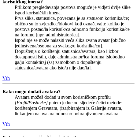
korisničkog imena?
Prilikom pregledavanja postova moguće je vidjeti dvije slike
ispod korisničkih imena.
Prva slika, statusnica, povezana je sa statusom korisnika/ce;
obično su to zvjezdice/blokovi koji označavaju: koliko je
postova postao/la korisnik/ca odnosno funkciju korisnika/ce
na forumu [npr. administrator/ica].
Ispod nje se može nalaziti veća slika zvana avatar [obično
jedinstvena/osobna za svakog/u korisnika/cu].
Dopuštenja o korištenju statusnica/avatara, kao i izbor
dostupnosti istih, daje administrator/ica foruma [slobodno
ga/ju kontaktiraj (sa) zamolbom o dopuštenju
statusnica/avatara ako isto/a nije dao/la].
Vrh
Kako mogu dodati avatara?
Avatara možeš dodati u svom korisničkom profilu
[Profil/Postavke]
putem jedne od sljedeće četiri metode:
korištenjem Gravatara, (iza)biranjem iz Galerije avatara,
linkanjem na avatara odnosno pohranjivanjem avatara.
Vrh