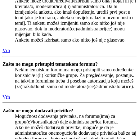
Ankete može urediti/uređivati/izbrisati samo ona/j koja/i ih je i
kreirala/o, moderator/ica i(li) administrator/ica. Da bi
izmijenio/la anketu, ako imaš dopuštenje, urediš prvi post u
temi [ako je kreirana, anketa se uvijek nalazi u prvom postu u
temi]. Ti anketu možeš izmijeniti samo ako nitko još nije
glasovao, dok ju moderatori(ce)/administratori(ce) mogu
mijenjati bilo kada.
Anketu možeš izbrisati samo ako nitko još nije glasovao.
Vrh
Zašto ne mogu pristupiti tematskom forumu?
Nekim tematskim forumima mogu pristupiti samo određeni/e
korisnici/e i(li) korisničke grupe. Za pregledavanje, postanje...
na takvim forumima treba ti posebna autorizacija koju možeš
(za)tražiti/dobiti samo od moderatora(ice)/administratora(ice).
Vrh
Zašto ne mogu dodavati privitke?
Mogućnost dodavanja privitaka, na forumu(ima) za
grupu(e)/korisnika(cu) daje administrator/ica foruma.
Ako ne možeš doda(va)ti privitke, moguće je da je
administrator/ica onemogućio/la dodavanje privitaka baš za taj
određen forum na kojem si pokušao/la dodati privitak/ke