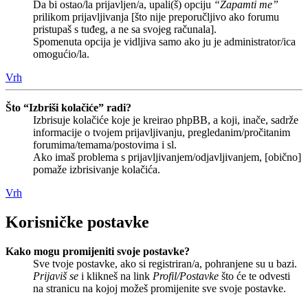
Da bi ostao/la prijavljen/a, upali(š) opciju
“Zapamti me”
prilikom prijavljivanja [što nije preporučljivo ako forumu
pristupaš s tuđeg, a ne sa svojeg računala].
Spomenuta opcija je vidljiva samo ako ju je administrator/ica
omogućio/la.
Vrh
Što “Izbriši kolačiće” radi?
Izbrisuje kolačiće koje je kreirao phpBB, a koji, inače, sadrže
informacije o tvojem prijavljivanju, pregledanim/pročitanim
forumima/temama/postovima i sl.
Ako imaš problema s prijavljivanjem/odjavljivanjem, [obično]
pomaže izbrisivanje kolačića.
Vrh
Korisničke postavke
Kako mogu promijeniti svoje postavke?
Sve tvoje postavke, ako si registriran/a, pohranjene su u bazi.
Prijaviš se
i klikneš na link
Profil/Postavke
što će te odvesti
na stranicu na kojoj možeš promijenite sve svoje postavke.