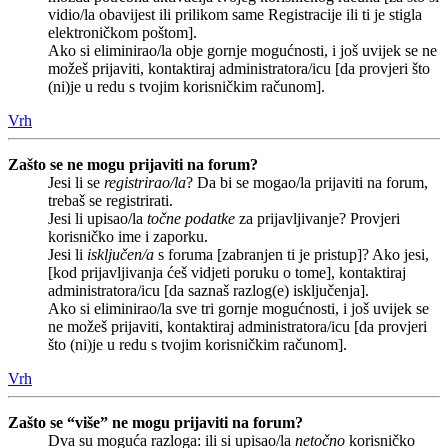
vidio/la obavijest ili prilikom same Registracije ili ti je stigla
elektroničkom poštom].
Ako si eliminirao/la obje gornje mogućnosti, i još uvijek se ne
možeš prijaviti, kontaktiraj administratora/icu [da provjeri što
(ni)je u redu s tvojim korisničkim računom].
Vrh
Zašto se ne mogu prijaviti na forum?
Jesi li se
registrirao/la
? Da bi se mogao/la prijaviti na forum,
trebaš se registrirati.
Jesi li upisao/la
točne podatke
za prijavljivanje? Provjeri
korisničko ime i zaporku.
Jesi li
isključen/a
s foruma [zabranjen ti je pristup]? Ako jesi,
[kod prijavljivanja ćeš vidjeti poruku o tome], kontaktiraj
administratora/icu [da saznaš razlog(e) isključenja].
Ako si eliminirao/la sve tri gornje mogućnosti, i još uvijek se
ne možeš prijaviti, kontaktiraj administratora/icu [da provjeri
što (ni)je u redu s tvojim korisničkim računom].
Vrh
Zašto se “više” ne mogu prijaviti na forum?
Dva su moguća razloga: ili si upisao/la
netočno
korisničko