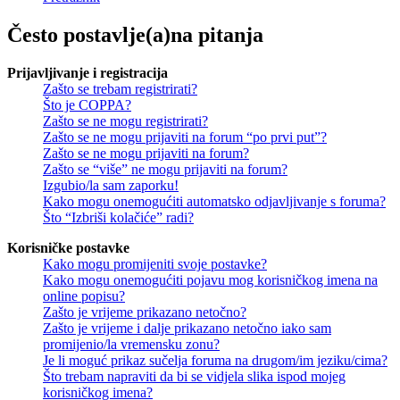
Često postavlje(a)na pitanja
Prijavljivanje i registracija
Zašto se trebam registrirati?
Što je COPPA?
Zašto se ne mogu registrirati?
Zašto se ne mogu prijaviti na forum “po prvi put”?
Zašto se ne mogu prijaviti na forum?
Zašto se “više” ne mogu prijaviti na forum?
Izgubio/la sam zaporku!
Kako mogu onemogućiti automatsko odjavljivanje s foruma?
Što “Izbriši kolačiće” radi?
Korisničke postavke
Kako mogu promijeniti svoje postavke?
Kako mogu onemogućiti pojavu mog korisničkog imena na
online popisu?
Zašto je vrijeme prikazano netočno?
Zašto je vrijeme i dalje prikazano netočno iako sam
promijenio/la vremensku zonu?
Je li moguć prikaz sučelja foruma na drugom/im jeziku/cima?
Što trebam napraviti da bi se vidjela slika ispod mojeg
korisničkog imena?