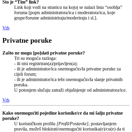
Što je “Tim” link?
Link koji vodi na stranicu na kojoj se nalazi lista “osoblja”
foruma [popis administratora/ica i moderatora/ica, koje
grupe/forume administriraju/moderiraju i sl.].
Vrh
Privatne poruke
Zašto ne mogu [po]slati privatne poruke?
Tri su moguća razloga:
- ili nisi registriran(a)/prijavljen(a);
- ili je administrator/ica onemogućio/la privatne poruke za
cijeli forum;
- ili je administrator/ica tebi onemogućio/la slanje privatnih
poruka.
U potonjem slučaju zatraži objašnjenje od administratora/ice.
Vrh
Kako onemogućiti pojedine korisnike/ce da mi šalju privatne
poruke?
U korisničkom profilu
[Profil/Postavke]
, postavljanjem
pravila, možeš blokirati/onemogućiti korisnika(e)/cu(e) da ti