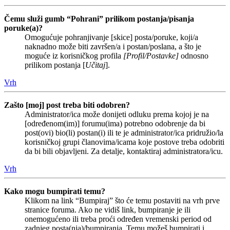
Čemu služi gumb “Pohrani” prilikom postanja/pisanja
poruke(a)?
Omogućuje pohranjivanje [skice] posta/poruke, koji/a
naknadno može biti završen/a i postan/poslana, a što je
moguće iz korisničkog profila
[Profil/Postavke]
odnosno
prilikom postanja [
Učitaj
].
Vrh
Zašto [moj] post treba biti odobren?
Administrator/ica može donijeti odluku prema kojoj je na
[određenom(im)] forumu(ima) potrebno odobrenje da bi
post(ovi) bio(li) postan(i) ili te je administrator/ica pridružio/la
korisničkoj grupi članovima/icama koje postove treba odobriti
da bi bili objavljeni. Za detalje, kontaktiraj administratora/icu.
Vrh
Kako mogu bumpirati temu?
Klikom na link “Bumpiraj” što će temu postaviti na vrh prve
stranice foruma. Ako ne vidiš link, bumpiranje je ili
onemogućeno ili treba proći određen vremenski period od
zadnjeg posta(nja)/bumpiranja. Temu možeš bumpirati i