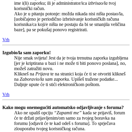
ime i(li) zaporku; ili je administrator/ica
izbrisao/la
tvoj
korisnički račun.
Ako je u pitanju potonje: možda nikada nisi ništa postao/la,
[uobičajeno je periodično izbrisivanje korisničkih računa
korisnika/ca koji/e ništa ne postaju da bi se smanjila veličina
baze], pa se pokušaj ponovo registrirati.
Vrh
Izgubio/la sam zaporku!
Nije smak svijeta! Jest da je tvoja trenutna zaporka izgubljena
[jer je kriptirana u bazi i ne može ti biti ponovo poslana], no,
možeš zatražiti novu.
Klikneš na
Prijava
te na stranici koja će ti se otvoriti klikneš
na
Zaboravio/la sam zaporku
. Upišeš tražene podatke...
Daljnje upute će ti stići elektroničkom poštom.
Vrh
Kako mogu onemogućiti automatsko odjavljivanje s foruma?
Ako ne upališ opciju
“Zapamti me”
kada se prijaviš, forum
će te držati prijavljenim/om samo za tvojeg boravka na
forumu [odjavit će te kad odeš s foruma]. To sprječava
zlouporabu tvojeg korisničkog računa.