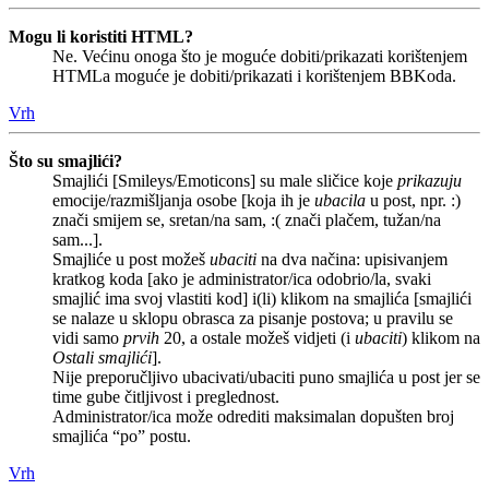
Mogu li koristiti HTML?
Ne. Većinu onoga što je moguće dobiti/prikazati korištenjem
HTMLa moguće je dobiti/prikazati i korištenjem BBKoda.
Vrh
Što su smajlići?
Smajlići [Smileys/Emoticons] su male sličice koje
prikazuju
emocije/razmišljanja osobe [koja ih je
ubacila
u post, npr. :)
znači smijem se, sretan/na sam, :( znači plačem, tužan/na
sam...].
Smajliće u post možeš
ubaciti
na dva načina: upisivanjem
kratkog koda [ako je administrator/ica odobrio/la, svaki
smajlić ima svoj vlastiti kod] i(li) klikom na smajlića [smajlići
se nalaze u sklopu obrasca za pisanje postova; u pravilu se
vidi samo
prvih
20, a ostale možeš vidjeti (i
ubaciti
) klikom na
Ostali smajlići
].
Nije preporučljivo ubacivati/ubaciti puno smajlića u post jer se
time gube čitljivost i preglednost.
Administrator/ica može odrediti maksimalan dopušten broj
smajlića “po” postu.
Vrh