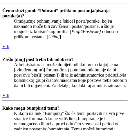
Čemu služi gumb “Pohrani” prilikom postanja/pisanja
poruke(a)?
Omogućuje pohranjivanje [skice] posta/poruke, koji/a
naknadno može biti završen/a i postan/poslana, a što je
moguće iz korisničkog profila
[Profil/Postavke]
odnosno
prilikom postanja [
Učitaj
].
Vrh
Zašto [moj] post treba biti odobren?
Administrator/ica može donijeti odluku prema kojoj je na
[određenom(im)] forumu(ima) potrebno odobrenje da bi
post(ovi) bio(li) postan(i) ili te je administrator/ica pridružio/la
korisničkoj grupi članovima/icama koje postove treba odobriti
da bi bili objavljeni. Za detalje, kontaktiraj administratora/icu.
Vrh
Kako mogu bumpirati temu?
Klikom na link “Bumpiraj” što će temu postaviti na vrh prve
stranice foruma. Ako ne vidiš link, bumpiranje je ili
onemogućeno ili treba proći određen vremenski period od
zadnjeg posta(nja)/bumpiranja. Temu možeš bumpirati i