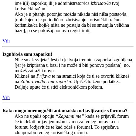
ime i(li) zaporku; ili je administrator/ica
izbrisao/la
tvoj
korisnički račun.
Ako je u pitanju potonje: možda nikada nisi ništa postao/la,
[uobičajeno je periodično izbrisivanje korisničkih računa
korisnika/ca koji/e ništa ne postaju da bi se smanjila veličina
baze], pa se pokušaj ponovo registrirati.
Vrh
Izgubio/la sam zaporku!
Nije smak svijeta! Jest da je tvoja trenutna zaporka izgubljena
[jer je kriptirana u bazi i ne može ti biti ponovo poslana], no,
možeš zatražiti novu.
Klikneš na
Prijava
te na stranici koja će ti se otvoriti klikneš
na
Zaboravio/la sam zaporku
. Upišeš tražene podatke...
Daljnje upute će ti stići elektroničkom poštom.
Vrh
Kako mogu onemogućiti automatsko odjavljivanje s foruma?
Ako ne upališ opciju
“Zapamti me”
kada se prijaviš, forum
će te držati prijavljenim/om samo za tvojeg boravka na
forumu [odjavit će te kad odeš s foruma]. To sprječava
zlouporabu tvojeg korisničkog računa.