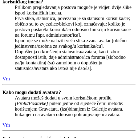
korisničkog imena?
Prilikom pregledavanja postova moguće je vidjeti dvije slike
ispod korisničkih imena.
Prva slika, statusnica, povezana je sa statusom korisnika/ce;
obično su to zvjezdice/blokovi koji označavaju: koliko je
postova postao/la korisnik/ca odnosno funkciju korisnika/ce
na forumu [npr. administrator/ica].
Ispod nje se može nalaziti veća slika zvana avatar [obično
jedinstvena/osobna za svakog/u korisnika/cu].
Dopuštenja o korištenju statusnica/avatara, kao i izbor
dostupnosti istih, daje administrator/ica foruma [slobodno
ga/ju kontaktiraj (sa) zamolbom o dopuštenju
statusnica/avatara ako isto/a nije dao/la].
Vrh
Kako mogu dodati avatara?
Avatara možeš dodati u svom korisničkom profilu
[Profil/Postavke]
putem jedne od sljedeće četiri metode:
korištenjem Gravatara, (iza)biranjem iz Galerije avatara,
linkanjem na avatara odnosno pohranjivanjem avatara.
Vrh