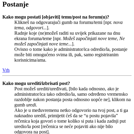
Postanje
Kako mogu postati [objaviti] temu/post na forum(u)?
Klikneš na odgovarajući gumb na forumu/temi [npr.
nova
tema
,
odgovori
...].
Radnje koje (ne)možeš raditi su uvijek prikazane na dnu
ekrana foruma/teme [npr.
Možeš započinjati nove teme
,
Ne
možeš započinjati nove teme
...].
Ovisno o tome kako je administrator/ica odredio/la, postanje
može biti omogućeno svima ili, pak, samo registriranim
korisnicima/ama.
Vrh
Kako mogu urediti/izbrisati post?
Post možeš urediti/uređivati, [bilo kada odnosno, ako je
administrator/ica tako odredio/la, samo određeno vremensko
razdoblje nakon postanja posta odnosno uopće ne], klikom na
gumb
uredi
.
Ako je u međuvremenu netko odgovorio na tvoj post, a ti ga
naknadno urediš, primijetit ćeš da se “u postu pojavila”
rečenica koja govori o tome koliko si puta i kada zadnji put
uredio/la post [rečenica se neće pojaviti ako nije bilo
odgovora na post].