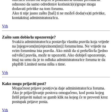
odnosno da samo određeni/e korisnici(e)/grupe mogu
dodavati privitke na tom forumu.
Ako ti nije jasno zašto [baš] ti ne možeš doda(va)ti privitke,
kontaktiraj administratora/icu.
Vrh
Zašto sam dobio/la upozorenje?
Svaki/a administrator/ica postavlja vlastita pravila koja vrijede
na [njegovom(im)/njezinom(im)] forumu/ima. Ne vrijede na
svim forumima ista pravila. Ako misli da si prekršio/la [jedno
od/više] pravila, može te upozoriti. Ako dobiješ upozorenje,
imaj na umu da je to odluka administratora/ice foruma te da
phpBB Limited nema ništa s time.
Vrh
Kako mogu prijaviti post?
Mogućnost prijave post(ov)a daje administrator/ica foruma.
Ako je prijavljivanje postova omogućeno, kod posta kojeg
želiš prijaviti nalazi se gumb klik na kojeg će te provesti kroz
postupak prijave posta.
Vrh