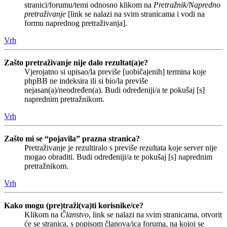
stranici/forumu/temi odnosno klikom na
Pretražnik/Napredno
pretraživanje
[link se nalazi na svim stranicama i vodi na
formu naprednog pretraživanja].
Vrh
Zašto pretraživanje nije dalo rezultat(a)e?
Vjerojatno si upisao/la previše [uobičajenih] termina koje
phpBB ne indeksira ili si bio/la previše
nejasan(a)/neodređen(a). Budi određeniji/a te pokušaj [s]
naprednim pretražnikom.
Vrh
Zašto mi se “pojavila” prazna stranica?
Pretraživanje je rezultiralo s previše rezultata koje server nije
mogao obraditi. Budi određeniji/a te pokušaj [s] naprednim
pretražnikom.
Vrh
Kako mogu (pre)traži(va)ti korisnike/ce?
Klikom na
Članstvo
, link se nalazi na svim stranicama, otvorit
će se stranica, s popisom članova/ica foruma, na kojoj se