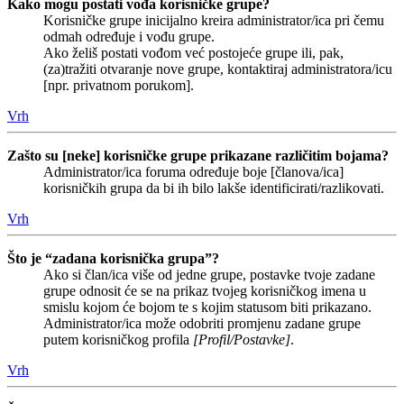
Kako mogu postati vođa korisničke grupe?
Korisničke grupe inicijalno kreira administrator/ica pri čemu
odmah određuje i vođu grupe.
Ako želiš postati vođom već postojeće grupe ili, pak,
(za)tražiti otvaranje nove grupe, kontaktiraj administratora/icu
[npr. privatnom porukom].
Vrh
Zašto su [neke] korisničke grupe prikazane različitim bojama?
Administrator/ica foruma određuje boje [članova/ica]
korisničkih grupa da bi ih bilo lakše identificirati/razlikovati.
Vrh
Što je “zadana korisnička grupa”?
Ako si član/ica više od jedne grupe, postavke tvoje zadane
grupe odnosit će se na prikaz tvojeg korisničkog imena u
smislu kojom će bojom te s kojim statusom biti prikazano.
Administrator/ica može odobriti promjenu zadane grupe
putem korisničkog profila
[Profil/Postavke]
.
Vrh