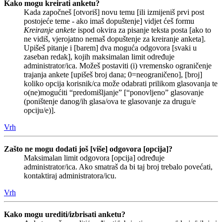
Kako mogu kreirati anketu?
Kada započneš [otvoriš] novu temu [ili izmijeniš prvi post
postojeće teme - ako imaš dopuštenje] vidjet ćeš formu
Kreiranje ankete
ispod okvira za pisanje teksta posta [ako to
ne vidiš, vjerojatno nemaš dopuštenje za kreiranje anketa].
Upišeš pitanje i [barem] dva moguća odgovora [svaki u
zaseban redak], kojih maksimalan limit određuje
administrator/ica. Možeš postaviti (i) vremensko ograničenje
trajanja ankete [upišeš broj dana; 0=neograničeno], [broj]
koliko opcija korisnik/ca može odabrati prilikom glasovanja te
o(ne)mogućiti “predomišljanje” [“ponovljeno” glasovanje
(poništenje danog/ih glasa/ova te glasovanje za drugu/e
opciju/e)].
Vrh
Zašto ne mogu dodati još [više] odgovora [opcija]?
Maksimalan limit odgovora [opcija] određuje
administrator/ica. Ako smatraš da bi taj broj trebalo povećati,
kontaktiraj administratora/icu.
Vrh
Kako mogu urediti/izbrisati anketu?