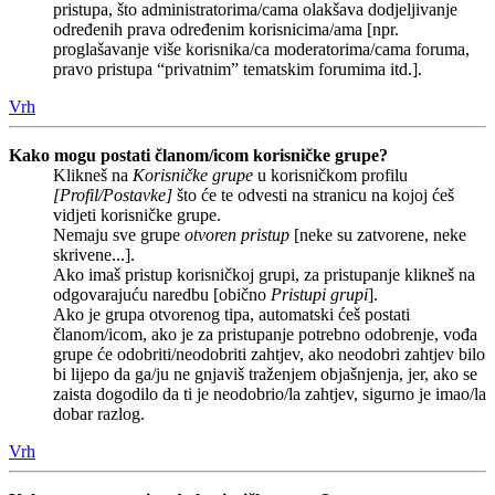
pristupa, što administratorima/cama olakšava dodjeljivanje
određenih prava određenim korisnicima/ama [npr.
proglašavanje više korisnika/ca moderatorima/cama foruma,
pravo pristupa “privatnim” tematskim forumima itd.].
Vrh
Kako mogu postati članom/icom korisničke grupe?
Klikneš na
Korisničke grupe
u korisničkom profilu
[Profil/Postavke]
što će te odvesti na stranicu na kojoj ćeš
vidjeti korisničke grupe.
Nemaju sve grupe
otvoren pristup
[neke su zatvorene, neke
skrivene...].
Ako imaš pristup korisničkoj grupi, za pristupanje klikneš na
odgovarajuću naredbu [obično
Pristupi grupi
].
Ako je grupa otvorenog tipa, automatski ćeš postati
članom/icom, ako je za pristupanje potrebno odobrenje, vođa
grupe će odobriti/neodobriti zahtjev, ako neodobri zahtjev bilo
bi lijepo da ga/ju ne gnjaviš traženjem objašnjenja, jer, ako se
zaista dogodilo da ti je neodobrio/la zahtjev, sigurno je imao/la
dobar razlog.
Vrh