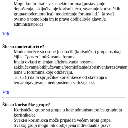
Mogu kontrolirati sve aspekte foruma [postavljanje
dopuštenja, isključivanje korisnika/ca, stvaranje korisničkih
grupa/moderatora(ica), moderiranje foruma itd.], [a sve]
ovisno o tome koja im je prava dodijelio/la glavni/a
administrator/ica.
Vrh
Što su moderatori/ce?
Moderatori/ce su osobe [osoba ili (korisnička) grupa osoba]
čiji je
“posao”
održavanje foruma.
Imaju ovlasti mijenjanja/izbrisivanja postova,
zaključavanja/otključavanja/premještanja/izbrisivanja/razdvajan
tema u forumima koje održavaju.
Tu su (i) da bi spriječili/e korisnike/ce od skretanja s
tema/objavljivanja nedopuštenih sadržaja i sl.
Vrh
Što su korisničke grupe?
Korisničke grupe su grupe u koje administratori/ce grupiraju
korisnike/ce.
Svaki/a korisnik/ca može pripadati većem broju grupa.
Svakoj grupi mogu biti dodijeljena individualna prava