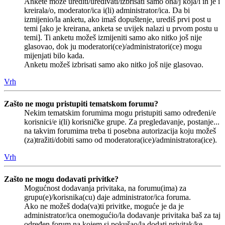
Ankete može urediti/uređivati/izbrisati samo ona/j koja/i ih je i
kreirala/o, moderator/ica i(li) administrator/ica. Da bi
izmijenio/la anketu, ako imaš dopuštenje, urediš prvi post u
temi [ako je kreirana, anketa se uvijek nalazi u prvom postu u
temi]. Ti anketu možeš izmijeniti samo ako nitko još nije
glasovao, dok ju moderatori(ce)/administratori(ce) mogu
mijenjati bilo kada.
Anketu možeš izbrisati samo ako nitko još nije glasovao.
Vrh
Zašto ne mogu pristupiti tematskom forumu?
Nekim tematskim forumima mogu pristupiti samo određeni/e
korisnici/e i(li) korisničke grupe. Za pregledavanje, postanje...
na takvim forumima treba ti posebna autorizacija koju možeš
(za)tražiti/dobiti samo od moderatora(ice)/administratora(ice).
Vrh
Zašto ne mogu dodavati privitke?
Mogućnost dodavanja privitaka, na forumu(ima) za
grupu(e)/korisnika(cu) daje administrator/ica foruma.
Ako ne možeš doda(va)ti privitke, moguće je da je
administrator/ica onemogućio/la dodavanje privitaka baš za taj
određen forum na kojem si pokušao/la dodati privitak/ke