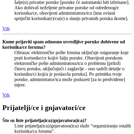
šalje(u) privatne poruke [poruke će automatski biti izbrisane].
Ako dobivaš neželjene privatne poruke od određenog/e
korisnika/ce, obavijesti administratora/icu [ima ovlasti
spriječiti korisnika(e)/cu(e) u slanju privatnih poruka ikome].
Vrh
Kome prijaviti spam odnosno uvredljive poruke dobivene od
korisnika/ce foruma?
Obrazac elektroničke pošte foruma uključuje osiguranje koje
prati korisnike/ce koji/e šalju poruke. Obavijesti porukom
elektroničke pošte administratora/icu o problemu [priloži
čitavu poruku, uključujući i zaglavlje - ono sadrži detalje o
korisniku/ci koji/a je poslao/la poruku]. Po primitku tvoje
poruke, administrator/ica može poduzeti [za to predviđene]
mjere.
Vrh
Prijatelji/ce i gnjavatori/ce
Što su liste prijatelja(ica)/gnjavatora(ica)?
Liste prijatelja(ica)/gnjavatora(ica) služe “organiziranju ostalih
korisnika/ca foruma”.