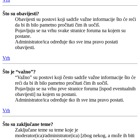
Što su obavijesti?
Obavijesti su postovi koji sadrže važne informacije što će reći
da bi ih bilo pametno pročitati čim ih uočiš.
Pojavljuju se na vrhu svake stranice foruma na kojem su
postane.
Administrator/ica određuje tko sve ima pravo postati
obavijesti.
Vrh
Što je “važno”?
“Važno” su postovi koji često sadrže važne informacije što će
reći da bi ih bilo pametno pročitati čim ih uočiš.
Pojavljuju se na vrhu prve stranice foruma [ispod eventualnih
obavijesti] na kojem su postani.
Administrator/ica određuje tko ih sve ima pravo postati.
Vrh
Što su zaključane teme?
Zaključane teme su teme koje je
moderator(ica)/administrator(ica) [zbog nekog, a može ih biti