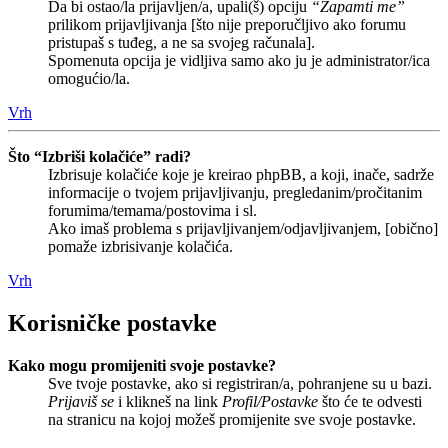
Da bi ostao/la prijavljen/a, upali(š) opciju
“Zapamti me”
prilikom prijavljivanja [što nije preporučljivo ako forumu
pristupaš s tuđeg, a ne sa svojeg računala].
Spomenuta opcija je vidljiva samo ako ju je administrator/ica
omogućio/la.
Vrh
Što “Izbriši kolačiće” radi?
Izbrisuje kolačiće koje je kreirao phpBB, a koji, inače, sadrže
informacije o tvojem prijavljivanju, pregledanim/pročitanim
forumima/temama/postovima i sl.
Ako imaš problema s prijavljivanjem/odjavljivanjem, [obično]
pomaže izbrisivanje kolačića.
Vrh
Korisničke postavke
Kako mogu promijeniti svoje postavke?
Sve tvoje postavke, ako si registriran/a, pohranjene su u bazi.
Prijaviš se
i klikneš na link
Profil/Postavke
što će te odvesti
na stranicu na kojoj možeš promijenite sve svoje postavke.