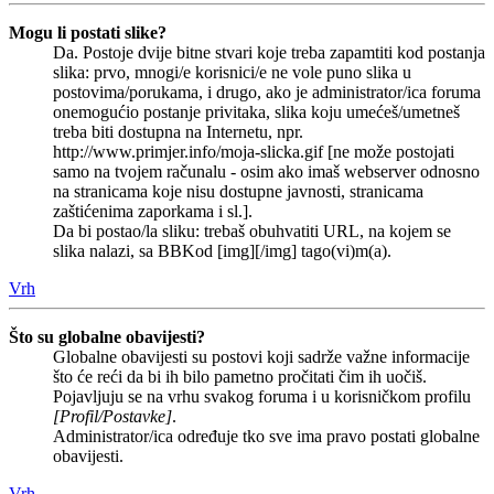
Mogu li postati slike?
Da. Postoje dvije bitne stvari koje treba zapamtiti kod postanja
slika: prvo, mnogi/e korisnici/e ne vole puno slika u
postovima/porukama, i drugo, ako je administrator/ica foruma
onemogućio postanje privitaka, slika koju umećeš/umetneš
treba biti dostupna na Internetu, npr.
http://www.primjer.info/moja-slicka.gif [ne može postojati
samo na tvojem računalu - osim ako imaš webserver odnosno
na stranicama koje nisu dostupne javnosti, stranicama
zaštićenima zaporkama i sl.].
Da bi postao/la sliku: trebaš obuhvatiti URL, na kojem se
slika nalazi, sa BBKod [img][/img] tago(vi)m(a).
Vrh
Što su globalne obavijesti?
Globalne obavijesti su postovi koji sadrže važne informacije
što će reći da bi ih bilo pametno pročitati čim ih uočiš.
Pojavljuju se na vrhu svakog foruma i u korisničkom profilu
[Profil/Postavke]
.
Administrator/ica određuje tko sve ima pravo postati globalne
obavijesti.
Vrh