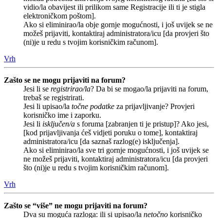
vidio/la obavijest ili prilikom same Registracije ili ti je stigla
elektroničkom poštom].
Ako si eliminirao/la obje gornje mogućnosti, i još uvijek se ne
možeš prijaviti, kontaktiraj administratora/icu [da provjeri što
(ni)je u redu s tvojim korisničkim računom].
Vrh
Zašto se ne mogu prijaviti na forum?
Jesi li se
registrirao/la
? Da bi se mogao/la prijaviti na forum,
trebaš se registrirati.
Jesi li upisao/la
točne podatke
za prijavljivanje? Provjeri
korisničko ime i zaporku.
Jesi li
isključen/a
s foruma [zabranjen ti je pristup]? Ako jesi,
[kod prijavljivanja ćeš vidjeti poruku o tome], kontaktiraj
administratora/icu [da saznaš razlog(e) isključenja].
Ako si eliminirao/la sve tri gornje mogućnosti, i još uvijek se
ne možeš prijaviti, kontaktiraj administratora/icu [da provjeri
što (ni)je u redu s tvojim korisničkim računom].
Vrh
Zašto se “više” ne mogu prijaviti na forum?
Dva su moguća razloga: ili si upisao/la
netočno
korisničko