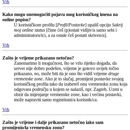
Vrh
Kako mogu onemogućiti pojavu mog korisničkog imena na
online popisu?
U korisničkom profilu [
Profil/Postavke
] upališ opciju
Sakrij
moj online status
[čime ćeš (p)ostati vidljiv/a samo sebi i
administratoru/ici, a za ostale ćeš postati skriven/a].
Vrh
Zašto je vrijeme prikazano netočno?
Zanemarimo li mogućnost, što se vrlo rijetko događa, da
server nije dobro podešen, vrijeme je gotovo uvijek točno
prikazano, no, može biti da je ono što vidiš vrijeme
druge
vremenske zone
. Ako je to slučaj, promijeni postavke svojeg
korisničkog profila tako da izabereš onu vremensku zonu koja
odgovara području u kojem se nalaziš, npr. Zagreb. Uzmi u
obzir da mijenjanje vremenske zone, kao i većinu postavki,
može napraviti samo registrirani/a korisnik/ca.
Vrh
Zašto je vrijeme i dalje prikazano netočno iako sam
promijenio/la vremensku zonu?