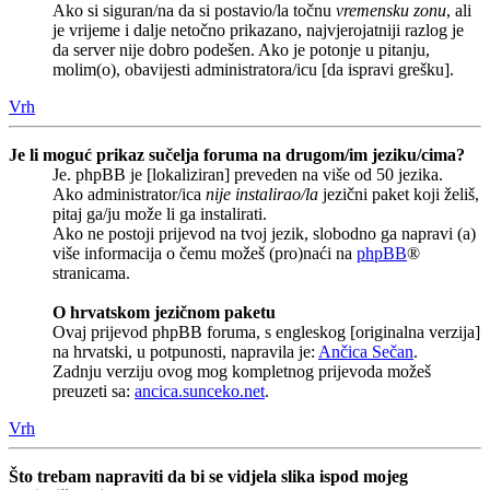
Ako si siguran/na da si postavio/la točnu
vremensku zonu
, ali
je vrijeme i dalje netočno prikazano, najvjerojatniji razlog je
da server nije dobro podešen. Ako je potonje u pitanju,
molim(o), obavijesti administratora/icu [da ispravi grešku].
Vrh
Je li moguć prikaz sučelja foruma na drugom/im jeziku/cima?
Je. phpBB je [lokaliziran] preveden na više od 50 jezika.
Ako administrator/ica
nije instalirao/la
jezični paket koji želiš,
pitaj ga/ju može li ga instalirati.
Ako ne postoji prijevod na tvoj jezik, slobodno ga napravi (a)
više informacija o čemu možeš (pro)naći na
phpBB
®
stranicama.
O hrvatskom jezičnom paketu
Ovaj prijevod phpBB foruma, s engleskog [originalna verzija]
na hrvatski, u potpunosti, napravila je:
Ančica Sečan
.
Zadnju verziju ovog mog kompletnog prijevoda možeš
preuzeti sa:
ancica.sunceko.net
.
Vrh
Što trebam napraviti da bi se vidjela slika ispod mojeg