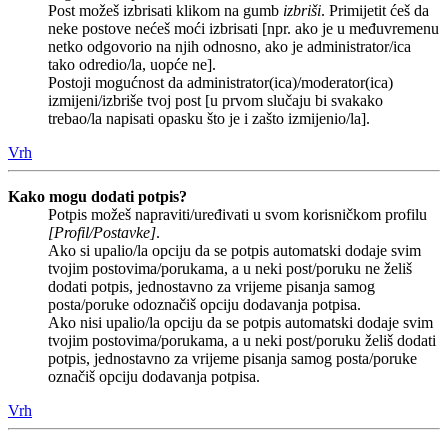
Post možeš izbrisati klikom na gumb
izbriši
. Primijetit ćeš da
neke postove nećeš moći izbrisati [npr. ako je u međuvremenu
netko odgovorio na njih odnosno, ako je administrator/ica
tako odredio/la, uopće ne].
Postoji mogućnost da administrator(ica)/moderator(ica)
izmijeni/izbriše tvoj post [u prvom slučaju bi svakako
trebao/la napisati opasku što je i zašto izmijenio/la].
Vrh
Kako mogu dodati potpis?
Potpis možeš napraviti/uređivati u svom korisničkom profilu
[Profil/Postavke]
.
Ako si upalio/la opciju da se potpis automatski dodaje svim
tvojim postovima/porukama, a u neki post/poruku ne želiš
dodati potpis, jednostavno za vrijeme pisanja samog
posta/poruke odoznačiš opciju dodavanja potpisa.
Ako nisi upalio/la opciju da se potpis automatski dodaje svim
tvojim postovima/porukama, a u neki post/poruku želiš dodati
potpis, jednostavno za vrijeme pisanja samog posta/poruke
označiš opciju dodavanja potpisa.
Vrh