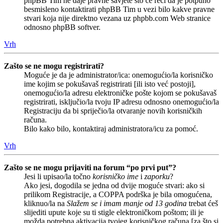
phpBB Tim ne daje pravne savjete što će reći da je potpuno
besmisleno kontaktirati phpBB Tim u vezi bilo kakve pravne
stvari koja nije direktno vezana uz phpbb.com Web stranice
odnosno phpBB softver.
Vrh
Zašto se ne mogu registrirati?
Moguće je da je administrator/ica: onemogućio/la korisničko
ime kojim se pokušavaš registrirati [ili isto već postoji],
onemogućio/la adresu elektroničke pošte kojom se pokušavaš
registrirati, isključio/la tvoju IP adresu odnosno onemogućio/la
Registraciju da bi spriječio/la otvaranje novih korisničkih
računa.
Bilo kako bilo, kontaktiraj administratora/icu za pomoć.
Vrh
Zašto se ne mogu prijaviti na forum “po prvi put”?
Jesi li upisao/la točno
korisničko ime
i
zaporku
?
Ako jesi, dogodila se jedna od dvije moguće stvari: ako si
prilikom Registracije, a COPPA podrška je bila omogućena,
kliknuo/la na
Slažem se i imam manje od 13 godina
trebat ćeš
slijediti upute koje su ti stigle elektroničkom poštom; ili je
možda potrebna aktivacija tvojeg korisničkog računa [za što si