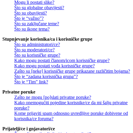
Mogu li postati slike?
Što su globalne obavijesti?
Što su obavijesti?
Što je “važno”?
Što su zaključane teme?
Što su ikone tema?
Stupnjevanje korisnika/ca i korisničke grupe
Što su administratori/ce?
Što su moderatori/ce?
Što su korisničke grupe?
Kako mogu postati članom/icom korisničke grupe?
Kako mogu postati vođa korisničke grupe?
Zašto su [neke] korisničke grupe prikazane različitim bojama?
Što je “zadana korisnička grupa”?
Što je “Tim” link?
Privatne poruke
Zašto ne mogu [po]slati privatne poruke?
Kako onemogućiti pojedine korisnike/ce da mi šalju privatne
poruke?
Kome prijaviti spam odnosno uvredljive poruke dobivene od
korisnika/ce foruma?
Prijatelji/ce i gnjavatori/ce