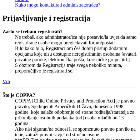
Kako mogu kontaktirati administratora/icu?
Prijavljivanje i registracija
Zašto se trebam registrirati?
Ne trebaš, ako administrator/ica nije postavio/la uvjet da samo
registrirane osobe mogu pregledavati forum/postati.
Bilo kako bilo, Registracijom ćeš dobiti pristup dodatnim
opcijama koje nisu dostupne neregistriranim osobama [avatari,
privatne poruke, elektronička pošta, korisničke grupe, itd.].
S obzirom da Registracija traje svega nekoliko minuta,
preporučljivo je registrirati se.
Vrh
Što je COPPA?
COPPA [Child Online Privacy and Protection Act] je pravno
pravilo, Sjedinjenih Američkih Država, doneseno 1998.
godine, koje nalaže odobrenje od strane roditelja/staratelja za
prikupljanje osobnih podataka [od] osoba mlađih od 13
godina.
Ako nisi siguran/na odnosi li se spomenuto pravno pravilo na
tebe, zatraži pravni savjet od stručne osobe.