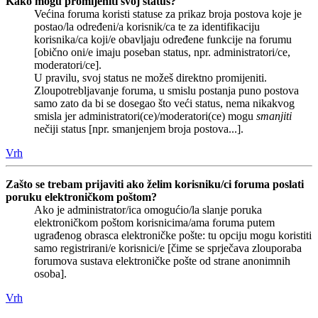
Kako mogu promijeniti svoj status?
Većina foruma koristi statuse za prikaz broja postova koje je
postao/la određeni/a korisnik/ca te za identifikaciju
korisnika/ca koji/e obavljaju određene funkcije na forumu
[obično oni/e imaju poseban status, npr. administratori/ce,
moderatori/ce].
U pravilu, svoj status ne možeš direktno promijeniti.
Zloupotrebljavanje foruma, u smislu postanja puno postova
samo zato da bi se dosegao što veći status, nema nikakvog
smisla jer administratori(ce)/moderatori(ce) mogu
smanjiti
nečiji status [npr. smanjenjem broja postova...].
Vrh
Zašto se trebam prijaviti ako želim korisniku/ci foruma poslati
poruku elektroničkom poštom?
Ako je administrator/ica omogućio/la slanje poruka
elektroničkom poštom korisnicima/ama foruma putem
ugrađenog obrasca elektroničke pošte: tu opciju mogu koristiti
samo registrirani/e korisnici/e [čime se sprječava zlouporaba
forumova sustava elektroničke pošte od strane anonimnih
osoba].
Vrh