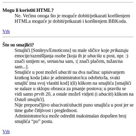
Mogu li koristiti HTML?
Ne. Većinu onoga što je moguće dobiti/prikazati korištenjem
HTMLa moguće je dobiti/prikazati i korištenjem BBKoda.
Vrh
Što su smajlići?
Smajlići [Smileys/Emoticons] su male sličice koje
prikazuju
emocije/razmišljanja osobe [koja ih je
ubacila
u post, npr. :)
znači smijem se, sretan/na sam, :( znači plačem, tužan/na
sam...].
Smajliće u post možeš
ubaciti
na dva načina: upisivanjem
kratkog koda [ako je administrator/ica odobrio/la, svaki
smajlić ima svoj vlastiti kod] i(li) klikom na smajlića [smajlići
se nalaze u sklopu obrasca za pisanje postova; u pravilu se
vidi samo
prvih
20, a ostale možeš vidjeti (i
ubaciti
) klikom na
Ostali smajlići
].
Nije preporučljivo ubacivati/ubaciti puno smajlića u post jer se
time gube čitljivost i preglednost.
Administrator/ica može odrediti maksimalan dopušten broj
smajlića “po” postu.
Vrh