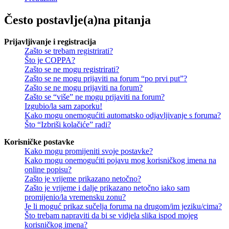
Često postavlje(a)na pitanja
Prijavljivanje i registracija
Zašto se trebam registrirati?
Što je COPPA?
Zašto se ne mogu registrirati?
Zašto se ne mogu prijaviti na forum “po prvi put”?
Zašto se ne mogu prijaviti na forum?
Zašto se “više” ne mogu prijaviti na forum?
Izgubio/la sam zaporku!
Kako mogu onemogućiti automatsko odjavljivanje s foruma?
Što “Izbriši kolačiće” radi?
Korisničke postavke
Kako mogu promijeniti svoje postavke?
Kako mogu onemogućiti pojavu mog korisničkog imena na
online popisu?
Zašto je vrijeme prikazano netočno?
Zašto je vrijeme i dalje prikazano netočno iako sam
promijenio/la vremensku zonu?
Je li moguć prikaz sučelja foruma na drugom/im jeziku/cima?
Što trebam napraviti da bi se vidjela slika ispod mojeg
korisničkog imena?