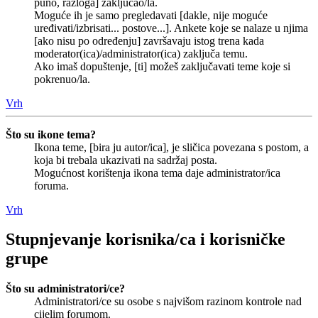
puno, razloga] zaključao/la.
Moguće ih je samo pregledavati [dakle, nije moguće
uređivati/izbrisati... postove...]. Ankete koje se nalaze u njima
[ako nisu po određenju] završavaju istog trena kada
moderator(ica)/administrator(ica) zaključa temu.
Ako imaš dopuštenje, [ti] možeš zaključavati teme koje si
pokrenuo/la.
Vrh
Što su ikone tema?
Ikona teme, [bira ju autor/ica], je sličica povezana s postom, a
koja bi trebala ukazivati na sadržaj posta.
Mogućnost korištenja ikona tema daje administrator/ica
foruma.
Vrh
Stupnjevanje korisnika/ca i korisničke
grupe
Što su administratori/ce?
Administratori/ce su osobe s najvišom razinom kontrole nad
cijelim forumom.