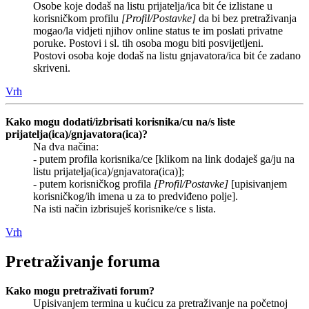
Osobe koje dodaš na listu prijatelja/ica bit će izlistane u
korisničkom profilu
[Profil/Postavke]
da bi bez pretraživanja
mogao/la vidjeti njihov online status te im poslati privatne
poruke. Postovi i sl. tih osoba mogu biti posvijetljeni.
Postovi osoba koje dodaš na listu gnjavatora/ica bit će zadano
skriveni.
Vrh
Kako mogu dodati/izbrisati korisnika/cu na/s liste
prijatelja(ica)/gnjavatora(ica)?
Na dva načina:
- putem profila korisnika/ce [klikom na link dodaješ ga/ju na
listu prijatelja(ica)/gnjavatora(ica)];
- putem korisničkog profila
[Profil/Postavke]
[upisivanjem
korisničkog/ih imena u za to predviđeno polje].
Na isti način izbrisuješ korisnike/ce s lista.
Vrh
Pretraživanje foruma
Kako mogu pretraživati forum?
Upisivanjem termina u kućicu za pretraživanje na početnoj