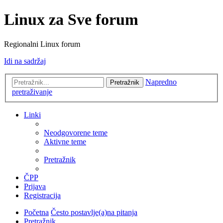
Linux za Sve forum
Regionalni Linux forum
Idi na sadržaj
Napredno
Pretražnik
pretraživanje
Linki
Neodgovorene teme
Aktivne teme
Pretražnik
ČPP
Prijava
Registracija
Početna
Često postavlje(a)na pitanja
Pretražnik