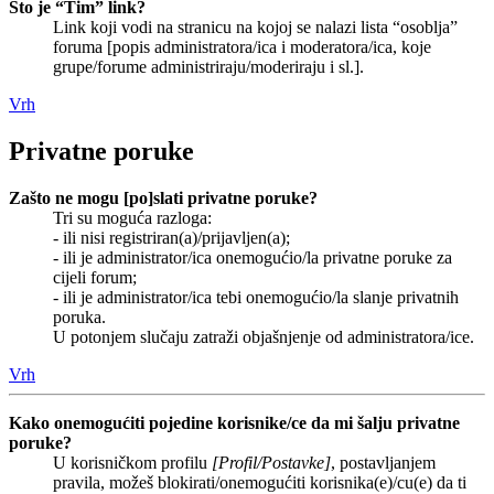
Što je “Tim” link?
Link koji vodi na stranicu na kojoj se nalazi lista “osoblja”
foruma [popis administratora/ica i moderatora/ica, koje
grupe/forume administriraju/moderiraju i sl.].
Vrh
Privatne poruke
Zašto ne mogu [po]slati privatne poruke?
Tri su moguća razloga:
- ili nisi registriran(a)/prijavljen(a);
- ili je administrator/ica onemogućio/la privatne poruke za
cijeli forum;
- ili je administrator/ica tebi onemogućio/la slanje privatnih
poruka.
U potonjem slučaju zatraži objašnjenje od administratora/ice.
Vrh
Kako onemogućiti pojedine korisnike/ce da mi šalju privatne
poruke?
U korisničkom profilu
[Profil/Postavke]
, postavljanjem
pravila, možeš blokirati/onemogućiti korisnika(e)/cu(e) da ti