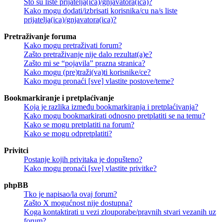
Što su liste prijatelja(ica)/gnjavatora(ica)?
Kako mogu dodati/izbrisati korisnika/cu na/s liste
prijatelja(ica)/gnjavatora(ica)?
Pretraživanje foruma
Kako mogu pretraživati forum?
Zašto pretraživanje nije dalo rezultat(a)e?
Zašto mi se “pojavila” prazna stranica?
Kako mogu (pre)traži(va)ti korisnike/ce?
Kako mogu pronaći [sve] vlastite postove/teme?
Bookmarkiranje i pretplaćivanje
Koja je razlika između bookmarkiranja i pretplaćivanja?
Kako mogu bookmarkirati odnosno pretplatiti se na temu?
Kako se mogu pretplatiti na forum?
Kako se mogu odpretplatiti?
Privitci
Postanje kojih privitaka je dopušteno?
Kako mogu pronaći [sve] vlastite privitke?
phpBB
Tko je napisao/la ovaj forum?
Zašto X mogućnost nije dostupna?
Koga kontaktirati u vezi zlouporabe/pravnih stvari vezanih uz
forum?