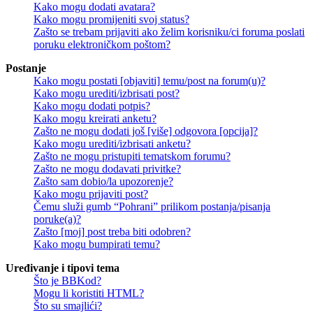
Kako mogu dodati avatara?
Kako mogu promijeniti svoj status?
Zašto se trebam prijaviti ako želim korisniku/ci foruma poslati
poruku elektroničkom poštom?
Postanje
Kako mogu postati [objaviti] temu/post na forum(u)?
Kako mogu urediti/izbrisati post?
Kako mogu dodati potpis?
Kako mogu kreirati anketu?
Zašto ne mogu dodati još [više] odgovora [opcija]?
Kako mogu urediti/izbrisati anketu?
Zašto ne mogu pristupiti tematskom forumu?
Zašto ne mogu dodavati privitke?
Zašto sam dobio/la upozorenje?
Kako mogu prijaviti post?
Čemu služi gumb “Pohrani” prilikom postanja/pisanja
poruke(a)?
Zašto [moj] post treba biti odobren?
Kako mogu bumpirati temu?
Uređivanje i tipovi tema
Što je BBKod?
Mogu li koristiti HTML?
Što su smajlići?