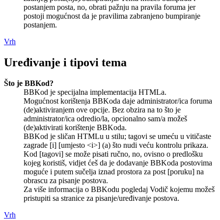
postanjem posta, no, obrati pažnju na pravila foruma jer
postoji mogućnost da je pravilima zabranjeno bumpiranje
postanjem.
Vrh
Uređivanje i tipovi tema
Što je BBKod?
BBKod je specijalna implementacija HTMLa.
Mogućnost korištenja BBKoda daje administrator/ica foruma
(de)aktiviranjem ove opcije. Bez obzira na to što je
administrator/ica odredio/la, opcionalno sam/a možeš
(de)aktivirati korištenje BBKoda.
BBKod je sličan HTMLu u stilu; tagovi se umeću u vitičaste
zagrade [i] [umjesto <i>] (a) što nudi veću kontrolu prikaza.
Kod [tagovi] se može pisati ručno, no, ovisno o predlošku
kojeg koristiš, vidjet ćeš da je dodavanje BBKoda postovima
moguće i putem sučelja iznad prostora za post [poruku] na
obrascu za pisanje postova.
Za više informacija o BBKodu pogledaj Vodič kojemu možeš
pristupiti sa stranice za pisanje/uređivanje postova.
Vrh