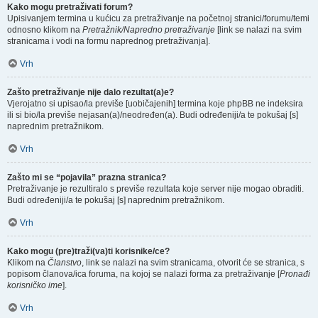
Kako mogu pretraživati forum?
Upisivanjem termina u kućicu za pretraživanje na početnoj stranici/forumu/temi
odnosno klikom na
Pretražnik/Napredno pretraživanje
[link se nalazi na svim
stranicama i vodi na formu naprednog pretraživanja].
Vrh
Zašto pretraživanje nije dalo rezultat(a)e?
Vjerojatno si upisao/la previše [uobičajenih] termina koje phpBB ne indeksira
ili si bio/la previše nejasan(a)/neodređen(a). Budi određeniji/a te pokušaj [s]
naprednim pretražnikom.
Vrh
Zašto mi se “pojavila” prazna stranica?
Pretraživanje je rezultiralo s previše rezultata koje server nije mogao obraditi.
Budi određeniji/a te pokušaj [s] naprednim pretražnikom.
Vrh
Kako mogu (pre)traži(va)ti korisnike/ce?
Klikom na
Članstvo
, link se nalazi na svim stranicama, otvorit će se stranica, s
popisom članova/ica foruma, na kojoj se nalazi forma za pretraživanje [
Pronađi
korisničko ime
].
Vrh