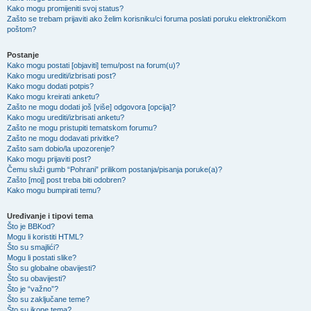
Kako mogu promijeniti svoj status?
Zašto se trebam prijaviti ako želim korisniku/ci foruma poslati poruku elektroničkom
poštom?
Postanje
Kako mogu postati [objaviti] temu/post na forum(u)?
Kako mogu urediti/izbrisati post?
Kako mogu dodati potpis?
Kako mogu kreirati anketu?
Zašto ne mogu dodati još [više] odgovora [opcija]?
Kako mogu urediti/izbrisati anketu?
Zašto ne mogu pristupiti tematskom forumu?
Zašto ne mogu dodavati privitke?
Zašto sam dobio/la upozorenje?
Kako mogu prijaviti post?
Čemu služi gumb “Pohrani” prilikom postanja/pisanja poruke(a)?
Zašto [moj] post treba biti odobren?
Kako mogu bumpirati temu?
Uređivanje i tipovi tema
Što je BBKod?
Mogu li koristiti HTML?
Što su smajlići?
Mogu li postati slike?
Što su globalne obavijesti?
Što su obavijesti?
Što je “važno”?
Što su zaključane teme?
Što su ikone tema?