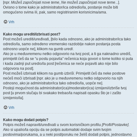
[npr.
Možeš započinjati nove teme
,
Ne možeš započinjati nove teme
...].
Ovisno o tome kako je administrator/ica odredio/la, postanje može biti
omogućeno svima ili, pak, samo registriranim korisnicima/ama.
Vrh
Kako mogu urediti/izbrisati post?
Post možeš urediti/uređivati, [bilo kada odnosno, ako je administrator/ica tako
odredio/la, samo određeno vremensko razdoblje nakon postanja posta
odnosno uopće ne], klikom na gumb
uredi
.
Ako je u međuvremenu netko odgovorio na tvoj post, a ti ga naknadno urediš,
primijetit ćeš da se “u postu pojavila” rečenica koja govori o tome koliko si puta
i kada zadnji put uredio/la post [rečenica se neće pojaviti ako nije bilo
odgovora na post].
Post možeš izbrisati klikom na gumb
izbriši
. Primijetit ćeš da neke postove
nećeš moći izbrisati [npr. ako je u međuvremenu netko odgovorio na njih
odnosno, ako je administrator/ica tako odredio/la, uopće ne].
Postoji mogućnost da administrator(ica)/moderator(ica) izmijeni/izbriše tvoj
post [u prvom slučaju bi svakako trebao/la napisati opasku što je i zašto
izmijenio/la].
Vrh
Kako mogu dodati potpis?
Potpis možeš napraviti/uređivati u svom korisničkom profilu
[Profil/Postavke]
.
Ako si upalio/la opciju da se potpis automatski dodaje svim tvojim
postovima/porukama, a u neki post/poruku ne želiš dodati potpis, jednostavno