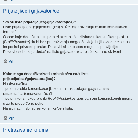
Prijatelji/ce i gnjavatori/ce
Što su liste prijatelja(ica)/gnjavatora(ica)?
Liste prijatelja(ica)/gnjavatora(ica) služe “organiziranju ostalih korisnika/ca
foruma”.
Osobe koje dodaš na listu prijatelja/ica bit će izlistane u korisničkom profilu
[Profil/Postavke]
da bi bez pretraživanja mogao/la vidjeti njihov online status te
im poslati privatne poruke. Postovi i sl. tih osoba mogu biti posvijetljeni.
Postovi osoba koje dodaš na listu gnjavatora/ica bit će zadano skriveni.
Vrh
Kako mogu dodati/izbrisati korisnika/cu na/s liste
prijatelja(ica)/gnjavatora(ica)?
Na dva načina:
- putem profila korisnika/ce [klikom na link dodaješ ga/ju na listu
prijatelja(ica)/gnjavatora(ica)];
- putem korisničkog profila
[Profil/Postavke]
[upisivanjem korisničkog/ih imena
u za to predviđeno polje].
Na isti način izbrisuješ korisnike/ce s lista.
Vrh
Pretraživanje foruma