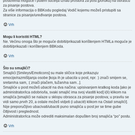
postovima moguće i putem sučelja iznad prostora za post [poruku] na obrascu
za pisanje postova.
Za više informacija o BBKodu pogledaj Vodič kojemu možeš pristupiti sa
stranice za pisanje/uređivanje postova.
Vrh
Mogu li koristiti HTML?
Ne. Većinu onoga što je moguće dobiti/prikazati korištenjem HTMLa moguće je
dobiti/prikazati i korištenjem BBKoda.
Vrh
Što su smajlići?
Smajlići [Smileys/Emoticons] su male sličice koje
prikazuju
emocije/razmišljanja osobe [koja ih je
ubacila
u post, npr. :) znači smijem se,
sretan/na sam, :( znači plačem, tužan/na sam...].
Smajliće u post možeš
ubaciti
na dva načina: upisivanjem kratkog koda [ako je
administrator/ica odobrio/la, svaki smajlić ima svoj vlastiti kod] i(li) klikom na
smajlića [smajlići se nalaze u sklopu obrasca za pisanje postova; u pravilu se
vidi samo
prvih
20, a ostale možeš vidjeti (i
ubaciti
) klikom na
Ostali smajlići
].
Nije preporučljivo ubacivati/ubaciti puno smajlića u post jer se time gube
čitljivost i preglednost.
Administrator/ica može odrediti maksimalan dopušten broj smajlića “po” postu.
Vrh