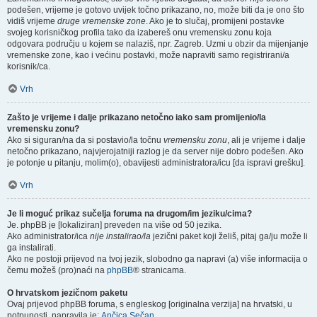
podešen, vrijeme je gotovo uvijek točno prikazano, no, može biti da je ono što
vidiš vrijeme
druge vremenske zone
. Ako je to slučaj, promijeni postavke
svojeg korisničkog profila tako da izabereš onu vremensku zonu koja
odgovara području u kojem se nalaziš, npr. Zagreb. Uzmi u obzir da mijenjanje
vremenske zone, kao i većinu postavki, može napraviti samo registrirani/a
korisnik/ca.
Vrh
Zašto je vrijeme i dalje prikazano netočno iako sam promijenio/la
vremensku zonu?
Ako si siguran/na da si postavio/la točnu
vremensku zonu
, ali je vrijeme i dalje
netočno prikazano, najvjerojatniji razlog je da server nije dobro podešen. Ako
je potonje u pitanju, molim(o), obavijesti administratora/icu [da ispravi grešku].
Vrh
Je li moguć prikaz sučelja foruma na drugom/im jeziku/cima?
Je. phpBB je [lokaliziran] preveden na više od 50 jezika.
Ako administrator/ica
nije instalirao/la
jezični paket koji želiš, pitaj ga/ju može li
ga instalirati.
Ako ne postoji prijevod na tvoj jezik, slobodno ga napravi (a) više informacija o
čemu možeš (pro)naći na
phpBB
® stranicama.
O hrvatskom jezičnom paketu
Ovaj prijevod phpBB foruma, s engleskog [originalna verzija] na hrvatski, u
potpunosti, napravila je:
Ančica Sečan
.