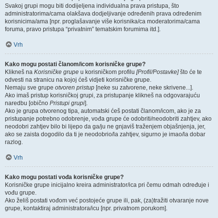
Svakoj grupi mogu biti dodijeljena individualna prava pristupa, što
administratorima/cama olakšava dodjeljivanje određenih prava određenim
korisnicima/ama [npr. proglašavanje više korisnika/ca moderatorima/cama
foruma, pravo pristupa “privatnim” tematskim forumima itd.].
Vrh
Kako mogu postati članom/icom korisničke grupe?
Klikneš na
Korisničke grupe
u korisničkom profilu
[Profil/Postavke]
što će te
odvesti na stranicu na kojoj ćeš vidjeti korisničke grupe.
Nemaju sve grupe
otvoren pristup
[neke su zatvorene, neke skrivene...].
Ako imaš pristup korisničkoj grupi, za pristupanje klikneš na odgovarajuću
naredbu [obično
Pristupi grupi
].
Ako je grupa otvorenog tipa, automatski ćeš postati članom/icom, ako je za
pristupanje potrebno odobrenje, vođa grupe će odobriti/neodobriti zahtjev, ako
neodobri zahtjev bilo bi lijepo da ga/ju ne gnjaviš traženjem objašnjenja, jer,
ako se zaista dogodilo da ti je neodobrio/la zahtjev, sigurno je imao/la dobar
razlog.
Vrh
Kako mogu postati vođa korisničke grupe?
Korisničke grupe inicijalno kreira administrator/ica pri čemu odmah određuje i
vođu grupe.
Ako želiš postati vođom već postojeće grupe ili, pak, (za)tražiti otvaranje nove
grupe, kontaktiraj administratora/icu [npr. privatnom porukom].