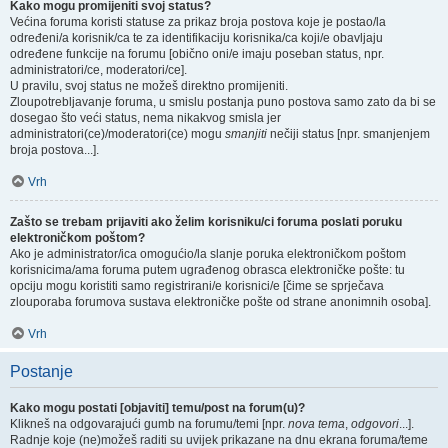
Kako mogu promijeniti svoj status?
Većina foruma koristi statuse za prikaz broja postova koje je postao/la
određeni/a korisnik/ca te za identifikaciju korisnika/ca koji/e obavljaju
određene funkcije na forumu [obično oni/e imaju poseban status, npr.
administratori/ce, moderatori/ce].
U pravilu, svoj status ne možeš direktno promijeniti.
Zloupotrebljavanje foruma, u smislu postanja puno postova samo zato da bi se
dosegao što veći status, nema nikakvog smisla jer
administratori(ce)/moderatori(ce) mogu
smanjiti
nečiji status [npr. smanjenjem
broja postova...].
Vrh
Zašto se trebam prijaviti ako želim korisniku/ci foruma poslati poruku
elektroničkom poštom?
Ako je administrator/ica omogućio/la slanje poruka elektroničkom poštom
korisnicima/ama foruma putem ugrađenog obrasca elektroničke pošte: tu
opciju mogu koristiti samo registrirani/e korisnici/e [čime se sprječava
zlouporaba forumova sustava elektroničke pošte od strane anonimnih osoba].
Vrh
Postanje
Kako mogu postati [objaviti] temu/post na forum(u)?
Klikneš na odgovarajući gumb na forumu/temi [npr.
nova tema
,
odgovori
...].
Radnje koje (ne)možeš raditi su uvijek prikazane na dnu ekrana foruma/teme