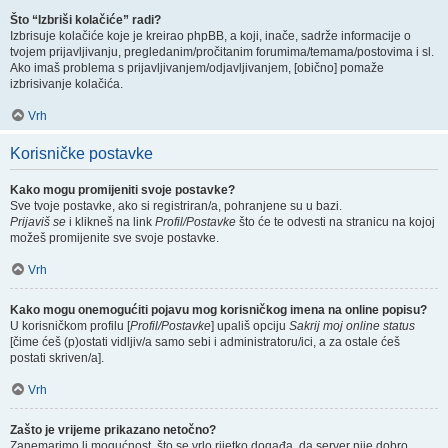
Što “Izbriši kolačiće” radi?
Izbrisuje kolačiće koje je kreirao phpBB, a koji, inače, sadrže informacije o
tvojem prijavljivanju, pregledanim/pročitanim forumima/temama/postovima i sl.
Ako imaš problema s prijavljivanjem/odjavljivanjem, [obično] pomaže
izbrisivanje kolačića.
Vrh
Korisničke postavke
Kako mogu promijeniti svoje postavke?
Sve tvoje postavke, ako si registriran/a, pohranjene su u bazi.
Prijaviš se
i klikneš na link
Profil/Postavke
što će te odvesti na stranicu na kojoj
možeš promijenite sve svoje postavke.
Vrh
Kako mogu onemogućiti pojavu mog korisničkog imena na online popisu?
U korisničkom profilu [
Profil/Postavke
] upališ opciju
Sakrij moj online status
[čime ćeš (p)ostati vidljiv/a samo sebi i administratoru/ici, a za ostale ćeš
postati skriven/a].
Vrh
Zašto je vrijeme prikazano netočno?
Zanemarimo li mogućnost, što se vrlo rijetko događa, da server nije dobro