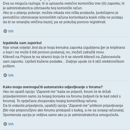
Dva su moguća razloga: ili si upisao/la
netočno
korisničko ime i(li) zaporku; ili
je administrator/ica
izbrisao/la
tvoj korisnički račun.
Ako je u pitanju potonje: možda nikada nisi ništa postao/la, [uobičajeno je
periodično izbrisivanje korisničkih računa korisnika/ca koji/e ništa ne postaju
da bi se smanjila veličina baze], pa se pokušaj ponovo registrirati.
Vrh
Izgubio/la sam zaporku!
Nije smak svijeta! Jest da je tvoja trenutna zaporka izgubljena [jer je kriptirana
u bazi i ne može ti biti ponovo poslana], no, možeš zatražiti novu.
Klikneš na
Prijava
te na stranici koja će ti se otvoriti klikneš na
Zaboravio/la
sam zaporku
. Upišeš tražene podatke... Daljnje upute će ti stići elektroničkom
poštom.
Vrh
Kako mogu onemogućiti automatsko odjavljivanje s foruma?
Ako ne upališ opciju
“Zapamti me”
kada se prijaviš, forum će te držati
prijavljenim/om samo za tvojeg boravka na forumu [odjavit će te kad odeš s
foruma]. To sprječava zlouporabu tvojeg korisničkog računa.
Da bi ostao/la prijavljen/a, upali(š) opciju
“Zapamti me”
prilikom prijavljivanja
[što nije preporučljivo ako forumu pristupaš s tuđeg, a ne sa svojeg računala].
Spomenuta opcija je vidljiva samo ako ju je administrator/ica omogućio/la.
Vrh