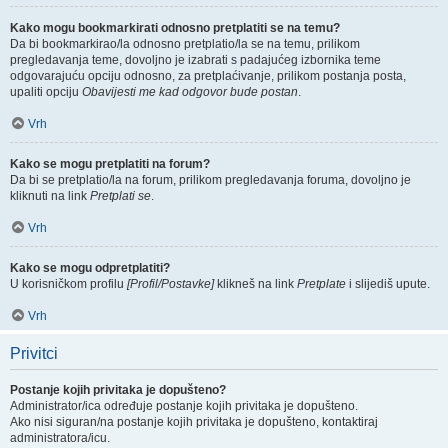
Kako mogu bookmarkirati odnosno pretplatiti se na temu?
Da bi bookmarkirao/la odnosno pretplatio/la se na temu, prilikom
pregledavanja teme, dovoljno je izabrati s padajućeg izbornika teme
odgovarajuću opciju odnosno, za pretplaćivanje, prilikom postanja posta,
upaliti opciju
Obavijesti me kad odgovor bude postan
.
Vrh
Kako se mogu pretplatiti na forum?
Da bi se pretplatio/la na forum, prilikom pregledavanja foruma, dovoljno je
kliknuti na link
Pretplati se
.
Vrh
Kako se mogu odpretplatiti?
U korisničkom profilu
[Profil/Postavke]
klikneš na link
Pretplate
i slijediš upute.
Vrh
Privitci
Postanje kojih privitaka je dopušteno?
Administrator/ica određuje postanje kojih privitaka je dopušteno.
Ako nisi siguran/na postanje kojih privitaka je dopušteno, kontaktiraj
administratora/icu.