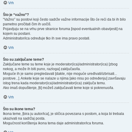
Vrh
Što je “važno”?
“Važno” su postovi koji često sadrže važne informacije što će reći da bi ih bilo
pametno pročitati čim ih uočiš.
Pojavljuju se na vrhu prve stranice foruma [ispod eventualnih obavijesti] na
kojem su postani.
Administrator/ica određuje tko ih sve ima pravo postati.
Vrh
Što su zaključane teme?
Zaključane teme su teme koje je moderator(ica)/administrator(ica) [zbog
nekog, a može ih biti puno, razloga] zaključao/la.
Moguće ih je samo pregledavati [dakle, nije moguće uređivati/izbrisati...
postove...]. Ankete koje se nalaze u njima [ako nisu po određenju] završavaju
istog trena kada moderator(ica)/administrator(ica) zaključa temu.
Ako imaš dopuštenje, [ti] možeš zaključavati teme koje si pokrenuo/la.
Vrh
Što su ikone tema?
Ikona teme, [bira ju autor/ica], je sličica povezana s postom, a koja bi trebala
ukazivati na sadržaj posta.
Mogućnost korištenja ikona tema daje administrator/ica foruma.