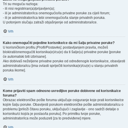
Tri su moguća razloga:
- ili nisi registriran(a)/prijavljen(a);
- ili je administrator/ica onemogućio/la privatne poruke za cijeli forum;
- ili je administrator/ica tebi onemogućio/la slanje privatnih poruka.
U potonjem slučaju zatraži objašnjenje od administratora/ice.
Vrh
Kako onemogućiti pojedine korisnike/ce da mi šalju privatne poruke?
U korisničkom profilu
[Profil/Postavke]
, postavljanjem pravila, možeš
blokirati/onemogućiti korisnika(e)/cu(e) da ti šalje(u) privatne poruke [poruke
će automatski biti izbrisane].
Ako dobivaš neželjene privatne poruke od određenog/e korisnika/ce, obavijesti
administratora/icu [ima ovlasti spriječiti korisnika(e)/cu(e) u slanju privatnih
poruka ikome].
Vrh
Kome prijaviti spam odnosno uvredljive poruke dobivene od korisnika/ce
foruma?
Obrazac elektroničke pošte foruma uključuje osiguranje koje prati korisnike/ce
koji/e šalju poruke. Obavijesti porukom elektroničke pošte administratora/icu o
problemu [priloži čitavu poruku, uključujući i zaglavlje - ono sadrži detalje o
korisniku/ci koji/a je poslao/la poruku]. Po primitku tvoje poruke,
administrator/ica može poduzeti [za to predviđene] mjere.
Vrh