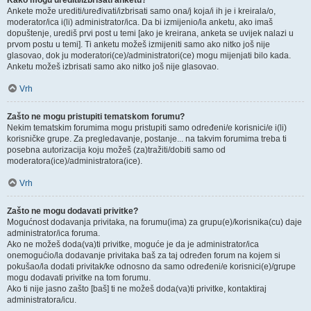
Kako mogu urediti/izbrisati anketu?
Ankete može urediti/uređivati/izbrisati samo ona/j koja/i ih je i kreirala/o,
moderator/ica i(li) administrator/ica. Da bi izmijenio/la anketu, ako imaš
dopuštenje, urediš prvi post u temi [ako je kreirana, anketa se uvijek nalazi u
prvom postu u temi]. Ti anketu možeš izmijeniti samo ako nitko još nije
glasovao, dok ju moderatori(ce)/administratori(ce) mogu mijenjati bilo kada.
Anketu možeš izbrisati samo ako nitko još nije glasovao.
Vrh
Zašto ne mogu pristupiti tematskom forumu?
Nekim tematskim forumima mogu pristupiti samo određeni/e korisnici/e i(li)
korisničke grupe. Za pregledavanje, postanje... na takvim forumima treba ti
posebna autorizacija koju možeš (za)tražiti/dobiti samo od
moderatora(ice)/administratora(ice).
Vrh
Zašto ne mogu dodavati privitke?
Mogućnost dodavanja privitaka, na forumu(ima) za grupu(e)/korisnika(cu) daje
administrator/ica foruma.
Ako ne možeš doda(va)ti privitke, moguće je da je administrator/ica
onemogućio/la dodavanje privitaka baš za taj određen forum na kojem si
pokušao/la dodati privitak/ke odnosno da samo određeni/e korisnici(e)/grupe
mogu dodavati privitke na tom forumu.
Ako ti nije jasno zašto [baš] ti ne možeš doda(va)ti privitke, kontaktiraj
administratora/icu.