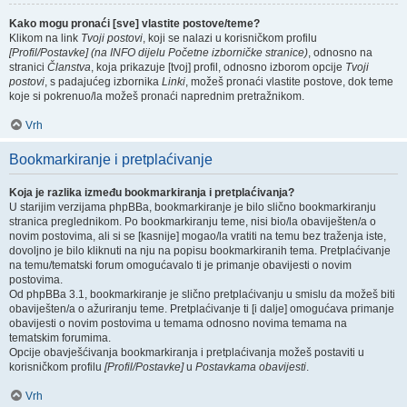
Kako mogu pronaći [sve] vlastite postove/teme?
Klikom na link
Tvoji postovi
, koji se nalazi u korisničkom profilu
[Profil/Postavke] (na INFO dijelu Početne izborničke stranice)
, odnosno na
stranici
Članstva
, koja prikazuje [tvoj] profil, odnosno izborom opcije
Tvoji
postovi
, s padajućeg izbornika
Linki
, možeš pronaći vlastite postove, dok teme
koje si pokrenuo/la možeš pronaći naprednim pretražnikom.
Vrh
Bookmarkiranje i pretplaćivanje
Koja je razlika između bookmarkiranja i pretplaćivanja?
U starijim verzijama phpBBa, bookmarkiranje je bilo slično bookmarkiranju
stranica preglednikom. Po bookmarkiranju teme, nisi bio/la obaviješten/a o
novim postovima, ali si se [kasnije] mogao/la vratiti na temu bez traženja iste,
dovoljno je bilo kliknuti na nju na popisu bookmarkiranih tema. Pretplaćivanje
na temu/tematski forum omogućavalo ti je primanje obavijesti o novim
postovima.
Od phpBBa 3.1, bookmarkiranje je slično pretplaćivanju u smislu da možeš biti
obaviješten/a o ažuriranju teme. Pretplaćivanje ti [i dalje] omogućava primanje
obavijesti o novim postovima u temama odnosno novima temama na
tematskim forumima.
Opcije obavješćivanja bookmarkiranja i pretplaćivanja možeš postaviti u
korisničkom profilu
[Profil/Postavke]
u
Postavkama obavijesti
.
Vrh