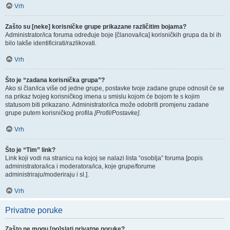
Vrh
Zašto su [neke] korisničke grupe prikazane različitim bojama?
Administrator/ica foruma određuje boje [članova/ica] korisničkih grupa da bi ih
bilo lakše identificirati/razlikovati.
Vrh
Što je “zadana korisnička grupa”?
Ako si član/ica više od jedne grupe, postavke tvoje zadane grupe odnosit će se
na prikaz tvojeg korisničkog imena u smislu kojom će bojom te s kojim
statusom biti prikazano. Administrator/ica može odobriti promjenu zadane
grupe putem korisničkog profila
[Profil/Postavke]
.
Vrh
Što je “Tim” link?
Link koji vodi na stranicu na kojoj se nalazi lista “osoblja” foruma [popis
administratora/ica i moderatora/ica, koje grupe/forume
administriraju/moderiraju i sl.].
Vrh
Privatne poruke
Zašto ne mogu [po]slati privatne poruke?