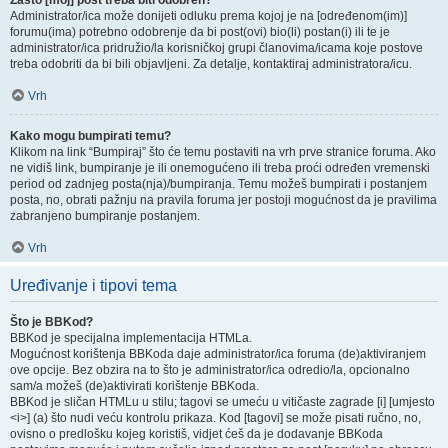
Zašto [moj] post treba biti odobren?
Administrator/ica može donijeti odluku prema kojoj je na [određenom(im)]
forumu(ima) potrebno odobrenje da bi post(ovi) bio(li) postan(i) ili te je
administrator/ica pridružio/la korisničkoj grupi članovima/icama koje postove
treba odobriti da bi bili objavljeni. Za detalje, kontaktiraj administratora/icu.
Vrh
Kako mogu bumpirati temu?
Klikom na link “Bumpiraj” što će temu postaviti na vrh prve stranice foruma. Ako
ne vidiš link, bumpiranje je ili onemogućeno ili treba proći određen vremenski
period od zadnjeg posta(nja)/bumpiranja. Temu možeš bumpirati i postanjem
posta, no, obrati pažnju na pravila foruma jer postoji mogućnost da je pravilima
zabranjeno bumpiranje postanjem.
Vrh
Uređivanje i tipovi tema
Što je BBKod?
BBKod je specijalna implementacija HTMLa.
Mogućnost korištenja BBKoda daje administrator/ica foruma (de)aktiviranjem
ove opcije. Bez obzira na to što je administrator/ica odredio/la, opcionalno
sam/a možeš (de)aktivirati korištenje BBKoda.
BBKod je sličan HTMLu u stilu; tagovi se umeću u vitičaste zagrade [i] [umjesto
<i>] (a) što nudi veću kontrolu prikaza. Kod [tagovi] se može pisati ručno, no,
ovisno o predlošku kojeg koristiš, vidjet ćeš da je dodavanje BBKoda