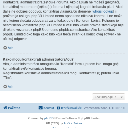
Kontaktiraj administratora(e)/icu(e) foruma. Ako ga/ju/ih ne možeš (pro)naći,
kontaktiraj moderatora(e)/icu(e) foruma i njih pitaj koga bi trebao/la pitati. Ako i
dalje ne dobiješ odgovor, kontaktiraj vlasnika/cu domene [
whois lookup
] ili
pružatelja usluga. phpBB Limited nema apsolutno nikakvu kontrolu i ne može
ni u kojem slučaju odgovarati za to kako, gdje i tko forum koristi. Potpuno je
besmisleno kontaktirati phpBB Limited u vezi bilo kakve pravne stvari koja nije
direktno vezana uz phpBB odnosno phpbb.com stranice. Ako kontaktiraš
phpBB Limited oko toga kako bilo koja treća stran(k)a koristi ovaj softver - ne
očekuj odgovor.
Vrh
Kako mogu kontaktirati administratora/icu?
Ako je administrator/ica omogućio/la “Kontakt” formu, putem iste, mogu ga/ju
kontaktirati svi/e korisnici/e foruma.
Registrirani/e korisnici/e administratora/icu mogu kontaktirati (i) putem linka
“Tim”.
Vrh
Forum(o)Bir
Početna
Kontakt
Izbriši kolačiće
Vremenska zona:
UTC+01:00
Powered by
phpBB
® Forum Software © phpBB Limited
HR (CRO) by
Ančica Sečan