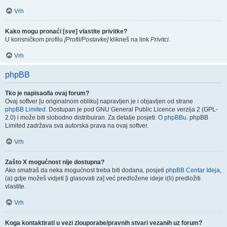
Vrh
Kako mogu pronaći [sve] vlastite privitke?
U korisničkom profilu
[Profil/Postavke]
klikneš na link
Privitci
.
Vrh
phpBB
Tko je napisao/la ovaj forum?
Ovaj softver [u originalnom obliku] napravljen je i objavljen od strane
phpBB Limited
. Dostupan je pod GNU General Public Licence verzija 2 (GPL-
2.0) i može biti slobodno distribuiran. Za detalje posjeti:
O phpBBu
. phpBB
Limited zadržava sva autorska prava na ovaj softver.
Vrh
Zašto X mogućnost nije dostupna?
Ako smatraš da neka mogućnost treba biti dodana, posjeti
phpBB Centar Ideja
,
(a) gdje možeš vidjeti [i glasovati za] već predložene ideje i(li) predložiti
vlastite.
Vrh
Koga kontaktirati u vezi zlouporabe/pravnih stvari vezanih uz forum?