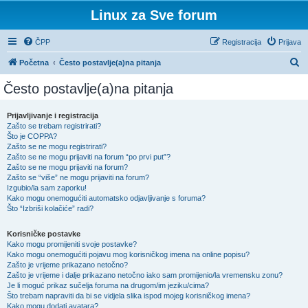
Linux za Sve forum
ČPP
Registracija
Prijava
P
Početna
Često postavlje(a)na pitanja
r
Često postavlje(a)na pitanja
e
t
Prijavljivanje i registracija
Zašto se trebam registrirati?
r
Što je COPPA?
a
Zašto se ne mogu registrirati?
Zašto se ne mogu prijaviti na forum “po prvi put”?
ž
Zašto se ne mogu prijaviti na forum?
Zašto se “više” ne mogu prijaviti na forum?
n
Izgubio/la sam zaporku!
i
Kako mogu onemogućiti automatsko odjavljivanje s foruma?
Što “Izbriši kolačiće” radi?
k
Korisničke postavke
Kako mogu promijeniti svoje postavke?
Kako mogu onemogućiti pojavu mog korisničkog imena na online popisu?
Zašto je vrijeme prikazano netočno?
Zašto je vrijeme i dalje prikazano netočno iako sam promijenio/la vremensku zonu?
Je li moguć prikaz sučelja foruma na drugom/im jeziku/cima?
Što trebam napraviti da bi se vidjela slika ispod mojeg korisničkog imena?
Kako mogu dodati avatara?