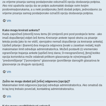
za vrijeme pisanja samog posta/poruke odoznačiš opciju dodavanja potpisa.
Ako nisi upalio/la opciju da se potpis automatski dodaje svim tvojim
postovima/porukama, a u neki post/poruku želiš dodati potpis, jednostavno za
vrijeme pisanja samog posta/poruke označiš opciju dodavanja potpisa.
Vrh
Kako mogu kreirati anketu?
Kada započneš [otvoriš] novu temu [ili izmijeniš prvi post postojeće teme - ako
imaš dopuštenje] vidjet ćeš formu
Kreiranje ankete
ispod okvira za pisanje
teksta posta [ako to ne vidiš, vjerojatno nemaš dopuštenje za kreiranje anketa].
Upišeš pitanje i [barem] dva moguća odgovora [svaki u zaseban redak], kojih
maksimalan limit određuje administrator/ica. Možeš postaviti (i) vremensko
ograničenje trajanja ankete [upišeš broj dana; 0=neograničeno], [broj] koliko
opcija korisnik/ca može odabrati prilikom glasovanja te o(ne)mogućiti
“predomišljanje” [“ponovljeno” glasovanje (poništenje danog/ih glasa/ova te
glasovanje za drugu/e opciju/e)].
Vrh
Zašto ne mogu dodati još [više] odgovora [opcija]?
Maksimalan limit odgovora [opcija] određuje administrator/ica. Ako smatraš da
bi taj broj trebalo povećati, kontaktiraj administratora/icu.
Vrh