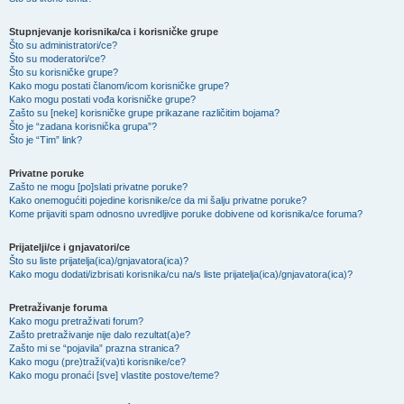
Stupnjevanje korisnika/ca i korisničke grupe
Što su administratori/ce?
Što su moderatori/ce?
Što su korisničke grupe?
Kako mogu postati članom/icom korisničke grupe?
Kako mogu postati vođa korisničke grupe?
Zašto su [neke] korisničke grupe prikazane različitim bojama?
Što je “zadana korisnička grupa”?
Što je “Tim” link?
Privatne poruke
Zašto ne mogu [po]slati privatne poruke?
Kako onemogućiti pojedine korisnike/ce da mi šalju privatne poruke?
Kome prijaviti spam odnosno uvredljive poruke dobivene od korisnika/ce foruma?
Prijatelji/ce i gnjavatori/ce
Što su liste prijatelja(ica)/gnjavatora(ica)?
Kako mogu dodati/izbrisati korisnika/cu na/s liste prijatelja(ica)/gnjavatora(ica)?
Pretraživanje foruma
Kako mogu pretraživati forum?
Zašto pretraživanje nije dalo rezultat(a)e?
Zašto mi se “pojavila” prazna stranica?
Kako mogu (pre)traži(va)ti korisnike/ce?
Kako mogu pronaći [sve] vlastite postove/teme?