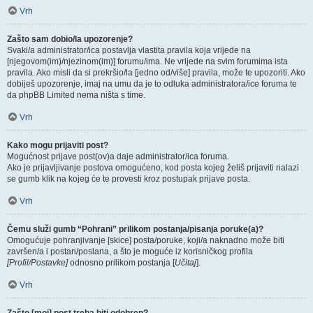
Vrh
Zašto sam dobio/la upozorenje?
Svaki/a administrator/ica postavlja vlastita pravila koja vrijede na
[njegovom(im)/njezinom(im)] forumu/ima. Ne vrijede na svim forumima ista
pravila. Ako misli da si prekršio/la [jedno od/više] pravila, može te upozoriti. Ako
dobiješ upozorenje, imaj na umu da je to odluka administratora/ice foruma te
da phpBB Limited nema ništa s time.
Vrh
Kako mogu prijaviti post?
Mogućnost prijave post(ov)a daje administrator/ica foruma.
Ako je prijavljivanje postova omogućeno, kod posta kojeg želiš prijaviti nalazi
se gumb klik na kojeg će te provesti kroz postupak prijave posta.
Vrh
Čemu služi gumb “Pohrani” prilikom postanja/pisanja poruke(a)?
Omogućuje pohranjivanje [skice] posta/poruke, koji/a naknadno može biti
završen/a i postan/poslana, a što je moguće iz korisničkog profila
[Profil/Postavke]
odnosno prilikom postanja [
Učitaj
].
Vrh