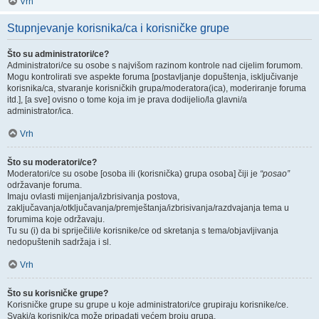
Vrh
Stupnjevanje korisnika/ca i korisničke grupe
Što su administratori/ce?
Administratori/ce su osobe s najvišom razinom kontrole nad cijelim forumom.
Mogu kontrolirati sve aspekte foruma [postavljanje dopuštenja, isključivanje
korisnika/ca, stvaranje korisničkih grupa/moderatora(ica), moderiranje foruma
itd.], [a sve] ovisno o tome koja im je prava dodijelio/la glavni/a
administrator/ica.
Vrh
Što su moderatori/ce?
Moderatori/ce su osobe [osoba ili (korisnička) grupa osoba] čiji je
“posao”
održavanje foruma.
Imaju ovlasti mijenjanja/izbrisivanja postova,
zaključavanja/otključavanja/premještanja/izbrisivanja/razdvajanja tema u
forumima koje održavaju.
Tu su (i) da bi spriječili/e korisnike/ce od skretanja s tema/objavljivanja
nedopuštenih sadržaja i sl.
Vrh
Što su korisničke grupe?
Korisničke grupe su grupe u koje administratori/ce grupiraju korisnike/ce.
Svaki/a korisnik/ca može pripadati većem broju grupa.