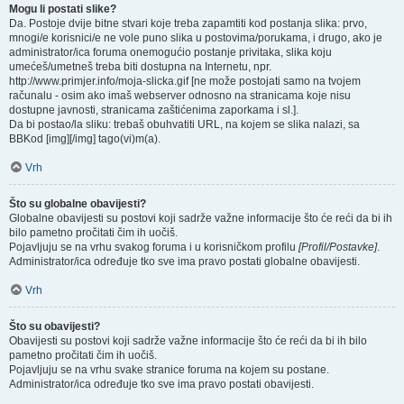
Mogu li postati slike?
Da. Postoje dvije bitne stvari koje treba zapamtiti kod postanja slika: prvo,
mnogi/e korisnici/e ne vole puno slika u postovima/porukama, i drugo, ako je
administrator/ica foruma onemogućio postanje privitaka, slika koju
umećeš/umetneš treba biti dostupna na Internetu, npr.
http://www.primjer.info/moja-slicka.gif [ne može postojati samo na tvojem
računalu - osim ako imaš webserver odnosno na stranicama koje nisu
dostupne javnosti, stranicama zaštićenima zaporkama i sl.].
Da bi postao/la sliku: trebaš obuhvatiti URL, na kojem se slika nalazi, sa
BBKod [img][/img] tago(vi)m(a).
Vrh
Što su globalne obavijesti?
Globalne obavijesti su postovi koji sadrže važne informacije što će reći da bi ih
bilo pametno pročitati čim ih uočiš.
Pojavljuju se na vrhu svakog foruma i u korisničkom profilu
[Profil/Postavke]
.
Administrator/ica određuje tko sve ima pravo postati globalne obavijesti.
Vrh
Što su obavijesti?
Obavijesti su postovi koji sadrže važne informacije što će reći da bi ih bilo
pametno pročitati čim ih uočiš.
Pojavljuju se na vrhu svake stranice foruma na kojem su postane.
Administrator/ica određuje tko sve ima pravo postati obavijesti.