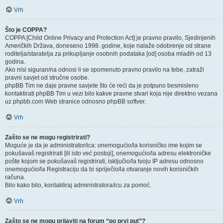
Vrh
Što je COPPA?
COPPA [Child Online Privacy and Protection Act] je pravno pravilo, Sjedinjenih
Američkih Država, doneseno 1998. godine, koje nalaže odobrenje od strane
roditelja/staratelja za prikupljanje osobnih podataka [od] osoba mlađih od 13
godina.
Ako nisi siguran/na odnosi li se spomenuto pravno pravilo na tebe, zatraži
pravni savjet od stručne osobe.
phpBB Tim ne daje pravne savjete što će reći da je potpuno besmisleno
kontaktirati phpBB Tim u vezi bilo kakve pravne stvari koja nije direktno vezana
uz phpbb.com Web stranice odnosno phpBB softver.
Vrh
Zašto se ne mogu registrirati?
Moguće je da je administrator/ica: onemogućio/la korisničko ime kojim se
pokušavaš registrirati [ili isto već postoji], onemogućio/la adresu elektroničke
pošte kojom se pokušavaš registrirati, isključio/la tvoju IP adresu odnosno
onemogućio/la Registraciju da bi spriječio/la otvaranje novih korisničkih
računa.
Bilo kako bilo, kontaktiraj administratora/icu za pomoć.
Vrh
Zašto se ne mogu prijaviti na forum “po prvi put”?