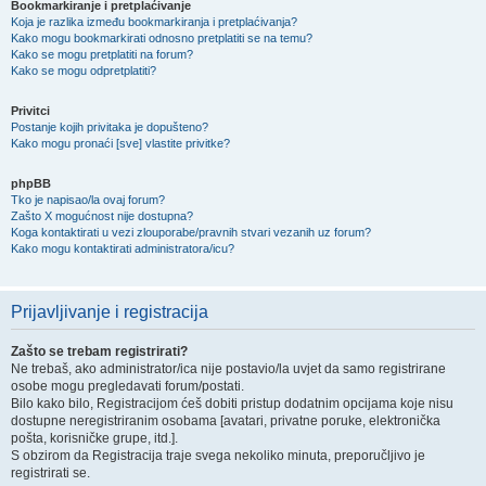
Bookmarkiranje i pretplaćivanje
Koja je razlika između bookmarkiranja i pretplaćivanja?
Kako mogu bookmarkirati odnosno pretplatiti se na temu?
Kako se mogu pretplatiti na forum?
Kako se mogu odpretplatiti?
Privitci
Postanje kojih privitaka je dopušteno?
Kako mogu pronaći [sve] vlastite privitke?
phpBB
Tko je napisao/la ovaj forum?
Zašto X mogućnost nije dostupna?
Koga kontaktirati u vezi zlouporabe/pravnih stvari vezanih uz forum?
Kako mogu kontaktirati administratora/icu?
Prijavljivanje i registracija
Zašto se trebam registrirati?
Ne trebaš, ako administrator/ica nije postavio/la uvjet da samo registrirane
osobe mogu pregledavati forum/postati.
Bilo kako bilo, Registracijom ćeš dobiti pristup dodatnim opcijama koje nisu
dostupne neregistriranim osobama [avatari, privatne poruke, elektronička
pošta, korisničke grupe, itd.].
S obzirom da Registracija traje svega nekoliko minuta, preporučljivo je
registrirati se.