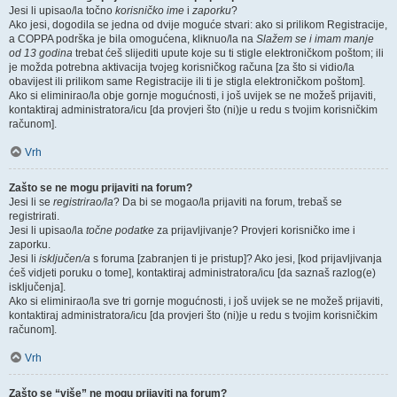
Jesi li upisao/la točno
korisničko ime
i
zaporku
?
Ako jesi, dogodila se jedna od dvije moguće stvari: ako si prilikom Registracije,
a COPPA podrška je bila omogućena, kliknuo/la na
Slažem se i imam manje
od 13 godina
trebat ćeš slijediti upute koje su ti stigle elektroničkom poštom; ili
je možda potrebna aktivacija tvojeg korisničkog računa [za što si vidio/la
obavijest ili prilikom same Registracije ili ti je stigla elektroničkom poštom].
Ako si eliminirao/la obje gornje mogućnosti, i još uvijek se ne možeš prijaviti,
kontaktiraj administratora/icu [da provjeri što (ni)je u redu s tvojim korisničkim
računom].
Vrh
Zašto se ne mogu prijaviti na forum?
Jesi li se
registrirao/la
? Da bi se mogao/la prijaviti na forum, trebaš se
registrirati.
Jesi li upisao/la
točne podatke
za prijavljivanje? Provjeri korisničko ime i
zaporku.
Jesi li
isključen/a
s foruma [zabranjen ti je pristup]? Ako jesi, [kod prijavljivanja
ćeš vidjeti poruku o tome], kontaktiraj administratora/icu [da saznaš razlog(e)
isključenja].
Ako si eliminirao/la sve tri gornje mogućnosti, i još uvijek se ne možeš prijaviti,
kontaktiraj administratora/icu [da provjeri što (ni)je u redu s tvojim korisničkim
računom].
Vrh
Zašto se “više” ne mogu prijaviti na forum?