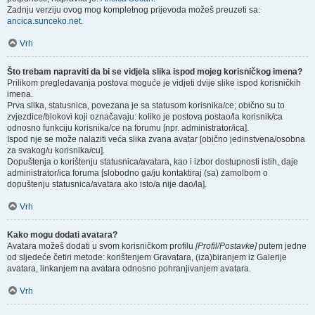
Zadnju verziju ovog mog kompletnog prijevoda možeš preuzeti sa:
ancica.sunceko.net
.
Vrh
Što trebam napraviti da bi se vidjela slika ispod mojeg korisničkog imena?
Prilikom pregledavanja postova moguće je vidjeti dvije slike ispod korisničkih
imena.
Prva slika, statusnica, povezana je sa statusom korisnika/ce; obično su to
zvjezdice/blokovi koji označavaju: koliko je postova postao/la korisnik/ca
odnosno funkciju korisnika/ce na forumu [npr. administrator/ica].
Ispod nje se može nalaziti veća slika zvana avatar [obično jedinstvena/osobna
za svakog/u korisnika/cu].
Dopuštenja o korištenju statusnica/avatara, kao i izbor dostupnosti istih, daje
administrator/ica foruma [slobodno ga/ju kontaktiraj (sa) zamolbom o
dopuštenju statusnica/avatara ako isto/a nije dao/la].
Vrh
Kako mogu dodati avatara?
Avatara možeš dodati u svom korisničkom profilu
[Profil/Postavke]
putem jedne
od sljedeće četiri metode: korištenjem Gravatara, (iza)biranjem iz Galerije
avatara, linkanjem na avatara odnosno pohranjivanjem avatara.
Vrh