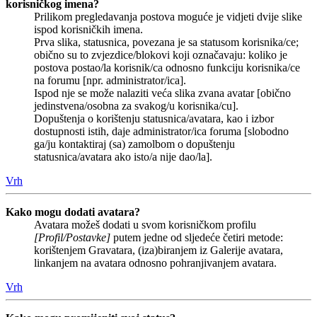
korisničkog imena?
Prilikom pregledavanja postova moguće je vidjeti dvije slike
ispod korisničkih imena.
Prva slika, statusnica, povezana je sa statusom korisnika/ce;
obično su to zvjezdice/blokovi koji označavaju: koliko je
postova postao/la korisnik/ca odnosno funkciju korisnika/ce
na forumu [npr. administrator/ica].
Ispod nje se može nalaziti veća slika zvana avatar [obično
jedinstvena/osobna za svakog/u korisnika/cu].
Dopuštenja o korištenju statusnica/avatara, kao i izbor
dostupnosti istih, daje administrator/ica foruma [slobodno
ga/ju kontaktiraj (sa) zamolbom o dopuštenju
statusnica/avatara ako isto/a nije dao/la].
Vrh
Kako mogu dodati avatara?
Avatara možeš dodati u svom korisničkom profilu
[Profil/Postavke]
putem jedne od sljedeće četiri metode:
korištenjem Gravatara, (iza)biranjem iz Galerije avatara,
linkanjem na avatara odnosno pohranjivanjem avatara.
Vrh