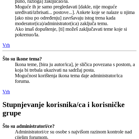
puno, razloga] zaključao/la.
Moguće ih je samo pregledavati [dakle, nije moguće
uređivati/izbrisati... postove...]. Ankete koje se nalaze u njima
[ako nisu po određenju] završavaju istog trena kada
moderator(ica)/administrator(ica) zaključa temu.
Ako imaš dopuštenje, [ti] možeš zaključavati teme koje si
pokrenuo/la.
Vrh
Što su ikone tema?
Ikona teme, [bira ju autor/ica], je sličica povezana s postom, a
koja bi trebala ukazivati na sadržaj posta.
Mogućnost korištenja ikona tema daje administrator/ica
foruma.
Vrh
Stupnjevanje korisnika/ca i korisničke
grupe
Što su administratori/ce?
Administratori/ce su osobe s najvišom razinom kontrole nad
cijelim forumom.