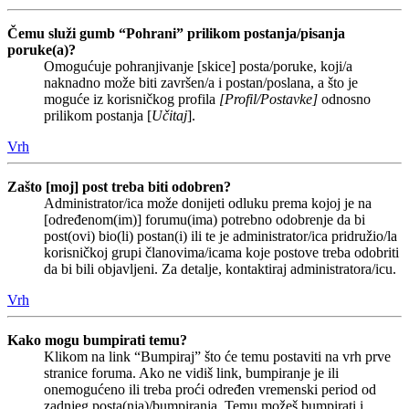
Čemu služi gumb “Pohrani” prilikom postanja/pisanja
poruke(a)?
Omogućuje pohranjivanje [skice] posta/poruke, koji/a
naknadno može biti završen/a i postan/poslana, a što je
moguće iz korisničkog profila
[Profil/Postavke]
odnosno
prilikom postanja [
Učitaj
].
Vrh
Zašto [moj] post treba biti odobren?
Administrator/ica može donijeti odluku prema kojoj je na
[određenom(im)] forumu(ima) potrebno odobrenje da bi
post(ovi) bio(li) postan(i) ili te je administrator/ica pridružio/la
korisničkoj grupi članovima/icama koje postove treba odobriti
da bi bili objavljeni. Za detalje, kontaktiraj administratora/icu.
Vrh
Kako mogu bumpirati temu?
Klikom na link “Bumpiraj” što će temu postaviti na vrh prve
stranice foruma. Ako ne vidiš link, bumpiranje je ili
onemogućeno ili treba proći određen vremenski period od
zadnjeg posta(nja)/bumpiranja. Temu možeš bumpirati i