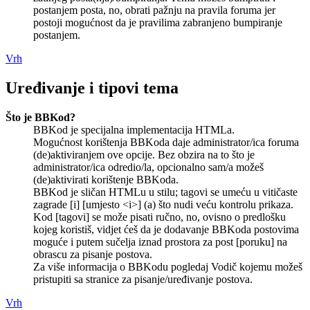
postanjem posta, no, obrati pažnju na pravila foruma jer
postoji mogućnost da je pravilima zabranjeno bumpiranje
postanjem.
Vrh
Uređivanje i tipovi tema
Što je BBKod?
BBKod je specijalna implementacija HTMLa.
Mogućnost korištenja BBKoda daje administrator/ica foruma
(de)aktiviranjem ove opcije. Bez obzira na to što je
administrator/ica odredio/la, opcionalno sam/a možeš
(de)aktivirati korištenje BBKoda.
BBKod je sličan HTMLu u stilu; tagovi se umeću u vitičaste
zagrade [i] [umjesto <i>] (a) što nudi veću kontrolu prikaza.
Kod [tagovi] se može pisati ručno, no, ovisno o predlošku
kojeg koristiš, vidjet ćeš da je dodavanje BBKoda postovima
moguće i putem sučelja iznad prostora za post [poruku] na
obrascu za pisanje postova.
Za više informacija o BBKodu pogledaj Vodič kojemu možeš
pristupiti sa stranice za pisanje/uređivanje postova.
Vrh