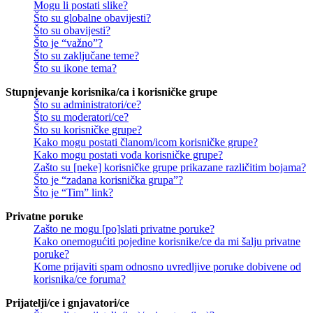
Mogu li postati slike?
Što su globalne obavijesti?
Što su obavijesti?
Što je “važno”?
Što su zaključane teme?
Što su ikone tema?
Stupnjevanje korisnika/ca i korisničke grupe
Što su administratori/ce?
Što su moderatori/ce?
Što su korisničke grupe?
Kako mogu postati članom/icom korisničke grupe?
Kako mogu postati vođa korisničke grupe?
Zašto su [neke] korisničke grupe prikazane različitim bojama?
Što je “zadana korisnička grupa”?
Što je “Tim” link?
Privatne poruke
Zašto ne mogu [po]slati privatne poruke?
Kako onemogućiti pojedine korisnike/ce da mi šalju privatne
poruke?
Kome prijaviti spam odnosno uvredljive poruke dobivene od
korisnika/ce foruma?
Prijatelji/ce i gnjavatori/ce