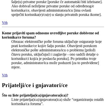
šalje(u) privatne poruke [poruke će automatski biti izbrisane].
Ako dobivaš neželjene privatne poruke od određenog/e
korisnika/ce, obavijesti administratora/icu [ima ovlasti
spriječiti korisnika(e)/cu(e) u slanju privatnih poruka ikome].
Vrh
Kome prijaviti spam odnosno uvredljive poruke dobivene od
korisnika/ce foruma?
Obrazac elektroničke pošte foruma uključuje osiguranje koje
prati korisnike/ce koji/e šalju poruke. Obavijesti porukom
elektroničke pošte administratora/icu o problemu [priloži
čitavu poruku, uključujući i zaglavlje - ono sadrži detalje o
korisniku/ci koji/a je poslao/la poruku]. Po primitku tvoje
poruke, administrator/ica može poduzeti [za to predviđene]
mjere.
Vrh
Prijatelji/ce i gnjavatori/ce
Što su liste prijatelja(ica)/gnjavatora(ica)?
Liste prijatelja(ica)/gnjavatora(ica) služe “organiziranju ostalih
korisnika/ca foruma”.