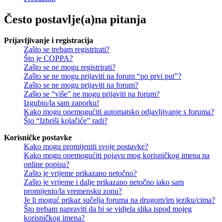
Često postavlje(a)na pitanja
Prijavljivanje i registracija
Zašto se trebam registrirati?
Što je COPPA?
Zašto se ne mogu registrirati?
Zašto se ne mogu prijaviti na forum “po prvi put”?
Zašto se ne mogu prijaviti na forum?
Zašto se “više” ne mogu prijaviti na forum?
Izgubio/la sam zaporku!
Kako mogu onemogućiti automatsko odjavljivanje s foruma?
Što “Izbriši kolačiće” radi?
Korisničke postavke
Kako mogu promijeniti svoje postavke?
Kako mogu onemogućiti pojavu mog korisničkog imena na
online popisu?
Zašto je vrijeme prikazano netočno?
Zašto je vrijeme i dalje prikazano netočno iako sam
promijenio/la vremensku zonu?
Je li moguć prikaz sučelja foruma na drugom/im jeziku/cima?
Što trebam napraviti da bi se vidjela slika ispod mojeg
korisničkog imena?