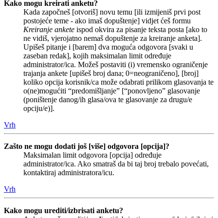
Kako mogu kreirati anketu?
Kada započneš [otvoriš] novu temu [ili izmijeniš prvi post
postojeće teme - ako imaš dopuštenje] vidjet ćeš formu
Kreiranje ankete
ispod okvira za pisanje teksta posta [ako to
ne vidiš, vjerojatno nemaš dopuštenje za kreiranje anketa].
Upišeš pitanje i [barem] dva moguća odgovora [svaki u
zaseban redak], kojih maksimalan limit određuje
administrator/ica. Možeš postaviti (i) vremensko ograničenje
trajanja ankete [upišeš broj dana; 0=neograničeno], [broj]
koliko opcija korisnik/ca može odabrati prilikom glasovanja te
o(ne)mogućiti “predomišljanje” [“ponovljeno” glasovanje
(poništenje danog/ih glasa/ova te glasovanje za drugu/e
opciju/e)].
Vrh
Zašto ne mogu dodati još [više] odgovora [opcija]?
Maksimalan limit odgovora [opcija] određuje
administrator/ica. Ako smatraš da bi taj broj trebalo povećati,
kontaktiraj administratora/icu.
Vrh
Kako mogu urediti/izbrisati anketu?