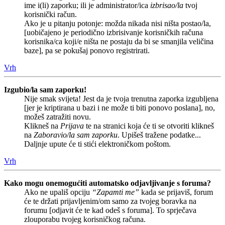
ime i(li) zaporku; ili je administrator/ica
izbrisao/la
tvoj
korisnički račun.
Ako je u pitanju potonje: možda nikada nisi ništa postao/la,
[uobičajeno je periodično izbrisivanje korisničkih računa
korisnika/ca koji/e ništa ne postaju da bi se smanjila veličina
baze], pa se pokušaj ponovo registrirati.
Vrh
Izgubio/la sam zaporku!
Nije smak svijeta! Jest da je tvoja trenutna zaporka izgubljena
[jer je kriptirana u bazi i ne može ti biti ponovo poslana], no,
možeš zatražiti novu.
Klikneš na
Prijava
te na stranici koja će ti se otvoriti klikneš
na
Zaboravio/la sam zaporku
. Upišeš tražene podatke...
Daljnje upute će ti stići elektroničkom poštom.
Vrh
Kako mogu onemogućiti automatsko odjavljivanje s foruma?
Ako ne upališ opciju
“Zapamti me”
kada se prijaviš, forum
će te držati prijavljenim/om samo za tvojeg boravka na
forumu [odjavit će te kad odeš s foruma]. To sprječava
zlouporabu tvojeg korisničkog računa.