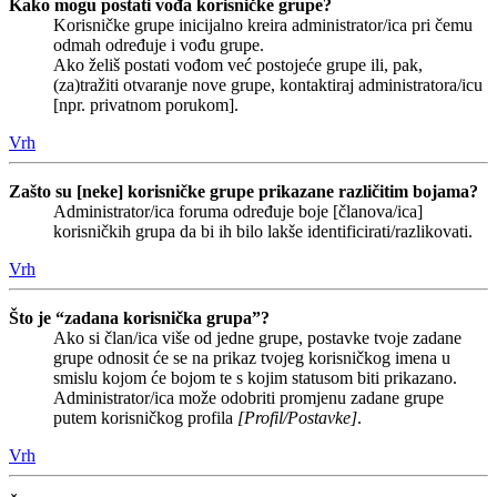
Kako mogu postati vođa korisničke grupe?
Korisničke grupe inicijalno kreira administrator/ica pri čemu
odmah određuje i vođu grupe.
Ako želiš postati vođom već postojeće grupe ili, pak,
(za)tražiti otvaranje nove grupe, kontaktiraj administratora/icu
[npr. privatnom porukom].
Vrh
Zašto su [neke] korisničke grupe prikazane različitim bojama?
Administrator/ica foruma određuje boje [članova/ica]
korisničkih grupa da bi ih bilo lakše identificirati/razlikovati.
Vrh
Što je “zadana korisnička grupa”?
Ako si član/ica više od jedne grupe, postavke tvoje zadane
grupe odnosit će se na prikaz tvojeg korisničkog imena u
smislu kojom će bojom te s kojim statusom biti prikazano.
Administrator/ica može odobriti promjenu zadane grupe
putem korisničkog profila
[Profil/Postavke]
.
Vrh