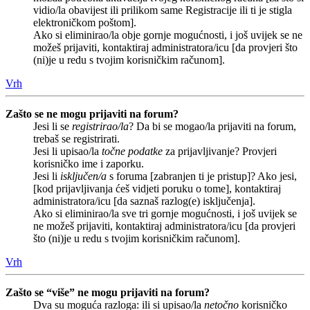
vidio/la obavijest ili prilikom same Registracije ili ti je stigla
elektroničkom poštom].
Ako si eliminirao/la obje gornje mogućnosti, i još uvijek se ne
možeš prijaviti, kontaktiraj administratora/icu [da provjeri što
(ni)je u redu s tvojim korisničkim računom].
Vrh
Zašto se ne mogu prijaviti na forum?
Jesi li se
registrirao/la
? Da bi se mogao/la prijaviti na forum,
trebaš se registrirati.
Jesi li upisao/la
točne podatke
za prijavljivanje? Provjeri
korisničko ime i zaporku.
Jesi li
isključen/a
s foruma [zabranjen ti je pristup]? Ako jesi,
[kod prijavljivanja ćeš vidjeti poruku o tome], kontaktiraj
administratora/icu [da saznaš razlog(e) isključenja].
Ako si eliminirao/la sve tri gornje mogućnosti, i još uvijek se
ne možeš prijaviti, kontaktiraj administratora/icu [da provjeri
što (ni)je u redu s tvojim korisničkim računom].
Vrh
Zašto se “više” ne mogu prijaviti na forum?
Dva su moguća razloga: ili si upisao/la
netočno
korisničko