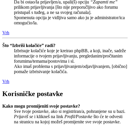
Da bi ostao/la prijavljen/a, upali(š) opciju
“Zapamti me”
prilikom prijavljivanja [što nije preporučljivo ako forumu
pristupaš s tuđeg, a ne sa svojeg računala].
Spomenuta opcija je vidljiva samo ako ju je administrator/ica
omogućio/la.
Vrh
Što “Izbriši kolačiće” radi?
Izbrisuje kolačiće koje je kreirao phpBB, a koji, inače, sadrže
informacije o tvojem prijavljivanju, pregledanim/pročitanim
forumima/temama/postovima i sl.
Ako imaš problema s prijavljivanjem/odjavljivanjem, [obično]
pomaže izbrisivanje kolačića.
Vrh
Korisničke postavke
Kako mogu promijeniti svoje postavke?
Sve tvoje postavke, ako si registriran/a, pohranjene su u bazi.
Prijaviš se
i klikneš na link
Profil/Postavke
što će te odvesti
na stranicu na kojoj možeš promijenite sve svoje postavke.