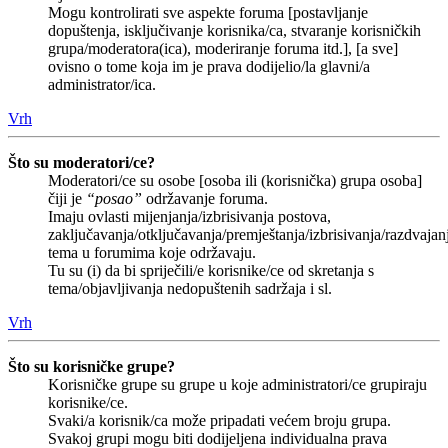
Mogu kontrolirati sve aspekte foruma [postavljanje
dopuštenja, isključivanje korisnika/ca, stvaranje korisničkih
grupa/moderatora(ica), moderiranje foruma itd.], [a sve]
ovisno o tome koja im je prava dodijelio/la glavni/a
administrator/ica.
Vrh
Što su moderatori/ce?
Moderatori/ce su osobe [osoba ili (korisnička) grupa osoba]
čiji je
“posao”
održavanje foruma.
Imaju ovlasti mijenjanja/izbrisivanja postova,
zaključavanja/otključavanja/premještanja/izbrisivanja/razdvajan
tema u forumima koje održavaju.
Tu su (i) da bi spriječili/e korisnike/ce od skretanja s
tema/objavljivanja nedopuštenih sadržaja i sl.
Vrh
Što su korisničke grupe?
Korisničke grupe su grupe u koje administratori/ce grupiraju
korisnike/ce.
Svaki/a korisnik/ca može pripadati većem broju grupa.
Svakoj grupi mogu biti dodijeljena individualna prava