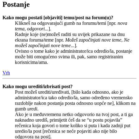
Postanje
Kako mogu postati [objaviti] temu/post na forum(u)?
Klikneš na odgovarajući gumb na forumu/temi [npr.
nova
tema
,
odgovori
...].
Radnje koje (ne)možeš raditi su uvijek prikazane na dnu
ekrana foruma/teme [npr.
Možeš započinjati nove teme
,
Ne
možeš započinjati nove teme
...].
Ovisno o tome kako je administrator/ica odredio/la, postanje
može biti omogućeno svima ili, pak, samo registriranim
korisnicima/ama.
Vrh
Kako mogu urediti/izbrisati post?
Post možeš urediti/uređivati, [bilo kada odnosno, ako je
administrator/ica tako odredio/la, samo određeno vremensko
razdoblje nakon postanja posta odnosno uopće ne], klikom na
gumb
uredi
.
Ako je u međuvremenu netko odgovorio na tvoj post, a ti ga
naknadno urediš, primijetit ćeš da se “u postu pojavila”
rečenica koja govori o tome koliko si puta i kada zadnji put
uredio/la post [rečenica se neće pojaviti ako nije bilo
odgovora na post].