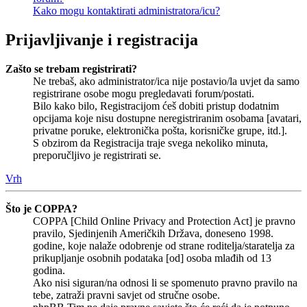
Kako mogu kontaktirati administratora/icu?
Prijavljivanje i registracija
Zašto se trebam registrirati?
Ne trebaš, ako administrator/ica nije postavio/la uvjet da samo
registrirane osobe mogu pregledavati forum/postati.
Bilo kako bilo, Registracijom ćeš dobiti pristup dodatnim
opcijama koje nisu dostupne neregistriranim osobama [avatari,
privatne poruke, elektronička pošta, korisničke grupe, itd.].
S obzirom da Registracija traje svega nekoliko minuta,
preporučljivo je registrirati se.
Vrh
Što je COPPA?
COPPA [Child Online Privacy and Protection Act] je pravno
pravilo, Sjedinjenih Američkih Država, doneseno 1998.
godine, koje nalaže odobrenje od strane roditelja/staratelja za
prikupljanje osobnih podataka [od] osoba mlađih od 13
godina.
Ako nisi siguran/na odnosi li se spomenuto pravno pravilo na
tebe, zatraži pravni savjet od stručne osobe.