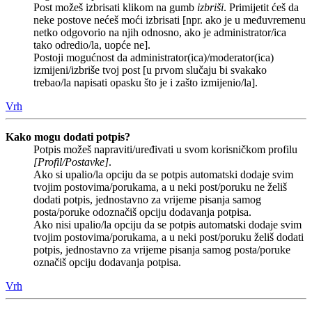
Post možeš izbrisati klikom na gumb
izbriši
. Primijetit ćeš da
neke postove nećeš moći izbrisati [npr. ako je u međuvremenu
netko odgovorio na njih odnosno, ako je administrator/ica
tako odredio/la, uopće ne].
Postoji mogućnost da administrator(ica)/moderator(ica)
izmijeni/izbriše tvoj post [u prvom slučaju bi svakako
trebao/la napisati opasku što je i zašto izmijenio/la].
Vrh
Kako mogu dodati potpis?
Potpis možeš napraviti/uređivati u svom korisničkom profilu
[Profil/Postavke]
.
Ako si upalio/la opciju da se potpis automatski dodaje svim
tvojim postovima/porukama, a u neki post/poruku ne želiš
dodati potpis, jednostavno za vrijeme pisanja samog
posta/poruke odoznačiš opciju dodavanja potpisa.
Ako nisi upalio/la opciju da se potpis automatski dodaje svim
tvojim postovima/porukama, a u neki post/poruku želiš dodati
potpis, jednostavno za vrijeme pisanja samog posta/poruke
označiš opciju dodavanja potpisa.
Vrh