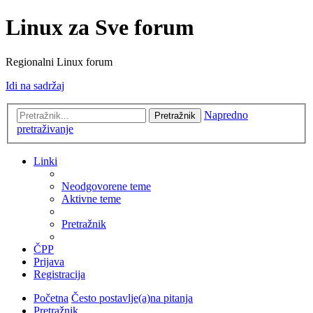
Linux za Sve forum
Regionalni Linux forum
Idi na sadržaj
Napredno
Pretražnik
pretraživanje
Linki
Neodgovorene teme
Aktivne teme
Pretražnik
ČPP
Prijava
Registracija
Početna
Često postavlje(a)na pitanja
Pretražnik