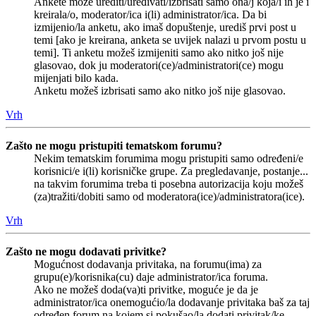
Ankete može urediti/uređivati/izbrisati samo ona/j koja/i ih je i
kreirala/o, moderator/ica i(li) administrator/ica. Da bi
izmijenio/la anketu, ako imaš dopuštenje, urediš prvi post u
temi [ako je kreirana, anketa se uvijek nalazi u prvom postu u
temi]. Ti anketu možeš izmijeniti samo ako nitko još nije
glasovao, dok ju moderatori(ce)/administratori(ce) mogu
mijenjati bilo kada.
Anketu možeš izbrisati samo ako nitko još nije glasovao.
Vrh
Zašto ne mogu pristupiti tematskom forumu?
Nekim tematskim forumima mogu pristupiti samo određeni/e
korisnici/e i(li) korisničke grupe. Za pregledavanje, postanje...
na takvim forumima treba ti posebna autorizacija koju možeš
(za)tražiti/dobiti samo od moderatora(ice)/administratora(ice).
Vrh
Zašto ne mogu dodavati privitke?
Mogućnost dodavanja privitaka, na forumu(ima) za
grupu(e)/korisnika(cu) daje administrator/ica foruma.
Ako ne možeš doda(va)ti privitke, moguće je da je
administrator/ica onemogućio/la dodavanje privitaka baš za taj
određen forum na kojem si pokušao/la dodati privitak/ke