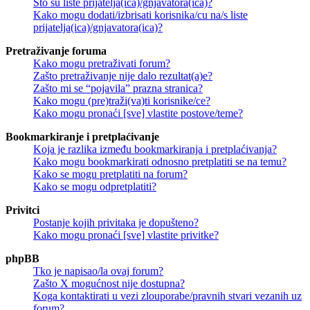
Što su liste prijatelja(ica)/gnjavatora(ica)?
Kako mogu dodati/izbrisati korisnika/cu na/s liste
prijatelja(ica)/gnjavatora(ica)?
Pretraživanje foruma
Kako mogu pretraživati forum?
Zašto pretraživanje nije dalo rezultat(a)e?
Zašto mi se “pojavila” prazna stranica?
Kako mogu (pre)traži(va)ti korisnike/ce?
Kako mogu pronaći [sve] vlastite postove/teme?
Bookmarkiranje i pretplaćivanje
Koja je razlika između bookmarkiranja i pretplaćivanja?
Kako mogu bookmarkirati odnosno pretplatiti se na temu?
Kako se mogu pretplatiti na forum?
Kako se mogu odpretplatiti?
Privitci
Postanje kojih privitaka je dopušteno?
Kako mogu pronaći [sve] vlastite privitke?
phpBB
Tko je napisao/la ovaj forum?
Zašto X mogućnost nije dostupna?
Koga kontaktirati u vezi zlouporabe/pravnih stvari vezanih uz
forum?