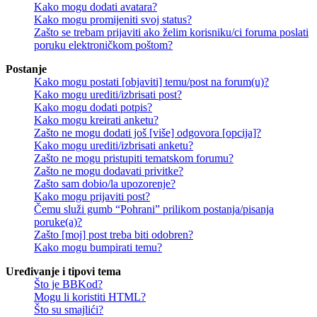
Kako mogu dodati avatara?
Kako mogu promijeniti svoj status?
Zašto se trebam prijaviti ako želim korisniku/ci foruma poslati
poruku elektroničkom poštom?
Postanje
Kako mogu postati [objaviti] temu/post na forum(u)?
Kako mogu urediti/izbrisati post?
Kako mogu dodati potpis?
Kako mogu kreirati anketu?
Zašto ne mogu dodati još [više] odgovora [opcija]?
Kako mogu urediti/izbrisati anketu?
Zašto ne mogu pristupiti tematskom forumu?
Zašto ne mogu dodavati privitke?
Zašto sam dobio/la upozorenje?
Kako mogu prijaviti post?
Čemu služi gumb “Pohrani” prilikom postanja/pisanja
poruke(a)?
Zašto [moj] post treba biti odobren?
Kako mogu bumpirati temu?
Uređivanje i tipovi tema
Što je BBKod?
Mogu li koristiti HTML?
Što su smajlići?