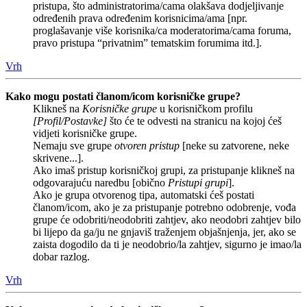
pristupa, što administratorima/cama olakšava dodjeljivanje
određenih prava određenim korisnicima/ama [npr.
proglašavanje više korisnika/ca moderatorima/cama foruma,
pravo pristupa “privatnim” tematskim forumima itd.].
Vrh
Kako mogu postati članom/icom korisničke grupe?
Klikneš na
Korisničke grupe
u korisničkom profilu
[Profil/Postavke]
što će te odvesti na stranicu na kojoj ćeš
vidjeti korisničke grupe.
Nemaju sve grupe
otvoren pristup
[neke su zatvorene, neke
skrivene...].
Ako imaš pristup korisničkoj grupi, za pristupanje klikneš na
odgovarajuću naredbu [obično
Pristupi grupi
].
Ako je grupa otvorenog tipa, automatski ćeš postati
članom/icom, ako je za pristupanje potrebno odobrenje, vođa
grupe će odobriti/neodobriti zahtjev, ako neodobri zahtjev bilo
bi lijepo da ga/ju ne gnjaviš traženjem objašnjenja, jer, ako se
zaista dogodilo da ti je neodobrio/la zahtjev, sigurno je imao/la
dobar razlog.
Vrh