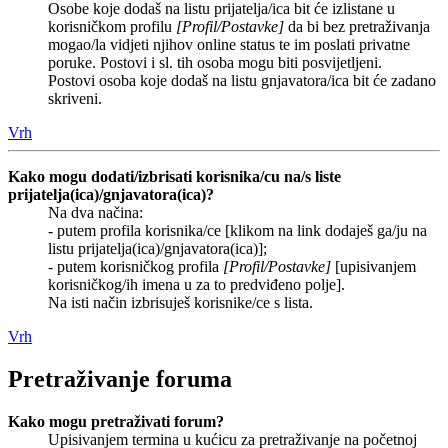
Osobe koje dodaš na listu prijatelja/ica bit će izlistane u
korisničkom profilu
[Profil/Postavke]
da bi bez pretraživanja
mogao/la vidjeti njihov online status te im poslati privatne
poruke. Postovi i sl. tih osoba mogu biti posvijetljeni.
Postovi osoba koje dodaš na listu gnjavatora/ica bit će zadano
skriveni.
Vrh
Kako mogu dodati/izbrisati korisnika/cu na/s liste
prijatelja(ica)/gnjavatora(ica)?
Na dva načina:
- putem profila korisnika/ce [klikom na link dodaješ ga/ju na
listu prijatelja(ica)/gnjavatora(ica)];
- putem korisničkog profila
[Profil/Postavke]
[upisivanjem
korisničkog/ih imena u za to predviđeno polje].
Na isti način izbrisuješ korisnike/ce s lista.
Vrh
Pretraživanje foruma
Kako mogu pretraživati forum?
Upisivanjem termina u kućicu za pretraživanje na početnoj