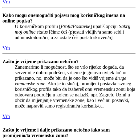
Vrh
Kako mogu onemogućiti pojavu mog korisničkog imena na
online popisu?
U korisničkom profilu [
Profil/Postavke
] upališ opciju
Sakrij
moj online status
[čime ćeš (p)ostati vidljiv/a samo sebi i
administratoru/ici, a za ostale ćeš postati skriven/a].
Vrh
Zašto je vrijeme prikazano netočno?
Zanemarimo li mogućnost, što se vrlo rijetko događa, da
server nije dobro podešen, vrijeme je gotovo uvijek točno
prikazano, no, može biti da je ono što vidiš vrijeme
druge
vremenske zone
. Ako je to slučaj, promijeni postavke svojeg
korisničkog profila tako da izabereš onu vremensku zonu koja
odgovara području u kojem se nalaziš, npr. Zagreb. Uzmi u
obzir da mijenjanje vremenske zone, kao i većinu postavki,
može napraviti samo registrirani/a korisnik/ca.
Vrh
Zašto je vrijeme i dalje prikazano netočno iako sam
promijenio/la vremensku zonu?