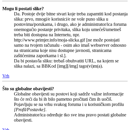
Mogu li postati slike?
Da. Postoje dvije bitne stvari koje treba zapamtiti kod postanja
slika: prvo, mnogi/e korisnici/e ne vole puno slika u
postovima/porukama, i drugo, ako je administrator/ica foruma
onemogućio postanje privitaka, slika koju umećeš/umetneš
treba biti dostupna na Internetu, npr.
http://www.primjer.info/moja-slicka.gif [ne može postojati
samo na tvojem računalu - osim ako imaš webserver odnosno
na stranicama koje nisu dostupne javnosti, stranicama
zaštićenima zaporkama i sl.].
Da bi postao/la sliku: trebaš obuhvatiti URL, na kojem se
slika nalazi, sa BBKod [img][/img] tago(vi)m(a).
Vrh
Što su globalne obavijesti?
Globalne obavijesti su postovi koji sadrže važne informacije
što će reći da bi ih bilo pametno pročitati čim ih uočiš.
Pojavljuju se na vrhu svakog foruma i u korisničkom profilu
[Profil/Postavke]
.
Administrator/ica određuje tko sve ima pravo postati globalne
obavijesti.
Vrh