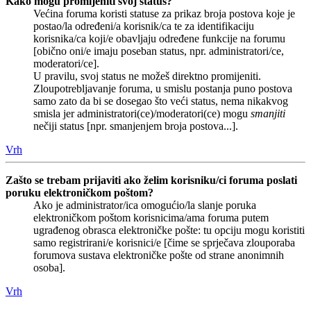
Kako mogu promijeniti svoj status?
Većina foruma koristi statuse za prikaz broja postova koje je
postao/la određeni/a korisnik/ca te za identifikaciju
korisnika/ca koji/e obavljaju određene funkcije na forumu
[obično oni/e imaju poseban status, npr. administratori/ce,
moderatori/ce].
U pravilu, svoj status ne možeš direktno promijeniti.
Zloupotrebljavanje foruma, u smislu postanja puno postova
samo zato da bi se dosegao što veći status, nema nikakvog
smisla jer administratori(ce)/moderatori(ce) mogu
smanjiti
nečiji status [npr. smanjenjem broja postova...].
Vrh
Zašto se trebam prijaviti ako želim korisniku/ci foruma poslati
poruku elektroničkom poštom?
Ako je administrator/ica omogućio/la slanje poruka
elektroničkom poštom korisnicima/ama foruma putem
ugrađenog obrasca elektroničke pošte: tu opciju mogu koristiti
samo registrirani/e korisnici/e [čime se sprječava zlouporaba
forumova sustava elektroničke pošte od strane anonimnih
osoba].
Vrh