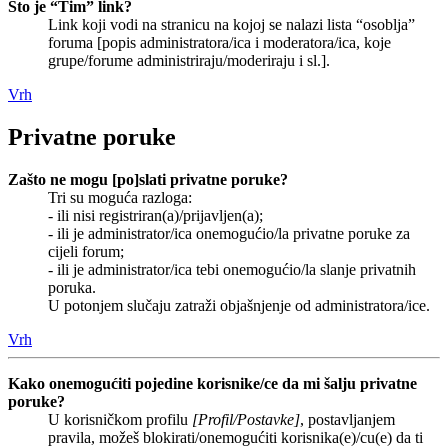
Što je “Tim” link?
Link koji vodi na stranicu na kojoj se nalazi lista “osoblja”
foruma [popis administratora/ica i moderatora/ica, koje
grupe/forume administriraju/moderiraju i sl.].
Vrh
Privatne poruke
Zašto ne mogu [po]slati privatne poruke?
Tri su moguća razloga:
- ili nisi registriran(a)/prijavljen(a);
- ili je administrator/ica onemogućio/la privatne poruke za
cijeli forum;
- ili je administrator/ica tebi onemogućio/la slanje privatnih
poruka.
U potonjem slučaju zatraži objašnjenje od administratora/ice.
Vrh
Kako onemogućiti pojedine korisnike/ce da mi šalju privatne
poruke?
U korisničkom profilu
[Profil/Postavke]
, postavljanjem
pravila, možeš blokirati/onemogućiti korisnika(e)/cu(e) da ti