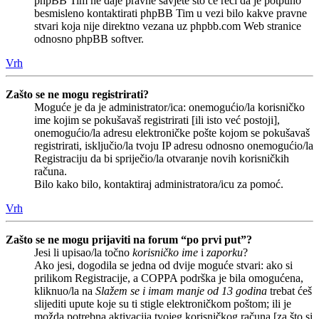
phpBB Tim ne daje pravne savjete što će reći da je potpuno
besmisleno kontaktirati phpBB Tim u vezi bilo kakve pravne
stvari koja nije direktno vezana uz phpbb.com Web stranice
odnosno phpBB softver.
Vrh
Zašto se ne mogu registrirati?
Moguće je da je administrator/ica: onemogućio/la korisničko
ime kojim se pokušavaš registrirati [ili isto već postoji],
onemogućio/la adresu elektroničke pošte kojom se pokušavaš
registrirati, isključio/la tvoju IP adresu odnosno onemogućio/la
Registraciju da bi spriječio/la otvaranje novih korisničkih
računa.
Bilo kako bilo, kontaktiraj administratora/icu za pomoć.
Vrh
Zašto se ne mogu prijaviti na forum “po prvi put”?
Jesi li upisao/la točno
korisničko ime
i
zaporku
?
Ako jesi, dogodila se jedna od dvije moguće stvari: ako si
prilikom Registracije, a COPPA podrška je bila omogućena,
kliknuo/la na
Slažem se i imam manje od 13 godina
trebat ćeš
slijediti upute koje su ti stigle elektroničkom poštom; ili je
možda potrebna aktivacija tvojeg korisničkog računa [za što si