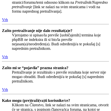
stranici/forumu/temi odnosno klikom na
Pretražnik/Napredno
pretraživanje
[link se nalazi na svim stranicama i vodi na
formu naprednog pretraživanja].
Vrh
Zašto pretraživanje nije dalo rezultat(a)e?
Vjerojatno si upisao/la previše [uobičajenih] termina koje
phpBB ne indeksira ili si bio/la previše
nejasan(a)/neodređen(a). Budi određeniji/a te pokušaj [s]
naprednim pretražnikom.
Vrh
Zašto mi se “pojavila” prazna stranica?
Pretraživanje je rezultiralo s previše rezultata koje server nije
mogao obraditi. Budi određeniji/a te pokušaj [s] naprednim
pretražnikom.
Vrh
Kako mogu (pre)traži(va)ti korisnike/ce?
Klikom na
Članstvo
, link se nalazi na svim stranicama, otvorit
će se stranica, s popisom članova/ica foruma, na kojoj se