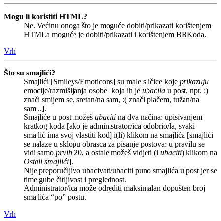
Mogu li koristiti HTML?
Ne. Većinu onoga što je moguće dobiti/prikazati korištenjem
HTMLa moguće je dobiti/prikazati i korištenjem BBKoda.
Vrh
Što su smajlići?
Smajlići [Smileys/Emoticons] su male sličice koje
prikazuju
emocije/razmišljanja osobe [koja ih je
ubacila
u post, npr. :)
znači smijem se, sretan/na sam, :( znači plačem, tužan/na
sam...].
Smajliće u post možeš
ubaciti
na dva načina: upisivanjem
kratkog koda [ako je administrator/ica odobrio/la, svaki
smajlić ima svoj vlastiti kod] i(li) klikom na smajlića [smajlići
se nalaze u sklopu obrasca za pisanje postova; u pravilu se
vidi samo
prvih
20, a ostale možeš vidjeti (i
ubaciti
) klikom na
Ostali smajlići
].
Nije preporučljivo ubacivati/ubaciti puno smajlića u post jer se
time gube čitljivost i preglednost.
Administrator/ica može odrediti maksimalan dopušten broj
smajlića “po” postu.
Vrh