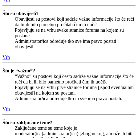
Što su obavijesti?
Obavijesti su postovi koji sadrže važne informacije što će reći
da bi ih bilo pametno pročitati čim ih uočiš.
Pojavljuju se na vrhu svake stranice foruma na kojem su
postane.
Administrator/ica određuje tko sve ima pravo postati
obavijesti.
Vrh
Što je “važno”?
“Važno” su postovi koji često sadrže važne informacije što će
reći da bi ih bilo pametno pročitati čim ih uočiš.
Pojavljuju se na vrhu prve stranice foruma [ispod eventualnih
obavijesti] na kojem su postani.
Administrator/ica određuje tko ih sve ima pravo postati.
Vrh
Što su zaključane teme?
Zaključane teme su teme koje je
moderator(ica)/administrator(ica) [zbog nekog, a može ih biti