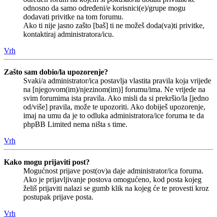
odnosno da samo određeni/e korisnici(e)/grupe mogu
dodavati privitke na tom forumu.
Ako ti nije jasno zašto [baš] ti ne možeš doda(va)ti privitke,
kontaktiraj administratora/icu.
Vrh
Zašto sam dobio/la upozorenje?
Svaki/a administrator/ica postavlja vlastita pravila koja vrijede
na [njegovom(im)/njezinom(im)] forumu/ima. Ne vrijede na
svim forumima ista pravila. Ako misli da si prekršio/la [jedno
od/više] pravila, može te upozoriti. Ako dobiješ upozorenje,
imaj na umu da je to odluka administratora/ice foruma te da
phpBB Limited nema ništa s time.
Vrh
Kako mogu prijaviti post?
Mogućnost prijave post(ov)a daje administrator/ica foruma.
Ako je prijavljivanje postova omogućeno, kod posta kojeg
želiš prijaviti nalazi se gumb klik na kojeg će te provesti kroz
postupak prijave posta.
Vrh