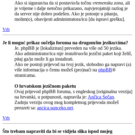
Ako si siguran/na da si postavio/la točnu
vremensku zonu
, ali
je vrijeme i dalje netočno prikazano, najvjerojatniji razlog je
da server nije dobro podešen. Ako je potonje u pitanju,
molim(o), obavijesti administratora/icu [da ispravi grešku].
Vrh
Je li moguć prikaz sučelja foruma na drugom/im jeziku/cima?
Je. phpBB je [lokaliziran] preveden na više od 50 jezika.
Ako administrator/ica
nije instalirao/la
jezični paket koji želiš,
pitaj ga/ju može li ga instalirati.
Ako ne postoji prijevod na tvoj jezik, slobodno ga napravi (a)
više informacija o čemu možeš (pro)naći na
phpBB
®
stranicama.
O hrvatskom jezičnom paketu
Ovaj prijevod phpBB foruma, s engleskog [originalna verzija]
na hrvatski, u potpunosti, napravila je:
Ančica Sečan
.
Zadnju verziju ovog mog kompletnog prijevoda možeš
preuzeti sa:
ancica.sunceko.net
.
Vrh
Što trebam napraviti da bi se vidjela slika ispod mojeg