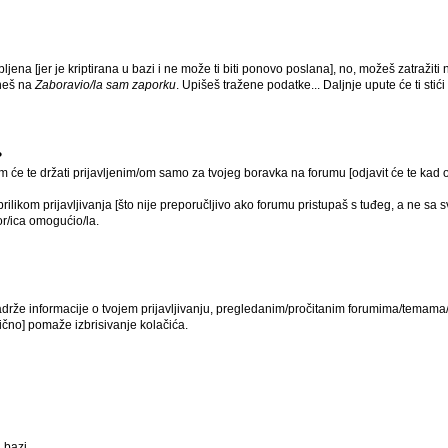
ljena [jer je kriptirana u bazi i ne može ti biti ponovo poslana], no, možeš zatražiti 
ikneš na
Zaboravio/la sam zaporku
. Upišeš tražene podatke... Daljnje upute će ti sti
?
um će te držati prijavljenim/om samo za tvojeg boravka na forumu [odjavit će te kad
rilikom prijavljivanja [što nije preporučljivo ako forumu pristupaš s tuđeg, a ne sa 
or/ica omogućio/la.
 sadrže informacije o tvojem prijavljivanju, pregledanim/pročitanim forumima/temama/
ično] pomaže izbrisivanje kolačića.
 bazi.