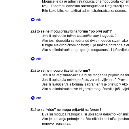
Moguće je da je administrator/ica: onemogućio/la korisnič
tvoju IP adresu odnosno onemogućio/la Registraciju da b
Bilo kako bilo, kontaktiraj administratora/icu za pomoć.
Vrh
Zašto se ne mogu prijaviti na forum “po prvi put”?
Jesi li upisao/la točno
korisničko ime
i
zaporku
?
Ako jesi, dogodila se jedna od dvije moguće stvari: ako
ti stigle elektroničkom poštom; ili je možda potrebna aktiv
Ako si eliminirao/la obje gornje mogućnosti, i još uvijek 
Vrh
Zašto se ne mogu prijaviti na forum?
Jesi li se
registrirao/la
? Da bi se mogao/la prijaviti na for
Jesi li upisao/la
točne podatke
za prijavljivanje? Provjer
Jesi li
isključen/a
s foruma [zabranjen ti je pristup]? Ako j
Ako si eliminirao/la sve tri gornje mogućnosti, i još uvije
Vrh
Zašto se “više” ne mogu prijaviti na forum?
Dva su moguća razloga: ili si upisao/la
netočno
korisničk
Ako je u pitanju potonje: možda nikada nisi ništa postao/
ponovo registrirati.