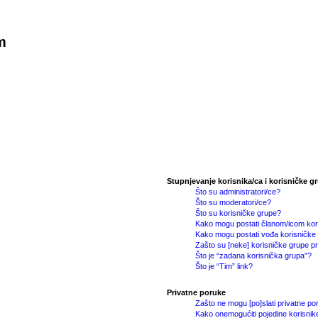
m
Stupnjevanje korisnika/ca i korisničke g
Što su administratori/ce?
Što su moderatori/ce?
Što su korisničke grupe?
Kako mogu postati članom/icom kor
Kako mogu postati vođa korisničke
Zašto su [neke] korisničke grupe pr
Što je “zadana korisnička grupa”?
Što je “Tim” link?
Privatne poruke
Zašto ne mogu [po]slati privatne p
Kako onemogućiti pojedine korisnike