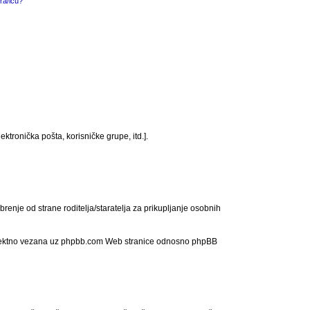
ra/icu?
ktronička pošta, korisničke grupe, itd.].
enje od strane roditelja/staratelja za prikupljanje osobnih
e direktno vezana uz phpbb.com Web stranice odnosno phpBB