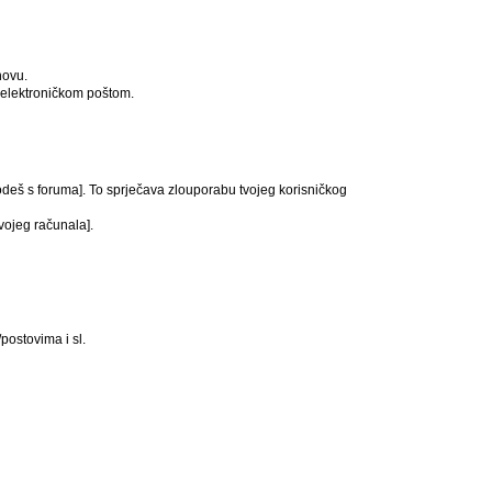
novu.
ći elektroničkom poštom.
 odeš s foruma]. To sprječava zlouporabu tvojeg korisničkog
svojeg računala].
postovima i sl.