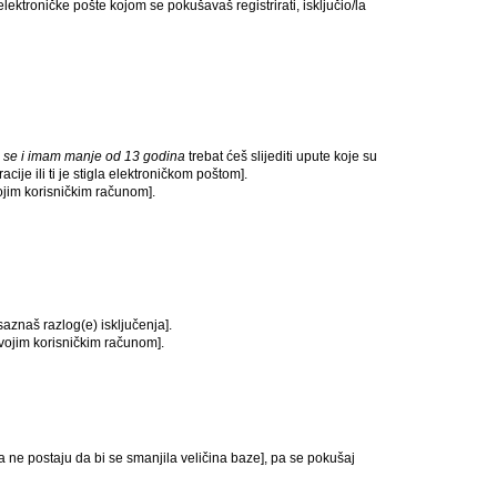
lektroničke pošte kojom se pokušavaš registrirati, isključio/la
 se i imam manje od 13 godina
trebat ćeš slijediti upute koje su
cije ili ti je stigla elektroničkom poštom].
tvojim korisničkim računom].
 saznaš razlog(e) isključenja].
s tvojim korisničkim računom].
ta ne postaju da bi se smanjila veličina baze], pa se pokušaj