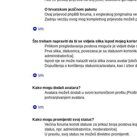
O hrvatskom jezičnom paketu
Ovaj prijevod phpBB foruma, s engleskog [originalna verz
Zadnju verziju ovog mog kompletnog prijevoda možeš p
Vrh
Što trebam napraviti da bi se vidjela slika ispod mojeg kori
Prilikom pregledavanja postova moguće je vidjeti dvije s
Prva slika, statusnica, povezana je sa statusom korisnik
administrator/ica].
Ispod nje se može nalaziti veća slika zvana avatar [obi
Dopuštenja o korištenju statusnica/avatara, kao i izbor d
Vrh
Kako mogu dodati avatara?
Avatara možeš dodati u svom korisničkom profilu
[Profi
pohranjivanjem avatara.
Vrh
Kako mogu promijeniti svoj status?
Većina foruma koristi statuse za prikaz broja postova ko
status, npr. administratori/ce, moderatori/ce].
U pravilu, svoj status ne možeš direktno promijeniti.