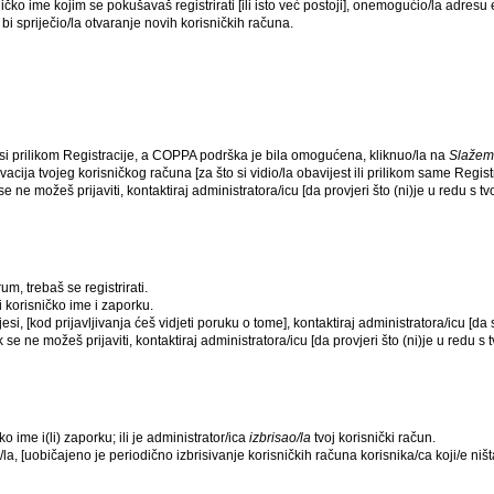
ko ime kojim se pokušavaš registrirati [ili isto već postoji], onemogućio/la adresu e
i spriječio/la otvaranje novih korisničkih računa.
 si prilikom Registracije, a COPPA podrška je bila omogućena, kliknuo/la na
Slažem
acija tvojeg korisničkog računa [za što si vidio/la obavijest ili prilikom same Registra
se ne možeš prijaviti, kontaktiraj administratora/icu [da provjeri što (ni)je u redu s 
um, trebaš se registrirati.
i korisničko ime i zaporku.
esi, [kod prijavljivanja ćeš vidjeti poruku o tome], kontaktiraj administratora/icu [da
k se ne možeš prijaviti, kontaktiraj administratora/icu [da provjeri što (ni)je u redu 
o ime i(li) zaporku; ili je administrator/ica
izbrisao/la
tvoj korisnički račun.
la, [uobičajeno je periodično izbrisivanje korisničkih računa korisnika/ca koji/e niš