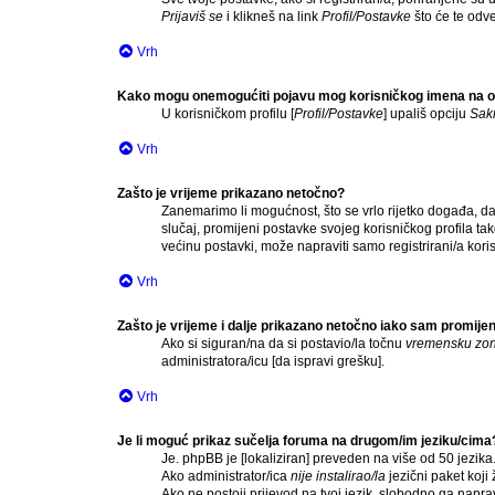
Prijaviš se
i klikneš na link
Profil/Postavke
što će te odve
Vrh
Kako mogu onemogućiti pojavu mog korisničkog imena na o
U korisničkom profilu [
Profil/Postavke
] upališ opciju
Sakr
Vrh
Zašto je vrijeme prikazano netočno?
Zanemarimo li mogućnost, što se vrlo rijetko događa, da 
slučaj, promijeni postavke svojeg korisničkog profila 
većinu postavki, može napraviti samo registrirani/a koris
Vrh
Zašto je vrijeme i dalje prikazano netočno iako sam promij
Ako si siguran/na da si postavio/la točnu
vremensku zo
administratora/icu [da ispravi grešku].
Vrh
Je li moguć prikaz sučelja foruma na drugom/im jeziku/cima
Je. phpBB je [lokaliziran] preveden na više od 50 jezika
Ako administrator/ica
nije instalirao/la
jezični paket koji ž
Ako ne postoji prijevod na tvoj jezik, slobodno ga napr