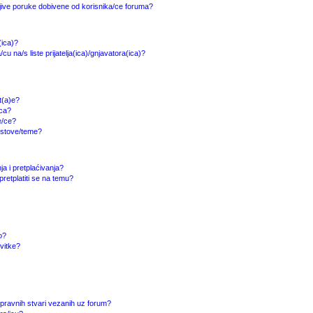
jive poruke dobivene od korisnika/ce foruma?
(ica)?
cu na/s liste prijatelja(ica)/gnjavatora(ica)?
at(a)e?
ica?
e/ce?
ostove/teme?
ja i pretplaćivanja?
etplatiti se na temu?
o?
ivitke?
/pravnih stvari vezanih uz forum?