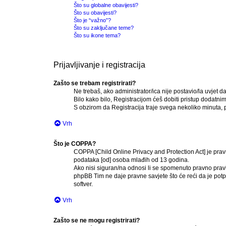
Što su globalne obavijesti?
Što su obavijesti?
Što je “važno”?
Što su zaključane teme?
Što su ikone tema?
Prijavljivanje i registracija
Zašto se trebam registrirati?
Ne trebaš, ako administrator/ica nije postavio/la uvjet 
Bilo kako bilo, Registracijom ćeš dobiti pristup dodatni
S obzirom da Registracija traje svega nekoliko minuta, pre
Vrh
Što je COPPA?
COPPA [Child Online Privacy and Protection Act] je prav
podataka [od] osoba mlađih od 13 godina.
Ako nisi siguran/na odnosi li se spomenuto pravno pravi
phpBB Tim ne daje pravne savjete što će reći da je po
softver.
Vrh
Zašto se ne mogu registrirati?