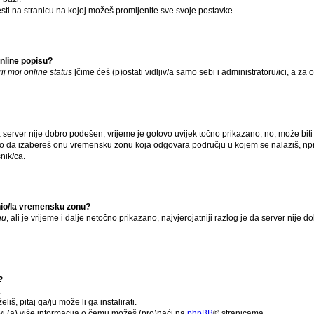
sti na stranicu na kojoj možeš promijenite sve svoje postavke.
nline popisu?
ij moj online status
[čime ćeš (p)ostati vidljiv/a samo sebi i administratoru/ici, a za o
server nije dobro podešen, vrijeme je gotovo uvijek točno prikazano, no, može biti 
tako da izabereš onu vremensku zonu koja odgovara području u kojem se nalaziš, np
nik/ca.
enio/la vremensku zonu?
nu
, ali je vrijeme i dalje netočno prikazano, najvjerojatniji razlog je da server nije 
?
.
eliš, pitaj ga/ju može li ga instalirati.
avi (a) više informacija o čemu možeš (pro)naći na
phpBB
® stranicama.