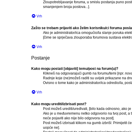
Zloupotrebljavanje foruma, u smislu postanja puno post
smanjenjem broja postova...].
Vrh
Zašto se trebam prijaviti ako želim korisniku/ci foruma pos
Ako je administrator/ica omogućio/la slanje poruka elek
[čime se sprječava zlouporaba forumova sustava elektr
Vrh
Postanje
Kako mogu postati [objaviti] temu/post na forum(u)?
Klikneš na odgovarajući gumb na forumu/temi [npr.
nov
Radnje koje (ne)možeš raditi su uvijek prikazane na dn
Ovisno o tome kako je administrator/ica odredio/la, pos
Vrh
Kako mogu urediti/izbrisati post?
Post možeš urediti/uređivati, [bilo kada odnosno, ako
Ako je u međuvremenu netko odgovorio na tvoj post, a ti 
neće pojaviti ako nije bilo odgovora na post].
Post možeš izbrisati klikom na gumb
izbriši
. Primijetit 
uopće ne].