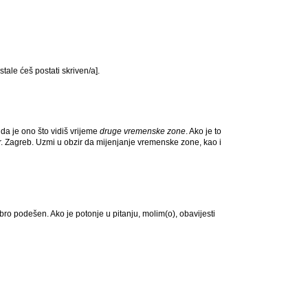
stale ćeš postati skriven/a].
da je ono što vidiš vrijeme
druge vremenske zone
. Ako je to
r. Zagreb. Uzmi u obzir da mijenjanje vremenske zone, kao i
dobro podešen. Ako je potonje u pitanju, molim(o), obavijesti