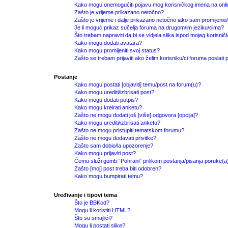
Kako mogu onemogućiti pojavu mog korisničkog imena na onli
Zašto je vrijeme prikazano netočno?
Zašto je vrijeme i dalje prikazano netočno iako sam promijeni
Je li moguć prikaz sučelja foruma na drugom/im jeziku/cima?
Što trebam napraviti da bi se vidjela slika ispod mojeg korisni
Kako mogu dodati avatara?
Kako mogu promijeniti svoj status?
Zašto se trebam prijaviti ako želim korisniku/ci foruma poslat
Postanje
Kako mogu postati [objaviti] temu/post na forum(u)?
Kako mogu urediti/izbrisati post?
Kako mogu dodati potpis?
Kako mogu kreirati anketu?
Zašto ne mogu dodati još [više] odgovora [opcija]?
Kako mogu urediti/izbrisati anketu?
Zašto ne mogu pristupiti tematskom forumu?
Zašto ne mogu dodavati privitke?
Zašto sam dobio/la upozorenje?
Kako mogu prijaviti post?
Čemu služi gumb “Pohrani” prilikom postanja/pisanja poruke(a
Zašto [moj] post treba biti odobren?
Kako mogu bumpirati temu?
Uređivanje i tipovi tema
Što je BBKod?
Mogu li koristiti HTML?
Što su smajlići?
Mogu li postati slike?