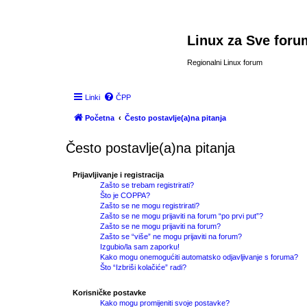
Linux za Sve foru
Regionalni Linux forum
Linki
ČPP
Početna
Često postavlje(a)na pitanja
Često postavlje(a)na pitanja
Prijavljivanje i registracija
Zašto se trebam registrirati?
Što je COPPA?
Zašto se ne mogu registrirati?
Zašto se ne mogu prijaviti na forum “po prvi put”?
Zašto se ne mogu prijaviti na forum?
Zašto se “više” ne mogu prijaviti na forum?
Izgubio/la sam zaporku!
Kako mogu onemogućiti automatsko odjavljivanje s foruma?
Što “Izbriši kolačiće” radi?
Korisničke postavke
Kako mogu promijeniti svoje postavke?