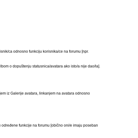
risnik/ca odnosno funkciju korisnika/ce na forumu [npr.
olbom o dopuštenju statusnica/avatara ako isto/a nije dao/la].
njem iz Galerije avatara, linkanjem na avatara odnosno
jaju određene funkcije na forumu [obično oni/e imaju poseban