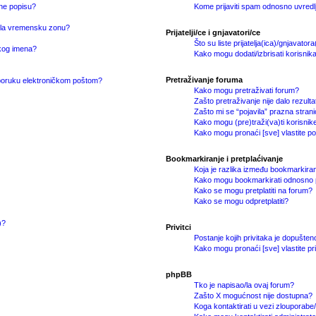
ne popisu?
Kome prijaviti spam odnosno uvredl
o/la vremensku zonu?
Prijatelji/ce i gnjavatori/ce
Što su liste prijatelja(ica)/gnjavatora
čkog imena?
Kako mogu dodati/izbrisati korisnika/
Pretraživanje foruma
i poruku elektroničkom poštom?
Kako mogu pretraživati forum?
Zašto pretraživanje nije dalo rezult
Zašto mi se “pojavila” prazna stran
Kako mogu (pre)traži(va)ti korisnik
Kako mogu pronaći [sve] vlastite p
Bookmarkiranje i pretplaćivanje
Koja je razlika između bookmarkiran
Kako mogu bookmarkirati odnosno pr
Kako se mogu pretplatiti na forum?
Kako se mogu odpretplatiti?
)?
Privitci
Postanje kojih privitaka je dopušten
Kako mogu pronaći [sve] vlastite pr
phpBB
Tko je napisao/la ovaj forum?
Zašto X mogućnost nije dostupna?
Koga kontaktirati u vezi zlouporabe