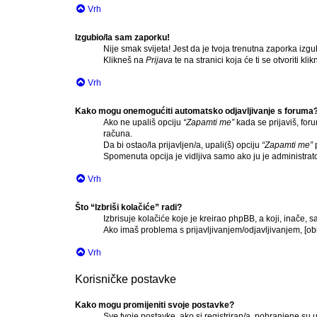
Vrh
Izgubio/la sam zaporku!
Nije smak svijeta! Jest da je tvoja trenutna zaporka izgub
Klikneš na
Prijava
te na stranici koja će ti se otvoriti kl
Vrh
Kako mogu onemogućiti automatsko odjavljivanje s foruma
Ako ne upališ opciju
“Zapamti me”
kada se prijaviš, for
računa.
Da bi ostao/la prijavljen/a, upali(š) opciju
“Zapamti me”
p
Spomenuta opcija je vidljiva samo ako ju je administrat
Vrh
Što “Izbriši kolačiće” radi?
Izbrisuje kolačiće koje je kreirao phpBB, a koji, inače,
Ako imaš problema s prijavljivanjem/odjavljivanjem, [ob
Vrh
Korisničke postavke
Kako mogu promijeniti svoje postavke?
Sve tvoje postavke, ako si registriran/a, pohranjene su u