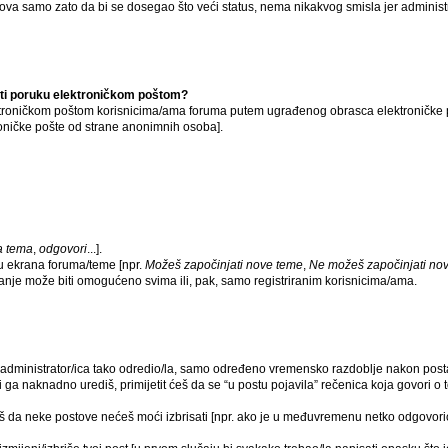
ova samo zato da bi se dosegao što veći status, nema nikakvog smisla jer adminis
lati poruku elektroničkom poštom?
troničkom poštom korisnicima/ama foruma putem ugrađenog obrasca elektroničke pošte
oničke pošte od strane anonimnih osoba].
a tema
,
odgovori
...].
u ekrana foruma/teme [npr.
Možeš započinjati nove teme
,
Ne možeš započinjati no
tanje može biti omogućeno svima ili, pak, samo registriranim korisnicima/ama.
 je administrator/ica tako odredio/la, samo određeno vremensko razdoblje nakon p
ga naknadno urediš, primijetit ćeš da se “u postu pojavila” rečenica koja govori o to
ćeš da neke postove nećeš moći izbrisati [npr. ako je u međuvremenu netko odgovorio