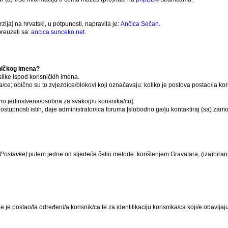
ija] na hrvatski, u potpunosti, napravila je:
Ančica Sečan
.
reuzeti sa:
ancica.sunceko.net
.
sničkog imena?
like ispod korisničkih imena.
a/ce; obično su to zvjezdice/blokovi koji označavaju: koliko je postova postao/la ko
čno jedinstvena/osobna za svakog/u korisnika/cu].
ostupnosti istih, daje administrator/ica foruma [slobodno ga/ju kontaktiraj (sa) zam
l/Postavke]
putem jedne od sljedeće četiri metode: korištenjem Gravatara, (iza)bira
je je postao/la određeni/a korisnik/ca te za identifikaciju korisnika/ca koji/e obavl