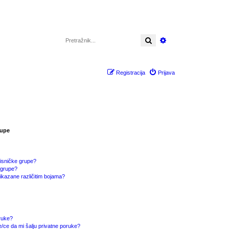
Pretražnik
Napredno pretraži
Registracija
Prijava
rupe
isničke grupe?
 grupe?
ikazane različitim bojama?
oruke?
/ce da mi šalju privatne poruke?