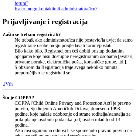
forum?
Kako mogu kontaktirati administratora/icu?
Prijavljivanje i registracija
Zašto se trebam registrirati?
Ne trebaš, ako administrator/ica nije postavio/la uvjet da samo
registrirane osobe mogu pregledavati forum/postati.
Bilo kako bilo, Registracijom ćeš dobiti pristup dodatnim
opcijama koje nisu dostupne neregistriranim osobama [avatari,
privatne poruke, elektronička pošta, korisničke grupe, itd.].
S obzirom da Registracija traje svega nekoliko minuta,
preporučljivo je registrirati se.
Vrh
Što je COPPA?
COPPA [Child Online Privacy and Protection Act] je pravno
pravilo, Sjedinjenih Američkih Država, doneseno 1998.
godine, koje nalaže odobrenje od strane roditelja/staratelja za
prikupljanje osobnih podataka [od] osoba mlađih od 13
godina.
Ako nisi siguran/na odnosi li se spomenuto pravno pravilo na
tebe, zatraži pravni savjet od stručne osobe.