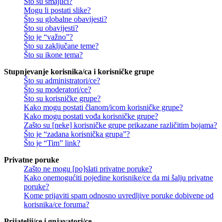
Što su smajlići?
Mogu li postati slike?
Što su globalne obavijesti?
Što su obavijesti?
Što je “važno”?
Što su zaključane teme?
Što su ikone tema?
Stupnjevanje korisnika/ca i korisničke grupe
Što su administratori/ce?
Što su moderatori/ce?
Što su korisničke grupe?
Kako mogu postati članom/icom korisničke grupe?
Kako mogu postati vođa korisničke grupe?
Zašto su [neke] korisničke grupe prikazane različitim bojama?
Što je “zadana korisnička grupa”?
Što je “Tim” link?
Privatne poruke
Zašto ne mogu [po]slati privatne poruke?
Kako onemogućiti pojedine korisnike/ce da mi šalju privatne
poruke?
Kome prijaviti spam odnosno uvredljive poruke dobivene od
korisnika/ce foruma?
Prijatelji/ce i gnjavatori/ce