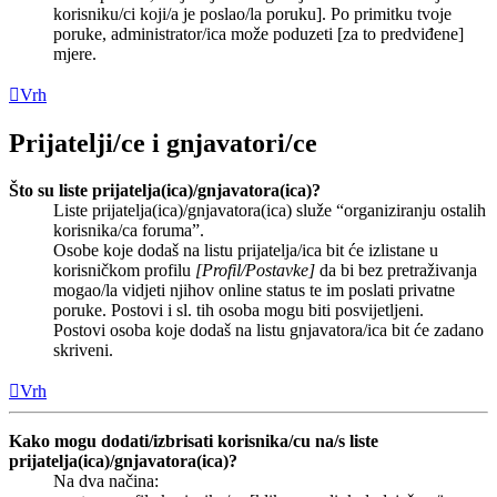
korisniku/ci koji/a je poslao/la poruku]. Po primitku tvoje
poruke, administrator/ica može poduzeti [za to predviđene]
mjere.
Vrh
Prijatelji/ce i gnjavatori/ce
Što su liste prijatelja(ica)/gnjavatora(ica)?
Liste prijatelja(ica)/gnjavatora(ica) služe “organiziranju ostalih
korisnika/ca foruma”.
Osobe koje dodaš na listu prijatelja/ica bit će izlistane u
korisničkom profilu
[Profil/Postavke]
da bi bez pretraživanja
mogao/la vidjeti njihov online status te im poslati privatne
poruke. Postovi i sl. tih osoba mogu biti posvijetljeni.
Postovi osoba koje dodaš na listu gnjavatora/ica bit će zadano
skriveni.
Vrh
Kako mogu dodati/izbrisati korisnika/cu na/s liste
prijatelja(ica)/gnjavatora(ica)?
Na dva načina: