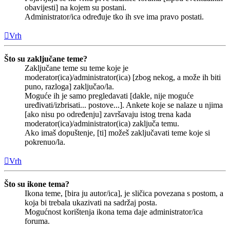
obavijesti] na kojem su postani.
Administrator/ica određuje tko ih sve ima pravo postati.
Vrh
Što su zaključane teme?
Zaključane teme su teme koje je
moderator(ica)/administrator(ica) [zbog nekog, a može ih biti
puno, razloga] zaključao/la.
Moguće ih je samo pregledavati [dakle, nije moguće
uređivati/izbrisati... postove...]. Ankete koje se nalaze u njima
[ako nisu po određenju] završavaju istog trena kada
moderator(ica)/administrator(ica) zaključa temu.
Ako imaš dopuštenje, [ti] možeš zaključavati teme koje si
pokrenuo/la.
Vrh
Što su ikone tema?
Ikona teme, [bira ju autor/ica], je sličica povezana s postom, a
koja bi trebala ukazivati na sadržaj posta.
Mogućnost korištenja ikona tema daje administrator/ica
foruma.