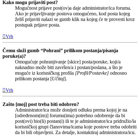
Kako mogu prijaviti post?
Mogućnost prijave post(ov)a daje administrator/ica foruma.
Ako je prijavljivanje postova omogućeno, kod posta kojeg
želiš prijaviti nalazi se gumb klik na kojeg će te provesti kroz
postupak prijave posta.
Vrh
Čemu služi gumb “Pohrani” prilikom postanja/pisanja
poruke(a)?
Omogućuje pohranjivanje [skice] posta/poruke, koji/a
naknadno može biti završen/a i postan/poslana, a što je
moguće iz korisničkog profila
[Profil/Postavke]
odnosno
prilikom postanja [
Učitaj
].
Vrh
Zašto [moj] post treba biti odobren?
Administrator/ica može donijeti odluku prema kojoj je na
[određenom(im)] forumu(ima) potrebno odobrenje da bi
post(ovi) bio(li) postan(i) ili te je administrator/ica pridružio/la
korisničkoj grupi članovima/icama koje postove treba odobriti
da bi bili objavljeni. Za detalje, kontaktiraj administratora/icu.