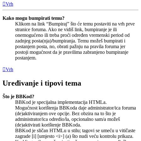
Vrh
Kako mogu bumpirati temu?
Klikom na link “Bumpiraj” što će temu postaviti na vrh prve
stranice foruma. Ako ne vidiš link, bumpiranje je ili
onemogućeno ili treba proći određen vremenski period od
zadnjeg posta(nja)/bumpiranja. Temu možeš bumpirati i
postanjem posta, no, obrati pažnju na pravila foruma jer
postoji mogućnost da je pravilima zabranjeno bumpiranje
postanjem.
Vrh
Uređivanje i tipovi tema
Što je BBKod?
BBKod je specijalna implementacija HTMLa.
Mogućnost korištenja BBKoda daje administrator/ica foruma
(de)aktiviranjem ove opcije. Bez obzira na to što je
administrator/ica odredio/la, opcionalno sam/a možeš
(de)aktivirati korištenje BBKoda.
BBKod je sličan HTMLu u stilu; tagovi se umeću u vitičaste
zagrade [i] [umjesto <i>] (a) što nudi veću kontrolu prikaza.