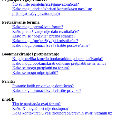
Što su liste prijatelja(ica)/gnjavatora(ica)?
Kako mogu dodati/izbrisati korisnika/cu na/s liste
prijatelja(ica)/gnjavatora(ica)?
Pretraživanje foruma
Kako mogu pretraživati forum?
Zašto pretraživanje nije dalo rezultat(a)e?
Zašto mi se “pojavila” prazna stranica?
Kako mogu (pre)traži(va)ti korisnike/ce?
Kako mogu pronaći [sve] vlastite postove/teme?
Bookmarkiranje i pretplaćivanje
Koja je razlika između bookmarkiranja i pretplaćivanja?
Kako mogu bookmarkirati odnosno pretplatiti se na temu?
Kako se mogu pretplatiti na forum?
Kako se mogu odpretplatiti?
Privitci
Postanje kojih privitaka je dopušteno?
Kako mogu pronaći [sve] vlastite privitke?
phpBB
Tko je napisao/la ovaj forum?
Zašto X mogućnost nije dostupna?
Koga kontaktirati u vezi zlouporabe/pravnih stvari vezanih uz