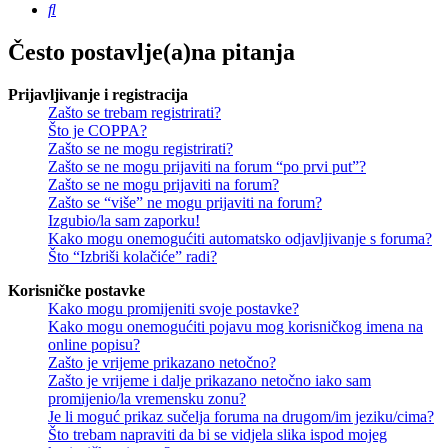
Pretražnik
Često postavlje(a)na pitanja
Prijavljivanje i registracija
Zašto se trebam registrirati?
Što je COPPA?
Zašto se ne mogu registrirati?
Zašto se ne mogu prijaviti na forum “po prvi put”?
Zašto se ne mogu prijaviti na forum?
Zašto se “više” ne mogu prijaviti na forum?
Izgubio/la sam zaporku!
Kako mogu onemogućiti automatsko odjavljivanje s foruma?
Što “Izbriši kolačiće” radi?
Korisničke postavke
Kako mogu promijeniti svoje postavke?
Kako mogu onemogućiti pojavu mog korisničkog imena na
online popisu?
Zašto je vrijeme prikazano netočno?
Zašto je vrijeme i dalje prikazano netočno iako sam
promijenio/la vremensku zonu?
Je li moguć prikaz sučelja foruma na drugom/im jeziku/cima?
Što trebam napraviti da bi se vidjela slika ispod mojeg