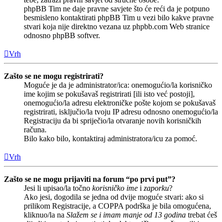
phpBB Tim ne daje pravne savjete što će reći da je potpuno
besmisleno kontaktirati phpBB Tim u vezi bilo kakve pravne
stvari koja nije direktno vezana uz phpbb.com Web stranice
odnosno phpBB softver.
Vrh
Zašto se ne mogu registrirati?
Moguće je da je administrator/ica: onemogućio/la korisničko
ime kojim se pokušavaš registrirati [ili isto već postoji],
onemogućio/la adresu elektroničke pošte kojom se pokušavaš
registrirati, isključio/la tvoju IP adresu odnosno onemogućio/la
Registraciju da bi spriječio/la otvaranje novih korisničkih
računa.
Bilo kako bilo, kontaktiraj administratora/icu za pomoć.
Vrh
Zašto se ne mogu prijaviti na forum “po prvi put”?
Jesi li upisao/la točno
korisničko ime
i
zaporku
?
Ako jesi, dogodila se jedna od dvije moguće stvari: ako si
prilikom Registracije, a COPPA podrška je bila omogućena,
kliknuo/la na
Slažem se i imam manje od 13 godina
trebat ćeš