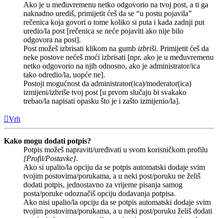
Ako je u međuvremenu netko odgovorio na tvoj post, a ti ga
naknadno urediš, primijetit ćeš da se “u postu pojavila”
rečenica koja govori o tome koliko si puta i kada zadnji put
uredio/la post [rečenica se neće pojaviti ako nije bilo
odgovora na post].
Post možeš izbrisati klikom na gumb
izbriši
. Primijetit ćeš da
neke postove nećeš moći izbrisati [npr. ako je u međuvremenu
netko odgovorio na njih odnosno, ako je administrator/ica
tako odredio/la, uopće ne].
Postoji mogućnost da administrator(ica)/moderator(ica)
izmijeni/izbriše tvoj post [u prvom slučaju bi svakako
trebao/la napisati opasku što je i zašto izmijenio/la].
Vrh
Kako mogu dodati potpis?
Potpis možeš napraviti/uređivati u svom korisničkom profilu
[Profil/Postavke]
.
Ako si upalio/la opciju da se potpis automatski dodaje svim
tvojim postovima/porukama, a u neki post/poruku ne želiš
dodati potpis, jednostavno za vrijeme pisanja samog
posta/poruke odoznačiš opciju dodavanja potpisa.
Ako nisi upalio/la opciju da se potpis automatski dodaje svim
tvojim postovima/porukama, a u neki post/poruku želiš dodati