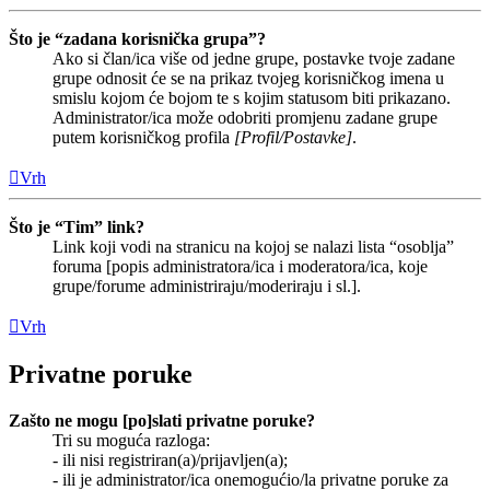
Što je “zadana korisnička grupa”?
Ako si član/ica više od jedne grupe, postavke tvoje zadane
grupe odnosit će se na prikaz tvojeg korisničkog imena u
smislu kojom će bojom te s kojim statusom biti prikazano.
Administrator/ica može odobriti promjenu zadane grupe
putem korisničkog profila
[Profil/Postavke]
.
Vrh
Što je “Tim” link?
Link koji vodi na stranicu na kojoj se nalazi lista “osoblja”
foruma [popis administratora/ica i moderatora/ica, koje
grupe/forume administriraju/moderiraju i sl.].
Vrh
Privatne poruke
Zašto ne mogu [po]slati privatne poruke?
Tri su moguća razloga:
- ili nisi registriran(a)/prijavljen(a);
- ili je administrator/ica onemogućio/la privatne poruke za