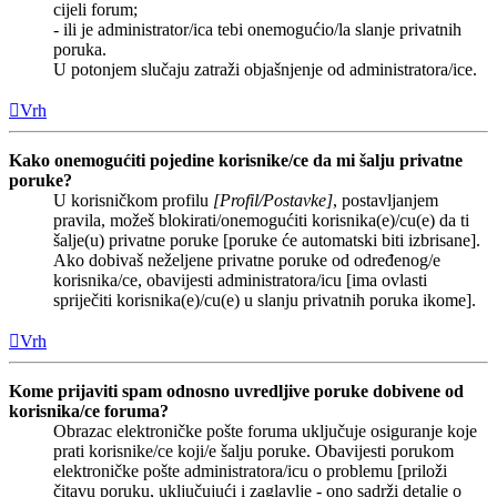
cijeli forum;
- ili je administrator/ica tebi onemogućio/la slanje privatnih
poruka.
U potonjem slučaju zatraži objašnjenje od administratora/ice.
Vrh
Kako onemogućiti pojedine korisnike/ce da mi šalju privatne
poruke?
U korisničkom profilu
[Profil/Postavke]
, postavljanjem
pravila, možeš blokirati/onemogućiti korisnika(e)/cu(e) da ti
šalje(u) privatne poruke [poruke će automatski biti izbrisane].
Ako dobivaš neželjene privatne poruke od određenog/e
korisnika/ce, obavijesti administratora/icu [ima ovlasti
spriječiti korisnika(e)/cu(e) u slanju privatnih poruka ikome].
Vrh
Kome prijaviti spam odnosno uvredljive poruke dobivene od
korisnika/ce foruma?
Obrazac elektroničke pošte foruma uključuje osiguranje koje
prati korisnike/ce koji/e šalju poruke. Obavijesti porukom
elektroničke pošte administratora/icu o problemu [priloži
čitavu poruku, uključujući i zaglavlje - ono sadrži detalje o