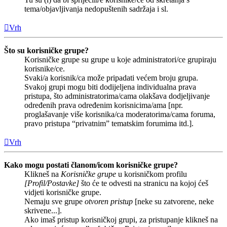
tema/objavljivanja nedopuštenih sadržaja i sl.
Vrh
Što su korisničke grupe?
Korisničke grupe su grupe u koje administratori/ce grupiraju
korisnike/ce.
Svaki/a korisnik/ca može pripadati većem broju grupa.
Svakoj grupi mogu biti dodijeljena individualna prava
pristupa, što administratorima/cama olakšava dodjeljivanje
određenih prava određenim korisnicima/ama [npr.
proglašavanje više korisnika/ca moderatorima/cama foruma,
pravo pristupa “privatnim” tematskim forumima itd.].
Vrh
Kako mogu postati članom/icom korisničke grupe?
Klikneš na
Korisničke grupe
u korisničkom profilu
[Profil/Postavke]
što će te odvesti na stranicu na kojoj ćeš
vidjeti korisničke grupe.
Nemaju sve grupe
otvoren pristup
[neke su zatvorene, neke
skrivene...].
Ako imaš pristup korisničkoj grupi, za pristupanje klikneš na