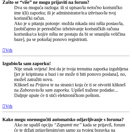
Zašto se “više” ne mogu prijaviti na forum?
Dva su moguća razloga: ili si upisao/la
netočno
korisničko
ime i(li) zaporku; ili je administrator/ica
izbrisao/la
tvoj
korisnički račun.
Ako je u pitanju potonje: možda nikada nisi ništa postao/la,
[uobičajeno je periodično izbrisivanje korisničkih računa
korisnika/ca koji/e ništa ne postaju da bi se smanjila veličina
baze], pa se pokušaj ponovo registrirati.
Vrh
Izgubio/la sam zaporku!
Nije smak svijeta! Jest da je tvoja trenutna zaporka izgubljena
[jer je kriptirana u bazi i ne može ti biti ponovo poslana], no,
možeš zatražiti novu.
Klikneš na
Prijava
te na stranici koja će ti se otvoriti klikneš
na
Zaboravio/la sam zaporku
. Upišeš tražene podatke...
Daljnje upute će ti stići elektroničkom poštom.
Vrh
Kako mogu onemogućiti automatsko odjavljivanje s foruma?
Ako ne upališ opciju
“Zapamti me”
kada se prijaviš, forum
će te držati prijavljenim/om samo za tvojeg boravka na