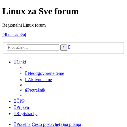
Linux za Sve forum
Regionalni Linux forum
Idi na sadržaj
Napredno
Pretražnik
pretraživanje
Linki
Neodgovorene teme
Aktivne teme
Pretražnik
ČPP
Prijava
Registracija
Početna
Često postavlje(a)na pitanja