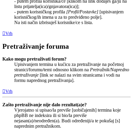
- putem profila korisnika/ce [klikom na link dodaješ ga/ju na
listu prijatelja(ica)/gnjavatora(ica)];
- putem korisničkog profila
[Profil/Postavke]
[upisivanjem
korisničkog/ih imena u za to predviđeno polje].
Na isti način izbrisuješ korisnike/ce s lista.
Vrh
Pretraživanje foruma
Kako mogu pretraživati forum?
Upisivanjem termina u kućicu za pretraživanje na početnoj
stranici/forumu/temi odnosno klikom na
Pretražnik/Napredno
pretraživanje
[link se nalazi na svim stranicama i vodi na
formu naprednog pretraživanja].
Vrh
Zašto pretraživanje nije dalo rezultat(a)e?
Vjerojatno si upisao/la previše [uobičajenih] termina koje
phpBB ne indeksira ili si bio/la previše
nejasan(a)/neodređen(a). Budi određeniji/a te pokušaj [s]
naprednim pretražnikom.