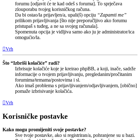
forumu [odjavit će te kad odeš s foruma]. To sprječava
zlouporabu tvojeg korisničkog računa.
Da bi ostao/la prijavljen/a, upali(š) opciju
“Zapamti me”
prilikom prijavljivanja [što nije preporučljivo ako forumu
pristupaš s tuđeg, a ne sa svojeg računala].
Spomenuta opcija je vidljiva samo ako ju je administrator/ica
omogućio/la.
Vrh
Što “Izbriši kolačiće” radi?
Izbrisuje kolačiće koje je kreirao phpBB, a koji, inače, sadrže
informacije o tvojem prijavljivanju, pregledanim/pročitanim
forumima/temama/postovima i sl.
Ako imaš problema s prijavljivanjem/odjavljivanjem, [obično]
pomaže izbrisivanje kolačića.
Vrh
Korisničke postavke
Kako mogu promijeniti svoje postavke?
Sve tvoje postavke, ako si registriran/a, pohranjene su u bazi.