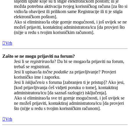
slijediti upute koje su ti stigle elektroničkom poštom; ili je
možda potrebna aktivacija tvojeg korisničkog računa [za što si
vidio/la obavijest ili prilikom same Registracije ili ti je stigla
elektroničkom poštom].
Ako si eliminirao/la obje gornje mogućnosti, i još uvijek se ne
možeš prijaviti, kontaktiraj administratora/icu [da provjeri što
(ni)je u redu s tvojim korisničkim računom].
Vrh
Zašto se ne mogu prijaviti na forum?
Jesi li se
registrirao/la
? Da bi se mogao/la prijaviti na forum,
trebaš se registrirati.
Jesi li upisao/la
točne podatke
za prijavljivanje? Provjeri
korisničko ime i zaporku.
Jesi li
isključen/a
s foruma [zabranjen ti je pristup]? Ako jesi,
[kod prijavljivanja ćeš vidjeti poruku o tome], kontaktiraj
administratora/icu [da saznaš razlog(e) isključenja].
Ako si eliminirao/la sve tri gornje mogućnosti, i još uvijek se
ne možeš prijaviti, kontaktiraj administratora/icu [da provjeri
što (ni)je u redu s tvojim korisničkim računom].
Vrh