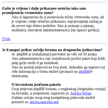
Zašto je vrijeme i dalje prikazano netočno iako sam
promijenio/la vremensku zonu?
Ako si siguran/na da si postavio/la točnu
vremensku zonu
, ali
je vrijeme i dalje netočno prikazano, najvjerojatniji razlog je
da server nije dobro podešen. Ako je potonje u pitanju,
molim(o), obavijesti administratora/icu [da ispravi grešku].
Vrh
Je li moguć prikaz sučelja foruma na drugom/im jeziku/cima?
Je. phpBB je [lokaliziran] preveden na više od 50 jezika.
Ako administrator/ica
nije instalirao/la
jezični paket koji želiš,
pitaj ga/ju može li ga instalirati.
Ako ne postoji prijevod na tvoj jezik, slobodno ga napravi (a)
više informacija o čemu možeš (pro)naći na
phpBB
®
stranicama.
O hrvatskom jezičnom paketu
Ovaj prijevod phpBB foruma, s engleskog [originalna verzija]
na hrvatski, u potpunosti, napravila je:
Ančica Sečan
.
Zadnju verziju ovog mog kompletnog prijevoda možeš
preuzeti sa:
ancica.sunceko.net
.