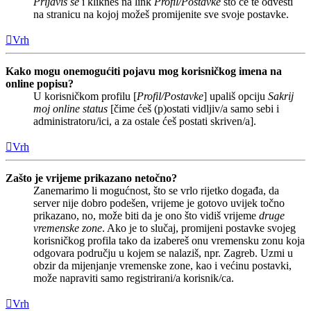
Prijaviš se
i klikneš na link
Profil/Postavke
što će te odvesti
na stranicu na kojoj možeš promijenite sve svoje postavke.
Vrh
Kako mogu onemogućiti pojavu mog korisničkog imena na
online popisu?
U korisničkom profilu [
Profil/Postavke
] upališ opciju
Sakrij
moj online status
[čime ćeš (p)ostati vidljiv/a samo sebi i
administratoru/ici, a za ostale ćeš postati skriven/a].
Vrh
Zašto je vrijeme prikazano netočno?
Zanemarimo li mogućnost, što se vrlo rijetko događa, da
server nije dobro podešen, vrijeme je gotovo uvijek točno
prikazano, no, može biti da je ono što vidiš vrijeme
druge
vremenske zone
. Ako je to slučaj, promijeni postavke svojeg
korisničkog profila tako da izabereš onu vremensku zonu koja
odgovara području u kojem se nalaziš, npr. Zagreb. Uzmi u
obzir da mijenjanje vremenske zone, kao i većinu postavki,
može napraviti samo registrirani/a korisnik/ca.
Vrh