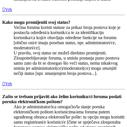
Vrh
Kako mogu promijeniti svoj status?
Većina foruma koristi statuse za prikaz broja postova koje je
postao/la određeni/a korisnik/ca te za identifikaciju
korisnika/ca koji/e obavljaju određene funkcije na forumu
[obično oni/e imaju poseban status, npr. administratori/ce,
moderatori/ce].
U pravilu, svoj status ne možeš direktno promijeniti.
Zloupotrebljavanje foruma, u smislu postanja puno postova
samo zato da bi se dosegao što veći status, nema nikakvog
smisla jer administratori(ce)/moderatori(ce) mogu
smanjiti
nečiji status [npr. smanjenjem broja postova...].
Vrh
Zašto se trebam prijaviti ako želim korisniku/ci foruma poslati
poruku elektroničkom poštom?
Ako je administrator/ica omogućio/la slanje poruka
elektroničkom poštom korisnicima/ama foruma putem
ugrađenog obrasca elektroničke pošte: tu opciju mogu koristiti
samo registrirani/e korisnici/e [čime se sprječava zlouporaba