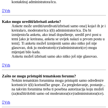
kontaktiraj administratora/icu.
Vrh
Kako mogu urediti/izbrisati anketu?
Ankete može urediti/uređivati/izbrisati samo ona/j koja/i ih je i
kreirala/o, moderator/ica i(li) administrator/ica. Da bi
izmijenio/la anketu, ako imaš dopuštenje, urediš prvi post u
temi [ako je kreirana, anketa se uvijek nalazi u prvom postu u
temi]. Ti anketu možeš izmijeniti samo ako nitko još nije
glasovao, dok ju moderatori(ce)/administratori(ce) mogu
mijenjati bilo kada.
Anketu možeš izbrisati samo ako nitko još nije glasovao.
Vrh
Zašto ne mogu pristupiti tematskom forumu?
Nekim tematskim forumima mogu pristupiti samo određeni/e
korisnici/e i(li) korisničke grupe. Za pregledavanje, postanje...
na takvim forumima treba ti posebna autorizacija koju možeš
(za)tražiti/dobiti samo od moderatora(ice)/administratora(ice).
Vrh