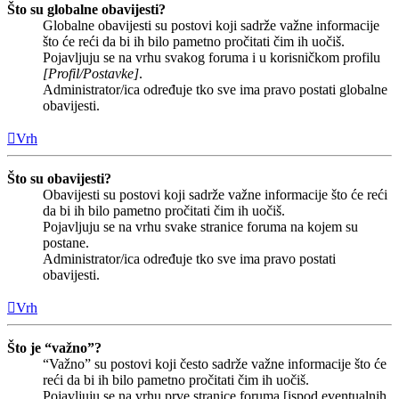
Što su globalne obavijesti?
Globalne obavijesti su postovi koji sadrže važne informacije
što će reći da bi ih bilo pametno pročitati čim ih uočiš.
Pojavljuju se na vrhu svakog foruma i u korisničkom profilu
[Profil/Postavke]
.
Administrator/ica određuje tko sve ima pravo postati globalne
obavijesti.
Vrh
Što su obavijesti?
Obavijesti su postovi koji sadrže važne informacije što će reći
da bi ih bilo pametno pročitati čim ih uočiš.
Pojavljuju se na vrhu svake stranice foruma na kojem su
postane.
Administrator/ica određuje tko sve ima pravo postati
obavijesti.
Vrh
Što je “važno”?
“Važno” su postovi koji često sadrže važne informacije što će
reći da bi ih bilo pametno pročitati čim ih uočiš.
Pojavljuju se na vrhu prve stranice foruma [ispod eventualnih