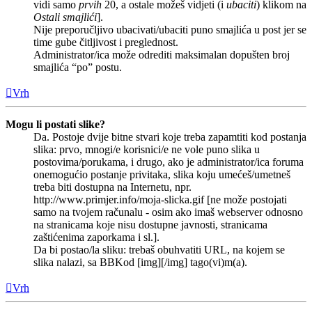
vidi samo
prvih
20, a ostale možeš vidjeti (i
ubaciti
) klikom na
Ostali smajlići
].
Nije preporučljivo ubacivati/ubaciti puno smajlića u post jer se
time gube čitljivost i preglednost.
Administrator/ica može odrediti maksimalan dopušten broj
smajlića “po” postu.
Vrh
Mogu li postati slike?
Da. Postoje dvije bitne stvari koje treba zapamtiti kod postanja
slika: prvo, mnogi/e korisnici/e ne vole puno slika u
postovima/porukama, i drugo, ako je administrator/ica foruma
onemogućio postanje privitaka, slika koju umećeš/umetneš
treba biti dostupna na Internetu, npr.
http://www.primjer.info/moja-slicka.gif [ne može postojati
samo na tvojem računalu - osim ako imaš webserver odnosno
na stranicama koje nisu dostupne javnosti, stranicama
zaštićenima zaporkama i sl.].
Da bi postao/la sliku: trebaš obuhvatiti URL, na kojem se
slika nalazi, sa BBKod [img][/img] tago(vi)m(a).
Vrh