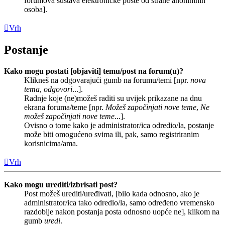
forumova sustava elektroničke pošte od strane anonimnih
osoba].
Vrh
Postanje
Kako mogu postati [objaviti] temu/post na forum(u)?
Klikneš na odgovarajući gumb na forumu/temi [npr.
nova
tema
,
odgovori
...].
Radnje koje (ne)možeš raditi su uvijek prikazane na dnu
ekrana foruma/teme [npr.
Možeš započinjati nove teme
,
Ne
možeš započinjati nove teme
...].
Ovisno o tome kako je administrator/ica odredio/la, postanje
može biti omogućeno svima ili, pak, samo registriranim
korisnicima/ama.
Vrh
Kako mogu urediti/izbrisati post?
Post možeš urediti/uređivati, [bilo kada odnosno, ako je
administrator/ica tako odredio/la, samo određeno vremensko
razdoblje nakon postanja posta odnosno uopće ne], klikom na
gumb
uredi
.