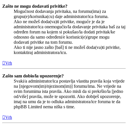
Zašto ne mogu dodavati privitke?
Mogućnost dodavanja privitaka, na forumu(ima) za
grupu(e)/korisnika(cu) daje administrator/ica foruma.
Ako ne možeš doda(va)ti privitke, moguće je da je
administrator/ica onemogućio/la dodavanje privitaka baš za taj
određen forum na kojem si pokušao/la dodati privitak/ke
odnosno da samo određeni/e korisnici(e)/grupe mogu
dodavati privitke na tom forumu.
Ako ti nije jasno zašto [baš] ti ne možeš doda(va)ti privitke,
kontaktiraj administratora/icu.
Vrh
Zašto sam dobio/la upozorenje?
Svaki/a administrator/ica postavlja vlastita pravila koja vrijede
na [njegovom(im)/njezinom(im)] forumu/ima. Ne vrijede na
svim forumima ista pravila. Ako misli da si prekršio/la [jedno
od/više] pravila, može te upozoriti. Ako dobiješ upozorenje,
imaj na umu da je to odluka administratora/ice foruma te da
phpBB Limited nema ništa s time.
Vrh