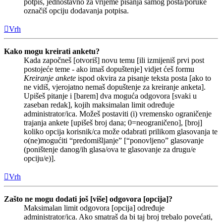
potpis, jednostavno za vrijeme pisanja samog posta/poruke
označiš opciju dodavanja potpisa.
Vrh
Kako mogu kreirati anketu?
Kada započneš [otvoriš] novu temu [ili izmijeniš prvi post
postojeće teme - ako imaš dopuštenje] vidjet ćeš formu
Kreiranje ankete
ispod okvira za pisanje teksta posta [ako to
ne vidiš, vjerojatno nemaš dopuštenje za kreiranje anketa].
Upišeš pitanje i [barem] dva moguća odgovora [svaki u
zaseban redak], kojih maksimalan limit određuje
administrator/ica. Možeš postaviti (i) vremensko ograničenje
trajanja ankete [upišeš broj dana; 0=neograničeno], [broj]
koliko opcija korisnik/ca može odabrati prilikom glasovanja te
o(ne)mogućiti “predomišljanje” [“ponovljeno” glasovanje
(poništenje danog/ih glasa/ova te glasovanje za drugu/e
opciju/e)].
Vrh
Zašto ne mogu dodati još [više] odgovora [opcija]?
Maksimalan limit odgovora [opcija] određuje
administrator/ica. Ako smatraš da bi taj broj trebalo povećati,