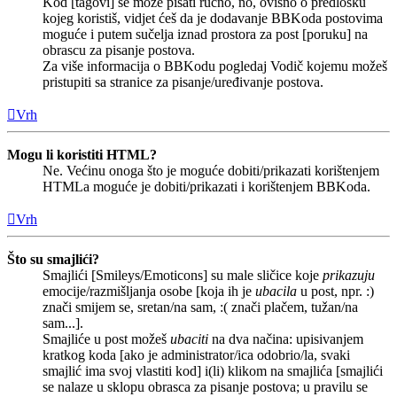
Kod [tagovi] se može pisati ručno, no, ovisno o predlošku
kojeg koristiš, vidjet ćeš da je dodavanje BBKoda postovima
moguće i putem sučelja iznad prostora za post [poruku] na
obrascu za pisanje postova.
Za više informacija o BBKodu pogledaj Vodič kojemu možeš
pristupiti sa stranice za pisanje/uređivanje postova.
Vrh
Mogu li koristiti HTML?
Ne. Većinu onoga što je moguće dobiti/prikazati korištenjem
HTMLa moguće je dobiti/prikazati i korištenjem BBKoda.
Vrh
Što su smajlići?
Smajlići [Smileys/Emoticons] su male sličice koje
prikazuju
emocije/razmišljanja osobe [koja ih je
ubacila
u post, npr. :)
znači smijem se, sretan/na sam, :( znači plačem, tužan/na
sam...].
Smajliće u post možeš
ubaciti
na dva načina: upisivanjem
kratkog koda [ako je administrator/ica odobrio/la, svaki
smajlić ima svoj vlastiti kod] i(li) klikom na smajlića [smajlići
se nalaze u sklopu obrasca za pisanje postova; u pravilu se