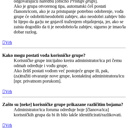
odgovarajuću naredbu [obično
Pristupi grupi
].
Ako je grupa otvorenog tipa, automatski ćeš postati
članom/icom, ako je za pristupanje potrebno odobrenje, vođa
grupe će odobriti/neodobriti zahtjev, ako neodobri zahtjev bilo
bi lijepo da ga/ju ne gnjaviš traženjem objašnjenja, jer, ako se
zaista dogodilo da ti je neodobrio/la zahtjev, sigurno je imao/la
dobar razlog.
Vrh
Kako mogu postati vođa korisničke grupe?
Korisničke grupe inicijalno kreira administrator/ica pri čemu
odmah određuje i vođu grupe.
Ako želiš postati vođom već postojeće grupe ili, pak,
(za)tražiti otvaranje nove grupe, kontaktiraj administratora/icu
[npr. privatnom porukom].
Vrh
Zašto su [neke] korisničke grupe prikazane različitim bojama?
Administrator/ica foruma određuje boje [članova/ica]
korisničkih grupa da bi ih bilo lakše identificirati/razlikovati.
Vrh