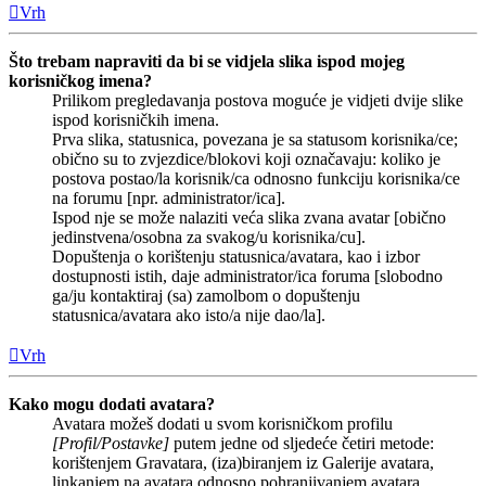
Vrh
Što trebam napraviti da bi se vidjela slika ispod mojeg
korisničkog imena?
Prilikom pregledavanja postova moguće je vidjeti dvije slike
ispod korisničkih imena.
Prva slika, statusnica, povezana je sa statusom korisnika/ce;
obično su to zvjezdice/blokovi koji označavaju: koliko je
postova postao/la korisnik/ca odnosno funkciju korisnika/ce
na forumu [npr. administrator/ica].
Ispod nje se može nalaziti veća slika zvana avatar [obično
jedinstvena/osobna za svakog/u korisnika/cu].
Dopuštenja o korištenju statusnica/avatara, kao i izbor
dostupnosti istih, daje administrator/ica foruma [slobodno
ga/ju kontaktiraj (sa) zamolbom o dopuštenju
statusnica/avatara ako isto/a nije dao/la].
Vrh
Kako mogu dodati avatara?
Avatara možeš dodati u svom korisničkom profilu
[Profil/Postavke]
putem jedne od sljedeće četiri metode:
korištenjem Gravatara, (iza)biranjem iz Galerije avatara,
linkanjem na avatara odnosno pohranjivanjem avatara.