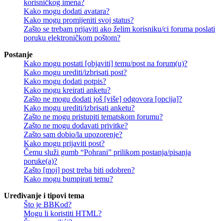
korisničkog imena?
Kako mogu dodati avatara?
Kako mogu promijeniti svoj status?
Zašto se trebam prijaviti ako želim korisniku/ci foruma poslati
poruku elektroničkom poštom?
Postanje
Kako mogu postati [objaviti] temu/post na forum(u)?
Kako mogu urediti/izbrisati post?
Kako mogu dodati potpis?
Kako mogu kreirati anketu?
Zašto ne mogu dodati još [više] odgovora [opcija]?
Kako mogu urediti/izbrisati anketu?
Zašto ne mogu pristupiti tematskom forumu?
Zašto ne mogu dodavati privitke?
Zašto sam dobio/la upozorenje?
Kako mogu prijaviti post?
Čemu služi gumb “Pohrani” prilikom postanja/pisanja
poruke(a)?
Zašto [moj] post treba biti odobren?
Kako mogu bumpirati temu?
Uređivanje i tipovi tema
Što je BBKod?
Mogu li koristiti HTML?