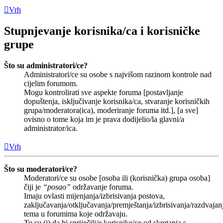
Vrh
Stupnjevanje korisnika/ca i korisničke
grupe
Što su administratori/ce?
Administratori/ce su osobe s najvišom razinom kontrole nad
cijelim forumom.
Mogu kontrolirati sve aspekte foruma [postavljanje
dopuštenja, isključivanje korisnika/ca, stvaranje korisničkih
grupa/moderatora(ica), moderiranje foruma itd.], [a sve]
ovisno o tome koja im je prava dodijelio/la glavni/a
administrator/ica.
Vrh
Što su moderatori/ce?
Moderatori/ce su osobe [osoba ili (korisnička) grupa osoba]
čiji je
“posao”
održavanje foruma.
Imaju ovlasti mijenjanja/izbrisivanja postova,
zaključavanja/otključavanja/premještanja/izbrisivanja/razdvajan
tema u forumima koje održavaju.
Tu su (i) da bi spriječili/e korisnike/ce od skretanja s