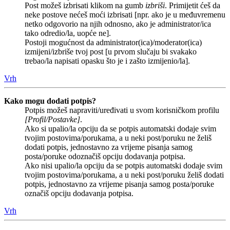
Post možeš izbrisati klikom na gumb
izbriši
. Primijetit ćeš da
neke postove nećeš moći izbrisati [npr. ako je u međuvremenu
netko odgovorio na njih odnosno, ako je administrator/ica
tako odredio/la, uopće ne].
Postoji mogućnost da administrator(ica)/moderator(ica)
izmijeni/izbriše tvoj post [u prvom slučaju bi svakako
trebao/la napisati opasku što je i zašto izmijenio/la].
Vrh
Kako mogu dodati potpis?
Potpis možeš napraviti/uređivati u svom korisničkom profilu
[Profil/Postavke]
.
Ako si upalio/la opciju da se potpis automatski dodaje svim
tvojim postovima/porukama, a u neki post/poruku ne želiš
dodati potpis, jednostavno za vrijeme pisanja samog
posta/poruke odoznačiš opciju dodavanja potpisa.
Ako nisi upalio/la opciju da se potpis automatski dodaje svim
tvojim postovima/porukama, a u neki post/poruku želiš dodati
potpis, jednostavno za vrijeme pisanja samog posta/poruke
označiš opciju dodavanja potpisa.
Vrh