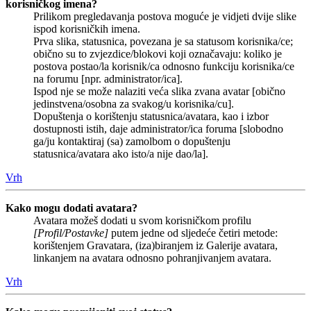
korisničkog imena?
Prilikom pregledavanja postova moguće je vidjeti dvije slike
ispod korisničkih imena.
Prva slika, statusnica, povezana je sa statusom korisnika/ce;
obično su to zvjezdice/blokovi koji označavaju: koliko je
postova postao/la korisnik/ca odnosno funkciju korisnika/ce
na forumu [npr. administrator/ica].
Ispod nje se može nalaziti veća slika zvana avatar [obično
jedinstvena/osobna za svakog/u korisnika/cu].
Dopuštenja o korištenju statusnica/avatara, kao i izbor
dostupnosti istih, daje administrator/ica foruma [slobodno
ga/ju kontaktiraj (sa) zamolbom o dopuštenju
statusnica/avatara ako isto/a nije dao/la].
Vrh
Kako mogu dodati avatara?
Avatara možeš dodati u svom korisničkom profilu
[Profil/Postavke]
putem jedne od sljedeće četiri metode:
korištenjem Gravatara, (iza)biranjem iz Galerije avatara,
linkanjem na avatara odnosno pohranjivanjem avatara.
Vrh