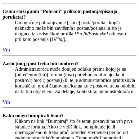
Čemu služi gumb “Pohrani” prilikom postanja/pisanja
poruke(a)?
Omogućuje pohranjivanje [skice] posta/poruke, koji/a
naknadno može biti završen/a i postan/poslana, a što je
moguće iz korisničkog profila
[Profil/Postavke]
odnosno
prilikom postanja [
Učitaj
].
Vrh
Zašto [moj] post treba biti odobren?
Administrator/ica može donijeti odluku prema kojoj je na
[određenom(im)] forumu(ima) potrebno odobrenje da bi
post(ovi) bio(li) postan(i) ili te je administrator/ica pridružio/la
korisničkoj grupi članovima/icama koje postove treba odobriti
da bi bili objavljeni. Za detalje, kontaktiraj administratora/icu.
Vrh
Kako mogu bumpirati temu?
Klikom na link “Bumpiraj” što će temu postaviti na vrh prve
stranice foruma. Ako ne vidiš link, bumpiranje je ili
onemogućeno ili treba proći određen vremenski period od
zadnjeg posta(nja)/bumpiranja. Temu možeš bumpirati i