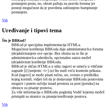
postanjem posta, no, obrati pažnju na pravila foruma jer
postoji mogućnost da je pravilima zabranjeno bumpiranje
postanjem.
Vrh
Uređivanje i tipovi tema
Što je BBKod?
BBKod je specijalna implementacija HTMLa.
Mogućnost korištenja BBKoda daje administrator/ica foruma
(de)aktiviranjem ove opcije. Bez obzira na to što je
administrator/ica odredio/la, opcionalno sam/a možeš
(de)aktivirati korištenje BBKoda.
BBKod je sličan HTMLu u stilu; tagovi se umeću u vitičaste
zagrade [i] [umjesto <i>] (a) što nudi veću kontrolu prikaza.
Kod [tagovi] se može pisati ručno, no, ovisno o predlošku
kojeg koristiš, vidjet ćeš da je dodavanje BBKoda postovima
moguće i putem sučelja iznad prostora za post [poruku] na
obrascu za pisanje postova.
Za više informacija o BBKodu pogledaj Vodič kojemu možeš
pristupiti sa stranice za pisanje/uređivanje postova.
Vrh