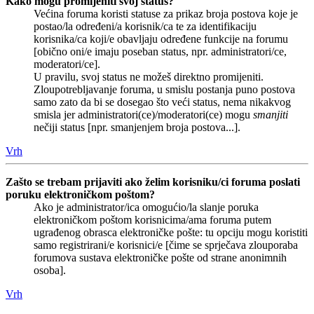
Kako mogu promijeniti svoj status?
Većina foruma koristi statuse za prikaz broja postova koje je
postao/la određeni/a korisnik/ca te za identifikaciju
korisnika/ca koji/e obavljaju određene funkcije na forumu
[obično oni/e imaju poseban status, npr. administratori/ce,
moderatori/ce].
U pravilu, svoj status ne možeš direktno promijeniti.
Zloupotrebljavanje foruma, u smislu postanja puno postova
samo zato da bi se dosegao što veći status, nema nikakvog
smisla jer administratori(ce)/moderatori(ce) mogu
smanjiti
nečiji status [npr. smanjenjem broja postova...].
Vrh
Zašto se trebam prijaviti ako želim korisniku/ci foruma poslati
poruku elektroničkom poštom?
Ako je administrator/ica omogućio/la slanje poruka
elektroničkom poštom korisnicima/ama foruma putem
ugrađenog obrasca elektroničke pošte: tu opciju mogu koristiti
samo registrirani/e korisnici/e [čime se sprječava zlouporaba
forumova sustava elektroničke pošte od strane anonimnih
osoba].
Vrh