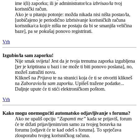
ime i(li) zaporku; ili je administrator/ica
izbrisao/la
tvoj
korisnički račun.
Ako je u pitanju potonje: možda nikada nisi ništa postao/la,
[uobičajeno je periodično izbrisivanje korisničkih računa
korisnika/ca koji/e ništa ne postaju da bi se smanjila veličina
baze], pa se pokušaj ponovo registrirati.
Vrh
Izgubio/la sam zaporku!
Nije smak svijeta! Jest da je tvoja trenutna zaporka izgubljena
[jer je kriptirana u bazi i ne može ti biti ponovo poslana], no,
možeš zatražiti novu.
Klikneš na
Prijava
te na stranici koja će ti se otvoriti klikneš
na
Zaboravio/la sam zaporku
. Upišeš tražene podatke...
Daljnje upute će ti stići elektroničkom poštom.
Vrh
Kako mogu onemogućiti automatsko odjavljivanje s foruma?
Ako ne upališ opciju
“Zapamti me”
kada se prijaviš, forum
će te držati prijavljenim/om samo za tvojeg boravka na
forumu [odjavit će te kad odeš s foruma]. To sprječava
zlouporabu tvojeg korisničkog računa.