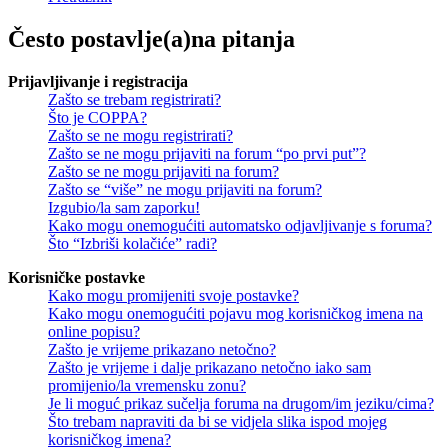
Često postavlje(a)na pitanja
Prijavljivanje i registracija
Zašto se trebam registrirati?
Što je COPPA?
Zašto se ne mogu registrirati?
Zašto se ne mogu prijaviti na forum “po prvi put”?
Zašto se ne mogu prijaviti na forum?
Zašto se “više” ne mogu prijaviti na forum?
Izgubio/la sam zaporku!
Kako mogu onemogućiti automatsko odjavljivanje s foruma?
Što “Izbriši kolačiće” radi?
Korisničke postavke
Kako mogu promijeniti svoje postavke?
Kako mogu onemogućiti pojavu mog korisničkog imena na
online popisu?
Zašto je vrijeme prikazano netočno?
Zašto je vrijeme i dalje prikazano netočno iako sam
promijenio/la vremensku zonu?
Je li moguć prikaz sučelja foruma na drugom/im jeziku/cima?
Što trebam napraviti da bi se vidjela slika ispod mojeg
korisničkog imena?