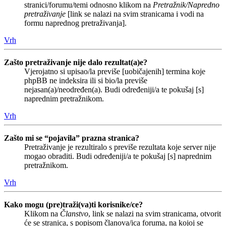
stranici/forumu/temi odnosno klikom na
Pretražnik/Napredno
pretraživanje
[link se nalazi na svim stranicama i vodi na
formu naprednog pretraživanja].
Vrh
Zašto pretraživanje nije dalo rezultat(a)e?
Vjerojatno si upisao/la previše [uobičajenih] termina koje
phpBB ne indeksira ili si bio/la previše
nejasan(a)/neodređen(a). Budi određeniji/a te pokušaj [s]
naprednim pretražnikom.
Vrh
Zašto mi se “pojavila” prazna stranica?
Pretraživanje je rezultiralo s previše rezultata koje server nije
mogao obraditi. Budi određeniji/a te pokušaj [s] naprednim
pretražnikom.
Vrh
Kako mogu (pre)traži(va)ti korisnike/ce?
Klikom na
Članstvo
, link se nalazi na svim stranicama, otvorit
će se stranica, s popisom članova/ica foruma, na kojoj se