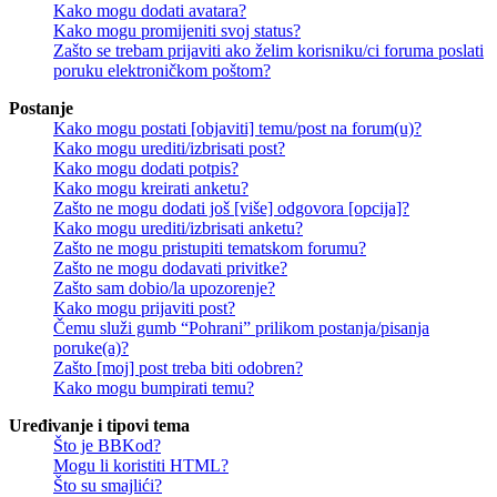
Kako mogu dodati avatara?
Kako mogu promijeniti svoj status?
Zašto se trebam prijaviti ako želim korisniku/ci foruma poslati
poruku elektroničkom poštom?
Postanje
Kako mogu postati [objaviti] temu/post na forum(u)?
Kako mogu urediti/izbrisati post?
Kako mogu dodati potpis?
Kako mogu kreirati anketu?
Zašto ne mogu dodati još [više] odgovora [opcija]?
Kako mogu urediti/izbrisati anketu?
Zašto ne mogu pristupiti tematskom forumu?
Zašto ne mogu dodavati privitke?
Zašto sam dobio/la upozorenje?
Kako mogu prijaviti post?
Čemu služi gumb “Pohrani” prilikom postanja/pisanja
poruke(a)?
Zašto [moj] post treba biti odobren?
Kako mogu bumpirati temu?
Uređivanje i tipovi tema
Što je BBKod?
Mogu li koristiti HTML?
Što su smajlići?