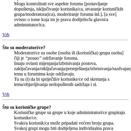
Mogu kontrolirati sve aspekte foruma [postavljanje
dopuštenja, isključivanje korisnika/ca, stvaranje korisničkih
grupa/moderatora(ica), moderiranje foruma itd.], [a sve]
ovisno o tome koja im je prava dodijelio/la glavni/a
administrator/ica.
Vrh
Što su moderatori/ce?
Moderatori/ce su osobe [osoba ili (korisnička) grupa osoba]
čiji je
“posao”
održavanje foruma.
Imaju ovlasti mijenjanja/izbrisivanja postova,
zaključavanja/otključavanja/premještanja/izbrisivanja/razdvajan
tema u forumima koje održavaju.
Tu su (i) da bi spriječili/e korisnike/ce od skretanja s
tema/objavljivanja nedopuštenih sadržaja i sl.
Vrh
Što su korisničke grupe?
Korisničke grupe su grupe u koje administratori/ce grupiraju
korisnike/ce.
Svaki/a korisnik/ca može pripadati većem broju grupa.
Svakoj grupi mogu biti dodijeljena individualna prava