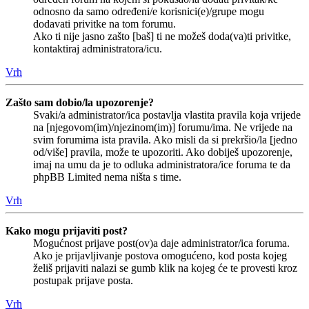
odnosno da samo određeni/e korisnici(e)/grupe mogu
dodavati privitke na tom forumu.
Ako ti nije jasno zašto [baš] ti ne možeš doda(va)ti privitke,
kontaktiraj administratora/icu.
Vrh
Zašto sam dobio/la upozorenje?
Svaki/a administrator/ica postavlja vlastita pravila koja vrijede
na [njegovom(im)/njezinom(im)] forumu/ima. Ne vrijede na
svim forumima ista pravila. Ako misli da si prekršio/la [jedno
od/više] pravila, može te upozoriti. Ako dobiješ upozorenje,
imaj na umu da je to odluka administratora/ice foruma te da
phpBB Limited nema ništa s time.
Vrh
Kako mogu prijaviti post?
Mogućnost prijave post(ov)a daje administrator/ica foruma.
Ako je prijavljivanje postova omogućeno, kod posta kojeg
želiš prijaviti nalazi se gumb klik na kojeg će te provesti kroz
postupak prijave posta.
Vrh