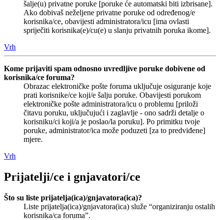
šalje(u) privatne poruke [poruke će automatski biti izbrisane].
Ako dobivaš neželjene privatne poruke od određenog/e
korisnika/ce, obavijesti administratora/icu [ima ovlasti
spriječiti korisnika(e)/cu(e) u slanju privatnih poruka ikome].
Vrh
Kome prijaviti spam odnosno uvredljive poruke dobivene od
korisnika/ce foruma?
Obrazac elektroničke pošte foruma uključuje osiguranje koje
prati korisnike/ce koji/e šalju poruke. Obavijesti porukom
elektroničke pošte administratora/icu o problemu [priloži
čitavu poruku, uključujući i zaglavlje - ono sadrži detalje o
korisniku/ci koji/a je poslao/la poruku]. Po primitku tvoje
poruke, administrator/ica može poduzeti [za to predviđene]
mjere.
Vrh
Prijatelji/ce i gnjavatori/ce
Što su liste prijatelja(ica)/gnjavatora(ica)?
Liste prijatelja(ica)/gnjavatora(ica) služe “organiziranju ostalih
korisnika/ca foruma”.