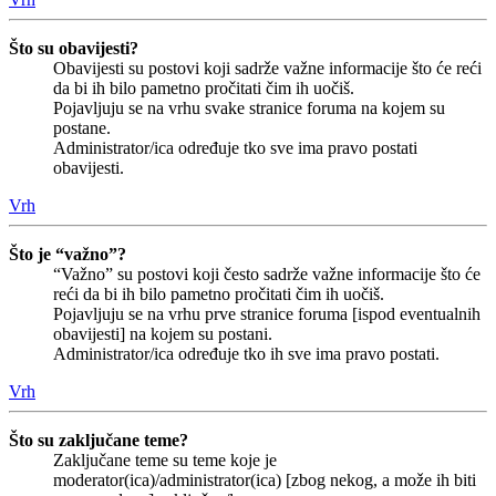
Što su obavijesti?
Obavijesti su postovi koji sadrže važne informacije što će reći
da bi ih bilo pametno pročitati čim ih uočiš.
Pojavljuju se na vrhu svake stranice foruma na kojem su
postane.
Administrator/ica određuje tko sve ima pravo postati
obavijesti.
Vrh
Što je “važno”?
“Važno” su postovi koji često sadrže važne informacije što će
reći da bi ih bilo pametno pročitati čim ih uočiš.
Pojavljuju se na vrhu prve stranice foruma [ispod eventualnih
obavijesti] na kojem su postani.
Administrator/ica određuje tko ih sve ima pravo postati.
Vrh
Što su zaključane teme?
Zaključane teme su teme koje je
moderator(ica)/administrator(ica) [zbog nekog, a može ih biti