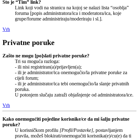
Što je “Tim” link?
Link koji vodi na stranicu na kojoj se nalazi lista “osoblja”
foruma [popis administratora/ica i moderatora/ica, koje
grupe/forume administriraju/moderiraju i sl.].
Vrh
Privatne poruke
Zašto ne mogu [po]slati privatne poruke?
Tri su moguća razloga:
- ili nisi registriran(a)/prijavljen(a);
- ili je administrator/ica onemogućio/la privatne poruke za
cijeli forum;
- ili je administrator/ica tebi onemogućio/la slanje privatnih
poruka.
U potonjem slučaju zatraži objašnjenje od administratora/ice.
Vrh
Kako onemogućiti pojedine korisnike/ce da mi šalju privatne
poruke?
U korisničkom profilu
[Profil/Postavke]
, postavljanjem
pravila, možeš blokirati/onemogućiti korisnika(e)/cu(e) da ti