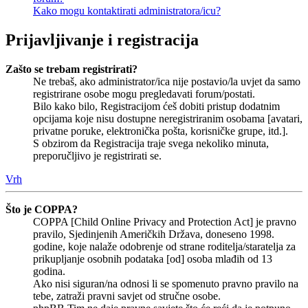
Kako mogu kontaktirati administratora/icu?
Prijavljivanje i registracija
Zašto se trebam registrirati?
Ne trebaš, ako administrator/ica nije postavio/la uvjet da samo
registrirane osobe mogu pregledavati forum/postati.
Bilo kako bilo, Registracijom ćeš dobiti pristup dodatnim
opcijama koje nisu dostupne neregistriranim osobama [avatari,
privatne poruke, elektronička pošta, korisničke grupe, itd.].
S obzirom da Registracija traje svega nekoliko minuta,
preporučljivo je registrirati se.
Vrh
Što je COPPA?
COPPA [Child Online Privacy and Protection Act] je pravno
pravilo, Sjedinjenih Američkih Država, doneseno 1998.
godine, koje nalaže odobrenje od strane roditelja/staratelja za
prikupljanje osobnih podataka [od] osoba mlađih od 13
godina.
Ako nisi siguran/na odnosi li se spomenuto pravno pravilo na
tebe, zatraži pravni savjet od stručne osobe.