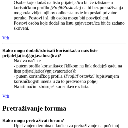
Osobe koje dodaš na listu prijatelja/ica bit će izlistane u
korisničkom profilu
[Profil/Postavke]
da bi bez pretraživanja
mogao/la vidjeti njihov online status te im poslati privatne
poruke. Postovi i sl. tih osoba mogu biti posvijetljeni.
Postovi osoba koje dodaš na listu gnjavatora/ica bit će zadano
skriveni.
Vrh
Kako mogu dodati/izbrisati korisnika/cu na/s liste
prijatelja(ica)/gnjavatora(ica)?
Na dva načina:
- putem profila korisnika/ce [klikom na link dodaješ ga/ju na
listu prijatelja(ica)/gnjavatora(ica)];
- putem korisničkog profila
[Profil/Postavke]
[upisivanjem
korisničkog/ih imena u za to predviđeno polje].
Na isti način izbrisuješ korisnike/ce s lista.
Vrh
Pretraživanje foruma
Kako mogu pretraživati forum?
Upisivanjem termina u kućicu za pretraživanje na početnoj