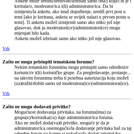
Ankete može urediti/uređivati/izbrisati samo ona/j koja/i ih je i
kreirala/o, moderator/ica i(li) administrator/ica. Da bi
izmijenio/la anketu, ako imaš dopuštenje, urediš prvi post u
temi [ako je kreirana, anketa se uvijek nalazi u prvom postu u
temi]. Ti anketu možeš izmijeniti samo ako nitko još nije
glasovao, dok ju moderatori(ce)/administratori(ce) mogu
mijenjati bilo kada.
Anketu možeš izbrisati samo ako nitko još nije glasovao.
Vrh
Zašto ne mogu pristupiti tematskom forumu?
Nekim tematskim forumima mogu pristupiti samo određeni/e
korisnici/e i(li) korisničke grupe. Za pregledavanje, postanje...
na takvim forumima treba ti posebna autorizacija koju možeš
(za)tražiti/dobiti samo od moderatora(ice)/administratora(ice).
Vrh
Zašto ne mogu dodavati privitke?
Mogućnost dodavanja privitaka, na forumu(ima) za
grupu(e)/korisnika(cu) daje administrator/ica foruma.
Ako ne možeš doda(va)ti privitke, moguće je da je
administrator/ica onemogućio/la dodavanje privitaka baš za taj
određen forum na kojem si pokušao/la dodati privitak/ke