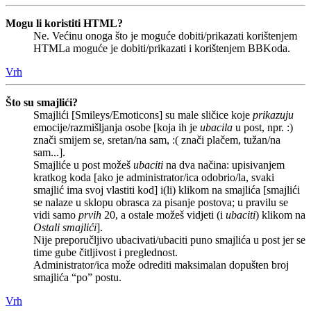
Mogu li koristiti HTML?
Ne. Većinu onoga što je moguće dobiti/prikazati korištenjem
HTMLa moguće je dobiti/prikazati i korištenjem BBKoda.
Vrh
Što su smajlići?
Smajlići [Smileys/Emoticons] su male sličice koje
prikazuju
emocije/razmišljanja osobe [koja ih je
ubacila
u post, npr. :)
znači smijem se, sretan/na sam, :( znači plačem, tužan/na
sam...].
Smajliće u post možeš
ubaciti
na dva načina: upisivanjem
kratkog koda [ako je administrator/ica odobrio/la, svaki
smajlić ima svoj vlastiti kod] i(li) klikom na smajlića [smajlići
se nalaze u sklopu obrasca za pisanje postova; u pravilu se
vidi samo
prvih
20, a ostale možeš vidjeti (i
ubaciti
) klikom na
Ostali smajlići
].
Nije preporučljivo ubacivati/ubaciti puno smajlića u post jer se
time gube čitljivost i preglednost.
Administrator/ica može odrediti maksimalan dopušten broj
smajlića “po” postu.
Vrh