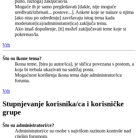
puno, razloga] zaključao/la.
Moguće ih je samo pregledavati [dakle, nije moguće
uređivati/izbrisati... postove...]. Ankete koje se nalaze u njima
[ako nisu po određenju] završavaju istog trena kada
moderator(ica)/administrator(ica) zaključa temu.
Ako imaš dopuštenje, [ti] možeš zaključavati teme koje si
pokrenuo/la.
Vrh
Što su ikone tema?
Ikona teme, [bira ju autor/ica], je sličica povezana s postom, a
koja bi trebala ukazivati na sadržaj posta.
Mogućnost korištenja ikona tema daje administrator/ica
foruma.
Vrh
Stupnjevanje korisnika/ca i korisničke
grupe
Što su administratori/ce?
Administratori/ce su osobe s najvišom razinom kontrole nad
cijelim forumom.