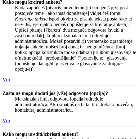
Kako mogu kreirati anketu?
Kada započneš [otvoriš] novu temu [ili izmijeniš prvi post
postojeće teme - ako imaš dopuštenje] vidjet ćeš formu
Kreiranje ankete
ispod okvira za pisanje teksta posta [ako to
ne vidiš, vjerojatno nemaš dopuštenje za kreiranje anketa].
Upišeš pitanje i [barem] dva moguća odgovora [svaki u
zaseban redak], kojih maksimalan limit određuje
administrator/ica. Možeš postaviti (i) vremensko ograničenje
trajanja ankete [upišeš broj dana; 0=neograničeno], [broj]
koliko opcija korisnik/ca može odabrati prilikom glasovanja te
o(ne)mogućiti “predomišljanje” [“ponovljeno” glasovanje
(poništenje danog/ih glasa/ova te glasovanje za drugu/e
opciju/e)].
Vrh
Zašto ne mogu dodati još [više] odgovora [opcija]?
Maksimalan limit odgovora [opcija] određuje
administrator/ica. Ako smatraš da bi taj broj trebalo povećati,
kontaktiraj administratora/icu.
Vrh
Kako mogu urediti/izbrisati anketu?