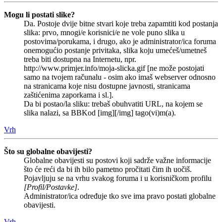
Mogu li postati slike?
Da. Postoje dvije bitne stvari koje treba zapamtiti kod postanja
slika: prvo, mnogi/e korisnici/e ne vole puno slika u
postovima/porukama, i drugo, ako je administrator/ica foruma
onemogućio postanje privitaka, slika koju umećeš/umetneš
treba biti dostupna na Internetu, npr.
http://www.primjer.info/moja-slicka.gif [ne može postojati
samo na tvojem računalu - osim ako imaš webserver odnosno
na stranicama koje nisu dostupne javnosti, stranicama
zaštićenima zaporkama i sl.].
Da bi postao/la sliku: trebaš obuhvatiti URL, na kojem se
slika nalazi, sa BBKod [img][/img] tago(vi)m(a).
Vrh
Što su globalne obavijesti?
Globalne obavijesti su postovi koji sadrže važne informacije
što će reći da bi ih bilo pametno pročitati čim ih uočiš.
Pojavljuju se na vrhu svakog foruma i u korisničkom profilu
[Profil/Postavke]
.
Administrator/ica određuje tko sve ima pravo postati globalne
obavijesti.
Vrh