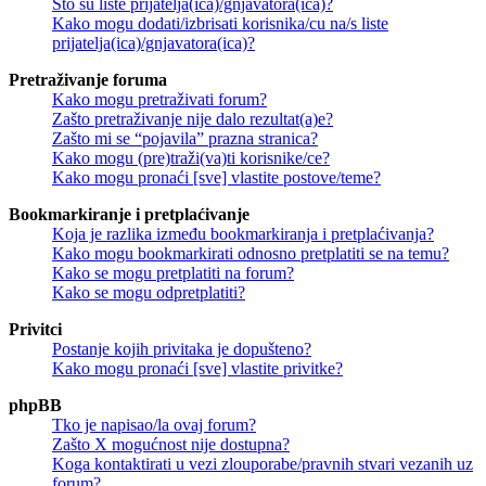
Što su liste prijatelja(ica)/gnjavatora(ica)?
Kako mogu dodati/izbrisati korisnika/cu na/s liste
prijatelja(ica)/gnjavatora(ica)?
Pretraživanje foruma
Kako mogu pretraživati forum?
Zašto pretraživanje nije dalo rezultat(a)e?
Zašto mi se “pojavila” prazna stranica?
Kako mogu (pre)traži(va)ti korisnike/ce?
Kako mogu pronaći [sve] vlastite postove/teme?
Bookmarkiranje i pretplaćivanje
Koja je razlika između bookmarkiranja i pretplaćivanja?
Kako mogu bookmarkirati odnosno pretplatiti se na temu?
Kako se mogu pretplatiti na forum?
Kako se mogu odpretplatiti?
Privitci
Postanje kojih privitaka je dopušteno?
Kako mogu pronaći [sve] vlastite privitke?
phpBB
Tko je napisao/la ovaj forum?
Zašto X mogućnost nije dostupna?
Koga kontaktirati u vezi zlouporabe/pravnih stvari vezanih uz
forum?