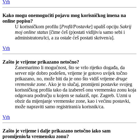
Vrh
Kako mogu onemogućiti pojavu mog korisničkog imena na
online popisu?
U korisničkom profilu [
Profil/Postavke
] upališ opciju
Sakrij
moj online status
[čime ćeš (p)ostati vidljiv/a samo sebi i
administratoru/ici, a za ostale ćeš postati skriven/a].
Vrh
Zašto je vrijeme prikazano netočno?
Zanemarimo li mogućnost, što se vrlo rijetko događa, da
server nije dobro podešen, vrijeme je gotovo uvijek točno
prikazano, no, može biti da je ono što vidiš vrijeme
druge
vremenske zone
. Ako je to slučaj, promijeni postavke svojeg
korisničkog profila tako da izabereš onu vremensku zonu koja
odgovara području u kojem se nalaziš, npr. Zagreb. Uzmi u
obzir da mijenjanje vremenske zone, kao i većinu postavki,
može napraviti samo registrirani/a korisnik/ca.
Vrh
Zašto je vrijeme i dalje prikazano netočno iako sam
promijenio/la vremensku zonu?