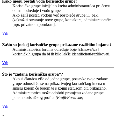
Kako mogu postati vođa korisničke grupe?
Korisničke grupe inicijalno kreira administrator/ica pri čemu
odmah određuje i vođu grupe.
Ako želiš postati vođom već postojeće grupe ili, pak,
(za)tražiti otvaranje nove grupe, kontaktiraj administratora/icu
[npr. privatnom porukom].
Vrh
Zašto su [neke] korisničke grupe prikazane različitim bojama?
Administrator/ica foruma određuje boje [članova/ica]
korisničkih grupa da bi ih bilo lakše identificirati/razlikovati.
Vrh
Što je “zadana korisnička grupa”?
Ako si član/ica više od jedne grupe, postavke tvoje zadane
grupe odnosit će se na prikaz tvojeg korisničkog imena u
smislu kojom će bojom te s kojim statusom biti prikazano.
Administrator/ica može odobriti promjenu zadane grupe
putem korisničkog profila
[Profil/Postavke]
.
Vrh