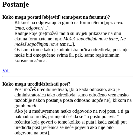
Postanje
Kako mogu postati [objaviti] temu/post na forum(u)?
Klikneš na odgovarajući gumb na forumu/temi [npr.
nova
tema
,
odgovori
...].
Radnje koje (ne)možeš raditi su uvijek prikazane na dnu
ekrana foruma/teme [npr.
Možeš započinjati nove teme
,
Ne
možeš započinjati nove teme
...].
Ovisno o tome kako je administrator/ica odredio/la, postanje
može biti omogućeno svima ili, pak, samo registriranim
korisnicima/ama.
Vrh
Kako mogu urediti/izbrisati post?
Post možeš urediti/uređivati, [bilo kada odnosno, ako je
administrator/ica tako odredio/la, samo određeno vremensko
razdoblje nakon postanja posta odnosno uopće ne], klikom na
gumb
uredi
.
Ako je u međuvremenu netko odgovorio na tvoj post, a ti ga
naknadno urediš, primijetit ćeš da se “u postu pojavila”
rečenica koja govori o tome koliko si puta i kada zadnji put
uredio/la post [rečenica se neće pojaviti ako nije bilo
odgovora na post].