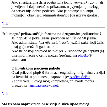
Ako si siguran/na da si postavio/la točnu
vremensku zonu
, ali
je vrijeme i dalje netočno prikazano, najvjerojatniji razlog je
da server nije dobro podešen. Ako je potonje u pitanju,
molim(o), obavijesti administratora/icu [da ispravi grešku].
Vrh
Je li moguć prikaz sučelja foruma na drugom/im jeziku/cima?
Je. phpBB je [lokaliziran] preveden na više od 50 jezika.
Ako administrator/ica
nije instalirao/la
jezični paket koji želiš,
pitaj ga/ju može li ga instalirati.
Ako ne postoji prijevod na tvoj jezik, slobodno ga napravi (a)
više informacija o čemu možeš (pro)naći na
phpBB
®
stranicama.
O hrvatskom jezičnom paketu
Ovaj prijevod phpBB foruma, s engleskog [originalna verzija]
na hrvatski, u potpunosti, napravila je:
Ančica Sečan
.
Zadnju verziju ovog mog kompletnog prijevoda možeš
preuzeti sa:
ancica.sunceko.net
.
Vrh
Što trebam napraviti da bi se vidjela slika ispod mojeg