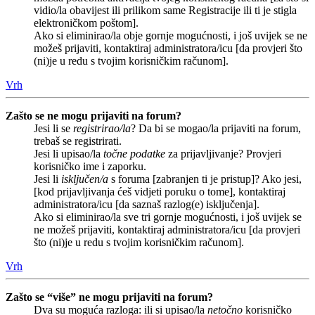
vidio/la obavijest ili prilikom same Registracije ili ti je stigla
elektroničkom poštom].
Ako si eliminirao/la obje gornje mogućnosti, i još uvijek se ne
možeš prijaviti, kontaktiraj administratora/icu [da provjeri što
(ni)je u redu s tvojim korisničkim računom].
Vrh
Zašto se ne mogu prijaviti na forum?
Jesi li se
registrirao/la
? Da bi se mogao/la prijaviti na forum,
trebaš se registrirati.
Jesi li upisao/la
točne podatke
za prijavljivanje? Provjeri
korisničko ime i zaporku.
Jesi li
isključen/a
s foruma [zabranjen ti je pristup]? Ako jesi,
[kod prijavljivanja ćeš vidjeti poruku o tome], kontaktiraj
administratora/icu [da saznaš razlog(e) isključenja].
Ako si eliminirao/la sve tri gornje mogućnosti, i još uvijek se
ne možeš prijaviti, kontaktiraj administratora/icu [da provjeri
što (ni)je u redu s tvojim korisničkim računom].
Vrh
Zašto se “više” ne mogu prijaviti na forum?
Dva su moguća razloga: ili si upisao/la
netočno
korisničko