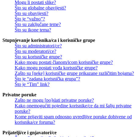
Mogu li postati slike?
Što su globalne obavijesti?
Što su obavijesti?
Što je “važno”?
Što su zaključane teme?
Što su ikone tema?
Stupnjevanje korisnika/ca i korisničke grupe
Što su administratori/ce?
Što su moderatori/ce?
Što su korisničke grupe?
Kako mogu postati članom/icom korisničke grupe?
Kako mogu postati vođa korisničke grupe?
Zašto su [neke] korisničke grupe prikazane različitim bojama?
Što je “zadana korisnička grupa”?
Što je “Tim” link?
Privatne poruke
Zašto ne mogu [po]slati privatne poruke?
Kako onemogućiti pojedine korisnike/ce da mi šalju privatne
poruke?
Kome prijaviti spam odnosno uvredljive poruke dobivene od
korisnika/ce foruma?
Prijatelji/ce i gnjavatori/ce