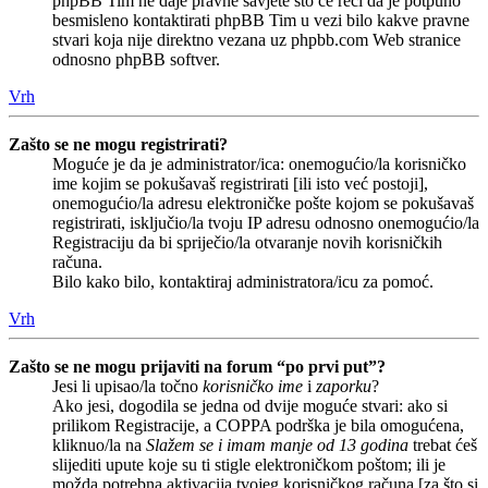
phpBB Tim ne daje pravne savjete što će reći da je potpuno
besmisleno kontaktirati phpBB Tim u vezi bilo kakve pravne
stvari koja nije direktno vezana uz phpbb.com Web stranice
odnosno phpBB softver.
Vrh
Zašto se ne mogu registrirati?
Moguće je da je administrator/ica: onemogućio/la korisničko
ime kojim se pokušavaš registrirati [ili isto već postoji],
onemogućio/la adresu elektroničke pošte kojom se pokušavaš
registrirati, isključio/la tvoju IP adresu odnosno onemogućio/la
Registraciju da bi spriječio/la otvaranje novih korisničkih
računa.
Bilo kako bilo, kontaktiraj administratora/icu za pomoć.
Vrh
Zašto se ne mogu prijaviti na forum “po prvi put”?
Jesi li upisao/la točno
korisničko ime
i
zaporku
?
Ako jesi, dogodila se jedna od dvije moguće stvari: ako si
prilikom Registracije, a COPPA podrška je bila omogućena,
kliknuo/la na
Slažem se i imam manje od 13 godina
trebat ćeš
slijediti upute koje su ti stigle elektroničkom poštom; ili je
možda potrebna aktivacija tvojeg korisničkog računa [za što si