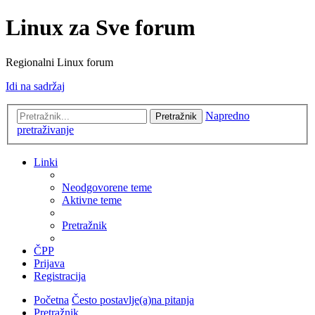
Linux za Sve forum
Regionalni Linux forum
Idi na sadržaj
Napredno
Pretražnik
pretraživanje
Linki
Neodgovorene teme
Aktivne teme
Pretražnik
ČPP
Prijava
Registracija
Početna
Često postavlje(a)na pitanja
Pretražnik