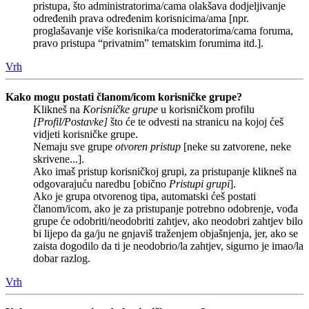
pristupa, što administratorima/cama olakšava dodjeljivanje
određenih prava određenim korisnicima/ama [npr.
proglašavanje više korisnika/ca moderatorima/cama foruma,
pravo pristupa “privatnim” tematskim forumima itd.].
Vrh
Kako mogu postati članom/icom korisničke grupe?
Klikneš na
Korisničke grupe
u korisničkom profilu
[Profil/Postavke]
što će te odvesti na stranicu na kojoj ćeš
vidjeti korisničke grupe.
Nemaju sve grupe
otvoren pristup
[neke su zatvorene, neke
skrivene...].
Ako imaš pristup korisničkoj grupi, za pristupanje klikneš na
odgovarajuću naredbu [obično
Pristupi grupi
].
Ako je grupa otvorenog tipa, automatski ćeš postati
članom/icom, ako je za pristupanje potrebno odobrenje, vođa
grupe će odobriti/neodobriti zahtjev, ako neodobri zahtjev bilo
bi lijepo da ga/ju ne gnjaviš traženjem objašnjenja, jer, ako se
zaista dogodilo da ti je neodobrio/la zahtjev, sigurno je imao/la
dobar razlog.
Vrh