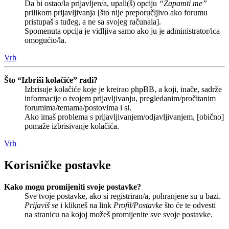
Da bi ostao/la prijavljen/a, upali(š) opciju
“Zapamti me”
prilikom prijavljivanja [što nije preporučljivo ako forumu
pristupaš s tuđeg, a ne sa svojeg računala].
Spomenuta opcija je vidljiva samo ako ju je administrator/ica
omogućio/la.
Vrh
Što “Izbriši kolačiće” radi?
Izbrisuje kolačiće koje je kreirao phpBB, a koji, inače, sadrže
informacije o tvojem prijavljivanju, pregledanim/pročitanim
forumima/temama/postovima i sl.
Ako imaš problema s prijavljivanjem/odjavljivanjem, [obično]
pomaže izbrisivanje kolačića.
Vrh
Korisničke postavke
Kako mogu promijeniti svoje postavke?
Sve tvoje postavke, ako si registriran/a, pohranjene su u bazi.
Prijaviš se
i klikneš na link
Profil/Postavke
što će te odvesti
na stranicu na kojoj možeš promijenite sve svoje postavke.