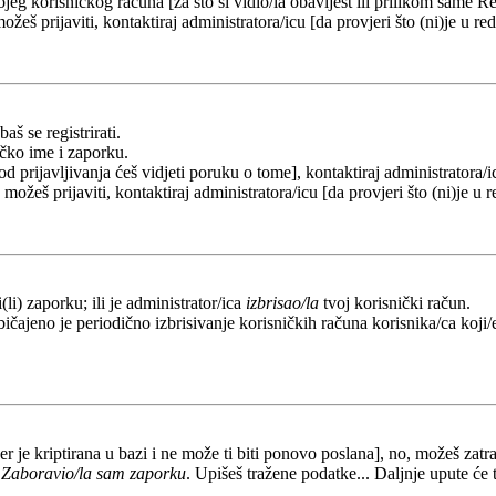
eg korisničkog računa [za što si vidio/la obavijest ili prilikom same Regi
ožeš prijaviti, kontaktiraj administratora/icu [da provjeri što (ni)je u 
aš se registrirati.
ičko ime i zaporku.
od prijavljivanja ćeš vidjeti poruku o tome], kontaktiraj administratora/i
e možeš prijaviti, kontaktiraj administratora/icu [da provjeri što (ni)je 
li) zaporku; ili je administrator/ica
izbrisao/la
tvoj korisnički račun.
ičajeno je periodično izbrisivanje korisničkih računa korisnika/ca koji/e
er je kriptirana u bazi i ne može ti biti ponovo poslana], no, možeš zatra
a
Zaboravio/la sam zaporku
. Upišeš tražene podatke... Daljnje upute će 