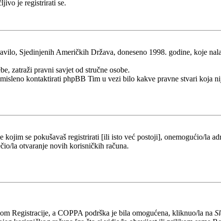
ivo je registrirati se.
ilo, Sjedinjenih Američkih Država, doneseno 1998. godine, koje nalaže 
be, zatraži pravni savjet od stručne osobe.
esmisleno kontaktirati phpBB Tim u vezi bilo kakve pravne stvari koj
kojim se pokušavaš registrirati [ili isto već postoji], onemogućio/la adr
čio/la otvaranje novih korisničkih računa.
likom Registracije, a COPPA podrška je bila omogućena, kliknuo/la na
S