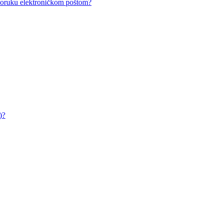
i poruku elektroničkom poštom?
)?