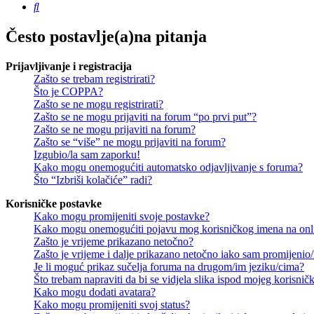
Pretražnik
Često postavlje(a)na pitanja
Prijavljivanje i registracija
Zašto se trebam registrirati?
Što je COPPA?
Zašto se ne mogu registrirati?
Zašto se ne mogu prijaviti na forum “po prvi put”?
Zašto se ne mogu prijaviti na forum?
Zašto se “više” ne mogu prijaviti na forum?
Izgubio/la sam zaporku!
Kako mogu onemogućiti automatsko odjavljivanje s foruma?
Što “Izbriši kolačiće” radi?
Korisničke postavke
Kako mogu promijeniti svoje postavke?
Kako mogu onemogućiti pojavu mog korisničkog imena na onl
Zašto je vrijeme prikazano netočno?
Zašto je vrijeme i dalje prikazano netočno iako sam promijeni
Je li moguć prikaz sučelja foruma na drugom/im jeziku/cima?
Što trebam napraviti da bi se vidjela slika ispod mojeg korisni
Kako mogu dodati avatara?
Kako mogu promijeniti svoj status?