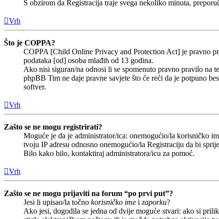
S obzirom da Registracija traje svega nekoliko minuta, preporučlj
Vrh
Što je COPPA?
COPPA [Child Online Privacy and Protection Act] je pravno prav
podataka [od] osoba mlađih od 13 godina.
Ako nisi siguran/na odnosi li se spomenuto pravno pravilo na te
phpBB Tim ne daje pravne savjete što će reći da je potpuno b
softver.
Vrh
Zašto se ne mogu registrirati?
Moguće je da je administrator/ica: onemogućio/la korisničko ime 
tvoju IP adresu odnosno onemogućio/la Registraciju da bi sprije
Bilo kako bilo, kontaktiraj administratora/icu za pomoć.
Vrh
Zašto se ne mogu prijaviti na forum “po prvi put”?
Jesi li upisao/la točno
korisničko ime
i
zaporku
?
Ako jesi, dogodila se jedna od dvije moguće stvari: ako si pri