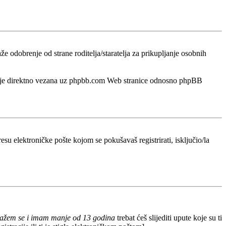
odobrenje od strane roditelja/staratelja za prikupljanje osobnih
a nije direktno vezana uz phpbb.com Web stranice odnosno phpBB
esu elektroničke pošte kojom se pokušavaš registrirati, isključio/la
lažem se i imam manje od 13 godina
trebat ćeš slijediti upute koje su ti