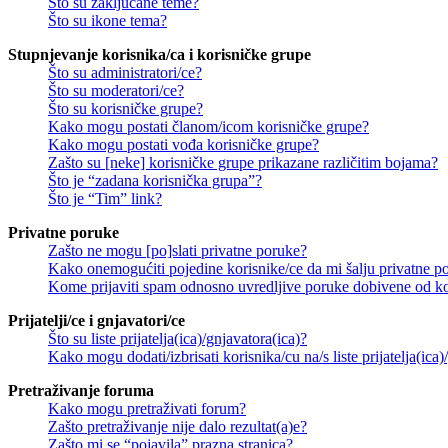
Što su zaključane teme?
Što su ikone tema?
Stupnjevanje korisnika/ca i korisničke grupe
Što su administratori/ce?
Što su moderatori/ce?
Što su korisničke grupe?
Kako mogu postati članom/icom korisničke grupe?
Kako mogu postati vođa korisničke grupe?
Zašto su [neke] korisničke grupe prikazane različitim bojama?
Što je “zadana korisnička grupa”?
Što je “Tim” link?
Privatne poruke
Zašto ne mogu [po]slati privatne poruke?
Kako onemogućiti pojedine korisnike/ce da mi šalju privatne p
Kome prijaviti spam odnosno uvredljive poruke dobivene od ko
Prijatelji/ce i gnjavatori/ce
Što su liste prijatelja(ica)/gnjavatora(ica)?
Kako mogu dodati/izbrisati korisnika/cu na/s liste prijatelja(ica)
Pretraživanje foruma
Kako mogu pretraživati forum?
Zašto pretraživanje nije dalo rezultat(a)e?
Zašto mi se “pojavila” prazna stranica?