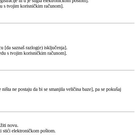
stracije ili ti je stigla elektroničkom poštom].
redu s tvojim korisničkim računom].
cu [da saznaš razlog(e) isključenja].
u redu s tvojim korisničkim računom].
 ništa ne postaju da bi se smanjila veličina baze], pa se pokušaj
žiti novu.
ti stići elektroničkom poštom.