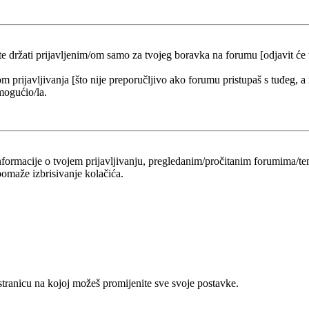
 te držati prijavljenim/om samo za tvojeg boravka na forumu [odjavit će
om prijavljivanja [što nije preporučljivo ako forumu pristupaš s tuđeg, a
mogućio/la.
 informacije o tvojem prijavljivanju, pregledanim/pročitanim forumima/t
omaže izbrisivanje kolačića.
 stranicu na kojoj možeš promijenite sve svoje postavke.