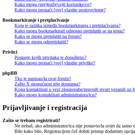
Kako mogu (pre)traži(va)ti korisnike/ce?
Kako mogu pronaći [sve] vlastite postove/teme?
Bookmarkiranje i pretplaćivanje
Koja je razlika između bookmarkiranja i pretplaćivanja?
Kako mogu bookmarkirati odnosno pretplatiti se na temu?
Kako se mogu pretplatiti na forum?
Kako se mogu odpretplatiti?
Privitci
Postanje kojih privitaka je dopušteno?
Kako mogu pronaći [sve] vlastite privitke?
phpBB
Tko je napisao/la ovaj forum?
Zašto X mogućnost nije dostupna?
Koga kontaktirati u vezi zlouporabe/pravnih stvari vezanih uz 
Kako mogu kontaktirati administratora/icu?
Prijavljivanje i registracija
Zašto se trebam registrirati?
Ne trebaš, ako administrator/ica nije postavio/la uvjet da samo 
Bilo kako bilo, Registracijom ćeš dobiti pristup dodatnim opcija