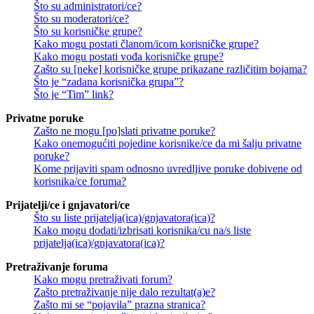
Što su administratori/ce?
Što su moderatori/ce?
Što su korisničke grupe?
Kako mogu postati članom/icom korisničke grupe?
Kako mogu postati vođa korisničke grupe?
Zašto su [neke] korisničke grupe prikazane različitim bojama?
Što je “zadana korisnička grupa”?
Što je “Tim” link?
Privatne poruke
Zašto ne mogu [po]slati privatne poruke?
Kako onemogućiti pojedine korisnike/ce da mi šalju privatne
poruke?
Kome prijaviti spam odnosno uvredljive poruke dobivene od
korisnika/ce foruma?
Prijatelji/ce i gnjavatori/ce
Što su liste prijatelja(ica)/gnjavatora(ica)?
Kako mogu dodati/izbrisati korisnika/cu na/s liste
prijatelja(ica)/gnjavatora(ica)?
Pretraživanje foruma
Kako mogu pretraživati forum?
Zašto pretraživanje nije dalo rezultat(a)e?
Zašto mi se “pojavila” prazna stranica?