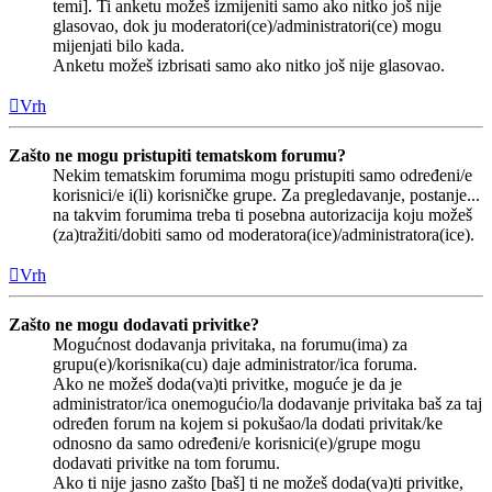
temi]. Ti anketu možeš izmijeniti samo ako nitko još nije
glasovao, dok ju moderatori(ce)/administratori(ce) mogu
mijenjati bilo kada.
Anketu možeš izbrisati samo ako nitko još nije glasovao.
Vrh
Zašto ne mogu pristupiti tematskom forumu?
Nekim tematskim forumima mogu pristupiti samo određeni/e
korisnici/e i(li) korisničke grupe. Za pregledavanje, postanje...
na takvim forumima treba ti posebna autorizacija koju možeš
(za)tražiti/dobiti samo od moderatora(ice)/administratora(ice).
Vrh
Zašto ne mogu dodavati privitke?
Mogućnost dodavanja privitaka, na forumu(ima) za
grupu(e)/korisnika(cu) daje administrator/ica foruma.
Ako ne možeš doda(va)ti privitke, moguće je da je
administrator/ica onemogućio/la dodavanje privitaka baš za taj
određen forum na kojem si pokušao/la dodati privitak/ke
odnosno da samo određeni/e korisnici(e)/grupe mogu
dodavati privitke na tom forumu.
Ako ti nije jasno zašto [baš] ti ne možeš doda(va)ti privitke,