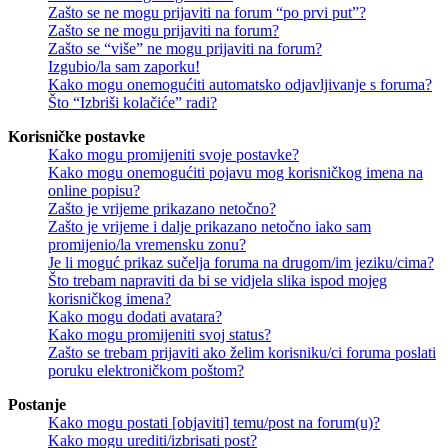
Zašto se ne mogu prijaviti na forum “po prvi put”?
Zašto se ne mogu prijaviti na forum?
Zašto se “više” ne mogu prijaviti na forum?
Izgubio/la sam zaporku!
Kako mogu onemogućiti automatsko odjavljivanje s foruma?
Što “Izbriši kolačiće” radi?
Korisničke postavke
Kako mogu promijeniti svoje postavke?
Kako mogu onemogućiti pojavu mog korisničkog imena na
online popisu?
Zašto je vrijeme prikazano netočno?
Zašto je vrijeme i dalje prikazano netočno iako sam
promijenio/la vremensku zonu?
Je li moguć prikaz sučelja foruma na drugom/im jeziku/cima?
Što trebam napraviti da bi se vidjela slika ispod mojeg
korisničkog imena?
Kako mogu dodati avatara?
Kako mogu promijeniti svoj status?
Zašto se trebam prijaviti ako želim korisniku/ci foruma poslati
poruku elektroničkom poštom?
Postanje
Kako mogu postati [objaviti] temu/post na forum(u)?
Kako mogu urediti/izbrisati post?