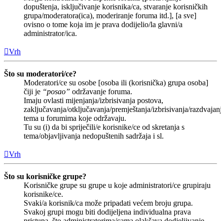
dopuštenja, isključivanje korisnika/ca, stvaranje korisničkih
grupa/moderatora(ica), moderiranje foruma itd.], [a sve]
ovisno o tome koja im je prava dodijelio/la glavni/a
administrator/ica.
Vrh
Što su moderatori/ce?
Moderatori/ce su osobe [osoba ili (korisnička) grupa osoba]
čiji je
“posao”
održavanje foruma.
Imaju ovlasti mijenjanja/izbrisivanja postova,
zaključavanja/otključavanja/premještanja/izbrisivanja/razdvajan
tema u forumima koje održavaju.
Tu su (i) da bi spriječili/e korisnike/ce od skretanja s
tema/objavljivanja nedopuštenih sadržaja i sl.
Vrh
Što su korisničke grupe?
Korisničke grupe su grupe u koje administratori/ce grupiraju
korisnike/ce.
Svaki/a korisnik/ca može pripadati većem broju grupa.
Svakoj grupi mogu biti dodijeljena individualna prava
pristupa, što administratorima/cama olakšava dodjeljivanje