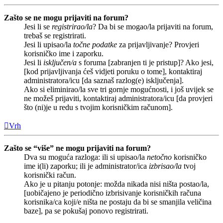
Zašto se ne mogu prijaviti na forum?
Jesi li se
registrirao/la
? Da bi se mogao/la prijaviti na forum,
trebaš se registrirati.
Jesi li upisao/la
točne podatke
za prijavljivanje? Provjeri
korisničko ime i zaporku.
Jesi li
isključen/a
s foruma [zabranjen ti je pristup]? Ako jesi,
[kod prijavljivanja ćeš vidjeti poruku o tome], kontaktiraj
administratora/icu [da saznaš razlog(e) isključenja].
Ako si eliminirao/la sve tri gornje mogućnosti, i još uvijek se
ne možeš prijaviti, kontaktiraj administratora/icu [da provjeri
što (ni)je u redu s tvojim korisničkim računom].
Vrh
Zašto se “više” ne mogu prijaviti na forum?
Dva su moguća razloga: ili si upisao/la
netočno
korisničko
ime i(li) zaporku; ili je administrator/ica
izbrisao/la
tvoj
korisnički račun.
Ako je u pitanju potonje: možda nikada nisi ništa postao/la,
[uobičajeno je periodično izbrisivanje korisničkih računa
korisnika/ca koji/e ništa ne postaju da bi se smanjila veličina
baze], pa se pokušaj ponovo registrirati.