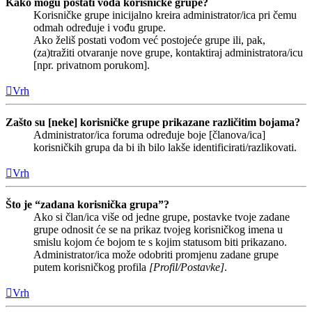
Kako mogu postati vođa korisničke grupe?
Korisničke grupe inicijalno kreira administrator/ica pri čemu
odmah određuje i vođu grupe.
Ako želiš postati vođom već postojeće grupe ili, pak,
(za)tražiti otvaranje nove grupe, kontaktiraj administratora/icu
[npr. privatnom porukom].
Vrh
Zašto su [neke] korisničke grupe prikazane različitim bojama?
Administrator/ica foruma određuje boje [članova/ica]
korisničkih grupa da bi ih bilo lakše identificirati/razlikovati.
Vrh
Što je “zadana korisnička grupa”?
Ako si član/ica više od jedne grupe, postavke tvoje zadane
grupe odnosit će se na prikaz tvojeg korisničkog imena u
smislu kojom će bojom te s kojim statusom biti prikazano.
Administrator/ica može odobriti promjenu zadane grupe
putem korisničkog profila
[Profil/Postavke]
.
Vrh