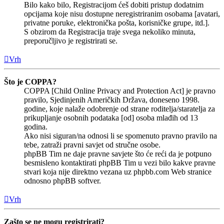
Bilo kako bilo, Registracijom ćeš dobiti pristup dodatnim
opcijama koje nisu dostupne neregistriranim osobama [avatari,
privatne poruke, elektronička pošta, korisničke grupe, itd.].
S obzirom da Registracija traje svega nekoliko minuta,
preporučljivo je registrirati se.
Vrh
Što je COPPA?
COPPA [Child Online Privacy and Protection Act] je pravno
pravilo, Sjedinjenih Američkih Država, doneseno 1998.
godine, koje nalaže odobrenje od strane roditelja/staratelja za
prikupljanje osobnih podataka [od] osoba mlađih od 13
godina.
Ako nisi siguran/na odnosi li se spomenuto pravno pravilo na
tebe, zatraži pravni savjet od stručne osobe.
phpBB Tim ne daje pravne savjete što će reći da je potpuno
besmisleno kontaktirati phpBB Tim u vezi bilo kakve pravne
stvari koja nije direktno vezana uz phpbb.com Web stranice
odnosno phpBB softver.
Vrh
Zašto se ne mogu registrirati?