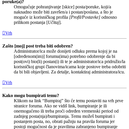
poruke(a)?
Omogućuje pohranjivanje [skice] posta/poruke, koji/a
naknadno može biti završen/a i postan/poslana, a što je
moguće iz korisničkog profila
[Profil/Postavke]
odnosno
prilikom postanja [
Učitaj
].
Vrh
Zašto [moj] post treba biti odobren?
Administrator/ica može donijeti odluku prema kojoj je na
[određenom(im)] forumu(ima) potrebno odobrenje da bi
post(ovi) bio(li) postan(i) ili te je administrator/ica pridružio/la
korisničkoj grupi članovima/icama koje postove treba odobriti
da bi bili objavljeni. Za detalje, kontaktiraj administratora/icu.
Vrh
Kako mogu bumpirati temu?
Klikom na link “Bumpiraj” što će temu postaviti na vrh prve
stranice foruma. Ako ne vidiš link, bumpiranje je ili
onemogućeno ili treba proći određen vremenski period od
zadnjeg posta(nja)/bumpiranja. Temu možeš bumpirati i
postanjem posta, no, obrati pažnju na pravila foruma jer
postoji mogućnost da je pravilima zabranjeno bumpiranje