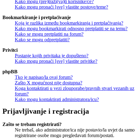
Kako mogu (pre)traži(va)ti korisnike/ce?
Kako mogu pronaći [sve] vlastite postove/teme?
Bookmarkiranje i pretplaćivanje
Koja je razlika između bookmarkiranja i pretplaćivanja?
Kako mogu bookmarkirati odnosno pretplatiti se na temu?
Kako se mogu pretplatiti na forum?
Kako se mogu odpretplatiti?
Privitci
Postanje kojih privitaka je dopušteno?
Kako mogu pronaći [sve] vlastite privitke?
phpBB
Tko je napisao/la ovaj forum?
Zašto X mogućnost nije dostupna?
Koga kontaktirati u vezi zlouporabe/pravnih stvari vezanih uz
forum?
Kako mogu kontaktirati administratora/icu?
Prijavljivanje i registracija
Zašto se trebam registrirati?
Ne trebaš, ako administrator/ica nije postavio/la uvjet da samo
registrirane osobe mogu pregledavati forum/postati.