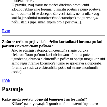
moderatori/ce].
U pravilu, svoj status ne možeš direktno promijeniti.
Zloupotrebljavanje foruma, u smislu postanja puno postova
samo zato da bi se dosegao što veći status, nema nikakvog
smisla jer administratori(ce)/moderatori(ce) mogu
smanjiti
nečiji status [npr. smanjenjem broja postova...].
Vrh
Zašto se trebam prijaviti ako želim korisniku/ci foruma poslati
poruku elektroničkom poštom?
Ako je administrator/ica omogućio/la slanje poruka
elektroničkom poštom korisnicima/ama foruma putem
ugrađenog obrasca elektroničke pošte: tu opciju mogu koristiti
samo registrirani/e korisnici/e [čime se sprječava zlouporaba
forumova sustava elektroničke pošte od strane anonimnih
osoba].
Vrh
Postanje
Kako mogu postati [objaviti] temu/post na forum(u)?
Klikneš na odgovarajući gumb na forumu/temi [npr.
nova