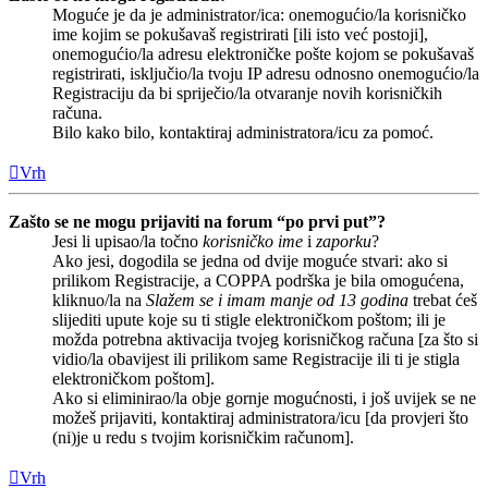
Moguće je da je administrator/ica: onemogućio/la korisničko
ime kojim se pokušavaš registrirati [ili isto već postoji],
onemogućio/la adresu elektroničke pošte kojom se pokušavaš
registrirati, isključio/la tvoju IP adresu odnosno onemogućio/la
Registraciju da bi spriječio/la otvaranje novih korisničkih
računa.
Bilo kako bilo, kontaktiraj administratora/icu za pomoć.
Vrh
Zašto se ne mogu prijaviti na forum “po prvi put”?
Jesi li upisao/la točno
korisničko ime
i
zaporku
?
Ako jesi, dogodila se jedna od dvije moguće stvari: ako si
prilikom Registracije, a COPPA podrška je bila omogućena,
kliknuo/la na
Slažem se i imam manje od 13 godina
trebat ćeš
slijediti upute koje su ti stigle elektroničkom poštom; ili je
možda potrebna aktivacija tvojeg korisničkog računa [za što si
vidio/la obavijest ili prilikom same Registracije ili ti je stigla
elektroničkom poštom].
Ako si eliminirao/la obje gornje mogućnosti, i još uvijek se ne
možeš prijaviti, kontaktiraj administratora/icu [da provjeri što
(ni)je u redu s tvojim korisničkim računom].
Vrh