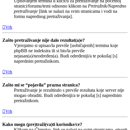
Upisivanjem termina u kućicu za pretraživanje na početnoj
stranici/forumu/temi odnosno klikom na
Pretražnik/Napredno
pretraživanje
[link se nalazi na svim stranicama i vodi na
formu naprednog pretraživanja].
Vrh
Zašto pretraživanje nije dalo rezultat(a)e?
Vjerojatno si upisao/la previše [uobičajenih] termina koje
phpBB ne indeksira ili si bio/la previše
nejasan(a)/neodređen(a). Budi određeniji/a te pokušaj [s]
naprednim pretražnikom.
Vrh
Zašto mi se “pojavila” prazna stranica?
Pretraživanje je rezultiralo s previše rezultata koje server nije
mogao obraditi. Budi određeniji/a te pokušaj [s] naprednim
pretražnikom.
Vrh
Kako mogu (pre)traži(va)ti korisnike/ce?
Klikom na
Članstvo
, link se nalazi na svim stranicama, otvorit