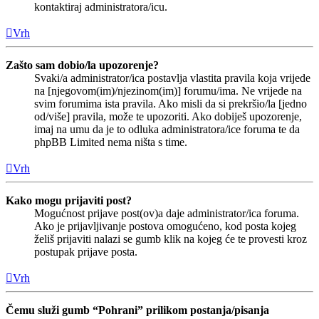
kontaktiraj administratora/icu.
Vrh
Zašto sam dobio/la upozorenje?
Svaki/a administrator/ica postavlja vlastita pravila koja vrijede
na [njegovom(im)/njezinom(im)] forumu/ima. Ne vrijede na
svim forumima ista pravila. Ako misli da si prekršio/la [jedno
od/više] pravila, može te upozoriti. Ako dobiješ upozorenje,
imaj na umu da je to odluka administratora/ice foruma te da
phpBB Limited nema ništa s time.
Vrh
Kako mogu prijaviti post?
Mogućnost prijave post(ov)a daje administrator/ica foruma.
Ako je prijavljivanje postova omogućeno, kod posta kojeg
želiš prijaviti nalazi se gumb klik na kojeg će te provesti kroz
postupak prijave posta.
Vrh
Čemu služi gumb “Pohrani” prilikom postanja/pisanja