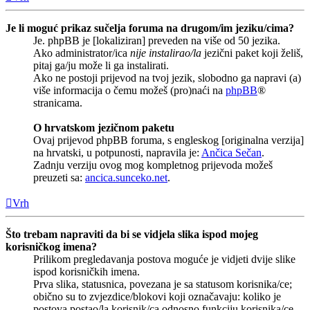
Je li moguć prikaz sučelja foruma na drugom/im jeziku/cima?
Je. phpBB je [lokaliziran] preveden na više od 50 jezika.
Ako administrator/ica
nije instalirao/la
jezični paket koji želiš,
pitaj ga/ju može li ga instalirati.
Ako ne postoji prijevod na tvoj jezik, slobodno ga napravi (a)
više informacija o čemu možeš (pro)naći na
phpBB
®
stranicama.
O hrvatskom jezičnom paketu
Ovaj prijevod phpBB foruma, s engleskog [originalna verzija]
na hrvatski, u potpunosti, napravila je:
Ančica Sečan
.
Zadnju verziju ovog mog kompletnog prijevoda možeš
preuzeti sa:
ancica.sunceko.net
.
Vrh
Što trebam napraviti da bi se vidjela slika ispod mojeg
korisničkog imena?
Prilikom pregledavanja postova moguće je vidjeti dvije slike
ispod korisničkih imena.
Prva slika, statusnica, povezana je sa statusom korisnika/ce;
obično su to zvjezdice/blokovi koji označavaju: koliko je
postova postao/la korisnik/ca odnosno funkciju korisnika/ce