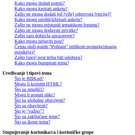
Kako mogu dodati potpis?
Kako mogu kreirati anketu?
Zašto ne mogu dodati još [više] odgovora [opcija]?
Kako mogu urediti/izbrisati anketu?
Zašto ne mogu pristupiti tematskom forumu?
Zašto ne mogu dodavati privitke?
Zašto sam dobio/la upozorenje?
Kako mogu prijaviti post?
Čemu služi gumb “Pohrani” prilikom postanja/pisanja
poruke(a)?
Zašto [moj] post treba biti odobren?
Kako mogu bumpirati temu?
Uređivanje i tipovi tema
Što je BBKod?
Mogu li koristiti HTML?
Što su smajlići?
Mogu li postati slike?
Što su globalne obavijesti?
Što su obavijesti?
Što je “važno”?
Što su zaključane teme?
Što su ikone tema?
Stupnjevanje korisnika/ca i korisničke grupe