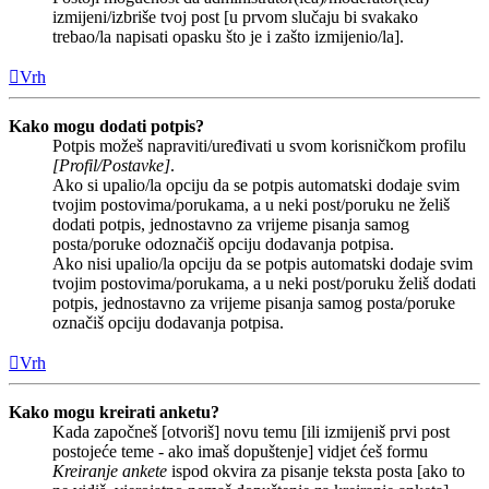
izmijeni/izbriše tvoj post [u prvom slučaju bi svakako
trebao/la napisati opasku što je i zašto izmijenio/la].
Vrh
Kako mogu dodati potpis?
Potpis možeš napraviti/uređivati u svom korisničkom profilu
[Profil/Postavke]
.
Ako si upalio/la opciju da se potpis automatski dodaje svim
tvojim postovima/porukama, a u neki post/poruku ne želiš
dodati potpis, jednostavno za vrijeme pisanja samog
posta/poruke odoznačiš opciju dodavanja potpisa.
Ako nisi upalio/la opciju da se potpis automatski dodaje svim
tvojim postovima/porukama, a u neki post/poruku želiš dodati
potpis, jednostavno za vrijeme pisanja samog posta/poruke
označiš opciju dodavanja potpisa.
Vrh
Kako mogu kreirati anketu?
Kada započneš [otvoriš] novu temu [ili izmijeniš prvi post
postojeće teme - ako imaš dopuštenje] vidjet ćeš formu
Kreiranje ankete
ispod okvira za pisanje teksta posta [ako to