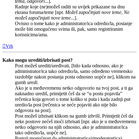
tema
,
odgovori
...].
Radnje koje (ne)možeš raditi su uvijek prikazane na dnu
ekrana foruma/teme [npr.
Možeš započinjati nove teme
,
Ne
možeš započinjati nove teme
...].
Ovisno o tome kako je administrator/ica odredio/la, postanje
može biti omogućeno svima ili, pak, samo registriranim
korisnicima/ama.
Vrh
Kako mogu urediti/izbrisati post?
Post možeš urediti/uređivati, [bilo kada odnosno, ako je
administrator/ica tako odredio/la, samo određeno vremensko
razdoblje nakon postanja posta odnosno uopće ne], klikom na
gumb
uredi
.
Ako je u međuvremenu netko odgovorio na tvoj post, a ti ga
naknadno urediš, primijetit ćeš da se “u postu pojavila”
rečenica koja govori o tome koliko si puta i kada zadnji put
uredio/la post [rečenica se neće pojaviti ako nije bilo
odgovora na post].
Post možeš izbrisati klikom na gumb
izbriši
. Primijetit ćeš da
neke postove nećeš moći izbrisati [npr. ako je u međuvremenu
netko odgovorio na njih odnosno, ako je administrator/ica
tako odredio/la, uopće ne].
Postoji mogućnost da administrator(ica)/moderator(ica)