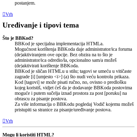
postanjem.
Vrh
Uređivanje i tipovi tema
Što je BBKod?
BBKod je specijalna implementacija HTMLa.
Mogućnost korištenja BBKoda daje administrator/ica foruma
(de)aktiviranjem ove opcije. Bez obzira na to što je
administrator/ica odredio/la, opcionalno sam/a možeš
(de)aktivirati korištenje BBKoda.
BBKod je sličan HTMLu u stilu; tagovi se umeću u vitičaste
zagrade [i] [umjesto <i>] (a) što nudi veću kontrolu prikaza.
Kod [tagovi] se može pisati ručno, no, ovisno o predlošku
kojeg koristiš, vidjet ćeš da je dodavanje BBKoda postovima
moguće i putem sučelja iznad prostora za post [poruku] na
obrascu za pisanje postova.
Za više informacija o BBKodu pogledaj Vodič kojemu možeš
pristupiti sa stranice za pisanje/uređivanje postova.
Vrh
Mogu li koristiti HTML?