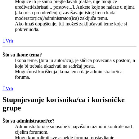
Moguće ih je samo pregledavati [dakle, nije moguće
uređivati/izbrisati... postove...]. Ankete koje se nalaze u njima
[ako nisu po određenju] završavaju istog trena kada
moderator(ica)/administrator(ica) zaključa temu.
Ako imaš dopuštenje, [ti] možeš zaključavati teme koje si
pokrenuo/la.
Vrh
Što su ikone tema?
Ikona teme, [bira ju autor/ica], je sličica povezana s postom, a
koja bi trebala ukazivati na sadržaj posta.
Mogućnost korištenja ikona tema daje administrator/ica
foruma.
Vrh
Stupnjevanje korisnika/ca i korisničke
grupe
Što su administratori/ce?
Administratori/ce su osobe s najvišom razinom kontrole nad
cijelim forumom.
Mogu kontrolirati sve aspekte foruma [postavljanje