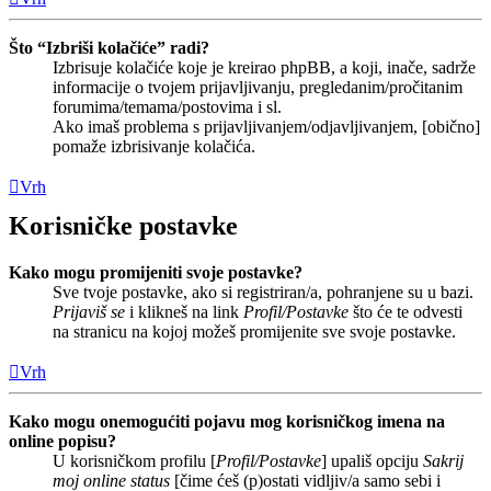
Što “Izbriši kolačiće” radi?
Izbrisuje kolačiće koje je kreirao phpBB, a koji, inače, sadrže
informacije o tvojem prijavljivanju, pregledanim/pročitanim
forumima/temama/postovima i sl.
Ako imaš problema s prijavljivanjem/odjavljivanjem, [obično]
pomaže izbrisivanje kolačića.
Vrh
Korisničke postavke
Kako mogu promijeniti svoje postavke?
Sve tvoje postavke, ako si registriran/a, pohranjene su u bazi.
Prijaviš se
i klikneš na link
Profil/Postavke
što će te odvesti
na stranicu na kojoj možeš promijenite sve svoje postavke.
Vrh
Kako mogu onemogućiti pojavu mog korisničkog imena na
online popisu?
U korisničkom profilu [
Profil/Postavke
] upališ opciju
Sakrij
moj online status
[čime ćeš (p)ostati vidljiv/a samo sebi i