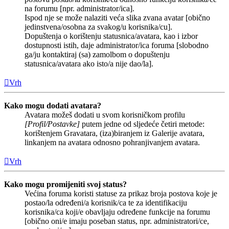
na forumu [npr. administrator/ica].
Ispod nje se može nalaziti veća slika zvana avatar [obično
jedinstvena/osobna za svakog/u korisnika/cu].
Dopuštenja o korištenju statusnica/avatara, kao i izbor
dostupnosti istih, daje administrator/ica foruma [slobodno
ga/ju kontaktiraj (sa) zamolbom o dopuštenju
statusnica/avatara ako isto/a nije dao/la].
Vrh
Kako mogu dodati avatara?
Avatara možeš dodati u svom korisničkom profilu
[Profil/Postavke]
putem jedne od sljedeće četiri metode:
korištenjem Gravatara, (iza)biranjem iz Galerije avatara,
linkanjem na avatara odnosno pohranjivanjem avatara.
Vrh
Kako mogu promijeniti svoj status?
Većina foruma koristi statuse za prikaz broja postova koje je
postao/la određeni/a korisnik/ca te za identifikaciju
korisnika/ca koji/e obavljaju određene funkcije na forumu
[obično oni/e imaju poseban status, npr. administratori/ce,