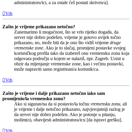
administratoru/ici, a za ostale ćeš postati skriven/a].
Vrh
Zašto je vrijeme prikazano netočno?
Zanemarimo li mogućnost, što se vrlo rijetko događa, da
server nije dobro podešen, vrijeme je gotovo uvijek točno
prikazano, no, može biti da je ono što vidiš vrijeme
druge
vremenske zone
. Ako je to slučaj, promijeni postavke svojeg
korisničkog profila tako da izabereš onu vremensku zonu koja
odgovara području u kojem se nalaziš, npr. Zagreb. Uzmi u
obzir da mijenjanje vremenske zone, kao i većinu postavki,
može napraviti samo registrirani/a korisnik/ca.
Vrh
Zašto je vrijeme i dalje prikazano netočno iako sam
promijenio/la vremensku zonu?
Ako si siguran/na da si postavio/la točnu
vremensku zonu
, ali
je vrijeme i dalje netočno prikazano, najvjerojatniji razlog je
da server nije dobro podešen. Ako je potonje u pitanju,
molim(o), obavijesti administratora/icu [da ispravi grešku].
Vrh