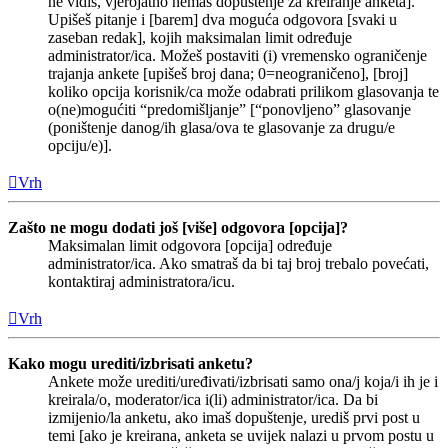
ne vidiš, vjerojatno nemaš dopuštenje za kreiranje anketa].
Upišeš pitanje i [barem] dva moguća odgovora [svaki u
zaseban redak], kojih maksimalan limit određuje
administrator/ica. Možeš postaviti (i) vremensko ograničenje
trajanja ankete [upišeš broj dana; 0=neograničeno], [broj]
koliko opcija korisnik/ca može odabrati prilikom glasovanja te
o(ne)mogućiti “predomišljanje” [“ponovljeno” glasovanje
(poništenje danog/ih glasa/ova te glasovanje za drugu/e
opciju/e)].
Vrh
Zašto ne mogu dodati još [više] odgovora [opcija]?
Maksimalan limit odgovora [opcija] određuje
administrator/ica. Ako smatraš da bi taj broj trebalo povećati,
kontaktiraj administratora/icu.
Vrh
Kako mogu urediti/izbrisati anketu?
Ankete može urediti/uređivati/izbrisati samo ona/j koja/i ih je i
kreirala/o, moderator/ica i(li) administrator/ica. Da bi
izmijenio/la anketu, ako imaš dopuštenje, urediš prvi post u
temi [ako je kreirana, anketa se uvijek nalazi u prvom postu u