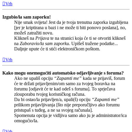
Vrh
Izgubio/la sam zaporku!
Nije smak svijeta! Jest da je tvoja trenutna zaporka izgubljena
[jer je kriptirana u bazi i ne može ti biti ponovo poslana], no,
možeš zatražiti novu.
Klikneš na
Prijava
te na stranici koja će ti se otvoriti klikneš
na
Zaboravio/la sam zaporku
. Upišeš tražene podatke...
Daljnje upute će ti stići elektroničkom poštom.
Vrh
Kako mogu onemogućiti automatsko odjavljivanje s foruma?
Ako ne upališ opciju
“Zapamti me”
kada se prijaviš, forum
će te držati prijavljenim/om samo za tvojeg boravka na
forumu [odjavit će te kad odeš s foruma]. To sprječava
zlouporabu tvojeg korisničkog računa.
Da bi ostao/la prijavljen/a, upali(š) opciju
“Zapamti me”
prilikom prijavljivanja [što nije preporučljivo ako forumu
pristupaš s tuđeg, a ne sa svojeg računala].
Spomenuta opcija je vidljiva samo ako ju je administrator/ica
omogućio/la.
Vrh