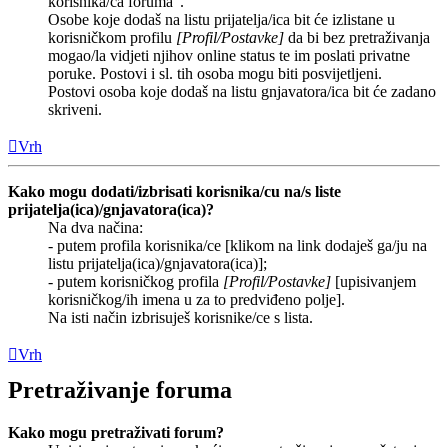
korisnika/ca foruma”.
Osobe koje dodaš na listu prijatelja/ica bit će izlistane u
korisničkom profilu
[Profil/Postavke]
da bi bez pretraživanja
mogao/la vidjeti njihov online status te im poslati privatne
poruke. Postovi i sl. tih osoba mogu biti posvijetljeni.
Postovi osoba koje dodaš na listu gnjavatora/ica bit će zadano
skriveni.
Vrh
Kako mogu dodati/izbrisati korisnika/cu na/s liste
prijatelja(ica)/gnjavatora(ica)?
Na dva načina:
- putem profila korisnika/ce [klikom na link dodaješ ga/ju na
listu prijatelja(ica)/gnjavatora(ica)];
- putem korisničkog profila
[Profil/Postavke]
[upisivanjem
korisničkog/ih imena u za to predviđeno polje].
Na isti način izbrisuješ korisnike/ce s lista.
Vrh
Pretraživanje foruma
Kako mogu pretraživati forum?