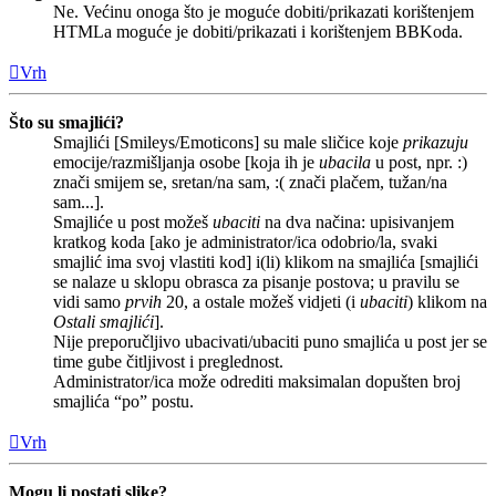
Ne. Većinu onoga što je moguće dobiti/prikazati korištenjem
HTMLa moguće je dobiti/prikazati i korištenjem BBKoda.
Vrh
Što su smajlići?
Smajlići [Smileys/Emoticons] su male sličice koje
prikazuju
emocije/razmišljanja osobe [koja ih je
ubacila
u post, npr. :)
znači smijem se, sretan/na sam, :( znači plačem, tužan/na
sam...].
Smajliće u post možeš
ubaciti
na dva načina: upisivanjem
kratkog koda [ako je administrator/ica odobrio/la, svaki
smajlić ima svoj vlastiti kod] i(li) klikom na smajlića [smajlići
se nalaze u sklopu obrasca za pisanje postova; u pravilu se
vidi samo
prvih
20, a ostale možeš vidjeti (i
ubaciti
) klikom na
Ostali smajlići
].
Nije preporučljivo ubacivati/ubaciti puno smajlića u post jer se
time gube čitljivost i preglednost.
Administrator/ica može odrediti maksimalan dopušten broj
smajlića “po” postu.
Vrh
Mogu li postati slike?