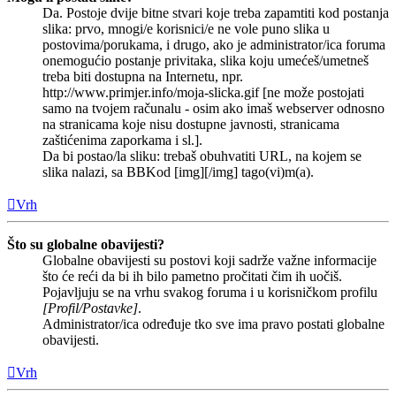
Da. Postoje dvije bitne stvari koje treba zapamtiti kod postanja
slika: prvo, mnogi/e korisnici/e ne vole puno slika u
postovima/porukama, i drugo, ako je administrator/ica foruma
onemogućio postanje privitaka, slika koju umećeš/umetneš
treba biti dostupna na Internetu, npr.
http://www.primjer.info/moja-slicka.gif [ne može postojati
samo na tvojem računalu - osim ako imaš webserver odnosno
na stranicama koje nisu dostupne javnosti, stranicama
zaštićenima zaporkama i sl.].
Da bi postao/la sliku: trebaš obuhvatiti URL, na kojem se
slika nalazi, sa BBKod [img][/img] tago(vi)m(a).
Vrh
Što su globalne obavijesti?
Globalne obavijesti su postovi koji sadrže važne informacije
što će reći da bi ih bilo pametno pročitati čim ih uočiš.
Pojavljuju se na vrhu svakog foruma i u korisničkom profilu
[Profil/Postavke]
.
Administrator/ica određuje tko sve ima pravo postati globalne
obavijesti.
Vrh