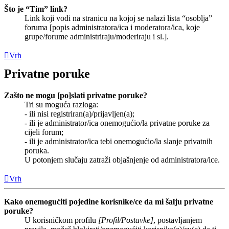
Što je “Tim” link?
Link koji vodi na stranicu na kojoj se nalazi lista “osoblja”
foruma [popis administratora/ica i moderatora/ica, koje
grupe/forume administriraju/moderiraju i sl.].
Vrh
Privatne poruke
Zašto ne mogu [po]slati privatne poruke?
Tri su moguća razloga:
- ili nisi registriran(a)/prijavljen(a);
- ili je administrator/ica onemogućio/la privatne poruke za
cijeli forum;
- ili je administrator/ica tebi onemogućio/la slanje privatnih
poruka.
U potonjem slučaju zatraži objašnjenje od administratora/ice.
Vrh
Kako onemogućiti pojedine korisnike/ce da mi šalju privatne
poruke?
U korisničkom profilu
[Profil/Postavke]
, postavljanjem