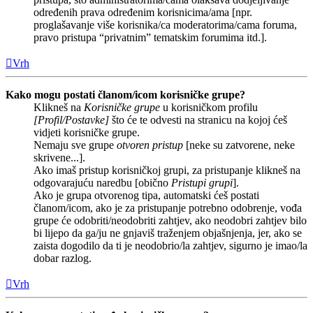
određenih prava određenim korisnicima/ama [npr.
proglašavanje više korisnika/ca moderatorima/cama foruma,
pravo pristupa “privatnim” tematskim forumima itd.].
Vrh
Kako mogu postati članom/icom korisničke grupe?
Klikneš na
Korisničke grupe
u korisničkom profilu
[Profil/Postavke]
što će te odvesti na stranicu na kojoj ćeš
vidjeti korisničke grupe.
Nemaju sve grupe
otvoren pristup
[neke su zatvorene, neke
skrivene...].
Ako imaš pristup korisničkoj grupi, za pristupanje klikneš na
odgovarajuću naredbu [obično
Pristupi grupi
].
Ako je grupa otvorenog tipa, automatski ćeš postati
članom/icom, ako je za pristupanje potrebno odobrenje, vođa
grupe će odobriti/neodobriti zahtjev, ako neodobri zahtjev bilo
bi lijepo da ga/ju ne gnjaviš traženjem objašnjenja, jer, ako se
zaista dogodilo da ti je neodobrio/la zahtjev, sigurno je imao/la
dobar razlog.
Vrh