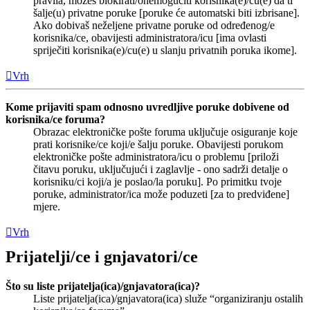
pravila, možeš blokirati/onemogućiti korisnika(e)/cu(e) da ti
šalje(u) privatne poruke [poruke će automatski biti izbrisane].
Ako dobivaš neželjene privatne poruke od određenog/e
korisnika/ce, obavijesti administratora/icu [ima ovlasti
spriječiti korisnika(e)/cu(e) u slanju privatnih poruka ikome].
Vrh
Kome prijaviti spam odnosno uvredljive poruke dobivene od
korisnika/ce foruma?
Obrazac elektroničke pošte foruma uključuje osiguranje koje
prati korisnike/ce koji/e šalju poruke. Obavijesti porukom
elektroničke pošte administratora/icu o problemu [priloži
čitavu poruku, uključujući i zaglavlje - ono sadrži detalje o
korisniku/ci koji/a je poslao/la poruku]. Po primitku tvoje
poruke, administrator/ica može poduzeti [za to predviđene]
mjere.
Vrh
Prijatelji/ce i gnjavatori/ce
Što su liste prijatelja(ica)/gnjavatora(ica)?
Liste prijatelja(ica)/gnjavatora(ica) služe “organiziranju ostalih